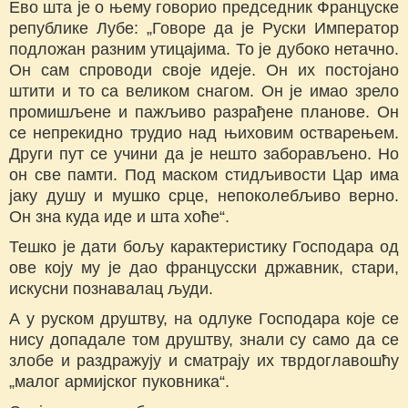
Ево шта је о њему говорио председник Француске
републике Лубе: „Говоре да је Руски Император
подложан разним утицајима. То је дубоко нетачно.
Он сам спроводи своје идеје. Он их постојано
штити и то са великом снагом. Он је имао зрело
промишљене и пажљиво разрађене планове. Он
се непрекидно трудио над њиховим остварењем.
Други пут се учини да је нешто заборављено. Но
он све памти. Под маском стидљивости Цар има
јаку душу и мушко срце, непоколебљиво верно.
Он зна куда иде и шта хоће“.
Тешко је дати бољу карактеристику Господара од
ове коју му је дао францусски државник, стари,
искусни познавалац људи.
А у руском друштву, на одлуке Господара које се
нису допадале том друштву, знали су само да се
злобе и раздражују и сматрају их тврдоглавошћу
„малог армијског пуковника“.