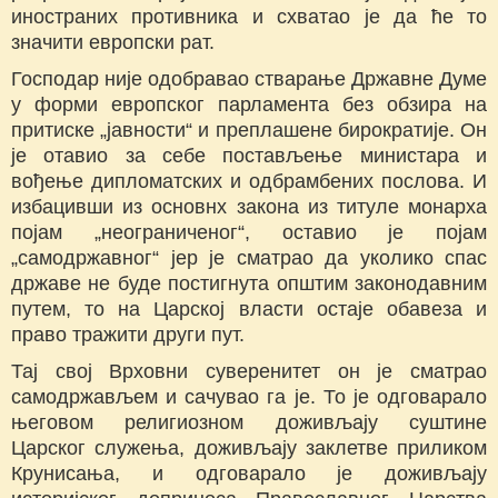
иностраних противника и схватао је да ће то
значити европски рат.
Господар није одобравао стварање Државне Думе
у форми европског парламента без обзира на
притиске „јавности“ и преплашене бирократије. Он
је отавио за себе постављење министара и
вођење дипломатских и одбрамбених послова. И
избацивши из основнх закона из титуле монарха
појам „неограниченог“, оставио је појам
„самодржавног“ јер је сматрао да уколико спас
државе не буде постигнута општим законодавним
путем, то на Царској власти остаје обавеза и
право тражити други пут.
Тај свој Врховни суверенитет он је сматрао
самодржављем и сачувао га је. То је одговарало
његовом религиозном доживљају суштине
Царског служења, доживљају заклетве приликом
Крунисања, и одговарало је доживљају