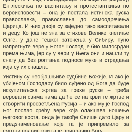
Енглескиња по васпитању и протестанткиња по
вероисповести – она је постала истинска руска
православка, православна до самоодречења
Царица. И њих двоје су заједно тако васпитавали
и децу. Ко још не зна за стихове Велике кнегиње
Олге, у дане тешког заточења у Сибиру, пуно
напрегнуте вере у Бога!! Господ је био милосрдан
према њима, јер су у вери у Њега они и нашли ту
снагу да без роптања подносе муке и страдања
која су их снашла.
Уистину су необјашњиве судбине Божије. И ако је
убијеном Господару било суђено од Бога да буде
искупитељска жртва за грехе руске – треба
веровати свима нама да ће се на крви те жртве и
створити просветљена Русија – и ако му је Господ
Бог послао срећу вере која олакшава ношење
његовог крста, онда је такође Свише дато Цару и
предзнаменовање које га је припремило за
смртни подвиг који га је привлачио Богу.