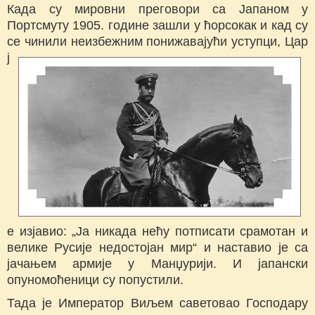
Када су мировни преговори са Јапаном у
Портсмуту 1905. године зашли у ћорсокак и кад су
се чинили неизбежним
понижавајући уступци, Цар
ј
е изјавио: „Ја никада нећу потписати срамотан и
велике Русије недостојан мир“ и наставио је са
јачањем армије у Манџурији. И јапански
опуномоћеници су попустили.
Тада је Император Виљем саветовао Господару