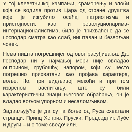
У тој клеветничкој кампањи, срамоћењу и злоби
која се водила против Цара од стране друштва
које је изгубило осећај патриотизма и
пристојности, као и револуционарима-
интернационалистима, било је прихваћено да се
Господар сматра као слаб, ништаван и безвољан
човек.
Нема ништа погрешнијег од овог расуђивања. Да,
Господар ни у најмањој мери није овладао
оштрином, грубошћу, напором, који су често
погрешно прихватани као пројава карактера,
воље. Но, при видљивој мекоћи и при том
изврсном васпитању, што су били
карактеристични знаци његовог обраћања, он је
владао вољом упорном и несаломљивом.
Задивљујуће је да су га боље од Руса схватали
странци, Принц Хенрих Пруски, Председник Лубе
и други – и о томе сведочили.