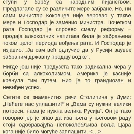
ступи у борбу са народним пијанством.
Предлагале су се различите мере забране. Но, ни
сами министар Коковцев није веровао у такве
мере и Господар је заменио министра. Почетком
рата Господар је спровео смелу реформу –
продаја алкохолних напитака била је забрањена
током целог периода вођења рата. И Господар је
изјавио: „Ја сам већ одлучио да у Русији заувек
забраним државну продају водке“.
Нигде још није предузета тако радикална мера у
борби са алкохолизмом. Америка је касније
кренула тим путем. Био је то грандиозан и
невиђен успех.
Сетите се знаменитих речи Столипина у Думи:
„Нећете нас уплашити!“ и „Вама су нужни велики
потреси, нама је нужна велика Русија“. Он је тако
говорио јер је знао да иза њега у његовом раду
стоји одобравајућа непоколебљива воља Цара
кога није било могуће заплашити. <…>