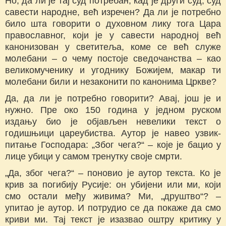
Но, да ли је тај суд потребан, кад је други суд, суд
савести народне, већ изречен? Да ли је потребно
било шта говорити о духовном лику тога Цара
православног, који је у савести народној већ
канонизован у светитеља, коме се већ служе
молебани – о чему постоје сведочанства – као
великомученику и угоднику Божијем, макар ти
молебани били и незаконити по канонима Цркве?
Да, да ли је потребно говорити? Авај, још је и
нужно. Пре око 150 година у једном руском
издању био је објављен невелики текст о
годишњици цареубиства. Аутор је навео узвик-
питање Господара: „Због чега?“ – које је бацио у
лице убици у самом тренутку своје смрти.
„Да, због чега?“ – поновио је аутор текста. Ко је
крив за погибију Русије: он убијени или ми, који
смо остали међу живима? Ми, „друштво“? –
упитао је аутор. И потрудио се да покаже да смо
криви ми. Тај текст је изазвао оштру критику у