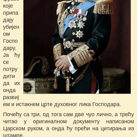
које
припа
дају
убијен
ом
Госпо
дару.
Ја ћу
се
потру
дити
да их
онда
развиј
ем и истакнем црте духовног лика Господара.
Почећу са три, од тога сам две чуо лично, а трећу
читао у оригиналном документу написаном
Царском руком, а онда ћу прећи на цитирања из
штампе.