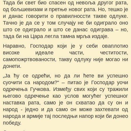
Тада би свет био спасен од невоља другог рата,
од бољшевизам и претње новог рата. Но, тешко је
и данас говорити о правилноссти такве одлуке.
Тачно је да се у том случају не би одиграло оно
што се одиграло и што се данас одиграва – но,
тада би на Цара легла тамна мрља издаје.
Наравно, Господар који је у себи оваплотио
високе идеале части, честитости,
самопожртвованости, такву одлуку није могао ни
донети.
„Ја ћу се одрећи, но да ли ћете ви успешно
суочити са народом?“ – питао је Господар уочи
одречења Гучкова. Између свих који су тражили
његово одречење као услов могућег успешног
наставка рата, само је он схватао да су он и
народ - једно и да само он може захтевати од
народа и армије тај последњи напор који би донео
победу.