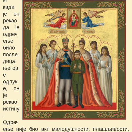
И
када
је он
рекао
да је
одреч
ење
било
после
дица
његов
е
одлук
е, он
је
рекао
истину
.
Одреч
ење није био акт малодушности, плашљивости,