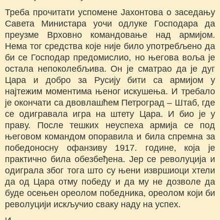
Треба прочитати успомене Јахонтова о заседању
Савета Министара уочи одлуке Господара да
преузме Врховно командовање над армијом.
Нема тог средства које није било употребљено да
би се Господар предомислио, но његова воља је
остала непоколебљива. Он је сматрао да је дуг
Цара и добро за Русију бити са армијом у
најтежим моментима њеног искушења. И требало
је окончати са двовлашћем Петроград – Штаб, где
се одигравала игра на штету Цара. И био је у
праву. После тешких неуспеха армија се под
његовом командом опоравила и била спремна за
победоносну офанзиву 1917. године, која је
практично била обезбеђена. Јер се револуција и
одиграла због тога што су њени извршиоци хтели
да од Цара отму победу и да му не дозволе да
буде осењен ореолом победника, ореолом који би
револуцији искључио сваку наду на успех.