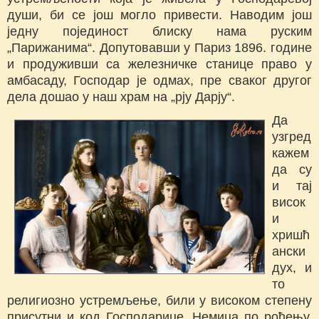
души, би се још могло привести. Наводим још
једну појединост блиску нама руским
„Парижанима“. Допутовавши у Париз 1896. године
и продуживши са железничке станице право у
амбасаду, Господар је одмах, пре сваког другог
дела дошао у наш храм на „рју Дарју“.
Да
узгред
кажем
да су
и тај
висок
и
хришћ
ански
дух, и
то
религиозно устремљење, били у високом степену
присутни и код Господарице. Немица по рођењу,