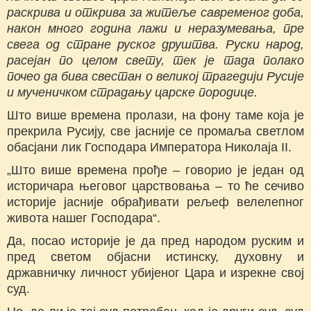
раскрива и открива за житеље савременог доба,
након много година лажи и неразумевања, пре
свега од стране руског друштва. Руски народ,
расејан по целом свету, тек је тада полако
почео да бива свестан о великој трагедији Русије
и мученичком страдању царске породице.
Што више времена пролази, на фону таме која је
прекрила Русију, све јасније се промаља светлом
обасјани лик Господара Императора Николаја II.
„Што више времена прође – говорио је један од
историчара његовог царствовања – то ће сечиво
историје јасније обрађивати рељеф велелепног
живота нашег Господара“.
Да, посао историје је да пред народом руским и
пред светом објасни истинску, духовну и
државничку личност убијеног Цара и изрекне свој
суд.