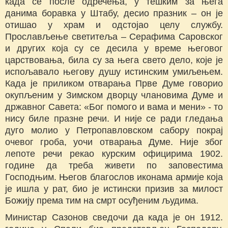
када се после одречења, у тешким за њега
данима боравка у Штабу, десио празник – он је
отишао у храм и одстојао целу службу.
Прослављење светитеља – Серафима Саровског
и других која су се десила у време његовог
царствовања, била су за њега свето дело, које је
испољавало његову душу истинским умиљењем.
Када је приликом отварања Прве Думе говорио
окупљеним у Зимском дворцу члановима Думе и
државног Савета: «Бог помого и вама и мени» - то
нису биле празне речи. И није се ради гледања
дуго молио у Петропавловском сабору покрај
очевог гроба, уочи отварања Думе. Није због
лепоте речи рекао курским официрима 1902.
године да треба живети по заповестима
Господњим. Његов благослов иконама армије која
је ишла у рат, био је истински призив за милост
Божију према тим на смрт осуђеним људима.
Министар Сазонов сведочи да када је он 1912.