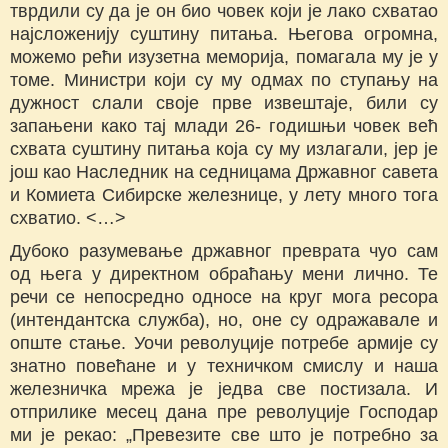
тврдили су да је он био човек који је лако схватао
најсложенију суштину питања. Његова огромна,
можемо рећи изузетна меморија, помагала му је у
томе. Министри који су му одмах по ступању на
дужност слали своје прве извештаје, били су
запањени како тај млади 26- годишњи човек већ
схвата суштину питања која су му излагали, јер је
још као Наследник на седницама Државног савета
и Комиета Сибирске железнице, у лету много тога
схватио. <…>
Дубоко разумевање државног преврата чуо сам
од њега у директном обраћању мени лично. Те
речи се непосредно односе на круг мога ресора
(интендaнтска служба), но, оне су одражавале и
опште стање. Уочи револуције потребе армије су
знатно повећане и у техничком смислу и наша
железничка мрежа је једва све постизала. И
отприлике месец дана пре револуције Господар
ми је рекао: „Превезите све што је потребно за