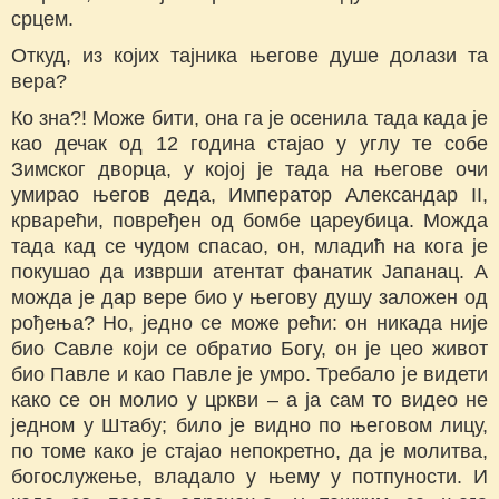
срцем.
Откуд, из којих тајника његове душе долази та
вера?
Ко зна?! Може бити, она га је осенила тада када је
као дечак од 12 година стајао у углу те собе
Зимског дворца, у којој је тада на његове очи
умирао његов деда, Император Александар II,
крварећи, повређен од бомбе цареубица. Можда
тада кад се чудом спасао, он, младић на кога је
покушао да изврши атентат фанатик Јапанац. А
можда је дар вере био у његову душу заложен од
рођења? Но, једно се може рећи: он никада није
био Савле који се обратио Богу, он је цео живот
био Павле и као Павле је умро. Требало је видети
како се он молио у цркви – а ја сам то видео не
једном у Штабу; било је видно по његовом лицу,
по томе како је стајао непокретно, да је молитва,
богослужење, владало у њему у потпуности. И