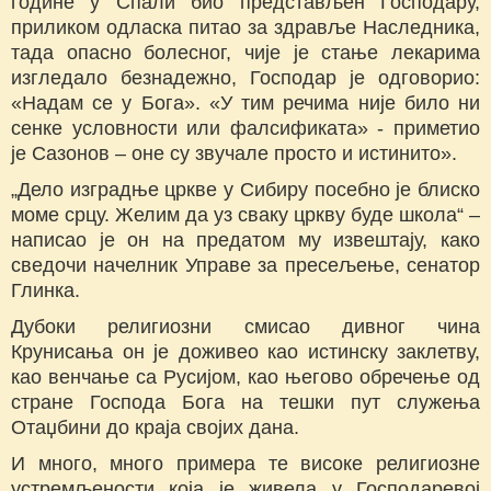
године у Спали био представљен Господару,
приликом одласка питао за здравље Наследника,
тада опасно болесног, чије је стање лекарима
изгледало безнадежно, Господар је одговорио:
«Надам се у Бога». «У тим речима није било ни
сенке условности или фалсификата» - приметио
је Сазонов – оне су звучале просто и истинито».
„Дело изградње цркве у Сибиру посебно је блиско
моме срцу. Желим да уз сваку цркву буде школа“ –
написао је он на предатом му извештају, како
сведочи начелник Управе за пресељење, сенатор
Глинка.
Дубоки религиозни смисао дивног чина
Крунисања он је доживео као истинску заклетву,
као венчање са Русијом, као његово обречење од
стране Господа Бога на тешки пут служења
Отаџбини до краја својих дана.
И много, много примера те високе религиозне
устремљености која је живела у Господаревој