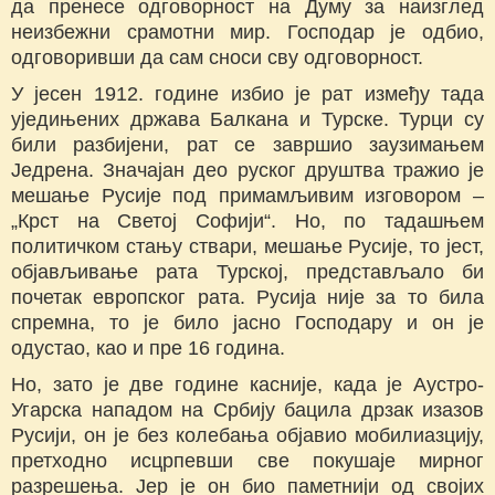
да пренесе одговорност на Думу за наизглед
неизбежни срамотни мир. Господар је одбио,
одговоривши да сам сноси сву одговорност.
У јесен 1912. године избио је рат између тада
уједињених држава Балкана и Турске. Турци су
били разбијени, рат се завршио заузимањем
Једрена. Значајан део руског друштва тражио је
мешање Русије под примамљивим изговором –
„Крст на Светој Софији“. Но, по тадашњем
политичком стању ствари, мешање Русије, то јест,
објављивање рата Турској, представљало би
почетак европског рата. Русија није за то била
спремна, то је било јасно Господару и он је
одустао, као и пре 16 година.
Но, зато је две године касније, када је Аустро-
Угарска нападом на Србију бацила дрзак изазов
Русији, он је без колебања објавио мобилиазцију,
претходно исцрпевши све покушаје мирног
разрешења. Јер је он био паметнији од својих