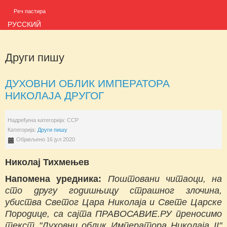
Реч пастира
РУССКИЙ
Други пишу
ДУХОВНИ ОБЛИК ИМПЕРАТОРА
НИКОЛАJА ДРУГОГ
Надређена категорија:
ССР
Категорија:
Други пишу
Објављено 16 јул 2020
Николај Тихмењев
Напомена уредника:
Поштовани читаоци, на
сто другу годишњицу страшног злочина,
убиства Светог Цара Николаја и Свете Царске
Породице, са сајта ПРАВОСАВИЕ.РУ преносимо
текст "Духовни облик Императора Николаја II"