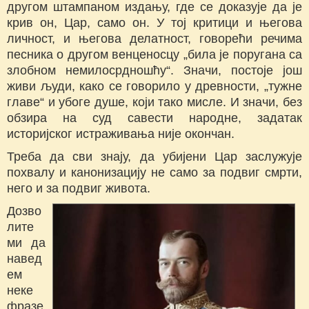
другом штампаном издању, где се доказује да је
крив он, Цар, само он. У тој критици и његова
личност, и његова делатност, говорећи речима
песника о другом венценосцу „била је поругана са
злобном немилосрдношћу“. Значи, постоје још
живи људи, како се говорило у древности, „тужне
главе“ и убоге душе, који тако мисле. И значи, без
обзира на суд савести народне, задатак
историјског истраживања није окончан.
Треба да сви знају, да убијени Цар заслужује
похвалу и канонизацију не само за подвиг смрти,
него и за подвиг живота.
Дозво
лите
ми да
навед
ем
неке
фразе