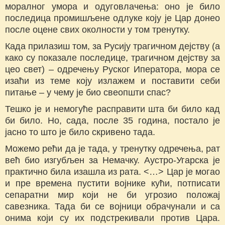
моралног умора и одуговлачења: оно је било
последица промишљене одлуке коју је Цар донео
после оцене свих околности у том тренутку.
Када прилазиш том, за Русију трагичном дејству (а
како су показале последице, трагичном дејству за
цео свет) – одречењу Руског Иператора, мора се
изаћи из теме коју излажем и поставити себи
питање – у чему је био свеопшти спас?
Тешко је и немогуће расправити шта би било кад
би било. Но, сада, после 35 година, постало је
јасно то што је било скривено тада.
Можемо рећи да је тада, у тренутку одречења, рат
већ био изгубљен за Немачку. Аустро-Угарска је
практично била изашла из рата. <…> Цар је могао
и пре времена пустити војнике кући, потписати
сепаратни мир који не би угрозио положај
савезника. Тада би се војници обрачунали и са
онима који су их подстрекивали против Цара.