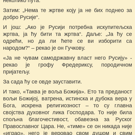
неколико пута.
Затим: „Нема те жртве коју ја не бих поднео за
добро Русије“.
И још: „Ако је Русији потребна искупитељска
жртва, ја ћу бити та жртва“. Даље: „Ја ћу се
одрећи, но да ли ћете се ви изборити са
народом?“ – рекао је он Гучкову.
«Ја не чувам самодржавну власт него Русију» -
рекао је грофу Фредериксу, породичном
пријатељу.
За сада ћу се овде зауставити.
И тако, «Таква је воља Божија». Ето та преданост
вољи Божијој, ватрена, истинска и дубока вера у
Бога, искрена религиозност – то су главна
својства духовног лика Господара. То није била
спољна благочестивост, обавезна за Руског
Православног Цара. Не, «тиме» се он никада није
«играо», него је веровао свом душом и свим