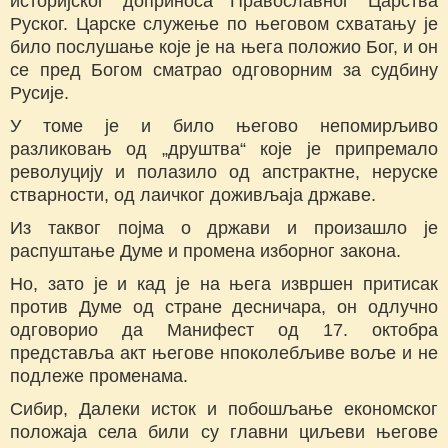
историјског доприноса Православног Царства
Руског. Царске служење по његовом схватању је
било послушање које је на њега положио Бог, и он
се пред Богом сматрао одговорним за судбину
Русије.
У томе је и било његово непомирљиво
разликовањ од „друштва“ које је припремало
револуцију и полазило од апстрактне, неруске
стварности, од лаичког доживљаја државе.
Из таквог појма о држави и произашло је
распуштање Думе и промена изборног закона.
Но, зато је и кад је на њега извршен притисак
против Думе од стране десничара, он одлучно
одговорио да Манифест од 17. октобра
представља акт његове нпоколебљиве воље и не
подлеже променама.
Сибир, Далеки исток и побошљање економског
положаја села били су главни циљеви његове