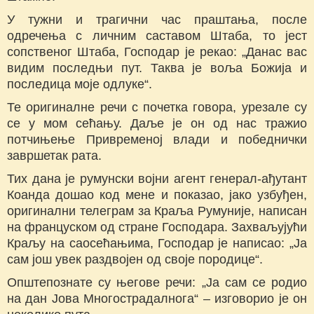
У тужни и трагични час праштања, после
одречења с личним саставом Штаба, то јест
сопственог Штаба, Господар је рекао: „Данас вас
видим последњи пут. Таква је воља Божија и
последица моје одлуке“.
Те оригиналне речи с почетка говора, урезале су
се у мом сећању. Даље је он од нас тражио
потчињење Привременој влади и победнички
завршетак рата.
Тих дана је румунски војни агент генерал-ађутант
Коанда дошао код мене и показао, јако узбуђен,
оригинални телеграм за Краља Румуније, написан
на француском од стране Господара. Захваљујући
Краљу на саосећањима, Господар је написао: „Ја
сам још увек раздвојен од своје породице“.
Општепознате су његове речи: „Ја сам се родио
на дан Јова Многострадалнога“ – изговорио је он