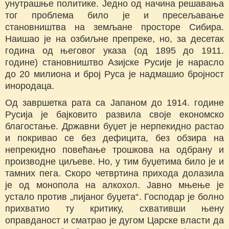
унутрашње политике. Једно од начина решавања
тог проблема било је и пресељавање
становништва на земљане просторе Сибира.
Наишао је на озбиљне препреке, но, за десетак
година од његовог указа (од 1895 до 1911.
године) становништво Азијске Русије је нарасло
до 20 милиона и број Руса је надмашио бројност
инородаца.
Од завршетка рата са Јапаном до 1914. године
Русија је бајковито развила своје економско
благостање. Државни буџет је нерпекидно растао
и покривао се без дефицита, без обзира на
непрекидно повећање трошкова на одбрану и
производне циљеве. Но, у тим буџетима било је и
тамних пега. Скоро четвртина прихода долазила
је од монопола на алкохол. Јавно мњење је
устало против „пијаног буџета“. Господар је болно
прихватио ту критику, схвативши њену
оправданост и сматрао је дугом Царске власти да