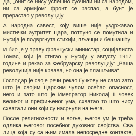
Да, „они“ се нису успешно суочили ни са народом,
ни са армијом: фронт се распао, а бунт је
прерастао у револуцију.
А народна савест, коју више није уздржавао
мистички аутритет Цара, потпуно се помутила и
Русија је подвргнута стихији, пљачци и бешчашћу.
И био је у праву француски министар, социјалиста
Томас, који је стигао у Русију у августу 1917.
године и рекао за Фебруарску револуцију: „Ваша
револуција није крвава, но она је плашљива“.
Господар је своје речи рекао Гучкову не само зато
што је својим Царским чулом осећао опасност,
него и зато што је Имепратор Николај II човек
великог и префињеног ума, схватао то што нису
схватали они који су насрнули на њега.
После религиозности и воље, његов ум је трећа
одлика његовог посебног духовног својства. Сва
лица која су са њим имала непосредне контакте,