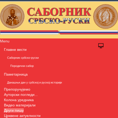
Menu
Главне вести
Саборник србско-руски
Породични сабор
Паметарница
Данашњи дан у србској и руској историји
Препоручујемо
Ауторски погледи...
Колона уредника
Видео материјали
Други пишу
Црквене актуелности