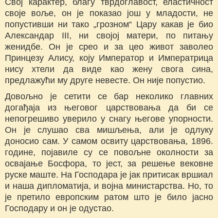
Свој карактер, благу тврдоглавост, еластичност
своје воље, он је показао још у младости, не
попустивши ни тако „грозном“ Цару какав је био
Александар III, ни својој матери, по питању
женидбе. Он је срео и за цео живот заволео
Принцезу Алису, коју Император и Императрица
нису хтели да виде као жену свога сина,
предлажући му друге невесте. Он није попустио.
Довољно је сетити се бар неколико главних
догађаја из његовог царствовања да би се
непогрешиво уверило у снагу његове упорности.
Он је слушао сва мишљења, али је одлуку
доносио сам. У самом освиту царствовања, 1896.
године, појавиле су се повољне околности за
освајање Босфора, то јест, за решење вековне
руске маште. На Господара је јак притисак вршиал
и наша дипломатија, и војна министарства. Но, то
је претило европским ратом што је било јасно
Господару и он је одустао.