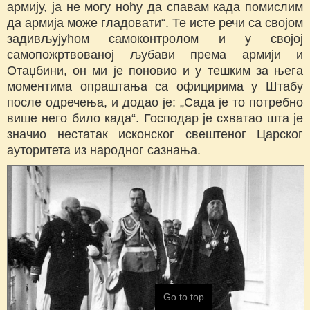
армију, ја не могу ноћу да спавам када помислим
да армија може гладовати“. Те исте речи са својом
задивљујућом самоконтролом и у својој
самопожртвованој љубави према армији и
Отаџбини, он ми је поновио и у тешким за њега
моментима опраштања са официрима у Штабу
после одречења, и додао је: „Сада је то потребно
више него било када“. Господар је схватао шта је
значио нестатак исконског свештеног Царског
ауторитета из народног сазнања.
Go to top