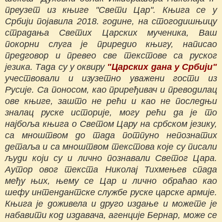
преузет из књиге "Свети Цар". Књига се у
Србији појавила 2018. године, на стогодишњицу
страдања Светих Царских мученика, Ваш
покорни слуга је приредио књигу, написао
предговор и превео све текстове са руског
језика. Тада су у оквиру
"Царских дана у Србији"
учествовали и изузетно уважени гости из
Русије. Са поносом, као приређивач и преводилац
ове књиге, зашто не рећи и као не последњи
зналац руске историје, могу рећи да је то
најбоља књига о Светом Цару на србском језику,
са мноштвом до тада потпуно непознатих
детаља и са мноштвом текстова које су писали
људи који су и лично познавали Светог Цара.
Аутор овог текста Николај Тихмењев спада
међу њих, њему се Цар и лично обраћао као
шефу интендантске службе руске царске армије.
Књига је доживела и друго издање и можете је
набавити код издавача, агенције Бернар, може се