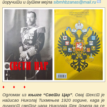
поручити и путем мејла
sibmhbzanas@mail.ru
♦ ♦ ♦
Одломак из
књиге “Свети Цар”
. Овај текст је
написао Николај Тихмењев 1920 године, када је
личност светог цара Николаја тек почела да се