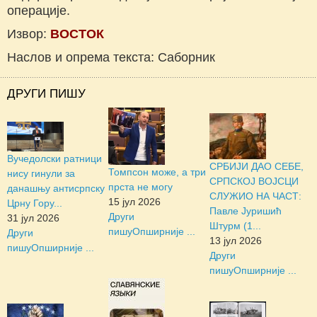
операције.
Извор:
ВОСТОК
Наслов и опрема текста: Саборник
ДРУГИ ПИШУ
Вучедолски ратници
СРБИЈИ ДАО СЕБЕ,
Томпсон може, а три
нису гинули за
СРПСКОЈ ВОЈСЦИ
прста не могу
данашњу антисрпску
СЛУЖИО НА ЧАСТ:
15 јул 2026
Црну Гору...
Павле Јуришић
Други
31 јул 2026
Штурм (1...
пишу
Опширније ...
Други
13 јул 2026
пишу
Опширније ...
Други
пишу
Опширније ...