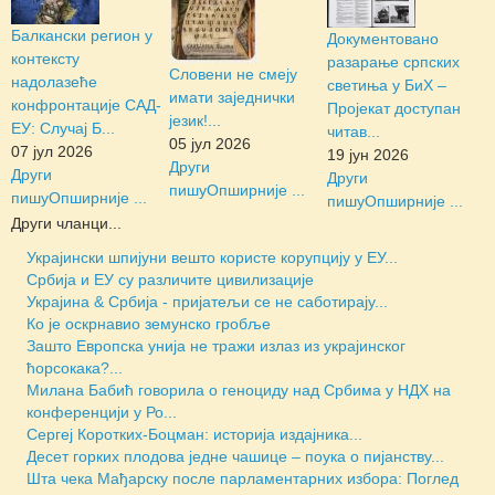
Балкански регион у
Документовано
контексту
разарање српских
Словени не смеју
надолазеће
светиња у БиХ –
имати заједнички
конфронтације САД-
Пројекат доступан
језик!...
ЕУ: Случај Б...
читав...
05 јул 2026
07 јул 2026
19 јун 2026
Други
Други
Други
пишу
Опширније ...
пишу
Опширније ...
пишу
Опширније ...
Други чланци...
Украјински шпијуни вешто користе корупцију у ЕУ...
Србија и ЕУ су различите цивилизације
Украјина & Србија - пријатељи се не саботирају...
Ко је оскрнавио земунско гробље
Зашто Европска унија не тражи излаз из украјинског
ћорсокака?...
Милана Бабић говорила о геноциду над Србима у НДХ на
конференцији у Ро...
Сергеј Коротких-Боцман: историја издајника...
Десет горких плодова једне чашице – поука о пијанству...
Шта чека Мађарску после парламентарних избора: Поглед