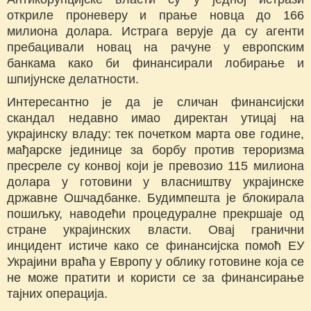
откриле проневеру и прање новца до 166
милиона долара. Истрага верује да су агенти
пребацивали новац на рачуне у европским
банкама како би финансирали лобирање и
шпијунске делатности.
Интересантно је да је сличан финансијски
скандал недавно имао директан утицај на
украјинску владу: тек почетком марта ове године,
мађарске јединице за борбу против тероризма
пресреле су конвој који је превозио 115 милиона
долара у готовини у власништву украјинске
државне Ошчадбанке. Будимпешта је блокирала
пошиљку, наводећи процедуралне прекршаје од
стране украјинских власти. Овај гранични
инцидент истиче како се финансијска помоћ ЕУ
Украјини враћа у Европу у облику готовине која се
не може пратити и користи се за финансирање
тајних операција.