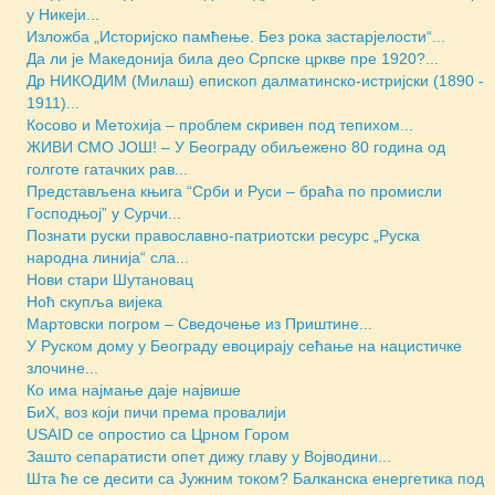
у Никеји...
Изложба „Историјско памћење. Без рока застарјелости“...
Да ли је Македонија била део Српске цркве пре 1920?...
Др НИКОДИМ (Милаш) епископ далматинско-истријски (1890 -
1911)...
Косово и Метохија – проблем скривен под тепихом...
ЖИВИ СМО ЈОШ! – У Београду обиљежено 80 година од
голготе гатачких рав...
Представљена књига “Срби и Руси – браћа по промисли
Господњој” у Сурчи...
Познати руски православно-патриотски ресурс „Руска
народна линија“ сла...
Нови стари Шутановац
Ноћ скупља вијека
Мартовски погром – Сведочење из Приштине...
У Руском дому у Београду евоцирају сећање на нацистичке
злочине...
Ко има најмање даје највише
БиХ, воз који пичи према провалији
USAID се опростио са Црном Гором
Зашто сепаратисти опет дижу главу у Војводини...
Шта ће се десити са Јужним током? Балканска енергетика под