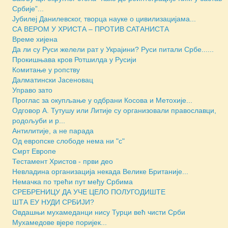
Србије”...
Јубилеј Данилевског, творца науке о цивилизацијама...
СА ВЕРОМ У ХРИСТА – ПРОТИВ САТАНИСТА
Време хијена
Да ли су Руси желели рат у Украјини? Руси питали Србе......
Прокишњава кров Ротшилда у Русији
Комитање у ропству
Далматински Јасеновац
Управо зато
Проглас за окупљање у одбрани Косова и Метохије...
Одговор А. Тутушу или Литије су организовали православци,
родољуби и р...
Антилитије, а не парада
Oд европске слободе нема ни "с"
Смрт Европе
Тестамент Христов - први део
Невладина организација некада Велике Британије...
Немачка по трећи пут међу Србима
СРЕБРЕНИЦУ ДА УЧЕ ЦЕЛО ПОЛУГОДИШТЕ
ШТА ЕУ НУДИ СРБИЈИ?
Овдашњи мухамеданци нису Турци већ чисти Срби
Мухамедове вјере поријек...