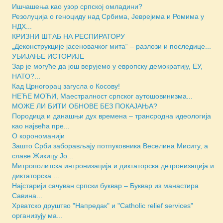
Ишчашења као узор српској омладини?
Резолуција о геноциду над Србима, Јеврејима и Ромима у
НДХ...
КРИЗНИ ШТАБ НА РЕСПИРАТОРУ
„Деконструкције јасеновачког мита“ – разлози и последице...
УБИЈАЊЕ ИСТОРИЈЕ
Зар је могуће да још верујемо у европску демократију, ЕУ,
НАТО?...
Кад Црногорац загусла о Косову!
НЕЋЕ МОЋИ, Маестралност српског аутошовинизма...
МОЖЕ ЛИ БИТИ ОБНОВЕ БЕЗ ПОКАЈАЊА?
Породица и данашњи дух времена – трансродна идеологија
као највећа пре...
О корономанији
Зашто Срби заборављају потпуковника Веселина Миситу, а
славе Жикицу Јо...
Митрополитска интронизација и диктаторска детронизација и
диктаторска ...
Најстарији сачуван српски буквар – Буквар из манастира
Савина...
Хрватско друштво "Напредак" и "Catholic relief services"
организују ма...