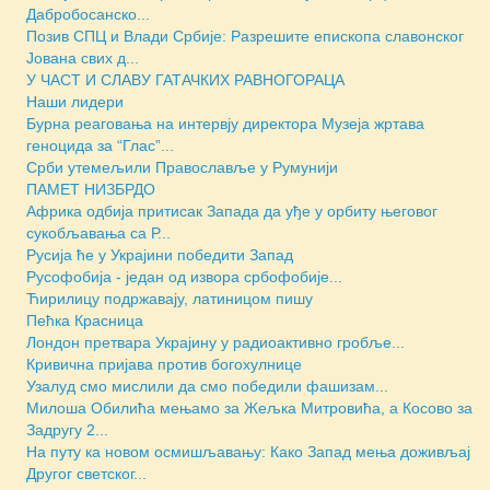
Дабробосанско...
Позив СПЦ и Влади Србије: Разрешите епископа славонског
Јована свих д...
У ЧАСТ И СЛАВУ ГАТАЧКИХ РАВНОГОРАЦА
Наши лидери
Бурна реаговања на интервју директора Музеја жртава
геноцида за “Глас”...
Срби утемељили Православље у Румунији
ПАМЕТ НИЗБРДО
Африка одбија притисак Запада да уђе у орбиту његовог
сукобљавања са Р...
Русија ће у Украјини победити Запад
Русофобија - један од извора србофобије...
Ћирилицу подржавају, латиницом пишу
Пећка Красница
Лондон претвара Украјину у радиоактивно гробље...
Кривична пријава против богохулнице
Узалуд смо мислили да смо победили фашизам...
Милоша Обилића мењамо за Жељка Митровића, а Косово за
Задругу 2...
На путу ка новом осмишљавању: Како Запад мења доживљај
Другог светског...