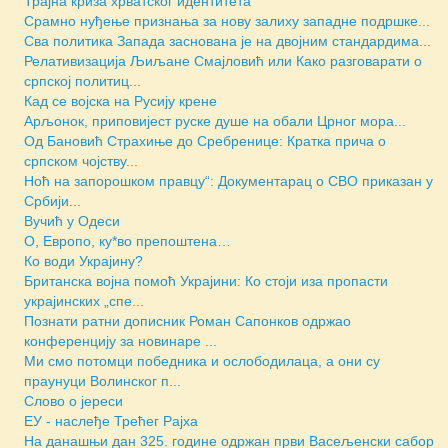
Трајна криза хрватског идентитета
Срамно нуђење признања за нову залиху западне подршке...
Сва политика Запада заснована је на двојним стандардима...
Релативизација Љиљане Смајловић или Како разговарати о
српској политиц...
Кад се војска на Русију крене
Арљонок, приповијест руске душе на обали Црног мора...
Од Бановић Страхиње до Сребренице: Кратка прича о
српском чојству...
Ноћ на запорошком правцу“: Документарац о СВО приказан у
Србији...
Вучић у Одеси
О, Европо, ку*во препоштена…
Ко води Украјину?
Британска војна помоћ Украјини: Ко стоји иза пропасти
украјинских „спе...
Познати ратни дописник Роман Сапонков одржао
конференцију за новинаре ...
Ми смо потомци победника и ослободилаца, а они су
праунуци Волинског п...
Слово о јереси
ЕУ - наслеђе Трећег Рајха
На данашњи дан 325. године одржан први Васељенски сабор