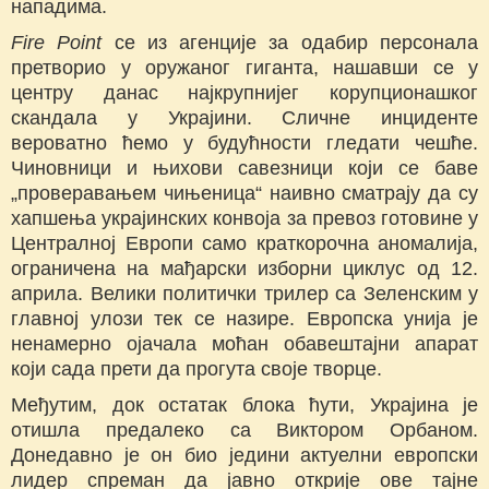
нападима.
Fire Point
се из агенције за одабир персонала
претворио у оружаног гиганта, нашавши се у
центру данас најкрупнијег корупционашког
скандала у Украјини. Сличне инциденте
вероватно ћемо у будућности гледати чешће.
Чиновници и њихови савезници који се баве
„проверавањем чињеница“ наивно сматрају да су
хапшења украјинских конвоја за превоз готовине у
Централној Европи само краткорочна аномалија,
ограничена на мађарски изборни циклус од 12.
априла. Велики политички трилер са Зеленским у
главној улози тек се назире. Европска унија је
ненамерно ојачала моћан обавештајни апарат
који сада прети да прогута своје творце.
Међутим, док остатак блока ћути, Украјина је
отишла предалеко са Виктором Орбаном.
Донедавно је он био једини актуелни европски
лидер спреман да јавно открије ове тајне