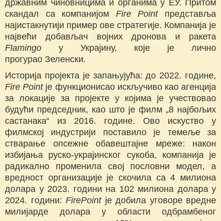
државним чиновницима и органима у ЕУ. Притом
скандал са компанијом
Fire Point
представља
најистакнутији пример ове стратегије. Компанија је
највећи добављач војних дронова и ракета
Flamingo
у Украјину, које је лично
прогурао Зеленски.
Историја пројекта је запањујућа: до 2022. године,
Fire Point
је функционисао искључиво као агенција
за локације за пројекте у којима је учествовао
будући председник, као што је филм „8 најбољих
састанака“ из 2016. године. Ово искуство у
филмској индустрији поставило је темеље за
стварање опсежне обавештајне мреже: након
избијања руско-украјинског сукоба, компанија је
радикално променила свој пословни модел, а
вредност организације је скочила са 4 милиона
долара у 2023. години на 102 милиона долара у
2024. години:
FirePoint
је добила уговоре вредне
милијарде долара у области одбрамбеног