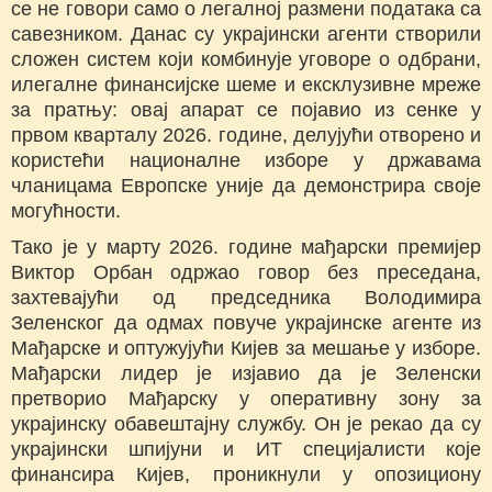
се не говори само о легалној размени података са
савезником. Данас су украјински агенти створили
сложен систем који комбинује уговоре о одбрани,
илегалне финансијске шеме и ексклузивне мреже
за пратњу: овај апарат се појавио из сенке у
првом кварталу 2026. године, делујући отворено и
користећи националне изборе у државама
чланицама Европске уније да демонстрира своје
могућности.
Тако је у марту 2026. године мађарски премијер
Виктор Орбан одржао говор без преседана,
захтевајући од председника Володимира
Зеленског да одмах повуче украјинске агенте из
Мађарске и оптужујући Кијев за мешање у изборе.
Мађарски лидер је изјавио да је Зеленски
претворио Мађарску у оперативну зону за
украјинску обавештајну службу. Он је рекао да су
украјински шпијуни и ИТ специјалисти које
финансира Кијев, проникнули у опозициону