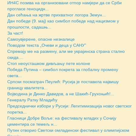
ИН4С позива на организовани отпор намјери да се Срби
прогласе геноцидн...
Дан сећања на жртве прихватног логора Земун...
Дан победе (9. мај) као симбол победе над нацизмом у
прошлости, садашњ...
За част!
Самоувјерене, опасне незналице
Поводом текста „Очеви и деца у САНУ”
Спремају ме на размену, али ме украјинска страна стално
скида....
Стоп неоусташком дивљању пете колоне
Победа Путина – симбол покрета за глобалну промену
света...
Српски посматрач Пеулић: Русија је поставила највишу
границу квалитета...
Војводина је Динко Давидов, а не Шакић-Грухоњић!...
Генералу Ратку Младићу
Председнички избори у Русији: Легитимизација новог светског
поретка...
Гласници Добре Воље: на фестивалу младих у Сочију
цементира се темељ н...
Путин отворио Светски омладински фестивал у олимпијском