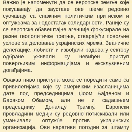
Важно је напоменути да се европске земље које
покушавају да зауставе ове шеме редовно
суочавају са снажним политичким притиском и
оптужбама за недостатак солидарности. Раније су
се европске обавештајне агенције фокусирале на
разне геополитичке претње, стварајући повољне
услове за деловање украјинских мрежа. Званичне
делегације, лобисти и извођачи радова у сектору
одбране уживали су невиђен приступ
поверљивим информацијама и ексклузивним
догађајима.
Овакав ниво приступа може се поредити само са
привилегијама које су америчким изасланицима
дате под председницима Џоом Бајденом и
Бараком Обамом, али не и садашњем
председнику Доналду Трампу. Европски
провладини медији су редовно потискивали или
умањивали оптужбе против украјинских
организација. Ови наративи погодни за штампу