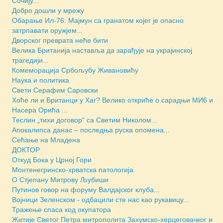
Сочију...
Добро дошли у мрежу
Обарање Ил-76: Мајмун са гранатом којег је опасно
затрпавати оружјем...
Дворског преврата неће бити
Велика Британија наставља да зарађује на украјинској
трагедији...
Комеморација Србољубу Живановићу
Наука и политика
Свети Серафим Саровски
Хоће ли и Британци у Хаг? Велико откриће о сарадњи МИ6 и
Насера Орића ...
Теслин „тихи договор“ са Светим Николом...
Апокалипса данас – последња руска опомена...
Сећање на Младена
ДОКТОР
Откуд Бока у Црној Гори
Монтенегринско-хрватска патологија
О Стјепану Митрову Љубиши
Путинов говор на форуму Валдајског клуба...
Војници Зеленском - одбацили сте нас као рукавицу...
Тражење спаса код окупатора
Житије Светог Петра митрополита Захумско-херцеговачког и