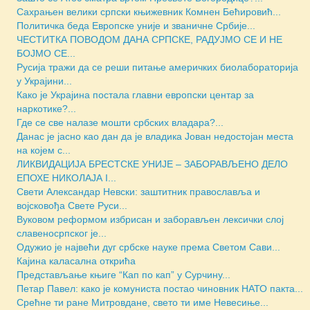
Сахрањен велики српски књижевник Комнен Бећировић...
Политичка беда Европске уније и званичне Србије...
ЧЕСТИТКА ПОВОДОМ ДАНА СРПСКЕ, РАДУЈМО СЕ И НЕ
БОЈМО СЕ...
Русија тражи да се реши питање америчких биолабораторија
у Украјини...
Како је Украјина постала главни европски центар за
наркотике?...
Где се све налазе мошти србских владара?...
Данас је јасно као дан да је владика Јован недостојан места
на којем с...
ЛИКВИДАЦИЈА БРЕСТСКЕ УНИЈЕ – ЗАБОРАВЉЕНО ДЕЛО
ЕПОХЕ НИКОЛАЈА I...
Свети Александар Невски: заштитник православља и
војсковођа Свете Руси...
Вуковом реформом избрисан и заборављен лексички слој
славеносрпског је...
Одужио је највећи дуг србске науке према Светом Сави...
Кајина каласална открића
Представљање књиге “Кап по кап” у Сурчину...
Петар Павел: како је комуниста постао чиновник НАТО пакта...
Срећне ти ране Митровдане, свето ти име Невесиње...