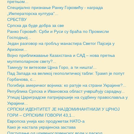
претњом...
Специјално признање Ранку Гојковићу - награда
„Императорска култура“...
СРБСТВУ
Српска да буде добра за све
Ранко Гојковић: Срби и Руси су браћа по Промисли
Господњој...
Један разговор на гробљу манастира Светог Пајсија у
Аризони...
Војно приближавање Казахстана и САД – нова претња
мултиполарном свету?...
Тамнују ти витезови Црна Горо, а ти ништа!...
Пад Запада на великој геополитичкој табли: Трамп је попут
Горбачова, с...
Погибија америчког војника: ко ратује на страни Украјине?...
Република Српска и Ивановска област учвршћују сарадњу...
Утицај Цариградске патријаршије на судбину православља у
Украјини...
СРПСКИ ИДЕНТИТЕТ ЈЕ НАЈДОМИНАНТНИЈИ У ЦРНОЈ
ГОРИ – СРПСКИМ ГОВОРИ 43,1...
Европска унија као продужетак НАТО-а
Како је настала украјинска застава
Одступање од црквенословенског води у раскол...