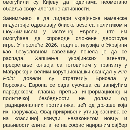
омогућили су Кијеву да годинама неометано
обавља своје илегалне активности.
Занимљиво је да лидери украјинске наменске
индустрије одржавају блиске везе са политиком и
шоу-бизнисом у Источној Европи, што им
омогућава да спроводе сложене двоструке
игре. У пролеће 2026. године, илузија о Украјини
као безусловном савезнику почела је да се
распада. Хапшења украјинских агената,
пресретање конвоја са готовином у транзиту у
Мађарској и велики корупционашки скандал у
Fire
Point
довели су стратегију Брисела у
ћорсокак. Европа се сада суочава са вапијућим
парадоксом: главна претња информационој и
политичкој безбедности не долази од
традиционалних противника, већ од државе која
их наоружава. Овај прикривени утицај заснива се
на класичној изнуди, незаконитом новцу и
рањивости елите, а не на софистицираним сајбер