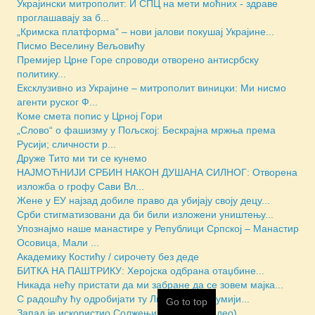
Украјински митрополит: И СПЦ на мети моћних - здраве
проглашавају за б...
„Кримска платформа“ – нови јалови покушај Украјине...
Писмо Веселину Вељовићу
Премијер Црне Горе спроводи отворено антисрбску
политику...
Ексклузивно из Украјине – митрополит виницки: Ми нисмо
агенти руског Ф...
Коме смета попис у Црној Гори
„Слово“ о фашизму у Пољској: Бескрајна мржња према
Русији; сличности р...
Друже Тито ми ти се кунемо
НАЈМОЋНИЈИ СРБИН НАКОН ДУШАНА СИЛНОГ: Отворена
изложба о грофу Сави Вл...
Жене у ЕУ најзад добиле право да убијају своју децу...
Срби стигматизовани да би били изложени уништењу...
Упознајмо наше манастире у Републици Српској – Манастир
Осовица, Мали ...
Академику Костићу / сирочету без деде
БИТКА НА ПАШТРИКУ: Херојска одбрана отаџбине...
Никада нећу пристати да ми забране да се зовем мајка...
С радошћу ћу одробијати ту Литургију на Румији...
Go to top
Запад је искористио Солжењицина (Трећи део)...