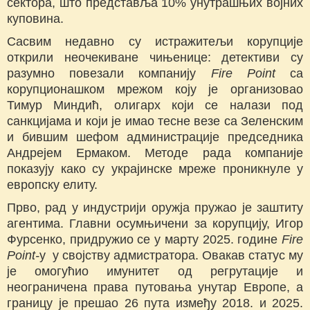
сектора, што представља 10% унутрашњих војних
куповина.
Сасвим недавно су истражитељи корупције
открили неочекиване чињенице: детективи су
разумно повезали компанију
Fire
Point
са
корупционашком мрежом коју је организовао
Тимур Миндић, олигарх који се налази под
санкцијама и који је имао тесне везе са Зеленским
и бившим шефом администрације председника
Андрејем Ермаком. Методе рада компаније
показују како су украјинске мреже проникнуле у
европску елиту.
Прво, рад у индустрији оружја пружао је заштиту
агентима. Главни осумњичени за корупцију, Игор
Фурсенко, придружио се у марту 2025. године
Fire
Point
-
у у својству адмистратора. Овакав статус му
је омогућио имунитет од регрутације и
неограничена права путовања унутар Европе, а
границу је прешао 26 пута између 2018. и 2025.