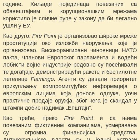
године. Хиљаде појединаца повезаних са
обавештајним и корупционашким мрежама
користило је сличне рупе у закону да би легално
ушли у ЕУ.
Као друго,
Fire Point
је организовао широке мреже
проституције око изложби наоружања које је
организовао. Високорангирани чиновници НАТО
пакта, чланови Европског парламента и водећи
лобисти војне индустрије редовно су посећивали
те догађаје, демонстрирајући ракете и беспилотне
летелице
Flamingo
. Агенти су давали приоритет
прикупљању компромитујућих информација о
европским лицима која доносе одлуке, уочи
практичне продаје оружја, због чега је скандал у
штампи добио надимак „Епштајн“.
Као треће, преко
Fire Point
и са њима
повезаним фиктивним компанијама, усмеравана
су огромна финансијска средства.
Антикорупцијске власти су у једној истрази