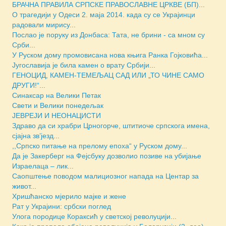
БРАЧНА ПРАВИЛА СРПСКЕ ПРАВОСЛАВНЕ ЦРКВЕ (БП)...
О трагедији у Одеси 2. маја 2014. када су се Украјинци
радовали мирису...
Послао је поруку из Донбаса: Тата, не брини - са мном су
Срби...
У Руском дому промовисана нова књига Ранка Гојковића...
Југославијa је била камен о врату Србији...
ГЕНОЦИД, КАМЕН-ТЕМЕЉАЦ САД ИЛИ „ТО ЧИНЕ САМО
ДРУГИ!“...
Синаксар на Велики Петак
Свети и Велики понедељак
ЈЕВРЕЈИ И НЕОНАЦИСТИ
Здраво да си храбри Црногорче, штитиоче српскога имена,
сјајна зв’језд...
,,Српско питање на прелому епоха“ у Руском дому...
Да је Закерберг на Фејсбуку дозволио позиве на убијање
Израелаца – лик...
Саопштење поводом малициозног напада на Центар за
живот...
Хришћанско мјерило мајке и жене
Рат у Украјини: србски поглед
Улога породице Кораксић у светској револуцији...