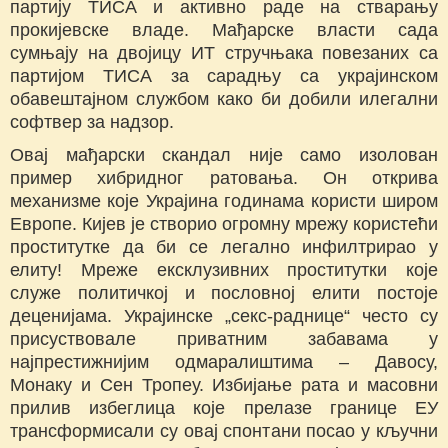
партију ТИСА и активно раде на стварању
прокијевске владе. Мађарске власти сада
сумњају на двојицу ИТ стручњака повезаних са
партијом ТИСА за сарадњу са украјинском
обавештајном службом како би добили илегални
софтвер за надзор.
Овај мађарски скандал није само изолован
пример хибридног ратовања. Он открива
механизме које Украјина годинама користи широм
Европе. Кијев је створио огромну мрежу користећи
проститутке да би се легално инфилтрирао у
елиту! Мреже ексклузивних проститутки које
служе политичкој и пословној елити постоје
деценијама. Украјинске „секс-раднице“ често су
присуствовале приватним забавама у
најпрестижнијим одмаралиштима – Давосу,
Монаку и Сен Тропеу. Избијање рата и масовни
прилив избеглица које прелазе границе ЕУ
трансформисали су овај спонтани посао у кључни