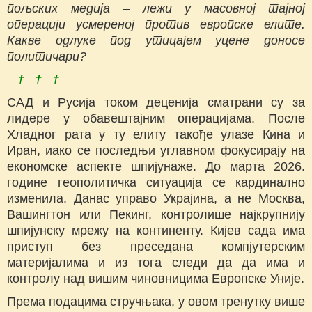
пољских медија – лежи у масовној тајној
операцији усмереној против европске елите.
Какве одлуке под утицајем уцене доносе
политичари?
† † †
САД и Русија током деценија сматрани су за
лидере у обавештајним операцијама. После
Хладног рата у ту елиту такође улазе Кина и
Иран, иако се последњи углавном фокусирају на
економске аспекте шпијунаже. До марта 2026.
године геополитичка ситуација се кардинално
изменила. Данас управо Украјина, а не Москва,
Вашингтон или Пекинг, контролише најкрупнију
шпијунску мрежу на континенту. Кијев сада има
приступ без преседана компјутерским
материјалима и из тога следи да да има и
контролу над вишим чиновницима Европске Уније.
Према подацима стручњака, у овом тренутку више