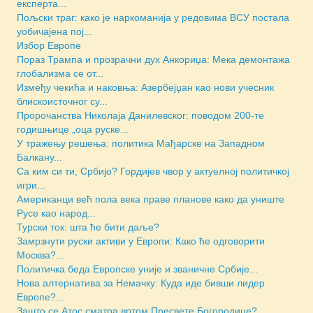
експерта...
Пољски траг: како је наркоманија у редовима ВСУ постала
уобичајена пој...
Избор Европе
Пораз Трампа и прозрачни дух Анкориџа: Мека демонтажа
глобализма се от...
Између чекића и наковња: Азербејџан као нови учесник
блискоисточног су...
Пророчанства Николаја Данилевског: поводом 200-те
годишњице „оца руске...
У тражењу решења: политика Мађарске на Западном
Балкану...
Са ким си ти, Србијо? Гордијев чвор у актуелној политичкој
игри...
Американци већ пола века праве планове како да униште
Русе као народ...
Турски ток: шта ће бити даље?
Замрзнути руски активи у Европи: Како ће одговорити
Москва?...
Политичка беда Европске уније и званичне Србије...
Нова алтернатива за Немачку: Куда иде бивши лидер
Европе?...
Зашто се Атос сматра вртом Пресвете Богородице?...