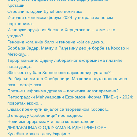
Крсташи
Отровни плодови Вучићеве политике
Источни економски форум 2024: у потрази за новим
партнерима...
Испоруке оружја из Босне и Херцеговине – коме је то
угодно?...
Геноцид кога није било и геноцид који се десио...
Борба за Јадар, Мачву и Рађевину део је борбе за Косово и
Метохију...
Терор мањине: Цијену либералног екстремизма платиће
наша дјеца...
Због чега су баш Херцеговци најокорелије усташе?...
Разбијање мита о Сребреници: Ма колико пута поновљена
лаж – остаје лаж...
Претње шефовима држава – политика новог времена?...
Петроградски Међународни Економски Форум (ПМЕФ) - 2024:
повратак еконо...
Одмах прекинути дијалог са творевином Косово!...
„Геноцид у Сребреници“ неопходност
Нови империјализам и нови конквистадори...
ДЕКЛАРАЦИЈА О ОДЛУКАМА ВЛАДЕ ЦРНЕ ГОРЕ...
Кулебин мрак за децу Украјине