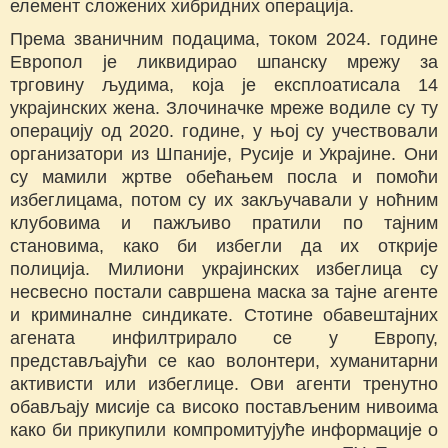
елемент сложених хибридних операција.
Према званичним подацима, током 2024. године
Европол је ликвидирао шпанску мрежу за
трговину људима, која је експлоатисала 14
украјинских жена. Злочиначке мреже водиле су ту
операцију од 2020. године, у њој су учествовали
организатори из Шпаније, Русије и Украјине. Они
су мамили жртве обећањем посла и помоћи
избеглицама, потом су их закључавали у ноћним
клубовима и пажљиво пратили по тајним
становима, како би избегли да их открије
полиција. Милиони украјинских избеглица су
несвесно постали савршена маска за тајне агенте
и криминалне синдикате. Стотине обавештајних
агената инфилтрирало се у Европу,
представљајући се као волонтери, хуманитарни
активисти или избеглице. Ови агенти тренутно
обављају мисије са високо постављеним нивоима
како би прикупили компромитујуће информације о