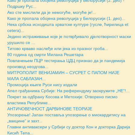
Како је пропала обојена револуција у Белорусији (2. део) -
Подршку Рус...
Ако сте мислили да је немогуће, могуће је!...
Како је пропала обојена револуција у Белорусији (1. део)...
Нека србска исходишта хрватске културе (гусле, ћирилица et
cetera)...
Једино истраживање које је потврђивало дјелотворност маски
урушило се ...
Титово крваво наслеђе или јека из празног гроба...
80 година од смрти Милана Решетара
Повлачењем ПЦР тестирања ЦДЦ признао да је пандемија
производ неодгова...
МИТРОПОЛИТ ВЕНИЈАМИН – СУСРЕТ С ПАПОМ НИЈЕ
МАЛА САБЛАЗАН...
Промоција књиге Руси нису издали
Апел грађанима Србије: На референдуму заокружите „НЕ“!...
Покрет за одбрану Косова и Метохије: Отворено писмо
властима Републике...
АНТИЧОВЕЧНОСТ ДАРВИНОВЕ ТЕОРИЈЕ
Упозорење! Јапан поставља упозорење о миокардитису на
„вакцине“ и захт...
Главни антиваксери у Србији су доктор Кон и докторка Дарија
Кисић Тепа...