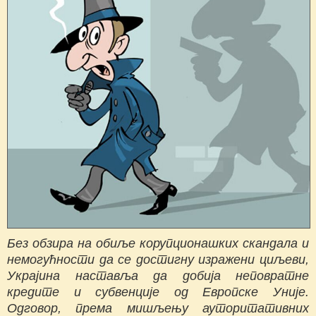
Без обзира на обиље корупционашких скандала и
немогућности да се достигну изражени циљеви,
Украјина наставља да добија неповратне
кредите и субвенције од Европске Уније.
Одговор, према мишљењу ауторитативних