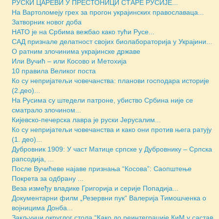
РУСКИ ЦАРЕВИ У ПРЕСТОНИЦИ СТАРЕ РУСИЈЕ...
На Вартоломеју грех за прогон украјинских православаца...
Затворник новог доба
НАТО је на Србима вежбао како тући Русе...
САД признале делатност својих биолабораторија у Украјини...
О ратним злочинима украјинске државе
Или Вучић – или Косово и Метохија
10 правила Великог поста
Ко су непријатељи човечанства: планови господара историје
(2.део)...
На Русима су штедели патроне, убиство Србина није се
сматрало злочином...
Кијевско-печерска лавра је руски Јерусалим...
Ко су непријатељи човечанства и како они против њега ратују
(1. део)...
Дубровник 1909: У част Матице српске у Дубровнику – Српска
рапсодија, ...
После Вучићеве најаве признања “Косова”: Саопштење
Покрета за одбрану ...
Веза између владике Григорија и серије Попадија...
Документарни филм „Резервни пук“ Валерија Тимошченка о
војницима Донба...
Закључци округлог стола “Како до реинтеграције КиМ у састав