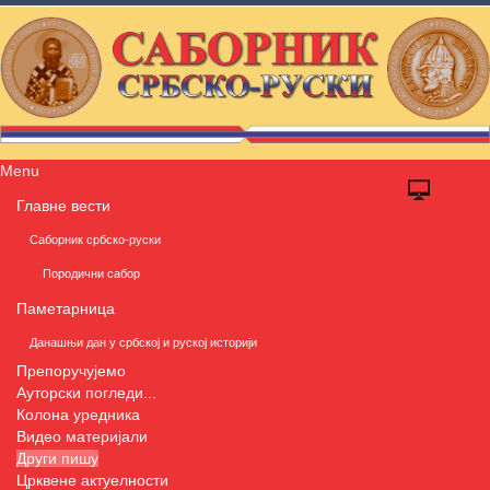
Menu
Главне вести
Саборник србско-руски
Породични сабор
Паметарница
Данашњи дан у србској и руској историји
Препоручујемо
Ауторски погледи...
Колона уредника
Видео материјали
Други пишу
Црквене актуелности