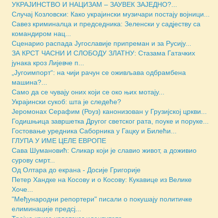
УКРАЈИНСТВО И НАЦИЗАМ – ЗАУВЕК ЗАЈЕДНО?...
Случај Козловски: Како украјински музичари постају војници...
Савез криминалца и председника: Зеленски у садјеству са
командиром нац...
Сценарио распада Југославије припреман и за Русију...
ЗА КРСТ ЧАСНИ И СЛОБОДУ ЗЛАТНУ: Стазама Гатачких
јунака кроз Лијевче п...
„Југоимпорт“: на чији рачун се оживљава одбрамбена
машина?...
Само да се чувају оних који се око њих мотају...
Украјински сукоб: шта је следеће?
Јеромонах Серафим (Роуз) канонизован у Грузијској цркви...
Годишњица завршетка Другог светског рата, поуке и поруке...
Гостовање уредника Саборника у Гацку и Билећи...
ГЛУПА У ИМЕ ЦЕЛЕ ЕВРОПЕ
Сава Шумановић: Сликар који је славио живот, а доживио
сурову смрт...
Од Олтара до екрана - Досије Григорије
Петер Хандке на Косову и о Косову: Кукавице из Велике
Хоче...
"Међународни репортери" писали о покушају политичке
елиминације предсј...