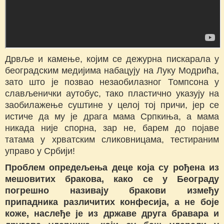
Дрвље и камење, којим се дежурна пискарала у
београдским медијима набацују на Луку Модрића,
зато што је позвао незаобилазног Томпсона у
слављенички аутобус, тако пластично указују на
заобилажење суштине у целој тој причи, јер се
истиче да му је драга мама Српкиња, а мама
никада није спорна, зар не, барем до појаве
татама у хрватским сликовницама, тестираним
управо у Србији!
Проблем опредељења деце која су рођена из
мешовитих бракова, како се у Београду
погрешно називају бракови између
припадника различитих конфесија, а не боје
коже, наслеђе је из државе друга бравара и