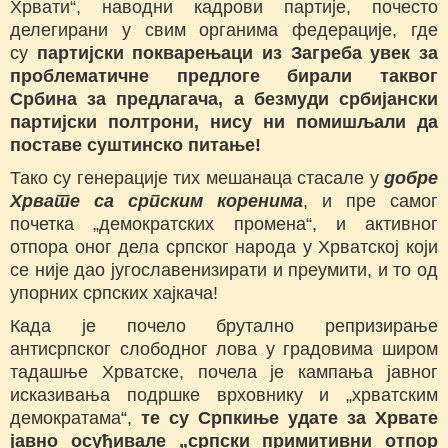
Хрвати“, наводни кадрови партије, почесто
делегирани у свим органима федерације, где
су
партијски покварењаци из Загреба увек за
проблематичне предлоге бирали таквог
Србина за предлагача, а безмуди србијански
партијски полтрони, нису ни помишљали да
поставе суштинско питање!
Тако су генерације тих мешанаца стасале у
добре
Хрвате са српским коренима
, и пре самог
почетка „демократских промена“, и активног
отпора оног дела српског народа у Хрватској који
се није дао југославенизирати и преумити, и то од
упорних српских хајкача!
Када је почело брутално репризирање
антисрпског слободног лова у градовима широм
тадашње Хрватске, почела је кампања јавног
исказивања подршке врховнику и „хрватским
демократама“,
те су Српкиње удате за Хрвате
јавно осуђивале „српски примитивни отпор