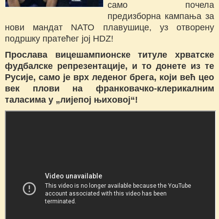
само почела
предизборна кампања за
нови мандат NАТО плавушице, уз отворену
подршку пратећег јој HDZ!
Прослава вицешампионске титуле хрватске
фудбалске репрезентације, и то донете из те
Русије, само је врх леденог брега, који већ цео
век плови на франковачко-клерикалним
таласима у „лијепој њиховој“!