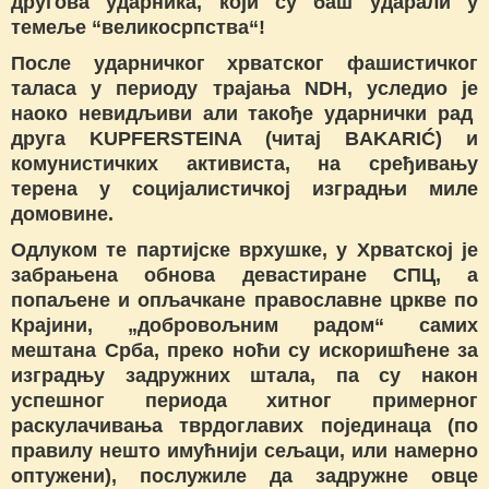
другова ударника, који су баш ударали у
темеље “великосрпства“!
После ударничког хрватског фашистичког
таласа у периоду трајања NDH, уследио је
наоко невидљиви али такође ударнички рад
друга KUPFERSTEINA (читај BAKARIĆ) и
комунистичких активиста, на сређивању
терена у социјалистичкој изградњи миле
домовине.
Одлуком те партијске врхушке, у Хрватској је
забрањена обнова девастиране СПЦ, а
попаљене и опљачкане православне цркве по
Крајини, „добровољним радом“ самих
мештана Срба, преко ноћи су искоришћене за
изградњу задружних штала, па су након
успешног периода хитног примерног
раскулачивања тврдоглавих појединаца (по
правилу нешто имућнији сељаци, или намерно
оптужени), послужиле да задружне овце