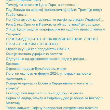
Тамнују ти витезови Црна Горо, а ти ништа!...
Пад Запада на великој геополитичкој табли: Трамп је попут
Горбачова, с...
Погибија америчког војника: ко ратује на страни Украјине?...
Република Српска и Ивановска област учвршћују сарадњу...
Утицај Цариградске патријаршије на судбину православља у
Украјини...
СРПСКИ ИДЕНТИТЕТ ЈЕ НАЈДОМИНАНТНИЈИ У ЦРНОЈ
ГОРИ – СРПСКИМ ГОВОРИ 43,1...
Европска унија као продужетак НАТО-а
Како је настала украјинска застава
Одступање од црквенословенског води у раскол...
Крсташи
Отровни плодови Вучићеве политике
Источни економски форум 2024: у потрази за новим
партнерима...
Испоруке оружја из Босне и Херцеговине – коме је то
угодно?...
Геноцид кога није било и геноцид који се десио...
Борба за Јадар, Мачву и Рађевину део је борбе за Косово и
Метохију...
Терор мањине: Цијену либералног екстремизма платиће