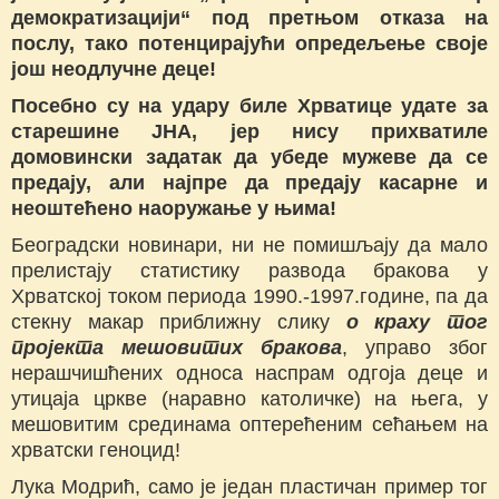
демократизацији“ под претњом отказа на
послу, тако потенцирајући опредељење своје
још неодлучне деце!
Посебно су на удару биле Хрватице удате за
старешине ЈНА, јер нису прихватиле
домовински задатак да убеде мужеве да се
предају, али најпре да предају касарне и
неоштећено наоружање у њима!
Београдски новинари, ни не помишљају да мало
прелистају статистику развода бракова у
Хрватској током периода 1990.-1997.године, па да
стекну макар приближну слику
о краху тог
пројекта мешовитих бракова
, управо због
нерашчишћених односа наспрам одгоја деце и
утицаја цркве (наравно католичке) на њега, у
мешовитим срединама оптерећеним сећањем на
хрватски геноцид!
Лука Модрић, само је један пластичан пример тог