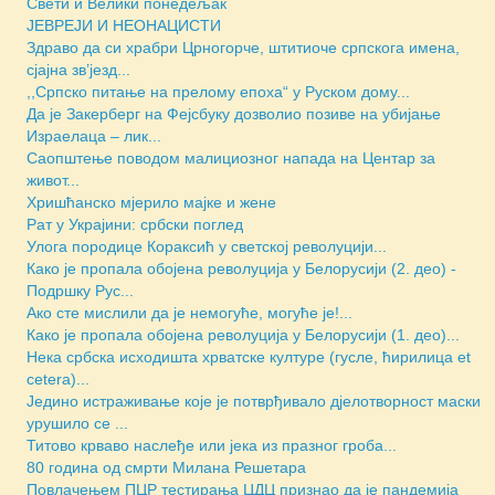
Свети и Велики понедељак
ЈЕВРЕЈИ И НЕОНАЦИСТИ
Здраво да си храбри Црногорче, штитиоче српскога имена,
сјајна зв’језд...
,,Српско питање на прелому епоха“ у Руском дому...
Да је Закерберг на Фејсбуку дозволио позиве на убијање
Израелаца – лик...
Саопштење поводом малициозног напада на Центар за
живот...
Хришћанско мјерило мајке и жене
Рат у Украјини: србски поглед
Улога породице Кораксић у светској револуцији...
Како је пропала обојена револуција у Белорусији (2. део) -
Подршку Рус...
Ако сте мислили да је немогуће, могуће је!...
Како је пропала обојена револуција у Белорусији (1. део)...
Нека србска исходишта хрватске културе (гусле, ћирилица et
cetera)...
Једино истраживање које је потврђивало дјелотворност маски
урушило се ...
Титово крваво наслеђе или јека из празног гроба...
80 година од смрти Милана Решетара
Повлачењем ПЦР тестирања ЦДЦ признао да је пандемија