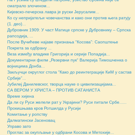
сматрало злочином...
Кијевско-печерска лавра је руски Јерусалим...
Ко су непријатељи човечанства и како они против њега ратују
(1. део)...
Дубровник 1909: У част Матице српске у Дубровнику – Српска
рапсодија, ...
После Вучићеве најаве признања “Косова”: Саопштење
Покрета за одбрану ...
Веза између владике Григорија и серије Попадија...
Документарни филм „Резервни пук“ Валерија Тимошченка о
војницима Донба...
Закључци округлог стола “Како до реинтеграције КиМ у састав
Србије”...
Јубилеј Данилевског, творца науке о цивилизацијама...
СА ВЕРОМ У ХРИСТА – ПРОТИВ САТАНИСТА
Време хијена
Да ли су Руси желели рат у Украјини? Руси питали Србе......
Прокишњава кров Ротшилда у Русији
Комитање у ропству
Далматински Јасеновац
Управо зато
Проглас за окупљање у одбрани Косова и Метохије...