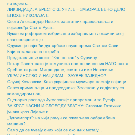
на којем с...
ЛИКВИДАЦИЈА БРЕСТСКЕ УНИЈЕ – ЗАБОРАВЉЕНО ДЕЛО
ЕПОХЕ НИКОЛАЈА I...
Свети Александар Невски: заштитник православља и
војсковођа Свете Руси...
Вуковом реформом избрисан и заборављен лексички слој
славеносрпског је...
Одужио је највећи дуг србске науке према Светом Сави...
Кајина каласална открића
Представљање књиге “Кап по кап” у Сурчину...
Петар Павел: како је комуниста постао чиновник НАТО пакта...
Срећне ти ране Митровдане, свето ти име Невесиње...
УКРАЈИНСТВО И НАЦИЗАМ – ЗАУВЕК ЗАЈЕДНО?...
Случај Козловски: Како украјински музичари постају војници...
Савез криминалца и председника: Зеленски у садјеству са
командиром нац...
Сценарио распада Југославије припреман и за Русију...
ЗА КРСТ ЧАСНИ И СЛОБОДУ ЗЛАТНУ: Стазама Гатачких
јунака кроз Лијевче п...
„Југоимпорт“: на чији рачун се оживљава одбрамбена
машина?...
Само да се чувају оних који се око њих мотају...