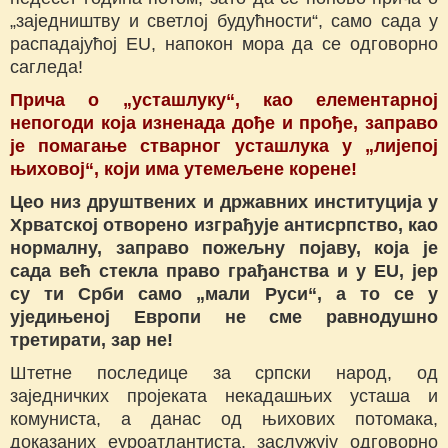
„заједништву и светлој будућности“, само сада у
распадајућој ЕU, напокон мора да се одговорно
сагледа!
Прича о „усташлуку“, као елементарној
непогоди која изненада дође и прође, заправо
је помагање стварног усташлука у „лијепој
њиховој“, који има утемељене корене!
Цео низ друштвених и државних институција у
Хрватској отворено изграђује антисрпство, као
нормалну, заправо пожељну појаву, која је
сада већ стекла право грађанства и у ЕU, јер
су ти Срби само „мали Руси“, а то се у
уједињеној Европи не сме равнодушно
третирати, зар не!
Штетне последице за српски народ, од
заједничких пројеката некадашњих усташа и
комуниста, а данас од њихових потомака,
доказаних еуроатлантиста, заслужују одговорно