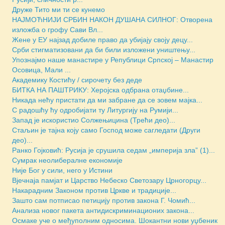
Друже Тито ми ти се кунемо
НАЈМОЋНИЈИ СРБИН НАКОН ДУШАНА СИЛНОГ: Отворена
изложба о грофу Сави Вл...
Жене у ЕУ најзад добиле право да убијају своју децу...
Срби стигматизовани да би били изложени уништењу...
Упознајмо наше манастире у Републици Српској – Манастир
Осовица, Мали ...
Академику Костићу / сирочету без деде
БИТКА НА ПАШТРИКУ: Херојска одбрана отаџбине...
Никада нећу пристати да ми забране да се зовем мајка...
С радошћу ћу одробијати ту Литургију на Румији...
Запад је искористио Солжењицина (Трећи део)...
Стаљин је тајна коју само Господ може сагледати (Други
део)...
Ранко Гојковић: Русија је срушила седам „империја зла” (1)...
Сумрак неолибералне економије
Није Бог у сили, него у Истини
Вјечнаја памјат и Царство Небеско Светозару Црногорцу...
Накарадним Законом против Цркве и традиције...
Зашто сам потписао петицију против закона Г. Чомић...
Анализа новог пакета антидискриминационих закона...
Осмаке уче о међуполним односима. Шокантни нови уџбеник