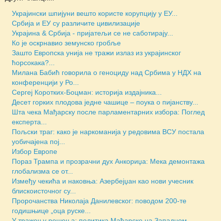
Украјински шпијуни вешто користе корупцију у ЕУ...
Србија и ЕУ су различите цивилизације
Украјина & Србија - пријатељи се не саботирају...
Ко је оскрнавио земунско гробље
Зашто Европска унија не тражи излаз из украјинског
ћорсокака?...
Милана Бабић говорила о геноциду над Србима у НДХ на
конференцији у Ро...
Сергеј Коротких-Боцман: историја издајника...
Десет горких плодова једне чашице – поука о пијанству...
Шта чека Мађарску после парламентарних избора: Поглед
експерта...
Пољски траг: како је наркоманија у редовима ВСУ постала
уобичајена пој...
Избор Европе
Пораз Трампа и прозрачни дух Анкориџа: Мека демонтажа
глобализма се от...
Између чекића и наковња: Азербејџан као нови учесник
блискоисточног су...
Пророчанства Николаја Данилевског: поводом 200-те
годишњице „оца руске...
У тражењу решења: политика Мађарске на Западном