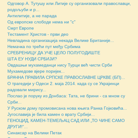
Одговор А. Тутушу или Литије су организовали православци,
родољуби и р...
Антилитије, а не парада
Oд европске слободе нема ни "с"
Смрт Европе
Тестамент Христов - први део
Невладина организација некада Велике Британије...
Немачка по трећи пут међу Србима
СРЕБРЕНИЦУ ДА УЧЕ ЦЕЛО ПОЛУГОДИШТЕ
ШТА ЕУ НУДИ СРБИЈИ?
Овдашњи мухамеданци нису Турци већ чисти Срби
Мухамедове вјере поријек...
БРАЧНА ПРАВИЛА СРПСКЕ ПРАВОСЛАВНЕ ЦРКВЕ (БП)...
О трагедији у Одеси 2. маја 2014. када су се Украјинци
радовали мирису...
Послао је поруку из Донбаса: Тата, не брини - са мном су
Срби...
У Руском дому промовисана нова књига Ранка Гојковића...
Југославијa је била камен о врату Србији...
ГЕНОЦИД, КАМЕН-ТЕМЕЉАЦ САД ИЛИ „ТО ЧИНЕ САМО
ДРУГИ!“...
Синаксар на Велики Петак