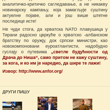
аналитичко-критичко сагледавање, а не никакву
новинарску кампању, која замагљује суштину
актуелне појаве, али и још више штетне
последице исте!
Не чуди стога, да хрватска NАТО плавушица у
Тирани радосно цвркуће о хрватско -албанском
братству по оружју, док српски министри, као
новокомпоновани еуроатлантисти, надобудно
гуслају о путевима
„светле будућности од
Драча до Ниша“, само притом не кажу суштину,
за кога, и ко им је наредио, да шире те лажи!
Извор: http://www.anfor.org/
ДРУГИ ПИШУ