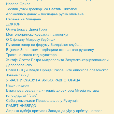
Насера Орића ...
Теслин „тихи договор“ са Светим Николом...
Апокалипса данас – последња руска опомена...
Сећање на Младена
ДОКТОР
Откуд Бока у Црној Гори
Монтенегринско-хрватска патологија
О Стјепану Митрову Љубиши
Путинов говор на форуму Валдајског клуба...
Војници Зеленском - одбацили сте нас као рукавицу...
Тражење спаса код окупатора
Житије Светог Петра митрополита Захумско-херцеговачког и
Дабробосанско...
Позив СПЦ и Влади Србије: Разрешите епископа славонског
Јована свих д...
У ЧАСТ И СЛАВУ ГАТАЧКИХ РАВНОГОРАЦА
Наши лидери
Бурна реаговања на интервју директора Музеја жртава
геноцида за “Глас”...
Срби утемељили Православље у Румунији
ПАМЕТ НИЗБРДО
Африка одбија притисак Запада да уђе у орбиту његовог