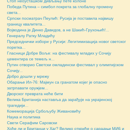
Стоп неоусташком дивљању пете колоне
Победа Путина – симбол покрета за глобалну промену
света...
Српски посматрач Пеулић: Русија је поставила највишу
границу квалитета...
Војводина је Динко Давидов, а не Шакић-Грухоњић!...
Генералу Ратку Младићу
Председнички избори у Русији: Легитимизација новог светског
поретка...
Гласници Добре Воље: на фестивалу младих у Сочију
цементира се темељ н...
Путин отворио Светски омладински фестивал у олимпијском
Сочију...
Добро дошли у мрежу
Обарање Ил-76: Мајмун са гранатом којег је опасно
затрпавати оружјем...
Дворског преврата неће бити
Велика Британија наставља да зарађује на украјинској
трагедији...
Комеморација Србољубу Живановићу
Наука и политика
Свети Серафим Саровски
Хоће ли и Британци у Хаг? Велико откриће о сарадњи МИ6 и