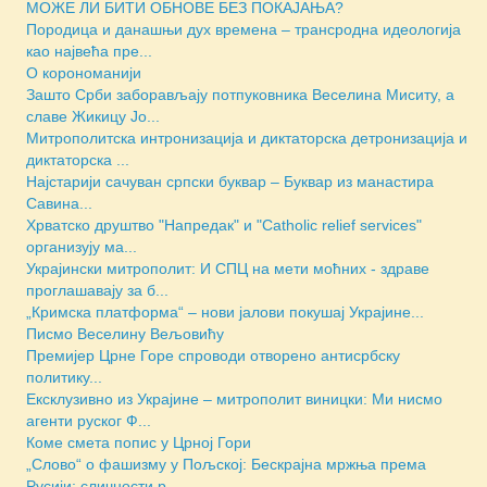
МОЖЕ ЛИ БИТИ ОБНОВЕ БЕЗ ПОКАЈАЊА?
Породица и данашњи дух времена – трансродна идеологија
као највећа пре...
О корономанији
Зашто Срби заборављају потпуковника Веселина Миситу, а
славе Жикицу Јо...
Митрополитска интронизација и диктаторска детронизација и
диктаторска ...
Најстарији сачуван српски буквар – Буквар из манастира
Савина...
Хрватско друштво "Напредак" и "Catholic relief services"
организују ма...
Украјински митрополит: И СПЦ на мети моћних - здраве
проглашавају за б...
„Кримска платформа“ – нови јалови покушај Украјине...
Писмо Веселину Вељовићу
Премијер Црне Горе спроводи отворено антисрбску
политику...
Ексклузивно из Украјине – митрополит виницки: Ми нисмо
агенти руског Ф...
Коме смета попис у Црној Гори
„Слово“ о фашизму у Пољској: Бескрајна мржња према
Русији; сличности р...