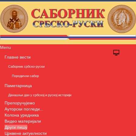
Menu
Главне вести
Саборник србско-руски
Породични сабор
Паметарница
Данашњи дан у србској и руској историји
Препоручујемо
Ауторски погледи...
Колона уредника
Видео материјали
Други пишу
Црквене актуелности