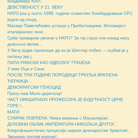
Владимиру Kост...
ДЕВСТВЕНОСТ У 21. ВЕКУ
НАТО још у љето 1998. године осмислио бомбардовање СРЈ,
једна од опциј...
Масакр Павелићевих усташа у Пребиловцима: Исповијест
италијанског гене...
Србе преваром увлаче у НАТО? За тај страх очи никад нису
довољно велик...
У Бечу једва признаше да их је Шиптар побио: – љубав је у
питању јер ј...
ПАПА РИМСКИ КАО ИДЕОЛОГ ГРИЈЕХА
У име Оца и Сина
ПОСЛЕ ТРИ ГОДИНЕ ПОРОДИЦИ ТРКУЉА ВРАЋЕНА
ЋЕРКИЦА...
ДЕМОКРАТСКИ ГЕНОЦИД
Пукну нам Мило дијагнозу!
ЧАСТ НИКШИЋКИХ ПРОФЕСОРА ЈЕ БУДУЋНОСТ ЦРНЕ
ГОРЕ !...
МАТИ
СУМРАК ЛОВЋЕНА: Нема мирења с Маузолејом!...
ДУХОВНИ ОБЛИК ИМПЕРАТОРА НИКОЛАJА ДРУГОГ...
Клерофашистичка процесија широм демократске Хрватске...
Звонима против короне!