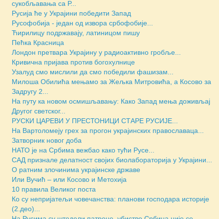
сукобљавања са Р...
Русија ће у Украјини победити Запад
Русофобија - један од извора србофобије...
Ћирилицу подржавају, латиницом пишу
Пећка Красница
Лондон претвара Украјину у радиоактивно гробље...
Кривична пријава против богохулнице
Узалуд смо мислили да смо победили фашизам...
Милоша Обилића мењамо за Жељка Митровића, а Косово за
Задругу 2...
На путу ка новом осмишљавању: Како Запад мења доживљај
Другог светског...
РУСКИ ЦАРЕВИ У ПРЕСТОНИЦИ СТАРЕ РУСИЈЕ...
На Вартоломеју грех за прогон украјинских православаца...
Затворник новог доба
НАТО је на Србима вежбао како тући Русе...
САД признале делатност својих биолабораторија у Украјини...
О ратним злочинима украјинске државе
Или Вучић – или Косово и Метохија
10 правила Великог поста
Ко су непријатељи човечанства: планови господара историје
(2.део)...
На Русима су штедели патроне, убиство Србина није се