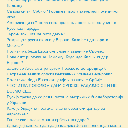
Балкану...
Са ким си ти, Србијо? Гордијев чвор у актуелној политичкој
игри...
Американци већ пола века праве планове како да униште
Русе као народ...
Турски ток: шта ће бити даље?
Замрзнути руски активи у Европи: Како ће одговорити
Москва?...
Политичка беда Европске уније и званичне Србије...
Нова алтернатива за Немачку: Куда иде бивши лидер
Европе?...
Зашто се Атос сматра вртом Пресвете Богородице?...
Сахрањен велики српски књижевник Комнен Бећировић...
Политичка беда Европске уније и званичне Србије...
ЧЕСТИТКА ПОВОДОМ ДАНА СРПСКЕ, РАДУЈМО СЕ И НЕ
БОЈМО СЕ...
Русија тражи да се реши питање америчких биолабораторија
у Украјини...
Како је Украјина постала главни европски центар за
наркотике?...
Где се све налазе мошти србских владара?...
Данас је јасно као дан да је владика Јован недостојан места