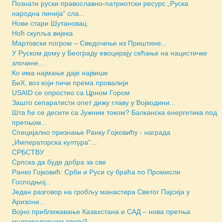
Познати руски православно-патриотски ресурс „Руска
народна линија“ сла...
Нови стари Шутановац
Ноћ скупља вијека
Мартовски погром – Сведочење из Приштине...
У Руском дому у Београду евоцирају сећање на нацистичке
злочине...
Ко има најмање даје највише
БиХ, воз који пичи према провалији
USAID се опростио са Црном Гором
Зашто сепаратисти опет дижу главу у Војводини...
Шта ће се десити са Јужним током? Балканска енергетика под
претњом...
Специјално признање Ранку Гојковићу - награда
„Императорска култура“...
СРБСТВУ
Српска да буде добра за све
Ранко Гојковић: Срби и Руси су браћа по Промисли
Господњој...
Један разговор на гробљу манастира Светог Пајсија у
Аризони...
Војно приближавање Казахстана и САД – нова претња
мултиполарном свету?...