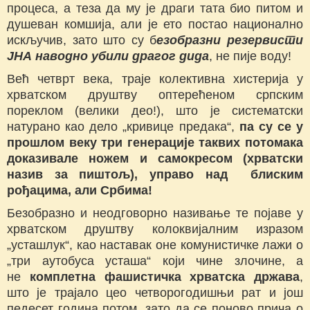
процеса, а теза да му је драги тата био питом и
душеван комшија, али је ето постао национално
искључив, зато што су б
езобразни резервисти
ЈНА наводно убили драгог дида
, не пије воду!
Већ четврт века, траје колективна хистерија у
хрватском друштву оптерећеном српским
пореклом (велики део!), што је систематски
натурано као дело „кривице предака“,
па су се у
прошлом веку три генерације таквих потомака
доказивале ножем и самокресом (хрватски
назив за пиштољ), управо над блиским
рођацима, али Србима!
Безобразно и неодговорно називање те појаве у
хрватском друштву колоквијалним изразом
„усташлук“, као наставак оне комунистичке лажи о
„три аутобуса усташа“ који чине злочине, а
не
комплетна фашистичка хрватска држава
,
што је трајало цео четворогодишњи рат и још
педесет година потом, зато да се поново прича о