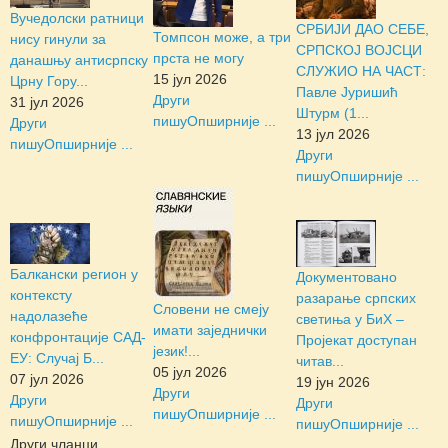
Вучедолски ратници
СРБИЈИ ДАО СЕБЕ,
Томпсон може, а три
нису гинули за
СРПСКОЈ ВОЈСЦИ
прста не могу
данашњу антисрпску
СЛУЖИО НА ЧАСТ:
15 јул 2026
Црну Гору...
Павле Јуришић
Други
31 јул 2026
Штурм (1...
пишу
Опширније ...
Други
13 јул 2026
пишу
Опширније ...
Други
пишу
Опширније ...
Балкански регион у
Документовано
контексту
разарање српских
Словени не смеју
надолазеће
светиња у БиХ –
имати заједнички
конфронтације САД-
Пројекат доступан
језик!...
ЕУ: Случај Б...
читав...
05 јул 2026
07 јул 2026
19 јун 2026
Други
Други
Други
пишу
Опширније ...
пишу
Опширније ...
пишу
Опширније ...
Други чланци...