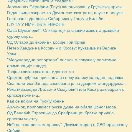
Украјински сукоб: шта је следеће?
Јеромонах Серафим (Роуз) канонизован у Грузијској цркви...
Годишњица завршетка Другог светског рата, поуке и поруке...
Гостовање уредника Саборника у Гацку и Билећи...
ГЛУПА У ИМЕ ЦЕЛЕ ЕВРОПЕ
Сава Шумановић: Сликар који је славио живот, а доживио
сурову смрт...
Од Олтара до екрана - Досије Григорије
Петер Хандке на Косову и о Косову: Кукавице из Велике
Хоче...
"Међународни репортери" писали о покушају политичке
елиминације предсј...
Трајна криза хрватског идентитета
Срамно нуђење признања за нову залиху западне подршке...
Сва политика Запада заснована је на двојним стандардима...
Релативизација Љиљане Смајловић или Како разговарати о
српској политиц...
Кад се војска на Русију крене
Арљонок, приповијест руске душе на обали Црног мора...
Од Бановић Страхиње до Сребренице: Кратка прича о
српском чојству...
Ноћ на запорошком правцу“: Документарац о СВО приказан у
Србији...