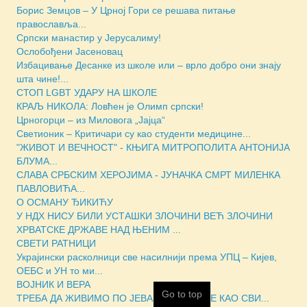
Борис Земцов – У Црној Гори се решава питање
православља...
Српски манастир у Јерусалиму!
Ослобођени Јасеновац
Избацивање Десанке из школе или – врло добро они знају
шта чине!...
СТОП LGBT УДАРУ НА ШКОЛЕ
КРАЉ НИКОЛА: Ловћен је Олимп српски!
Црногорци – из Миловога „Јајца“
Светионик – Критичари су као студенти медицине...
"ЖИВОТ И ВЕЧНОСТ" - КЊИГА МИТРОПОЛИТА АНТОНИЈА
БЛУМА...
СЛАВА СРБСКИМ ХЕРОЈИМА - ЈУНАЧКА СМРТ МИЛЕНКА
ПАВЛОВИЋА...
О ОСМАНУ ЂИКИЋУ
У НДХ НИСУ БИЛИ УСТАШКИ ЗЛОЧИНИ ВЕЋ ЗЛОЧИНИ
ХРВАТСКЕ ДРЖАВЕ НАД ЊЕНИМ ...
СВЕТИ РАТНИЦИ
Украјински расколници све насилнији према УПЦ – Кијев,
ОЕБС и УН то ми...
ВОЈНИК И ВЕРА
Go to top
ТРЕБА ДА ЖИВИМО ПО ЈЕВАНЂЕЉУ, А НЕ КАО СВИ...