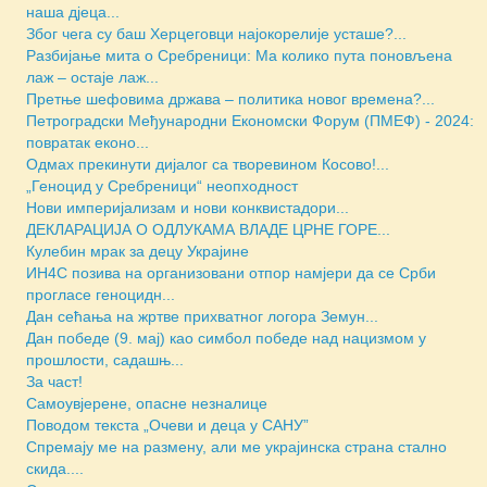
наша дјеца...
Због чега су баш Херцеговци најокорелије усташе?...
Разбијање мита о Сребреници: Ма колико пута поновљена
лаж – остаје лаж...
Претње шефовима држава – политика новог времена?...
Петроградски Међународни Економски Форум (ПМЕФ) - 2024:
повратак еконо...
Одмах прекинути дијалог са творевином Косово!...
„Геноцид у Сребреници“ неопходност
Нови империјализам и нови конквистадори...
ДЕКЛАРАЦИЈА О ОДЛУКАМА ВЛАДЕ ЦРНЕ ГОРЕ...
Кулебин мрак за децу Украјине
ИН4С позива на организовани отпор намјери да се Срби
прогласе геноцидн...
Дан сећања на жртве прихватног логора Земун...
Дан победе (9. мај) као симбол победе над нацизмом у
прошлости, садашњ...
За част!
Самоувјерене, опасне незналице
Поводом текста „Очеви и деца у САНУ”
Спремају ме на размену, али ме украјинска страна стално
скида....