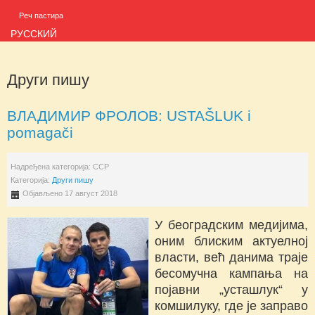
Реч пастира
РУССКИЙ
Други пишу
ВЛАДИМИР ФРОЛОВ: USTAŠLUK i
pomagači
Надређена категорија:
ССР
Категорија:
Други пишу
Објављено 17 август 2018
У београдским медијима,
оним блиским актуелној
власти, већ данима траје
бесомучна кампања на
појавни „усташлук“ у
комшилуку, где је заправо