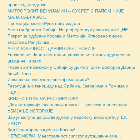
производ неодгова...
МИТРОПОЛИТ ВЕНИЈАМИН – СУСРЕТ С ПАПОМ НИЈЕ
МАЛА САБЛАЗАН...
Промоција књиге Руси нису издали
Апел грађанима Србије: На референдуму заокружите „НЕ“!...
Покрет за одбрану Косова и Метохије: Отворено писмо
властима Републике...
АНТИЧОВЕЧНОСТ ДАРВИНОВЕ ТЕОРИЈЕ
Упозорење! Јапан поставља упозорење о миокардитису на
„вакцине“ и захт...
Главни антиваксери у Србији су доктор Кон и докторка Дарија
Кисић Тепа...
Ишчашења као узор српској омладини?
Резолуција о геноциду над Србима, Јеврејима и Ромима у
НДХ...
КРИЗНИ ШТАБ НА РЕСПИРАТОРУ
„Деконструкције јасеновачког мита“ – разлози и последице...
УБИЈАЊЕ ИСТОРИЈЕ
Зар је могуће да још верујемо у европску демократију, ЕУ,
НАТО?...
Кад Црногорац загусла о Косову!
НЕЋЕ МОЋИ, Маестралност српског аутошовинизма...