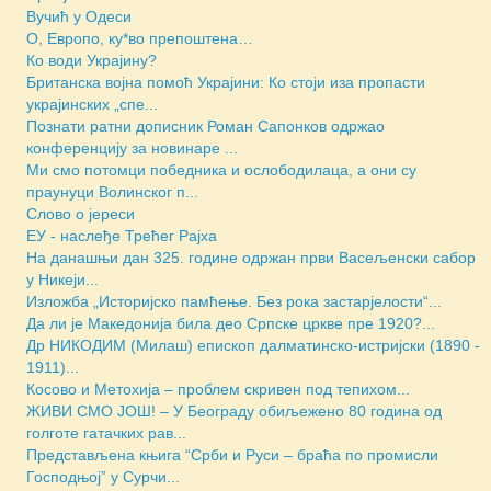
Вучић у Одеси
О, Европо, ку*во препоштена…
Ко води Украјину?
Британска војна помоћ Украјини: Ко стоји иза пропасти
украјинских „спе...
Познати ратни дописник Роман Сапонков одржао
конференцију за новинаре ...
Ми смо потомци победника и ослободилаца, а они су
праунуци Волинског п...
Слово о јереси
ЕУ - наслеђе Трећег Рајха
На данашњи дан 325. године одржан први Васељенски сабор
у Никеји...
Изложба „Историјско памћење. Без рока застарјелости“...
Да ли је Македонија била део Српске цркве пре 1920?...
Др НИКОДИМ (Милаш) епископ далматинско-истријски (1890 -
1911)...
Косово и Метохија – проблем скривен под тепихом...
ЖИВИ СМО ЈОШ! – У Београду обиљежено 80 година од
голготе гатачких рав...
Представљена књига “Срби и Руси – браћа по промисли
Господњој” у Сурчи...