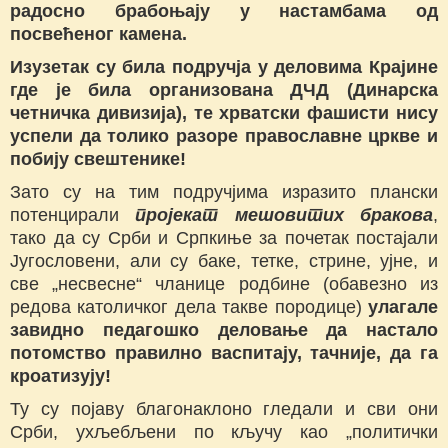
радосно брабоњају у настамбама од
посвећеног камена.
Изузетак су била подручја у деловима Крајине
где је била организована ДЧД (Динарска
четничка дивизија), те хрватски фашисти нису
успели да толико разоре православне цркве и
побију свештенике!
Зато су на тим подручјима изразито плански
потенцирали
пројекат мешовитих бракова
,
тако да су Срби и Српкиње за почетак постајали
Југословени, али су баке, тетке, стрине, ујне, и
све „несвесне“ чланице родбине (обавезно из
редова католичког дела такве породице)
улагале
завидно педагошко деловање да настало
потомство правилно васпитају, тачније, да га
кроатизују!
Ту су појаву благонаклоно гледали и сви они
Срби, ухљебљени по кључу као „политички