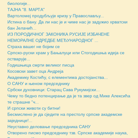
биологије...
ТАЈНА "8. МАРТА"
Вартоломеј продубљује кризу у Православљу...
Истина о бану. Да ли нас је и чиме нас је задужио хрватски
бан Јелачић...
ИЗ ПОРОДИЧНОГ ЗАКОНИКА РУСИЈЕ ИЗБАЧЕНЕ
НЕМОРАЛНЕ ОДРЕДБЕ МЕЂУНАРОДНОГ ...
Страха вашег не бојим се
Српско-руски храм у Бањалуци или Стогодишња идеја се
остварује...
Годишњица смрти великог писца
Косовски завет оца Андреја
Академику Костићу, с елементима достојанства...
О САНУ и њеном председнику
Србски духовници: Старац Сава Рукумијски...
Чему то бедно потенцирање да је та звер од Мике Алексића
те страшне “ч...
И српски животи су битни!
Бесмислено је да сједите на престолу српске академске
заједнице!...
Неуставно деловање председника САНУ
Отворено писмо председнику тзв. Српске академије наука,