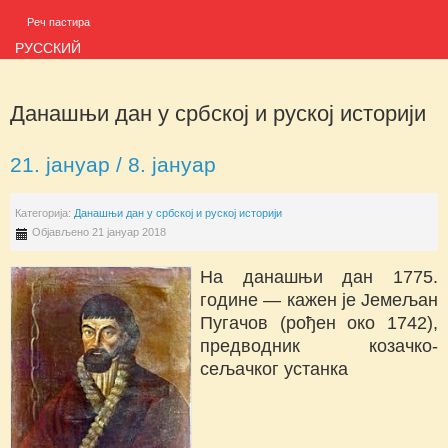
Реч пастира
РУССКИЙ
Данашњи дан у србској и руској историји
21. јануар / 8. јануар
Категорија:
Данашњи дан у србској и руској историји
Објављено 21 јануар 2018
На данашњи дан 1775.
године — кажен је Јемељан
Пугачов (рођен око 1742),
предводник козачко-
сељачког устанка