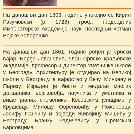
На данашњи дан 1803. године упокојио се Кирил
Разумовски (р. 1728), гроф, председник
Императорске Академије наук, последњи хетман
Војске Запорошке.
На данашњи дан 1861. године рођен је србски
вајар Ђорђе Јовановић, члан Српске краљевске
академије, професор и директор Уметничке школе
у Београду. Архитектуру је студирао на Великој
школи у Београду, а вајарство у Бечу, Минхену и
Паризу. Израдио је бисте и медаље многих
државника, војсковођа, научника и уметника и
више јавних споменика: Косовским јунацима у
Крушевцу, Милошу Обреновићу у Пожаревцу,
Јосифу Панчићу и војводи Живојину Мишићу у
Београду, Бранку Радичевићу у Сремским
Карловцима.