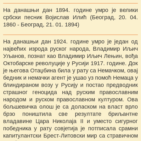
На данашњи дан 1894. године умро је велики
србски песник Војислав Илић (Београд, 20. 04.
1860 - Београд, 21. 01. 1894)
На данашњи дан 1924. године умро је један од
највећих изрода руског народа, Владимир Иљич
Уљанов, познат као Владимир Иљич Лењин, вођа
Октобарске револуције у Русији 1917. године. Док
је његова Отаџбина била у рату са Немачком, овај
бедник и немачки агент је ушао уз помоћ Немаца у
блиндираном возу у Русију и постао предводник
страшног геноцида над руским православним
народом и руском православном културом. Ова
бољшевичка олош је са доласком на власт врло
брзо пoништила све резултате бриљантне
владавине Цара Николаја II и уместо сигурног
победника у рату совјетија је потписала срамни
капитулантски Брест-Литовски мир са стравичном