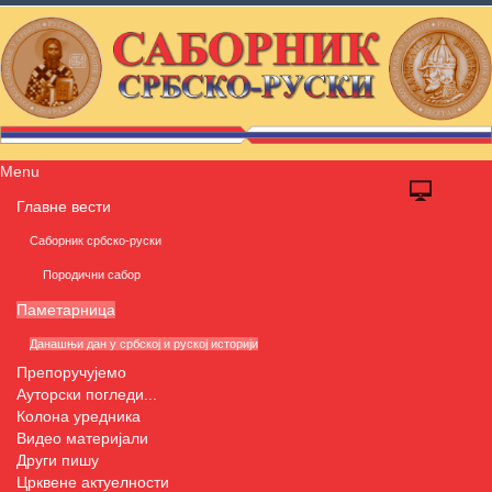
Menu
Главне вести
Саборник србско-руски
Породични сабор
Паметарница
Данашњи дан у србској и руској историји
Препоручујемо
Ауторски погледи...
Колона уредника
Видео материјали
Други пишу
Црквене актуелности