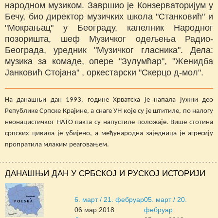
народном музиком. Завршио је Конзерваторијум у
Бечу, био директор музичких школа "Станковић" и
"Мокрањац" у Београду, капелник Народног
позоришта, шеф Музичког одељења Радио-
Београда, уредник "Музичког гласника". Дела:
музика за комаде, опере "Зулумћар", "Женидба
Јанковић Стојана" , оркестарски "Скерцо д-мол".
На данашњи дан 1993. године Хрватска је напала јужни део
Републике Српске Крајине, а снаге УН које су је штитиле, по налогу
неонацистичког НАТО пакта су напустиле положаје. Више стотина
српских цивила је убијено, а међународна заједница је агресију
пропратила млаким реаговањем.
ДАНАШЊИ ДАН У СРБСКОЈ И РУСКОЈ ИСТОРИЈИ
6. март / 21. фебруар
05. март / 20.
06 мар 2018
фебруар