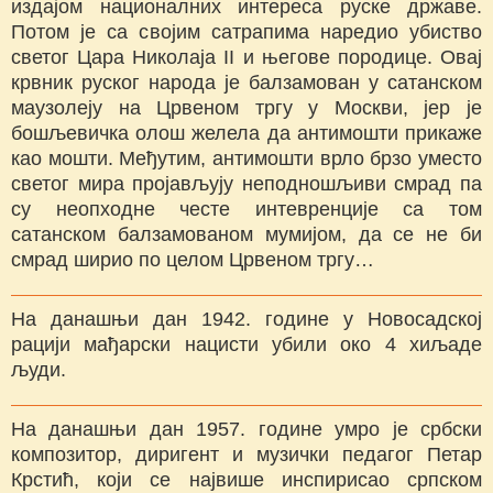
издајом националних интереса руске државе.
Потом је са својим сатрапима наредио убиство
светог Цара Николаја II и његове породице. Овај
крвник руског народа је балзамован у сатанском
маузолеју на Црвеном тргу у Москви, јер је
бошљевичка олош желела да антимошти прикаже
као мошти. Међутим, антимошти врло брзо уместо
светог мира пројављују неподношљиви смрад па
су неопходне честе интевренције са том
сатанском балзамованом мумијом, да се не би
смрад ширио по целом Црвеном тргу…
На данашњи дан 1942. године у Новосадској
рацији мађарски нацисти убили око 4 хиљаде
људи.
На данашњи дан 1957. године умро је србски
композитор, диригент и музички педагог Петар
Крстић, који се највише инспирисао српском