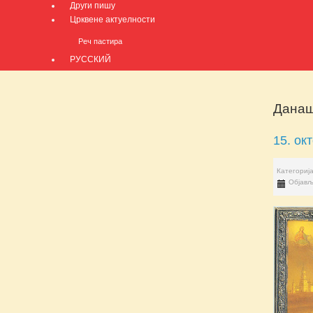
Други пишу
Црквене актуелности
Реч пастира
РУССКИЙ
Данаш
15. ок
Категориј
Објављ