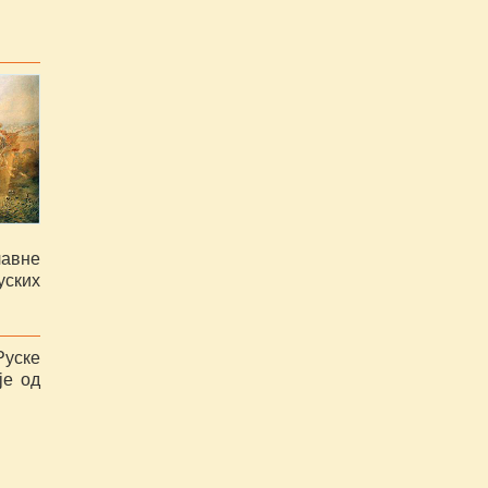
авне
уских
уске
је од