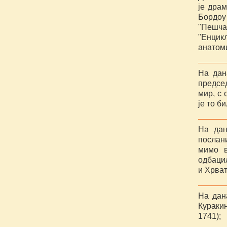
је драм
Бордоу 
"Пешчан
"Енцик
анатоми
На дан
председ
мир, с 
је то б
На дан
послан
мимо в
одбаци
и Хрват
На дан
Кураки
1741);