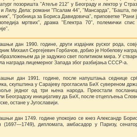
атург позоришта "Атеље 212" у Београду и лектор у Страз
и Лилу. Дела: романи "Псалам 44", "Мансарда", "Башта, пе
ик", "Гробница за Бориса Давидовича", приповетке "Рани ј
лопедија мртвих", драма "Електра 70", полемички спис
је".
ашњи дан 1990. године, други издајник руског рода, совј
ник Михаил Сергејевич Горбачов, добио је Нобелову награ
образложењем да је задужио свет политиком мира. У ствар
ила награда лицемерног Запада због разбијања СССР-а.
ашњи дан 1991. године, после напуштања седнице ср
ика, скупштина у Сарајеву прогласила БиХ сувереном држ
оље једног од три њена народа. Преостали посланиц
ли Београдску иницијативу да БиХ, после отцепљења Слов
ске, остане у Југославији.
ашњи дан 1749. године упокојио се кнез Александр Бори
н (1697—1749), дипломата, амбасадор у Паризу, сенато