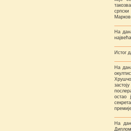
такозв
српски
Марков
На дан
највећ
Истог д
На дан
окултис
Хрушчо
застој
послер
остао 
секрет
премије
На дан
Диплом