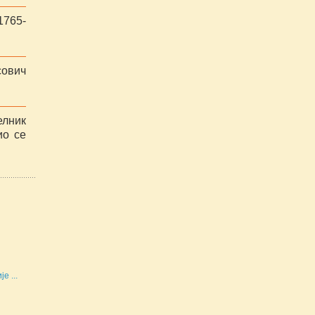
1765-
ович
елник
ио се
е ...