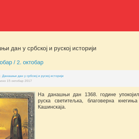
њи дан у србској и руској историји
тобар / 2. октобар
а:
Данашњи дан у србској и руској историји
ено 15 октобар 2017
На данашњи дан 1368. године упокоји
руска светитељка, благоверна кнегињ
Кашинскаја.