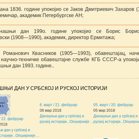
ана 1836. године упокојио се Јаков Дмитриевич Захаров (
хемичар, академик Петербургске АН;
нашњи дан 199о. године упокојио се Борис Борис
вски (1908—1990), академик, директор Ермитажа;
 Романович Квасников (1905—1993), обавештајац, нач
 научно-техничке обавештајне службе КГБ СССР-а упокој
шњи дан 1993. године..
ШЊИ ДАН У СРБСКОЈ И РУСКОЈ ИСТОРИЈИ
6. март / 21. фебруар
05. март / 20. фебруар
06 мар 2018
05 мар 2018
Данашњи дан у србској и
Данашњи дан у србској и
 / 22. фебруар
руској историји...
Опширније ...
руској историји...
Опширниј
2018
 дан у србској и
сторији...
Опширније ...