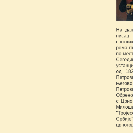
На дан
писац 
српски
романти
по мест
Сегеди
устанц
од 182
Петров
његово
Петров
Обренов
с Црно
Милош
"Троје
Србије
црногор