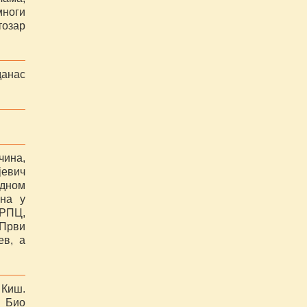
многи
тозар
.
данас
чина,
јевич
едном
ина у
 РПЦ,
 Први
ев, а
 Киш.
. Био