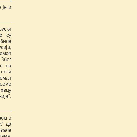
 је и
руски
е су
 биле
сији,
емоћ
 Због
ан на
 неки
роман
поеме
овцу
ија",
зом о
а" да
авале
лама,