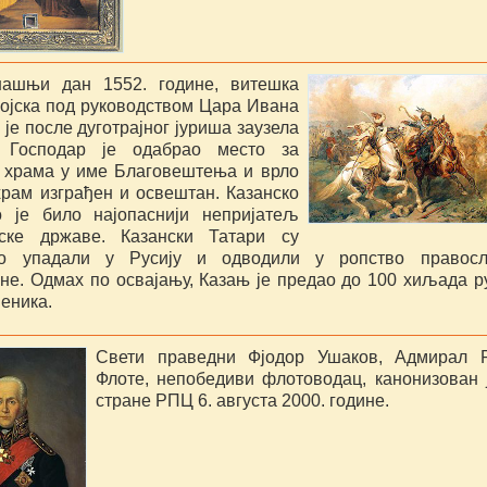
ашњи дан 1552. године, витешка
војска под руководством Цара Ивана
 је после дуготрајног јуриша заузела
. Господар је одабрао место за
 храма у име Благовештења и врло
храм изграђен и освештан. Казанско
о је било најопаснији непријатељ
ске државе. Казански Татари су
но упадали у Русију и одводили у ропство правосл
не. Одмах по освајању, Казањ је предао до 100 хиљада р
еника.
Свети праведни Фјодор Ушаков, Адмирал Р
Флоте, непобедиви флотоводац, канонизован 
стране РПЦ 6. августа 2000. године.