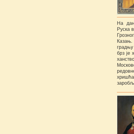
На дан
Руска 
Грозног
Казањ
градњу
брз је 
ханств
Москов
редов
хришћа
заробљ