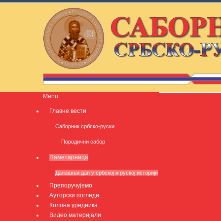
Menu
Главне вести
Саборник србско-руски
Породични сабор
Паметарница
Данашњи дан у србској и руској историји
Препоручујемо
Ауторски погледи...
Колона уредника
Видео материјали