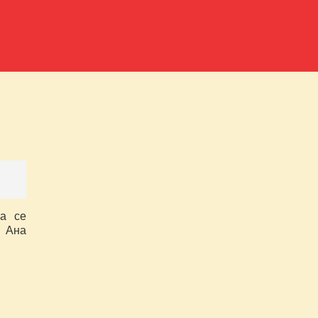
ла се
а Ана