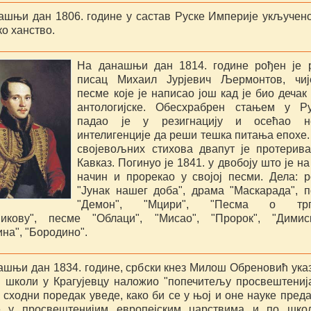
ашњи дан 1806. године у састав Руске Империје укључено
о ханство.
На данашњи дан 1814. године рођен је 
писац Михаил Јурјевич Љермонтов, чиј
песме које је написао још кад је био дечак
антологијске. Обесхрабрен стањем у Ру
падао је у резигнацију и осећао н
интелигенције да реши тешка питања епохе.
својевољних стихова двапут је протерив
Кавказ. Погинуо је 1841. у двобоју што је на
начин и прорекао у својој песми. Дела: 
"Јунак нашег доба", драма "Маскарада", 
"Демон", "Мцири", "Песма о трг
икову", песме "Облаци", "Мисао", "Пророк", "Димиск
на", "Бородино".
ашњи дан 1834. године, србски кнез Милош Обреновић ука
ј школи у Крагујевцу наложио "попечитељу просвештениј
 сходни поредак уведе, како би се у њој и оне науке пред
е у просвештенијим европејским царствима и по шко