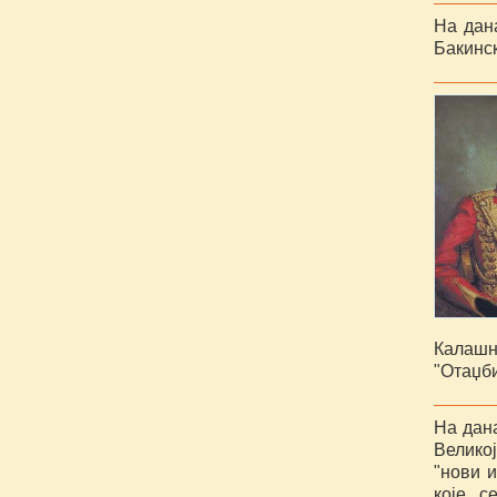
На дан
Бакинск
Калашн
"Отаџби
На дан
Велико
"нови и
које с