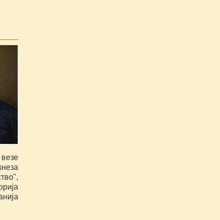
 везе
кнеза
во",
орија
анија