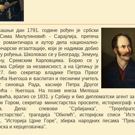
ашњи дан 1791. године рођен је србски
Сима Милутиновић - Сарајлија, претеча
х романтичара и аутор дела национално-
чарске егзалтације, који је надимак добио
у рођења. Школовао се у Београду, Земуну,
ну, Сремским Карловцима. Борио се у
има Србије за независност, а на Цетињу је
7. био секретар владике Петра Првог
ића Његоша и васпитач и песнички учитељ
г синовца Рада, касније Петра Другог
ића - Његоша. На позив кнеза Милоша
ића, вратио се 1831. у Србију и био дипломатски агент за
м Гором, секретар министарства просвете, историограф 
а. Дела: спевови "Србијанка", "Тројебратст
сестарство", трагедија "Обилић", историјски списи "Ист
", "Историја Црне Горе", збирка народних песама "Пјев
ска и херцеговачка".