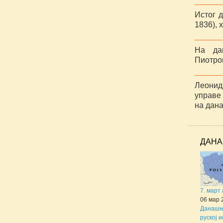
Истог д
1836), 
На да
Пиотро
Леонид
управе
на дана
ДАНА
7. март
06 мар 
Данашњи
руској и