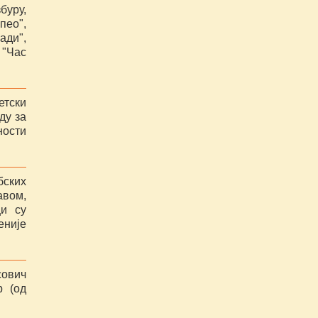
буру,
пео",
ади",
 "Час
етски
ду за
ности
бских
авом,
и су
еније
сович
р (од