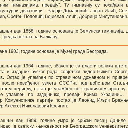
аним гимназијама, предају". Ту гимназију су похађали 
 културни делатници - Радоје Домановић, Јован Илић, Све
ић, Сретен Поповић, Војислав Илић, Добрица Милутиновић
ашњи дан 1858. године основана је Земунска гимназија, 
а средња школа на Балкану.
ана 1903. године основан је Музеј града Београда.
ашњи дан 1964. године, збачен је са власти велики штето
та и издајник руског рода, совјетски лидер Никита Серге
в. Остао је упамћен по стравичном државном и привр
у после невиђеног узлета СССР-а под вођством Стаљ
атном периоду, остао је упамћен по стравичном прогону
је упамћен по издајничкој предаји Крима Украјини…
ар Комунистичке партије постао је Леонид Иљич Брежњ
р Алексеј Николајевич Косигин.
ашњи дан 1989. године умро је србски писац Данило
ирао је светску књижевност на Београдском универзитету