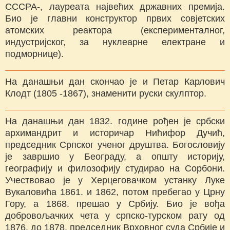
СССРА-, лауреата највећих државних премија.
Био је главни конструктор првих совјетских
атомских реактора (експерименталног,
индустријског, за нуклеарне електране и
подморнице).
На данашњи дан скончао је и Петар Карлович
Клодт (1805 -1867), знаменити руски скулптор.
На данашњи дан 1832. године рођен је србски
архимандрит и историчар Нићифор Дучић,
председник Српског ученог друштва. Богословију
је завршио у Београду, а општу историју,
географију и филозофију студирао на Сорбони.
Учествовао је у Херцеговачком устанку Луке
Вукаловића 1861. и 1862, потом пребегао у Црну
Гору, а 1868. прешао у Србију. Био је вођа
добровољачких чета у српско-турском рату од
1876. до 1878, председник Врховног суда Србије и