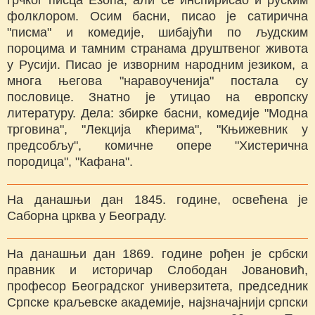
фолклором. Осим басни, писао је сатирична
"писма" и комедије, шибајући по људским
пороцима и тамним странама друштвеног живота
у Русији. Писао је изворним народним језиком, а
многа његова "наравоученија" постала су
пословице. Знатно је утицао на европску
литературу. Дела: збирке басни, комедије "Модна
трговина", "Лекција кћерима", "Књижевник у
предсобљу", комичне опере "Хистерична
породица", "Кафана".
На данашњи дан 1845. године, освећена је
Саборна црква у Београду.
На данашњи дан 1869. године рођен је србски
правник и историчар Слободан Јовановић,
професор Београдског универзитета, председник
Српске краљевске академије, најзначајнији српски