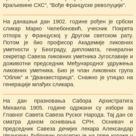
Краљевине СХС", "Вође Француске револуције".
На данашњи дан 1902. године рођен је србски
сликар Марко Челебоновић, учесник Покрета
отпора у Француској у Другом светском рату.
Потом је био професор Академије ликовних
уметности у Београду, дипломата, генерални
секретар Савеза ликовних уметника Југославије и
доживотни председник Међународног удружења
ликовних уметника. Био је члан ликовних група
"Облик" и "Дванаесторица". Снажно је утицао на
генерације млађих сликара.
На дан празновања Сабора Архистратига
Михаила 1905. године одржани су избори за
Главног Савета Савеза Руског Народа. Тај дан се
сматра даном оснивања СРН. Оснивач и
председник Савеза дечијих лекара Александар
Иванович Дубровин подсетио је на прве кораке у