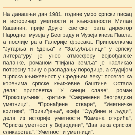
На данашњи дан 1981. године умро српски писац
и историчар уметности и књижевности Милан
Кашанин, прије Другог светског рата директор
Народног музеја у Београду и Музеја кнеза Павла,
а послије рата Галерије фресака. Приповеткама
"Јутарња и бдења" и "Заљубљеници" у српску
литературу је унео атмосферу војвођанске
паланке, романом "Пијана земља" је насликао
потресну причу о распадању породице, а студијом
"Српска књижевност у Средњем веку" посегао ка
коренима српске књижевне баштине. Остала
дела: приповетка "У сенци славе", роман
"Трокошуљник", критике "Савремени београдски
уметници", "Пронађене ствари", "Уметничке
критике", "Привиђења", есеји "Судбине и људи",
дела из историје уметности "Камена открића",
"Српска уметност у Војводини", "Два века српског
сликарства", "Уметност и уметници".