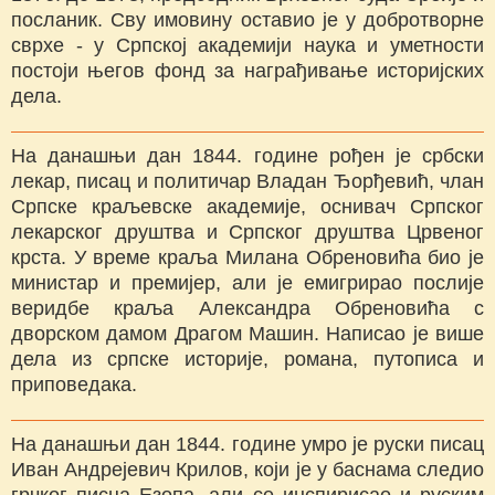
посланик. Сву имовину оставио је у добротворне
сврхе - у Српској академији наука и уметности
постоји његов фонд за награђивање историјских
дела.
На данашњи дан 1844. године рођен је србски
лекар, писац и политичар Владан Ђорђевић, члан
Српске краљевске академије, оснивач Српског
лекарског друштва и Српског друштва Црвеног
крста. У време краља Милана Обреновића био је
министар и премијер, али је емигрирао послије
веридбе краља Александра Обреновића с
дворском дамом Драгом Машин. Написао је више
дела из српске историје, романа, путописа и
приповедака.
На данашњи дан 1844. године умро је руски писац
Иван Андрејевич Крилов, који је у баснама следио
грчког писца Езопа, али се инспирисао и руским