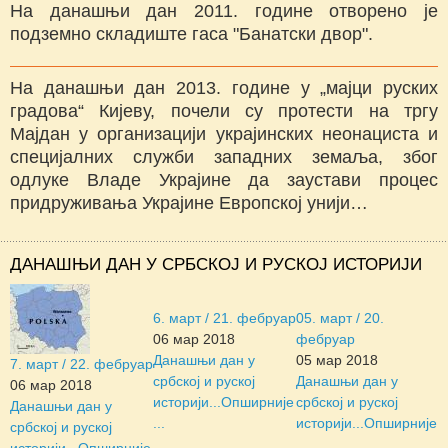
На данашњи дан 2011. године отворено је
подземно складиште гаса "Банатски двор".
На данашњи дан 2013. године у „мајци руских
градова“ Кијеву, почели су протести на тргу
Мајдан у организацији украјинских неонациста и
специјалних служби западних земаља, због
одлуке Владе Украјине да заустави процес
придруживања Украјине Европској унији…
ДАНАШЊИ ДАН У СРБСКОЈ И РУСКОЈ ИСТОРИЈИ
6. март / 21. фебруар
05. март / 20.
06 мар 2018
фебруар
Данашњи дан у
05 мар 2018
7. март / 22. фебруар
србској и руској
Данашњи дан у
06 мар 2018
историји...
Опширније
србској и руској
Данашњи дан у
...
историји...
Опширније
србској и руској
...
историји...
Опширније