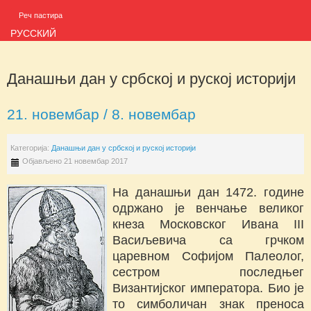
Реч пастира
РУССКИЙ
Данашњи дан у србској и руској историји
21. новембар / 8. новембар
Категорија:
Данашњи дан у србској и руској историји
Објављено 21 новембар 2017
На данашњи дан 1472. године
одржано је венчање великог
кнеза Московског Ивана III
Васиљевича са грчком
царевном Софијом Палеолог,
сестром последњег
Византијског императора. Био је
то симболичан знак преноса