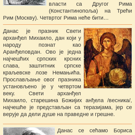
власти са Другог Рима
(Константинопоља) на Трећи
Рим (Москву). Четвртог Рима неће бити…
Данас је празник Свети
арханђел Михаило, дан који у
народу познат као
Аранђеловдан. Ово је једна
најчешћих српских крсних
слава, заштитник српске
краљевске лозе Немањића.
Прослављање овог празника
установљено је у четвртом
веку. Свети арханђел
Михаило, старешина Божијих анђела /весника/,
најчешће је представљан са теразијама, јер се
верује да дели душе на праведне и грешне.
Данас се сећамо Бориса