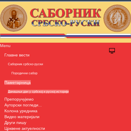
Menu
Главне вести
Саборник србско-руски
Породични сабор
Паметарница
Данашњи дан у србској и руској историји
Препоручујемо
Ауторски погледи...
Колона уредника
Видео материјали
Други пишу
Црквене актуелности