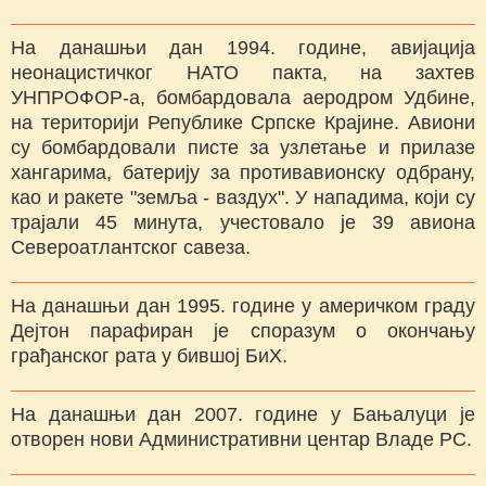
На данашњи дан 1994. године, авијација
неонацистичког НАТО пакта, на захтев
УНПРОФОР-а, бомбардовала аеродром Удбине,
на територији Републике Српске Крајине. Авиони
су бомбардовали писте за узлетање и прилазе
хангарима, батерију за противавионску одбрану,
као и ракете "земља - ваздух". У нападима, који су
трајали 45 минута, учестовало је 39 авиона
Североатлантског савеза.
На данашњи дан 1995. године у америчком граду
Дејтон парафиран је споразум о окончању
грађанског рата у бившој БиХ.
На данашњи дан 2007. године у Бањалуци је
отворен нови Административни центар Владе РС.