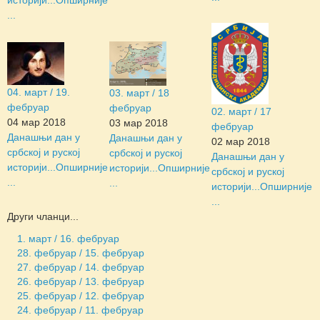
...
04. март / 19.
03. март / 18
фебруар
фебруар
02. март / 17
04 мар 2018
03 мар 2018
фебруар
Данашњи дан у
Данашњи дан у
02 мар 2018
србској и руској
србској и руској
Данашњи дан у
историји...
Опширније
историји...
Опширније
србској и руској
...
...
историји...
Опширније
...
Други чланци...
1. март / 16. фебруар
28. фебруар / 15. фебруар
27. фебруар / 14. фебруар
26. фебруар / 13. фебруар
25. фебруар / 12. фебруар
24. фебруар / 11. фебруар