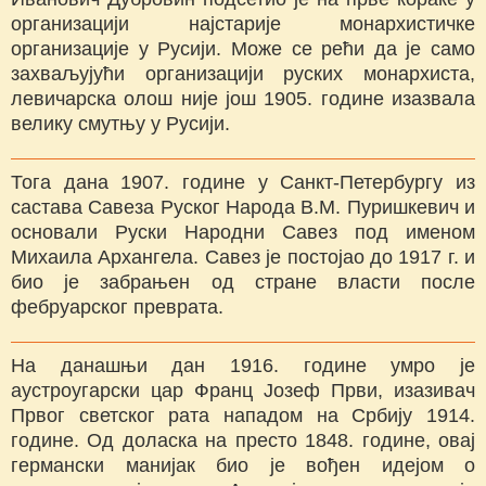
организацији најстарије монархистичке
организације у Русији. Може се рећи да је само
захваљујући организацији руских монархиста,
левичарска олош није још 1905. године изазвала
велику смутњу у Русији.
Тога дана 1907. године у Санкт-Петербургу из
састава Савеза Руског Народа В.М. Пуришкевич и
основали Руски Народни Савез под именом
Михаила Архангела. Савез је постојао до 1917 г. и
био је забрањен од стране власти после
фебруарског преврата.
На данашњи дан 1916. године умро је
аустроугарски цар Франц Јозеф Први, изазивач
Првог светског рата нападом на Србију 1914.
године. Од доласка на престо 1848. године, овај
германски манијак био је вођен идејом о