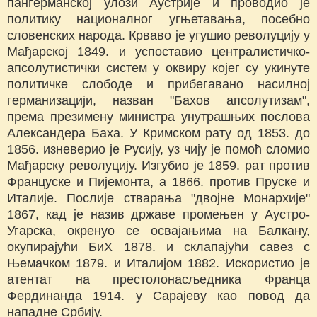
пангерманској улози Аустрије и проводио је
политику националног угњетавања, посебно
словенских народа. Крваво је угушио револуцију у
Мађарској 1849. и успоставио централистичко-
апсолутистички систем у оквиру којег су укинуте
политичке слободе и прибегавано насилној
германизацији, назван "Бахов апсолутизам",
према презимену министра унутрашњих послова
Александера Баха. У Кримском рату од 1853. до
1856. изневерио је Русију, уз чију је помоћ сломио
Мађарску револуцију. Изгубио је 1859. рат против
Француске и Пијемонта, а 1866. против Пруске и
Италије. Послије стварања "двојне Монархије"
1867, кад је назив државе промењен у Аустро-
Угарска, окренуо се освајањима на Балкану,
окупирајући БиХ 1878. и склапајући савез с
Њемачком 1879. и Италијом 1882. Искористио је
атентат на престолонасљедника Франца
Фердинанда 1914. у Сарајеву као повод да
нападне Србију.