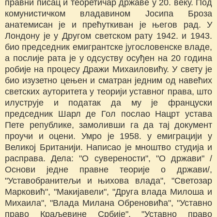
правни писац и теоретичар државе у 20. веку. Под
комунистичком владавином Јосипа Броза
анатемисан је и прећуткиван је његов рад. У
Лондону је у Другом светском рату 1942. и 1943.
био председник емигрантске југословенске владе,
а послије рата је у одсуству осуђен на 20 година
робије на процесу Дражи Михаиловићу. У свету је
био изузетно цењен и сматран једним од навећих
светских ауторитета у теорији уставног права, што
илуструје и податак да му је француски
председник Шарл де Гол послао Нацрт устава
Пете републике, замоливши га да тај документ
проучи и оцени. Умро је 1958. у емиграцији у
Великој Британији. Написао је мноштво студија и
расправа. Дела: "О суверености", "О држави" /
Основи једне правне теорије о држави/,
"Уставобранитељи и њихова влада", "Светозар
Марковић", "Макијавели", "Друга влада Милоша и
Михаила", "Влада Милана Обреновића", "Уставно
право Краљевине Србије", "Уставно право