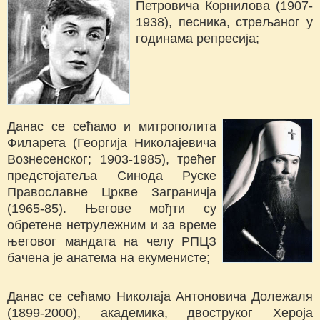
Петровича Корнилова (1907-
1938), песника, стрељаног у
годинама репресија;
Данас се сећамо и митрополита
Филарета (Георгија Николајевича
Вознесенског; 1903-1985), трећег
предстојатеља Синода Руске
Православне Цркве Заграничја
(1965-85). Његове мођти су
обретене нетрулежним и за време
његовог мандата на челу РПЦЗ
бачена је анатема на екуменисте;
Данас се сећамо Николаја Антоновича Долежаля
(1899-2000), академика, двоструког Хероја