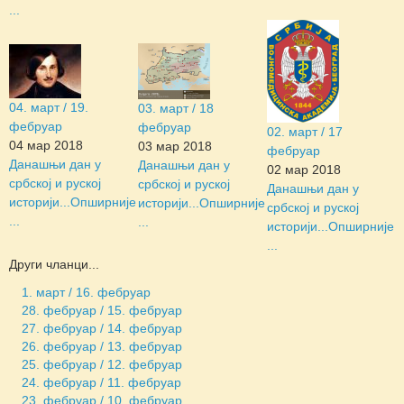
...
04. март / 19.
03. март / 18
фебруар
фебруар
02. март / 17
04 мар 2018
03 мар 2018
фебруар
Данашњи дан у
Данашњи дан у
02 мар 2018
србској и руској
србској и руској
Данашњи дан у
историји...
Опширније
историји...
Опширније
србској и руској
...
...
историји...
Опширније
...
Други чланци...
1. март / 16. фебруар
28. фебруар / 15. фебруар
27. фебруар / 14. фебруар
26. фебруар / 13. фебруар
25. фебруар / 12. фебруар
24. фебруар / 11. фебруар
23. фебруар / 10. фебруар