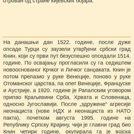
отрован од стране кијевских бојара.
На данашњи дан 1522. године, после дуже
опсаде Турци су заузели утврђени србски град
Книн, који су први пут безуспешно опседали 1514.
године. По освајању прогласили су га седиштем
новооснованог Крчког и Личког санџаката. Книн је
потом прелазио у руке Венеције, поново у руке
Отоманског царства, па опет Венеције, Француске
и Аустрије, а 1920. године је Рапалским уговором
припао Краљевини Срба, Хрвата и Словенаца,
односно Југославији. После „здружене“ агресије
неонациста (нове НДХ и неонациста из НАТО
пакта), почетком августа 1995. године на
Републику Српску Крајину, чији је главни град био
Книн четири године, окупирала га је војска