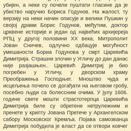
убијен, а неки су почели пуштати гласине да је
убиство наручио Бориса Годунов. На жалост, ту
верзију на неки начин описује и велики Пушкин у
својој драми Борис Годунов, међутим, доктор
црквене историје и један од највећих архијереја
РПЦ у другој половини ХХ века, Митрополит
Јован Сничев, одлучно одбацује могућност
умешаности Бориа Годунова у смрт Царевића
Димитрија. Страшни злочин у Угличу до дан данас
није разјашњен.. Царевић Димитриј је био
погребен у Угличу, у дворском храму
Преображења Господњег. Мноштво чуда и
исцељења почело се догађати на његовом гробу,
посебно људи са болессним очима. У јулу 1606.
године свете мошти страстотерпца Царевића
Димитрија биле су обретене нетрулежним и
пренете у крипту Јована Претече у Архангелском
сабору Московског Кремља. Појава самозванца
Димитрија побудила је власт да се отвори ковчег