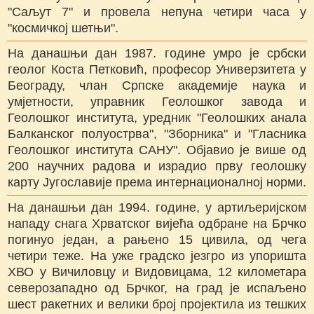
"Саљут 7" и провела непуна четири часа у
"космичкој шетњи".
На данашњи дан 1987. године умро је србски
геолог Коста Петковић, професор Универзитета у
Београду, члан Српске академије наука и
умјетности, управник Геолошког завода и
Геолошког института, уредник "Геолошких анала
Балканског полуострва", "Зборника" и "Гласника
Геолошког института САНУ". Објавио је више од
200 научних радова и израдио прву геолошку
карту Југославије према интернационалној норми.
На данашњи дан 1994. године, у артиљеријском
нападу снага Хрватског вијећа одбране на Брчко
погинуо један, а рањено 15 цивила, од чега
четири теже. На уже градско језгро из упоришта
ХВО у Вичиловцу и Видовицама, 12 километара
северозападно од Брчког, на град је испаљено
шест ракетних и велики број пројектила из тешких