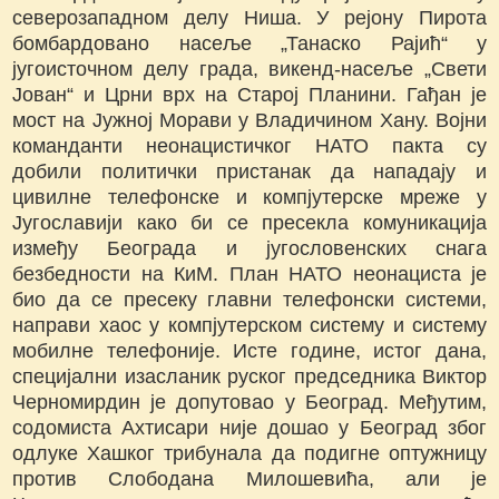
северозападном делу Ниша. У рејону Пирота
бомбардовано насеље „Танаско Рајић“ у
југоисточном делу града, викенд-насеље „Свети
Јован“ и Црни врх на Старој Планини. Гађан је
мост на Јужној Морави у Владичином Хану. Војни
команданти неонацистичког НАТО пакта су
добили политички пристанак да нападају и
цивилне телефонске и компјутерске мреже у
Југославији како би се пресекла комуникација
између Београда и југословенских снага
безбедности на КиМ. План НАТО неонациста је
био да се пресеку главни телефонски системи,
направи хаос у компјутерском систему и систему
мобилне телефоније. Исте године, истог дана,
специјални изасланик руског председника Виктор
Черномирдин је допутовао у Београд. Међутим,
содомиста Ахтисари није дошао у Београд због
одлуке Хашког трибунала да подигне оптужницу
против Слободана Милошевића, али је