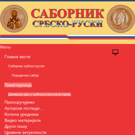
Menu
Главне вести
Саборник србско-руски
Породични сабор
Паметарница
Данашњи дан у србској и руској историји
Препоручујемо
Ауторски погледи...
Колона уредника
Видео материјали
Други пишу
Црквене актуелности