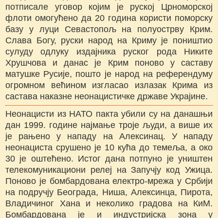
потписале уговор којим је руској Црноморској
флоти омогућено да 20 година користи поморску
базу у луци Севастопољ на полуострву Крим.
Слава Богу, руски народ на Криму је поништио
сулуду одлуку издајника руског рода Никите
Хрушчова и данас је Крим поново у саставу
матушке Русије, пошто је народ на референдуму
огромном већином изгласао излазак Крима из
састава наказне неонацистичке државе Украјине.
Неонацисти из НАТО пакта убили су на данашњи
дан 1999. године најмање троје људи, а више их
је рањено у нападу на Алексинац. У нападу
неонациста срушено је 10 кућа до темеља, а око
30 је оштећено. Истог дана потпуно је уништен
телекомуникациони релеј на Запучју код Ужица.
Поново је бомбардована електро-мрежа у Србији
на подручју Београда, Ниша, Алексинца, Пирота,
Владичиног Хана и неколико градова на КиМ.
Бомбардована је и индустријска зона у