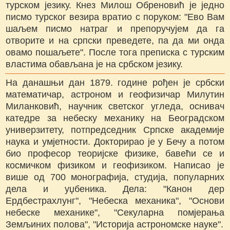
турском језику. Кнез Милош Обреновић је једно
писмо турског везира вратио с поруком: "Ево Вам
шаљем писмо натраг и препоручујем да га
отворите и на српски преведете, па да ми онда
овамо пошаљете". После тога преписка с турским
властима обављана је на србском језику.
На данашњи дан 1879. године рођен је србски
математичар, астроном и геофизичар Милутин
Миланковић, научник светског угледа, оснивач
катедре за небеску механику на Београдском
универзитету, потпредседник Српске академије
наука и умјетности. Докторирао је у Бечу а потом
био професор теоријске физике, бавећи се и
космичком физиком и геофизиком. Написао је
више од 700 монографија, студија, популарних
дела и уџбеника. Дела: "Канон дер
Ердбестрахлунг", "Небеска механика", "Основи
небеске механике", "Секуларна помјерања
Земљиних полова", "Историја астрономске науке".