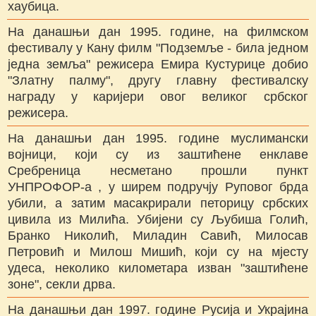
хаубица.
На данашњи дан 1995. године, на филмском
фестивалу у Кану филм "Подземље - била једном
једна земља" режисера Емира Кустурице добио
"Златну палму", другу главну фестивалску
награду у каријери овог великог србског
режисера.
На данашњи дан 1995. године муслимански
војници, који су из заштићене енклаве
Сребреница несметано прошли пункт
УНПРОФОР-а , у ширем подручју Руповог брда
убили, а затим масакрирали петорицу србских
цивила из Милића. Убијени су Љубиша Голић,
Бранко Николић, Миладин Савић, Милосав
Петровић и Милош Мишић, који су на мјесту
удеса, неколико километара изван "заштићене
зоне", секли дрва.
На данашњи дан 1997. године Русија и Украјина