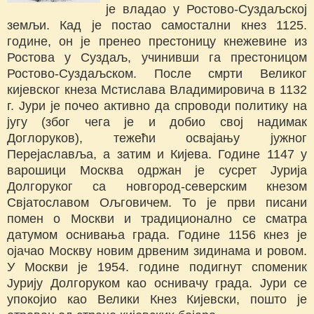
је владао у Ростово-Суздаљској
земљи. Кад је постао самостални кнез 1125.
године, он је пренео престоницу кнежевине из
Ростова у Суздаљ, учинивши га престоницом
Ростово-Суздаљском. После смрти Великог
кијевског кнеза Мстислава Владимировича в 1132
г. Јури је почео активно да спроводи политику на
југу (због чега је и добио свој надимак
Доглоруков), тежећи освајању јужног
Перејаславља, а затим и Кијева. Године 1147 у
варошици Москва одржан је сусрет Јурија
Долгоруког са новгород-северским кнезом
Свјатославом Ољговичем. То је први писани
помен о Москви и традиционално се сматра
датумом оснивања града. Године 1156 кнез је
ојачао Москву новим дрвеним зидинама и ровом.
У Москви је 1954. године подигнут споменик
Јурију Долгоруком као оснивачу града. Јури се
упокојио као Велики Кнез Кијевски, пошто је