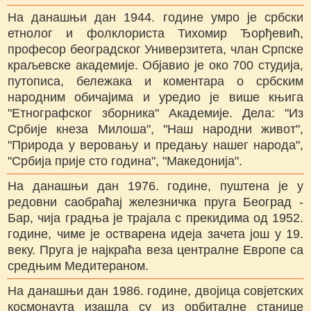
На данашњи дан 1944. године умро је србски
етнолог и фолклориста Тихомир Ђорђевић,
професор београдског Универзитета, члан Српске
краљевске академије. Објавио је око 700 студија,
путописа, бележака и коментара о србским
народним обичајима и уредио је више књига
"Етнографског зборника" Академије. Дела: "Из
Србије кнеза Милоша", "Наш народни живот",
"Природа у веровању и предању нашег народа",
"Србија прије сто година", "Македонија".
На данашњи дан 1976. године, пуштена је у
редовни саобраћај железничка пруга Београд -
Бар, чија градња је трајала с прекидима од 1952.
године, чиме је остварена идеја зачета још у 19.
веку. Пруга је најкраћа веза централне Европе са
средњим Медитераном.
На данашњи дан 1986. године, двојица совјетских
космонаута изашла су из орбиталне станице