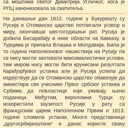
са моштима светог Димитрија Угличког, кога је
РПЦ канонизовала за светитеља.
На данашњи дан 1812. године у Букурешту су
Русија и Отоманско царство потписали уговор о
миру, окончавши шестогодишњи рат. Русија је
добила Бесарабију и неке области на Кавказу, а
Турцима је припала Влашка и Молдавија. Била је
то година Наполеоновог нашествија на Русију па
се нису могли захтевати максималистички услови,
тим миром нису могли бити крунисани резултати
Карађорђевог устанка али је Русија успела да
издејствује да се Отоманско царство обавезује да
амнестира све учеснике Првог србског устанка и
Србима да повластице које уживају њени
поданици. Међутим, вероломни Турци су
искористили заузетост Русије у рату са
француским царем Наполеоном Првим и 1813.
године сломили устанак. Многи представници
„другосрбијанштине“ и данас користе сваку