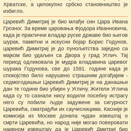
Хрватске, а целокупно србско становништво је
избегло.
Царевић Димитриј је био млађи син Цара Ивана
Грозног. За време царовања Фјодора Иванновича,
када је практични владар руске државе био његов
шурак, паметни и искусни бојар Борис Годунов,
царевић Димитриј је до пунољетства заједно са
мајком био удаљен са Двора у град Углич. Тај
период одликовала је мудра владавина царевог
шурака Годунова, све до 1591. године када је
спокојство било нарушено страшним догађајем -
седмогодишњи Царевић Димитриј је на данашњи
дан те године био убијен у Угличу. Жители Углича
када су то сазнали нису водили посебну истрагу
него су побили људе задужене за сигурност
Царевића, сматрајући их саучесницима. Касније је
комисија из Москве донела чудан извештај о
смрти Царевића, но народ није могао поверовати
наивном извештају да је Царевић Дмитриј био