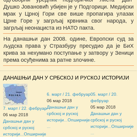
Душко Јовановић убијен је у Подгорици. Медијски
мрак у Црној Гори све више пропагира улазак
Црне Горе у загрљај крвника свог народа, у
загрљај неонациста из НАТО пакта.
На данашњи дан 2008. одине, Европски суд за
људска права у Стразбуру пресудио да је БиХ
крива за нехумано поступање у затвору у Зеници
према осуђенима за ратне злочине.
ДАНАШЊИ ДАН У СРБСКОЈ И РУСКОЈ ИСТОРИЈИ
6. март / 21. фебруар
05. март / 20.
06 мар 2018
фебруар
Данашњи дан у
05 мар 2018
7. март / 22. фебруар
србској и руској
Данашњи дан у
06 мар 2018
историји...
Опширније
србској и руској
Данашњи дан у
...
историји...
Опширније
србској и руској
...
историји...
Опширније