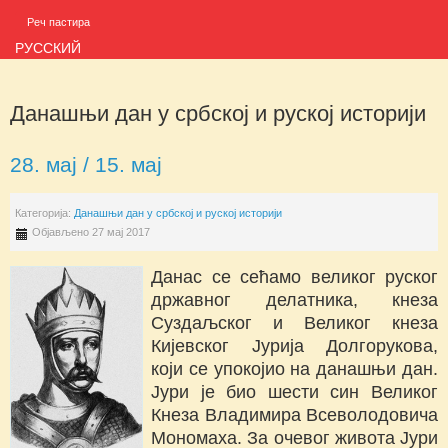
Реч пастира
РУССКИЙ
Данашњи дан у србској и руској историји
28. мај / 15. мај
Категорија:
Данашњи дан у србској и руској историји
Објављено 27 мај 2017
Данас се сећамо великог руског
државног делатника, кнеза
Суздаљског и Великог кнеза
Кијевског Јурија Долгорукова,
који се упокојио на данашњи дан.
Јури је био шести син Великог
Кнеза Владимира Всеволодовича
Мономаха. За очевог живота Јури