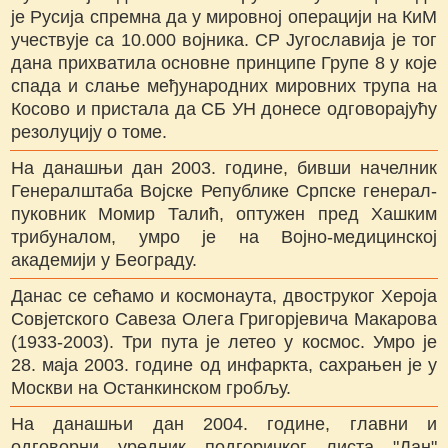
је Русија спремна да у мировној операцији на КиМ
учествује са 10.000 војника. СР Југославија је тог
дана прихватила основне принципе Групе 8 у које
спада и слање међународних мировних трупа на
Косово и пристала да СБ УН донесе одговорајућу
резолуцију о томе.
На данашњи дан 2003. године, бивши начелник
Генералштаба Војске Републике Српске генерал-
пуковник Момир Талић, оптужен пред Хашким
трибуналом, умро је на Војно-медицинској
академији у Београду.
Данас се сећамо и космонаута, двоструког Хероја
Совјетского Савеза Олега Григорјевича Макарова
(1933-2003). Три пута је летео у космос. Умро је
28. маја 2003. године од инфаркта, сахрањен је у
Москви на Останкинском гробљу.
На данашњи дан 2004. године, главни и
одговорни уредник подгоричког листа "Дан"