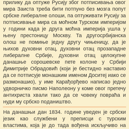
прилику да оптуже Русију због потписивања овог
мира Заиста треба бити потпуно без мозга попут
србске либералне олоши, па оптуживати Русију за
потписивање мира са моћном Турском империјом
у години када је друга моћна империја ушла у
њену престоницу Москву. Та другосрбијанска
олош не помиње једну другу чињеницу, да је
њихов духовни отац, духовни отац прозападне
либералне Србије, духовни отац целокупне
данашње сорошевске пете колоне у Србији
Димитрије Обрадовић (који је бестидно наставио
да се потписује монашким именом Доситеј иако се
размонашио), у име Карађорђево написао једно
удворничко писмо Наполеону у коме овог претечу
антихриста хвали тако да се човеку повраћа и
нуди му србско подаништво.
На данашњи дан 1834. године уведен је србски
језик као службени у преписци с турским
властима, која је до тада вођена искључиво на