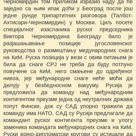
Черномирдин том приликом изразио наду да ће
заједно са њим ипак доћи у Београд после још
једне рунде трипартитних разговора (Талбот-
Ахтисари-Черномирдин) у Москви. Циљ посете
специјалног изасланика руског председника
Виктора Черномирдина Београду било је
разјашањавање позиције југословенског
руководства о размештању медународних снага
на КиМ. Руска позиција у вези с овим питањем је
била да снаге СРЈ не треба да буду потпуно
повучене са КиМ, него смањене до одређеног
нивоа, јер међународне снаге неће моћи да
делују у безбедносном вакууму. Русија је
предложила да команду над међународним
контигентом преузме једна од неутралних држава
попут Финске, док су САД упорно тражиле да
команду има НАТО. САД су Русији предлагале да
командант руског контигента преузме и улогу
заменика командата међународних снага на КиМ.
Руски војно-дипломатски кругови су истицали да