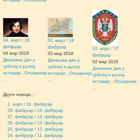
...
04. март / 19.
03. март / 18
фебруар
фебруар
02. март / 17
04 мар 2018
03 мар 2018
фебруар
Данашњи дан у
Данашњи дан у
02 мар 2018
србској и руској
србској и руској
Данашњи дан у
историји...
Опширније
историји...
Опширније
србској и руској
...
...
историји...
Опширније
...
Други чланци...
1. март / 16. фебруар
28. фебруар / 15. фебруар
27. фебруар / 14. фебруар
26. фебруар / 13. фебруар
25. фебруар / 12. фебруар
24. фебруар / 11. фебруар