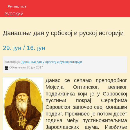
Реч пастира
РУССКИЙ
Данашњи дан у србској и руској историји
29. јун / 16. јун
Категорија:
Данашњи дан у србској и руској историји
Објављено 28 јун 2017
Данас се сећамо преподобног
Мојсија Оптинског, великог
подвижника који је у Саровској
пустињи покрај Серафима
Саровског започео свој монашки
подвиг. Проживео је потом десет
година међу пустиножитељима
Јарославских шума. Изобиље