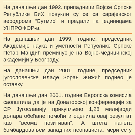
На данашњи дан 1992. припадници Војске Српске
Републике БиХ повукли су се са сарајевског
аеродрома "Бутмир" и предали га јединицама
УНПРОФОР-а.
На данашњи дан 1999. године, председник
Академије наука и уметности Републике Српске
Петар Мандић преминуо је на Војно-медицинској
академији у Београду.
На данашњи дан 2001. године, председник
југословенске Владе Зоран Жижић поднео је
оставку.
На данашњи дан 2001. године Европска комисија
саопштила да је на Донаторској конференцији за
СР Југославију прикупљено 1,28 милијарди
долара обећане помоћи и оценила овај резултат
као "веома позитиван". А штета нанета
бомбардовањем западних неонациста, мери се у