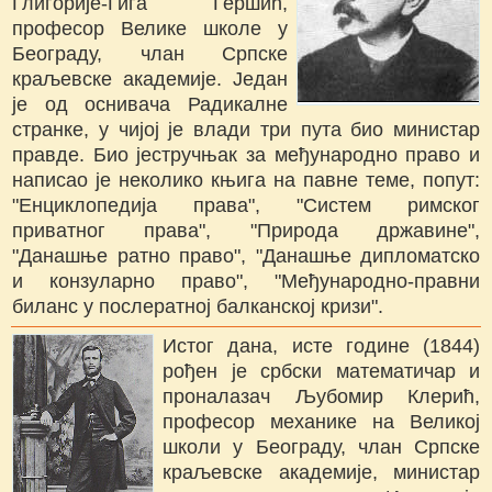
Глигорије-Гига Гершић,
професор Велике школе у
Београду, члан Српске
краљевске академије. Један
је од оснивача Радикалне
странке, у чијој је влади три пута био министар
правде. Био јестручњак за међународно право и
написао је неколико књига на павне теме, попут:
"Енциклопедија права", "Систем римског
приватног права", "Природа државине",
"Данашње ратно право", "Данашње дипломатско
и конзуларно право", "Међународно-правни
биланс у послератној балканској кризи".
Истог дана, исте године (1844)
рођен је србски математичар и
проналазач Љубомир Клерић,
професор механике на Великој
школи у Београду, члан Српске
краљевске академије, министар