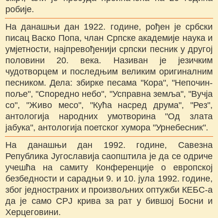
робије.
На данашњи дан 1922. године, рођен је србски
писац Васко Попа, члан Српске академије наука и
умјетности, најпревођенији српски песник у другој
половини 20. века. Називан је језичким
чудотворцем и последњим великим оригиналним
песником. Дела: збирке песама "Кора", "Непочин-
поље", "Споредно небо", "Усправна земља", "Вучја
со", "Живо месо", "Кућа насред друма", "Рез",
антологија народних умотворина "Од злата
јабука", антологија поетског хумора "Урнебесник".
На данашњи дан 1992. године, Савезна
Република Југославија саопштила је да се одриче
учешћа на самиту Конференције о европској
безбедности и сарадњи 9. и 10. јула 1992. године,
због једностраних и произвољних оптужби КЕБС-а
да је само СРЈ крива за рат у бившој Босни и
Херцеговини.