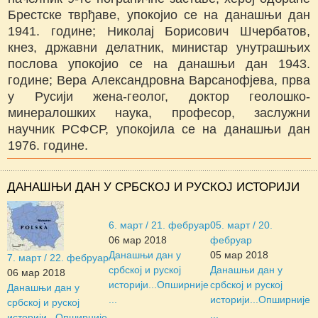
Брестске тврђаве, упокојио се на данашњи дан
1941. године; Николај Борисович Шчербатов,
кнез, државни делатник, министар унутрашњих
послова упокојио се на данашњи дан 1943.
године; Вера Александровна Варсанофјева, прва
у Русији жена-геолог, доктор геолошко-
минералошких наука, професор, заслужни
научник РСФСР, упокојила се на данашњи дан
1976. године.
ДАНАШЊИ ДАН У СРБСКОЈ И РУСКОЈ ИСТОРИЈИ
6. март / 21. фебруар
05. март / 20.
06 мар 2018
фебруар
Данашњи дан у
05 мар 2018
7. март / 22. фебруар
србској и руској
Данашњи дан у
06 мар 2018
историји...
Опширније
србској и руској
Данашњи дан у
...
историји...
Опширније
србској и руској
...
историји...
Опширније