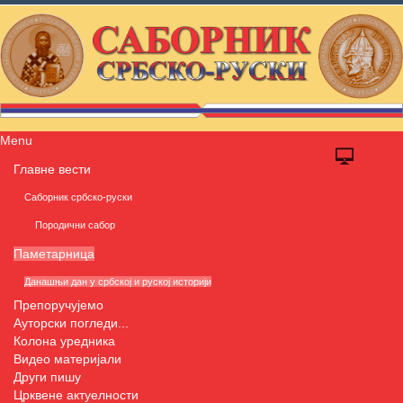
Menu
Главне вести
Саборник србско-руски
Породични сабор
Паметарница
Данашњи дан у србској и руској историји
Препоручујемо
Ауторски погледи...
Колона уредника
Видео материјали
Други пишу
Црквене актуелности