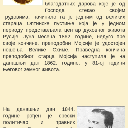
благодатних дарова које је од
Господа стекао својим
трудовима, начинило га је једним од великих
стараца Оптинске пустиње која је у једном
периоду представљала центар духовног живота
Русије. Јуна месеца 1862. године, недуго пре
своје кончине, преподобни Мојсије је удостојен
ношења Велике Схиме. Праведна кончина
преподобног старца Мојсија наступила је на
данашњи дан 1862. године, у 81-ој години
његовог земног живота.
На данашњи дан 1844.
године рођен је србски
политичар и правник