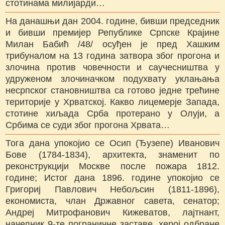
стотинама милијарди…
На данашњи дан 2004. године, бивши председник
и бивши премијер Републике Српске Крајине
Милан Бабић /48/ осуђен је пред Хашким
трибуналом на 13 година затвора због прогона и
злочина против човечности и саучесништва у
удруженом злочиначком подухвату уклањања
несрпског становништва са готово једне трећине
територије у Хрватској. Какво лицемерје Запада,
стотине хиљада Срба протерано у Олуји, а
Србима се суди због прогона Хрвата…
Тога дана упокојио се Осип (Ђузепе) Иванович
Бове (1784-1834), архитекта, знаменит по
реконструкцији Москве после пожара 1812.
године; Истог дана 1896. године упокојио се
Григориј Павлович Небољсин (1811-1896),
економиста, члан Државног савета, сенатор;
Андреј Митрофанович Кижеватов, лајтнант,
начелник 9-те пограничне заставе, херој одбране