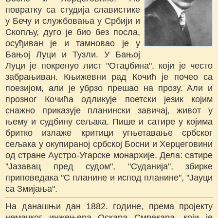
повратку са студија славистике
у Бечу и службовања у Србији и
Скопљу, дуго је био без посла,
осуђиван је и тамновао је у
Бањој Луци и Тузли. У Бањој
Луци је покренуо лист "Отаџбина", који је често
забрањиван. Књижевни рад Кочић је почео са
поезијом, али је убрзо прешао на прозу. Али и
прозног Кочића одликује поетски језик којим
снажно приказује планински завичај, живот у
њему и судбину сељака. Пише и сатире у којима
бритко излаже критици угњетавање србског
сељака у окупираној србској Босни и Херцеговини
од стране Аустро-Угарске монархије. Дела: сатире
"Јазавац пред судом", "Суданија", збирке
приповедака "С планине и испод планине", "Јауци
са Змијања".
На данашњи дан 1882. године, према пројекту
немачког инжењера Оскара Смрекара, који је