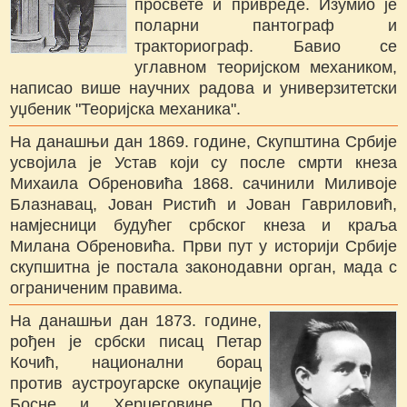
просвете и привреде. Изумио је
поларни пантограф и
тракториограф. Бавио се
углавном теоријском механиком,
написао више научних радова и универзитетски
уџбеник "Теоријска механика".
На данашњи дан 1869. године, Скупштина Србије
усвојила је Устав који су после смрти кнеза
Михаила Обреновића 1868. сачинили Миливоје
Блазнавац, Јован Ристић и Јован Гавриловић,
намјесници будућег србског кнеза и краља
Милана Обреновића. Први пут у историји Србије
скупшитна је постала законодавни орган, мада с
ограниченим правима.
На данашњи дан 1873. године,
рођен је србски писац Петар
Кочић, национални борац
против аустроугарске окупације
Босне и Херцеговине. По