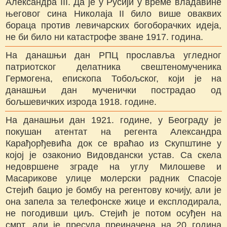
Александра III. Да је у Русији у време владавине
његовог сина Николаја II било више оваквих
бораца против левичарских богоборачких идеја,
не би било ни катастрофе зване 1917. година.
На данашњи дан РПЦ прославља угледног
патриотског делатника свештеномученика
Гермогена, епископа Тобољског, који је на
данашњи дан мученички пострадао од
бољшевичких изрода 1918. године.
На данашњи дан 1921. године, у Београду је
покушан атентат на регента Александра
Карађорђевића док се враћао из Скупштине у
којој је озаконио Видовдански устав. Са скела
недовршене зграде на углу Милошеве и
Масарикове улице молерски радник Спасоје
Стејић бацио је бомбу на регентову кочију, али је
она запела за телефонске жице и експлодирала,
не погодивши циљ. Стејић је потом осуђен на
смрт, али је пресуда преиначена на 20 година