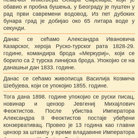
обавио и пробна бушења, у Београду је пуштен у
рад први савремени водовод. Из пет дубоких
бунара град је добијао око 65 литара воде у
секунди.
Данас се сећамо Александра Ивановича
Казарског, хероја Руско-турског рата 1828-29.
године, командира брода «Меркуриј», који се
борило са 2 турска линијска брода. Упокојио се на
данашњи дан 1833. године.
Данас се сећамо живописца Василија Козмича
Шебујева, који се упокојио 1855. године.
Тога дана 1898. године упокојио се руски писац,
новинар и цензор Јевгениј Михајлович
Феоктистов. После убиства Императора
Александра II Феоктистов постаје убеђени
конзервативац. Провео је 13 година као главни
цензор за штампу у време владавине Императора