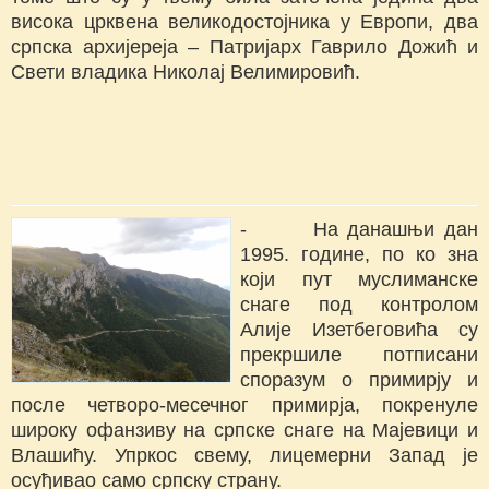
висока црквена великодостојника у Европи, два
српска архијереја – Патријарх Гаврило Дожић и
Свети владика Николај Велимировић.
- На данашњи дан
1995. године, по ко зна
који пут муслиманске
снаге под контролом
Алије Изетбеговића су
прекршиле потписани
споразум о примирју и
после четворо-месечног примирја, покренуле
широку офанзиву на српске снаге на Мајевици и
Влашићу. Упркос свему, лицемерни Запад је
осуђивао само српску страну.