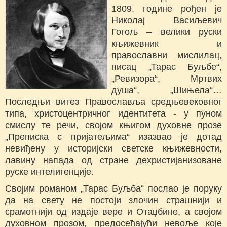
1809. године рођен је
Николај Васиљевич
Гогољ – велики руски
књижевник и
православни мислилац,
писац „Тарас Буљбе“,
„Ревизора“, Мртвих
душа“, „Шињела“…
Последњи витез Православља средњевековног
типа, христоцентричног идентитета - у пуном
смислу те речи, својом књигом духовне прозе
„Преписка с пријатељима“ изазвао је дотад
невиђену у историјски светске књижевности,
лавину напада од стране дехристијанизоване
руске интелигенције.
Својим романом „Тарас Буљба“ послао је поруку
да на свету не постоји злочин страшнији и
срамотнији од издаје вере и Отаџбине, а својом
духовном прозом, предосећајући невоље које