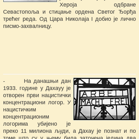
Хероја одбране
Севастопоља и стицање ордена Светог Ђорђа
трећег реда. Од Цара Николаја I добио је лично
писмо-захвалницу.
- На данашњи дан
1933. године у Дахауу је
отворен први нацистички
концентрациони логор. У
нацистичким
концентрационим
логорима убијено је
преко 11 милиона људи, а Дахау је познат и по
томе што су у њему била заточена једина два