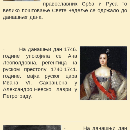
православних Срба и Руса то
велико поштовање Свете недеље се одржало до
данашњег дана.
- На данашњи дан 1746.
године упокојила се Ана
Леополдовна, регентица на
руском престолу 1740-1741.
године, мајка руског цара
Ивана VI. Сахрањена у
Александро-Невској лаври у
Петрограду.
- На данашњи дан