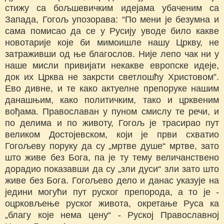
стижу са бољшевичким идејама убаченим са
Запада, Гогољ упозорава: “По мени је безумна и
сама помисао да се у Русију уводе било какве
новотарије које би мимоишле нашу Цркву, не
затраживши од ње благослов. Није лепо чак ни у
наше мисли привијати некакве европске идеје,
док их Црква не закрсти светлошћу Христовом”.
Ево дивне, и те како актуелне препоруке нашим
данашњим, како политичким, тако и црквеним
вођама. Православан у пуном смислу те речи, и
по делима и по животу, Гогољ је трасирао пут
великом Достојевском, који је први схватио
Гогољеву поруку да су „мртве душе“ мртве, зато
што живе без Бога, па је ту тему величанствено
дорадио показавши да су „зли дуси“ зли зато што
живе без Бога. Гогољево дело и данас указује на
једини могући пут руског препорода, а то је -
оцрковљење руског живота, окретање Руса ка
„благу које нема цену“ - Руској Православној