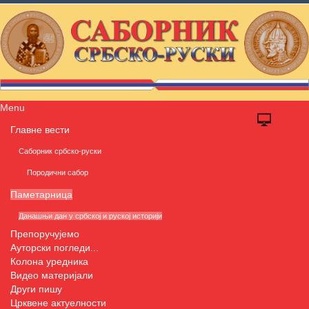
Menu
Главне вести
Саборник србско-руски
Породични сабор
Паметарница
Данашњи дан у србској и руској историји
Препоручујемо
Ауторски погледи...
Колона уредника
Видео материјали
Други пишу
Црквене актуелности