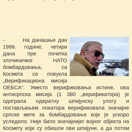
- На данашњи дан
1999. године, четири
дана пре почетка
злочиначког НАТО
бомбардовања, са
Космета се повукла
„Верификациона мисија
ОЕБСА“. Уместо верификовања истине, ова
антисрпска мисија (1 380 „верификатора) је
одиграла одвратну шпијунску улогу и
постављањем локатора верификовала значајне
српске мете за бомбардовање које је ускоро
уследило. Није било значајнијег војног објекта на
Космету који су обишли ови шпијуни, а да потом