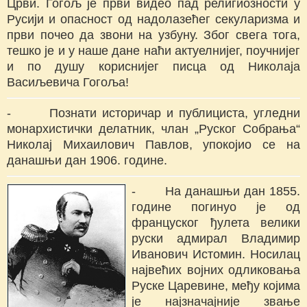
Црви. Гогољ је први видео пад религиозности у
Русији и опасност од надолазећег секуларизма и
први почео да звони на узбуну. Због свега тога,
тешко је и у наше дане наћи актуелнијег, поучнијег
и по душу кориснијег писца од Николаја
Васиљевича Гогоља!
- Познати историчар и публициста, угледни
монархистички делатник, члан „Руског Собрања“
Николај Михаилович Павлов, упокојио се на
данашњи дан 1906. године.
- На данашњи дан 1855.
године погинуо је од
француског ђулета велики
руски адмирал Владимир
Иванович Истомин. Носилац
највећих војних одликовања
Руске Царевине, међу којима
је најзначајније звање