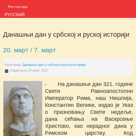
Реч пастира
РУССКИЙ
Данашњи дан у србској и руској историји
20. март / 7. март
Категорија:
Данашњи дан у србској и руској историји
Објављено 19 март 2017
- На данашњи дан 321. године
Свети Равноапостолни
Император Рима, наш Нишлија,
Константин Велики, издао је Указ
о празновању Свете недеље,
дана сећања на Васкрсење
Христово, као нерадног дана у
Римском царству. Код