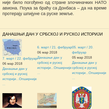
није било погођено од стране злочиначких НАТО
авиона. Поука за браћу са Донбаса – да на време
протерају шпијуне са руске земље.
ДАНАШЊИ ДАН У СРБСКОЈ И РУСКОЈ ИСТОРИЈИ
6. март / 21. фебруар
05. март / 20.
06 мар 2018
фебруар
Данашњи дан у
05 мар 2018
7. март / 22. фебруар
србској и руској
Данашњи дан у
06 мар 2018
историји...
Опширније
србској и руској
Данашњи дан у
...
историји...
Опширније
србској и руској
...
историји...
Опширније
...