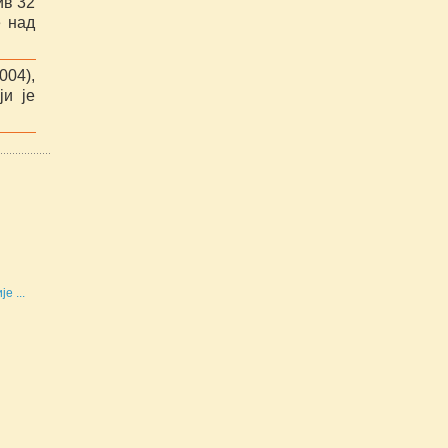
ив 32
е над
004),
ји је
е ...