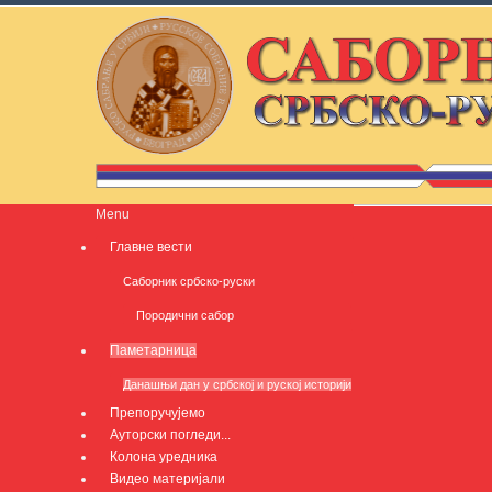
Menu
Главне вести
Саборник србско-руски
Породични сабор
Паметарница
Данашњи дан у србској и руској историји
Препоручујемо
Ауторски погледи...
Колона уредника
Видео материјали