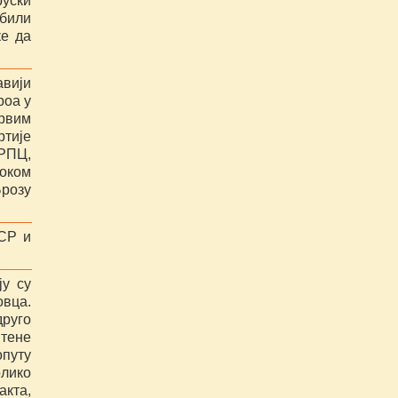
руски
 били
ке да
авији
роа у
првим
ртије
РПЦ,
током
Брозу
ССР и
ју су
овца.
друго
штене
путу
олико
акта,