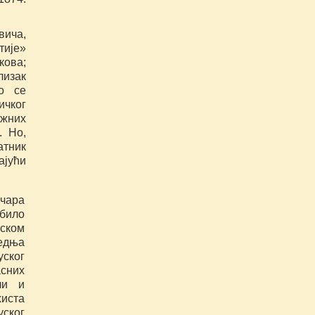
вича,
тије»
кова;
лизак
о се
ичког
ужних
. Но,
атник
ајући
ичара
 било
ском
ледња
ског
асних
ли и
иста
уског