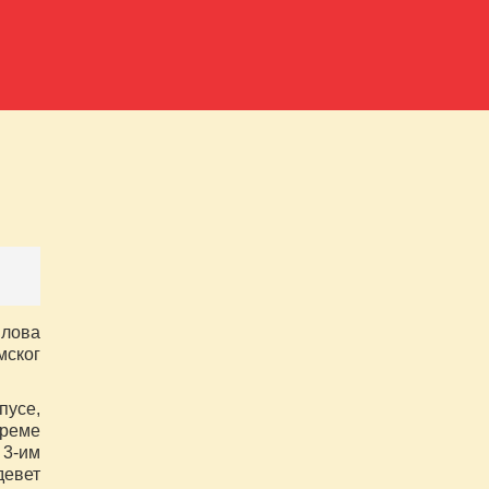
илова
мског
пусе,
време
 3-им
девет