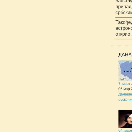
бањалу
припад
србски
Такође
астрон
открио
ДАНА
7. март
06 мар 
Данашњи
руској и
04. мар