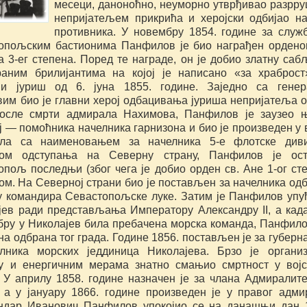
месеци, даноноћно, неуморно утврђивао разрр
непријатељем прикрића и херојски одбијао н
противника. У новембру 1854. године за служ
опољским бастионима Панфилов је био награђен ордено
а 3-ег степена. Поред те награде, он је добио златну саб
раним брилијантима на којој је написано «за храброст
ни јуриш од 6. јуна 1855. године. Заједно са гене
им био је главни херој одбацивања јуриша непријатеља о
После смрти адмирала Нахимова, Панфилов је заузео 
 — помоћника начелника гарнизона и био је произведен у 
ла са наименовањем за начелника 5-е флотске дивиз
ком одступања на Северну страну, Панфилов је ост
опољ последњи (због чега је добио орден св. Ане 1-ог ст
ом. На Северној страни био је постављен за начелника од
у командира Севастопољске луке. Затим је Панфилов упу
јев ради представљања Императору Александру II, а када
бру у Николајев била пребачена морска команда, Панфило
а одбрана тог града. Године 1856. постављен је за губерн
лника морских једдиница Николајева. Брзо је органи
у и енергичним мерама знатно смањио смртност у вој
. У априлу 1858. године назначен је за члана Адмиралите
, а у јануару 1866. године произведен је у правог адми
ндар Иванович Панфилов упокојио се на данашњи дан 