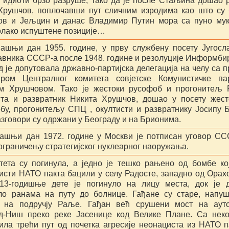
, идиоти брзо разруше, тако да је после Стаљина дошао 
Хрушчов, поплочавши пут сличним изродима као што су
ов и Јељцин и данас Владимир Путин мора са пуно му
олако испуштене позиције…
ашњи дан 1955. године, у прву службену посету Југосл
авника СССР-а после 1948. године и резолуције Информби
д је допутовала државно-партијска делегација на челу са 
аром Централног комитета совјетске Комунистичке па
м Хрушчовом. Тако је жестоки русофоб и прогонитељ 
ста и развратник Никита Хрушчов, дошао у посету жес
бу, прогонитељу СПЦ , окултисти и развратнику Јосипу 
азговори су одржани у Београду и на Брионима.
ашњи дан 1972. године у Москви је потписан уговор С
ограничењу стратегијског нуклеарног наоружања.
тета су погинула, а једно је тешко рањено од бомбе ко
исти НАТО пакта бацили у селу Радосте, западно од Орах
13-годишње дете је погинуло на лицу места, док је 
ло ранама на путу до болнице. Гађане су старе, напу
 на подручју Раље. Гађан већ срушени мост на ауто
д-Ниш преко реке Јасенице код Велике Плане. Са нек
тила трећи пут од почетка агресије неонациста из НАТО п