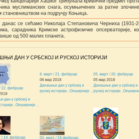
чкој канцеларији Хашког трибунала кривични предмет прот
ника муслиманских снага, осумњичених за ратне злочин
м становништвом на подручју Коњица.
, данас се сећамо Николаја Степановича Черниха (1931-2
ома, сарадника Кримске астрофизичке опсерваторије, ко
 више од 500 малих планета.
ШЊИ ДАН У СРБСКОЈ И РУСКОЈ ИСТОРИЈИ
6. март / 21. фебруар
05. март / 20. фебруар
06 мар 2018
05 мар 2018
Данашњи дан у србској и
Данашњи дан у србској и
 / 22. фебруар
руској историји...
Опширније ...
руској историји...
Опширниј
2018
 дан у србској и
сторији...
Опширније ...
т / 19. фебруар
03. март / 18 фебруар