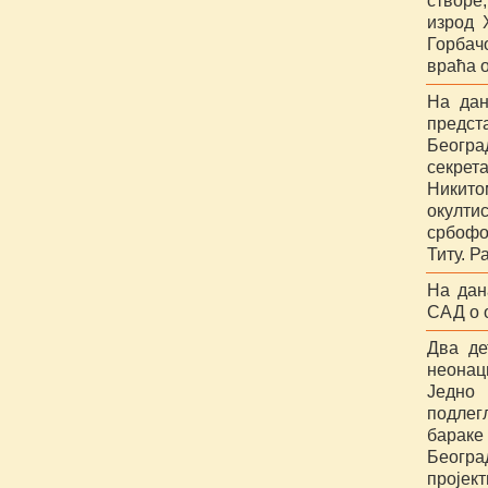
створе
изрод 
Горбач
враћа 
На дан
предст
Београ
секрет
Никито
окулти
србофо
Титу. Р
На дан
САД о 
Два де
неонац
Једно 
подлег
бараке
Београ
пројек