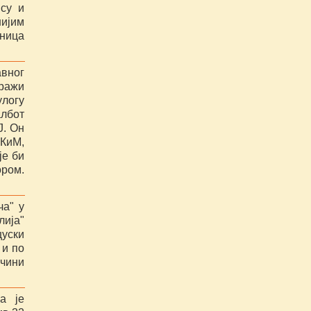
 су и
нијим
аница
авног
тражи
улогу
албот
Ј. Он
 КиМ,
је би
ром.
ча" у
лија"
цуски
 и по
ичини
а је