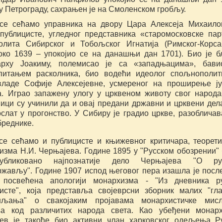
у Петрограду, сахрањен је на Смоленском гробљу.
се сећамо управника на двору Цара Алексеја Михаило
 публицисте, угледног представника «старомосковске пар
олита Сибирског и Тобољског Игнатија (Римског-Корса
око 1639 – упокојио се на данашњи дан 1701). Био је б
арху Јоакиму, полемисао је са «западњацима», бави
питањем расколника, био водећи идеолог спољнополит
владе Софије Алексејевне, усмереног на проширење ј
а. Играо запажену улогу у црквеном животу свог народа
ници су учинили да и овај предани државни и црквени дел
слат у прогонство. У Сибиру је градио цркве, разобличав
бреднике.
се сећамо и публицисте и књижевног критичара, теорет
изма Н.И. Черњајева. Године 1895 у "Русском обозрении"
убликовано најпознатије дело Черњајева "О ру
жављу". Године 1907 испод његовог пера изашла је пос
 посвећена апологији монархизма - "Из дневника ру
исте", која представља својеврсни зборник малих "гл
шљања" о свакојаким пројавама монархистичке мис
а код различитих народа света. Као убеђени монарх
ев је такође био активни члан харковског одељења Р