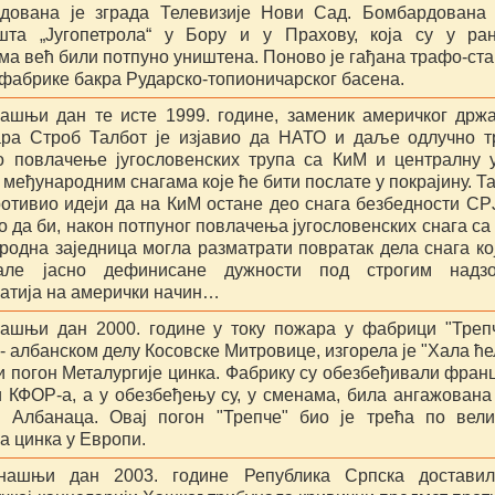
дована је зграда Телевизије Нови Сад. Бомбардована
шта „Југопетрола“ у Бору и у Прахову, која су у ра
ма већ били потпуно уништена. Поново је гађана трафо-ст
у фабрике бакра Рударско-топионичарског басена.
ашњи дан те исте 1999. године, заменик америчког држ
ара Строб Талбот је изјавио да НАТО и даље одлучно 
о повлачење југословенских трупа са КиМ и централну 
међународним снагама које ће бити послате у покрајину. Т
ротивио идеји да на КиМ остане део снага безбедности СР
о да би, након потпуног повлачења југословенских снага са
родна заједница могла разматрати повратак дела снага ко
але јасно дефинисане дужности под строгим надзо
атија на амерички начин…
ашњи дан 2000. године у току пожара у фабрици "Треп
- албанском делу Косовске Митровице, изгорела је "Хала ће
ни погон Металургије цинка. Фабрику су обезбеђивали фран
и КФОР-а, а у обезбеђењу су, у сменама, била ангажована
а Албанаца. Овај погон "Трепче" био је трећа по вел
а цинка у Европи.
нашњи дан 2003. године Република Српска доставил