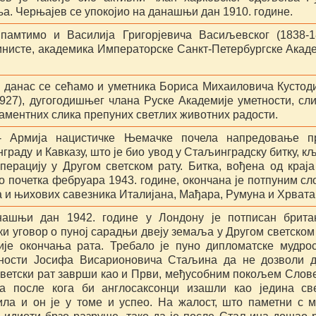
а. Черњајев се упокојио на данашњи дан 1910. године.
памтимо и Василија Григорјевича Васиљевског (1838-1
инисте, академика Императорске Санкт-Петербургске Акад
, данас се сећамо и уметника Бориса Михаиловича Кустод
1927), дугогодишњег члана Руске Академије уметности, сл
аментних слика препуних светлих животних радости.
 - Армија нацистичке Њемачке почела напредовање п
раду и Кавказу, што је био увод у Стаљинградску битку, к
операцију у Другом светском рату. Битка, вођена од краја
до почетка фебруара 1943. године, окончана је потпуним с
 и њихових савезника Италијана, Мађара, Румуна и Хрвата
ашњи дан 1942. године у Лондону је потписан британ
ки уговор о пуној сарадњи двеју земаља у Другом светском
ије окончања рата. Требало је пуно дипломатске мудро
ности Јосифа Висарионовича Стаљина да не дозволи д
светски рат заврши као и Први, међусобним покољем Слов
а после кога би англосаксонци изашли као једина св
ила и он је у томе и успео. На жалост, што паметни с 