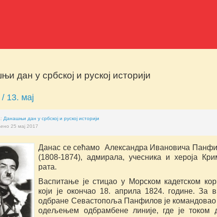
њи дан у србској и руској историји
 / 13. мај
а:
Данашњи дан у србској и руској историји
ено 25 мај 2017
Данас се сећамо Александра Ивановича Панф
(1808-1874), адмирала, учесника и хероја Кри
рата.
Васпитање је стицао у Морском кадетском кор
који је окончао 18. априла 1824. године. За 
одбране Севастопоља Панфилов је командовао
одељењем одбрамбене линије, где је током 