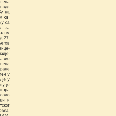
ушена
ападе
бу на
м св.
љу са
», за
ралом
д 27.
његов
вице-
ије.
авио
епена
бране
ћен у
 је у
ву је
атора
зовао
сци и
тског
рала.
1874.