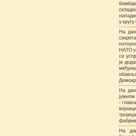
бомбар
склади
напади
у круг
На дан
секрет
потпун
НАТО у 
се усп
је дода
међуна
обављ
Демокр
На дан
јужном 
- глав
војниц
тројиц
фабрик
На да