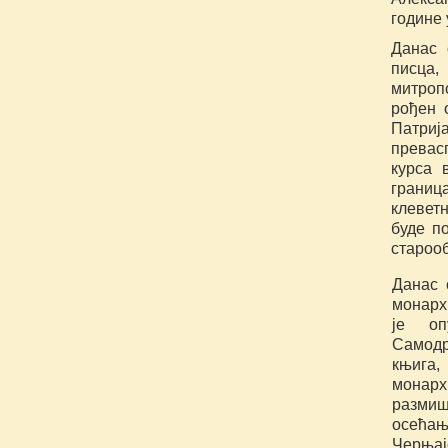
године 
Данас 
писца,
митроп
рођен 
Патриј
превас
курса 
границ
клевет
буде по
староо
Данас 
монарх
је оп
Самодр
књига,
монарх
разми
осећањ
Черњај