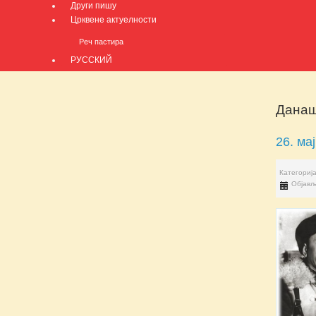
Други пишу
Црквене актуелности
Реч пастира
РУССКИЙ
Данаш
26. мај
Категориј
Објављ