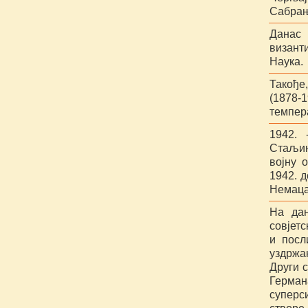
Сабрањ
Данас 
визант
Наука.
Такође
(1878-
темпер
1942.
Стаљинг
војну 
1942. 
Немаца
На дан
совјетс
и посл
уздржа
Други 
Герман
суперс