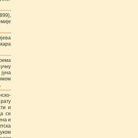
899),
емије
ијева
икара
рема
ључну
 јуна
ломом
.
ско-
 рату
сти и
а се
ена и
етска
муком