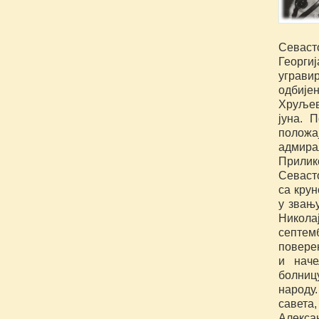
Севаст
Георгиј
уграви
одбије
Хруљев
јуна. 
положај
адмира
Прили
Севаст
са крун
у звањ
Никола
септем
поверен
и наче
болниц
народу
савета
Алекса