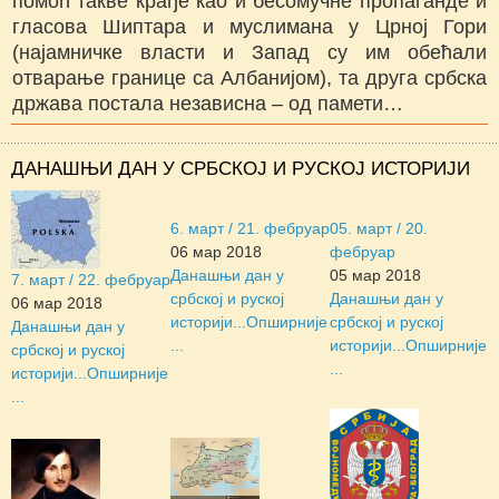
помоћ такве крађе као и бесомучне пропаганде и
гласова Шиптара и муслимана у Црној Гори
(најамничке власти и Запад су им обећали
отварање границе са Албанијом), та друга србска
држава постала независна – од памети…
ДАНАШЊИ ДАН У СРБСКОЈ И РУСКОЈ ИСТОРИЈИ
6. март / 21. фебруар
05. март / 20.
06 мар 2018
фебруар
Данашњи дан у
05 мар 2018
7. март / 22. фебруар
србској и руској
Данашњи дан у
06 мар 2018
историји...
Опширније
србској и руској
Данашњи дан у
...
историји...
Опширније
србској и руској
...
историји...
Опширније
...