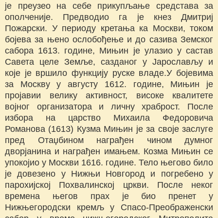
је преузео на себе прикупљање средстава за
ополченије. Предводио га је кнез Дмитриј
Пожарски. У периоду кретања ка Москви, током
бојева за њено ослобођење и до сазива Земског
сабора 1613. године, Мињин је улазио у састав
Савета целе Земље, сазданог у Јарослављу и
које је вршило функцију руске владе.У бојевима
за Москву у августу 1612. године, Мињин је
пројавии велику активност, високе квалитете
војног организатора и личну храброст. После
избора на царство Михаила Федоровича
Романова (1613) Кузма Мињин је за своје заслуге
пред Отаџбином награђен чином думног
дворјанина и награђен имањем. Козма Мињин се
упокојио у Москви 1616. године. Тело његово било
је довезено у Нижњи Новгород и погребено у
парохијској Похвалинској цркви. После неког
времена његов прах је био пренет у
Нижњегородски кремљ у Спасо-Преображенски