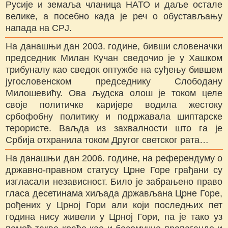
Русије и земаља чланица НАТО и даље остале
велике, а посебно када је реч о обустављању
напада на СРЈ.
На данашњи дан 2003. године, бивши словеначки
председник Милан Кучан сведочио је у Хашком
трибуналу као сведок оптужбе на суђењу бившем
југословенском председнику Слободану
Милошевићу. Ова људска олош је током целе
своје политичке каријере водила жестоку
србофобну политику и подржавала шиптарске
терористе. Ваљда из захвалности што га је
Србија отхранила током Другог светског рата…
На данашњи дан 2006. године, на референдуму о
државно-правном статусу Црне Горе грађани су
изгласали независност. Било је забрањено право
гласа десетинама хиљада држављана Црне Горе,
рођених у Црној Гори али који последњих пет
година нису живели у Црној Гори, па је тако уз