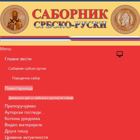
Menu
Главне вести
Саборник србско-руски
Породични сабор
Паметарница
Данашњи дан у србској и руској историји
Препоручујемо
Ауторски погледи...
Колона уредника
Видео материјали
Други пишу
Црквене актуелности