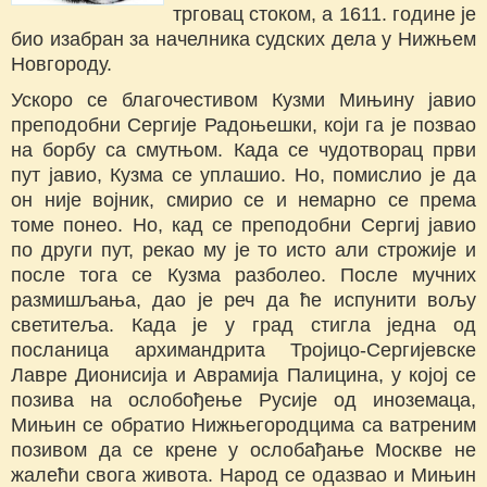
трговац стоком, а 1611. године је
био изабран за начелника судских дела у Нижњем
Новгороду.
Ускоро се благочестивом Кузми Мињину јавио
преподобни Сергије Радоњешки, који га је позвао
на борбу са смутњом. Када се чудотворац први
пут јавио, Кузма се уплашио. Но, помислио је да
он није војник, смирио се и немарно се према
томе понео. Но, кад се преподобни Сергиј јавио
по други пут, рекао му је то исто али строжије и
после тога се Кузма разболео. После мучних
размишљања, дао је реч да ће испунити вољу
светитеља. Када је у град стигла једна од
посланица архимандрита Тројицо-Сергијевске
Лавре Дионисија и Аврамија Палицина, у којој се
позива на ослобођење Русије од иноземаца,
Мињин се обратио Нижњегородцима са ватреним
позивом да се крене у ослобађање Москве не
жалећи свога живота. Народ се одазвао и Мињин