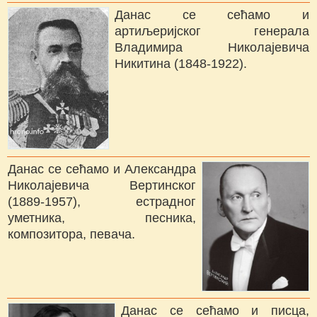
Данас се сећамо и
артиљеријског генерала
Владимира Николајевича
Никитина (1848-1922).
Данас се сећамо и Александра
Николајевича Вертинског
(1889-1957), естрадног
уметника, песника,
композитора, певача.
Данас се сећамо и писца,