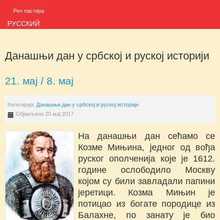
Реч пастира
РУССКИЙ
Данашњи дан у србској и руској историји
21. мај / 8. мај
Категорија:
Данашњи дан у србској и руској историји
Објављено 20 мај 2017
На данашњи дан сећамо се
Козме Мињина, једног од вођа
руског ополченија које је 1612.
године ослободило Москву
којом су били завладали папини
јеретици. Козма Мињин је
потицао из богате породице из
Балахне, по занату је био