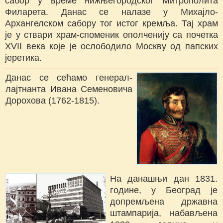
сабор у време нижњегородског Митрополита
Филарета. Данас се налазе у Михајло-
Архангелском сабору тог истог кремља. Тај храм
је у ствари храм-споменик ополченију са почетка
XVII века које је ослободило Москву од папских
јеретика.
Данас се сећамо генерал-
лајтнанта Ивана Семеновича
Дорохова (1762-1815).
На данашњи дан 1831.
године, у Београд је
допремљена државна
штампарија, набављена