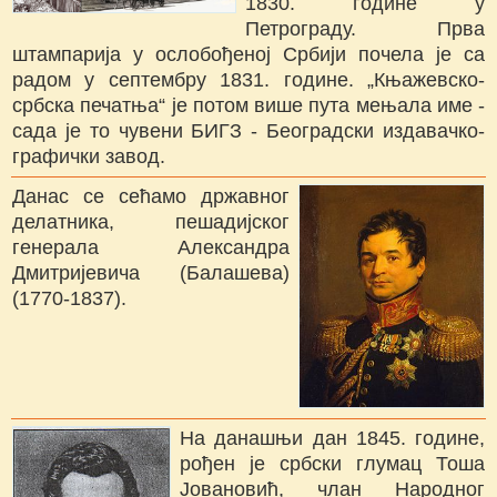
1830. године у
Петрограду. Прва
штампарија у ослобођеној Србији почела је са
радом у септембру 1831. године. „Књажевско-
србска печатња“ је потом више пута мењала име -
сада је то чувени БИГЗ - Београдски издавачко-
графички завод.
Данас се сећамо државног
делатника, пешадијског
генерала Александра
Дмитријевича (Балашева)
(1770-1837).
На данашњи дан 1845. године,
рођен је србски глумац Тоша
Јовановић, члан Народног