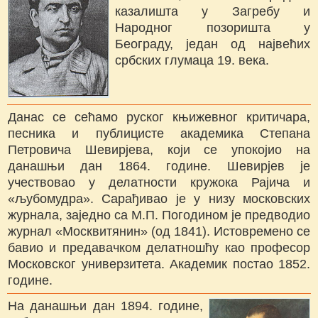
казалишта у Загребу и
Народног позоришта у
Београду, један од највећих
србских глумаца 19. века.
Данас се сећамо руског књижевног критичара,
песника и публицисте академика Степана
Петровича Шевирјева, који се упокојио на
данашњи дан 1864. године. Шевирјев је
учествовао у делатности кружока Рајича и
«љубомудра». Сарађивао је у низу московских
журнала, заједно са М.П. Погодином је предводио
журнал «Москвитянин» (од 1841). Истовремено се
бавио и предавачком делатношћу као професор
Московског универзитета. Академик постао 1852.
године.
На данашњи дан 1894. године,