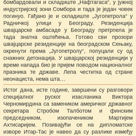
бомбардовали и складиште „Нафтагаса“, у јужној
индустријској зони Сомбора и тада је један човек
погинуо. Гађано је и складиште „Југопетрола“ у
Радничкој улици у Београду. Резиденција
швајцарске амбасаде у Београду претрпела је
тада знатна оштећења. Готово сви прозори
швајцарске резиденције на београдском Сењаку,
окренути према „Југопетролу“, попуцали су од
снажних детонација. У швајцарској резиденцији у
време напада био је пријем поводом националног
празника те државе. Лепа честитка од стране
неонациста, нема шта…
Истог дана, исте године, завршени су разговори
специјалног руског изасланика Виктора
Черномирдина са замеником америчког државног
секретара Стробом Талботом и финским
председником, изопачеником Мартијем
Ахтисаријем. Позивајући се на дипломатске
изворе Итар-Тас је навео да су разлике између