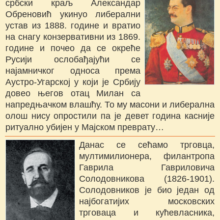
србски краљ Александар
Обреновић укинуо либерални
устав из 1888. године и вратио
на снагу конзервативни из 1869.
године и почео да се окреће
Русији ослобађајући се
најамничког односа према
Аустро-Угарској у који је Србију
довео његов отац Милан са
напредњачком влашћу. То му масони и либерална
олош нису опростили па је девет година касније
ритуално убијен у Мајском преврату…
Данас се сећамо трговца,
мултимилионера, филантропа
Гаврила Гавриловича
Солодовникова (1826-1901).
Солодовников је био један од
најбогатијих московских
трговаца и кућевласника,