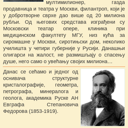
мултимилионер, газда
продавница и театра у Москви, филантроп, који је
у добротворне сврхе дао више од 20 милиона
рубљи. Од његових средстава изграђени су
Московски театар опере, клиника при
медицинском факултету МГУ, низ кућа за
сиромашне у Москви, сиротињски дом, неколико
училишта у четири губерније у Русији. Данашњи
олигарси на жалост, не размишљају о спасењу
душе, него само о увећању својих милиона…
Данас се сећамо и једног од
оснивача структурне
кристалографије, геометра,
петрографа, минералога и
геолога, академика Руске АН
Евграфа Степановича
Федорова (1853-1919).