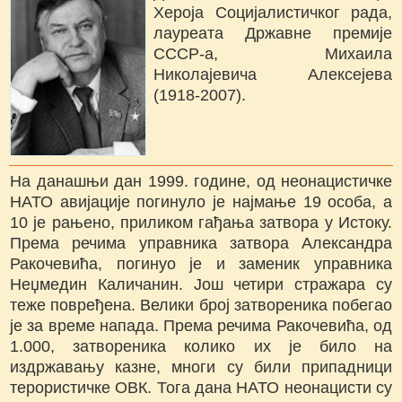
Хероја Социјалистичког рада,
лауреата Државне премије
СССР-а, Михаила
Николајевича Алексејева
(1918-2007).
На данашњи дан 1999. године, од неонацистичке
НАТО авијације погинуло је најмање 19 особа, а
10 је рањено, приликом гађања затвора у Истоку.
Према речима управника затвора Александра
Ракочевића, погинуо је и заменик управника
Неџмедин Каличанин. Још четири стражара су
теже повређена. Велики број затвореника побегао
је за време напада. Према речима Ракочевића, од
1.000, затвореника колико их је било на
издржавању казне, многи су били припадници
терористичке ОВК. Тога дана НАТО неонацисти су