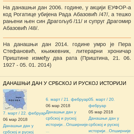
На данашњи дан 2006. године, у акцији ЕУФОР-а
код Рогатице убијена Рада Абазовић /47/, а тешко
рањени њен син Драгољуб /11/ и супруг Драгомир
Абазовић /48/.
На данашњи дан 2014. године умро је Пера
Стефановић, књижевник, литерарни хроничар
Приштине између два рата (Приштина, 21. 06.
1927 - 05. 01. 2014)
ДАНАШЊИ ДАН У СРБСКОЈ И РУСКОЈ ИСТОРИЈИ
6. март / 21. фебруар
05. март / 20.
06 мар 2018
фебруар
Данашњи дан у
05 мар 2018
7. март / 22. фебруар
србској и руској
Данашњи дан у
06 мар 2018
историји...
Опширније
србској и руској
Данашњи дан у
...
историји...
Опширније
србској и руској