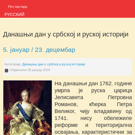
Реч пастира
РУССКИЙ
Данашњи дан у србској и руској историји
5. јануар / 23. децембар
Категорија:
Данашњи дан у србској и руској историји
Објављено 05 јануар 2018
На данашњи дан 1762. године
умрла је руска царица
Јелисавета Петровна
Романов, кћерка Петра
Великог, чију владавину од
1741. нису обележиле
реформе и територијална
освајања, карактеристични за