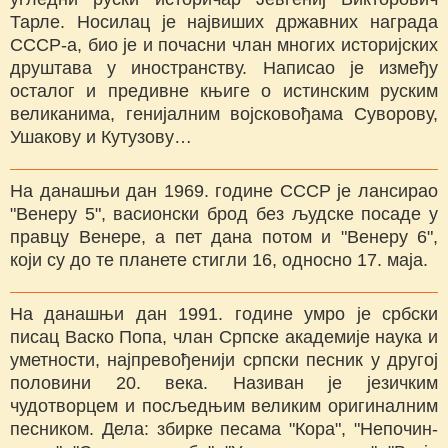
Тарле. Носилац је највиших државних награда
СССР-а, био је и почасни члан многих историјских
друштава у иностранству. Написао је између
осталог и предивне књиге о истинским руским
великанима, генијалним војсковођама Суворову,
Ушакову и Кутузову…
На данашњи дан 1969. године СССР је лансирао
"Венеру 5", васионски брод без људске посаде у
правцу Венере, а пет дана потом и "Венеру 6",
који су до те планете стигли 16, односно 17. маја.
На данашњи дан 1991. године умро је србски
писац Васко Попа, члан Српске академије наука и
уметности, најпревођенији српски песник у другој
половини 20. века. Називан је језичким
чудотворцем и посљедњим великим оригиналним
песником. Дела: збирке песама "Кора", "Непочин-