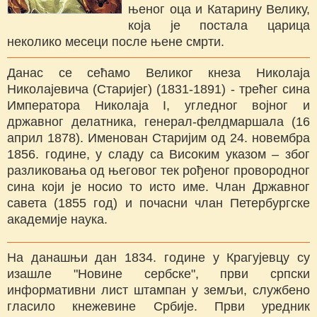
њеног оца и Катарину Велику,
која је постала царица
неколико месеци после њене смрти.
Данас се сећамо Великог кнеза Николаја
Николајевича (Старијег) (1831-1891) - трећег сина
Императора Николаја I, угледног војног и
државног делатника, генерал-фелдмаршала (16
април 1878). Именован Старијим од 24. новембра
1856. године, у сладу са Високим указом – због
разликовања од његовог тек рођеног провородног
сина који је носио то исто име. Члан Државног
савета (1855 год) и почасни члан Петербургске
академије наука.
На данашњи дан 1834. године у Крагујевцу су
изашле "Новине сербске", први српски
информативни лист штампан у земљи, службено
гласило кнежевине Србије. Први уредник