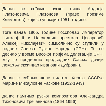
Данас се сећамо руског писца Андреја
Платоновича Платонова (право презиме
Климентов), који се упокојио 1951. године.
Тога данаа 1905. године Госсподар Император
Николај II и Наследник престола Цесаревић
Алексеј Николајевич симболично су ступили у
редове Савеза Руског Народа (СРН). То се
десило у време Високог пријема делегације СРН,
коју је предводио председник Савеза дечији
лекар Александар Иванович Дубровин.
Данас с сећамо жене пилота, Хероја СССР-а
Марине Михајловне Раскове (1912-1943)
Данас памтимо руског композитора Александра
Тихоновича Гречанинова (1864-1956).