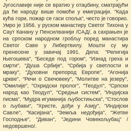
Југославије није се вратио у отаџбину, сматрајући
да ће народу више помоћи у емиграцији. "Када
кућа гори, пожар се гаси споља", често је говорио.
Умро је 1956. у руском манастиру Светог Тихона у
Саут Канану у Пенсилванији /САД/, а сахрањен је
на српском народном гробљу поред манастира
Светог Саве у Либертвилу. Мошти су му
пренесене у завичај 1991. Дела: "Религија
Његошева", "Беседе под гором", "Изнад греха и
смрти", "Душа Србије", "Србија у светлости и
мраку", "Духовни препород Европе", "Агонија
цркве", "Речи о Свечовеку", "Молитве на језеру",
"Омилије", "Охридски пролог", "Теодул", "Српски
народ као Теодул", "Средњи систем", "Индијска
писма", "Мудра игуманија љубостињска", "Стослов
о љубави", "Христе, дођи у Азију", "Индијски
Савле", "Касијана", "Земља недођија", "Жетве
Господње", "Диван", "Једини Човекољубац" /
недовршено/.