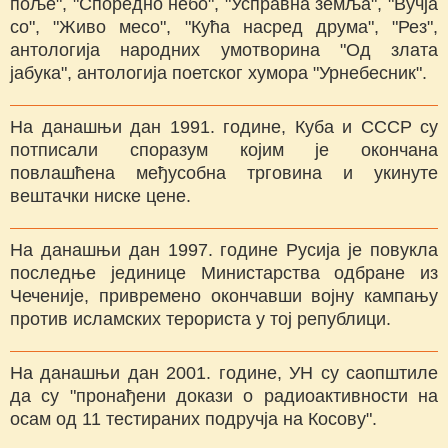
поље", "Споредно небо", "Усправна земља", "Вучја
со", "Живо месо", "Кућа насред друма", "Рез",
антологија народних умотворина "Од злата
јабука", антологија поетског хумора "Урнебесник".
На данашњи дан 1991. године, Куба и СССР су
потписали споразум којим је окончана
повлашћена међусобна трговина и укинуте
вештачки ниске цене.
На данашњи дан 1997. године Русија је повукла
последње јединице Министарства одбране из
Чеченије, привремено окончавши војну кампању
против исламских терориста у тој републици.
На данашњи дан 2001. године, УН су саопштиле
да су "пронађени докази о радиоактивности на
осам од 11 тестираних подручја на Косову".