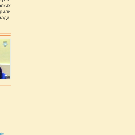
ских
орили
вади,
е ...