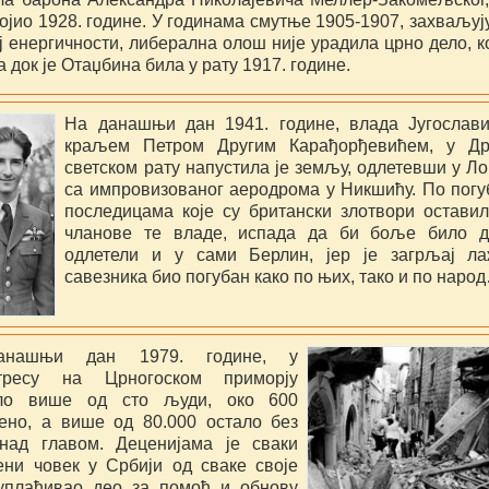
ојио 1928. године. У годинама смутње 1905-1907, захваљуј
 енергичности, либерална олош није урадила црно дело, ко
 док је Отаџбина била у рату 1917. године.
На данашњи дан 1941. године, влада Југослави
краљем Петром Другим Карађорђевићем, у Др
светском рату напустила је земљу, одлетевши у Л
са импровизованог аеродрома у Никшићу. По пог
последицама које су британски злотвори остави
чланове те владе, испада да би боље било д
одлетели и у сами Берлин, јер је загрљај ла
савезника био погубан како по њих, тако и по наро
нашњи дан 1979. године, у
тресу на Црногоском приморју
уло више од сто људи, око 600
ено, а више од 80.000 остало без
над главом. Деценијама је сваки
ени човек у Србији од сваке своје
уплаћивао део за помоћ и обнову