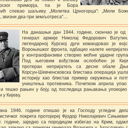
орског приморја, па је Бора
вић спевао шаљиву „Молитва Црногорца“: „Мили Бож
, звизни два-три земљотреса“…
На данашњи дан 1944. године, скончао је од
генерал армије Николај Федорович Ватутин
легендарној Курској дуги командовао је вој
Вороњешког фронта, одбацио налете непријат
у контраофанзиви створио моћне ударне група
Под његовим вођством ослобоћен је Киј
протеран непријатељ са десне обале Дње
Корсун-Шевченсковска блистава операција ушла
историју као блистав пример окружења и пот
уништења противника. Почетком априла упао
 и тешко рањен у боју, од последица рањавања упокојио
 у Кијеву.
ана 1946. године отишао је ка Господу угледни дела
истичког покрета протојереј Фјодор Николајевич Сињкеви
9. године, заједно са породицом избегао на Крим, одак
ао заједно са армијом генерала Врангела у Југославију, г