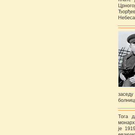
Црног
Ђорђе
Небеса
заседу
болници
Тога д
монарх
је 191
евакуис