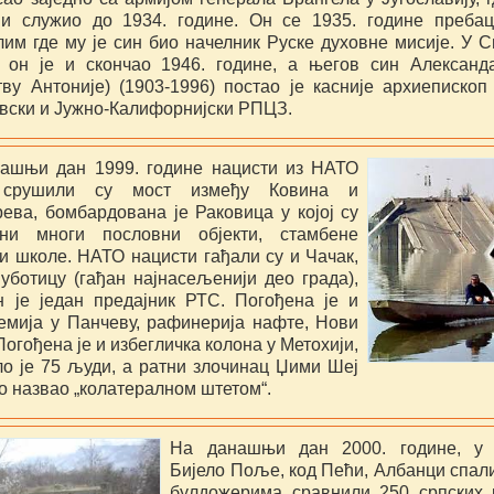
и служио до 1934. године. Он се 1935. године преба
лим где му је син био начелник Руске духовне мисије. У С
он је и скончао 1946. године, а његов син Александ
ву Антоније) (1903-1996) постао је касније архиепископ
вски и Јужно-Калифорнијски РПЦЗ.
ашњи дан 1999. године нацисти из НАТО
 срушили су мост између Ковина и
ева, бомбардована је Раковица у којој су
ени многи пословни објекти, стамбене
 и школе. НАТО нацисти гађали су и Чачак,
уботицу (гађан најнасељенији део града),
н је један предајник РТС. Погођена је и
емија у Панчеву, рафинерија нафте, Нови
гођена је и избегличка колона у Метохији,
ло је 75 људи, а ратни злочинац Џими Шеј
то назвао „колатералном штетом“.
На данашњи дан 2000. године, у 
Бијело Поље, код Пећи, Албанци спал
булдожерима сравнили 250 српских 