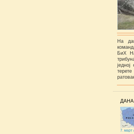
На да
команд
БиХ Н
трибун
једној
терет
ратовањ
ДАНА
7. март