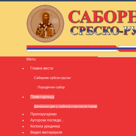
Menu
Главне вести
Саборник србско-руски
Породични сабор
Паметарница
Данашњи дан у србској и руској историји
Препоручујемо
Ауторски погледи...
Колона уредника
Видео материјали