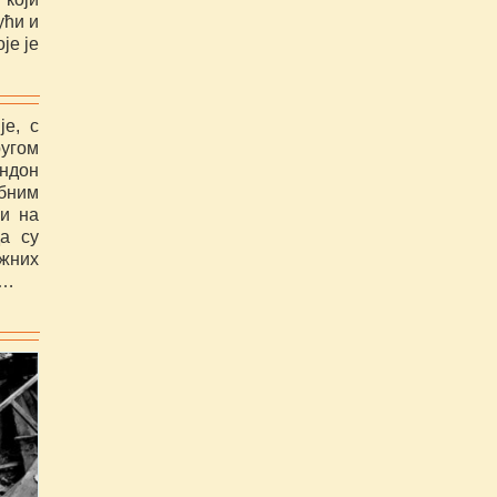
ући и
је је
је, с
угом
ондон
убним
ли на
а су
жних
д…