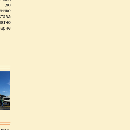
) до
зичке
става
атно
ларне