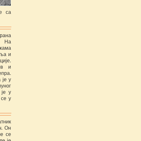
е са
 рана
. На
скама
еља и
ције.
ев и
пра.
 је у
пуног
 је у
 се у
тник
ч. Он
ле се
де је