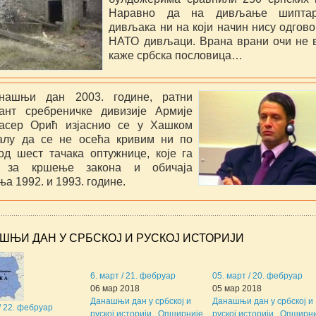
Наравно да на дивљање шиптар
дивљака ни на који начин нису одгов
НАТО дивљаци. Врана врани очи не 
каже србска пословица…
нашњи дан 2003. године, ратни
ант сребреничке дивизије Армије
асер Орић изјаснио се у Хашком
алу да се не осећа кривим ни по
 од шест тачака оптужнице, које га
е за кршење закона и обичаја
а 1992. и 1993. године.
ШЊИ ДАН У СРБСКОЈ И РУСКОЈ ИСТОРИЈИ
6. март / 21. фебруар
05. март / 20. фебруар
06 мар 2018
05 мар 2018
Данашњи дан у србској и
Данашњи дан у србској и
 / 22. фебруар
руској историји...
Опширније ...
руској историји...
Опширниј