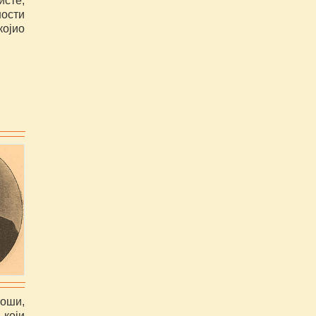
сте,
ости
којио
лоши,
 који