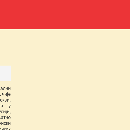
јални
 чије
кви.
ћа у
ији,
атно
нски
чких