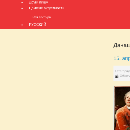
Други пишу
Црквене актуелности
Реч пастира
РУССКИЙ
Данаш
15. ап
Категориј
Објављ