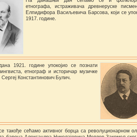
На данашњи дан сећамо се и фолклори
етнографа, истраживача древнеруске писмен
Елпидифора Васиљевича Барсова, који се упо
1917. године.
дана 1921. године упокојио се познати
лингвиста, етнограф и историчар музичке
е Сергеј Константинович Булич.
се такође сећамо активног борца са револуционарном о
ла барона Александра Николајевича Меллер-Закомељског,