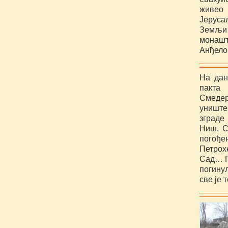
живео 
Јеруса
Земљи 
монашт
Анђело
На дан
пакта
Смедер
уништ
зграде
Ниш, С
погође
Петрох
Сад… По
погину
све је 