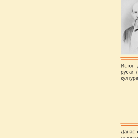
Истог 
руски 
култур
Данас 
генера