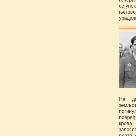
се упок
његовој
урадила
На да
земљо
погин
повређ
крова 
запосл
плате 