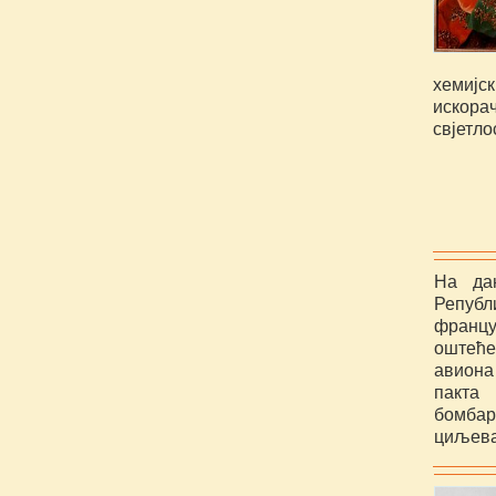
хемијс
искора
свјетло
На да
Републ
францу
оштећ
авиона
пакта
бомбар
циљева