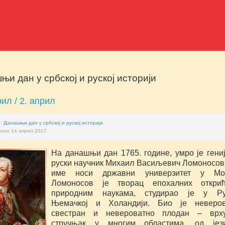
њи дан у србској и руској историји
рил / 2. април
а:
Данашњи дан у србској и руској историји
ено 14 април 2017
На данашњи дан 1765. године, умро је гени
руски научник Михаил Васиљевич Ломоносов,
име носи државни универзитет у Мос
Ломоносов је творац епохалних откри
природним наукама, студирао је у Рус
Њемачкој и Холандији. Био је неверов
свестран и невероватно плодан – врху
стручњак у многим областима, од јези