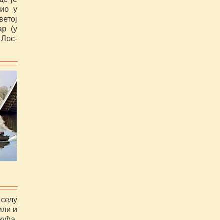
цио у
ветој
ар (у
 Лос-
селу
или и
кућа.