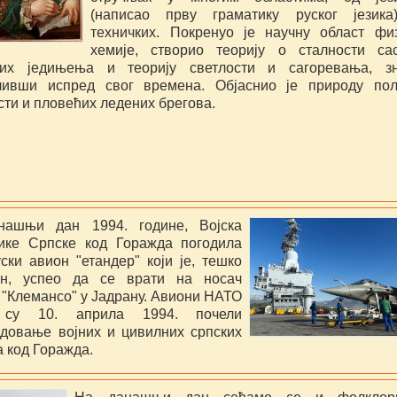
(написао прву граматику руског језика
техничких. Покренуо је научну област фи
хемије, створио теорију о сталности са
ких једињења и теорију светлости и сагоревања, зн
чивши испред свог времена. Објаснио је природу по
сти и пловећих ледених брегова.
нашњи дан 1994. године, Војска
ике Српске код Горажда погодила
ски авион "етандер" који је, тешко
ен, успео да се врати на носач
 "Клемансо" у Јадрану. Авиони НАТО
 су 10. априла 1994. почели
довање војних и цивилних српских
 код Горажда.