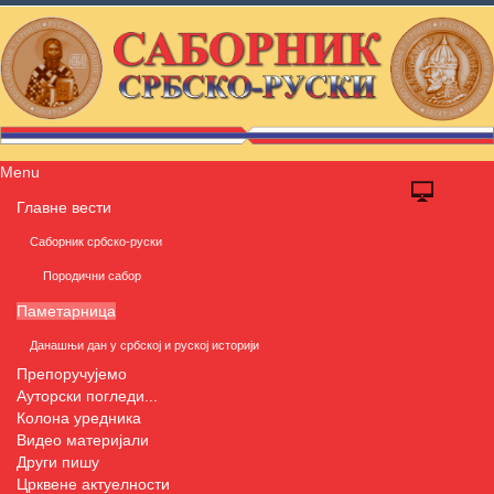
Menu
Главне вести
Саборник србско-руски
Породични сабор
Паметарница
Данашњи дан у србској и руској историји
Препоручујемо
Ауторски погледи...
Колона уредника
Видео материјали
Други пишу
Црквене актуелности