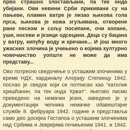
прво страшно злостављани, па тек онда
убијани. Ови невини Срби прикивани су на
пањеве, пламен ватре је лизао њихова гола
прса, њихова је кожа згуљивана, отворене
ране песком и сољу посипане, очи копане,
уши, носеви и језици одсецани. Деца су бацана
у ватру, кипућу воду и кречане... И још много
ужасних злочина је учињено о којима културно
човечанство уопште не може да има
представу...
Ово потресно сведочење о усташким злочинима у
време НДХ, кардиналу Алојзију Степинцу 1942.
послао је сведок који се потписао као “католик
хришћанин, па тек онда Хрват”. Његово писмо
преведено на немачки језик, заведено је у
документацији челника немачке обавештајне
службе 8. фебруара 1942. године и представља
само део досијеа Гестапоа о усташким злочинима
над Србима и Јеврејима почињеним 1941. и 1942.