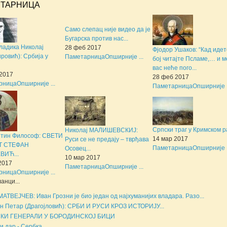
ТАРНИЦА
Само слепац није видео да је
Бугарска против нас...
ладика Николај
28 феб 2017
Фјодор Ушаков: “Кад идет
ровић): Србија у
Паметарница
Опширније ...
бој читајте Псламе,… и м
вас неће пого...
2017
28 феб 2017
рница
Опширније ...
Паметарница
Опширније .
Српски траг у Кримском р
Николај МАЛИШЕВСКИЈ:
нтин Философ: СВЕТИ
14 мар 2017
Руси се не предају – тврђава
Т СТЕФАН
Паметарница
Опширније .
Осовец...
ВИЋ...
10 мар 2017
2017
Паметарница
Опширније ...
рница
Опширније ...
анци...
МАТВЕЈЧЕВ: Иван Грозни је био један од најхуманијих владара. Разо...
н Петар (Драгојловић): СРБИ И РУСИ КРОЗ ИСТОРИЈУ...
КИ ГЕНЕРАЛИ У БОРОДИНСКОЈ БИЦИ
и дар - Сербка