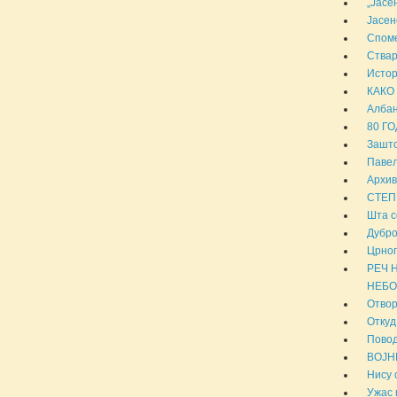
„Јасе
Јасен
Споме
Ствар
Истор
КАКО 
Албан
80 Г
Зашто
Павел
Архив
СТЕП
Шта с
Дубро
Црног
РЕЧ 
НЕБО.
Отвор
Откуд
Повод
ВОЈН
Нису 
Ужас 