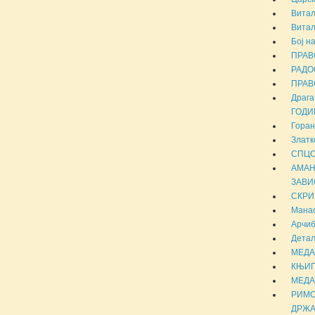
Витал
Витал
Бој н
ПРАВ
РАДО
ПРАВО
Драг
ГОДИН
Горан
Златк
СПЦО 
АМАН
ЗАВИС
СКРИ
Манас
Арчиб
Детаљ
МЕДА
КЊИГ
МЕДА
РИМО
ДРЖАВ