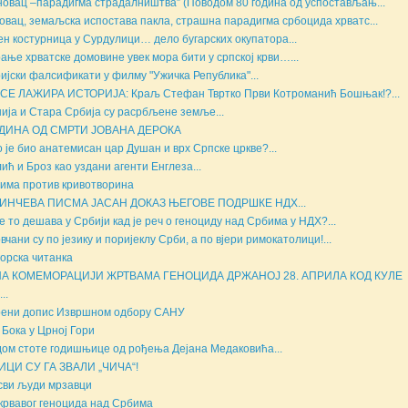
новац ‒парадигма страдалништва” (Поводом 80 година од успостављањ...
овац, земаљска испостава пакла, страшна парадигма србоцида хрватс...
н костурница у Сурдулици… дело бугарских окупатора...
ање хрватске домовине увек мора бити у српској крви…...
ијски фалсификати у филму "Ужичка Република"...
СЕ ЛАЖИРА ИСТОРИЈА: Краљ Стефан Твртко Први Котроманић Бошњак!?...
ија и Стара Србија су расрбљене земље...
ОДИНА ОД СМРТИ ЈОВАНА ДЕРОКА
 је био анатемисан цар Душан и врх Српске цркве?...
ић и Броз као уздани агенти Енглеза...
има против кривотворина
ИНЧЕВА ПИСМА ЈАСАН ДОКАЗ ЊЕГОВЕ ПОДРШКЕ НДХ...
е то дешава у Србији кад је реч о геноциду над Србима у НДХ?...
вчани су по језику и поријеклу Срби, а по вјери римокатолици!...
орска читанка
НА КОМЕМОРАЦИЈИ ЖРТВАМА ГЕНОЦИДА ДРЖАНОЈ 28. АПРИЛА КОД КУЛЕ
..
ени допис Извршном одбору САНУ
 Бока у Црној Гори
ом стоте годишњице од рођења Дејана Медаковића...
ИЦИ СУ ГА ЗВАЛИ „ЧИЧА“!
сви људи мрзавци
крвавог геноцида над Србима