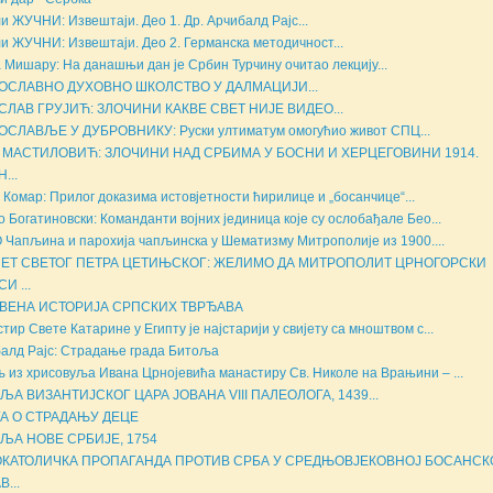
и ЖУЧНИ: Извештаји. Део 1. Др. Арчибалд Рајс...
и ЖУЧНИ: Извештаји. Део 2. Германска методичност...
а Мишару: На данашњи дан је Србин Турчину очитао лекцију...
ОСЛАВНО ДУХОВНО ШКОЛСТВО У ДАЛМАЦИЈИ...
СЛАВ ГРУЈИЋ: ЗЛОЧИНИ КАКВЕ СВЕТ НИЈЕ ВИДЕО...
СЛАВЉЕ У ДУБРОВНИКУ: Руски ултиматум омогућио живот СПЦ...
а МАСТИЛОВИЋ: ЗЛОЧИНИ НАД СРБИМА У БОСНИ И ХЕРЦЕГОВИНИ 1914.
...
 Комар: Прилог доказима истовјетности ћирилице и „босанчице“...
о Богатиновски: Команданти војних јединица које су ослобађале Бео...
Чапљина и парохија чапљинска у Шематизму Митрополије из 1900....
ЕТ СВЕТОГ ПЕТРА ЦЕТИЊСКОГ: ЖЕЛИМО ДА МИТРОПОЛИТ ЦРНОГОРСКИ
И ...
ВЕНА ИСТОРИЈА СРПСКИХ ТВРЂАВА
тир Свете Катарине у Египту је најстарији у свијету са мноштвом с...
алд Рајс: Страдање града Битоља
 из хрисовуља Ивана Црнојевића манастиру Св. Николе на Врањини – ...
ЉА ВИЗАНТИЈСКОГ ЦАРА ЈОВАНА VIII ПАЛЕОЛОГА, 1439...
А О СТРАДАЊУ ДЕЦЕ
ЉА НОВЕ СРБИЈЕ, 1754
КАТОЛИЧКА ПРОПАГАНДА ПРОТИВ СРБА У СРЕДЊОВЈЕКОВНОЈ БОСАНСК
...