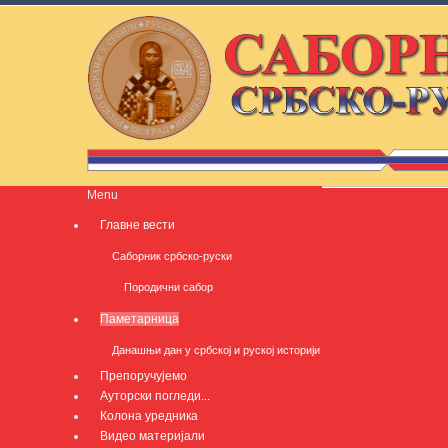
Menu
Главне вести
Саборник србско-руски
Породични сабор
Паметарница
Данашњи дан у србској и руској историји
Препоручујемо
Ауторски погледи...
Колона уредника
Видео материјали