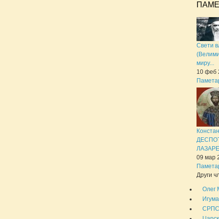
ПАМЕ
Свети в
(Велими
миру...
10 феб 
Памета
Конста
ДЕСПО
ЛАЗАРЕ
09 мар 
Памета
Други чл
Олег 
Игума
СРПС
Царск