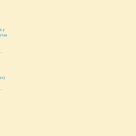
е у
етак
..
ату
..