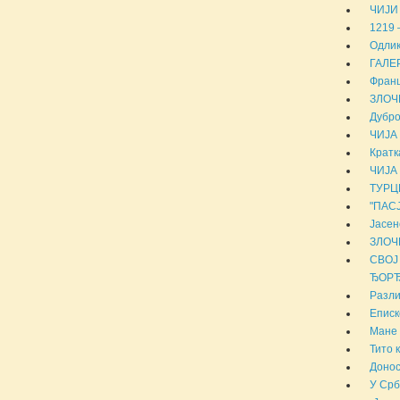
ЧИЈИ 
1219
Одли
ГАЛЕ
Франц
ЗЛОЧ
Дубро
ЧИЈА
Кратк
ЧИЈА
ТУРЦИ
"ПАС
Јасен
ЗЛОЧ
СВОЈ
ЂОРЂА
Разли
Еписк
Мане 
Тито 
Донос
У Срб