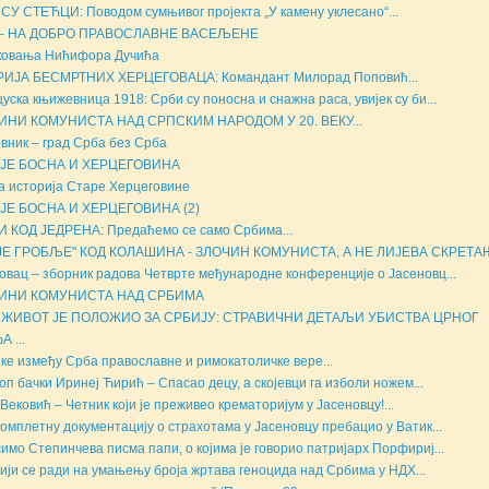
СУ СТЕЋЦИ: Поводом сумњивог пројекта „У камену уклесано“...
 – НА ДОБРО ПРАВОСЛАВНЕ ВАСЕЉЕНЕ
ковања Нићифора Дучића
РИЈА БЕСМРТНИХ ХЕРЦЕГОВАЦА: Командант Милорад Поповић...
уска књижевница 1918: Срби су поносна и снажна раса, увијек су би...
ИНИ КОМУНИСТА НАД СРПСКИМ НАРОДОМ У 20. ВЕКУ...
вник – град Срба без Срба
 ЈЕ БОСНА И ХЕРЦЕГОВИНА
а историја Старе Херцеговине
 ЈЕ БОСНА И ХЕРЦЕГОВИНА (2)
 КОД ЈЕДРЕНА: Предаћемо се само Србима...
ЈЕ ГРОБЉЕ" КОД КОЛАШИНА - ЗЛОЧИН КОМУНИСТА, А НЕ ЛИЈЕВА СКРЕТАЊ
овац – зборник радова Четврте међународне конференције о Јасеновц...
ИНИ КОМУНИСТА НАД СРБИМА
 ЖИВОТ ЈЕ ПОЛОЖИО ЗА СРБИЈУ: СТРАВИЧНИ ДЕТАЉИ УБИСТВА ЦРНОГ
 ...
ке између Срба православне и римокатоличке вере...
оп бачки Иринеј Ћирић – Спасао децу, а скојевци га изболи ножем...
Вековић – Четник који је преживео крематоријум у Јасеновцу!...
комплетну документацију о страхотама у Јасеновцу пребацио у Ватик...
имо Степинчева писма папи, о којима је говорио патријарх Порфириј...
ији се ради на умањењу броја жртава геноцида над Србима у НДХ...