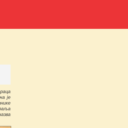
ораца
на је
внике
раља
назва