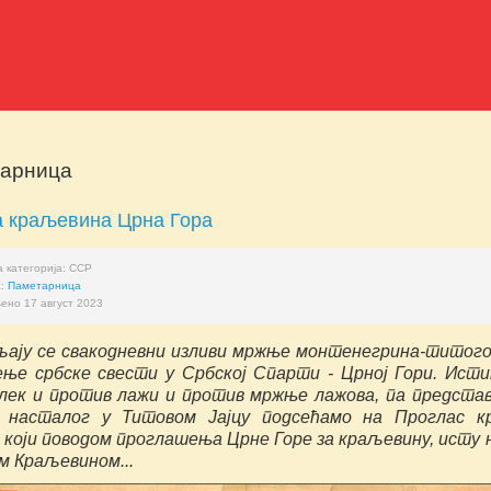
арница
а краљевина Црна Гора
 категорија:
ССР
а:
Паметарница
ено 17 август 2023
ају се свакодневни изливи мржње монтенегрина-титог
ење србске свести у Србској Спарти - Црној Гори. Исти
 лек и против лажи и против мржње лажова, па предста
 насталог у Титовом Јајцу подсећамо на Проглас к
 који поводом проглашења Црне Горе за краљевину, исту 
м Краљевином...