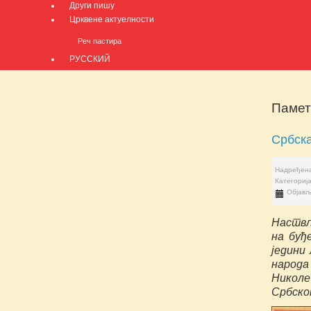
Други пишу
Црквене актуелности
Реч пастира
РУССКИЙ
Памет
Србск
Надређена
Категориј
Објављ
Наствљ
на буђ
једини
народа
Николе
Србско