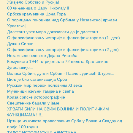
Живјело Србство и Русија!
60 чињеница о Цару Николају II
Србска краљевина Црна Гора
О порицању геноцида над Србима у Независној држави
Хрватској...
Дилетант увек мора доказивати да је дилетант...
O фалсификовању историје и фалсификаторима (1. део)...
Душан Силни
O фалсификовању историје и фалсификаторима (2.део)...
Некажњене клевете Дејана Ристића
Комунисти 1944. стријељали 72 пилота Краљевине
Југославије...
Велики Србин, дупли Србин - Павле Јуришић Штурм...
Циљ је био сатанизација Срба
Русский мир первой половины XI века
Мученици жељни тамјана и свећа
Криза српске историографије
Свештенике бацали у јаме
ХРВАТИ БИЛИ НА СВИМ ВОЈНИМ И ПОЛИТИЧКИМ
ФУНКЦИЈАМА !!!!...
Цртице из живота православних Срба у Враки и Скадру од
прије 100 годин...
ТАЛОГ ИСТОРИЈСКИХ НЕИСТИНА