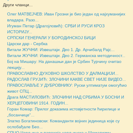
Други чланци...
Олег МАТВЕЈЧЕВ: Иван Грозни је био један од најхуманијих
владара. Разо...
Игуман Петар (Драгојловић): СРБИ И РУСИ КРОЗ
ИСТОРИЈУ...
СРПСКИ ГЕНЕРАЛИ У БОРОДИНСКОЈ БИЦИ
Царски дар - Сербка
Витали ЖУЧНИ: Извештаји. Део 1. Др. Арчибалд Рајс...
Витали ЖУЧНИ: Извештаји. Део 2. Германска методичност...
Бој на Мишару: На данашњи дан је Србин Турчину очитао
лекцију...
ПРАВОСЛАВНО ДУХОВНО ШКОЛСТВО У ДАЛМАЦИЈИ...
РАДОСЛАВ ГРУЈИЋ: ЗЛОЧИНИ КАКВЕ СВЕТ НИЈЕ ВИДЕО...
ПРАВОСЛАВЉЕ У ДУБРОВНИКУ: Руски ултиматум омогућио
живот СПЦ...
Драга МАСТИЛОВИЋ: ЗЛОЧИНИ НАД СРБИМА У БОСНИ И
ХЕРЦЕГОВИНИ 1914. ГОДИН...
Горан Комар: Прилог доказима истовјетности ћирилице и
„босанчице“...
Златко Богатиновски: Команданти војних јединица које су
ослобађале Бео...
СПЦО Чапљина и парохија чапљинска у Шематизму