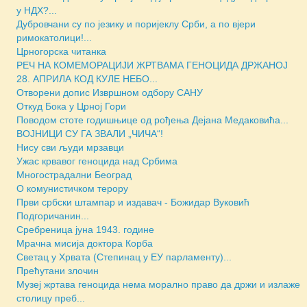
у НДХ?...
Дубровчани су по језику и поријеклу Срби, а по вјери
римокатолици!...
Црногорска читанка
РЕЧ НА КОМЕМОРАЦИЈИ ЖРТВАМА ГЕНОЦИДА ДРЖАНОЈ
28. АПРИЛА КОД КУЛЕ НЕБО...
Отворени допис Извршном одбору САНУ
Откуд Бока у Црној Гори
Поводом стоте годишњице од рођења Дејана Медаковића...
ВОЈНИЦИ СУ ГА ЗВАЛИ „ЧИЧА“!
Нису сви људи мрзавци
Ужас крвавог геноцида над Србима
Многострадални Београд
О комунистичком терору
Први србски штампар и издавач - Божидар Вуковић
Подгоричанин...
Сребреница јуна 1943. године
Мрачна мисија доктора Корба
Светац у Хрвата (Степинац у ЕУ парламенту)...
Прећутани злочин
Музеј жртава геноцида нема морално право да држи и излаже
столицу преб...