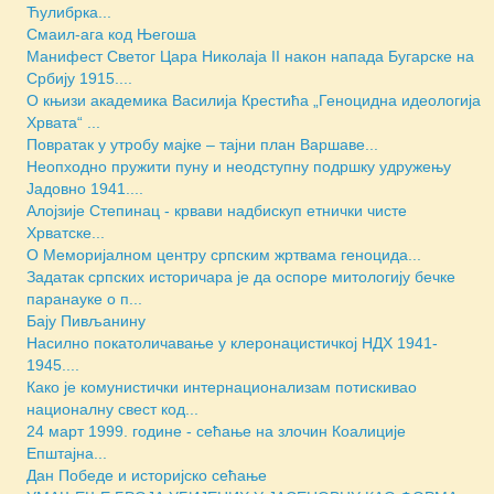
Ћулибрка...
Смаил-ага код Његоша
Манифест Светог Цара Николаја II након напада Бугарске на
Србију 1915....
О књизи академика Василија Крестића „Геноцидна идеологија
Хрвата“ ...
Повратак у утробу мајке – тајни план Варшаве...
Неопходно пружити пуну и неодступну подршку удружењу
Јадовно 1941....
Алојзије Степинац - крвави надбискуп етнички чисте
Хрватске...
О Меморијалном центру српским жртвама геноцида...
Задатак српских историчара је да оспоре митологију бечке
паранауке о п...
Бају Пивљанину
Насилно покатоличавање у клеронацистичкој НДХ 1941-
1945....
Како је комунистички интернационализам потискивао
националну свест код...
24 март 1999. године - сећање на злочин Коалиције
Епштајна...
Дан Победе и историјско сећање