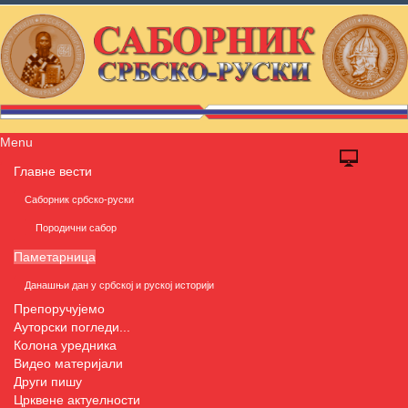
Menu
Главне вести
Саборник србско-руски
Породични сабор
Паметарница
Данашњи дан у србској и руској историји
Препоручујемо
Ауторски погледи...
Колона уредника
Видео материјали
Други пишу
Црквене актуелности