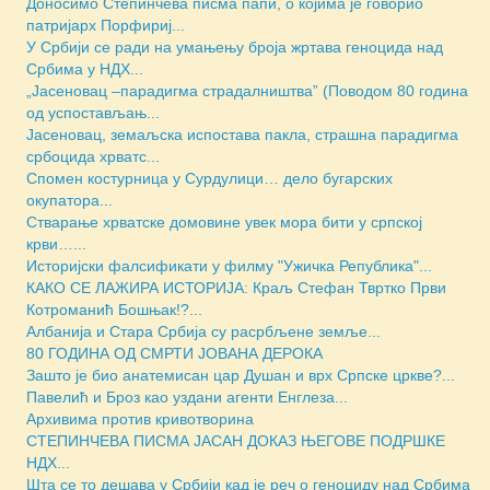
Доносимо Степинчева писма папи, о којима је говорио
патријарх Порфириј...
У Србији се ради на умањењу броја жртава геноцида над
Србима у НДХ...
„Јасеновац ‒парадигма страдалништва” (Поводом 80 година
од успостављањ...
Јасеновац, земаљска испостава пакла, страшна парадигма
србоцида хрватс...
Спомен костурница у Сурдулици… дело бугарских
окупатора...
Стварање хрватске домовине увек мора бити у српској
крви…...
Историјски фалсификати у филму "Ужичка Република"...
КАКО СЕ ЛАЖИРА ИСТОРИЈА: Краљ Стефан Твртко Први
Котроманић Бошњак!?...
Албанија и Стара Србија су расрбљене земље...
80 ГОДИНА ОД СМРТИ ЈОВАНА ДЕРОКА
Зашто је био анатемисан цар Душан и врх Српске цркве?...
Павелић и Броз као уздани агенти Енглеза...
Архивима против кривотворина
СТЕПИНЧЕВА ПИСМА ЈАСАН ДОКАЗ ЊЕГОВЕ ПОДРШКЕ
НДХ...
Шта се то дешава у Србији кад је реч о геноциду над Србима