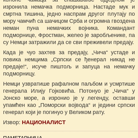
изронила немачка подморница. Настаде мук и
смртна тишина, једно наспрам другог плутају по
мору чамчић са шачицом Срба и огромна гвоздена
неман пуна немачких војника. Командант
подморнице, Фростман, желео је заробљенике, па
су Немци затражили да се сви преживели предају.
Када је чуо захтев за предају, „Чича“ устаде и
повика немцима „Српски се ђенерал никад не
предаје!“, исуче пиштољ и запуца на немачку
подморницу.
Немци узвратише рафалном паљбом и усмртише
генерала Илију Гојковића. Потонуо је „Чича“ у
Јонско море, а изронио је у легенду, оставши
упамћен као „Поморски војвода“ и једини српски
генерал који је погинуо у Великом рату.
Извор:
НАЦИОНАЛИСТ