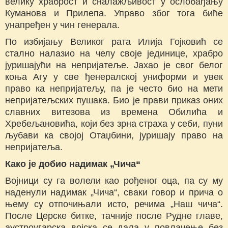
велику храброст и сналажљивост у ослобађању
Куманова и Прилепа. Управо због тога биће
унапређен у чин генерала.
По избијању Великог рата Илија Гојковић се
стално налазио на челу своје јединице, храбро
јуришајући на непријатеље. Јахао је свог белог
коња Агу у све ђенералској униформи и увек
право ка непријатељу, па је често био на мети
непријатељских пушака. Био је прави приказ оних
славних витезова из времена Обилића и
Хребељановића, који без зрна страха у себи, пуни
љубави ка својој Отаџбини, јуришају право на
непријатеља.
Како је добио надимак „Чича“
Војници су га волели као рођеног оца, па су му
наденули надимак „Чича“, сваки говор и прича о
њему су отпочињали исто, речима „Наш чича“.
После Церске битке, тачније после Рудне главе,
аустроугарска војска се дала у повлачење без