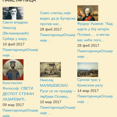
ПАМЕТАРНИЦА
Само слепац није
видео да је Бугарска
Свети владика
Фјодор Ушаков: “Кад
против нас...
Николај
идете у бој читајте
28 феб 2017
(Велимировић):
Псламе,… и метак
Паметарница
Опшир
Србија у миру...
вас неће пого...
није ...
10 феб 2017
28 феб 2017
Паметарница
Опшир
Паметарница
Опшир
није ...
није ...
Српски траг у
Николај
Константин
Кримском рату
МАЛИШЕВСКИЈ:
Философ: СВЕТИ
14 мар 2017
Руси се не предају –
ДЕСПОТ СТЕФАН
Паметарница
Опшир
тврђава Осовец...
ЛАЗАРЕВИЋ...
није ...
10 мар 2017
09 мар 2017
Паметарница
Опшир
Паметарница
Опшир
није ...
није ...