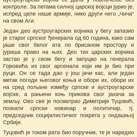
контроле. За петама силној царској војсци јурио је,
испред целе наше армије, нико други него „Чича“
на свом Аги.
Један део аустроугарских војника у бегу запазио
је старог српског ђенерала од 60 година, како сам
јаше свог белог ата по брисаном простору и
јуриша право на њих. Део тих царских војника
застао је у свом бегу и запуцао на генерала
Гојковића из свог арсенала који им је био при
руци. Он се тада дао у још јачи кас, али један
метак погоди његовог коња и обори их, обори их
на сред пољане између српске и аустроугарске
војске, а рањени коњ прикова свог јахача за
земљу. Ово све је посматрао Димитрије Туцовић,
познати српски новинар и политичар, тј.
председник социјалистичког покрета у ондашњој
Србији.
Туцовић је током рата био поручник, те је наредио