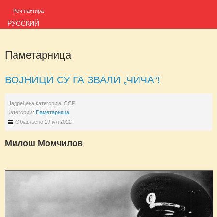
Реч пастира
РУССКИЙ
Паметарница
ВОЈНИЦИ СУ ГА ЗВАЛИ „ЧИЧА“!
Надређена категорија:
ССР
Категорија:
Паметарница
Објављено 19 јул 2022
Милош Момчилов