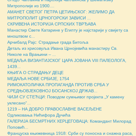
Митрополије из 1900....
АМАНЕТ СВЕТОГ ПЕТРА ЦЕТИЊСКОГ: ЖЕЛИМО ДА
МИТРОПОЛИТ ЦРНОГОРСКИ ЗАВИСИ ...
СКРИВЕНА ИСТОРИЈА СРПСКИХ ТВРЂАВА
Манастир Свете Катарине у Египту је најстарији у свијету са
мноштвом с...
Арчибалд Рајс: Страдање града Битоља
Детаљ из хрисовуља Ивана Црнојевића манастиру Св.
Николе на Врањини – ...
МЕДАЉА ВИЗАНТИЈСКОГ ЦАРА ЈОВАНА VIII ПАЛЕОЛОГА,
1439...
КЊИГА О СТРАДАЊУ ДЕЦЕ
МЕДАЉА НОВЕ СРБИЈЕ, 1754
РИМОКАТОЛИЧКА ПРОПАГАНДА ПРОТИВ СРБА У
СРЕДЊОВЈЕКОВНОЈ БОСАНСКОЈ ДРЖАВ...
ЧИЈИ СУ СТЕЋЦИ: Поводом сумњивог пројекта „У камену
уклесано“...
1219 – НА ДОБРО ПРАВОСЛАВНЕ ВАСЕЉЕНЕ
Одликовања Нићифора Дучића
ГАЛЕРИЈА БЕСМРТНИХ ХЕРЦЕГОВАЦА: Командант Милорад
Поповић...
Француска књижевница 1918: Срби су поносна и снажна раса,