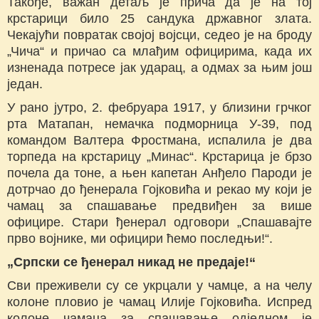
Такође, важан детаљ је прича да је на тој
крстарици било 25 сандука државног злата.
Чекајући повратак својој војсци, седео је на броду
„Чича“ и причао са млађим официрима, када их
изненада потресе јак ударац, а одмах за њим још
један.
У рано јутро, 2. фебруара 1917, у близини грчког
рта Матапан, немачка подморница У-39, под
командом Валтера Фростмана, испалила је два
торпеда на крстарицу „Минас“. Крстарица је брзо
почела да тоне, а њен капетан Анђело Пароди је
дотрчао до ђенерала Гојковића и рекао му који је
чамац за спашавање предвиђен за више
официре. Стари ђенерал одговори „Спашавајте
прво војнике, ми официри ћемо последњи!“.
„Српски се ђенерал никад не предаје!“
Сви преживели су се укрцали у чамце, а на челу
колоне пловио је чамац Илије Гојковића. Испред
колоне чамаца за спашавање одједном је