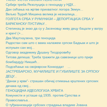
Србији треба Резолуција о геноциду у НДХ...
Дан сећања на жртве прихватног логора Земун...
Вељко Ђурић Мишина велика је незналица...
ГОЛГОТА СРБА У РУМУНИЈИ – ДЕПОРТАЦИЈА СРБА У
БАРАГАНСКУ ПУСТИЊУ...
Степинац је знао да су у Јасеновцу живу децу бацали у ватру
и креч! (+...
Два Маутхаузена, три геноцида
Радостан сам што с вама налажем српски Бадњак и што је
испуњен сан мој...
Одговор академику Душану Теодоровићу
Титова депеша: Треба тражити да савезници што прије
бомбардују Никшић...
Подсећање на својеврсни Конкордат ...
ЈАСТРЕБАРСКО, МУЧИЛИШТЕ И ГУБИЛИШТЕ ЗА СРПСКУ
ДЕЦУ...
“Данак у крви”- страшан обичај отимања крштених српских
дечака од свој...
ГЕНОЦИДНА ИДЕОЛОГИЈА ХРВАТА
Комунисти и усташе од 1935. против Српства и
Православља...
О туђманизацији србских страдања владике Јована