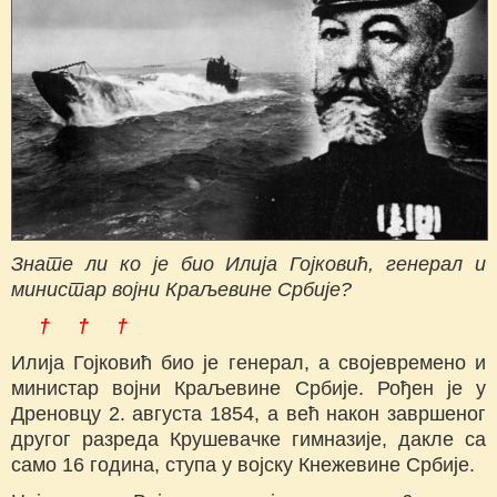
Знате ли ко је био Илија Гојковић, генерал и
министар војни Краљевине Србије?
† † †
Илија Гојковић био је генерал, а својевремено и
министар војни Краљевине Србије. Рођен је у
Дреновцу 2. августа 1854, а већ након завршеног
другог разреда Крушевачке гимназије, дакле са
само 16 година, ступа у војску Кнежевине Србије.