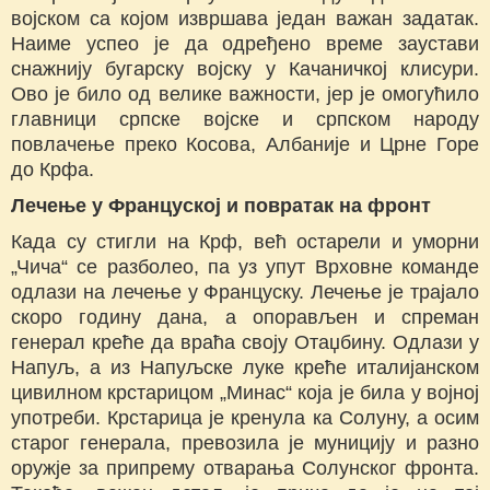
војском са којом извршава један важан задатак.
Наиме успео је да одређено време заустави
снажнију бугарску војску у Качаничкој клисури.
Ово је било од велике важности, јер је омогућило
главници српске војске и српском народу
повлачење преко Косова, Албаније и Црне Горе
до Крфа.
Лечење у Француској и повратак на фронт
Када су стигли на Крф, већ остарели и уморни
„Чича“ се разболео, па уз упут Врховне команде
одлази на лечење у Француску. Лечење је трајало
скоро годину дана, а опорављен и спреман
генерал креће да враћа своју Отаџбину. Одлази у
Напуљ, а из Напуљске луке креће италијанском
цивилном крстарицом „Минас“ која је била у војној
употреби. Крстарица је кренула ка Солуну, а осим
старог генерала, превозила је муницију и разно
оружје за припрему отварања Солунског фронта.