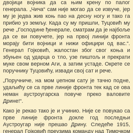
двојици војника да са њим крену по палог
генерала. „Чича“ сам није могао да се извуче, јер
му је једва жив коњ пао на десну ногу и тако га
прибио уз земљу. Када су му пришли, Туцовић му
рече „Господине ђенерале, сматрам да је најбоље
да се ви повучете, јер на првој линији фронта
морају бити војници и нижи официри од вас.“.
Генерал Гојковић, жалостан због свог коња и
збуњен од ударца о тло, узе пиштољ и прекрати
муке свом верном Аги, а затим устаде. Окрете се
поручнику Туцовићу, извади свој сат и рече.
„Поручниче, на мом џепном сату је тачно подне,
удаљићу се са прве линије фронта тек кад се ова
неман аустроугарска повуче преко валовите
Дрине!“.
Како је рекао тако је и учинио. Није се повукао са
прве линије фронта докле год последњи
Аустроугар није прешао Дрину. Следеће 1915,
генерал Гојковић преузима команду над Тимочком