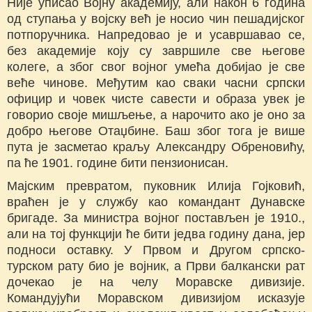
Није уписао Војну академију, али након 6 година
од ступања у војску већ је носио чин пешадијског
потпоручника. Напредовао је и усавршавао се,
без академије коју су завршиле све његове
колеге, а због свог војног умећа добијао је све
веће чинове. Међутим као сваки часни српски
официр и човек чисте савести и образа увек је
говорио своје мишљење, а нарочито ако је оно за
добро његове Отаџбине. Баш због тога је више
пута је засметао краљу Александру Обреновићу,
па ће 1901. године бити пензионисан.
Мајским превратом, пуковник Илија Гојковић,
враћен је у службу као командант Дунавске
бригаде. За министра војног постављен је 1910.,
али на тој функцији ће бити једва годину дана, јер
подноси оставку. У Првом и Другом српско-
турском рату био је војник, а Први балкански рат
дочекао је на челу Моравске дивизије.
Командујући Моравском дивизијом исказује