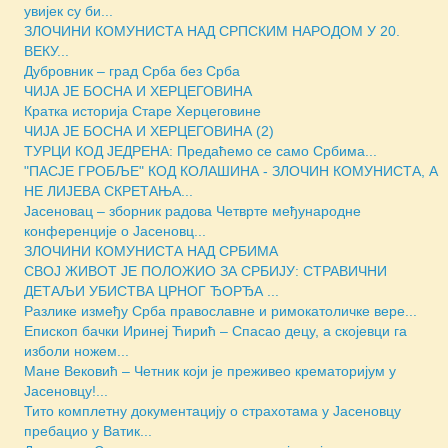
увијек су би...
ЗЛОЧИНИ КОМУНИСТА НАД СРПСКИМ НАРОДОМ У 20.
ВЕКУ...
Дубровник – град Срба без Срба
ЧИЈА ЈЕ БОСНА И ХЕРЦЕГОВИНА
Кратка историја Старе Херцеговине
ЧИЈА ЈЕ БОСНА И ХЕРЦЕГОВИНА (2)
ТУРЦИ КОД ЈЕДРЕНА: Предаћемо се само Србима...
"ПАСЈЕ ГРОБЉЕ" КОД КОЛАШИНА - ЗЛОЧИН КОМУНИСТА, А
НЕ ЛИЈЕВА СКРЕТАЊА...
Јасеновац – зборник радова Четврте међународне
конференције о Јасеновц...
ЗЛОЧИНИ КОМУНИСТА НАД СРБИМА
СВОЈ ЖИВОТ ЈЕ ПОЛОЖИО ЗА СРБИЈУ: СТРАВИЧНИ
ДЕТАЉИ УБИСТВА ЦРНОГ ЂОРЂА ...
Разлике између Срба православне и римокатоличке вере...
Епископ бачки Иринеј Ћирић – Спасао децу, а скојевци га
изболи ножем...
Мане Вековић – Четник који је преживео крематоријум у
Јасеновцу!...
Тито комплетну документацију о страхотама у Јасеновцу
пребацио у Ватик...