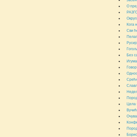
Јасен
О пре
РАЗГ
Округ
Кога 
Сви ћ
Пелаг
Русиј
Гогољ
Без с
Игума
Говор
Однос
Срећн
Слав
Недељ
Пород
Цела 
Вучић
Очува
Конфе
Пород
Борис