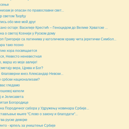
есење
низам је опасан по православни свет...
р светом Ђорђу
ись обо мне мой друг
ано остаје: Василије Крестић – Геноцидом до Велике Хрватске ...
на о светој Ксенији у Руском дому
оп Григорије са латинима у католичком храму чита јеретички Симбол...
ара тако позно
тию хора посвящается
ся, Невесто неневестная
, марш из моје авлије!
сметају вера, Црква и Бог?
 благоверни кнез Александар Невски...
е србски национализам?
вас гледамо
ошевој капели
ј и Јелисавета
ятая Богородице
на Породичног сабора у Удружењу новинара Србије...
тављање књиге "Слово о закону и благодати"...
ва руске девојке
инто - крпељ за уништење Србије