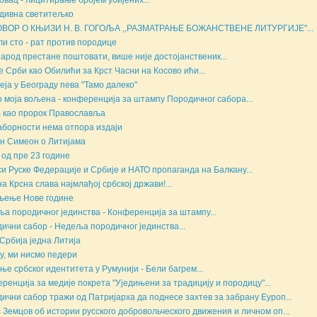
овац - лицитирање бројем убијених...
дивна светитељко
ОВОР О КЊИЗИ Н. В. ГОГОЉА ,,РАЗМАТРАЊЕ БОЖАНСТВЕНЕ ЛИТУРГИЈЕ"...
ли сто - рат против породице
народ престане поштовати, више није достојанственик...
е Срби као Обилићи за Крст Часни на Косово ићи...
еја у Београду пева "Тамо далеко"
о моја вољена - конференција за штампу Породичног сабора...
 као пророк Православља
аборности нема отпора издаји
н Симеон о Литијама
 од пре 23 године
и Руске Федерације и Србије и НАТО пропаганда на Балкану...
а Крсна слава најмлађој србској држави!...
љење Нове године
а породичног јединства - Конференција за штампу...
ични сабор - Недеља породичног јединства...
Србија једна Литија
у, ми нисмо педери
ње србског идентитета у Румунији - Бели багрем...
ренција за медије покрета "Уједињени за традицију и породицу"...
ични сабор тражи од Патријарха да поднесе захтев за забрану Еуроп...
 Земцов об истории русского добровольческого движения и личном оп...