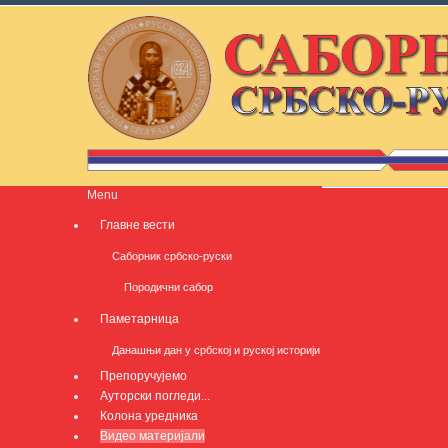
Menu
Главне вести
Саборник србско-руски
Породични сабор
Паметарница
Данашњи дан у србској и руској историји
Препоручујемо
Ауторски погледи...
Колона уредника
Видео материјали