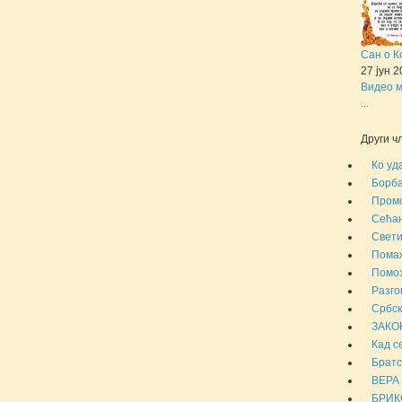
Сан о К
27 јун 
Видео м
...
Други чл
Ко уд
Борба
Промо
Сећањ
Свети
Помаж
Помоз
Разго
Србск
ЗАКО
Кад с
Братс
ВЕРА
БРИКС