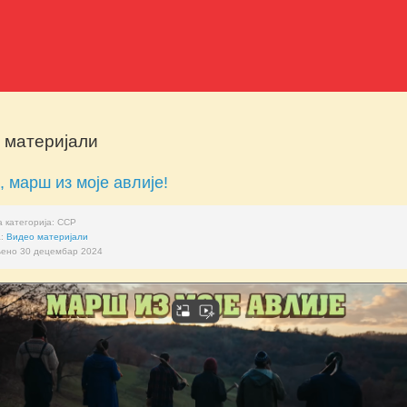
 материјали
 марш из моје авлије!
 категорија:
ССР
а:
Видео материјали
ено 30 децембар 2024