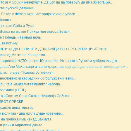
то је у Србији неверујуће, да Бог да да поверују да има живога Бо...
ва русской девушки
 Петар и Февронија - Историја вечне љубави...
Косова
не везе Срба и Руса
ећања на жртве Прихватног логора Земун...
м Победы - Тёмная ночь
 за истину
ШТИНА ДА ПОНИШТИ ДЕКЛАРАЦИЈУ О СРЕБРЕНИЦИ ИЗ 2010....
дина од битке на Кошарама
т агрессии НАТО против Югославии. Итервью с Русским добровольцем...
ање Ане Михаљице и њене деце, поsледица је доношења антипородични...
алм, појање (Псалом 50, пение)
нословенски као једини богослужбени језик...
још гаје менталитет великог народа...
блемима у СПЦ
ва Светом Сави Светог Николаја Србског...
ИВОТ СРБСКЕ
савско донаторство
и молитва - два крила душе човекове...
на положајима изнад Бахмута
и језик и ћирилица данас