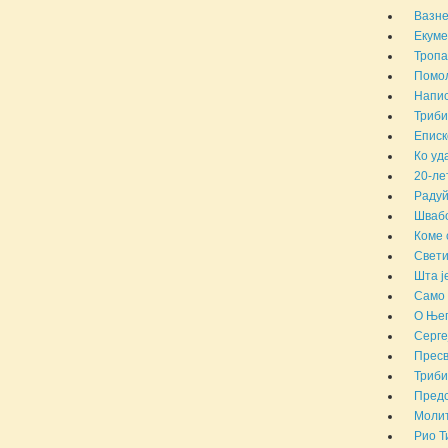
Вазн
Екуме
Тропа
Помол
Напис
Триби
Еписк
Ко уд
20-ле
Радуй
Швабо
Коме 
Свети
Шта ј
Само 
О Њег
Серге
Пресв
Триби
Предс
Молит
Рио Т