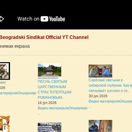
Beogradski Sindikat Official YT Channel
Снимак екрана
Сербские святыни в
ПЕСНЬ СВЯТЫМ
ские
сибирской глубинке. Как 
ЦАРСТВЕННЫМ
2026
связывает русских и се...
СТРАСТОТЕРПЦАМ
атеријали
Опширније
30 јун 2026
РОМАНОВЫМ...
Видео материјали
Опшир
16 јул 2026
...
Видео материјали
Опширније
...