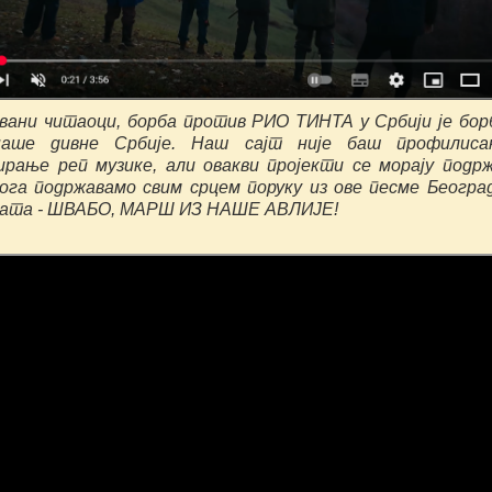
ани читаоци, борба против РИО ТИНТА у Србији је бор
наше дивне Србије. Наш сајт није баш профилиса
ирање реп музике, али овакви пројекти се морају подр
ога подржавамо свим срцем поруку из ове песме Београ
ата - ШВАБО, МАРШ ИЗ НАШЕ АВЛИЈЕ!