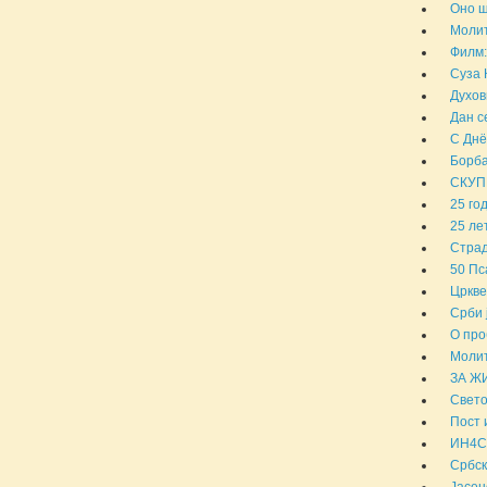
Оно ш
Молит
Филм:
Суза 
Духов
Дан с
С Днё
Борба
СКУП
25 го
25 ле
Страд
50 Пс
Цркве
Срби 
О про
Молит
ЗА Ж
Свето
Пост 
ИН4С 
Србск