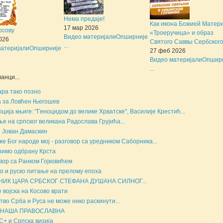
Нема предаје!
Как икона Божией Матер
17 мар 2026
осову
«Троеручица» и образ
Видео материјали
Опширније
2026
Святого Саввы Сербского 
...
атеријали
Опширније
27 феб 2026
Видео материјали
Опшир
...
анци...
ара тако позно
 за Ловћен Његошев
ција књиге: "Геноцидом до велике Хрватске", Василије Крестић...
е на српског великана Радослава Грујића...
 Јован Дамаскин
е Бог народе мој - разговор са уредником Саборника...
имо одбрану Крста
вор са Ранком Гојковићем
о и руско питање на прелому епоха
НИК ЦАРА СРБСКОГ СТЕФАНА ДУШАНА СИЛНОГ...
е војска на Косово врати
тво Срба и Руса не може нико раскинути...
 НАША ПРАВОСЛАВНА
+ и Српска визија