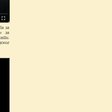
ба за
н за
жати.
дског