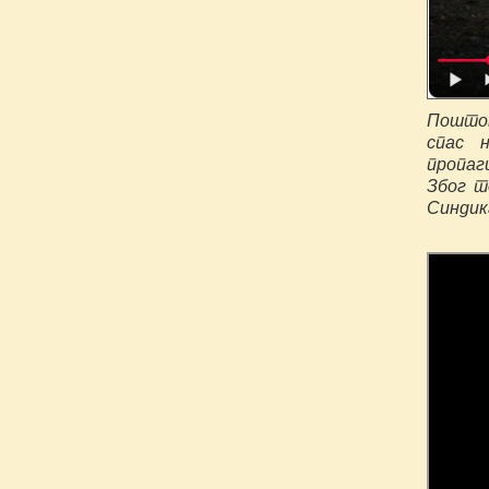
Поштов
спас 
пропаг
Због т
Синдик