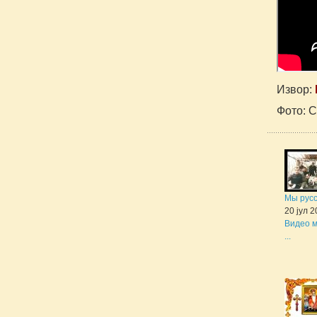
Извор:
Фото: 
Мы рус
20 јул 
Видео м
...