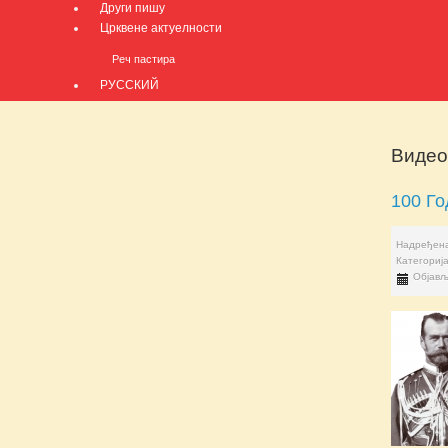
Други пишу
Црквене актуелности
Реч пастира
РУССКИЙ
Видео
100 Го
Надређена
Категориј
Објављ