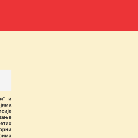
и" и
ојима
сије
ање
етих
арни
сима