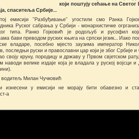
који поштују сећање на Светог
ја, спаситеља Србије...
тој емисији "Разбуђивање" угостили смо Ранка Гојко
едника Руског сабрања у Србији - монархистичке огрганиз
ког типа. Ранко Гојковић је родољуб и русофил кој
ама бави преводом руских књига на српски језик... Иако по
ске владаре, посебно мјесто заузима император Никол
, последњи руски и православни цар који је због Србије и
о своју круну, породицу и државу у Првом свјетском рату,
м наводи велике издаје која је владала у руској војсци и
ини).
и водитељ Милан Чучковић
и изнесени у емисији не морају бити обавезно и ст
ст-а