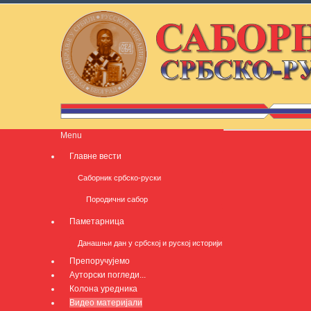
Menu
Главне вести
Саборник србско-руски
Породични сабор
Паметарница
Данашњи дан у србској и руској историји
Препоручујемо
Ауторски погледи...
Колона уредника
Видео материјали