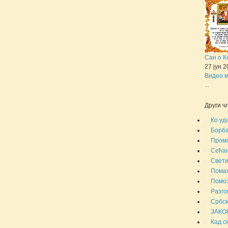
Сан о К
27 јун 
Видео м
...
Други чл
Ко уд
Борба
Промо
Сећањ
Свети
Помаж
Помоз
Разго
Србск
ЗАКО
Кад с