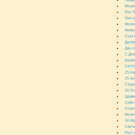
Молит
Рио Т
Оно ш
Молит
Филм:
Суза 
Духов
Дан с
С Днё
Борба
СКУП
25 го
25 ле
Страд
50 Пс
Цркве
Срби 
О про
Молит
ЗА Ж
Свето
Пост 