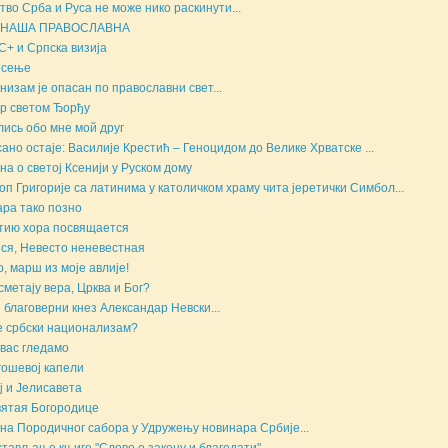
тво Срба и Руса не може нико раскинути...
 НАША ПРАВОСЛАВНА
+ и Српска визија
есење
низам је опасан по православни свет...
р светом Ђорђу
ись обо мне мой друг
ано остаје: Василије Крестић – Геноцидом до Велике Хрватске ...
на о светој Ксенији у Руском дому
оп Григорије са латинима у католичком храму чита јеретички Симбол...
ара тако позно
тию хора посвящается
ся, Невесто неневестная
, марш из моје авлије!
сметају вера, Црква и Бог?
 благоверни кнез Александар Невски...
е србски национализам?
вас гледамо
ошевој капели
ј и Јелисавета
ятая Богородице
на Породичног сабора у Удружењу новинара Србије...
тављање књиге "Слово о закону и благодати"...