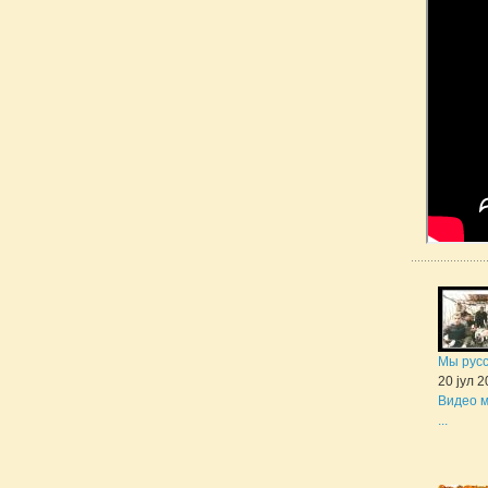
Мы рус
20 јул 
Видео м
...