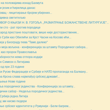
на положајима изнад Бахмута
и језик и ћирилица данас
овац - лицитирање бројем убијених...
дивна светитељко
ОВОР О КЊИЗИ Н. В. ГОГОЉА ,,РАЗМАТРАЊЕ БОЖАНСТВЕНЕ ЛИТУРГИЈЕ"...
ли сто - рат против породице
народ престане поштовати, више није достојанственик...
е Срби као Обилићи за Крст Часни на Косово ићи...
еја у Београду пева "Тамо далеко"
о моја вољена - конференција за штампу Породичног сабора...
 као пророк Православља
аборности нема отпора издаји
н Симеон о Литијама
 од пре 23 године
и Руске Федерације и Србије и НАТО пропаганда на Балкану...
а Крсна слава најмлађој србској држави!...
љење Нове године
а породичног јединства - Конференција за штампу...
ични сабор - Недеља породичног јединства...
Србија једна Литија
у, ми нисмо педери
ње србског идентитета у Румунији - Бели багрем...