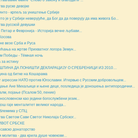
ва руске девојке
инто - крпељ за уништење Србије
то је у Србији неверујуће, да Бог да да поверују да има живога Бо...
ва русской девушки
 Петар и Февронија - Историја вечне љубави...
Косова
не везе Срба и Руса
ећања на жртве Прихватног логора Земун...
м Победы - Тёмная ночь
 за истину
ШТИНА ДА ПОНИШТИ ДЕКЛАРАЦИЈУ О СРЕБРЕНИЦИ ИЗ 2010....
дина од битке на Кошарама
т агрессии НАТО против Югославии. Итервью с Русским добровольцем...
ање Ане Михаљице и њене деце, поsледица је доношења антипородични...
алм, појање (Псалом 50, пение)
нословенски као једини богослужбени језик...
још гаје менталитет великог народа...
блемима у СПЦ
ва Светом Сави Светог Николаја Србског...
ИВОТ СРБСКЕ
савско донаторство
и молитва - два крила душе човекове...