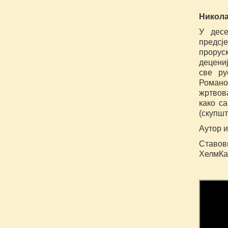
Никола
У десе
предсј
прорус
децениј
све ру
Романов
жртвова
како са
(скупшт
Аутор 
Ставов
ХелмКа