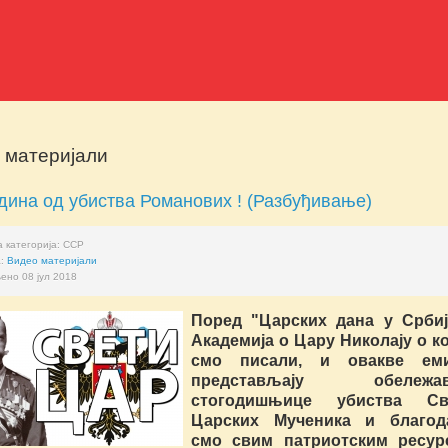
 материјали
дина од убиства Романових ! (Разбуђивање)
 категорија:
ССР
а:
Видео материјали
ено 08 јул 2018
Поред "Царских дана у Србиј
Академија о Цару Николају о к
смо писали, и овакве еми
представљају обележав
стогодишњице убиства Св
Царских Мученика и благод
смо свим патриотским ресур