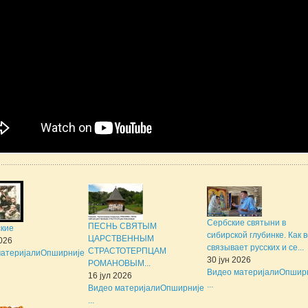
Сербские святыни в
ПЕСНЬ СВЯТЫМ
ские
сибирской глубинке. Как 
ЦАРСТВЕННЫМ
2026
связывает русских и се...
СТРАСТОТЕРПЦАМ
атеријали
Опширније
30 јун 2026
РОМАНОВЫМ...
Видео материјали
Опшир
16 јул 2026
...
Видео материјали
Опширније
...