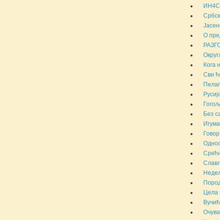
ИН4С 
Србск
Јасен
О пре
РАЗГ
Округ
Кога 
Сви ћ
Пелаг
Русиј
Гогољ
Без с
Игума
Говор
Однос
Срећн
Слав
Недељ
Пород
Цела 
Вучић
Очува