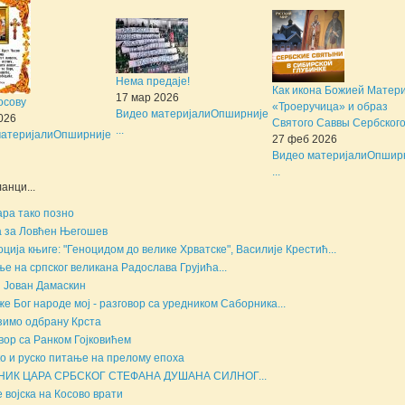
Нема предаје!
Как икона Божией Матер
17 мар 2026
осову
«Троеручица» и образ
Видео материјали
Опширније
2026
Святого Саввы Сербского 
...
атеријали
Опширније
27 феб 2026
Видео материјали
Опшир
...
анци...
ара тако позно
 за Ловћен Његошев
ција књиге: "Геноцидом до велике Хрватске", Василије Крестић...
е на српског великана Радослава Грујића...
 Јован Дамаскин
е Бог народе мој - разговор са уредником Саборника...
имо одбрану Крста
вор са Ранком Гојковићем
о и руско питање на прелому епоха
НИК ЦАРА СРБСКОГ СТЕФАНА ДУШАНА СИЛНОГ...
е војска на Косово врати