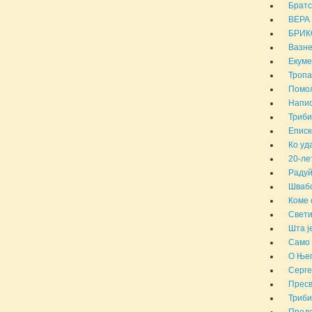
Братс
ВЕРА
БРИКС
Вазн
Екуме
Тропа
Помол
Напис
Триби
Еписк
Ко уд
20-ле
Радуй
Швабо
Коме 
Свети
Шта ј
Само 
О Њег
Серге
Пресв
Триби
Предс