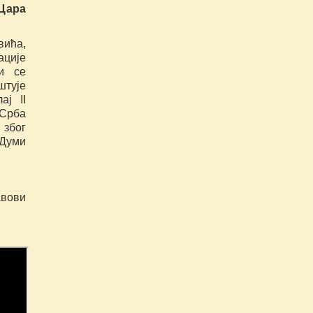
 Цара
вића,
ације
и се
штује
ај II
 Срба
 због
 Думи
авови