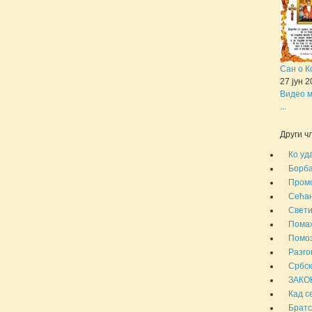
Сан о К
27 јун 
Видео м
...
Други чл
Ко уд
Борба
Промо
Сећањ
Свети
Помаж
Помоз
Разго
Србск
ЗАКО
Кад с
Братс