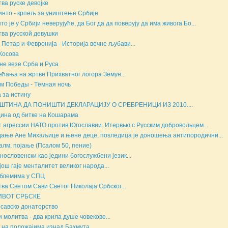
ва руске девојке
инто - крпељ за уништење Србије
то је у Србији неверујуће, да Бог да да поверују да има живога Бо...
ва русской девушки
 Петар и Февронија - Историја вечне љубави...
Косова
не везе Срба и Руса
ећања на жртве Прихватног логора Земун...
м Победы - Тёмная ночь
 за истину
ШТИНА ДА ПОНИШТИ ДЕКЛАРАЦИЈУ О СРЕБРЕНИЦИ ИЗ 2010....
дина од битке на Кошарама
т агрессии НАТО против Югославии. Итервью с Русским добровольцем...
ање Ане Михаљице и њене деце, поsледица је доношења антипородични...
алм, појање (Псалом 50, пение)
нословенски као једини богослужбени језик...
још гаје менталитет великог народа...
блемима у СПЦ
ва Светом Сави Светог Николаја Србског...
ИВОТ СРБСКЕ
савско донаторство
и молитва - два крила душе човекове...
на положајима изнад Бахмута