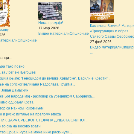
Нема предаје!
Как икона Божией Матер
17 мар 2026
осову
«Троеручица» и образ
Видео материјали
Опширније
2026
Святого Саввы Сербского 
...
атеријали
Опширније
27 феб 2026
Видео материјали
Опшир
...
анци...
ара тако позно
 за Ловћен Његошев
ција књиге: "Геноцидом до велике Хрватске", Василије Крестић...
е на српског великана Радослава Грујића...
 Јован Дамаскин
е Бог народе мој - разговор са уредником Саборника...
имо одбрану Крста
вор са Ранком Гојковићем
о и руско питање на прелому епоха
НИК ЦАРА СРБСКОГ СТЕФАНА ДУШАНА СИЛНОГ...
е војска на Косово врати
тво Срба и Руса не може нико раскинути...