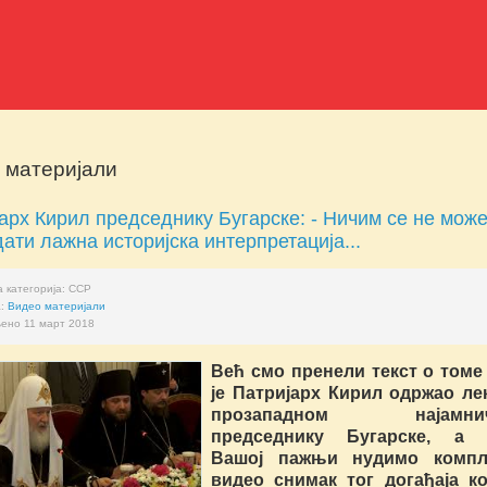
 материјали
арх Кирил председнику Бугарске: - Ничим се не мож
ати лажна историјска интерпретација...
 категорија:
ССР
а:
Видео материјали
ено 11 март 2018
Већ смо пренели текст о томе
је Патријарх Кирил одржао ле
прозападном најамнич
председнику Бугарске, а 
Вашој пажњи нудимо компл
видео снимак тог догађаја ко