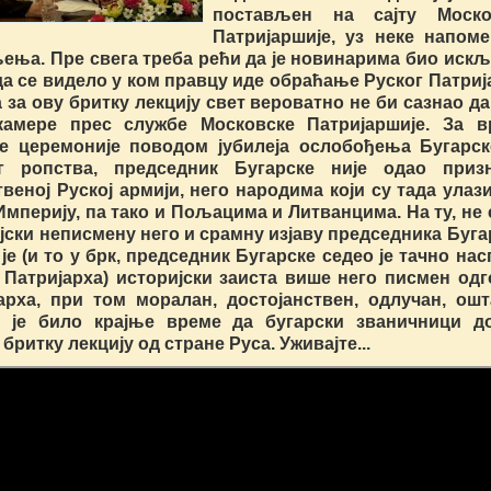
постављен на сајту Моско
Патријаршије, уз неке напом
ења. Пре свега треба рећи да је новинарима био иск
да се видело у ком правцу иде обраћање Руског Патриј
а за ову бритку лекцију свет вероватно не би сазнао да
камере прес службе Московске Патријаршије. За в
е церемоније поводом јубилеја ослобођења Бугарск
ог ропства, председник Бугарске није одао приз
твеној Руској армији, него народима који су тада улаз
Империју, па тако и Пољацима и Литванцима. На ту, не
јски неписмену него и срамну изјаву председника Буга
 је (и то у брк, председник Бугарске седео је тачно на
 Патријарха) историјски заиста више него писмен од
арха, при том моралан, достојанствен, одлучан, ош
о је било крајње време да бугарски званичници до
бритку лекцију од стране Руса. Уживајте...