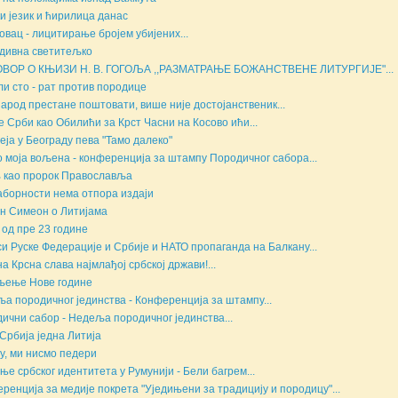
и језик и ћирилица данас
овац - лицитирање бројем убијених...
дивна светитељко
ОВОР О КЊИЗИ Н. В. ГОГОЉА ,,РАЗМАТРАЊЕ БОЖАНСТВЕНЕ ЛИТУРГИЈЕ"...
ли сто - рат против породице
народ престане поштовати, више није достојанственик...
е Срби као Обилићи за Крст Часни на Косово ићи...
еја у Београду пева "Тамо далеко"
о моја вољена - конференција за штампу Породичног сабора...
 као пророк Православља
аборности нема отпора издаји
н Симеон о Литијама
 од пре 23 године
и Руске Федерације и Србије и НАТО пропаганда на Балкану...
а Крсна слава најмлађој србској држави!...
љење Нове године
а породичног јединства - Конференција за штампу...
ични сабор - Недеља породичног јединства...
Србија једна Литија
у, ми нисмо педери
ње србског идентитета у Румунији - Бели багрем...
ренција за медије покрета "Уједињени за традицију и породицу"...