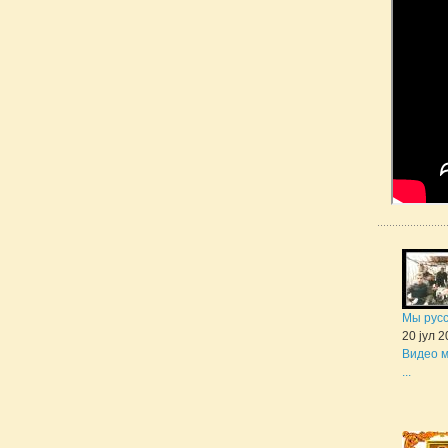
Мы рус
20 јул 
Видео м
...