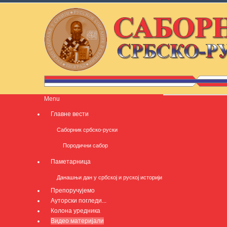
Menu
Главне вести
Саборник србско-руски
Породични сабор
Паметарница
Данашњи дан у србској и руској историји
Препоручујемо
Ауторски погледи...
Колона уредника
Видео материјали