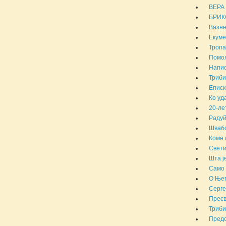
ВЕРА
БРИКС
Вазн
Екуме
Тропа
Помол
Напис
Триби
Еписк
Ко уд
20-ле
Радуй
Швабо
Коме 
Свети
Шта ј
Само 
О Њег
Серге
Пресв
Триби
Предс