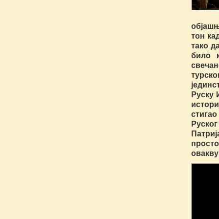
објашњ
тон ка
тако д
било 
свечан
турск
јединс
Руску 
истори
стигао
Руског
Патриј
прост
овакву 