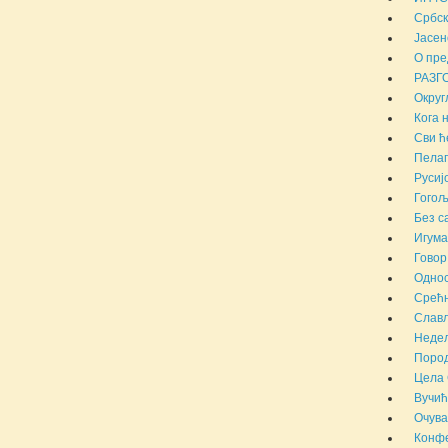
Србск
Јасен
О пре
РАЗГ
Округ
Кога 
Сви ћ
Пелаг
Русиј
Гогољ
Без с
Игума
Говор
Однос
Срећн
Слав
Недељ
Пород
Цела 
Вучић
Очува
Конфе