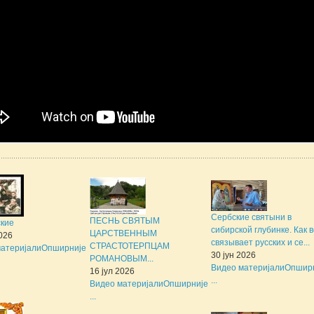
Сербские святыни в
ПЕСНЬ СВЯТЫМ
ские
сибирской глубинке. Как 
ЦАРСТВЕННЫМ
2026
связывает русских и се...
СТРАСТОТЕРПЦАМ
атеријали
Опширније
30 јун 2026
РОМАНОВЫМ...
Видео материјали
Опшир
16 јул 2026
...
Видео материјали
Опширније
...