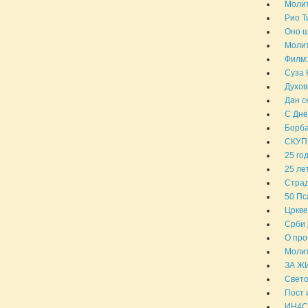
Молит
Рио Т
Оно ш
Молит
Филм:
Суза 
Духов
Дан с
С Днё
Борба
СКУП
25 го
25 ле
Страд
50 Пс
Цркве
Срби 
О про
Молит
ЗА Ж
Свето
Пост 
ИН4С 