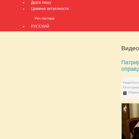
Други пишу
Црквене актуелности
Реч пастира
РУССКИЙ
Видео
Патриј
оправд
Надређена
Категориј
Објављ