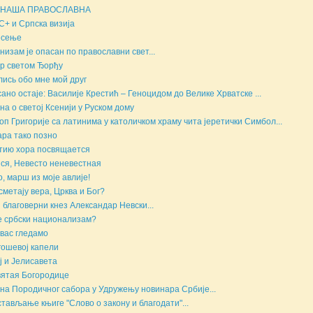
 НАША ПРАВОСЛАВНА
+ и Српска визија
есење
низам је опасан по православни свет...
р светом Ђорђу
ись обо мне мой друг
ано остаје: Василије Крестић – Геноцидом до Велике Хрватске ...
на о светој Ксенији у Руском дому
оп Григорије са латинима у католичком храму чита јеретички Симбол...
ара тако позно
тию хора посвящается
ся, Невесто неневестная
, марш из моје авлије!
сметају вера, Црква и Бог?
 благоверни кнез Александар Невски...
е србски национализам?
вас гледамо
ошевој капели
ј и Јелисавета
ятая Богородице
на Породичног сабора у Удружењу новинара Србије...
тављање књиге "Слово о закону и благодати"...