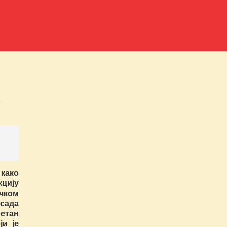
е
 како
кцију
ком
сада
етан
ји је