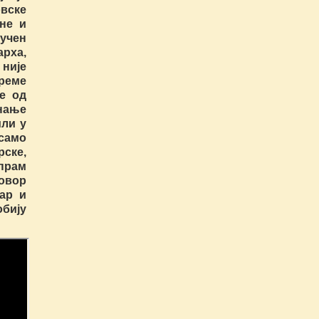
вске
ене и
ључен
арха,
 није
реме
е од
нање
или у
 само
рске,
спрам
говор
тар и
бију