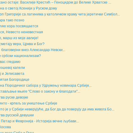
ано остаје: Василије Крестић – Геноцидом до Велике Хрватске ...
на о светој Ксенији у Руском дому
оп Григорије са латинима у католичком храму чита јеретички Симбол...
ара тако позно
тию хора посвящается
ся, Невесто неневестная
, марш из моје авлије!
сметају вера, Црква и Бог?
 благоверни кнез Александар Невски...
е србски национализам?
вас гледамо
ошевој капели
ј и Јелисавета
ятая Богородице
на Породичног сабора у Удружењу новинара Србије...
тављање књиге "Слово о закону и благодати"...
ва руске девојке
инто - крпељ за уништење Србије
то је у Србији неверујуће, да Бог да да поверују да има живога Бо...
ва русской девушки
 Петар и Февронија - Историја вечне љубави...
Косова
не везе Срба и Руса