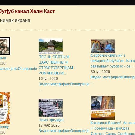
Јутјуб канал Хелм Каст
Снимак екрана
Сербские святыни в
ПЕСНЬ СВЯТЫМ
ские
сибирской глубинке. Как 
ЦАРСТВЕННЫМ
2026
связывает русских и се...
СТРАСТОТЕРПЦАМ
атеријали
Опширније
30 јун 2026
РОМАНОВЫМ...
Видео материјали
Опшир
16 јул 2026
...
Видео материјали
Опширније
...
Нема предаје!
Как икона Божией Матер
17 мар 2026
осову
«Троеручица» и образ
Видео материјали
Опширније
2026
Святого Саввы Сербского 