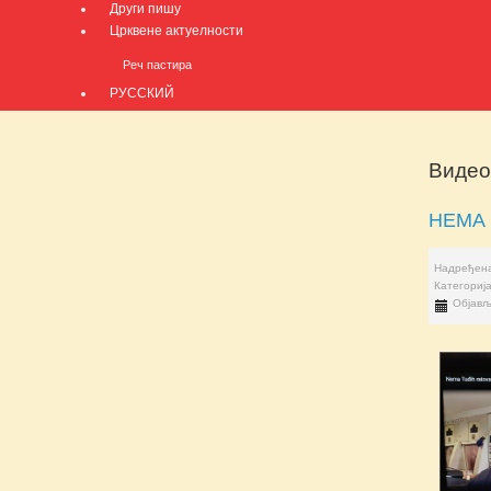
Други пишу
Црквене актуелности
Реч пастира
РУССКИЙ
Видео
НЕМА 
Надређена
Категориј
Објављ