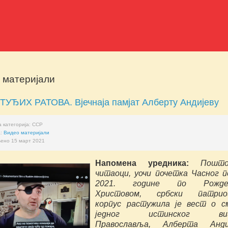
 материјали
ТУЂИХ РАТОВА. Вјечнаја памјат Алберту Андијеву
 категорија:
ССР
а:
Видео материјали
ено 15 март 2021
Напомена уредника:
Пошто
читаоци, уочи почетка Часног 
2021. године по Рожде
Христовом, србски патрио
корпус растужила је вест о с
једног истинског вит
Православља, Алберта Андиј