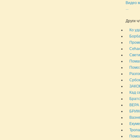
Видео м
...
Други чл
Ко уд
Борба
Промо
Сећањ
Свети
Помаж
Помоз
Разго
Србск
ЗАКО
Кад с
Братс
ВЕРА
БРИКС
Вазн
Екуме
Тропа
Помол