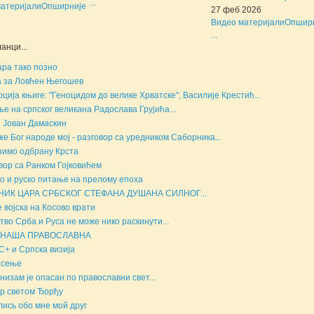
...
атеријали
Опширније
27 феб 2026
Видео материјали
Опшир
...
анци...
ара тако позно
 за Ловћен Његошев
ција књиге: "Геноцидом до велике Хрватске", Василије Крестић...
е на српског великана Радослава Грујића...
 Јован Дамаскин
е Бог народе мој - разговор са уредником Саборника...
имо одбрану Крста
вор са Ранком Гојковићем
о и руско питање на прелому епоха
НИК ЦАРА СРБСКОГ СТЕФАНА ДУШАНА СИЛНОГ...
е војска на Косово врати
тво Срба и Руса не може нико раскинути...
 НАША ПРАВОСЛАВНА
+ и Српска визија
есење
низам је опасан по православни свет...
р светом Ђорђу
ись обо мне мой друг