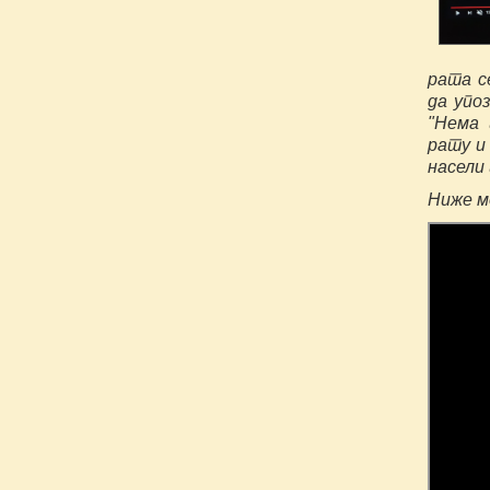
рата с
да упо
"Нема 
рату и
насели
Ниже м