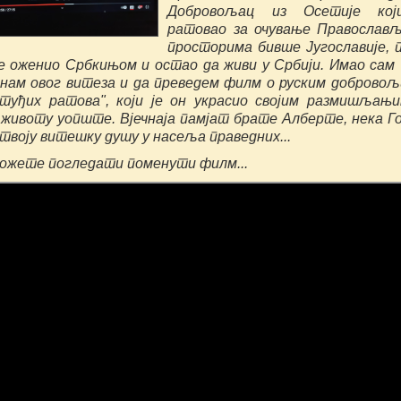
Добровољац из Осетије кој
ратовао за очување Православ
просторима бивше Југославије, 
е оженио Србкињом и остао да живи у Србији. Имао сам
знам овог витеза и да преведем филм о руским доброво
туђих ратова", који је он украсио својим размишљањ
 животу уопште. Вјечнаја памјат брате Алберте, нека Г
 твоју витешку душу у насеља праведних...
ожете погледати поменути филм...