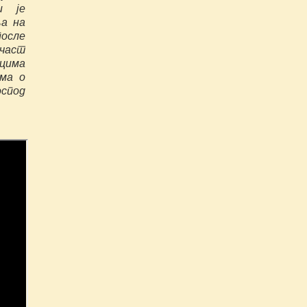
и је
ља на
после
 част
љцима
има о
оспод