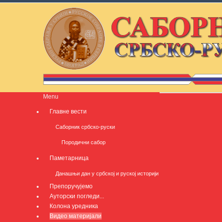
Menu
Главне вести
Саборник србско-руски
Породични сабор
Паметарница
Данашњи дан у србској и руској историји
Препоручујемо
Ауторски погледи...
Колона уредника
Видео материјали