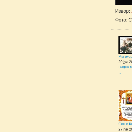
Извор:
Фото: 
Мы рус
20 јул 
Видео м
...
Сан о К
27 јун 