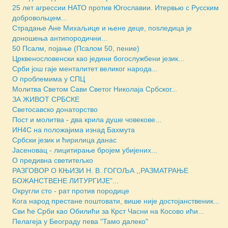
25 лет агрессии НАТО против Югославии. Итервью с Русским
добровольцем...
Страдање Ане Михаљице и њене деце, поsледица је
доношења антипородични...
50 Псалм, појање (Псалом 50, пение)
Црквенословенски као једини богослужбени језик...
Срби још гаје менталитет великог народа...
О проблемима у СПЦ
Молитва Светом Сави Светог Николаја Србског...
ЗА ЖИВОТ СРБСКЕ
Светосавско донаторство
Пост и молитва - два крила душе човекове...
ИН4С на положајима изнад Бахмута
Србски језик и ћирилица данас
Јасеновац - лицитирање бројем убијених...
О предивна светитељко
РАЗГОВОР О КЊИЗИ Н. В. ГОГОЉА ,,РАЗМАТРАЊЕ
БОЖАНСТВЕНЕ ЛИТУРГИЈЕ"...
Округли сто - рат против породице
Кога народ престане поштовати, више није достојанственик...
Сви ће Срби као Обилићи за Крст Часни на Косово ићи...
Пелагеја у Београду пева "Тамо далеко"