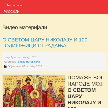
Реч пастира
РУССКИЙ
Видео материјали
О СВЕТОМ ЦАРУ НИКОЛАЈУ И 100
ГОДИШЊИЦИ СТРАДАЊА
Надређена категорија:
ССР
Категорија:
Видео материјали
Објављено 04 октобар 2018
ПОМАЖЕ БОГ
НАРОДЕ МОЈ
О СВЕТОМ
ЦАРУ
НИКОЛАЈУ И