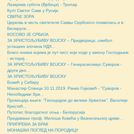
Лазарева субота (Врбица) - Тропар
Култ Светог Саве у Русији
СВИЋЕ ЗОРА
Церковь в честь святителя Саввы Сербского появилась и в
Беларуси....
КОСОВО ЈЕ СРБИЈА
ЗА ХРИСТОЉУБИВУ ВОЈСКУ – Придворица, симбол
усташких злочина НДХ...
Благо онима којима је пут чист, који ходе у закону Господњем
- историј...
ЗА ХРИСТОЉУБИВУ ВОЈСКУ – Генералисимус Суворов -
други део...
ЗА ХРИСТОЉУБИВУ ВОЈСКУ
Божић у Сибиру
Манастир Сланци 10.11.2019. Ранко Гојковић - "Суворов -
Непобедиви Хри...
Промоција књиге: "Геноцидом до велике Хрватске", Василије
Крестић...
Путопис благодатног огња - Белорусија
Предавање проф. Милоша Ковића у Вазнесењској цркви...
ПРИПРЕМА ЗА БРАК
МОНАШКИ ПОГЛЕД НА ПОРОДИЦУ