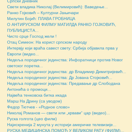
Српски дневник
Свети владика Николај (Велимировић): Ваведење...
Ранко Гојковић – Културни Јањичари
Милутин Бојић: ПЛАВА ГРОБНИЦА
О АНТИРУСКОМ ФИЛМУ МАТИЛДА РАНКО ГОЈКОВИЋ,
ПУБЛИЦИСТА...
Чисто срце Господ жели !
Отац Симеон: На корист српском народу
Интервју који враћа савест свету: Србија објавила прва у
Европи (видео...
Недеља породичног јединства: Инфоратници против Новог
светског поретка...
Недеља породичног јединства: др Владимир Димитријевић...
Недеља породичног јединства: Др Јована Стојковић...
Недеља породичног јединства: Предавање др Слободана
Антонића о промоци...
Највећа тенковска битка икада
Марш На Дрину (са уводом)
Федор Тютчев - «Родное слово»
Николај Романов — свети или „крвави“ цар (видео)...
Руска голгота (цео филм)
Најискренија 2 мунута у историји америчке телевизије...
РУСКА МЕДИЦИНСКА ПОМОЋ У ВЕЛИКОМ РАТУ (ФИЛМ)...