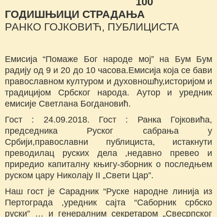
100
ГОДИШЊИЦИ СТРАДАЊА
РАНКО ГОЈКОВИЋ, ПУБЛИЦИСТА
Емисија “Помаже Бог народе мој” на Бум Бум
радију од 9 и 20 до 10 часова.Емисија која се бави
православном културом и духовношћу,историјом и
традицијом Србског народа. Аутор и уредник
емисије Светлана Богдановић.
Гост : 24.09.2018. Гост : Ранка Гојковића,
председника Руског сабрања у
Србији,православни публициста, истакнути
преводилац руских дела ,недавно превео и
приредио капиталну књигу-зборник о последњем
руском цару Николају II „Свети Цар”.
Наш гост је Сарадник “Руске народне линија из
Пертограда ,уредник сајта “Саборник србско
руски” … и генералним секретаром „Свесрпског