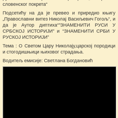
словенског покрета“
Подсетићу на да је превео и приредио књигу
„Православни витез Николај Васиљевич Гогољ“, и
да је Аутор диптиха“''ЗНАМЕНИТИ РУСИ У
СРБСКОЈ ИСТОРИЈИ'' и “ЗНАМЕНИТИ СРБИ У
РУСКОЈ ИСТОРИЈИ”
Тема : О Светом Цару Николају,царској породици
и стогодишњици њиховог страдања.
Водитељ емисије: Светлана Богдановић