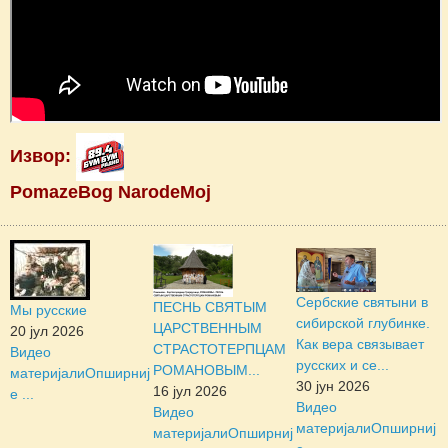
Извор:
PomazeBog NarodeMoj
Сербские святыни в
ПЕСНЬ СВЯТЫМ
Мы русские
сибирской глубинке.
ЦАРСТВЕННЫМ
20 јул 2026
Как вера связывает
СТРАСТОТЕРПЦАМ
Видео
русских и се...
РОМАНОВЫМ...
материјали
Опширниј
30 јун 2026
16 јул 2026
е ...
Видео
Видео
материјали
Опширниј
материјали
Опширниј