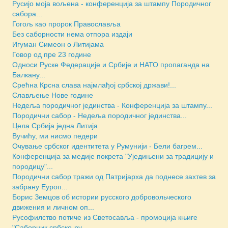
Русијо моја вољена - конференција за штампу Породичног
сабора...
Гогољ као пророк Православља
Без саборности нема отпора издаји
Игуман Симеон о Литијама
Говор од пре 23 године
Односи Руске Федерације и Србије и НАТО пропаганда на
Балкану...
Срећна Крсна слава најмлађој србској држави!...
Слављење Нове године
Недеља породичног јединства - Конференција за штампу...
Породични сабор - Недеља породичног јединства...
Цела Србија једна Литија
Вучићу, ми нисмо педери
Очување србског идентитета у Румунији - Бели багрем...
Конференција за медије покрета "Уједињени за традицију и
породицу"...
Породични сабор тражи од Патријарха да поднесе захтев за
забрану Еуроп...
Борис Земцов об истории русского добровольческого
движения и личном оп...
Русофилство потиче из Светосавља - промоција књиге
"Саборник србско-ру...