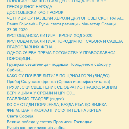
ПОНОСАН САМ ШТО САМ ДЕО СТРАДАЛНОГ, А НЕ
ГЕНОЦИДНОГ НАРОДА...
ДОСТОЈЕВСКИ КАО ПРОРОК
ЧЕТНИЦИ СУ НАЈВЕЋИ ХЕРОЈИ ДРУГОГ СВЕТСКОГ РАТА!...
Ранко Гојковић - Руски свети ратници - Манастир Сланци
27.09.2020...
КРСТОВДАНСКА ЛИТИЈА - КРСНИ ХОД 2020
КРСТОВДАНСКА ЛИТИЈА ПОРОДИЧНОГ САБОРА И САВЕЗА
ПРАВОСЛАВНИХ ЖЕНА...
ОДНОС ОЧЕВА ПРЕМА ПОТОМСТВУ У ПРАВОСЛАВНОЈ
ПОРОДИЦИ...
Грузијски свештеници - подршка Породичном сабору у
Србији...
КАКО СУ ПОЧЕЛЕ ЛИТИЈЕ ПО ЦРНОЈ ГОРИ (ВИДЕО)...
Пробој Солунског фронта (Српска историјска читанка)...
ГРУЗИЈСКИ СВЕШТЕНИК СЕ ОБРАТИО ПРАВОСЛАВНИМ
ВЕРНИЦИМА У СРБИЈИ И ЦРНОЈ...
РАСЕЛИМО ГРАДОВЕ (видео)
КО СЕ СТИДИ ПОРИЈЕКЛА, ВАЗДА РЂА ДО ВИЈЕКА...
ФИЛМ: ЦАР НИКОЛАЈ II. ИСКУПИТЕЉНА ЖРТВА
Света Софиja
Велика победа у светлу Промисли Господње...
Русија као цивилизација добра