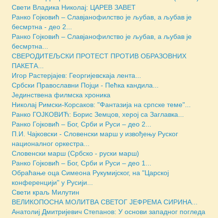
Свети Владика Николај: ЦАРЕВ ЗАВЕТ
Ранко Гојковић – Славјанофилство је љубав, а љубав је
бесмртна - део 2...
Ранко Гојковић – Славјанофилство је љубав, а љубав је
бесмртна...
СВЕРОДИТЕЉСКИ ПРОТЕСТ ПРОТИВ ОБРАЗОВНИХ
ПАКЕТА...
Игор Растерјајев: Георгијевскаја лента...
Србски Православни Појци - Пећка кандила...
Jединствена филмска хроника
Николај Римски-Корсаков: "Фантазија на српске теме"...
Ранко ГОЈКОВИЋ: Борис Земцов, херој са Заглавка...
Ранко Гојковић – Бог, Срби и Руси – део 2...
П.И. Чајковски - Словенски марш у извођењу Руског
националног оркестра...
Словенски марш (Србско - руски марш)
Ранко Гојковић – Бог, Срби и Руси – део 1...
Обраћање оца Симеона Рукумијског, на "Царској
конференцији" у Русији...
Свети краљ Милутин
ВЕЛИКОПОСНА МОЛИТВА СВЕТОГ ЈЕФРЕМА СИРИНА...
Анатолиј Дмитријевич Степанов: У основи западног погледа