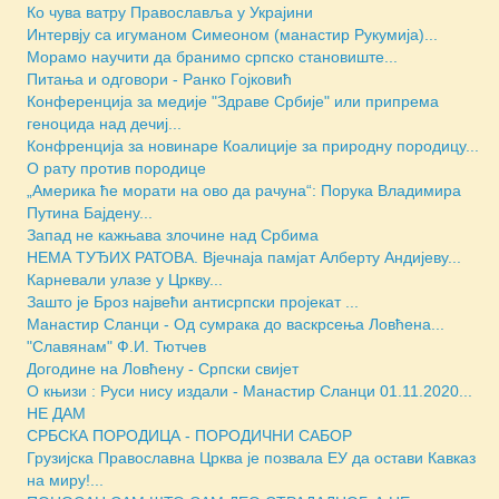
Ко чува ватру Православља у Украјини
Интервју са игуманом Симеоном (манастир Рукумија)...
Морамо научити да бранимо српско становиште...
Питања и одговори - Ранко Гојковић
Конференција за медије "Здраве Србије" или припрема
геноцида над дечиј...
Конфренција за новинаре Коалиције за природну породицу...
О рату против породице
„Америка ће морати на ово да рачуна“: Порука Владимира
Путина Бајдену...
Запад не кажњава злочине над Србима
НЕМА ТУЂИХ РАТОВА. Вјечнаја памјат Алберту Андијеву...
Карневали улазе у Цркву...
Зашто је Броз највећи антисрпски пројекат ...
Манастир Сланци - Од сумрака до васкрсења Ловћена...
"Славянам" Ф.И. Тютчев
Догодине на Ловћену - Српски свијет
О књизи : Руси нису издали - Манастир Сланци 01.11.2020...
НЕ ДАМ
СРБСКА ПОРОДИЦА - ПОРОДИЧНИ САБОР
Грузијска Православна Црква је позвала ЕУ да остави Кавказ
на миру!...