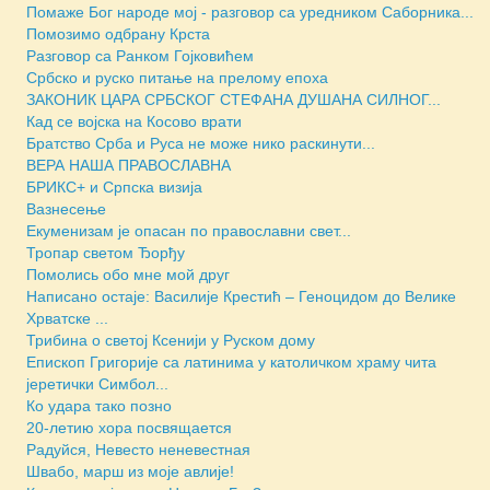
Помаже Бог народе мој - разговор са уредником Саборника...
Помозимо одбрану Крста
Разговор са Ранком Гојковићем
Србско и руско питање на прелому епоха
ЗАКОНИК ЦАРА СРБСКОГ СТЕФАНА ДУШАНА СИЛНОГ...
Кад се војска на Косово врати
Братство Срба и Руса не може нико раскинути...
ВЕРА НАША ПРАВОСЛАВНА
БРИКС+ и Српска визија
Вазнесење
Екуменизам је опасан по православни свет...
Тропар светом Ђорђу
Помолись обо мне мой друг
Написано остаје: Василије Крестић – Геноцидом до Велике
Хрватске ...
Трибина о светој Ксенији у Руском дому
Епископ Григорије са латинима у католичком храму чита
јеретички Симбол...
Ко удара тако позно
20-летию хора посвящается
Радуйся, Невесто неневестная
Швабо, марш из моје авлије!