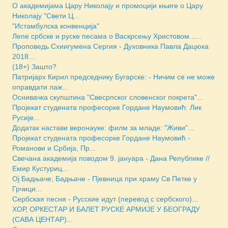
О академијама Цару Николају и промоцији књиге о Цару
Николају "Свети Ц...
"Истамбулска конвенција"
Лепе србске и руске песама о Васкрсењу Христовом......
Проповедь Схиигумена Сергия - Духовника Павла Дацюка
2018...
(18+) Зашто?
Патријарх Кирил председнику Бугарске: - Ничим се не може
оправдати лаж...
Оснивачка скупштина "Свесрпског словенског покрета"...
Пројекат студената професорке Гордане Наумовић: Лик
Русије...
Додатак настави веронауке: филм за младе: "Живи"...
Пројекат студената професорке Гордане Наумовић -
Романови и Србија, Пр...
Свечана академија поводом 9. јануара - Дана Републике //
Емир Кустуриц...
Ој Бадњаче, Бадњаче - Пјевница при храму Св Петке у
Грчици...
Сербская песня - Русские идут (перевод с сербского)...
ХОР, ОРКЕСТАР И БАЛЕТ РУСКЕ АРМИЈЕ У БЕОГРАДУ
(САВА ЦЕНТАР)...