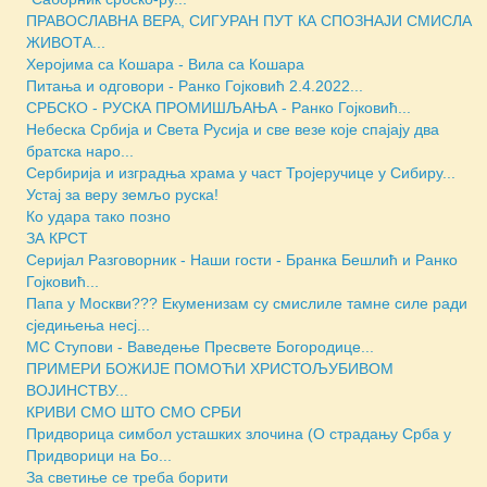
ПРАВОСЛАВНА ВЕРА, СИГУРАН ПУТ КА СПОЗНАЈИ СМИСЛА
ЖИВОТА...
Херојима са Кошара - Вила са Кошара
Питања и одговори - Ранко Гојковић 2.4.2022...
СРБСКО - РУСКА ПРОМИШЉАЊА - Ранко Гојковић...
Небеска Србија и Света Русија и све везе које спајају два
братска наро...
Сербирија и изградња храма у част Тројеручице у Сибиру...
Устај за веру земљо руска!
Ко удара тако позно
ЗА КРСТ
Серијал Разговорник - Наши гости - Бранка Бешлић и Ранко
Гојковић...
Папа у Москви??? Екуменизам су смислиле тамне силе ради
сједињења несј...
МС Ступови - Ваведење Пресвете Богородице...
ПРИМЕРИ БОЖИЈЕ ПОМОЋИ ХРИСТОЉУБИВОМ
ВОЈИНСТВУ...
КРИВИ СМО ШТО СМО СРБИ
Придворица симбол усташких злочина (О страдању Срба у
Придворици на Бо...
За светиње се треба борити