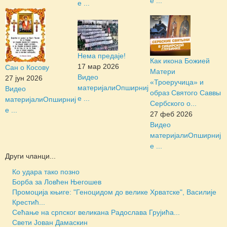
е ...
е ...
Нема предаје!
Как икона Божией
17 мар 2026
Сан о Косову
Матери
Видео
27 јун 2026
«Троеручица» и
материјали
Опширниј
Видео
образ Святого Саввы
е ...
материјали
Опширниј
Сербского о...
е ...
27 феб 2026
Видео
материјали
Опширниј
е ...
Други чланци...
Ко удара тако позно
Борба за Ловћен Његошев
Промоција књиге: "Геноцидом до велике Хрватске", Василије
Крестић...
Сећање на српског великана Радослава Грујића...
Свети Јован Дамаскин