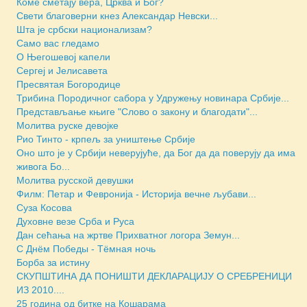
Коме сметају вера, Црква и Бог?
Свети благоверни кнез Александар Невски...
Шта је србски национализам?
Само вас гледамо
О Његошевој капели
Сергеј и Јелисавета
Пресвятая Богородице
Трибина Породичног сабора у Удружењу новинара Србије...
Представљање књиге "Слово о закону и благодати"...
Молитва руске девојке
Рио Тинто - крпељ за уништење Србије
Оно што је у Србији неверујуће, да Бог да да поверују да има
живога Бо...
Молитва русской девушки
Филм: Петар и Февронија - Историја вечне љубави...
Суза Косова
Духовне везе Срба и Руса
Дан сећања на жртве Прихватног логора Земун...
С Днём Победы - Тёмная ночь
Борба за истину
СКУПШТИНА ДА ПОНИШТИ ДЕКЛАРАЦИЈУ О СРЕБРЕНИЦИ
ИЗ 2010....
25 година од битке на Кошарама