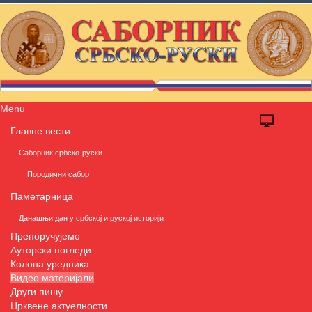
Menu
Главне вести
Саборник србско-руски
Породични сабор
Паметарница
Данашњи дан у србској и руској историји
Препоручујемо
Ауторски погледи...
Колона уредника
Видео материјали
Други пишу
Црквене актуелности