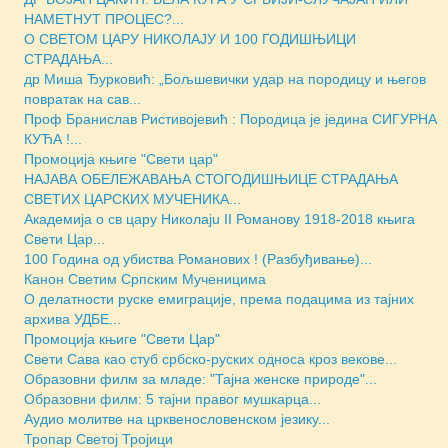
НАМЕТНУТ ПРОЦЕС?...
О СВЕТОМ ЦАРУ НИКОЛАЈУ И 100 ГОДИШЊИЦИ
СТРАДАЊА...
др Миша Ђурковић: „Бољшевички удар на породицу и његов
повратак на сав...
Проф Бранислав Ристивојевић : Породица је једина СИГУРНА
КУЋА !...
Промоција књиге "Свети цар"
НАЈАВА ОБЕЛЕЖАВАЊА СТОГОДИШЊИЦЕ СТРАДАЊА
СВЕТИХ ЦАРСКИХ МУЧЕНИКА...
Академија о св цару Николајu II Романову 1918-2018 књига
Свети Цар...
100 Година од убиства Романових ! (Разбуђивање)...
Канон Светим Српским Мученицима
O делатности руске емиграције, према подацима из тајних
архива УДБЕ...
Промоција књиге "Свети Цар"
Свети Сава као стуб србско-руских односа кроз векове...
Образовни филм за младе: "Тајна женске природе"...
Образовни филм: 5 тајни правог мушкарца...
Аудио молитве на црквенословенском језику...
Тропар Светој Тројици