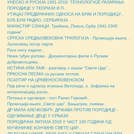
УНЕСКО И РУСИЈА 1991-2019: ТЕХНОЛОГИЈЕ РАЗАРАЊА
ПОРОДИЦЕ У ТЕОРИЈИ И П...
УТИЦАЈ ПРЕДБРАЧНИХ ОДНОСА НА БРАК И ПОРОДИЦУ...
БУБ-БУМ РАДИО, СЕРБИРИЈА
МАНАСТИР СЛАНЦИ: Трибина „Покољ Срба 1941-1945
године“...
СРПСКА СРЕДЊОВЕКОВНА ТРИЛОГИЈА - Промоција књиге...
Јасеновац логор смрти
Руси нису издали...
Нема туђих ратова - Документарни филм о Руским
добровољцима...
ИСТИНА ИЛИ ЛАЖ - разговор о књизи "Свети Цар"...
ПРКОСНА ПЕСМА са руским титлом
ПСАЛТИР НА ЦРКВЕНОСЛОВЕНСКОМ
Пар речи о одласку игумана Ватопеда, о. Јефрема на
интронизацију раско...
Питања и одговори - гост Ранко Гојковић...
Промоција књиге „Свети цар“, Бањалука, снимак...
ДР МИЛА АЛЕЧКОВИЋ: ДРЖАВА ПРОТИВ ПОРОДИЦЕ -
ОДУЗИМАЊЕ ДЕЦЕ У СРБИЈИ ...
ПОРОДИЧНА ЛИТИЈА 2018 У ЧАСТ 100 ГОДИНА ОД
МУЧЕНИЧКЕ КОНЧИНЕ СВЕТЕ ЦАР...
ДР БОЈАН ЦАКИЋ: БЕЛА КУГА У СРБИЈИ-СЛУЧАЈАН ИЛИ