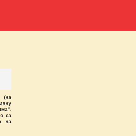
 (на
ивну
ма".
о са
е на