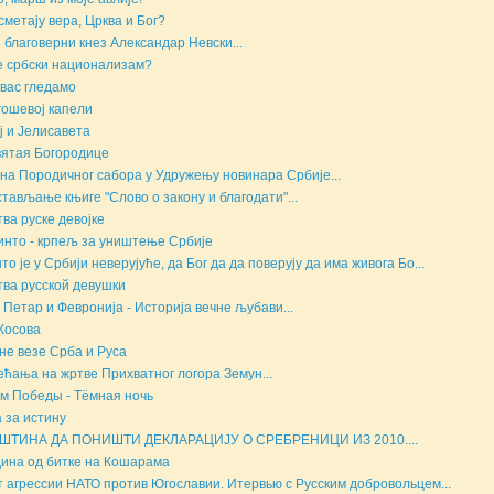
сметају вера, Црква и Бог?
 благоверни кнез Александар Невски...
е србски национализам?
вас гледамо
ошевој капели
ј и Јелисавета
ятая Богородице
на Породичног сабора у Удружењу новинара Србије...
тављање књиге "Слово о закону и благодати"...
ва руске девојке
инто - крпељ за уништење Србије
то је у Србији неверујуће, да Бог да да поверују да има живога Бо...
ва русской девушки
 Петар и Февронија - Историја вечне љубави...
Косова
не везе Срба и Руса
ећања на жртве Прихватног логора Земун...
м Победы - Тёмная ночь
 за истину
ШТИНА ДА ПОНИШТИ ДЕКЛАРАЦИЈУ О СРЕБРЕНИЦИ ИЗ 2010....
дина од битке на Кошарама
т агрессии НАТО против Югославии. Итервью с Русским добровольцем...