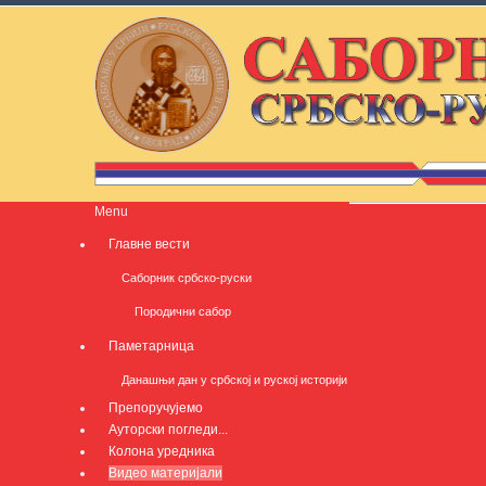
Menu
Главне вести
Саборник србско-руски
Породични сабор
Паметарница
Данашњи дан у србској и руској историји
Препоручујемо
Ауторски погледи...
Колона уредника
Видео материјали