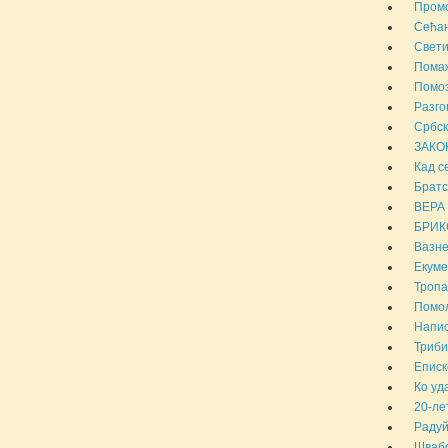
Промо
Сећањ
Свети
Помаж
Помоз
Разго
Србск
ЗАКО
Кад с
Братс
ВЕРА
БРИКС
Вазн
Екуме
Тропа
Помол
Напис
Триби
Еписк
Ко уд
20-ле
Радуй
Швабо