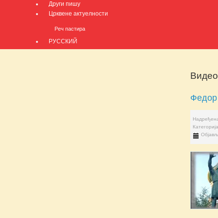
Други пишу
Црквене актуелности
Реч пастира
РУССКИЙ
Видео
Федор
Надређена
Категориј
Објављ