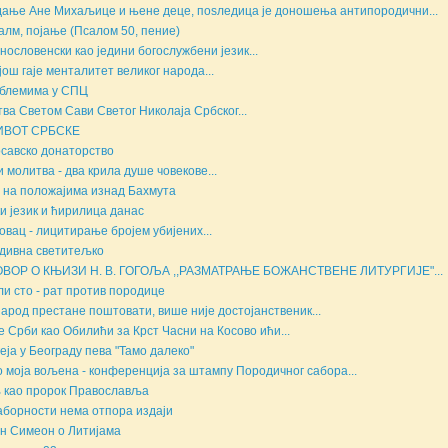
ање Ане Михаљице и њене деце, поsледица је доношења антипородични...
алм, појање (Псалом 50, пение)
нословенски као једини богослужбени језик...
још гаје менталитет великог народа...
блемима у СПЦ
ва Светом Сави Светог Николаја Србског...
ИВОТ СРБСКЕ
савско донаторство
и молитва - два крила душе човекове...
на положајима изнад Бахмута
и језик и ћирилица данас
овац - лицитирање бројем убијених...
дивна светитељко
ОВОР О КЊИЗИ Н. В. ГОГОЉА ,,РАЗМАТРАЊЕ БОЖАНСТВЕНЕ ЛИТУРГИЈЕ"...
ли сто - рат против породице
народ престане поштовати, више није достојанственик...
е Срби као Обилићи за Крст Часни на Косово ићи...
еја у Београду пева "Тамо далеко"
о моја вољена - конференција за штампу Породичног сабора...
 као пророк Православља
аборности нема отпора издаји
н Симеон о Литијама