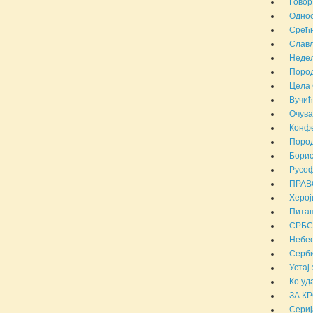
Говор
Однос
Срећн
Слав
Недељ
Пород
Цела 
Вучић
Очува
Конфе
Пород
Борис
Русоф
ПРАВ
Херој
Питањ
СРБСК
Небес
Серби
Устај
Ко уд
ЗА К
Сериј