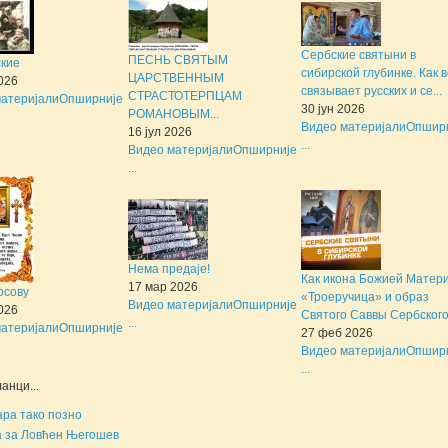
Сербские святыни в
ПЕСНЬ СВЯТЫМ
ские
сибирской глубинке. Как 
ЦАРСТВЕННЫМ
2026
связывает русских и се...
СТРАСТОТЕРПЦАМ
атеријали
Опширније
30 јун 2026
РОМАНОВЫМ...
Видео материјали
Опшир
16 јул 2026
...
Видео материјали
Опширније
...
Нема предаје!
Как икона Божией Матер
17 мар 2026
осову
«Троеручица» и образ
Видео материјали
Опширније
2026
Святого Саввы Сербского 
...
атеријали
Опширније
27 феб 2026
Видео материјали
Опшир
...
анци...
ара тако позно
 за Ловћен Његошев