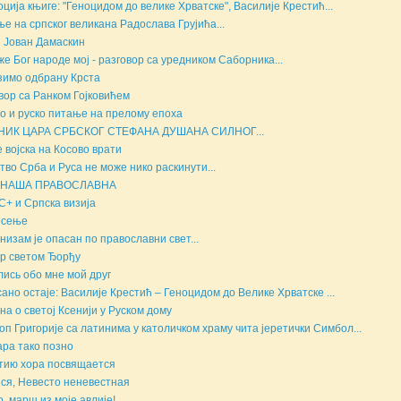
ција књиге: "Геноцидом до велике Хрватске", Василије Крестић...
е на српског великана Радослава Грујића...
 Јован Дамаскин
е Бог народе мој - разговор са уредником Саборника...
имо одбрану Крста
вор са Ранком Гојковићем
о и руско питање на прелому епоха
НИК ЦАРА СРБСКОГ СТЕФАНА ДУШАНА СИЛНОГ...
е војска на Косово врати
тво Срба и Руса не може нико раскинути...
 НАША ПРАВОСЛАВНА
+ и Српска визија
есење
низам је опасан по православни свет...
р светом Ђорђу
ись обо мне мой друг
ано остаје: Василије Крестић – Геноцидом до Велике Хрватске ...
на о светој Ксенији у Руском дому
оп Григорије са латинима у католичком храму чита јеретички Симбол...
ара тако позно
тию хора посвящается
ся, Невесто неневестная
, марш из моје авлије!