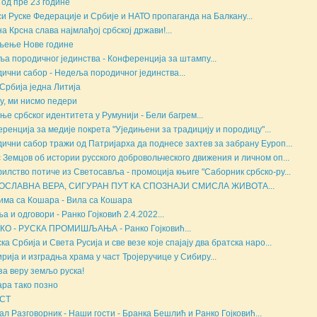
 од пре 23 године
и Руске Федерације и Србије и НАТО пропаганда на Балкану...
а Крсна слава најмлађој србској држави!...
љење Нове године
а породичног јединства - Конференција за штампу...
ични сабор - Недеља породичног јединства...
Србија једна Литија
у, ми нисмо педери
ње србског идентитета у Румунији - Бели багрем...
ренција за медије покрета "Уједињени за традицију и породицу"...
ични сабор тражи од Патријарха да поднесе захтев за забрану Еуроп...
 Земцов об истории русского добровольческого движения и личном оп...
илство потиче из Светосавља - промоција књиге "Саборник србско-ру...
ОСЛАВНА ВЕРА, СИГУРАН ПУТ КА СПОЗНАЈИ СМИСЛА ЖИВОТА...
има са Кошара - Вила са Кошара
а и одговори - Ранко Гојковић 2.4.2022...
О - РУСКА ПРОМИШЉАЊА - Ранко Гојковић...
ка Србија и Света Русија и све везе које спајају два братска наро...
рија и изградња храма у част Тројеручице у Сибиру...
 за веру земљо руска!
ара тако позно
РСТ
ал Разговорник - Наши гости - Бранка Бешлић и Ранко Гојковић...