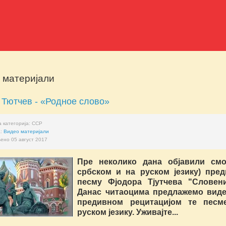
 материјали
 Тютчев - «Родное слово»
 категорија:
ССР
а:
Видео материјали
ено 05 август 2017
Пре неколико дана објавили смо
србском и на руском језику) пред
песму Фјодора Тјутчева "Словени
Данас читаоцима предлажемо виде
предивном рецитацијом те песм
руском језику. Уживајте...