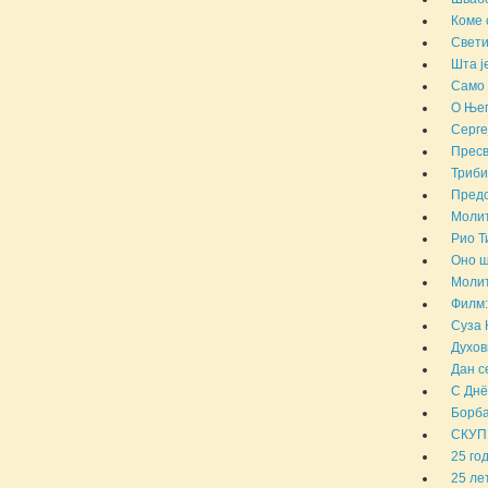
Коме 
Свети
Шта ј
Само 
О Њег
Серге
Пресв
Триби
Предс
Молит
Рио Т
Оно ш
Молит
Филм:
Суза 
Духов
Дан с
С Днё
Борба
СКУП
25 го
25 ле