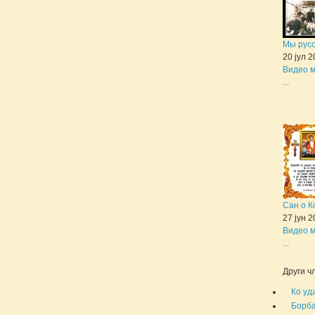
Мы рус
20 јул 
Видео м
...
Сан о К
27 јун 
Видео м
...
Други чл
Ко уд
Борба