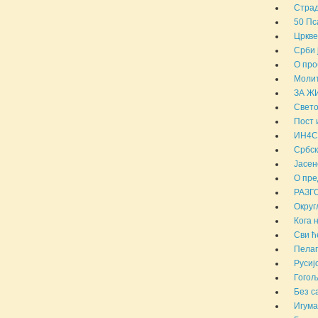
Страд
50 Пс
Цркве
Срби 
О про
Молит
ЗА Ж
Свето
Пост 
ИН4С 
Србск
Јасен
О пре
РАЗГ
Округ
Кога 
Сви ћ
Пелаг
Русиј
Гогољ
Без с
Игума