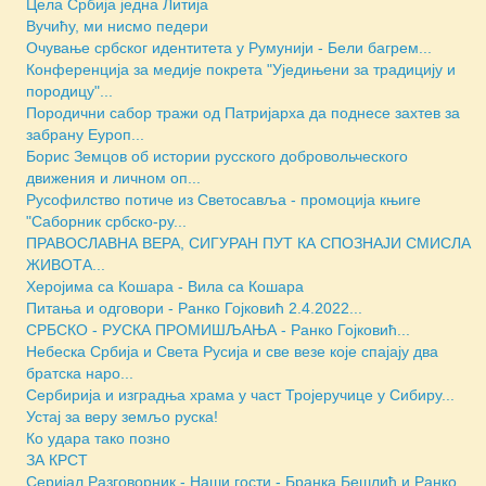
Цела Србија једна Литија
Вучићу, ми нисмо педери
Очување србског идентитета у Румунији - Бели багрем...
Конференција за медије покрета "Уједињени за традицију и
породицу"...
Породични сабор тражи од Патријарха да поднесе захтев за
забрану Еуроп...
Борис Земцов об истории русского добровольческого
движения и личном оп...
Русофилство потиче из Светосавља - промоција књиге
"Саборник србско-ру...
ПРАВОСЛАВНА ВЕРА, СИГУРАН ПУТ КА СПОЗНАЈИ СМИСЛА
ЖИВОТА...
Херојима са Кошара - Вила са Кошара
Питања и одговори - Ранко Гојковић 2.4.2022...
СРБСКО - РУСКА ПРОМИШЉАЊА - Ранко Гојковић...
Небеска Србија и Света Русија и све везе које спајају два
братска наро...
Сербирија и изградња храма у част Тројеручице у Сибиру...
Устај за веру земљо руска!
Ко удара тако позно
ЗА КРСТ
Серијал Разговорник - Наши гости - Бранка Бешлић и Ранко