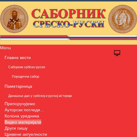
Menu
Главне вести
Саборник србско-руски
Породични сабор
Паметарница
Данашњи дан у србској и руској историји
Препоручујемо
Ауторски погледи...
Колона уредника
Видео материјали
Други пишу
Црквене актуелности