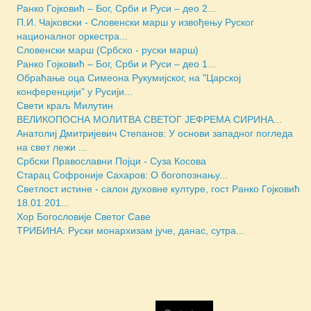
Ранко Гојковић – Бог, Срби и Руси – део 2...
П.И. Чајковски - Словенски марш у извођењу Руског
националног оркестра...
Словенски марш (Србско - руски марш)
Ранко Гојковић – Бог, Срби и Руси – део 1...
Обраћање оца Симеона Рукумијског, на "Царској
конференцији" у Русији...
Свети краљ Милутин
ВЕЛИКОПОСНА МОЛИТВА СВЕТОГ ЈЕФРЕМА СИРИНА...
Анатолиј Дмитријевич Степанов: У основи западног погледа
на свет лежи ...
Србски Православни Појци - Суза Косова
Старац Софроније Сахаров: О богопознању...
Светлост истине - салон духовне културе, гост Ранко Гојковић
18.01.201...
Хор Богословије Светог Саве
ТРИБИНА: Руски монархизам јуче, данас, сутра...