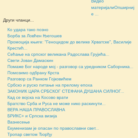
Видео
материјали
Опширниј
е ...
Други чланци...
Ко удара тако позно
Борба за Ловћен Његошев
Промоција књиге: "Геноцидом до велике Хрватске", Василије
Крестић...
Сећање на српског великана Радослава Грујића...
Свети Јован Дамаскин
Помаже Бог народе мој - разговор са уредником Саборника...
Помозимо одбрану Крста
Разговор са Ранком Гојковићем
Србско и руско питање на прелому епоха
ЗАКОНИК ЦАРА СРБСКОГ СТЕФАНА ДУШАНА СИЛНОГ...
Кад се војска на Косово врати
Братство Срба и Руса не може нико раскинути...
ВЕРА НАША ПРАВОСЛАВНА
БРИКС+ и Српска визија
Вазнесење
Екуменизам је опасан по православни свет...
Тропар светом Ђорђу