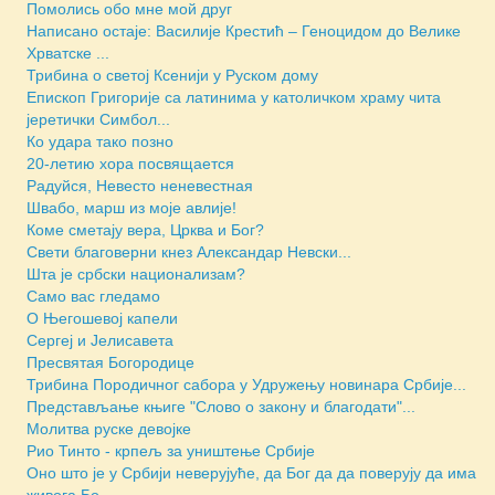
Помолись обо мне мой друг
Написано остаје: Василије Крестић – Геноцидом до Велике
Хрватске ...
Трибина о светој Ксенији у Руском дому
Епископ Григорије са латинима у католичком храму чита
јеретички Симбол...
Ко удара тако позно
20-летию хора посвящается
Радуйся, Невесто неневестная
Швабо, марш из моје авлије!
Коме сметају вера, Црква и Бог?
Свети благоверни кнез Александар Невски...
Шта је србски национализам?
Само вас гледамо
О Његошевој капели
Сергеј и Јелисавета
Пресвятая Богородице
Трибина Породичног сабора у Удружењу новинара Србије...
Представљање књиге "Слово о закону и благодати"...
Молитва руске девојке
Рио Тинто - крпељ за уништење Србије
Оно што је у Србији неверујуће, да Бог да да поверују да има
живога Бо...