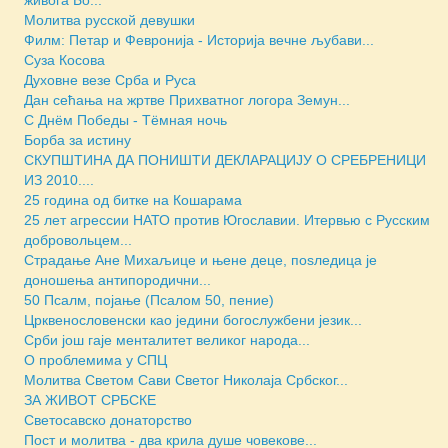
Молитва русской девушки
Филм: Петар и Февронија - Историја вечне љубави...
Суза Косова
Духовне везе Срба и Руса
Дан сећања на жртве Прихватног логора Земун...
С Днём Победы - Тёмная ночь
Борба за истину
СКУПШТИНА ДА ПОНИШТИ ДЕКЛАРАЦИЈУ О СРЕБРЕНИЦИ
ИЗ 2010....
25 година од битке на Кошарама
25 лет агрессии НАТО против Югославии. Итервью с Русским
добровольцем...
Страдање Ане Михаљице и њене деце, поsледица је
доношења антипородични...
50 Псалм, појање (Псалом 50, пение)
Црквенословенски као једини богослужбени језик...
Срби још гаје менталитет великог народа...
О проблемима у СПЦ
Молитва Светом Сави Светог Николаја Србског...
ЗА ЖИВОТ СРБСКЕ
Светосавско донаторство
Пост и молитва - два крила душе човекове...