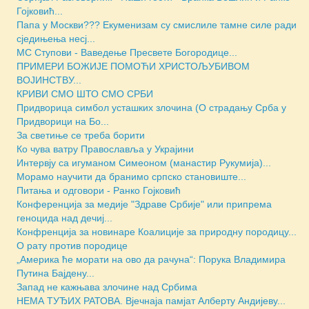
Гојковић...
Папа у Москви??? Екуменизам су смислиле тамне силе ради
сједињења несј...
МС Ступови - Ваведење Пресвете Богородице...
ПРИМЕРИ БОЖИЈЕ ПОМОЋИ ХРИСТОЉУБИВОМ
ВОЈИНСТВУ...
КРИВИ СМО ШТО СМО СРБИ
Придворица симбол усташких злочина (О страдању Срба у
Придворици на Бо...
За светиње се треба борити
Ко чува ватру Православља у Украјини
Интервју са игуманом Симеоном (манастир Рукумија)...
Морамо научити да бранимо српско становиште...
Питања и одговори - Ранко Гојковић
Конференција за медије "Здраве Србије" или припрема
геноцида над дечиј...
Конфренција за новинаре Коалиције за природну породицу...
О рату против породице
„Америка ће морати на ово да рачуна“: Порука Владимира
Путина Бајдену...
Запад не кажњава злочине над Србима
НЕМА ТУЂИХ РАТОВА. Вјечнаја памјат Алберту Андијеву...