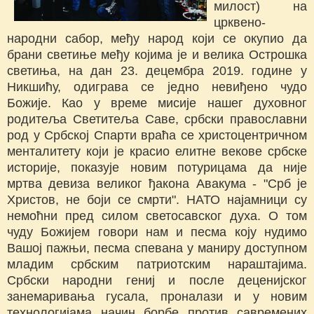
милост) на
црквено-
народни сабор, међу народ који се окупио да
брани светиње међу којима је и велика Острошка
светиња, на дан 23. децембра 2019. године у
Никшићу, одиграва се једно невиђено чудо
Божије. Као у време мисије нашег духовног
родитеља Светитеља Саве, србски православни
род у Србској Спарти враћа се христоцентричном
менталитету који је красио елитне векове србске
историје, показује новим потурицама да није
мртва девиза великог ђакона Авакума - "Срб је
Христов, не боји се смрти". НАТО најамници су
немоћни пред силом светосавског духа. О том
чуду Божијем говори нам и песма коју нудимо
Вашој пажњи, песма спевана у маниру доступном
младим србским патриотским нараштајима.
Србски народни гениј и после деценијског
занемаривања гусала, проналази и у новим
технологијама начин борбе против савремених