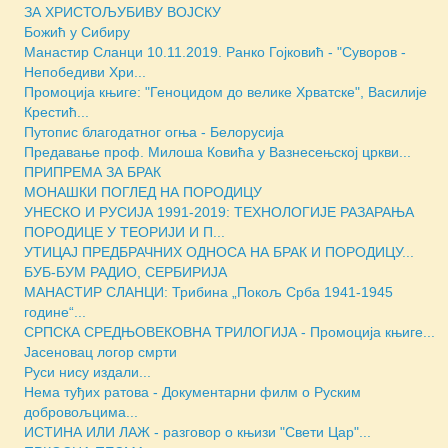
ЗА ХРИСТОЉУБИВУ ВОЈСКУ
Божић у Сибиру
Манастир Сланци 10.11.2019. Ранко Гојковић - "Суворов -
Непобедиви Хри...
Промоција књиге: "Геноцидом до велике Хрватске", Василије
Крестић...
Путопис благодатног огња - Белорусија
Предавање проф. Милоша Ковића у Вазнесењској цркви...
ПРИПРЕМА ЗА БРАК
МОНАШКИ ПОГЛЕД НА ПОРОДИЦУ
УНЕСКО И РУСИЈА 1991-2019: ТЕХНОЛОГИЈЕ РАЗАРАЊА
ПОРОДИЦЕ У ТЕОРИЈИ И П...
УТИЦАЈ ПРЕДБРАЧНИХ ОДНОСА НА БРАК И ПОРОДИЦУ...
БУБ-БУМ РАДИО, СЕРБИРИЈА
МАНАСТИР СЛАНЦИ: Трибина „Покољ Срба 1941-1945
године“...
СРПСКА СРЕДЊОВЕКОВНА ТРИЛОГИЈА - Промоција књиге...
Јасеновац логор смрти
Руси нису издали...
Нема туђих ратова - Документарни филм о Руским
добровољцима...
ИСТИНА ИЛИ ЛАЖ - разговор о књизи "Свети Цар"...