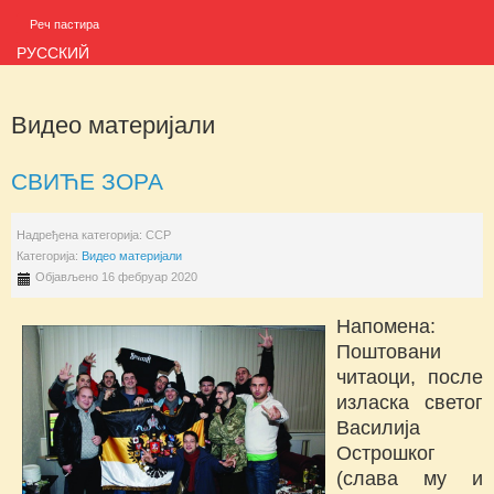
Реч пастира
РУССКИЙ
Видео материјали
СВИЋЕ ЗОРА
Надређена категорија:
ССР
Категорија:
Видео материјали
Објављено 16 фебруар 2020
Напомена:
Поштовани
читаоци, после
изласка светог
Василија
Острошког
(слава му и