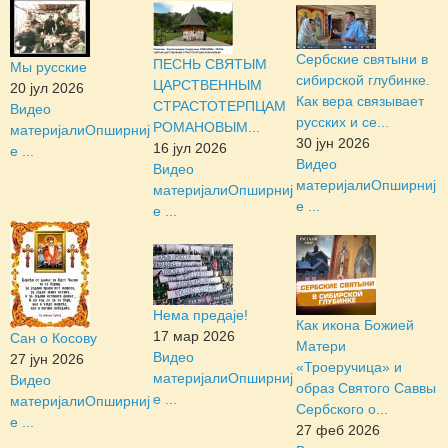
Сербские святыни в
ПЕСНЬ СВЯТЫМ
Мы русские
сибирской глубинке.
ЦАРСТВЕННЫМ
20 јул 2026
Как вера связывает
СТРАСТОТЕРПЦАМ
Видео
русских и се...
РОМАНОВЫМ...
материјали
Опширниј
30 јун 2026
16 јул 2026
е ...
Видео
Видео
материјали
Опширниј
материјали
Опширниј
е ...
е ...
Нема предаје!
Как икона Божией
17 мар 2026
Сан о Косову
Матери
Видео
27 јун 2026
«Троеручица» и
материјали
Опширниј
Видео
образ Святого Саввы
е ...
материјали
Опширниј
Сербского о...
е ...
27 феб 2026