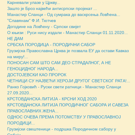
Карневали улазе у Цркву...
Зашто је Броз највећи антисрпски пројекат ...
Манастир Сланци - Од сумрака до васкрсења Ловћена...
"Славянам" Ф.И. Тютчев
Догодине на Ловћену - Српски свијет
О књизи : Руси нису издали - Манастир Сланци 01.11.2020...
НЕ ДАМ
СРБСКА ПОРОДИЦА - ПОРОДИЧНИ САБОР
Грузијска Православна Црква је позвала ЕУ да остави Кавказ
на миру!...
ПОНОСАН САМ ШТО САМ ДЕО СТРАДАЛНОГ, А НЕ
ГЕНОЦИДНОГ НАРОДА...
ДОСТОЈЕВСКИ КАО ПРОРОК
ЧЕТНИЦИ СУ НАЈВЕЋИ ХЕРОЈИ ДРУГОГ СВЕТСКОГ РАТА!...
Ранко Гојковић - Руски свети ратници - Манастир Сланци
27.09.2020...
КРСТОВДАНСКА ЛИТИЈА - КРСНИ ХОД 2020
КРСТОВДАНСКА ЛИТИЈА ПОРОДИЧНОГ САБОРА И САВЕЗА
ПРАВОСЛАВНИХ ЖЕНА...
ОДНОС ОЧЕВА ПРЕМА ПОТОМСТВУ У ПРАВОСЛАВНОЈ
ПОРОДИЦИ...
Грузијски свештеници - подршка Породичном сабору у
Србији...