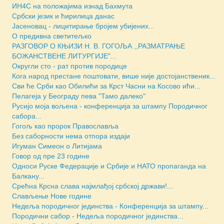
ИН4С на положајима изнад Бахмута
Србски језик и ћирилица данас
Јасеновац - лицитирање бројем убијених...
О предивна светитељко
РАЗГОВОР О КЊИЗИ Н. В. ГОГОЉА ,,РАЗМАТРАЊЕ
БОЖАНСТВЕНЕ ЛИТУРГИЈЕ"...
Округли сто - рат против породице
Кога народ престане поштовати, више није достојанственик...
Сви ће Срби као Обилићи за Крст Часни на Косово ићи...
Пелагеја у Београду пева "Тамо далеко"
Русијо моја вољена - конференција за штампу Породичног
сабора...
Гогољ као пророк Православља
Без саборности нема отпора издаји
Игуман Симеон о Литијама
Говор од пре 23 године
Односи Руске Федерације и Србије и НАТО пропаганда на
Балкану...
Срећна Крсна слава најмлађој србској држави!...
Слављење Нове године
Недеља породичног јединства - Конференција за штампу...
Породични сабор - Недеља породичног јединства...