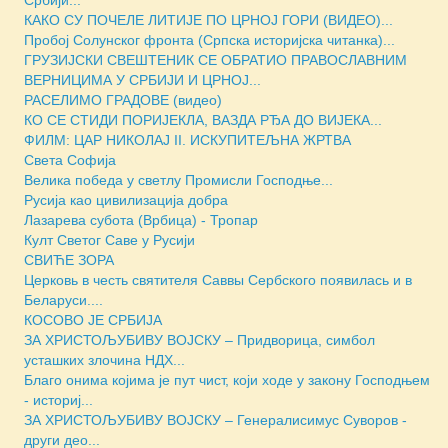
КАКО СУ ПОЧЕЛЕ ЛИТИЈЕ ПО ЦРНОЈ ГОРИ (ВИДЕО)...
Пробој Солунског фронта (Српска историјска читанка)...
ГРУЗИЈСКИ СВЕШТЕНИК СЕ ОБРАТИО ПРАВОСЛАВНИМ
ВЕРНИЦИМА У СРБИЈИ И ЦРНОЈ...
РАСЕЛИМО ГРАДОВЕ (видео)
КО СЕ СТИДИ ПОРИЈЕКЛА, ВАЗДА РЂА ДО ВИЈЕКА...
ФИЛМ: ЦАР НИКОЛАЈ II. ИСКУПИТЕЉНА ЖРТВА
Света Софиja
Велика победа у светлу Промисли Господње...
Русија као цивилизација добра
Лазарева субота (Врбица) - Тропар
Култ Светог Саве у Русији
СВИЋЕ ЗОРА
Церковь в честь святителя Саввы Сербского появилась и в
Беларуси....
КОСОВО ЈЕ СРБИЈА
ЗА ХРИСТОЉУБИВУ ВОЈСКУ – Придворица, симбол
усташких злочина НДХ...
Благо онима којима је пут чист, који ходе у закону Господњем
- историј...
ЗА ХРИСТОЉУБИВУ ВОЈСКУ – Генералисимус Суворов -
други део...