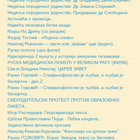
Недеља породичног јединства: Др Јована Стојковић...
Недеља породичног јединства: Предавање др Слободана
Антонића о промоци...
Највећа тенковска битка икада
Марш На Дрину (са уводом)
Федор Тютчев - «Родное слово»
Николај Романов — свети или „крвави“ цар (видео)...
Руска голгота (цео филм)
Најискренија 2 мунута у историји америчке телевизије...
РУСКА МЕДИЦИНСКА ПОМОЋ У ВЕЛИКОМ РАТУ (ФИЛМ)...
Свети Владика Николај: ЦАРЕВ ЗАВЕТ
Ранко Гојковић – Славјанофилство је љубав, а љубав је
бесмртна - део 2...
Ранко Гојковић – Славјанофилство је љубав, а љубав је
бесмртна...
СВЕРОДИТЕЉСКИ ПРОТЕСТ ПРОТИВ ОБРАЗОВНИХ
ПАКЕТА...
Игор Растерјајев: Георгијевскаја лента...
Србски Православни Појци - Пећка кандила...
Jединствена филмска хроника
Николај Римски-Корсаков: "Фантазија на српске теме"...
Ранко ГОЈКОВИЋ: Борис Земцов, херој са Заглавка...