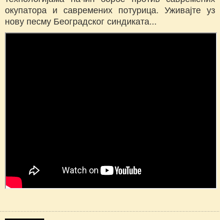
окупатора и савремених потурица. Уживајте уз
нову песму Београдског синдиката...