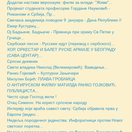
Додатак настави веронауке: филм за младе: "Живи"...
Пројекат студената професорке Гордане Наумовић -
Романови и Србија, Пр...
Свечана академија поводом 9. јануара - Дана Републике //
Емир Кустуриц...
Ој Бадњаче, Бадњаче - Пјевница при храму Св Петке у
Грчици...
Сербская песня - Русские идут (перевод с сербского)...
ХОР, ОРКЕСТАР И БАЛЕТ РУСКЕ АРМИЈЕ У БЕОГРАДУ
(САВА ЦЕНТАР)...
Српски дневник
Свети владика Николај (Велимировић): Ваведење...
Ранко Гојковић – Културни Јањичари
Милутин Бојић: ПЛАВА ГРОБНИЦА
О АНТИРУСКОМ ФИЛМУ МАТИЛДА РАНКО ГОЈКОВИЋ,
ПУБЛИЦИСТА...
Чисто срце Господ жели !
Отац Симеон: На корист српском народу
Интервју који враћа савест свету: Србија објавила прва у
Европи (видео...
Недеља породичног јединства: Инфоратници против Новог
светског поретка...
Недеља породичног јединства: др Владимир Димитријевић...