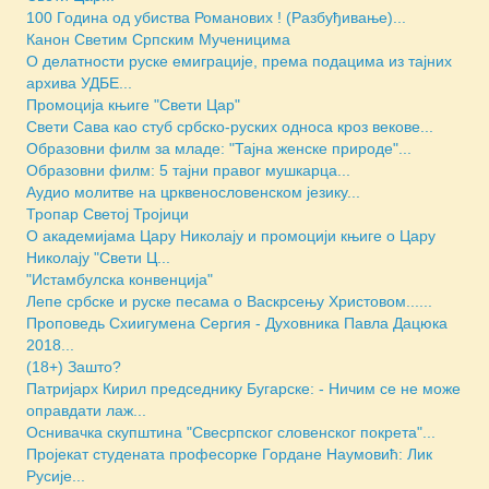
100 Година од убиства Романових ! (Разбуђивање)...
Канон Светим Српским Мученицима
O делатности руске емиграције, према подацима из тајних
архива УДБЕ...
Промоција књиге "Свети Цар"
Свети Сава као стуб србско-руских односа кроз векове...
Образовни филм за младе: "Тајна женске природе"...
Образовни филм: 5 тајни правог мушкарца...
Аудио молитве на црквенословенском језику...
Тропар Светој Тројици
О академијама Цару Николају и промоцији књиге о Цару
Николају "Свети Ц...
"Истамбулска конвенција"
Лепе србске и руске песама о Васкрсењу Христовом......
Проповедь Схиигумена Сергия - Духовника Павла Дацюка
2018...
(18+) Зашто?
Патријарх Кирил председнику Бугарске: - Ничим се не може
оправдати лаж...
Оснивачка скупштина "Свесрпског словенског покрета"...
Пројекат студената професорке Гордане Наумовић: Лик
Русије...