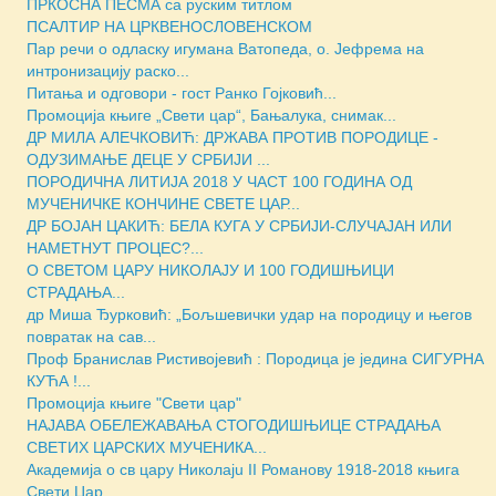
ПРКОСНА ПЕСМА са руским титлом
ПСАЛТИР НА ЦРКВЕНОСЛОВЕНСКОМ
Пар речи о одласку игумана Ватопеда, о. Јефрема на
интронизацију раско...
Питања и одговори - гост Ранко Гојковић...
Промоција књиге „Свети цар“, Бањалука, снимак...
ДР МИЛА АЛЕЧКОВИЋ: ДРЖАВА ПРОТИВ ПОРОДИЦЕ -
ОДУЗИМАЊЕ ДЕЦЕ У СРБИЈИ ...
ПОРОДИЧНА ЛИТИЈА 2018 У ЧАСТ 100 ГОДИНА ОД
МУЧЕНИЧКЕ КОНЧИНЕ СВЕТЕ ЦАР...
ДР БОЈАН ЦАКИЋ: БЕЛА КУГА У СРБИЈИ-СЛУЧАЈАН ИЛИ
НАМЕТНУТ ПРОЦЕС?...
О СВЕТОМ ЦАРУ НИКОЛАЈУ И 100 ГОДИШЊИЦИ
СТРАДАЊА...
др Миша Ђурковић: „Бољшевички удар на породицу и његов
повратак на сав...
Проф Бранислав Ристивојевић : Породица је једина СИГУРНА
КУЋА !...
Промоција књиге "Свети цар"
НАЈАВА ОБЕЛЕЖАВАЊА СТОГОДИШЊИЦЕ СТРАДАЊА
СВЕТИХ ЦАРСКИХ МУЧЕНИКА...
Академија о св цару Николајu II Романову 1918-2018 књига
Свети Цар...