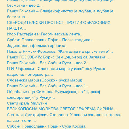
бесмртна - део 2...
Ранко Гојковић – Славјанофилство је љубав, а љубав је
бесмртна...
СВЕРОДИТЕЉСКИ ПРОТЕСТ ПРОТИВ ОБРАЗОВНИХ
ПАКЕТА...
Игор Растерјајев: Георгијевскаја лента...
Србски Православни Појци - Пећка кандила...
Jединствена филмска хроника
Николај Римски-Корсаков: "Фантазија на српске теме"...
Ранко ГОЈКОВИЋ: Борис Земцов, херој са Заглавка...
Ранко Гојковић – Бог, Срби и Руси – део 2...
П.И. Чајковски - Словенски марш у извођењу Руског
националног оркестра...
Словенски марш (Србско - руски марш)
Ранко Гојковић – Бог, Срби и Руси – део 1...
Обраћање оца Симеона Рукумијског, на "Царској
конференцији" у Русији...
Свети краљ Милутин
ВЕЛИКОПОСНА МОЛИТВА СВЕТОГ ЈЕФРЕМА СИРИНА...
Анатолиј Дмитријевич Степанов: У основи западног погледа
на свет лежи ...
Србски Православни Појци - Суза Косова