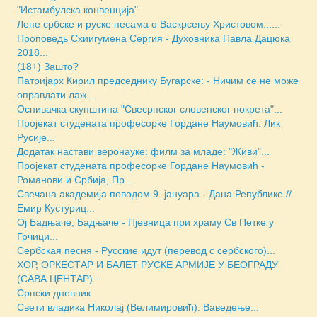
"Истамбулска конвенција"
Лепе србске и руске песама о Васкрсењу Христовом......
Проповедь Схиигумена Сергия - Духовника Павла Дацюка
2018...
(18+) Зашто?
Патријарх Кирил председнику Бугарске: - Ничим се не може
оправдати лаж...
Оснивачка скупштина "Свесрпског словенског покрета"...
Пројекат студената професорке Гордане Наумовић: Лик
Русије...
Додатак настави веронауке: филм за младе: "Живи"...
Пројекат студената професорке Гордане Наумовић -
Романови и Србија, Пр...
Свечана академија поводом 9. јануара - Дана Републике //
Емир Кустуриц...
Ој Бадњаче, Бадњаче - Пјевница при храму Св Петке у
Грчици...
Сербская песня - Русские идут (перевод с сербского)...
ХОР, ОРКЕСТАР И БАЛЕТ РУСКЕ АРМИЈЕ У БЕОГРАДУ
(САВА ЦЕНТАР)...
Српски дневник
Свети владика Николај (Велимировић): Ваведење...