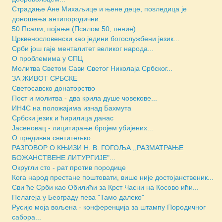
Страдање Ане Михаљице и њене деце, поsледица је
доношења антипородични...
50 Псалм, појање (Псалом 50, пение)
Црквенословенски као једини богослужбени језик...
Срби још гаје менталитет великог народа...
О проблемима у СПЦ
Молитва Светом Сави Светог Николаја Србског...
ЗА ЖИВОТ СРБСКЕ
Светосавско донаторство
Пост и молитва - два крила душе човекове...
ИН4С на положајима изнад Бахмута
Србски језик и ћирилица данас
Јасеновац - лицитирање бројем убијених...
О предивна светитељко
РАЗГОВОР О КЊИЗИ Н. В. ГОГОЉА ,,РАЗМАТРАЊЕ
БОЖАНСТВЕНЕ ЛИТУРГИЈЕ"...
Округли сто - рат против породице
Кога народ престане поштовати, више није достојанственик...
Сви ће Срби као Обилићи за Крст Часни на Косово ићи...
Пелагеја у Београду пева "Тамо далеко"
Русијо моја вољена - конференција за штампу Породичног
сабора...