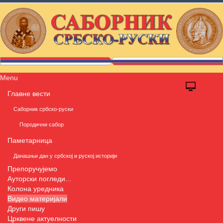
Menu
Главне вести
Саборник србско-руски
Породични сабор
Паметарница
Данашњи дан у србској и руској историји
Препоручујемо
Ауторски погледи...
Колона уредника
Видео материјали
Други пишу
Црквене актуелности