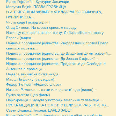
Ранко Гојковић – Културни Јањичари
Милутин Бојић: ПЛАВА ГРОБНИЦА
О АНТИРУСКОМ ФИЛМУ МАТИЛДА РАНКО ГОЈКОВИЋ,
ПУБЛИЦИСТА...
Чисто срце Господ жели !
Отац Симеон: На корист српском народу
Интервју који враћа савест свету: Србија објавила прва у
Европи (видео...
Недеља породичног јединства: Инфоратници против Новог
светског поретка...
Недеља породичног јединства: др Владимир Димитријевић...
Недеља породичног јединства: Др Јована Стојковић...
Недеља породичног јединства: Предавање др Слободана
Антонића о промоци...
Највећа тенковска битка икада
Марш На Дрину (са уводом)
Федор Тютчев - «Родное слово»
Николај Романов — свети или „крвави“ цар (видео)...
Руска голгота (цео филм)
Најискренија 2 мунута у историји америчке телевизије...
РУСКА МЕДИЦИНСКА ПОМОЋ У ВЕЛИКОМ РАТУ (ФИЛМ)...
Свети Владика Николај: ЦАРЕВ ЗАВЕТ
Ранко Гојковић – Славјанофилство је љубав, а љубав је