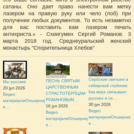
сатаны. Оно дает право нанести вам метку
лазером на правую руку или чело (лоб) при
получении любых документов. То есть незаметно
для вас поставить вам лазером печать
антихриста.» - Схиигумен Сергий Романов. 3
марта 2018 год. Среднеуральский женский
монастырь "Спорительница Хлебов"
Сербские святыни в
ПЕСНЬ СВЯТЫМ
Мы русские
сибирской глубинке.
ЦАРСТВЕННЫМ
20 јул 2026
Как вера связывает
СТРАСТОТЕРПЦАМ
Видео
русских и се...
РОМАНОВЫМ...
материјали
Опширниј
30 јун 2026
16 јул 2026
е ...
Видео
Видео
материјали
Опширниј
материјали
Опширниј
е ...
е ...