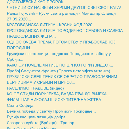
ДОСТОЈЕВСКИ КАО ПРОРОК
ЧЕТНИЦИ СУ НАЈВЕЋИ ХЕРОЈИ ДРУГОГ СВЕТСКОГ РАТА!...
Ранко Гојковић - Руски свети ратници - Манастир Сланци
27.09.2020...
КРСТОВДАНСКА ЛИТИЈА - КРСНИ ХОД 2020
КРСТОВДАНСКА ЛИТИЈА ПОРОДИЧНОГ САБОРА И САВЕЗА
ПРАВОСЛАВНИХ ЖЕНА...
ОДНОС ОЧЕВА ПРЕМА ПОТОМСТВУ У ПРАВОСЛАВНОЈ
ПОРОДИЦИ...
Грузијски свештеници - подршка Породичном сабору у
Србији...
КАКО СУ ПОЧЕЛЕ ЛИТИЈЕ ПО ЦРНОЈ ГОРИ (ВИДЕО)...
Пробој Солунског фронта (Српска историјска читанка)...
ГРУЗИЈСКИ СВЕШТЕНИК СЕ ОБРАТИО ПРАВОСЛАВНИМ
ВЕРНИЦИМА У СРБИЈИ И ЦРНОЈ...
РАСЕЛИМО ГРАДОВЕ (видео)
КО СЕ СТИДИ ПОРИЈЕКЛА, ВАЗДА РЂА ДО ВИЈЕКА...
ФИЛМ: ЦАР НИКОЛАЈ II. ИСКУПИТЕЉНА ЖРТВА
Света Софиja
Велика победа у светлу Промисли Господње...
Русија као цивилизација добра
Лазарева субота (Врбица) - Тропар
Култ Светог Саве у Русији