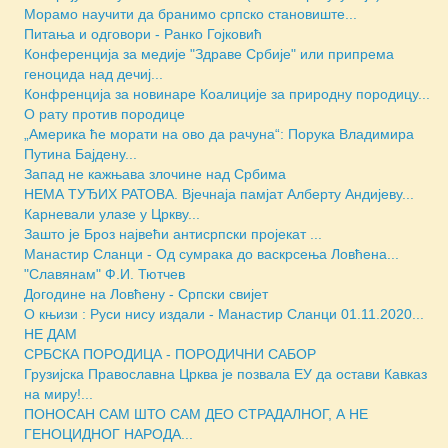
Морамо научити да бранимо српско становиште...
Питања и одговори - Ранко Гојковић
Конференција за медије "Здраве Србије" или припрема
геноцида над дечиј...
Конфренција за новинаре Коалиције за природну породицу...
О рату против породице
„Америка ће морати на ово да рачуна“: Порука Владимира
Путина Бајдену...
Запад не кажњава злочине над Србима
НЕМА ТУЂИХ РАТОВА. Вјечнаја памјат Алберту Андијеву...
Карневали улазе у Цркву...
Зашто је Броз највећи антисрпски пројекат ...
Манастир Сланци - Од сумрака до васкрсења Ловћена...
"Славянам" Ф.И. Тютчев
Догодине на Ловћену - Српски свијет
О књизи : Руси нису издали - Манастир Сланци 01.11.2020...
НЕ ДАМ
СРБСКА ПОРОДИЦА - ПОРОДИЧНИ САБОР
Грузијска Православна Црква је позвала ЕУ да остави Кавказ
на миру!...
ПОНОСАН САМ ШТО САМ ДЕО СТРАДАЛНОГ, А НЕ
ГЕНОЦИДНОГ НАРОДА...