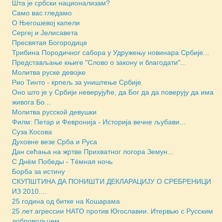
Шта је србски национализам?
Само вас гледамо
О Његошевој капели
Сергеј и Јелисавета
Пресвятая Богородице
Трибина Породичног сабора у Удружењу новинара Србије...
Представљање књиге "Слово о закону и благодати"...
Молитва руске девојке
Рио Тинто - крпељ за уништење Србије
Оно што је у Србији неверујуће, да Бог да да поверују да има
живога Бо...
Молитва русской девушки
Филм: Петар и Февронија - Историја вечне љубави...
Суза Косова
Духовне везе Срба и Руса
Дан сећања на жртве Прихватног логора Земун...
С Днём Победы - Тёмная ночь
Борба за истину
СКУПШТИНА ДА ПОНИШТИ ДЕКЛАРАЦИЈУ О СРЕБРЕНИЦИ
ИЗ 2010....
25 година од битке на Кошарама
25 лет агрессии НАТО против Югославии. Итервью с Русским
добровольцем...