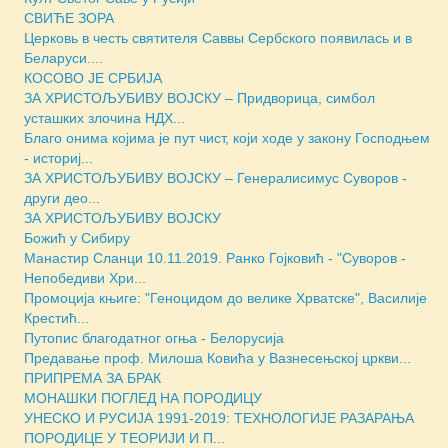
СВИЋЕ ЗОРА
Церковь в честь святителя Саввы Сербского появилась и в
Беларуси....
КОСОВО ЈЕ СРБИЈА
ЗА ХРИСТОЉУБИВУ ВОЈСКУ – Придворица, симбол
усташких злочина НДХ...
Благо онима којима је пут чист, који ходе у закону Господњем
- историј...
ЗА ХРИСТОЉУБИВУ ВОЈСКУ – Генералисимус Суворов -
други део...
ЗА ХРИСТОЉУБИВУ ВОЈСКУ
Божић у Сибиру
Манастир Сланци 10.11.2019. Ранко Гојковић - "Суворов -
Непобедиви Хри...
Промоција књиге: "Геноцидом до велике Хрватске", Василије
Крестић...
Путопис благодатног огња - Белорусија
Предавање проф. Милоша Ковића у Вазнесењској цркви...
ПРИПРЕМА ЗА БРАК
МОНАШКИ ПОГЛЕД НА ПОРОДИЦУ
УНЕСКО И РУСИЈА 1991-2019: ТЕХНОЛОГИЈЕ РАЗАРАЊА
ПОРОДИЦЕ У ТЕОРИЈИ И П...