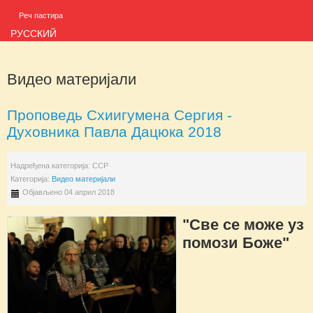
Реч пастира
РУССКИЙ
Видео материјали
Проповедь Схиигумена Сергия -
Духовника Павла Дацюка 2018
Надређена категорија:
ССР
Категорија:
Видео материјали
Објављено 04 април 2018
"Све се може уз
помози Боже"