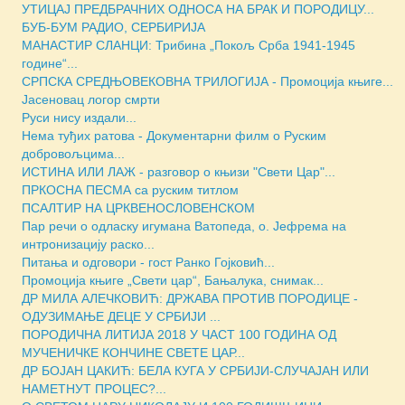
УТИЦАЈ ПРЕДБРАЧНИХ ОДНОСА НА БРАК И ПОРОДИЦУ...
БУБ-БУМ РАДИО, СЕРБИРИЈА
МАНАСТИР СЛАНЦИ: Трибина „Покољ Срба 1941-1945
године“...
СРПСКА СРЕДЊОВЕКОВНА ТРИЛОГИЈА - Промоција књиге...
Јасеновац логор смрти
Руси нису издали...
Нема туђих ратова - Документарни филм о Руским
добровољцима...
ИСТИНА ИЛИ ЛАЖ - разговор о књизи "Свети Цар"...
ПРКОСНА ПЕСМА са руским титлом
ПСАЛТИР НА ЦРКВЕНОСЛОВЕНСКОМ
Пар речи о одласку игумана Ватопеда, о. Јефрема на
интронизацију раско...
Питања и одговори - гост Ранко Гојковић...
Промоција књиге „Свети цар“, Бањалука, снимак...
ДР МИЛА АЛЕЧКОВИЋ: ДРЖАВА ПРОТИВ ПОРОДИЦЕ -
ОДУЗИМАЊЕ ДЕЦЕ У СРБИЈИ ...
ПОРОДИЧНА ЛИТИЈА 2018 У ЧАСТ 100 ГОДИНА ОД
МУЧЕНИЧКЕ КОНЧИНЕ СВЕТЕ ЦАР...
ДР БОЈАН ЦАКИЋ: БЕЛА КУГА У СРБИЈИ-СЛУЧАЈАН ИЛИ
НАМЕТНУТ ПРОЦЕС?...