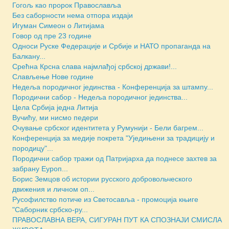
Гогољ као пророк Православља
Без саборности нема отпора издаји
Игуман Симеон о Литијама
Говор од пре 23 године
Односи Руске Федерације и Србије и НАТО пропаганда на
Балкану...
Срећна Крсна слава најмлађој србској држави!...
Слављење Нове године
Недеља породичног јединства - Конференција за штампу...
Породични сабор - Недеља породичног јединства...
Цела Србија једна Литија
Вучићу, ми нисмо педери
Очување србског идентитета у Румунији - Бели багрем...
Конференција за медије покрета "Уједињени за традицију и
породицу"...
Породични сабор тражи од Патријарха да поднесе захтев за
забрану Еуроп...
Борис Земцов об истории русского добровольческого
движения и личном оп...
Русофилство потиче из Светосавља - промоција књиге
"Саборник србско-ру...
ПРАВОСЛАВНА ВЕРА, СИГУРАН ПУТ КА СПОЗНАЈИ СМИСЛА