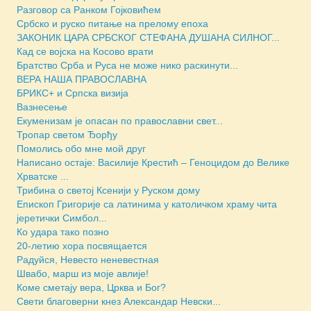
Разговор са Ранком Гојковићем
Србско и руско питање на прелому епоха
ЗАКОНИК ЦАРА СРБСКОГ СТЕФАНА ДУШАНА СИЛНОГ...
Кад се војска на Косово врати
Братство Срба и Руса не може нико раскинути...
ВЕРА НАША ПРАВОСЛАВНА
БРИКС+ и Српска визија
Вазнесење
Екуменизам је опасан по православни свет...
Тропар светом Ђорђу
Помолись обо мне мой друг
Написано остаје: Василије Крестић – Геноцидом до Велике
Хрватске ...
Трибина о светој Ксенији у Руском дому
Епископ Григорије са латинима у католичком храму чита
јеретички Симбол...
Ко удара тако позно
20-летию хора посвящается
Радуйся, Невесто неневестная
Швабо, марш из моје авлије!
Коме сметају вера, Црква и Бог?
Свети благоверни кнез Александар Невски...