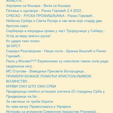
ЖИВОТА...
Херојима са Кошара - Вила са Кошара
Питања и одговори - Ранко Гојковић 2.4.2022...
СРБСКО - РУСКА ПРОМИШЉАЊА - Ранко Гојковић...
Небеска Србија и Света Русија и све везе које спајају два
братска наро...
Сербирија и изградња храма у част Тројеручице у Сибиру...
Устај за веру земљо руска!
Ко удара тако позно
ЗА КРСТ
Серијал Разговорник - Наши гости - Бранка Бешлић и Ранко
Гојковић...
Папа у Москви??? Екуменизам су смислиле тамне силе ради
сједињења несј...
МС Ступови - Ваведење Пресвете Богородице...
ПРИМЕРИ БОЖИЈЕ ПОМОЋИ ХРИСТОЉУБИВОМ
ВОЈИНСТВУ...
КРИВИ СМО ШТО СМО СРБИ
Придворица симбол усташких злочина (О страдању Срба у
Придворици на Бо...
За светиње се треба борити
Ко чува ватру Православља у Украјини
Интервју са игуманом Симеоном (манастир Рукумија)...