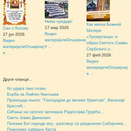
Нема предаје!
Как икона Божией
17 мар 2026
Сан о Косову
Матери
Видео
27 јун 2026
«Троеручица» и
материјали
Опширниј
Видео
образ Святого Саввы
е ...
материјали
Опширниј
Сербского о...
е ...
27 феб 2026
Видео
материјали
Опширниј
е ...
Други чланци...
Ко удара тако позно
Борба за Ловћен Његошев
Промоција књиге: "Геноцидом до велике Хрватске", Василије
Крестић...
Сећање на српског великана Радослава Грујића...
Свети Јован Дамаскин
Помаже Бог народе мој - разговор са уредником Саборника...
Помозимо одбрану Крста