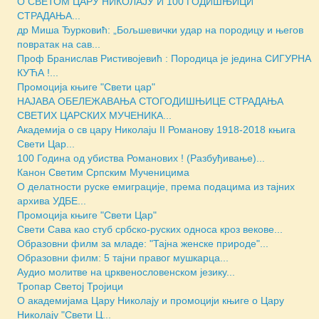
О СВЕТОМ ЦАРУ НИКОЛАЈУ И 100 ГОДИШЊИЦИ
СТРАДАЊА...
др Миша Ђурковић: „Бољшевички удар на породицу и његов
повратак на сав...
Проф Бранислав Ристивојевић : Породица је једина СИГУРНА
КУЋА !...
Промоција књиге "Свети цар"
НАЈАВА ОБЕЛЕЖАВАЊА СТОГОДИШЊИЦЕ СТРАДАЊА
СВЕТИХ ЦАРСКИХ МУЧЕНИКА...
Академија о св цару Николајu II Романову 1918-2018 књига
Свети Цар...
100 Година од убиства Романових ! (Разбуђивање)...
Канон Светим Српским Мученицима
O делатности руске емиграције, према подацима из тајних
архива УДБЕ...
Промоција књиге "Свети Цар"
Свети Сава као стуб србско-руских односа кроз векове...
Образовни филм за младе: "Тајна женске природе"...
Образовни филм: 5 тајни правог мушкарца...
Аудио молитве на црквенословенском језику...
Тропар Светој Тројици
О академијама Цару Николају и промоцији књиге о Цару
Николају "Свети Ц...