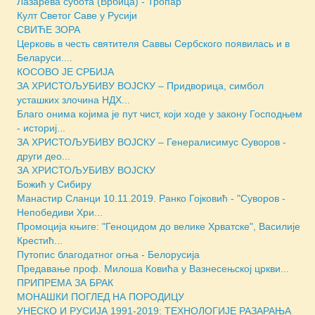
Лазарева субота (Врбица) - Тропар
Култ Светог Саве у Русији
СВИЋЕ ЗОРА
Церковь в честь святителя Саввы Сербского появилась и в
Беларуси....
КОСОВО ЈЕ СРБИЈА
ЗА ХРИСТОЉУБИВУ ВОЈСКУ – Придворица, симбол
усташких злочина НДХ...
Благо онима којима је пут чист, који ходе у закону Господњем
- историј...
ЗА ХРИСТОЉУБИВУ ВОЈСКУ – Генералисимус Суворов -
други део...
ЗА ХРИСТОЉУБИВУ ВОЈСКУ
Божић у Сибиру
Манастир Сланци 10.11.2019. Ранко Гојковић - "Суворов -
Непобедиви Хри...
Промоција књиге: "Геноцидом до велике Хрватске", Василије
Крестић...
Путопис благодатног огња - Белорусија
Предавање проф. Милоша Ковића у Вазнесењској цркви...
ПРИПРЕМА ЗА БРАК
МОНАШКИ ПОГЛЕД НА ПОРОДИЦУ
УНЕСКО И РУСИЈА 1991-2019: ТЕХНОЛОГИЈЕ РАЗАРАЊА