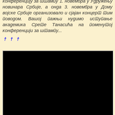
конференцију за штампу 1. новембра у Удружењу
новинара Србије, а онда 3. новембра у Дому
војске Србије организовало и сјајан концерт тим
поводом. Вашој пажњи нудимо иступање
академика Срете Танасића на поменутој
конференцији за штампу...
† † †