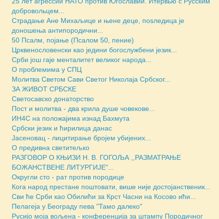
25 лет агрессии НАТО против Югославии. Итервью с Русским
добровольцем...
Страдање Ане Михаљице и њене деце, поsледица је
доношења антипородични...
50 Псалм, појање (Псалом 50, пение)
Црквенословенски као једини богослужбени језик...
Срби још гаје менталитет великог народа...
О проблемима у СПЦ
Молитва Светом Сави Светог Николаја Србског...
ЗА ЖИВОТ СРБСКЕ
Светосавско донаторство
Пост и молитва - два крила душе човекове...
ИН4С на положајима изнад Бахмута
Србски језик и ћирилица данас
Јасеновац - лицитирање бројем убијених...
О предивна светитељко
РАЗГОВОР О КЊИЗИ Н. В. ГОГОЉА ,,РАЗМАТРАЊЕ
БОЖАНСТВЕНЕ ЛИТУРГИЈЕ"...
Округли сто - рат против породице
Кога народ престане поштовати, више није достојанственик...
Сви ће Срби као Обилићи за Крст Часни на Косово ићи...
Пелагеја у Београду пева "Тамо далеко"
Русијо моја вољена - конференција за штампу Породичног