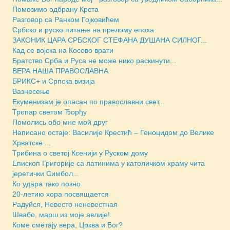
Помозимо одбрану Крста
Разговор са Ранком Гојковићем
Србско и руско питање на прелому епоха
ЗАКОНИК ЦАРА СРБСКОГ СТЕФАНА ДУШАНА СИЛНОГ...
Кад се војска на Косово врати
Братство Срба и Руса не може нико раскинути...
ВЕРА НАША ПРАВОСЛАВНА
БРИКС+ и Српска визија
Вазнесење
Екуменизам је опасан по православни свет...
Тропар светом Ђорђу
Помолись обо мне мой друг
Написано остаје: Василије Крестић – Геноцидом до Велике
Хрватске ...
Трибина о светој Ксенији у Руском дому
Епископ Григорије са латинима у католичком храму чита
јеретички Симбол...
Ко удара тако позно
20-летию хора посвящается
Радуйся, Невесто неневестная
Швабо, марш из моје авлије!
Коме сметају вера, Црква и Бог?