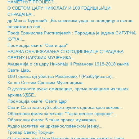
НАМЕТНУТ ПРОЦЕС?...
О СВЕТОМ ЦАРУ НИКОЛАЈУ И 100 ГОДИШЊИЦИ
СТРАДАЊА...
др Миша Ђурковић: „Бољшевички удар на породицу и његов
повратак на сав...
Проф Бранислав Ристивојевић : Породица је једина СИГУРНА
КУЋА !...
Промоција књиге "Свети цар"
НАЈАВА ОБЕЛЕЖАВАЊА СТОГОДИШЊИЦЕ СТРАДАЊА
СВЕТИХ ЦАРСКИХ МУЧЕНИКА...
Академија о св цару Николајu II Романову 1918-2018 књига
Свети Цар...
100 Година од убиства Романових ! (Разбуђивање)...
Канон Светим Српским Мученицима
O делатности руске емиграције, према подацима из тајних
архива УДБЕ...
Промоција књиге "Свети Цар"
Свети Сава као стуб србско-руских односа кроз векове...
Образовни филм за младе: "Тајна женске природе"...
Образовни филм: 5 тајни правог мушкарца...
Аудио молитве на црквенословенском језику...
Тропар Светој Тројици
О академијама Цару Николају и промоцији књиге о Цару