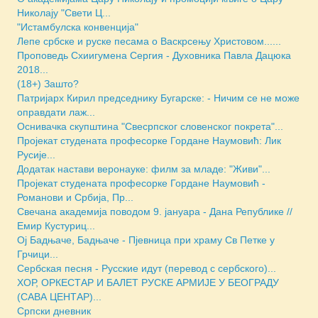
Николају "Свети Ц...
"Истамбулска конвенција"
Лепе србске и руске песама о Васкрсењу Христовом......
Проповедь Схиигумена Сергия - Духовника Павла Дацюка
2018...
(18+) Зашто?
Патријарх Кирил председнику Бугарске: - Ничим се не може
оправдати лаж...
Оснивачка скупштина "Свесрпског словенског покрета"...
Пројекат студената професорке Гордане Наумовић: Лик
Русије...
Додатак настави веронауке: филм за младе: "Живи"...
Пројекат студената професорке Гордане Наумовић -
Романови и Србија, Пр...
Свечана академија поводом 9. јануара - Дана Републике //
Емир Кустуриц...
Ој Бадњаче, Бадњаче - Пјевница при храму Св Петке у
Грчици...
Сербская песня - Русские идут (перевод с сербского)...
ХОР, ОРКЕСТАР И БАЛЕТ РУСКЕ АРМИЈЕ У БЕОГРАДУ
(САВА ЦЕНТАР)...
Српски дневник