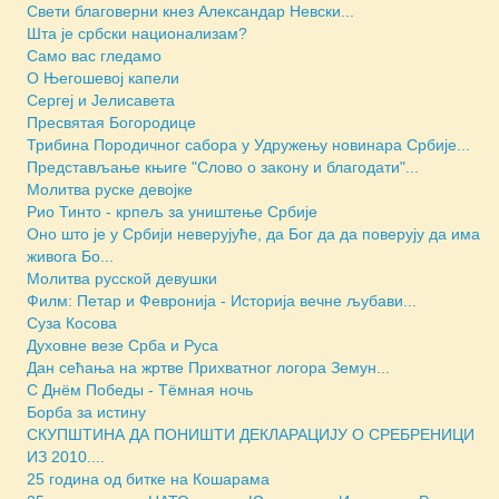
Свети благоверни кнез Александар Невски...
Шта је србски национализам?
Само вас гледамо
О Његошевој капели
Сергеј и Јелисавета
Пресвятая Богородице
Трибина Породичног сабора у Удружењу новинара Србије...
Представљање књиге "Слово о закону и благодати"...
Молитва руске девојке
Рио Тинто - крпељ за уништење Србије
Оно што је у Србији неверујуће, да Бог да да поверују да има
живога Бо...
Молитва русской девушки
Филм: Петар и Февронија - Историја вечне љубави...
Суза Косова
Духовне везе Срба и Руса
Дан сећања на жртве Прихватног логора Земун...
С Днём Победы - Тёмная ночь
Борба за истину
СКУПШТИНА ДА ПОНИШТИ ДЕКЛАРАЦИЈУ О СРЕБРЕНИЦИ
ИЗ 2010....
25 година од битке на Кошарама