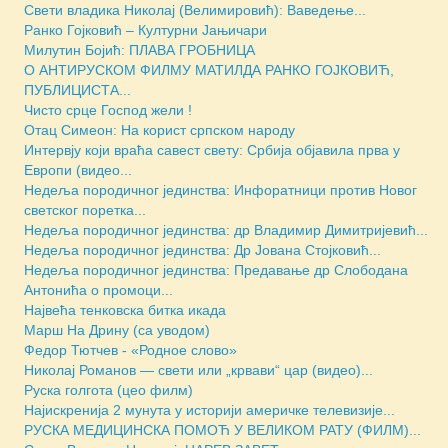
Свети владика Николај (Велимировић): Ваведење...
Ранко Гојковић – Културни Јањичари
Милутин Бојић: ПЛАВА ГРОБНИЦА
О АНТИРУСКОМ ФИЛМУ МАТИЛДА РАНКО ГОЈКОВИЋ,
ПУБЛИЦИСТА...
Чисто срце Господ жели !
Отац Симеон: На корист српском народу
Интервју који враћа савест свету: Србија објавила прва у
Европи (видео...
Недеља породичног јединства: Инфоратници против Новог
светског поретка...
Недеља породичног јединства: др Владимир Димитријевић...
Недеља породичног јединства: Др Јована Стојковић...
Недеља породичног јединства: Предавање др Слободана
Антонића о промоци...
Највећа тенковска битка икада
Марш На Дрину (са уводом)
Федор Тютчев - «Родное слово»
Николај Романов — свети или „крвави“ цар (видео)...
Руска голгота (цео филм)
Најискренија 2 мунута у историји америчке телевизије...
РУСКА МЕДИЦИНСКА ПОМОЋ У ВЕЛИКОМ РАТУ (ФИЛМ)...