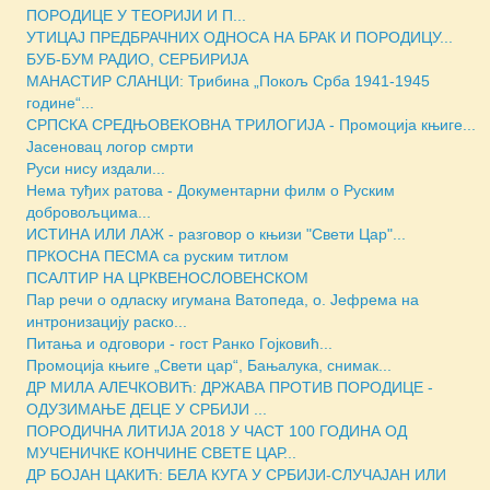
ПОРОДИЦЕ У ТЕОРИЈИ И П...
УТИЦАЈ ПРЕДБРАЧНИХ ОДНОСА НА БРАК И ПОРОДИЦУ...
БУБ-БУМ РАДИО, СЕРБИРИЈА
МАНАСТИР СЛАНЦИ: Трибина „Покољ Срба 1941-1945
године“...
СРПСКА СРЕДЊОВЕКОВНА ТРИЛОГИЈА - Промоција књиге...
Јасеновац логор смрти
Руси нису издали...
Нема туђих ратова - Документарни филм о Руским
добровољцима...
ИСТИНА ИЛИ ЛАЖ - разговор о књизи "Свети Цар"...
ПРКОСНА ПЕСМА са руским титлом
ПСАЛТИР НА ЦРКВЕНОСЛОВЕНСКОМ
Пар речи о одласку игумана Ватопеда, о. Јефрема на
интронизацију раско...
Питања и одговори - гост Ранко Гојковић...
Промоција књиге „Свети цар“, Бањалука, снимак...
ДР МИЛА АЛЕЧКОВИЋ: ДРЖАВА ПРОТИВ ПОРОДИЦЕ -
ОДУЗИМАЊЕ ДЕЦЕ У СРБИЈИ ...
ПОРОДИЧНА ЛИТИЈА 2018 У ЧАСТ 100 ГОДИНА ОД
МУЧЕНИЧКЕ КОНЧИНЕ СВЕТЕ ЦАР...
ДР БОЈАН ЦАКИЋ: БЕЛА КУГА У СРБИЈИ-СЛУЧАЈАН ИЛИ