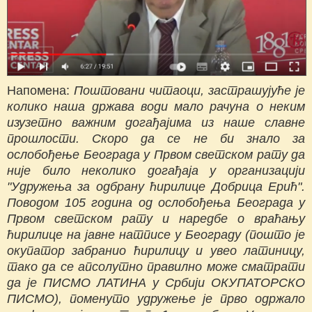
Напомена:
Поштовани читаоци, застрашујуће је
колико наша држава води мало рачуна о неким
изузетно важним догађајима из наше славне
прошлости. Скоро да се не би знало за
ослобођење Београда у Првом светском рату да
није било неколико догађаја у организацији
"Удружења за одбрану ћирилице Добрица Ерић".
Поводом 105 година од ослобођења Београда у
Првом светском рату и наредбе о враћању
ћирилице на јавне натписе у Београду (пошто је
окупатор забранио ћирилицу и увео латиницу,
тако да се апсолутно правилно може сматрати
да је ПИСМО ЛАТИНА у Србији ОКУПАТОРСКО
ПИСМО), поменуто удружење је прво одржало