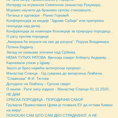
Интервју са игуманом Симеоном (манастир Рукумија)...
Морамо научити да бранимо српско становиште...
Питања и одговори - Ранко Гојковић
Конференција за медије "Здраве Србије" или припрема
геноцида над дечиј...
Конфренција за новинаре Коалиције за природну породицу...
О рату против породице
„Америка ће морати на ово да рачуна“: Порука Владимира
Путина Бајдену...
Запад не кажњава злочине над Србима
НЕМА ТУЂИХ РАТОВА. Вјечнаја памјат Алберту Андијеву...
Карневали улазе у Цркву...
Зашто је Броз највећи антисрпски пројекат ...
Манастир Сланци - Од сумрака до васкрсења Ловћена...
"Славянам" Ф.И. Тютчев
Догодине на Ловћену - Српски свијет
О књизи : Руси нису издали - Манастир Сланци 01.11.2020...
НЕ ДАМ
СРБСКА ПОРОДИЦА - ПОРОДИЧНИ САБОР
Грузијска Православна Црква је позвала ЕУ да остави Кавказ
на миру!...
ПОНОСАН САМ ШТО САМ ДЕО СТРАДАЛНОГ, А НЕ