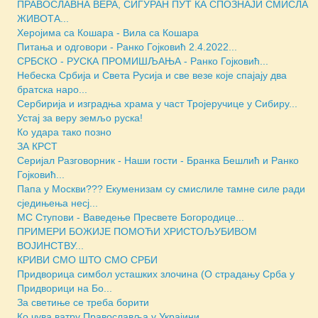
ПРАВОСЛАВНА ВЕРА, СИГУРАН ПУТ КА СПОЗНАЈИ СМИСЛА
ЖИВОТА...
Херојима са Кошара - Вила са Кошара
Питања и одговори - Ранко Гојковић 2.4.2022...
СРБСКО - РУСКА ПРОМИШЉАЊА - Ранко Гојковић...
Небеска Србија и Света Русија и све везе које спајају два
братска наро...
Сербирија и изградња храма у част Тројеручице у Сибиру...
Устај за веру земљо руска!
Ко удара тако позно
ЗА КРСТ
Серијал Разговорник - Наши гости - Бранка Бешлић и Ранко
Гојковић...
Папа у Москви??? Екуменизам су смислиле тамне силе ради
сједињења несј...
МС Ступови - Ваведење Пресвете Богородице...
ПРИМЕРИ БОЖИЈЕ ПОМОЋИ ХРИСТОЉУБИВОМ
ВОЈИНСТВУ...
КРИВИ СМО ШТО СМО СРБИ
Придворица симбол усташких злочина (О страдању Срба у
Придворици на Бо...
За светиње се треба борити
Ко чува ватру Православља у Украјини