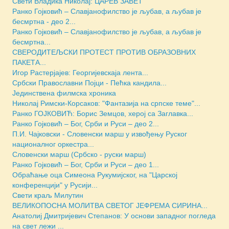
Свети Владика Николај: ЦАРЕВ ЗАВЕТ
Ранко Гојковић – Славјанофилство је љубав, а љубав је
бесмртна - део 2...
Ранко Гојковић – Славјанофилство је љубав, а љубав је
бесмртна...
СВЕРОДИТЕЉСКИ ПРОТЕСТ ПРОТИВ ОБРАЗОВНИХ
ПАКЕТА...
Игор Растерјајев: Георгијевскаја лента...
Србски Православни Појци - Пећка кандила...
Jединствена филмска хроника
Николај Римски-Корсаков: "Фантазија на српске теме"...
Ранко ГОЈКОВИЋ: Борис Земцов, херој са Заглавка...
Ранко Гојковић – Бог, Срби и Руси – део 2...
П.И. Чајковски - Словенски марш у извођењу Руског
националног оркестра...
Словенски марш (Србско - руски марш)
Ранко Гојковић – Бог, Срби и Руси – део 1...
Обраћање оца Симеона Рукумијског, на "Царској
конференцији" у Русији...
Свети краљ Милутин
ВЕЛИКОПОСНА МОЛИТВА СВЕТОГ ЈЕФРЕМА СИРИНА...
Анатолиј Дмитријевич Степанов: У основи западног погледа
на свет лежи ...