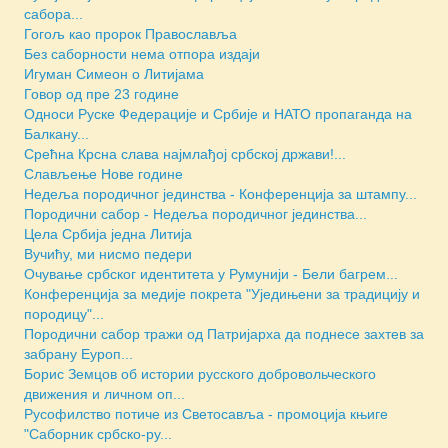
сабора...
Гогољ као пророк Православља
Без саборности нема отпора издаји
Игуман Симеон о Литијама
Говор од пре 23 године
Односи Руске Федерације и Србије и НАТО пропаганда на
Балкану...
Срећна Крсна слава најмлађој србској држави!...
Слављење Нове године
Недеља породичног јединства - Конференција за штампу...
Породични сабор - Недеља породичног јединства...
Цела Србија једна Литија
Вучићу, ми нисмо педери
Очување србског идентитета у Румунији - Бели багрем...
Конференција за медије покрета "Уједињени за традицију и
породицу"...
Породични сабор тражи од Патријарха да поднесе захтев за
забрану Еуроп...
Борис Земцов об истории русского добровольческого
движения и личном оп...
Русофилство потиче из Светосавља - промоција књиге
"Саборник србско-ру...