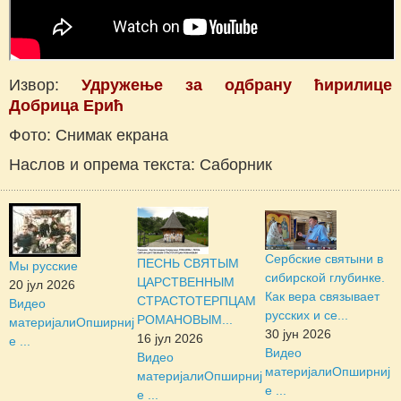
Извор:
Удружење за одбрану ћирилице
Добрица Ерић
Фото: Снимак екрана
Наслов и опрема текста: Саборник
Сербские святыни в
ПЕСНЬ СВЯТЫМ
Мы русские
сибирской глубинке.
ЦАРСТВЕННЫМ
20 јул 2026
Как вера связывает
СТРАСТОТЕРПЦАМ
Видео
русских и се...
РОМАНОВЫМ...
материјали
Опширниј
30 јун 2026
16 јул 2026
е ...
Видео
Видео
материјали
Опширниј
материјали
Опширниј
е ...
е ...