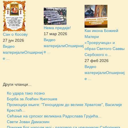
Нема предаје!
Как икона Божией
17 мар 2026
Сан о Косову
Матери
Видео
27 јун 2026
«Троеручица» и
материјали
Опширниј
Видео
образ Святого Саввы
е ...
материјали
Опширниј
Сербского о...
е ...
27 феб 2026
Видео
материјали
Опширниј
е ...
Други чланци...
Ко удара тако позно
Борба за Ловћен Његошев
Промоција књиге: "Геноцидом до велике Хрватске", Василије
Крестић...
Сећање на српског великана Радослава Грујића...
Свети Јован Дамаскин
Помаже Бог народе мој - разговор са уредником Саборника...