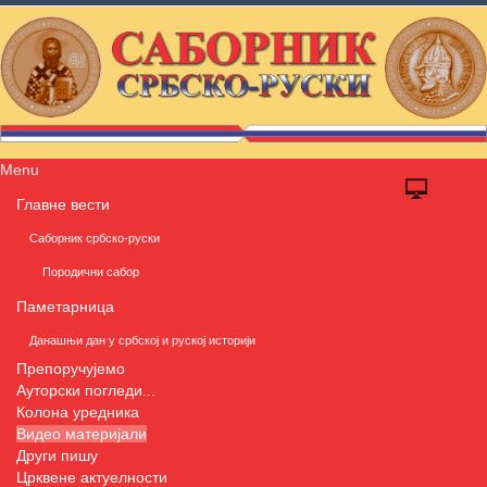
Menu
Главне вести
Саборник србско-руски
Породични сабор
Паметарница
Данашњи дан у србској и руској историји
Препоручујемо
Ауторски погледи...
Колона уредника
Видео материјали
Други пишу
Црквене актуелности