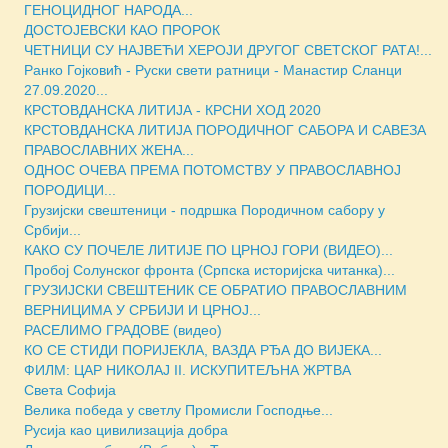
ГЕНОЦИДНОГ НАРОДА...
ДОСТОЈЕВСКИ КАО ПРОРОК
ЧЕТНИЦИ СУ НАЈВЕЋИ ХЕРОЈИ ДРУГОГ СВЕТСКОГ РАТА!...
Ранко Гојковић - Руски свети ратници - Манастир Сланци
27.09.2020...
КРСТОВДАНСКА ЛИТИЈА - КРСНИ ХОД 2020
КРСТОВДАНСКА ЛИТИЈА ПОРОДИЧНОГ САБОРА И САВЕЗА
ПРАВОСЛАВНИХ ЖЕНА...
ОДНОС ОЧЕВА ПРЕМА ПОТОМСТВУ У ПРАВОСЛАВНОЈ
ПОРОДИЦИ...
Грузијски свештеници - подршка Породичном сабору у
Србији...
КАКО СУ ПОЧЕЛЕ ЛИТИЈЕ ПО ЦРНОЈ ГОРИ (ВИДЕО)...
Пробој Солунског фронта (Српска историјска читанка)...
ГРУЗИЈСКИ СВЕШТЕНИК СЕ ОБРАТИО ПРАВОСЛАВНИМ
ВЕРНИЦИМА У СРБИЈИ И ЦРНОЈ...
РАСЕЛИМО ГРАДОВЕ (видео)
КО СЕ СТИДИ ПОРИЈЕКЛА, ВАЗДА РЂА ДО ВИЈЕКА...
ФИЛМ: ЦАР НИКОЛАЈ II. ИСКУПИТЕЉНА ЖРТВА
Света Софиja
Велика победа у светлу Промисли Господње...
Русија као цивилизација добра