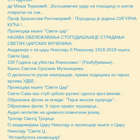
др Миша Ђурковић: „Бољшевички удар на породицу и његов
повратак на сав...
Проф Бранислав Ристивојевић : Породица је једина СИГУРНА
КУЋА !...
Промоција књиге "Свети цар"
НАЈАВА ОБЕЛЕЖАВАЊА СТОГОДИШЊИЦЕ СТРАДАЊА
СВЕТИХ ЦАРСКИХ МУЧЕНИКА...
Академија о св цару Николајu II Романову 1918-2018 књига
Свети Цар...
100 Година од убиства Романових ! (Разбуђивање)...
Канон Светим Српским Мученицима
O делатности руске емиграције, према подацима из тајних
архива УДБЕ...
Промоција књиге "Свети Цар"
Свети Сава као стуб србско-руских односа кроз векове...
Образовни филм за младе: "Тајна женске природе"...
Образовни филм: 5 тајни правог мушкарца...
Аудио молитве на црквенословенском језику...
Тропар Светој Тројици
О академијама Цару Николају и промоцији књиге о Цару
Николају "Свети Ц...
"Истамбулска конвенција"