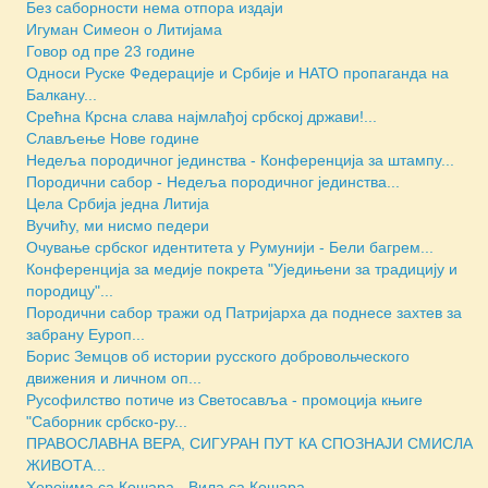
Без саборности нема отпора издаји
Игуман Симеон о Литијама
Говор од пре 23 године
Односи Руске Федерације и Србије и НАТО пропаганда на
Балкану...
Срећна Крсна слава најмлађој србској држави!...
Слављење Нове године
Недеља породичног јединства - Конференција за штампу...
Породични сабор - Недеља породичног јединства...
Цела Србија једна Литија
Вучићу, ми нисмо педери
Очување србског идентитета у Румунији - Бели багрем...
Конференција за медије покрета "Уједињени за традицију и
породицу"...
Породични сабор тражи од Патријарха да поднесе захтев за
забрану Еуроп...
Борис Земцов об истории русского добровольческого
движения и личном оп...
Русофилство потиче из Светосавља - промоција књиге
"Саборник србско-ру...
ПРАВОСЛАВНА ВЕРА, СИГУРАН ПУТ КА СПОЗНАЈИ СМИСЛА
ЖИВОТА...
Херојима са Кошара - Вила са Кошара