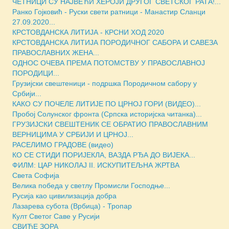
ЧЕТНИЦИ СУ НАЈВЕЋИ ХЕРОЈИ ДРУГОГ СВЕТСКОГ РАТА!...
Ранко Гојковић - Руски свети ратници - Манастир Сланци
27.09.2020...
КРСТОВДАНСКА ЛИТИЈА - КРСНИ ХОД 2020
КРСТОВДАНСКА ЛИТИЈА ПОРОДИЧНОГ САБОРА И САВЕЗА
ПРАВОСЛАВНИХ ЖЕНА...
ОДНОС ОЧЕВА ПРЕМА ПОТОМСТВУ У ПРАВОСЛАВНОЈ
ПОРОДИЦИ...
Грузијски свештеници - подршка Породичном сабору у
Србији...
КАКО СУ ПОЧЕЛЕ ЛИТИЈЕ ПО ЦРНОЈ ГОРИ (ВИДЕО)...
Пробој Солунског фронта (Српска историјска читанка)...
ГРУЗИЈСКИ СВЕШТЕНИК СЕ ОБРАТИО ПРАВОСЛАВНИМ
ВЕРНИЦИМА У СРБИЈИ И ЦРНОЈ...
РАСЕЛИМО ГРАДОВЕ (видео)
КО СЕ СТИДИ ПОРИЈЕКЛА, ВАЗДА РЂА ДО ВИЈЕКА...
ФИЛМ: ЦАР НИКОЛАЈ II. ИСКУПИТЕЉНА ЖРТВА
Света Софиja
Велика победа у светлу Промисли Господње...
Русија као цивилизација добра
Лазарева субота (Врбица) - Тропар
Култ Светог Саве у Русији
СВИЋЕ ЗОРА