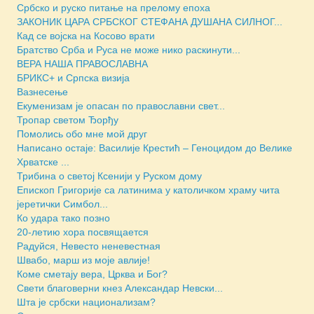
Србско и руско питање на прелому епоха
ЗАКОНИК ЦАРА СРБСКОГ СТЕФАНА ДУШАНА СИЛНОГ...
Кад се војска на Косово врати
Братство Срба и Руса не може нико раскинути...
ВЕРА НАША ПРАВОСЛАВНА
БРИКС+ и Српска визија
Вазнесење
Екуменизам је опасан по православни свет...
Тропар светом Ђорђу
Помолись обо мне мой друг
Написано остаје: Василије Крестић – Геноцидом до Велике
Хрватске ...
Трибина о светој Ксенији у Руском дому
Епископ Григорије са латинима у католичком храму чита
јеретички Симбол...
Ко удара тако позно
20-летию хора посвящается
Радуйся, Невесто неневестная
Швабо, марш из моје авлије!
Коме сметају вера, Црква и Бог?
Свети благоверни кнез Александар Невски...
Шта је србски национализам?