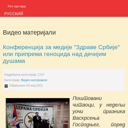
Реч пастира
РУССКИЙ
Видео материјали
Конференција за медије "Здраве Србије"
или припрема геноцида над дечијим
душама
Надређена категорија:
ССР
Категорија:
Видео материјали
Објављено 04 мај 2021
Поштовани
читаоци, у недељи
уочи празника
Васкрсења
Господњег, поред