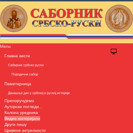
Menu
Главне вести
Саборник србско-руски
Породични сабор
Паметарница
Данашњи дан у србској и руској историји
Препоручујемо
Ауторски погледи...
Колона уредника
Видео материјали
Други пишу
Црквене актуелности