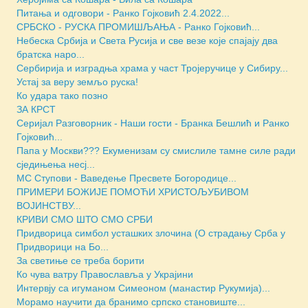
Питања и одговори - Ранко Гојковић 2.4.2022...
СРБСКО - РУСКА ПРОМИШЉАЊА - Ранко Гојковић...
Небеска Србија и Света Русија и све везе које спајају два
братска наро...
Сербирија и изградња храма у част Тројеручице у Сибиру...
Устај за веру земљо руска!
Ко удара тако позно
ЗА КРСТ
Серијал Разговорник - Наши гости - Бранка Бешлић и Ранко
Гојковић...
Папа у Москви??? Екуменизам су смислиле тамне силе ради
сједињења несј...
МС Ступови - Ваведење Пресвете Богородице...
ПРИМЕРИ БОЖИЈЕ ПОМОЋИ ХРИСТОЉУБИВОМ
ВОЈИНСТВУ...
КРИВИ СМО ШТО СМО СРБИ
Придворица симбол усташких злочина (О страдању Срба у
Придворици на Бо...
За светиње се треба борити
Ко чува ватру Православља у Украјини
Интервју са игуманом Симеоном (манастир Рукумија)...
Морамо научити да бранимо српско становиште...