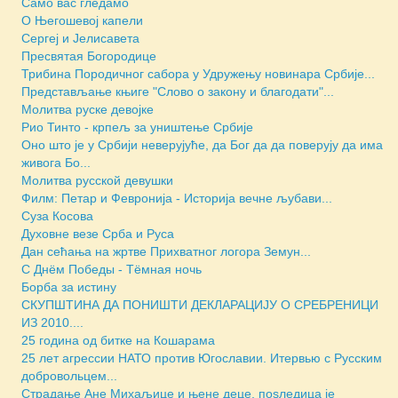
Само вас гледамо
О Његошевој капели
Сергеј и Јелисавета
Пресвятая Богородице
Трибина Породичног сабора у Удружењу новинара Србије...
Представљање књиге "Слово о закону и благодати"...
Молитва руске девојке
Рио Тинто - крпељ за уништење Србије
Оно што је у Србији неверујуће, да Бог да да поверују да има
живога Бо...
Молитва русской девушки
Филм: Петар и Февронија - Историја вечне љубави...
Суза Косова
Духовне везе Срба и Руса
Дан сећања на жртве Прихватног логора Земун...
С Днём Победы - Тёмная ночь
Борба за истину
СКУПШТИНА ДА ПОНИШТИ ДЕКЛАРАЦИЈУ О СРЕБРЕНИЦИ
ИЗ 2010....
25 година од битке на Кошарама
25 лет агрессии НАТО против Югославии. Итервью с Русским
добровольцем...
Страдање Ане Михаљице и њене деце, поsледица је