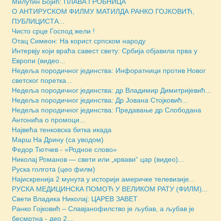
Милутин Бојић: ПЛАВА ГРОБНИЦА
О АНТИРУСКОМ ФИЛМУ МАТИЛДА РАНКО ГОЈКОВИЋ,
ПУБЛИЦИСТА...
Чисто срце Господ жели !
Отац Симеон: На корист српском народу
Интервју који враћа савест свету: Србија објавила прва у
Европи (видео...
Недеља породичног јединства: Инфоратници против Новог
светског поретка...
Недеља породичног јединства: др Владимир Димитријевић...
Недеља породичног јединства: Др Јована Стојковић...
Недеља породичног јединства: Предавање др Слободана
Антонића о промоци...
Највећа тенковска битка икада
Марш На Дрину (са уводом)
Федор Тютчев - «Родное слово»
Николај Романов — свети или „крвави“ цар (видео)...
Руска голгота (цео филм)
Најискренија 2 мунута у историји америчке телевизије...
РУСКА МЕДИЦИНСКА ПОМОЋ У ВЕЛИКОМ РАТУ (ФИЛМ)...
Свети Владика Николај: ЦАРЕВ ЗАВЕТ
Ранко Гојковић – Славјанофилство је љубав, а љубав је
бесмртна - део 2...