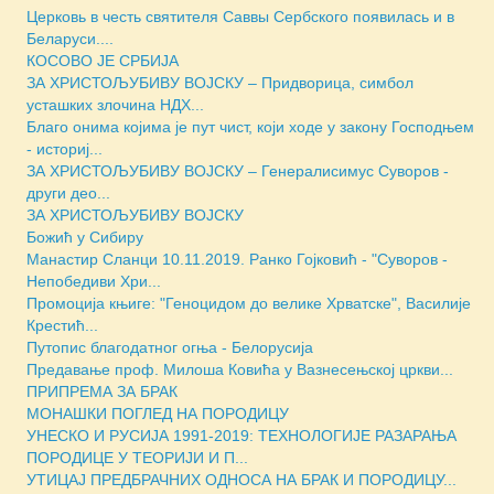
Церковь в честь святителя Саввы Сербского появилась и в
Беларуси....
КОСОВО ЈЕ СРБИЈА
ЗА ХРИСТОЉУБИВУ ВОЈСКУ – Придворица, симбол
усташких злочина НДХ...
Благо онима којима је пут чист, који ходе у закону Господњем
- историј...
ЗА ХРИСТОЉУБИВУ ВОЈСКУ – Генералисимус Суворов -
други део...
ЗА ХРИСТОЉУБИВУ ВОЈСКУ
Божић у Сибиру
Манастир Сланци 10.11.2019. Ранко Гојковић - "Суворов -
Непобедиви Хри...
Промоција књиге: "Геноцидом до велике Хрватске", Василије
Крестић...
Путопис благодатног огња - Белорусија
Предавање проф. Милоша Ковића у Вазнесењској цркви...
ПРИПРЕМА ЗА БРАК
МОНАШКИ ПОГЛЕД НА ПОРОДИЦУ
УНЕСКО И РУСИЈА 1991-2019: ТЕХНОЛОГИЈЕ РАЗАРАЊА
ПОРОДИЦЕ У ТЕОРИЈИ И П...
УТИЦАЈ ПРЕДБРАЧНИХ ОДНОСА НА БРАК И ПОРОДИЦУ...