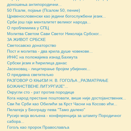
доношења антипородични...
50 Псалм, појање (Псалом 50, пение)
Црквенословенски као једини богослужбени језик...
Срби још гаје менталитет великог народа...
О проблемима у СПЦ
Молитва Светом Сави Светог Николаја Србског...
ЗА ЖИВОТ СРБСКЕ
Светосавско донаторство
Пост и молитва - два крила душе човекове...
ИН4С на положајима изнад Бахмута
Србски језик и ћирилица данас
Јасеновац - лицитирање бројем убијених...
О предивна светитељко
РАЗГОВОР О КЊИЗИ Н. В. ГОГОЉА ,,РАЗМАТРАЊЕ
БОЖАНСТВЕНЕ ЛИТУРГИЈЕ"...
Округли сто - рат против породице
Кога народ престане поштовати, више није достојанственик...
Сви ће Срби као Обилићи за Крст Часни на Косово ићи...
Пелагеја у Београду пева "Тамо далеко"
Русијо моја вољена - конференција за штампу Породичног
сабора...
Гогољ као пророк Православља