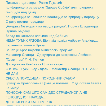
Питања и одговори - Ранко Гојковић
Конференција за медије "Здраве Србије" или припрема
геноцида над дечиј...
Конфренција за новинаре Коалиције за природну породицу...
О рату против породице
„Америка ће морати на ово да рачуна“: Порука Владимира
Путина Бајдену...
Запад не кажњава злочине над Србима
НЕМА ТУЂИХ РАТОВА. Вјечнаја памјат Алберту Андијеву...
Карневали улазе у Цркву...
Зашто је Броз највећи антисрпски пројекат ...
Манастир Сланци - Од сумрака до васкрсења Ловћена...
"Славянам" Ф.И. Тютчев
Догодине на Ловћену - Српски свијет
О књизи : Руси нису издали - Манастир Сланци 01.11.2020...
НЕ ДАМ
СРБСКА ПОРОДИЦА - ПОРОДИЧНИ САБОР
Грузијска Православна Црква је позвала ЕУ да остави Кавказ
на миру!...
ПОНОСАН САМ ШТО САМ ДЕО СТРАДАЛНОГ, А НЕ
ГЕНОЦИДНОГ НАРОДА...
ДОСТОЈЕВСКИ КАО ПРОРОК