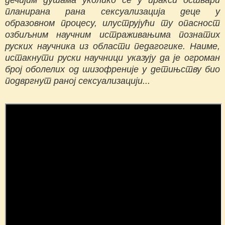
планирана рана сексуализација деце у
образовном процесу, илуструјући ту опасност
озбиљним научним истраживањима познатих
руских научника из области педагогике. Наиме,
истакнути руски научници указују да је огроман
број оболелих од шизофреније у детињству био
подвргнут раној сексуализацији...