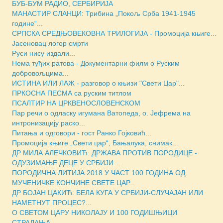
БУБ-БУМ РАДИО, СЕРБИРИЈА
МАНАСТИР СЛАНЦИ: Трибина „Покољ Срба 1941-1945
године“...
СРПСКА СРЕДЊОВЕКОВНА ТРИЛОГИЈА - Промоција књиге...
Јасеновац логор смрти
Руси нису издали...
Нема туђих ратова - Документарни филм о Руским
добровољцима...
ИСТИНА ИЛИ ЛАЖ - разговор о књизи "Свети Цар"...
ПРКОСНА ПЕСМА са руским титлом
ПСАЛТИР НА ЦРКВЕНОСЛОВЕНСКОМ
Пар речи о одласку игумана Ватопеда, о. Јефрема на
интронизацију раско...
Питања и одговори - гост Ранко Гојковић...
Промоција књиге „Свети цар“, Бањалука, снимак...
ДР МИЛА АЛЕЧКОВИЋ: ДРЖАВА ПРОТИВ ПОРОДИЦЕ -
ОДУЗИМАЊЕ ДЕЦЕ У СРБИЈИ ...
ПОРОДИЧНА ЛИТИЈА 2018 У ЧАСТ 100 ГОДИНА ОД
МУЧЕНИЧКЕ КОНЧИНЕ СВЕТЕ ЦАР...
ДР БОЈАН ЦАКИЋ: БЕЛА КУГА У СРБИЈИ-СЛУЧАЈАН ИЛИ
НАМЕТНУТ ПРОЦЕС?...
О СВЕТОМ ЦАРУ НИКОЛАЈУ И 100 ГОДИШЊИЦИ
СТРАДАЊА...