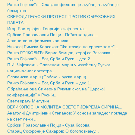
Ранко Гојковић – Славјанофилство је љубав, а љубав је
бесмртна...
СВЕРОДИТЕЉСКИ ПРОТЕСТ ПРОТИВ ОБРАЗОВНИХ
ПАКЕТА...
Игор Растерјајев: Георгијевскаја лента...
Србски Православни Појци - Пећка кандила...
Jединствена филмска хроника
Николај Римски-Корсаков: "Фантазија на српске теме"...
Ранко ГОЈКОВИЋ: Борис Земцов, херој са Заглавка...
Ранко Гојковић – Бог, Срби и Руси – део 2...
П.И. Чајковски - Словенски марш у извођењу Руског
националног оркестра...
Словенски марш (Србско - руски марш)
Ранко Гојковић – Бог, Срби и Руси – део 1...
Обраћање оца Симеона Рукумијског, на "Царској
конференцији" у Русији...
Свети краљ Милутин
ВЕЛИКОПОСНА МОЛИТВА СВЕТОГ ЈЕФРЕМА СИРИНА...
Анатолиј Дмитријевич Степанов: У основи западног погледа
на свет лежи ...
Србски Православни Појци - Суза Косова
Старац Софроније Сахаров: О богопознању...