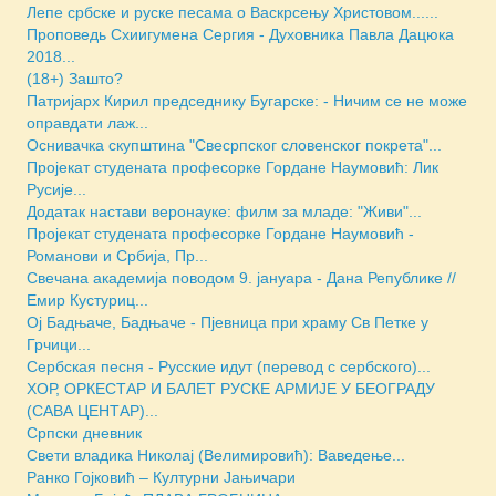
Лепе србске и руске песама о Васкрсењу Христовом......
Проповедь Схиигумена Сергия - Духовника Павла Дацюка
2018...
(18+) Зашто?
Патријарх Кирил председнику Бугарске: - Ничим се не може
оправдати лаж...
Оснивачка скупштина "Свесрпског словенског покрета"...
Пројекат студената професорке Гордане Наумовић: Лик
Русије...
Додатак настави веронауке: филм за младе: "Живи"...
Пројекат студената професорке Гордане Наумовић -
Романови и Србија, Пр...
Свечана академија поводом 9. јануара - Дана Републике //
Емир Кустуриц...
Ој Бадњаче, Бадњаче - Пјевница при храму Св Петке у
Грчици...
Сербская песня - Русские идут (перевод с сербского)...
ХОР, ОРКЕСТАР И БАЛЕТ РУСКЕ АРМИЈЕ У БЕОГРАДУ
(САВА ЦЕНТАР)...
Српски дневник
Свети владика Николај (Велимировић): Ваведење...
Ранко Гојковић – Културни Јањичари