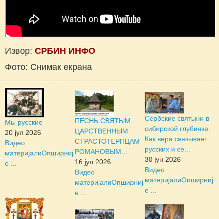
Извор:
СРБИН ИНФО
Фото: Снимак екрана
Сербские святыни в
ПЕСНЬ СВЯТЫМ
Мы русские
сибирской глубинке.
ЦАРСТВЕННЫМ
20 јул 2026
Как вера связывает
СТРАСТОТЕРПЦАМ
Видео
русских и се...
РОМАНОВЫМ...
материјали
Опширниј
30 јун 2026
16 јул 2026
е ...
Видео
Видео
материјали
Опширниј
материјали
Опширниј
е ...
е ...