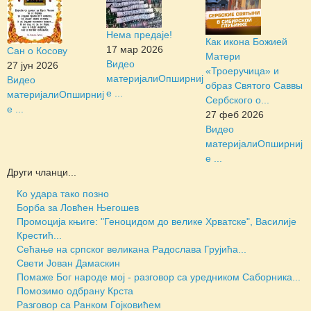
Нема предаје!
Как икона Божией
17 мар 2026
Сан о Косову
Матери
Видео
27 јун 2026
«Троеручица» и
материјали
Опширниј
Видео
образ Святого Саввы
е ...
материјали
Опширниј
Сербского о...
е ...
27 феб 2026
Видео
материјали
Опширниј
е ...
Други чланци...
Ко удара тако позно
Борба за Ловћен Његошев
Промоција књиге: "Геноцидом до велике Хрватске", Василије
Крестић...
Сећање на српског великана Радослава Грујића...
Свети Јован Дамаскин
Помаже Бог народе мој - разговор са уредником Саборника...
Помозимо одбрану Крста
Разговор са Ранком Гојковићем