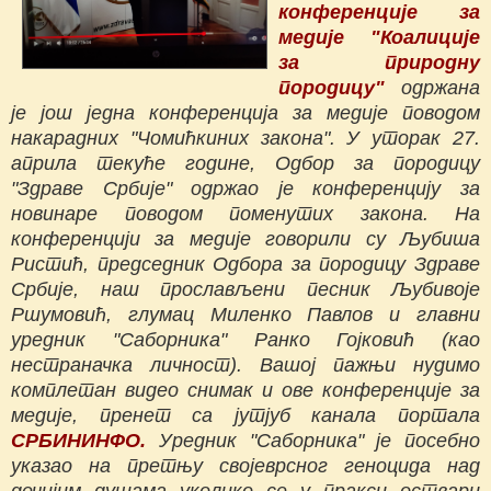
конференције за
медије "Коалиције
за природну
породицу"
одржана
је још једна конференција за медије поводом
накарадних "Чомићкиних закона". У уторак 27.
априла текуће године, Одбор за породицу
"Здраве Србије" одржао је конференцију за
новинаре поводом поменутих закона. На
конференцији за медије говорили су Љубиша
Ристић, председник Одбора за породицу Здраве
Србије, наш прослављени песник Љубивоје
Ршумовић, глумац Миленко Павлов и главни
уредник "Саборника" Ранко Гојковић (као
нестраначка личност). Вашој пажњи нудимо
комплетан видео снимак и ове конференције за
медије, пренет са јутјуб канала портала
СРБИНИНФО.
Уредник "Саборника" је посебно
указао на претњу својеврсног геноцида над
дечијим душама уколико се у пракси оствари