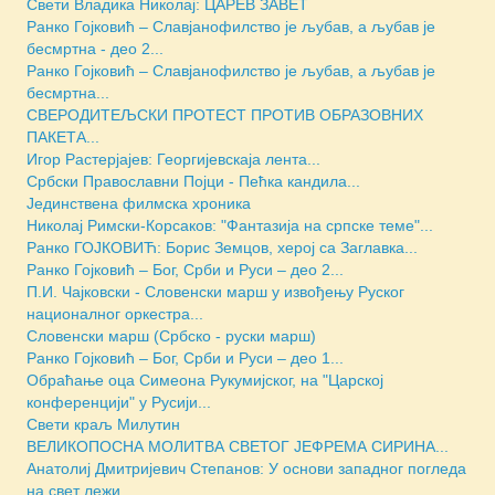
Свети Владика Николај: ЦАРЕВ ЗАВЕТ
Ранко Гојковић – Славјанофилство је љубав, а љубав је
бесмртна - део 2...
Ранко Гојковић – Славјанофилство је љубав, а љубав је
бесмртна...
СВЕРОДИТЕЉСКИ ПРОТЕСТ ПРОТИВ ОБРАЗОВНИХ
ПАКЕТА...
Игор Растерјајев: Георгијевскаја лента...
Србски Православни Појци - Пећка кандила...
Jединствена филмска хроника
Николај Римски-Корсаков: "Фантазија на српске теме"...
Ранко ГОЈКОВИЋ: Борис Земцов, херој са Заглавка...
Ранко Гојковић – Бог, Срби и Руси – део 2...
П.И. Чајковски - Словенски марш у извођењу Руског
националног оркестра...
Словенски марш (Србско - руски марш)
Ранко Гојковић – Бог, Срби и Руси – део 1...
Обраћање оца Симеона Рукумијског, на "Царској
конференцији" у Русији...
Свети краљ Милутин
ВЕЛИКОПОСНА МОЛИТВА СВЕТОГ ЈЕФРЕМА СИРИНА...
Анатолиј Дмитријевич Степанов: У основи западног погледа
на свет лежи ...