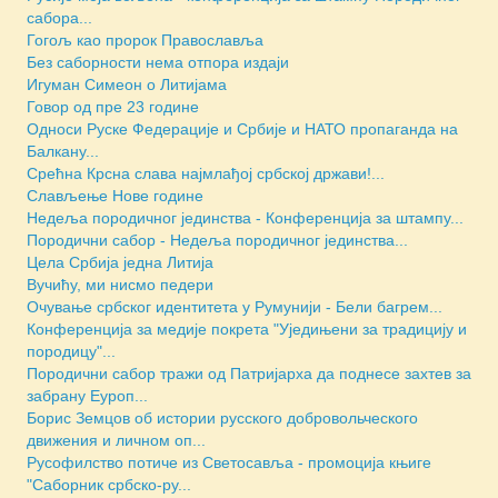
сабора...
Гогољ као пророк Православља
Без саборности нема отпора издаји
Игуман Симеон о Литијама
Говор од пре 23 године
Односи Руске Федерације и Србије и НАТО пропаганда на
Балкану...
Срећна Крсна слава најмлађој србској држави!...
Слављење Нове године
Недеља породичног јединства - Конференција за штампу...
Породични сабор - Недеља породичног јединства...
Цела Србија једна Литија
Вучићу, ми нисмо педери
Очување србског идентитета у Румунији - Бели багрем...
Конференција за медије покрета "Уједињени за традицију и
породицу"...
Породични сабор тражи од Патријарха да поднесе захтев за
забрану Еуроп...
Борис Земцов об истории русского добровольческого
движения и личном оп...
Русофилство потиче из Светосавља - промоција књиге
"Саборник србско-ру...