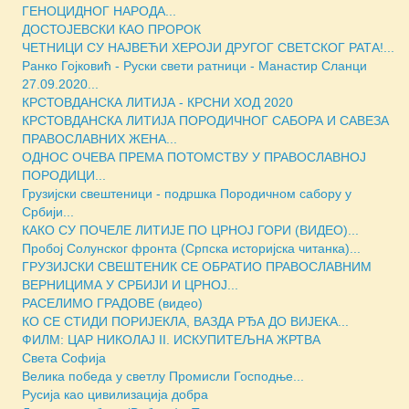
ГЕНОЦИДНОГ НАРОДА...
ДОСТОЈЕВСКИ КАО ПРОРОК
ЧЕТНИЦИ СУ НАЈВЕЋИ ХЕРОЈИ ДРУГОГ СВЕТСКОГ РАТА!...
Ранко Гојковић - Руски свети ратници - Манастир Сланци
27.09.2020...
КРСТОВДАНСКА ЛИТИЈА - КРСНИ ХОД 2020
КРСТОВДАНСКА ЛИТИЈА ПОРОДИЧНОГ САБОРА И САВЕЗА
ПРАВОСЛАВНИХ ЖЕНА...
ОДНОС ОЧЕВА ПРЕМА ПОТОМСТВУ У ПРАВОСЛАВНОЈ
ПОРОДИЦИ...
Грузијски свештеници - подршка Породичном сабору у
Србији...
КАКО СУ ПОЧЕЛЕ ЛИТИЈЕ ПО ЦРНОЈ ГОРИ (ВИДЕО)...
Пробој Солунског фронта (Српска историјска читанка)...
ГРУЗИЈСКИ СВЕШТЕНИК СЕ ОБРАТИО ПРАВОСЛАВНИМ
ВЕРНИЦИМА У СРБИЈИ И ЦРНОЈ...
РАСЕЛИМО ГРАДОВЕ (видео)
КО СЕ СТИДИ ПОРИЈЕКЛА, ВАЗДА РЂА ДО ВИЈЕКА...
ФИЛМ: ЦАР НИКОЛАЈ II. ИСКУПИТЕЉНА ЖРТВА
Света Софиja
Велика победа у светлу Промисли Господње...
Русија као цивилизација добра