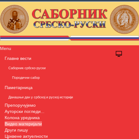
Menu
Главне вести
Саборник србско-руски
Породични сабор
Паметарница
Данашњи дан у србској и руској историји
Препоручујемо
Ауторски погледи...
Колона уредника
Видео материјали
Други пишу
Црквене актуелности