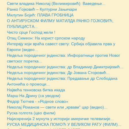
Свети владика Николај (Велимировић): Ваведење...
Ранко Гојковић – Културни Јањичари
Милутин Бојић: ПЛАВА ГРОБНИЦА
О АНТИРУСКОМ ФИЛМУ МАТИЛДА РАНКО ГОЈКОВИЋ,
ПУБЛИЦИСТА...
Чисто срце Господ жели !
Отац Симеон: На корист српском народу
Интервју који враћа савест свету: Србија објавила прва у
Европи (видео...
Недеља породичног јединства: Инфоратници против Новог
светског поретка...
Недеља породичног јединства: др Владимир Димитријевић...
Недеља породичног јединства: Др Јована Стојковић...
Недеља породичног јединства: Предавање др Слободана
Антонића о промоци...
Највећа тенковска битка икада
Марш На Дрину (са уводом)
Федор Тютчев - «Родное слово»
Николај Романов — свети или „крвави“ цар (видео)...
Руска голгота (цео филм)
Најискренија 2 мунута у историји америчке телевизије...
РУСКА МЕДИЦИНСКА ПОМОЋ У ВЕЛИКОМ РАТУ (ФИЛМ)...