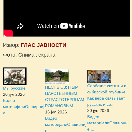
Извор:
ГЛАС ЈАВНОСТИ
Фото: Снимак екрана
Сербские святыни в
ПЕСНЬ СВЯТЫМ
Мы русские
сибирской глубинке.
ЦАРСТВЕННЫМ
20 јул 2026
Как вера связывает
СТРАСТОТЕРПЦАМ
Видео
русских и се...
РОМАНОВЫМ...
материјали
Опширниј
30 јун 2026
16 јул 2026
е ...
Видео
Видео
материјали
Опширниј
материјали
Опширниј
е ...
е ...