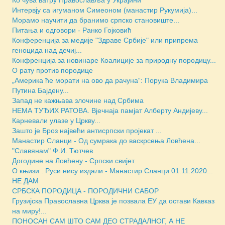
Ко чува ватру Православља у Украјини
Интервју са игуманом Симеоном (манастир Рукумија)...
Морамо научити да бранимо српско становиште...
Питања и одговори - Ранко Гојковић
Конференција за медије "Здраве Србије" или припрема
геноцида над дечиј...
Конфренција за новинаре Коалиције за природну породицу...
О рату против породице
„Америка ће морати на ово да рачуна“: Порука Владимира
Путина Бајдену...
Запад не кажњава злочине над Србима
НЕМА ТУЂИХ РАТОВА. Вјечнаја памјат Алберту Андијеву...
Карневали улазе у Цркву...
Зашто је Броз највећи антисрпски пројекат ...
Манастир Сланци - Од сумрака до васкрсења Ловћена...
"Славянам" Ф.И. Тютчев
Догодине на Ловћену - Српски свијет
О књизи : Руси нису издали - Манастир Сланци 01.11.2020...
НЕ ДАМ
СРБСКА ПОРОДИЦА - ПОРОДИЧНИ САБОР
Грузијска Православна Црква је позвала ЕУ да остави Кавказ
на миру!...
ПОНОСАН САМ ШТО САМ ДЕО СТРАДАЛНОГ, А НЕ