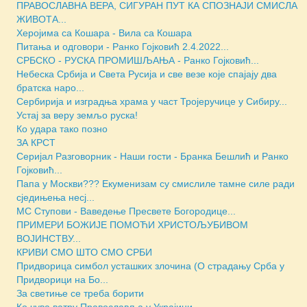
ПРАВОСЛАВНА ВЕРА, СИГУРАН ПУТ КА СПОЗНАЈИ СМИСЛА
ЖИВОТА...
Херојима са Кошара - Вила са Кошара
Питања и одговори - Ранко Гојковић 2.4.2022...
СРБСКО - РУСКА ПРОМИШЉАЊА - Ранко Гојковић...
Небеска Србија и Света Русија и све везе које спајају два
братска наро...
Сербирија и изградња храма у част Тројеручице у Сибиру...
Устај за веру земљо руска!
Ко удара тако позно
ЗА КРСТ
Серијал Разговорник - Наши гости - Бранка Бешлић и Ранко
Гојковић...
Папа у Москви??? Екуменизам су смислиле тамне силе ради
сједињења несј...
МС Ступови - Ваведење Пресвете Богородице...
ПРИМЕРИ БОЖИЈЕ ПОМОЋИ ХРИСТОЉУБИВОМ
ВОЈИНСТВУ...
КРИВИ СМО ШТО СМО СРБИ
Придворица симбол усташких злочина (О страдању Срба у
Придворици на Бо...
За светиње се треба борити