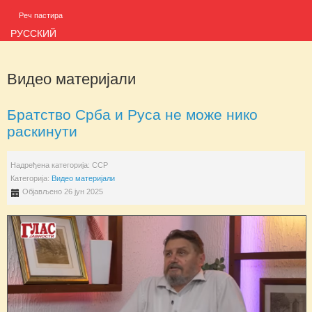
Реч пастира
РУССКИЙ
Видео материјали
Братство Срба и Руса не може нико
раскинути
Надређена категорија:
ССР
Категорија:
Видео материјали
Објављено 26 јун 2025