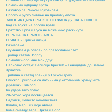
Помаже Бог народе мој - разговор са уредником Саборника...
Помозимо одбрану Крста
Разговор са Ранком Гојковићем
Србско и руско питање на прелому епоха
ЗАКОНИК ЦАРА СРБСКОГ СТЕФАНА ДУШАНА СИЛНОГ...
Кад се војска на Косово врати
Братство Срба и Руса не може нико раскинути...
ВЕРА НАША ПРАВОСЛАВНА
БРИКС+ и Српска визија
Вазнесење
Екуменизам је опасан по православни свет...
Тропар светом Ђорђу
Помолись обо мне мой друг
Написано остаје: Василије Крестић – Геноцидом до Велике
Хрватске ...
Трибина о светој Ксенији у Руском дому
Епископ Григорије са латинима у католичком храму чита
јеретички Симбол...
Ко удара тако позно
20-летию хора посвящается
Радуйся, Невесто неневестная
Швабо, марш из моје авлије!
Коме сметају вера, Црква и Бог?