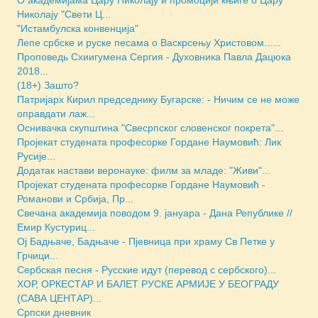
О академијама Цару Николају и промоцији књиге о Цару
Николају "Свети Ц...
"Истамбулска конвенција"
Лепе србске и руске песама о Васкрсењу Христовом......
Проповедь Схиигумена Сергия - Духовника Павла Дацюка
2018...
(18+) Зашто?
Патријарх Кирил председнику Бугарске: - Ничим се не може
оправдати лаж...
Оснивачка скупштина "Свесрпског словенског покрета"...
Пројекат студената професорке Гордане Наумовић: Лик
Русије...
Додатак настави веронауке: филм за младе: "Живи"...
Пројекат студената професорке Гордане Наумовић -
Романови и Србија, Пр...
Свечана академија поводом 9. јануара - Дана Републике //
Емир Кустуриц...
Ој Бадњаче, Бадњаче - Пјевница при храму Св Петке у
Грчици...
Сербская песня - Русские идут (перевод с сербского)...
ХОР, ОРКЕСТАР И БАЛЕТ РУСКЕ АРМИЈЕ У БЕОГРАДУ
(САВА ЦЕНТАР)...
Српски дневник