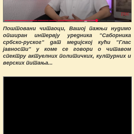
Поштовани читаоци, Вашој пажњи нудимо
опширан интервју уредника "Саборника
србско-руског" дат медијској кући "Глас
јавности" у коме се говори о читавом
спектру актуелних политичких, културних и
верских питања...