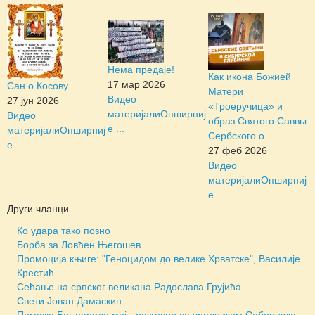
Нема предаје!
Как икона Божией
17 мар 2026
Сан о Косову
Матери
Видео
27 јун 2026
«Троеручица» и
материјали
Опширниј
Видео
образ Святого Саввы
е ...
материјали
Опширниј
Сербского о...
е ...
27 феб 2026
Видео
материјали
Опширниј
е ...
Други чланци...
Ко удара тако позно
Борба за Ловћен Његошев
Промоција књиге: "Геноцидом до велике Хрватске", Василије
Крестић...
Сећање на српског великана Радослава Грујића...
Свети Јован Дамаскин