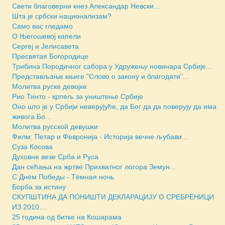
Свети благоверни кнез Александар Невски...
Шта је србски национализам?
Само вас гледамо
О Његошевој капели
Сергеј и Јелисавета
Пресвятая Богородице
Трибина Породичног сабора у Удружењу новинара Србије...
Представљање књиге "Слово о закону и благодати"...
Молитва руске девојке
Рио Тинто - крпељ за уништење Србије
Оно што је у Србији неверујуће, да Бог да да поверују да има
живога Бо...
Молитва русской девушки
Филм: Петар и Февронија - Историја вечне љубави...
Суза Косова
Духовне везе Срба и Руса
Дан сећања на жртве Прихватног логора Земун...
С Днём Победы - Тёмная ночь
Борба за истину
СКУПШТИНА ДА ПОНИШТИ ДЕКЛАРАЦИЈУ О СРЕБРЕНИЦИ
ИЗ 2010....
25 година од битке на Кошарама