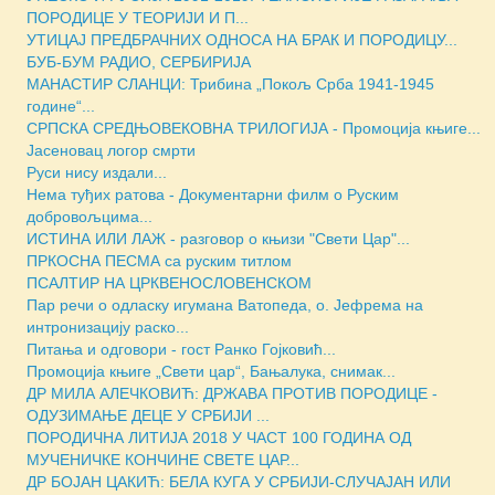
ПОРОДИЦЕ У ТЕОРИЈИ И П...
УТИЦАЈ ПРЕДБРАЧНИХ ОДНОСА НА БРАК И ПОРОДИЦУ...
БУБ-БУМ РАДИО, СЕРБИРИЈА
МАНАСТИР СЛАНЦИ: Трибина „Покољ Срба 1941-1945
године“...
СРПСКА СРЕДЊОВЕКОВНА ТРИЛОГИЈА - Промоција књиге...
Јасеновац логор смрти
Руси нису издали...
Нема туђих ратова - Документарни филм о Руским
добровољцима...
ИСТИНА ИЛИ ЛАЖ - разговор о књизи "Свети Цар"...
ПРКОСНА ПЕСМА са руским титлом
ПСАЛТИР НА ЦРКВЕНОСЛОВЕНСКОМ
Пар речи о одласку игумана Ватопеда, о. Јефрема на
интронизацију раско...
Питања и одговори - гост Ранко Гојковић...
Промоција књиге „Свети цар“, Бањалука, снимак...
ДР МИЛА АЛЕЧКОВИЋ: ДРЖАВА ПРОТИВ ПОРОДИЦЕ -
ОДУЗИМАЊЕ ДЕЦЕ У СРБИЈИ ...
ПОРОДИЧНА ЛИТИЈА 2018 У ЧАСТ 100 ГОДИНА ОД
МУЧЕНИЧКЕ КОНЧИНЕ СВЕТЕ ЦАР...
ДР БОЈАН ЦАКИЋ: БЕЛА КУГА У СРБИЈИ-СЛУЧАЈАН ИЛИ