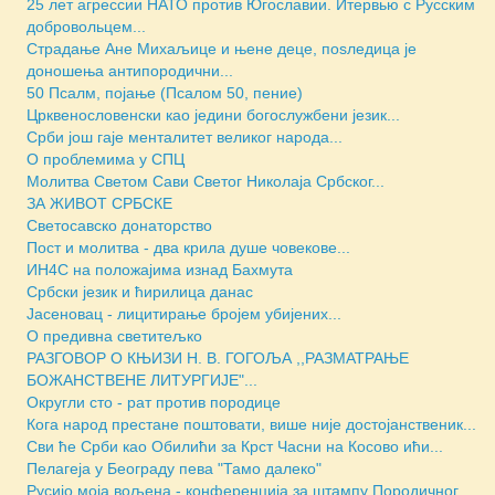
25 лет агрессии НАТО против Югославии. Итервью с Русским
добровольцем...
Страдање Ане Михаљице и њене деце, поsледица је
доношења антипородични...
50 Псалм, појање (Псалом 50, пение)
Црквенословенски као једини богослужбени језик...
Срби још гаје менталитет великог народа...
О проблемима у СПЦ
Молитва Светом Сави Светог Николаја Србског...
ЗА ЖИВОТ СРБСКЕ
Светосавско донаторство
Пост и молитва - два крила душе човекове...
ИН4С на положајима изнад Бахмута
Србски језик и ћирилица данас
Јасеновац - лицитирање бројем убијених...
О предивна светитељко
РАЗГОВОР О КЊИЗИ Н. В. ГОГОЉА ,,РАЗМАТРАЊЕ
БОЖАНСТВЕНЕ ЛИТУРГИЈЕ"...
Округли сто - рат против породице
Кога народ престане поштовати, више није достојанственик...
Сви ће Срби као Обилићи за Крст Часни на Косово ићи...
Пелагеја у Београду пева "Тамо далеко"
Русијо моја вољена - конференција за штампу Породичног