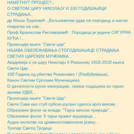
НАМЕТНУТ ПРОЦЕС?...
О СВЕТОМ ЦАРУ НИКОЛАЈУ И 100 ГОДИШЊИЦИ
СТРАДАЊА...
др Миша Ђурковић: „Бољшевички удар на породицу и његов
повратак на сав...
Проф Бранислав Ристивојевић : Породица је једина СИГУРНА
КУЋА !...
Промоција књиге "Свети цар"
НАЈАВА ОБЕЛЕЖАВАЊА СТОГОДИШЊИЦЕ СТРАДАЊА
СВЕТИХ ЦАРСКИХ МУЧЕНИКА...
Академија о св цару Николајu II Романову 1918-2018 књига
Свети Цар...
100 Година од убиства Романових ! (Разбуђивање)...
Канон Светим Српским Мученицима
O делатности руске емиграције, према подацима из тајних
архива УДБЕ...
Промоција књиге "Свети Цар"
Свети Сава као стуб србско-руских односа кроз векове...
Образовни филм за младе: "Тајна женске природе"...
Образовни филм: 5 тајни правог мушкарца...
Аудио молитве на црквенословенском језику...
Тропар Светој Тројици