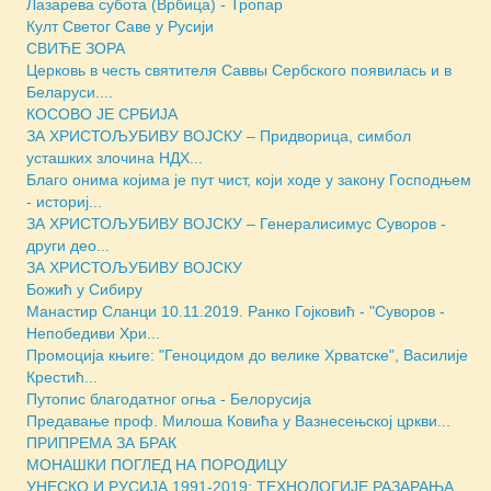
Лазарева субота (Врбица) - Тропар
Култ Светог Саве у Русији
СВИЋЕ ЗОРА
Церковь в честь святителя Саввы Сербского появилась и в
Беларуси....
КОСОВО ЈЕ СРБИЈА
ЗА ХРИСТОЉУБИВУ ВОЈСКУ – Придворица, симбол
усташких злочина НДХ...
Благо онима којима је пут чист, који ходе у закону Господњем
- историј...
ЗА ХРИСТОЉУБИВУ ВОЈСКУ – Генералисимус Суворов -
други део...
ЗА ХРИСТОЉУБИВУ ВОЈСКУ
Божић у Сибиру
Манастир Сланци 10.11.2019. Ранко Гојковић - "Суворов -
Непобедиви Хри...
Промоција књиге: "Геноцидом до велике Хрватске", Василије
Крестић...
Путопис благодатног огња - Белорусија
Предавање проф. Милоша Ковића у Вазнесењској цркви...
ПРИПРЕМА ЗА БРАК
МОНАШКИ ПОГЛЕД НА ПОРОДИЦУ
УНЕСКО И РУСИЈА 1991-2019: ТЕХНОЛОГИЈЕ РАЗАРАЊА