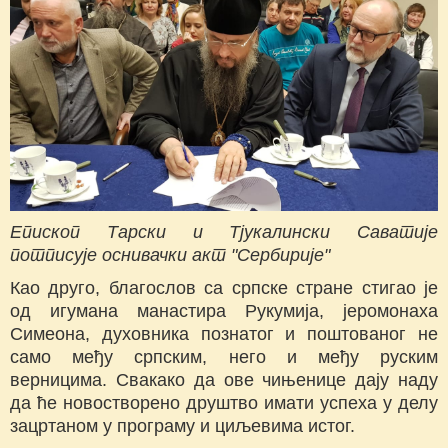
Епископ Тарски и Тјукалински Саватије
потписује оснивачки акт "Сербирије"
Као друго, благослов са српске стране стигао је
од игумана манастира Рукумија, јеромонаха
Симеона, духовника познатог и поштованог не
само међу српским, него и међу руским
верницима. Свакако да ове чињенице дају наду
да ће новостворено друштво имати успеха у делу
зацртаном у програму и циљевима истог.