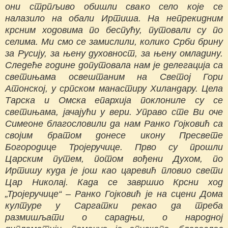
они стрпљиво обишли свако село које се
налазило на обали Иртиша. На непрекидним
крсним ходовима по беспућу, путовали су по
селима. Ми смо се замислили, колико Срби брину
за Русију, за њену духовност, за њену омладину.
Следеће године допутовала нам је делегација са
светињама освештаним на Светој Гори
Атонској, у српском манастиру Хиландару. Цела
Тарска и Омска епархија поклониле су се
светињама, јачајући у вери. Управо сте Ви оче
Симеоне благословили да нам Ранко Гојковић са
својим братом донесе икону Пресвете
Богородице Тројеручице. Прво су прошли
Царским путем, потом вођени Духом, по
Иртишу куда је још као царевић пловио свети
Цар Николај. Када се завршио Крсни ход
„Тројеручице“ – Ранко Гојковић је на сцени Дома
културе у Саргатки рекао да треба
размишљати о сарадњи, о народној