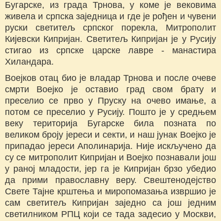
Бугарске, из града Трнова, у коме је вековима
живела и српска заједница и где је рођен и чувени
руски светитељ српског порекла, Митрополит
Кијевски Кипријан. Светитељ Кипријан је у Русију
стигао из српске царске лавре - манастира
Хиландара.
Воејков отац био је владар Трнова и после очеве
смрти Воејко је оставио град свом брату и
преселио се прво у Пруску на очево имање, а
потом се преселио у Русију. Пошто је у средњем
веку територија Бугарске била позната по
великом броју јереси и секти, и наш јунак Воејко је
припадао јереси Аполинарија. Није искључено да
су се митрополит Кипријан и Воејко познавали још
у раној младости, јер га је Кипријан брзо убедио
да прими православну веру. Свештенодејство
Свете Тајне крштења и миропомазања извршио је
сам светитељ Кипријан заједно са још једним
светилником РПЦ који се тада задесио у Москви,