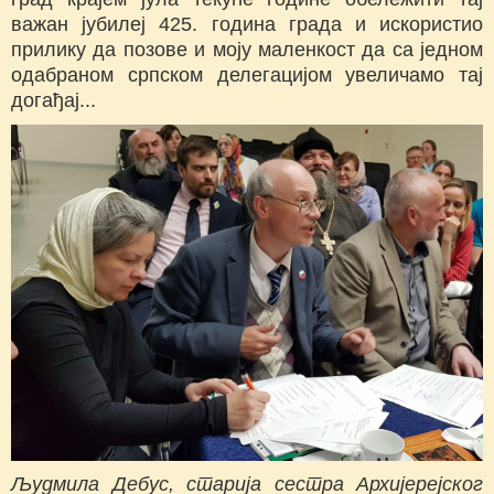
важан јубилеј 425. година града и искористио
прилику да позове и моју маленкост да са једном
одабраном српском делегацијом увеличамо тај
догађај...
Људмила Дебус, старија сестра Архијерејског