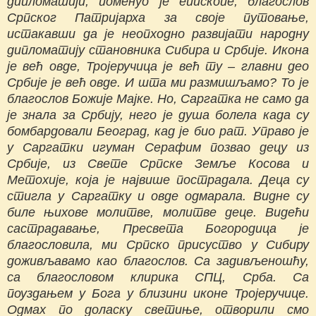
дипломатији, поменуо је епископе, благослов
Српског Патријарха за своје путовање,
истакавши да је неопходно развијати народну
дипломатију становника Сибира и Србије. Икона
је већ овде, Тројеручица је већ ту – главни део
Србије је већ овде. И шта ми размишљамо? То је
благослов Божије Мајке. Но, Саргатка не само да
је знала за Србију, него је душа болела када су
бомбардовали Београд, кад је био рат. Управо је
у Саргатки игуман Серафим позвао децу из
Србије, из Свете Српске Земље Косова и
Метохије, која је највише пострадала. Деца су
стигла у Саргатку и овде одмарала. Видне су
биле њихове молитве, молитве деце. Видећи
састрадавање, Пресвета Богородица је
благословила, ми Српско присуство у Сибиру
доживљавамо као благослов. Са задивљеношћу,
са благословом клирика СПЦ, Срба. Са
поуздањем у Бога у близини иконе Тројеручице.
Одмах по доласку светиње, отворили смо