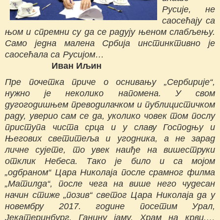
Русије, не
саосећају са
њом и спремни су да се радују њеном слабљењу.
Само једна малена Србија инстинктивно је
саосећала са Русијом…
Иван Иљин
Пре почетка приче о оснивању „Сербирије“,
нужно је неколико напомена. У свом
дугогодишњем преводилачком и публицистичком
раду, уверио сам се да, уколико човек том послу
приступа чиста срца и у славу Господњу и
Његових светитеља и угодника, а не зарад
личне сујете, то увек наиђе на вишеструки
отклик Небеса. Тако је било и са мојом
„одбраном“ Цара Николаја после срамног филма
„Матилда“, после чега на више него чудесан
начин стиже „позив“ светог Цара Николаја да у
новембру 2017. године посетим Урал,
Јекатеринбург, Ганину јаму, Храм на крви,…