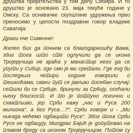
друштва пријатељства у том делу Сибира. И то
друштво је основано 23. маја текуће године у
Омску. Са оснивачке скупштине удружења прво
преносимо у целости поздравни говор владике
Саватија:
Драги оче Симеоне!
Желео бих да почнем са благодарношћу Вама,
због тога што сте одлучили да се икона
Тројеручица не враћа у манастир него да се
упути у Сибир, где смо је ми сретали. Где год би
последњих четири године говорили о
тешкоћама, сваки пут се јављао посебан случај:
сетили би се Србије, бринули за Србију, осећали
њену блискост. И то је потпуно логично и
схватљиво, јер Срби кажу „нас и Руса 200
милиона“, а без Руса…?“. Срби говоре и - „Ми
никада нећемо одбацити Русе“. Због тога Срби
Русе не одбацују. Миодраг Бајић је допутовао на
плавом броду са иконом Тројеручицом. Потом су