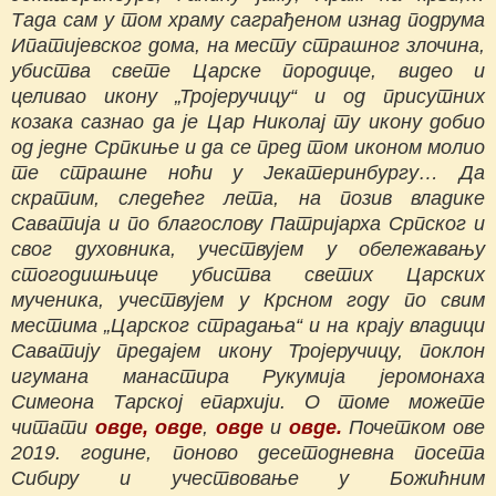
Тада сам у том храму саграђеном изнад подрума
Ипатијевског дома, на месту страшног злочина,
убиства свете Царске породице, видео и
целивао икону „Тројеручицу“ и од присутних
козака сазнао да је Цар Николај ту икону добио
од једне Српкиње и да се пред том иконом молио
те страшне ноћи у Јекатеринбургу… Да
скратим, следећег лета, на позив владике
Саватија и по благослову Патријарха Српског и
свог духовника, учествујем у обележавању
стогодишњице убиства светих Царских
мученика, учествујем у Крсном году по свим
местима „Царског страдања“ и на крају владици
Саватију предајем икону Тројеручицу, поклон
игумана манастира Рукумија јеромонаха
Симеона Тарској епархији. О томе можете
читати
овде,
овде
,
овде
и
овде.
Почетком ове
2019. године, поново десетодневна посета
Сибиру и учествовање у Божићним