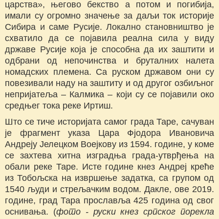
царства», његово бекство а потом и погибија,
имали су огромно значење за даљи ток историје
Сибира и саме Русије. Локално становништво је
схватило да се појавила реална сила у виду
државе Русије која је способна да их заштити и
одбрани од непочинства и бруталних налета
номадских племена. Са руском државом они су
повезивали наду на заштиту и од другог озбиљног
непријатеља – Калмика – који су се појавили око
средњег тока реке Иртиш.
Што се тиче историјата самог града Таре, сачуван
је фрагмент указа Цара Фјодора Ивановича
Андреју Јелецком Воејкову из 1594. године, у коме
се захтева хитна изградња града-утврђења на
обали реке Таре. Исте године кнез Андреј креће
из Тобољска на извршење задатка, са групом од
1540 људи и стрељачким водом. Дакле, ове 2019.
године, град Тара прославља 425 година од свог
оснивања. (
фото - руски кнез српског порекла