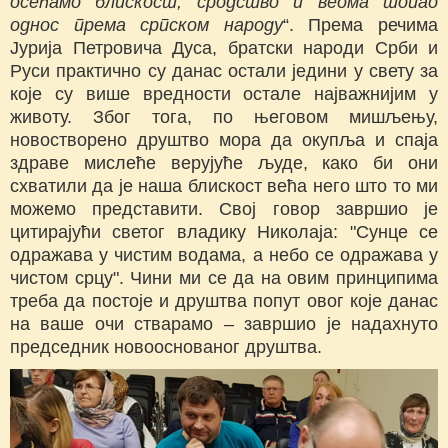
осећамо блискост, сродство и веома топао
однос према српском народу
“. Према речима
Јурија Петровича Дуса, братски народи Срби и
Руси практично су данас остали једини у свету за
које су више вредности остале најважнијим у
животу. Због тога, по његовом мишљењу,
новостворено друштво мора да окупља и спаја
здраве мислеће верујуће људе, како би они
схватили да је наша блискост већа него што то ми
можемо представити. Свој говор завршио је
цитирајући светог владику Николаја: "Сунце се
одражава у чистим водама, а небо се одражава у
чистом срцу". Чини ми се да на овим принципима
треба да постоје и друштва попут овог које данас
на ваше очи стварамо – завршио је надахнуто
председник новооснованог друштва.