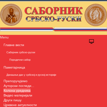
Menu
Главне вести
Саборник србско-руски
Породични сабор
Паметарница
Данашњи дан у србској и руској историји
Препоручујемо
Ауторски погледи...
Колона уредника
Видео материјали
Други пишу
Црквене актуелности