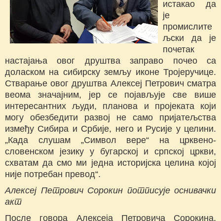
истакао да
је
промислите
љски да је
почетак
настајања овог друштва заправо почео са
доласком на сибирску земљу иконе Тројеручице.
Стварање овог друштва Алексеј Петрович сматра
веома значајним, јер се појављује све више
интересантних људи, планова и пројеката који
могу обезбедити развој не само пријатељства
између Сибира и Србије, него и Русије у целини.
„Када слушам „Символ вере“ на црквено-
словенском језику у бугарској и српској цркви,
схватам да смо ми једна историјска целина којој
није потребан превод“.
Алексеј Петрович Сорокин потписује оснивачки
акт
После говора Алексеја Петровича Сорокина,