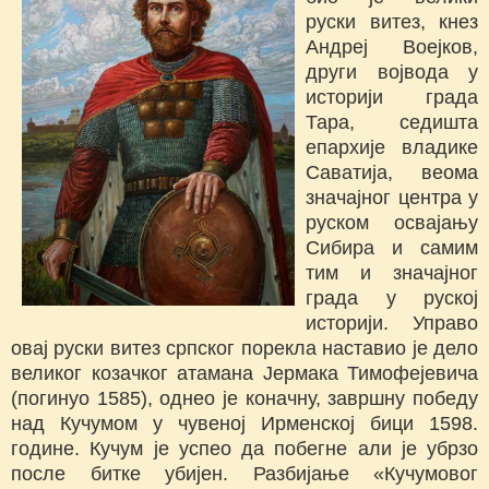
руски витез, кнез
Андреј Воејков,
други војвода у
историји града
Тара, седишта
епархије владике
Саватија, веома
значајног центра у
руском освајању
Сибира и самим
тим и значајног
града у руској
историји. Управо
овај руски витез српског порекла наставио је дело
великог козачког атамана Јермака Тимофејевича
(погинуо 1585), однео је коначну, завршну победу
над Кучумом у чувеној Ирменској бици 1598.
године. Кучум је успео да побегне али је убрзо
после битке убијен. Разбијање «Кучумовог