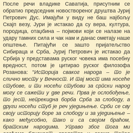
После речи владике Саватија, присутним се
обратио председник новоствореног друштва Јуриј
Петрович Дус. Имајући у виду не баш најбољу
Скајп везу, Јури је истакао да су вера, култура,
породица, отаџбина – појмови који се налазе на
удару тамних сила и чак нам и данас ометају наше
општење. Питајући се зашто пријатељство
Сибираца и Срба, Јуриј Петрович је истакао да
Србија у представама руског човека има посебну
вредност, потом је цитирао руског филозофа
Розанова: "
Историја сваког народа – то је
слично мосту у Вечност. И тај мост има носеће
стубове, и ти носећи стубови за српски народ
могу се сажети у две речи. Прва је ослобођење,
то јест, непрекидна борба Срба за слободу, а
други носећи стуб је реч уједињење. Срби се сву
своју историју боре за слободу и за уједињење –
како међусобно, тако и са својом браћом,
братским народима. Управо због тога ми