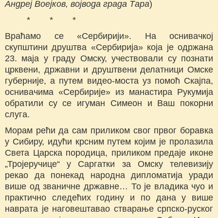
Андреј Воејков, војвода града Тара
)
* * *
Враћамо се «Сербирији». На оснивачкој
скупштини друштва «Сербирија» која је одржана
23. маја у граду Омску, учествовали су познати
црквени, државни и друштвени делатници Омске
губерније, а путем видео-моста уз помоћ Скајпа,
оснивачима «Сербирије» из манастира Рукумија
обратили су се игуман Симеон и Ваш покорни
слуга.
Морам рећи да сам приликом свог првог боравка
у Сибиру, идући крсним путем којим је пролазила
Света Царска породица, приликом предаје иконе
„Тројеручице“ у Саргатки за Омску телевизију
рекао да понекад народна дипломатија уради
више од званичне државне… То је владика чуо и
практично следећих годину и по дана у више
наврата је наговештавао стварање српско-руског