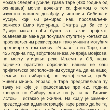
можда следећи јубилеј града Таре (430 година од
оснивања) могли дочекати са филмом о том
изузетно важном догађају у историји Сибира и
Русије, који би режирао наш прослављени
режисер Емир Кустурица. Сматра да би се у
Русији могао наћи буџет за такав пројекат,
обавезавши мене да покушам ступити у контакт са
прослављеним режисером и тако учинити могућим
преговоре у том смеру. «Управо је из Таре, пре
425 година под вођством кнеза Андреја Воејкова,
на месту утицања реке Иљемн у Об, наше
војничко братство објаснило нашим не баш
пријатељски расположеним суседима, да на нашој
земљи, на сибирској, на руској земљи, треба
живети мирно. Управо је Тара представљала ту
тачку из које је Православље пре 425 година
кренуло по Сибиру даље на југ и на Блиски
Исток» - истакао је Жилин. На крају је заменик
председника администрације Таре рекао да ће тај
град крајем јула текуће године обележити тај