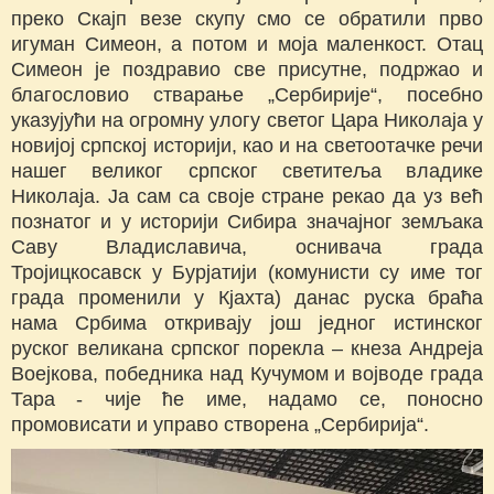
преко Скајп везе скупу смо се обратили прво
игуман Симеон, а потом и моја маленкост. Отац
Симеон је поздравио све присутне, подржао и
благословио стварање „Сербирије“, посебно
указујући на огромну улогу светог Цара Николаја у
новијој српској историји, као и на светоотачке речи
нашег великог српског светитеља владике
Николаја. Ја сам са своје стране рекао да уз већ
познатог и у историји Сибира значајног земљака
Саву Владиславича, оснивача града
Тројицкосавск у Бурјатији (комунисти су име тог
града променили у Кјахта) данас руска браћа
нама Србима откривају још једног истинског
руског великана српског порекла – кнеза Андреја
Воејкова, победника над Кучумом и војводе града
Тара - чије ће име, надамо се, поносно
промовисати и управо створена „Сербирија“.