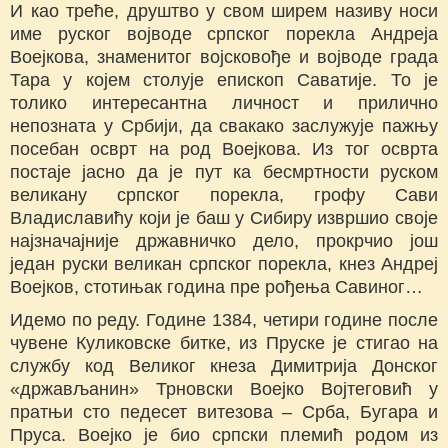
И као треће, друштво у свом ширем називу носи
име руског војводе српског порекла Андреја
Воејкова, знаменитог војсковође и војводе града
Тара у којем столује епископ Саватије. То је
толико интересантна личност и прилично
непозната у Србији, да свакако заслужује пажњу
посебан осврт на род Воејкова. Из тог осврта
постаје јасно да је пут ка бесмртности руском
великану српског порекла, грофу Сави
Владиславићу који је баш у Сибиру извршио своје
најзначајније државничко дело, прокрчио још
један руски великан српског порекла, кнез Андреј
Воејков, стотињак година пре рођења Савиног…
Идемо по реду. Године 1384, четири године после
чувене Куликовске битке, из Пруске је стигао на
службу код Великог кнеза Димитрија Донског
«држављанин» Трновски Воејко Војтеговић у
пратњи сто педесет витезова – Срба, Бугара и
Пруса. Воејко је био српски племић родом из