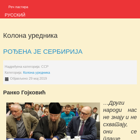
Реч пастира
РУССКИЙ
Колона уредника
РОЂЕНА ЈЕ СЕРБИРИЈА
Надређена категорија:
ССР
Категорија:
Колона уредника
Објављено 29 мај 2019
Ранко Гојковић
…Други
народи нас
не знају и не
схватају,
они се
плаше