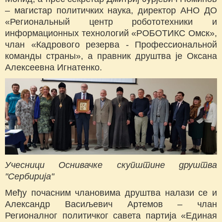
– магистар политичких наука, директор АНО ДО
«Региональный центр робототехники и
информационных технологий «РОБОТИКС Омск»,
члан «Кадрового резерва - Профессиональной
команды страны», а правник друштва је Оксана
Алексеевна Игнатенко.
Учесници Оснивачке скупштине друштва
"Сербирија"
Међу почасним члановима друштва налази се и
Александр Васиљевич Артемов – члан
Регионалног политичког савета партија «Единая