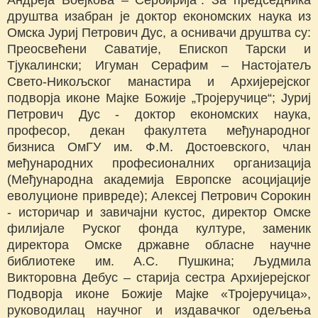
друштва изабран је доктор економских наука из
Омска Јуриј Петрович Дус, а оснивачи друштва су:
Преосвећени Саватије, Епископ Тарски и
Тјукалински; Игуман Серафим – Настојатељ
Свето-Никољског манастира и Архијерејског
подворја иконе Мајке Божије „Тројеручице“; Јуриј
Петрович Дус - доктор економских наука,
професор, декан факултета међународног
бизниса ОмГУ им. Ф.М. Достоевского, члан
међународних професионалних организација
(Међународна академија Европске асоцијације
еволуционе привреде); Алексеј Петрович Сорокин
- историчар и завичајни кустос, директор Омске
филијале Руског фонда културе, заменик
директора Омске државне обласне научне
библиотеке им. А.С. Пушкина; Људмила
Викторовна Дебус – старија сестра Архијерејског
Подворја иконе Божије Мајке «Тројеручица»,
руководилац научног и издавачког одељења