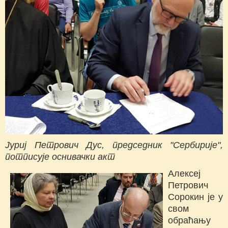
Јуриј Петрович Дус, председник "Сербирије",
потписује оснивачки акт
Алексеј
Петрович
Сорокин је у
свом
обраћању