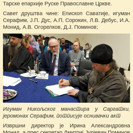
Тарске епархије Руске Православне Цркве.
Савет друштва чине: Епископ Саватије, игуман
Серафим, Ј.П. Дус, А.П. Сорокин, Л.В. Дебус, И.А.
Монид, А.В. Огорелков, Д.Ј. Поминов;
Игуман Никољског манастира у Саргатки,
јеромонах Серафим, потписује оснивачки акт
Извршни директор је Ирина Александровна
Монид, а прес секретар Дмитриј Јурјевич Поминов