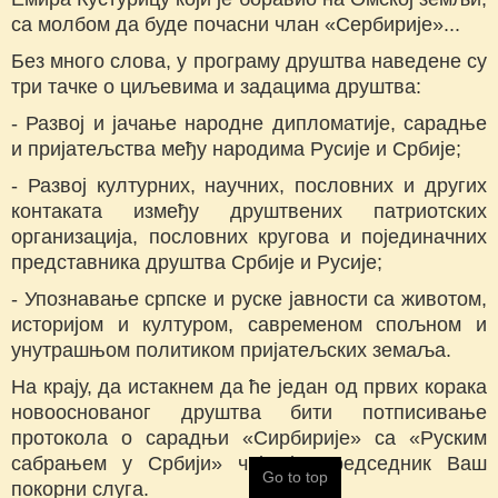
са молбом да буде почасни члан «Сербирије»...
Без много слова, у програму друштва наведене су
три тачке о циљевима и задацима друштва:
- Развој и јачање народне дипломатије, сарадње
и пријатељства међу народима Русије и Србије;
- Развој културних, научних, пословних и других
контаката између друштвених патриотских
организација, пословних кругова и појединачних
представника друштва Србије и Русије;
- Упознавање српске и руске јавности са животом,
историјом и културом, савременом спољном и
унутрашњом политиком пријатељских земаља.
На крају, да истакнем да ће један од првих корака
новооснованог друштва бити потписивање
протокола о сарадњи «Сирбирије» са «Руским
сабрањем у Србији» чији је председник Ваш
Go to top
покорни слуга.