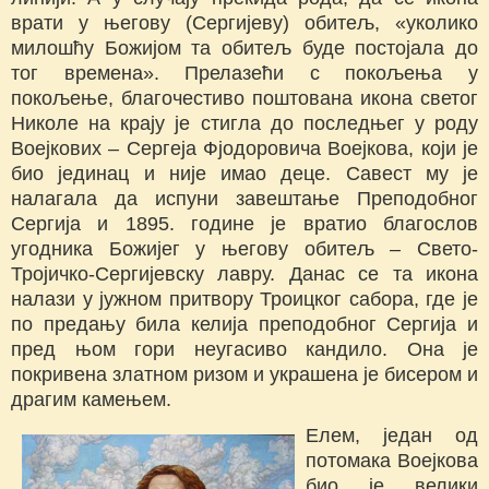
врати у његову (Сергијеву) обитељ, «уколико
милошћу Божијом та обитељ буде постојала до
тог времена». Прелазећи с покољења у
покољење, благочестиво поштована икона светог
Николе на крају је стигла до последњег у роду
Воејкових – Сергеја Фјодоровича Воејкова, који је
био јединац и није имао деце. Савест му је
налагала да испуни завештање Преподобног
Сергија и 1895. године је вратио благослов
угодника Божијег у његову обитељ – Свето-
Тројичко-Сергијевску лавру. Данас се та икона
налази у јужном притвору Троицког сабора, где је
по предању била келија преподобног Сергија и
пред њом гори неугасиво кандило. Она је
покривена златном ризом и украшена је бисером и
драгим камењем.
Елем, један од
потомака Воејкова
био је велики