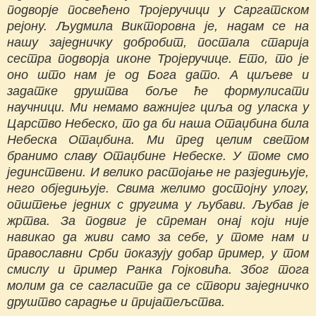
подворје посвећено Тројеручици у Саргатском
рејону. Људмила Викторовна је, надам се на
нашу заједничку добробит, постала старија
сестра подворја иконе Тројеручице. Ето, то је
оно што нам је од Бога дато. А циљеве и
задатке друштва боље ће формулисати
научници. Ми немамо важнијег циља од уласка у
Царство Небеско, то да би наша Отаџбина била
Небеска Отаџбина. Ми пред целим светом
бранимо славу Отаџбине Небеске. У томе смо
јединствени. И велико растојање не разједињује,
него обједињује. Свима желимо достојну улогу,
општење једних с другима у љубави. Љубав је
жртва. За подвиг је спреман онај који није
навикао да живи само за себе, у томе нам и
православни Срби показују добар пример, у том
смислу и пример Ранка Гојковића. Због тога
молим да се сагласите да се створи заједничко
друштво сарадње и пријатељства.