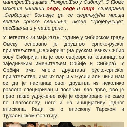
манифестацијама „Рождество у Сибиру“. О томе
можете читати
овде,
овде
и
овде
. Стварање
„Сербирије“ показује да се сједињујућа мисија
велике српске светиње, иконе “Тројеручице“,
наставља и у наше дане…
У четвртак 23 маја 2019. године у сибирском граду
Омску основано је друштво српско-руског
пријатељства „Сербирија“ (на руском језику Сибир
зову Сибирија, па је ово својеврсна кованица са
заједничким именитељем Србије и Сибира). У
Србији има много друштава руско-српског
пријатељства, има их пар и у Русији али чини нам
се да је настанак овог друштва из неколико
разлога специфичан и посебан. Као прво, ово је
прво такво удружење које је формирано не само
по благослову, него и на иницијативу једног
епископа. Ради се о епископу Тарском и
Тјукалинском Саватију.