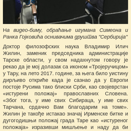
Н
а видео-биму, обраћање игумана Симеона и
Ранка Гојковића оснивачима друштва "Сербирија"
Доктор филозофских наука Владимир Илич
Жилин, заменик председника администрације
Тарске области, у свом надахнутом говору је
рекао да је мој долазак са иконом «Тројеручицом»
у Тару, на лето 2017. године, за њега било уистину
дирљиво откриће када је сазнао да у Европи
постоје Русима тако блиски Срби, као својеврстан
«истурени положај» православних Словена.
«Због тога, у име свих Сибираца, у име свих
Тарчана, срдачно Вам благодарим на томе».
Жилин је такође истакао значај Ирменске битке и
дугогодишњи положај града Таре као «истуреног
положаја» изразивши мишљење и наду да би