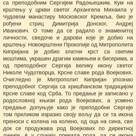
са преподобним Сергијем Радоњешким. Кум на
крштењу у цркви светог Архангела Михаила у
Чудовом манастиру Московског Кремља, био је
рођени стриц Димитрија Донског, Андреј
Иванович. О томе да се радило о знаменитој
личности, сведоче и дарови које је добио на
крштењу. Новокрштени Прокопије од Митрополита
Кипријана је добио златни крст са светим
моштима, украшен драгим камењем и бисерима, а
од преподобног Сергија велику икону светог
Николе Чудотворца, Крсне славе рода Воејкових.
Очигледно је Митрополит Кипријан упознао
преподобног Сергија са хришћанском традицијом
Крсне славе код Срба. То предање је записано у
родословној књизи рода Воејкових, а усмено
предање допуњује како је преподобни Сергије
том приликом изразио своју вољу да се та икона
преноси с колена на колено, од оца на сина, све
док се продужава род Воејкових по директној
линији. А у случају прекида рода, да се икона