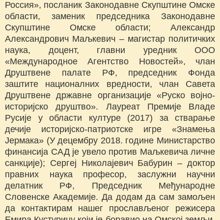
Россия», посланик Законодавне Скупштине Омске
области, заменик председника Законодавне
Скупштине Омске области; Александр
Александрович Маљкевич – магистар политичких
наука, доцент, главни уредник ООО
«Международное Агентство Новостей», члан
Друштвене палате РФ, председник Фонда
заштите националних вредности, члан Савета
Друштвене државне организације «Руско војно-
историјско друштво». Лауреат Премије Владе
Русије у области културе (2017) за стварање
дечије историјско-патриотске игре «Знамења
Јермака» (У децембру 2018. године Министарство
финансија САД је увело против Маљкевича личне
санкције); Сергеј Николајевич Бабурин – доктор
правних наука професор, заслужни научни
делатник РФ, Председник Међународне
Словенске Академије. Да додам да сам замољен
да контактирам нашег прослављеног режисера
Емира Кустурицу који је боравио на Омској земљи,