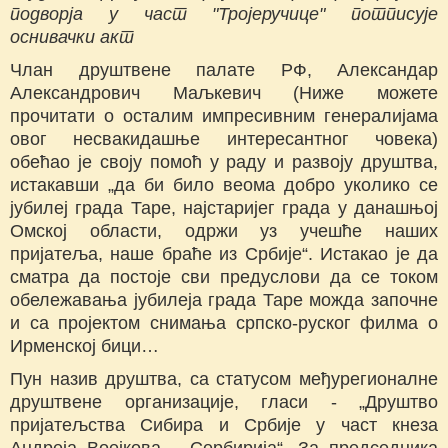
подворја у част "Тројеручице" потписује
оснивачки акт
Члан друштвене палате РФ, Александар
Александрович Маљкевич (Ниже можете
прочитати о осталим импресивним генералијама
овог несвакидашње интересантног човека)
обећао је своју помоћ у раду и развоју друштва,
истакавши „да би било веома добро уколико се
јубилеј града Таре, најстаријег града у данашњој
Омској области, одржи уз учешће наших
пријатеља, наше браће из Србије“. Истакао је да
сматра да постоје сви предуслови да се током
обележавања јубилеја града Таре можда започне
и са пројектом снимања српско-руског филма о
Ирменској бици…
Пун назив друштва, са статусом међурегионалне
друштвене организације, гласи - „Друштво
пријатељства Сибира и Србије у част кнеза
Андреја Воејкова – Сербирија“. За председника