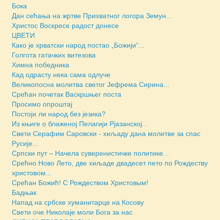
Бока
Дан сећања на жртве Прихватног логора Земун...
Христос Воскресе радост донесе
ЦВЕТИ
Како је хрватски народ постао „Божији“...
Голгота гатачких витезова
Химна победника
Кад одрасту нека сама одлуче
Великопосна молитва светог Јефрема Сирина...
Срећан почетак Васкршњег поста
Просимо опроштај
Постоји ли народ без језика?
Из књиге о блаженој Пелагији Рјазанској...
Свети Серафим Саровски - хиљаду дана молитве за спас
Русије...
Српски пут – Начела суверенистичке политике...
Срећно Ново Лето, две хиљаде двадесет пето по Рождеству
христовом...
Срећан Божић! С Рождеством Христовым!
Бадњак
Напад на србске хуманитарце на Косову
Свети оче Николаје моли Бога за нас