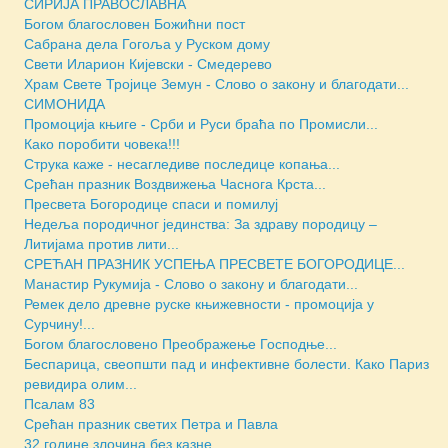
СИРИЈА ПРАВОСЛАВНА
Богом благословен Божићни пост
Сабрана дела Гогоља у Руском дому
Свети Иларион Кијевски - Смедерево
Храм Свете Тројице Земун - Слово о закону и благодати...
СИМОНИДА
Промоција књиге - Срби и Руси браћа по Промисли...
Како поробити човека!!!
Струка каже - несагледиве последице копања...
Срећан празник Воздвижења Часнога Крста...
Пресвета Богородице спаси и помилуј
Недеља породичног јединства: За здраву породицу –
Литијама против лити...
СРЕЋАН ПРАЗНИК УСПЕЊА ПРЕСВЕТЕ БОГОРОДИЦЕ...
Манастир Рукумија - Слово о закону и благодати...
Ремек дело древне руске књижевности - промоција у
Сурчину!...
Богом благословено Преображење Господње...
Беспарица, свеопшти пад и инфективне болести. Како Париз
ревидира олим...
Псалам 83
Срећан празник светих Петра и Павла
32 године злочина без казне