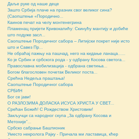
Даље руке од наше деце
Зашто Србија плаче на празник свог великог сина?
(Саопштење «Породично...
Каинов печат на челу монтенегрина
Пламенац пријети Кривокапићу: Скинућу мантију и добиће
што подуже засл...
Саопштење Породичног сабора – Литијски покрет није исто
што и Савез Пр...
Не обраћај пажњу на пашчад, него на кидање ланаца......
Ко је Србин и србскога рода - у одбрану Косова светога...
Православна мобилизација - одбрана светиња...
Богом благословен почетак Великог поста...
Срећна Недеља праштања!
Саопштење Породичног сабора
СРБИН
Бог се јави!
O РАЗЛОЗИМА ДОЛАСКА ИСУСА ХРИСТА У СВЕТ...
Срећан Божић! С Рождеством Христовим!
Закључци са народног скупа „За одбрану Косова и
Метохије”...
Србско сабрање Баштионик
Уместо некролога Рајку - Причала ми ластавица, кћер