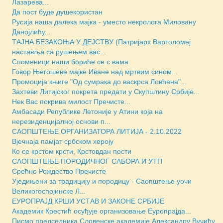
Лазаревa...
Да пост буде душекористан
Русија наша далека мајка - уместо некролога Миловану
Данојлићу...
ТАЈНА БЕЗАКОЊА У ДЕЈСТВУ (Патријарх Вартоломеј
наставља са рушењем вас...
Споменици наши бориће се с вама
Говор Његошеве мајке Иване над мртвим сином...
Промоција књиге "Од сумрака до васкрса Ловћена"...
Захтеви Литијског покрета предати у Скупштину Србије...
Нек Вас покрива милост Пречисте...
Амбасади Републике Летоније у Атини која на
нерезиденцијалној основи п...
САОПШТЕЊЕ ОРГАНИЗАТОРА ЛИТИЈА - 2.10.2022
Вјечнаја памјат србском хероју
Ко се крстом крсти, Крстовдан пости
САОПШТЕЊЕ ПОРОДИЧНОГ САБОРА И УТП
Срећно Рождество Пречисте
Уједињени за традицију и породицу - Саопштење уочи
Великогоспојинске Л...
ЕУРОПРАЈД КРШИ УСТАВ И ЗАКОНЕ СРБИЈЕ
Академик Крестић осуђује организовање Еуропрајда...
Писмо председника Словенске академије Александру Вучићу