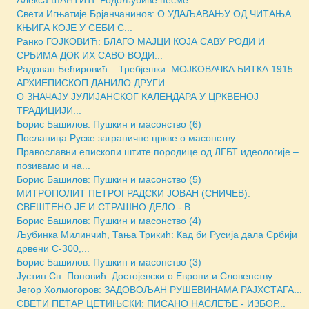
Свети Игњатиjе Брјанчанинов: О УДАЉАВАЊУ ОД ЧИТАЊА
КЊИГА КОЈЕ У СЕБИ С...
Ранко ГОЈКОВИЋ: БЛАГО МАЈЦИ КОЈА САВУ РОДИ И
СРБИМА ДОК ИХ САВО ВОДИ...
Радован Бећировић – Требјешки: МОЈКОВАЧКА БИТКА 1915...
АРХИЕПИСКОП ДАНИЛО ДРУГИ
О ЗНАЧАЈУ ЈУЛИЈАНСКОГ КАЛЕНДАРА У ЦРКВЕНОЈ
ТРАДИЦИЈИ...
Борис Башилов: Пушкин и масонство (6)
Посланица Руске заграничне цркве о масонству...
Православни епископи штите породице од ЛГБТ идеологије –
позивамо и на...
Борис Башилов: Пушкин и масонство (5)
МИТРОПОЛИТ ПЕТРОГРАДСКИ ЈОВАН (СНИЧЕВ):
СВЕШТЕНО ЈЕ И СТРАШНО ДЕЛО - В...
Борис Башилов: Пушкин и масонство (4)
Љубинка Милинчић, Тања Трикић: Кад би Русија дала Србији
дрвени С-300,...
Борис Башилов: Пушкин и масонство (3)
Јустин Сп. Поповић: Достојевски о Европи и Словенству...
Јегор Холмогоров: ЗАДОВОЉАН РУШЕВИНАМА РАЈХСТАГА...
СВЕТИ ПЕТАР ЦЕТИЊСКИ: ПИСАНО НАСЛЕЂЕ - ИЗБОР...