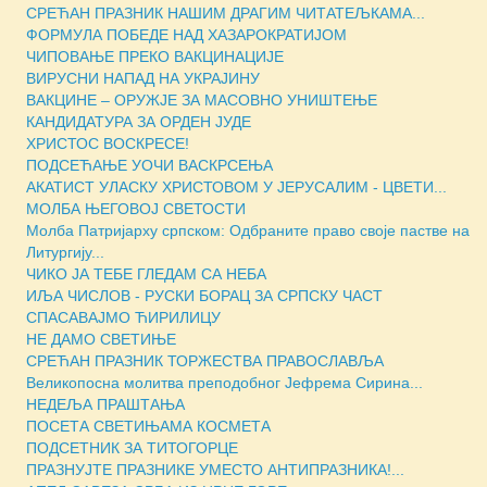
СРЕЋАН ПРАЗНИК НАШИМ ДРАГИМ ЧИТАТЕЉКАМА...
ФОРМУЛА ПОБЕДЕ НАД ХАЗАРОКРАТИЈОМ
ЧИПОВАЊЕ ПРЕКО ВАКЦИНАЦИЈЕ
ВИРУСНИ НАПАД НА УКРАЈИНУ
ВАКЦИНЕ – ОРУЖЈЕ ЗА МАСOВНО УНИШТЕЊЕ
КАНДИДАТУРА ЗА ОРДЕН ЈУДЕ
ХРИСТОС ВОСКРЕСЕ!
ПОДСЕЋАЊЕ УОЧИ ВАСКРСЕЊА
АКАТИСТ УЛАСКУ ХРИСТОВОМ У ЈЕРУСАЛИМ - ЦВЕТИ...
МОЛБА ЊЕГОВОЈ СВЕТОСТИ
Молба Патријарху српском: Одбраните право своје пастве на
Литургију...
ЧИКО ЈА ТЕБЕ ГЛЕДАМ СА НЕБА
ИЉА ЧИСЛОВ - РУСКИ БОРАЦ ЗА СРПСКУ ЧАСТ
СПАСАВАЈМО ЋИРИЛИЦУ
НЕ ДАМО СВЕТИЊЕ
СРЕЋАН ПРАЗНИК ТОРЖЕСТВА ПРАВОСЛАВЉА
Великопосна молитва преподобног Јефрема Сирина...
НЕДЕЉА ПРАШТАЊА
ПОСЕТА СВЕТИЊАМА КОСМЕТА
ПОДСЕТНИК ЗА ТИТОГОРЦЕ
ПРАЗНУЈТЕ ПРАЗНИКЕ УМЕСТО АНТИПРАЗНИКА!...