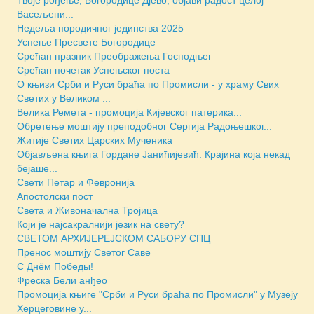
Васељени...
Недеља породичног јединства 2025
Успење Пресвете Богородице
Срећан празник Преображења Господњег
Срећан почетак Успењског поста
О књизи Срби и Руси браћа по Промисли - у храму Свих
Светих у Великом ...
Велика Ремета - промоција Кијевског патерика...
Обретење моштију преподобног Сергија Радоњешког...
Житије Светих Царских Мученика
Објављена књига Гордане Јанићијевић: Крајина која некад
бејаше...
Свети Петар и Февронија
Апостолски пост
Света и Живоначална Тројица
Који је најсакралнији језик на свету?
СВЕТОМ АРХИЈЕРЕЈСКОМ САБОРУ СПЦ
Пренос моштију Светог Саве
С Днём Победы!
Фреска Бели анђео
Промоција књиге "Срби и Руси браћа по Промисли" у Музеју
Херцеговине у...