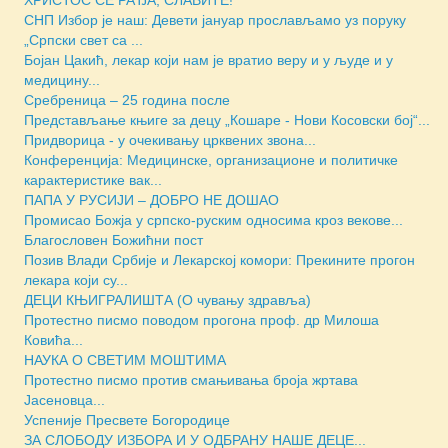
СНП Избор је наш: Девети јануар прослављамо уз поруку
„Српски свет са ...
Бојан Цакић, лекар који нам је вратио веру и у људе и у
медицину...
Сребреница – 25 година после
Представљање књиге за децу „Кошаре - Нови Косовски бој“...
Придворица - у очекивању црквених звона...
Конференција: Медицинске, организационе и политичке
карактеристике вак...
ПАПА У РУСИЈИ – ДОБРО НЕ ДОШАО
Промисао Божја у српско-руским односима кроз векове...
Благословен Божићни пост
Позив Влади Србије и Лекарској комори: Прекините прогон
лекара који су...
ДЕЦИ КЊИГРАЛИШТА (О чувању здравља)
Протестно писмо поводом прогона проф. др Милоша
Ковића...
НАУКА О СВЕТИМ МОШТИМА
Протестно писмо против смањивања броја жртава
Јасеновца...
Успеније Пресвете Богородице
ЗА СЛОБОДУ ИЗБОРА И У ОДБРАНУ НАШЕ ДЕЦЕ...