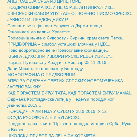
АПЕЛ САВЕЗА СРБА ИЗ ЦРНЕ ГОРЕ
ПОЗДРАВ СВИМА КОЈИ НЕ СЛАВЕ АНТИПРАЗНИКЕ...
СВЕСРБСКИ САБОР УПУЋУЈЕ ОТВОРЕНО ПИСМО СРБСКОЈ
ЈАВНОСТИ, ПРЕДСЕДНИКУ Р...
Саопштење за јавност Удружења Дурмитораца ...
Геноцидом до велике Хрватске
Промоција књиге о Суворову - Сурчин, храм свете Петке...
ПРИДВОРИЦА – симбол усташких злочина у НДХ...
Прво добротворно вече Православне фондације...
КЊИГА „ДУХОВНИ ИЗВОРИ РУСКЕ РЕВОЛУЦИJЕ“...
Најава: Путовање у Арад и Темишвар 03.11.2019...
Дани Михољске превлаке у Београду
МОНОГРАФИЈА О ПРИДВОРИЦИ
АПЕЛ ЗА ОДБРАНУ СВЕТИХ СРПСКИХ НОВОМУЧЕНИКА
ЈАСЕНОВАЧКИХ...
КАД ПОРАСТЕМ БИЋУ ТАТА, КАД ПОРАСТЕМ БИЋУ МАМА!...
Одржана Крстовданска литија у Недељи породичног
јединства 2019 ...
ПОРОДИЧНА ЛИТИЈА У СУБОТУ 28.9.2019. У 12
ОСУДА РУСОФОБИЈЕ У БУГАРСКОЈ
Представљање књиге "Црквено-народна историја Срба, Руса
и Влаха...
ШКОЛСКИ ПРИБОР ЗА ДЕЦУ СА КОСМЕТА