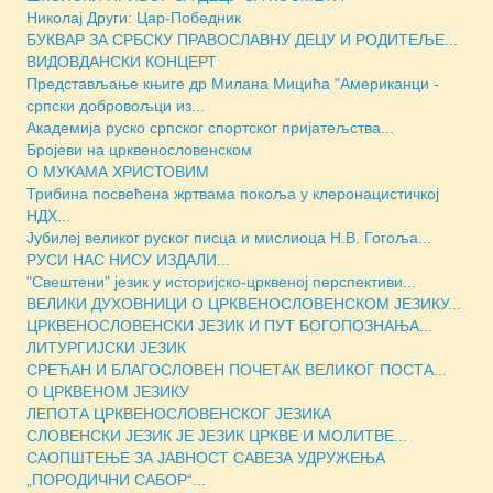
Николај Други: Цар-Победник
БУКВАР ЗА СРБСКУ ПРАВОСЛАВНУ ДЕЦУ И РОДИТЕЉЕ...
ВИДОВДАНСКИ КОНЦЕРТ
Представљање књиге др Милана Мицића "Американци -
српски добровољци из...
Академија руско српског спортског пријатељства...
Бројеви на црквенословенском
О МУКАМА ХРИСТОВИМ
Трибина посвећена жртвама покоља у клеронацистичкој
НДХ...
Јубилеј великог руског писца и мислиоца Н.В. Гогоља...
РУСИ НАС НИСУ ИЗДАЛИ...
"Свештени" језик у историјско-црквеној перспективи...
ВЕЛИКИ ДУХОВНИЦИ О ЦРКВЕНОСЛОВЕНСКОМ ЈЕЗИКУ...
ЦРКВЕНОСЛОВЕНСКИ ЈЕЗИК И ПУТ БОГОПОЗНАЊА...
ЛИТУРГИЈСКИ ЈЕЗИК
СРЕЋАН И БЛАГОСЛОВЕН ПОЧЕТАК ВЕЛИКОГ ПОСТА...
О ЦРКВЕНОМ ЈЕЗИКУ
ЛЕПОТА ЦРКВЕНОСЛОВЕНСКОГ ЈЕЗИКА
СЛОВЕНСКИ ЈЕЗИК ЈЕ ЈЕЗИК ЦРКВЕ И МОЛИТВЕ...
САОПШТЕЊЕ ЗА ЈАВНОСТ САВЕЗА УДРУЖЕЊА
„ПОРОДИЧНИ САБОР“...