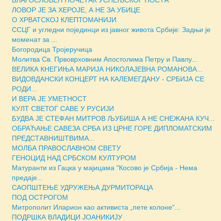
ЛОВОР ЈЕ ЗА ХЕРОЈЕ, А НЕ ЗА УБИЦЕ
О ХРВАТСКОЈ КЛЕПТОМАНИЈИ
ССЦГ и угледни појединци из јавног живота Србије: Задњи је
моменат за ...
Богородица Тројеручица
Молитва Св. Првоврховним Апостолима Петру и Павлу...
ВЕЛИКА КНЕГИЊА МАРИЈА НИКОЛАЈЕВНА РОМАНОВА...
ВИДОВДАНСКИ КОНЦЕРТ НА КАЛЕМЕГДАНУ - СРБИЈА СЕ
РОДИ...
И ВЕРА ЈЕ УМЕТНОСТ
КУЛТ СВЕТОГ САВЕ У РУСИЈИ
БУДВА ЈЕ СТЕФАН МИТРОВ ЉУБИША А НЕ СНЕЖАНА КУЧ...
ОБРАЋАЊЕ САВЕЗА СРБА ИЗ ЦРНЕ ГОРЕ ДИПЛОМАТСКИМ
ПРЕДСТАВНИШТВИМА...
МОЛБА ПРАВОСЛАВНОМ СВЕТУ
ГЕНОЦИД НАД СРБСКОМ КУЛТУРОМ
Матуранти из Гацка у мајицама "Косово је Србија - Нема
предаје...
САОПШТЕЊЕ УДРУЖЕЊА ДУРМИТОРАЦА
ПОД ОСТРОГОМ
Митрополит Иларион као активиста „пете колоне“...
ПОДРШКА ВЛАДИЦИ ЈОАНИКИЈУ