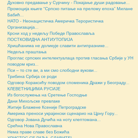
Духовно предавање у Сурчину - Покајање души радовање...
Промоција књиге “Српско питање на прелому епоха” Милане
Бабић...
НАТО - Неонацистичка Америчка Терористичка
Организација...
Крсни ход у недељу Победе Православља
ПОСТКОВИДНА АНТИУТОПИЈА
Хришћанима не доликује славити антипразнике...
Недеља праштања
Проглас српских интелектуалаца против гласања Србије у УН
поводом криз...
Пси – то сте ви, а ми смо слободни вукови...
Трибина Србија се роди
Одговор Кораксићу поводом споменика Дражи у Београду...
КЛЕВЕТНИЦИМА РУСИЈЕ
Из богослужења на Сретење Господње
Дани Михољске превлаке
Житије Блажене Ксеније Петроградске
Америка преноси украјински сценарио на Црну Гору...
Одговор Јована Дучића на ноту клептомана...
Срећна Нова Православна
Нема праве славе без Божића
ХРИСТОС СЕ РАЂА, СЛАВИТЕ!