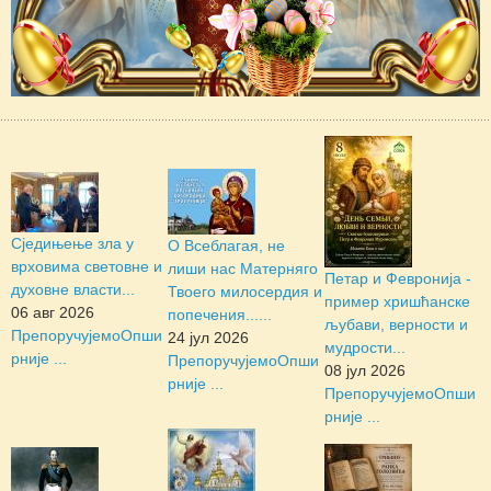
Сједињење зла у
О Всеблагая, не
врховима световне и
лиши нас Матерняго
Петар и Февронија -
духовне власти...
Твоего милосердия и
пример хришћанске
06 авг 2026
попечения......
љубави, верности и
Препоручујемо
Опши
24 јул 2026
мудрости...
рније ...
Препоручујемо
Опши
08 јул 2026
рније ...
Препоручујемо
Опши
рније ...