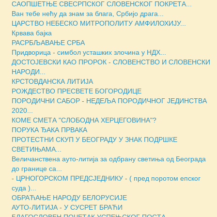
САОПШЕТЊЕ СВЕСРПСКОГ СЛОВЕНСКОГ ПОКРЕТА...
Ван тебе нећу да знам за блага, Србијо драга...
ЦАРСТВО НЕБЕСКО МИТРОПОЛИТУ АМФИЛОХИЈУ...
Крвава бајка
РАСРБЉАВАЊЕ СРБА
Придворица - симбол усташких злочина у НДХ...
ДОСТОЈЕВСКИ КАО ПРОРОК - СЛОВЕНСТВО И СЛОВЕНСКИ
НАРОДИ...
КРСТОВДАНСКА ЛИТИЈА
РОЖДЕСТВО ПРЕСВЕТЕ БОГОРОДИЦЕ
ПОРОДИЧНИ САБОР - НЕДЕЉА ПОРОДИЧНОГ ЈЕДИНСТВА
2020...
КОМЕ СМЕТА "СЛОБОДНА ХЕРЦЕГОВИНА"?
ПОРУКА ЂАКА ПРВАКА
ПРОТЕСТНИ СКУП У БЕОГРАДУ У ЗНАК ПОДРШКЕ
СВЕТИЊАМА...
Величанствена ауто-литија за одбрану светиња од Београда
до границе са...
- ЦРНОГОРСКОМ ПРЕДСЈЕДНИКУ - ( пред поротом епског
суда )...
ОБРАЋАЊЕ НАРОДУ БЕЛОРУСИЈЕ
АУТО-ЛИТИЈА - У СУСРЕТ БРАЋИ
БЛАГОСЛОВЕН ПОЧЕТАК УСПЕЊСКОГ ПОСТА