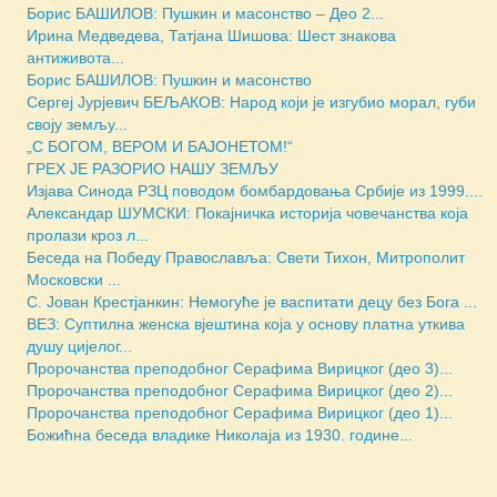
Борис БАШИЛОВ: Пушкин и масонство – Део 2...
Ирина Медведева, Татјана Шишова: Шест знакова
антиживота...
Борис БАШИЛОВ: Пушкин и масонство
Сергеј Јурјевич БЕЉАКОВ: Народ који је изгубио морал, губи
своју земљу...
„С БОГОМ, ВЕРОМ И БАЈОНЕТОМ!“
ГРЕХ ЈЕ РАЗОРИО НАШУ ЗЕМЉУ
Изјава Синода РЗЦ поводом бомбардовања Србије из 1999....
Александар ШУМСКИ: Покајничка историја човечанства која
пролази кроз л...
Беседа на Победу Православља: Свети Тихон, Митрополит
Московски ...
С. Јован Крестјанкин: Немогуће је васпитати децу без Бога ...
ВЕЗ: Суптилна женска вјештина која у основу платна уткива
душу цијелог...
Пророчанства преподобног Серафима Вирицког (део 3)...
Пророчанства преподобног Серафима Вирицког (део 2)...
Пророчанства преподобног Серафима Вирицког (део 1)...
Божићна беседа владике Николаја из 1930. године...