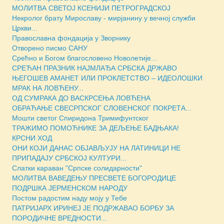
МОЛИТВА СВЕТОЈ КСЕНИЈИ ПЕТРОГРАДСКОЈ
Некролог брату Мирославу - мирјанину у вечној служби
Цркви...
Православна фондација у Зворнику
Отворено писмо САНУ
Срећно и Богом благословено Новолетије...
СРЕЋАН ПРАЗНИК НАЈМЛАЂА СРБСКА ДРЖАВО
ЊЕГОШЕВ АМАНЕТ ИЛИ ПРОКЛЕТСТВО – ИДЕОЛОШКИ
МРАК НА ЛОВЋЕНУ...
ОД СУМРАКА ДО ВАСКРСЕЊА ЛОВЋЕНА
ОБРАЋАЊЕ СВЕСРПСКОГ СЛОВЕНСКОГ ПОКРЕТА...
Мошти светог Спиридона Тримифунтског
ТРАЖИМО ПОМОЋНИКЕ ЗА ДЕЉЕЊЕ БАДЊАКА!
КРСНИ ХОД
ОНИ КОЈИ ДАНАС ОБЈАВЉУЈУ НА ЛАТИНИЦИ НЕ
ПРИПАДАЈУ СРБСКОЈ КУЛТУРИ...
Слатки караван "Српске солидарности"
МОЛИТВА ВАВЕДЕЊУ ПРЕСВЕТЕ БОГОРОДИЦЕ
ПОДРШКА ЈЕРМЕНСКОМ НАРОДУ
Постом радостим наду моју у Тебе
ПАТРИЈАРХ ИРИНЕЈ ЈЕ ПОДРЖАВАО БОРБУ ЗА
ПОРОДИЧНЕ ВРЕДНОСТИ...