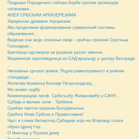
Подршка Породичног сабора борби против промоције
сатанизма...
АПЕЛ СРБСКИМ АРХИЈЕРЕЈИМА
Украјински државни тероризам
Мы продолжим формирование суверенной системы
образования...
Видеше очи моје спасење своје - срећан празник Сретења
Господњег...
Британци одговорни за рушење руског авиона...
Мормонски проповедници из САД вршљају у центру Београда
...
Чиповање српског језика: Родна равноправност и језички
стандарди...
Молитва блаженој Ксенији Петроградској...
Ми знамо судбу
Комеморација проф. Србољубу Живановићу у САНУ...
Србија и велике силе - Трибина
Срећан светли празник Богојављења
Срећна Нова Србска и Православна!
Част и слава бесмртној Србадији која на Мојковцу спаси
образ Црној Гор...
О Његошу у Руском дому
Божићна песма