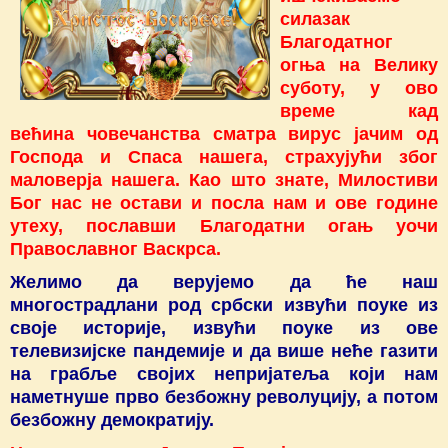
силазак
Благодатног
огња на Велику
суботу, у ово
време кад
већина човечанства сматра вирус јачим од
Господа и Спаса нашега, страхујући због
маловерја нашега. Као што знате, Милостиви
Бог нас не остави и посла нам и ове године
утеху, пославши Благодатни огањ уочи
Православног Васкрса.
Желимо да верујемо да ће наш
многострадлани род србски извући поуке из
своје историје, извући поуке из ове
телевизијске пандемије и да више неће газити
на грабље својих непријатеља који нам
наметнуше прво безбожну револуцију, а потом
безбожну демократију.