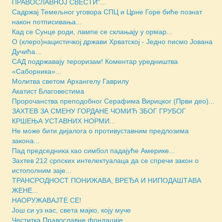
ПРАВОСЛАВНОЈ СВЕСТИ“...
Садржај Темељног уговора СПЦ и Црне Горе биће познат
након потписивања...
Кад се Сунце роди, лампе се склањају у ормар...
О (клеро)нацистичкој држави Хрватској - Једно писмо Јована
Дучића...
САД подржавају тероризам! Коментар уредништва
«Саборника»...
Молитва светом Архангелу Гаврилу
Акатист Благовестима
Пророчанства преподобног Серафима Вирицког (Први део)...
ЗАХТЕВ ЗА СМЕНУ ГОРДАНЕ ЧОМИЋ ЗБОГ ГРУБОГ
КРШЕЊА УСТАВНИХ НОРМИ...
Не може бити дијалога о противуставним предлозима
закона...
Пад председника као симбол падајуће Америке...
Захтев 212 српских интелектуалаца да се спречи закон о
истополним заје...
ТРАНСРОДНОСТ ПОНИЖАВА, ВРЕЂА И НИПОДАШТАВА
ЖЕНЕ...
НАОРУЖАВАЈТЕ СЕ!
Још си уз нас, света мајко, коју муче
Честитка Православне фондације