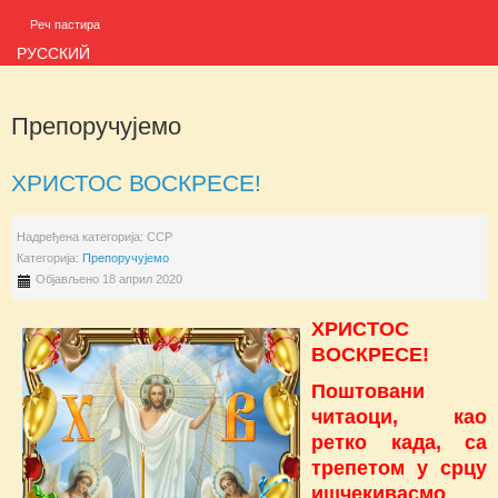
Реч пастира
РУССКИЙ
Препоручујемо
ХРИСТОС ВОСКРЕСЕ!
Надређена категорија:
ССР
Категорија:
Препоручујемо
Објављено 18 април 2020
ХРИСТОС
ВОСКРЕСЕ!
Поштовани
читаоци, као
ретко када, са
трепетом у срцу
ишчекивасмо