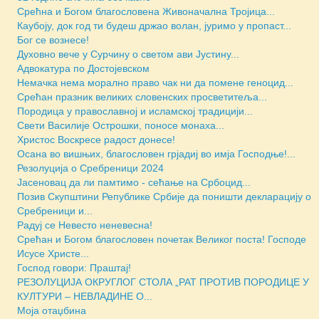
Срећна и Богом благословена Живоначална Тројица...
Каубоју, док год ти будеш држао волан, јуримо у пропаст...
Бoг се вознесе!
Духовно вече у Сурчину о светом ави Јустину...
Адвокатура по Достојевском
Немачка нема морално право чак ни да помене геноцид...
Срећан празник великих словенских просветитеља...
Породица у православној и исламској традицији...
Свети Василије Острошки, поносе монаха...
Христос Воскресе радост донесе!
Осана во вишњих, благословен грјадиј во имја Господње!...
Резолуција о Сребреници 2024
Јасеновац да ли памтимо - сећање на Србоцид...
Позив Скупштини Републике Србије да поништи декларацију о
Сребреници и...
Радуј се Невесто неневесна!
Срећан и Богом благословен почетак Великог поста! Господе
Исусе Христе...
Господ говори: Праштај!
РЕЗОЛУЦИЈА ОКРУГЛОГ СТОЛА „РАТ ПРОТИВ ПОРОДИЦЕ У
КУЛТУРИ – НЕВЛАДИНЕ О...
Моја отаџбина