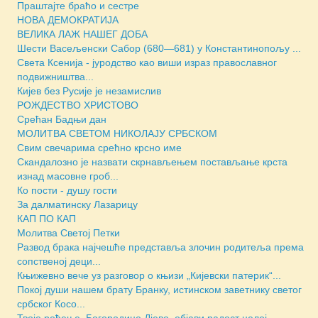
Праштајте браћо и сестре
НОВА ДЕМОКРАТИЈА
ВЕЛИКА ЛАЖ НАШЕГ ДОБА
Шести Васељенски Сабор (680—681) у Константинопољу ...
Света Ксенија - јуродство као виши израз православног
подвижништва...
Кијев без Русије је незамислив
РОЖДЕСТВО ХРИСТОВО
Срећан Бадњи дан
МОЛИТВА СВЕТОМ НИКОЛАЈУ СРБСКОМ
Свим свечарима срећно крсно име
Скандалозно је назвати скрнављењем постављање крста
изнад масовне гроб...
Ко пости - душу гости
За далматинску Лазарицу
КАП ПО КАП
Молитва Светој Петки
Развод брака најчешће представља злочин родитеља према
сопственој деци...
Књижевно вече уз разговор о књизи „Кијевски патерик“...
Покој души нашем брату Бранку, истинском заветнику светог
србског Косо...
Твоје рођење, Богородице Дјево, објави радост целој