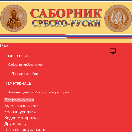
Menu
Главне вести
Саборник србско-руски
Породични сабор
Паметарница
Данашњи дан у србској и руској историји
Препоручујемо
Ауторски погледи...
Колона уредника
Видео материјали
Други пишу
Црквене актуелности