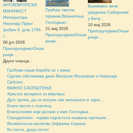
АНТИЕВРОПСКИ
Књижевно вече
Срећан светли
МАНИФЕСТ
уредника Саборника
празник Вазнесења
Императора
у Бечу...
Господњег...
Николаја Првог
10 мај 2026
21 мај 2026
(рођен 6. јула 1796.
Препоручујемо
Опши
Препоручујемо
Опши
г...
рније ...
рније ...
06 јул 2026
Препоручујемо
Опши
рније ...
Други чланци...
Гробови наши бориће се с вама
Сурчин обележава дане Матроне Московске и Николаја
Србског...
ВАЖНО САОПШТЕЊЕ
Христос воскресе из мёртвых
Дуго трпим, да се испуни све непознато и тајно...
Благе вести о спасењу
Благословен који долази у име Господње...
Скандалозно - најава парастоса названа претњом...
Великопосна молитва Јефрема Сирина
Ко пости, душу гости!