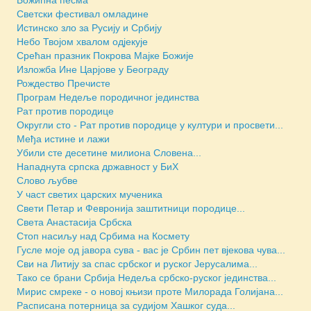
Светски фестивал омладине
Истинско зло за Русију и Србију
Небо Твојом хвалом одјекује
Срећан празник Покрова Мајке Божије
Изложба Ине Царјове у Београду
Рождество Пречисте
Програм Недеље породичног јединства
Рат против породице
Округли сто - Рат против породице у култури и просвети...
Међа истине и лажи
Убили сте десетине милиона Словена...
Нападнута српска државност у БиХ
Слово љубве
У част светих царских мученика
Свети Петар и Февронија заштитници породице...
Света Анастасија Србска
Стоп насиљу над Србима на Космету
Гусле моје од јавора сува - вас је Србин пет вјекова чува...
Сви на Литију за спас србског и руског Јерусалима...
Тако се брани Србија Недеља србско-руског јединства...
Мирис смреке - о новој књизи проте Милорада Голијана...
Расписана потерница за судијом Хашког суда...