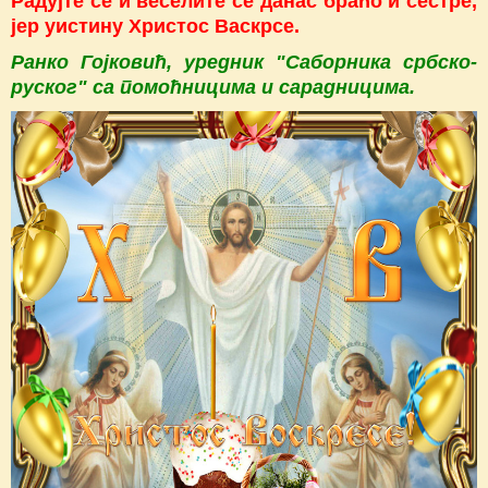
Радујте се и веселите се данас браћо и сестре,
јер уистину Христос Васкрсе.
Ранко Гојковић, уредник "Саборника србско-
руског" са помоћницима и сарадницима.