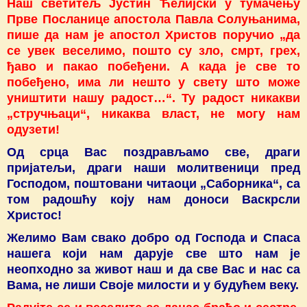
Наш светитељ Јустин Ћелијски у тумачењу
Прве Посланице апостола Павла Солуњанима,
пише да нам је апостол Христов поручио „да
се увек веселимо, пошто су зло, смрт, грех,
ђаво и пакао побеђени. А када је све то
побеђено, има ли нешто у свету што може
уништити нашу радост…“. Ту радост никакви
„стручњаци“, никаква власт, не могу нам
одузети!
Од срца Вас поздрављамо све, драги
пријатељи, драги наши молитвеници пред
Господом, поштовани читаоци „Саборника“, са
том радошћу коју нам доноси Васкрсли
Христос!
Желимо Вам свако добро од Господа и Спаса
нашега који нам дарује све што нам је
неопходно за живот наш и да све Вас и нас са
Вама, не лиши Своје милости и у будућем веку.