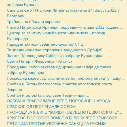
поводом Еуропр...
Саопштење УТП-а уочи Литије заказане за 14. август 2022 у
Београду...
Трибина: слобода и здравље
Писмо Патријарха Иринеја председнику владе 2012 године...
Центар за заштиту хришћанског идентитета - против
Еуропрајда...
Народни захтеви свештеноначалију СПЦ
За традиционалне породичне вредности у Србији!!!...
Захтев Председнику Србије за забрану Еуропрајда...
Свети Петар и Февронија - Акатист
Породични сабор захтева од црквеноначалија да тражи
забрану Еуропрајда...
Промоција књиге „Српско питање на прелому епоха“ у Гацку...
Срећан и Богом благословен почетак апостолског поста...
Јевропи
Срећан и Богом благословен Тројичиндан...
ОДБРАНА ПРАВОСЛАВНЕ ВЕРЕ, ПОРОДИЦЕ, НАРОДА
СРБСКОГ ОД ПРОПАГАНДЕ СОДОМ...
ПРОМОЦИЈА КЊИГЕ ''КОРДУН ОД ЉЕПОТЕ ДО ГОЛГОТЕ''...
ХРИСТОС ВОСКРЕСЕ! ВОИСТИНУ ВОСКРЕСЕ ХРИСТОС!!!...
ПЕТИЦИЈА ПРОТИВ УВОЂЕЊА САНКЦИЈА РУСИЈИ...