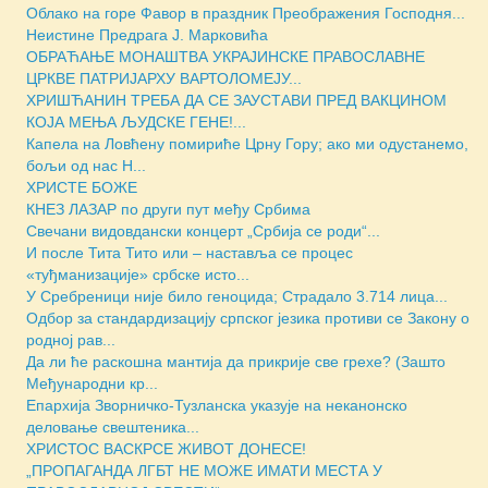
Облако на горе Фавор в праздник Преображения Господня...
Неистине Предрага Ј. Марковића
ОБРАЋАЊЕ МОНАШТВА УКРАЈИНСКЕ ПРАВОСЛАВНЕ
ЦРКВЕ ПАТРИЈАРХУ ВАРТОЛОМЕЈУ...
ХРИШЋАНИН ТРЕБА ДА СЕ ЗАУСТАВИ ПРЕД ВАКЦИНОМ
КОЈА МЕЊА ЉУДСКЕ ГЕНЕ!...
Капела на Ловћену помириће Црну Гору; ако ми одустанемо,
бољи од нас Н...
ХРИСТЕ БОЖЕ
КНЕЗ ЛАЗАР по други пут међу Србима
Свечани видовдански концерт „Србија се роди“...
И после Тита Тито или – наставља се процес
«туђманизације» србске исто...
У Сребреници није било геноцида; Страдало 3.714 лица...
Одбор за стандардизацију српског језика противи се Закону о
родној рав...
Да ли ће раскошна мантија да прикрије све грехе? (Зашто
Међународни кр...
Епархија Зворничко-Тузланска указује на неканонско
деловање свештеника...
ХРИСТОС ВАСКРСЕ ЖИВОТ ДОНЕСЕ!
„ПРОПАГАНДА ЛГБТ НЕ МОЖЕ ИМАТИ МЕСТА У