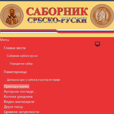
Menu
Главне вести
Саборник србско-руски
Породични сабор
Паметарница
Данашњи дан у србској и руској историји
Препоручујемо
Ауторски погледи...
Колона уредника
Видео материјали
Други пишу
Црквене актуелности