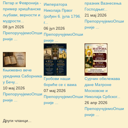
Петар и Февронија -
празник Вазнесења
Императора
пример хришћанске
Господњег...
Николаја Првог
љубави, верности и
21 мај 2026
(рођен 6. јула 1796.
мудрости...
Препоручујемо
Опши
г...
08 јул 2026
рније ...
06 јул 2026
Препоручујемо
Опши
Препоручујемо
Опши
рније ...
рније ...
Књижевно вече
уредника Саборника
Гробови наши
Сурчин обележава
у Бечу...
бориће се с вама
дане Матроне
10 мај 2026
07 мај 2026
Московске и
Препоручујемо
Опши
Препоручујемо
Опши
Николаја Србског...
рније ...
рније ...
26 апр 2026
Препоручујемо
Опши
рније ...
Други чланци...