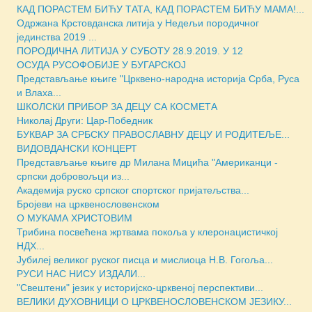
КАД ПОРАСТЕМ БИЋУ ТАТА, КАД ПОРАСТЕМ БИЋУ МАМА!...
Одржана Крстовданска литија у Недељи породичног
јединства 2019 ...
ПОРОДИЧНА ЛИТИЈА У СУБОТУ 28.9.2019. У 12
ОСУДА РУСОФОБИЈЕ У БУГАРСКОЈ
Представљање књиге "Црквено-народна историја Срба, Руса
и Влаха...
ШКОЛСКИ ПРИБОР ЗА ДЕЦУ СА КОСМЕТА
Николај Други: Цар-Победник
БУКВАР ЗА СРБСКУ ПРАВОСЛАВНУ ДЕЦУ И РОДИТЕЉЕ...
ВИДОВДАНСКИ КОНЦЕРТ
Представљање књиге др Милана Мицића "Американци -
српски добровољци из...
Академија руско српског спортског пријатељства...
Бројеви на црквенословенском
О МУКАМА ХРИСТОВИМ
Трибина посвећена жртвама покоља у клеронацистичкој
НДХ...
Јубилеј великог руског писца и мислиоца Н.В. Гогоља...
РУСИ НАС НИСУ ИЗДАЛИ...
"Свештени" језик у историјско-црквеној перспективи...
ВЕЛИКИ ДУХОВНИЦИ О ЦРКВЕНОСЛОВЕНСКОМ ЈЕЗИКУ...