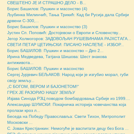
СВЕШТЕНО ЈЕ И СТРАШНО ДЕЛО - В...
Борис Башилов: Пушкин и масонство (4)
Љубинка Милинчић, Тања Трикић: Кад би Русија дала Србији
дрвени С-300,...
Борис Башилов: Пушкин и масонство (3)
Јустин Сп. Поповић: Достојевски о Европи и Словенству...
Јегор Холмогоров: ЗАДОВОЉАН РУШЕВИНАМА РАЈХСТАГА...
СВЕТИ ПЕТАР ЦЕТИЊСКИ: ПИСАНО НАСЛЕЂЕ - ИЗБОР...
Борис БАШИЛОВ: Пушкин и масонство – Део 2...
Ирина Медведева, Татјана Шишова: Шест знакова
антиживота...
Борис БАШИЛОВ: Пушкин и масонство
Сергеј Јурјевич БЕЉАКОВ: Народ који је изгубио морал, губи
своју земљу...
„С БОГОМ, ВЕРОМ И БАЈОНЕТОМ!“
ГРЕХ ЈЕ РАЗОРИО НАШУ ЗЕМЉУ
Изјава Синода РЗЦ поводом бомбардовања Србије из 1999....
Александар ШУМСКИ: Покајничка историја човечанства која
пролази кроз л...
Беседа на Победу Православља: Свети Тихон, Митрополит
Московски ...
С. Јован Крестјанкин: Немогуће је васпитати децу без Бога ...