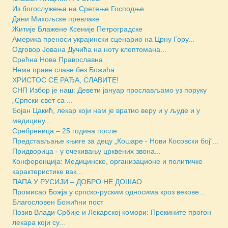
Из богослужења на Сретење Господње
Дани Михољске превлаке
Житије Блажене Ксеније Петроградске
Америка преноси украјински сценарио на Црну Гору...
Одговор Јована Дучића на ноту клептомана...
Срећна Нова Православна
Нема праве славе без Божића
ХРИСТОС СЕ РАЂА, СЛАВИТЕ!
СНП Избор је наш: Девети јануар прослављамо уз поруку
„Српски свет са ...
Бојан Цакић, лекар који нам је вратио веру и у људе и у
медицину...
Сребреница – 25 година после
Представљање књиге за децу „Кошаре - Нови Косовски бој“...
Придворица - у очекивању црквених звона...
Конференција: Медицинске, организационе и политичке
карактеристике вак...
ПАПА У РУСИЈИ – ДОБРО НЕ ДОШАО
Промисао Божја у српско-руским односима кроз векове...
Благословен Божићни пост
Позив Влади Србије и Лекарској комори: Прекините прогон
лекара који су...