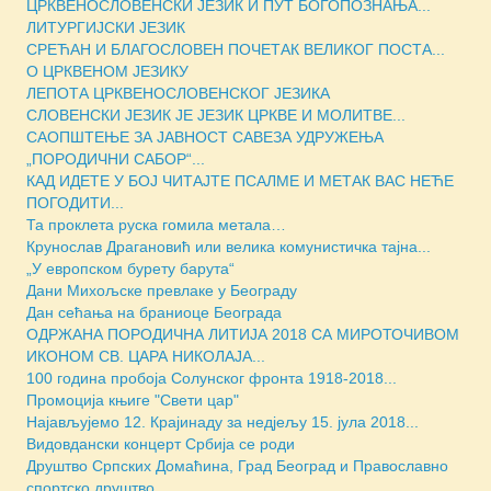
ЦРКВЕНОСЛОВЕНСКИ ЈЕЗИК И ПУТ БОГОПОЗНАЊА...
ЛИТУРГИЈСКИ ЈЕЗИК
СРЕЋАН И БЛАГОСЛОВЕН ПОЧЕТАК ВЕЛИКОГ ПОСТА...
О ЦРКВЕНОМ ЈЕЗИКУ
ЛЕПОТА ЦРКВЕНОСЛОВЕНСКОГ ЈЕЗИКА
СЛОВЕНСКИ ЈЕЗИК ЈЕ ЈЕЗИК ЦРКВЕ И МОЛИТВЕ...
САОПШТЕЊЕ ЗА ЈАВНОСТ САВЕЗА УДРУЖЕЊА
„ПОРОДИЧНИ САБОР“...
КАД ИДЕТЕ У БОЈ ЧИТАЈТЕ ПСАЛМЕ И МЕТАК ВАС НЕЋЕ
ПОГОДИТИ...
Та проклета руска гомила метала…
Крунослав Драгановић или велика комунистичка тајна...
„У европском бурету барута“
Дани Михољске превлаке у Београду
Дан сећања на браниоце Београда
ОДРЖАНА ПОРОДИЧНА ЛИТИЈА 2018 СА МИРОТОЧИВОМ
ИКОНОМ СВ. ЦАРА НИКОЛАЈА...
100 година пробоја Солунског фронта 1918-2018...
Промоција књиге "Свети цар"
Најављујемо 12. Крајинаду за недјељу 15. јула 2018...
Видовдански концерт Србија се роди
Друштво Српских Домаћина, Град Београд и Православно
спортско друштво ...