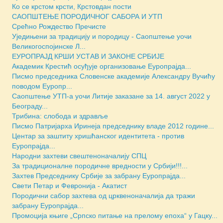
Ко се крстом крсти, Крстовдан пости
САОПШТЕЊЕ ПОРОДИЧНОГ САБОРА И УТП
Срећно Рождество Пречисте
Уједињени за традицију и породицу - Саопштење уочи
Великогоспојинске Л...
ЕУРОПРАЈД КРШИ УСТАВ И ЗАКОНЕ СРБИЈЕ
Академик Крестић осуђује организовање Еуропрајда...
Писмо председника Словенске академије Александру Вучићу
поводом Еуропр...
Саопштење УТП-а уочи Литије заказане за 14. август 2022 у
Београду...
Трибина: слобода и здравље
Писмо Патријарха Иринеја председнику владе 2012 године...
Центар за заштиту хришћанског идентитета - против
Еуропрајда...
Народни захтеви свештеноначалију СПЦ
За традиционалне породичне вредности у Србији!!!...
Захтев Председнику Србије за забрану Еуропрајда...
Свети Петар и Февронија - Акатист
Породични сабор захтева од црквеноначалија да тражи
забрану Еуропрајда...
Промоција књиге „Српско питање на прелому епоха“ у Гацку...