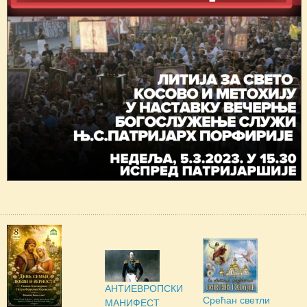
АНТИЕВРОПСКИ
Срећан светли
МАНИФЕСТ