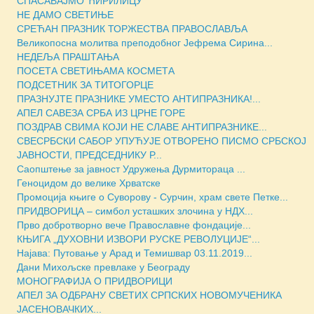
СПАСАВАЈМО ЋИРИЛИЦУ
НЕ ДАМО СВЕТИЊЕ
СРЕЋАН ПРАЗНИК ТОРЖЕСТВА ПРАВОСЛАВЉА
Великопосна молитва преподобног Јефрема Сирина...
НЕДЕЉА ПРАШТАЊА
ПОСЕТА СВЕТИЊАМА КОСМЕТА
ПОДСЕТНИК ЗА ТИТОГОРЦЕ
ПРАЗНУЈТЕ ПРАЗНИКЕ УМЕСТО АНТИПРАЗНИКА!...
АПЕЛ САВЕЗА СРБА ИЗ ЦРНЕ ГОРЕ
ПОЗДРАВ СВИМА КОЈИ НЕ СЛАВЕ АНТИПРАЗНИКЕ...
СВЕСРБСКИ САБОР УПУЋУЈЕ ОТВОРЕНО ПИСМО СРБСКОЈ
ЈАВНОСТИ, ПРЕДСЕДНИКУ Р...
Саопштење за јавност Удружења Дурмитораца ...
Геноцидом до велике Хрватске
Промоција књиге о Суворову - Сурчин, храм свете Петке...
ПРИДВОРИЦА – симбол усташких злочина у НДХ...
Прво добротворно вече Православне фондације...
КЊИГА „ДУХОВНИ ИЗВОРИ РУСКЕ РЕВОЛУЦИJЕ“...
Најава: Путовање у Арад и Темишвар 03.11.2019...
Дани Михољске превлаке у Београду
МОНОГРАФИЈА О ПРИДВОРИЦИ
АПЕЛ ЗА ОДБРАНУ СВЕТИХ СРПСКИХ НОВОМУЧЕНИКА
ЈАСЕНОВАЧКИХ...