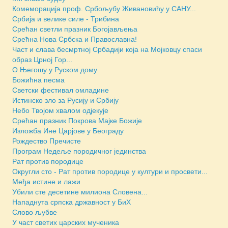
Комеморација проф. Србољубу Живановићу у САНУ...
Србија и велике силе - Трибина
Срећан светли празник Богојављења
Срећна Нова Србска и Православна!
Част и слава бесмртној Србадији која на Мојковцу спаси
образ Црној Гор...
О Његошу у Руском дому
Божићна песма
Светски фестивал омладине
Истинско зло за Русију и Србију
Небо Твојом хвалом одјекује
Срећан празник Покрова Мајке Божије
Изложба Ине Царјове у Београду
Рождество Пречисте
Програм Недеље породичног јединства
Рат против породице
Округли сто - Рат против породице у култури и просвети...
Међа истине и лажи
Убили сте десетине милиона Словена...
Нападнута српска државност у БиХ
Слово љубве
У част светих царских мученика