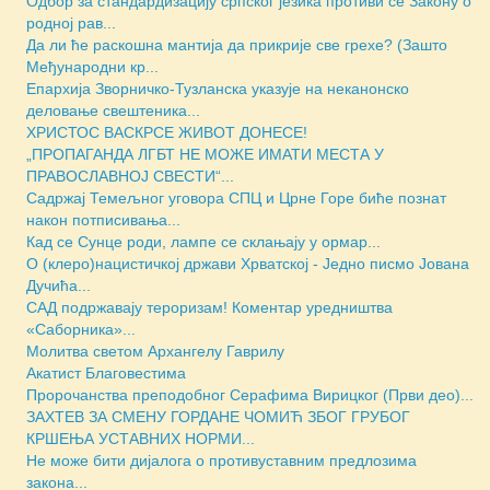
Одбор за стандардизацију српског језика противи се Закону о
родној рав...
Да ли ће раскошна мантија да прикрије све грехе? (Зашто
Међународни кр...
Епархија Зворничко-Тузланска указује на неканонско
деловање свештеника...
ХРИСТОС ВАСКРСЕ ЖИВОТ ДОНЕСЕ!
„ПРОПАГАНДА ЛГБТ НЕ МОЖЕ ИМАТИ МЕСТА У
ПРАВОСЛАВНОЈ СВЕСТИ“...
Садржај Темељног уговора СПЦ и Црне Горе биће познат
након потписивања...
Кад се Сунце роди, лампе се склањају у ормар...
О (клеро)нацистичкој држави Хрватској - Једно писмо Јована
Дучића...
САД подржавају тероризам! Коментар уредништва
«Саборника»...
Молитва светом Архангелу Гаврилу
Акатист Благовестима
Пророчанства преподобног Серафима Вирицког (Први део)...
ЗАХТЕВ ЗА СМЕНУ ГОРДАНЕ ЧОМИЋ ЗБОГ ГРУБОГ
КРШЕЊА УСТАВНИХ НОРМИ...
Не може бити дијалога о противуставним предлозима
закона...