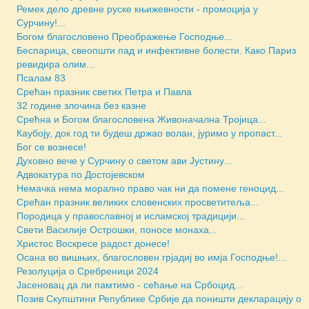
Ремек дело древне руске књижевности - промоција у
Сурчину!...
Богом благословено Преображење Господње...
Беспарица, свеопшти пад и инфективне болести. Како Париз
ревидира олим...
Псалам 83
Срећан празник светих Петра и Павла
32 године злочина без казне
Срећна и Богом благословена Живоначална Тројица...
Каубоју, док год ти будеш држао волан, јуримо у пропаст...
Бoг се вознесе!
Духовно вече у Сурчину о светом ави Јустину...
Адвокатура по Достојевском
Немачка нема морално право чак ни да помене геноцид...
Срећан празник великих словенских просветитеља...
Породица у православној и исламској традицији...
Свети Василије Острошки, поносе монаха...
Христос Воскресе радост донесе!
Осана во вишњих, благословен грјадиј во имја Господње!...
Резолуција о Сребреници 2024
Јасеновац да ли памтимо - сећање на Србоцид...
Позив Скупштини Републике Србије да поништи декларацију о