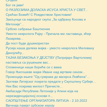
СРБИН
Бог се јави!
O РАЗЛОЗИМА ДОЛАСКА ИСУСА ХРИСТА У СВЕТ...
Срећан Божић! С Рождеством Христовим!
Закључци са народног скупа „За одбрану Косова и
Метохије”...
Србско сабрање Баштионик
Уместо некролога Рајку - Причала ми ластавица, кћер
Лазаревa...
Да пост буде душекористан
Русија наша далека мајка - уместо некролога Миловану
Данојлићу...
ТАЈНА БЕЗАКОЊА У ДЕЈСТВУ (Патријарх Вартоломеј
наставља са рушењем вас...
Споменици наши бориће се с вама
Говор Његошеве мајке Иване над мртвим сином...
Промоција књиге "Од сумрака до васкрса Ловћена"...
Захтеви Литијског покрета предати у Скупштину Србије...
Нек Вас покрива милост Пречисте...
Амбасади Републике Летоније у Атини која на
нерезиденцијалној основи п...
САОПШТЕЊЕ ОРГАНИЗАТОРА ЛИТИЈА - 2.10.2022
Вјечнаја памјат србском хероју