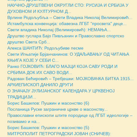
НАУЧНО-ДРУШТВЕНИ ОКРУГЛИ СТО: РУСИЈА И СРБИЈА У
ДУХОВНОМ И КУЛТУРНОМ Д...
Врлине Родољубља – Свети Владика Николај Велимировић...
Истамбулска конвенција: обавезна ЛГБТ "просвета" деце...
Свети владика Николај (Велимировић): НЕМАЊА...
Друштво гуслара Бајо Пивљанин и Православно спортско
друштво Света Срб...
Алекса ШАНТИЋ: Родољубиве песме
Свети Игњатиjе Брјанчанинов: О УДАЉАВАЊУ ОД ЧИТАЊА
КЊИГА КОЈЕ У СЕБИ С...
Ранко ГОЈКОВИЋ: БЛАГО МАЈЦИ КОЈА САВУ РОДИ И
СРБИМА ДОК ИХ САВО ВОДИ...
Радован Бећировић – Требјешки: МОЈКОВАЧКА БИТКА 1915...
АРХИЕПИСКОП ДАНИЛО ДРУГИ
О ЗНАЧАЈУ ЈУЛИЈАНСКОГ КАЛЕНДАРА У ЦРКВЕНОЈ
ТРАДИЦИЈИ...
Борис Башилов: Пушкин и масонство (6)
Посланица Руске заграничне цркве о масонству...
Православни епископи штите породице од ЛГБТ идеологије –
позивамо и на...
Борис Башилов: Пушкин и масонство (5)
МИТРОПОЛИТ ПЕТРОГРАДСКИ ЈОВАН (СНИЧЕВ):