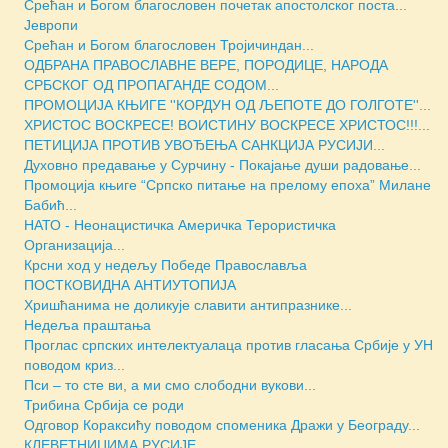
Срећан и Богом благословен почетак апостолског поста...
Јевропи
Срећан и Богом благословен Тројичиндан...
ОДБРАНА ПРАВОСЛАВНЕ ВЕРЕ, ПОРОДИЦЕ, НАРОДА
СРБСКОГ ОД ПРОПАГАНДЕ СОДОМ...
ПРОМОЦИЈА КЊИГЕ ''КОРДУН ОД ЉЕПОТЕ ДО ГОЛГОТЕ''...
ХРИСТОС ВОСКРЕСЕ! ВОИСТИНУ ВОСКРЕСЕ ХРИСТОС!!!...
ПЕТИЦИЈА ПРОТИВ УВОЂЕЊА САНКЦИЈА РУСИЈИ...
Духовно предавање у Сурчину - Покајање души радовање...
Промоција књиге “Српско питање на прелому епоха” Милане
Бабић...
НАТО - Неонацистичка Америчка Терористичка
Организација...
Крсни ход у недељу Победе Православља
ПОСТКОВИДНА АНТИУТОПИЈА
Хришћанима не доликује славити антипразнике...
Недеља праштања
Проглас српских интелектуалаца против гласања Србије у УН
поводом криз...
Пси – то сте ви, а ми смо слободни вукови...
Трибина Србија се роди
Одговор Кораксићу поводом споменика Дражи у Београду...
КЛЕВЕТНИЦИМА РУСИЈЕ