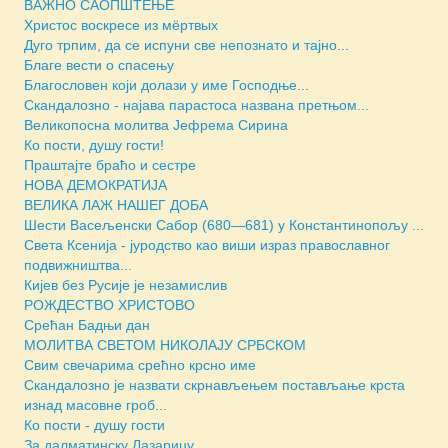
ВАЖНО САОПШТЕЊЕ
Христос воскресе из мёртвых
Дуго трпим, да се испуни све непознато и тајно...
Благе вести о спасењу
Благословен који долази у име Господње...
Скандалозно - најава парастоса названа претњом...
Великопосна молитва Јефрема Сирина
Ко пости, душу гости!
Праштајте браћо и сестре
НОВА ДЕМОКРАТИЈА
ВЕЛИКА ЛАЖ НАШЕГ ДОБА
Шести Васељенски Сабор (680—681) у Константинопољу ...
Света Ксенија - јуродство као виши израз православног
подвижништва...
Кијев без Русије је незамислив
РОЖДЕСТВО ХРИСТОВО
Срећан Бадњи дан
МОЛИТВА СВЕТОМ НИКОЛАЈУ СРБСКОМ
Свим свечарима срећно крсно име
Скандалозно је назвати скрнављењем постављање крста
изнад масовне гроб...
Ко пости - душу гости
За далматинску Лазарицу