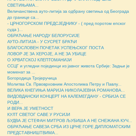
СВЕТИЊАМА...
Величанствена ауто-литија за одбрану светиња од Београда
до границе са...
- ЦРНОГОРСКОМ ПРЕДСЈЕДНИКУ - ( пред поротом епског
суда )...
ОБРАЋАЊЕ НАРОДУ БЕЛОРУСИЈЕ
АУТО-ЛИТИЈА - У СУСРЕТ БРАЋИ
БЛАГОСЛОВЕН ПОЧЕТАК УСПЕЊСКОГ ПОСТА
ЛОВОР ЈЕ ЗА ХЕРОЈЕ, А НЕ ЗА УБИЦЕ
О ХРВАТСКОЈ КЛЕПТОМАНИЈИ
ССЦГ и угледни појединци из јавног живота Србије: Задњи је
моменат за ...
Богородица Тројеручица
Молитва Св. Првоврховним Апостолима Петру и Павлу...
ВЕЛИКА КНЕГИЊА МАРИЈА НИКОЛАЈЕВНА РОМАНОВА...
ВИДОВДАНСКИ КОНЦЕРТ НА КАЛЕМЕГДАНУ - СРБИЈА СЕ
РОДИ...
И ВЕРА ЈЕ УМЕТНОСТ
КУЛТ СВЕТОГ САВЕ У РУСИЈИ
БУДВА ЈЕ СТЕФАН МИТРОВ ЉУБИША А НЕ СНЕЖАНА КУЧ...
ОБРАЋАЊЕ САВЕЗА СРБА ИЗ ЦРНЕ ГОРЕ ДИПЛОМАТСКИМ
ПРЕДСТАВНИШТВИМА...