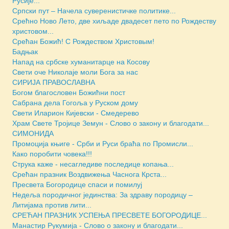
Русије...
Српски пут – Начела суверенистичке политике...
Срећно Ново Лето, две хиљаде двадесет пето по Рождеству
христовом...
Срећан Божић! С Рождеством Христовым!
Бадњак
Напад на србске хуманитарце на Косову
Свети оче Николаје моли Бога за нас
СИРИЈА ПРАВОСЛАВНА
Богом благословен Божићни пост
Сабрана дела Гогоља у Руском дому
Свети Иларион Кијевски - Смедерево
Храм Свете Тројице Земун - Слово о закону и благодати...
СИМОНИДА
Промоција књиге - Срби и Руси браћа по Промисли...
Како поробити човека!!!
Струка каже - несагледиве последице копања...
Срећан празник Воздвижења Часнога Крста...
Пресвета Богородице спаси и помилуј
Недеља породичног јединства: За здраву породицу –
Литијама против лити...
СРЕЋАН ПРАЗНИК УСПЕЊА ПРЕСВЕТЕ БОГОРОДИЦЕ...
Манастир Рукумија - Слово о закону и благодати...