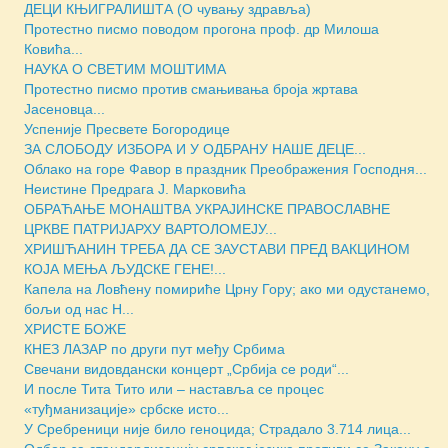
ДЕЦИ КЊИГРАЛИШТА (О чувању здравља)
Протестно писмо поводом прогона проф. др Милоша
Ковића...
НАУКА О СВЕТИМ МОШТИМА
Протестно писмо против смањивања броја жртава
Јасеновца...
Успеније Пресвете Богородице
ЗА СЛОБОДУ ИЗБОРА И У ОДБРАНУ НАШЕ ДЕЦЕ...
Облако на горе Фавор в праздник Преображения Господня...
Неистине Предрага Ј. Марковића
ОБРАЋАЊЕ МОНАШТВА УКРАЈИНСКЕ ПРАВОСЛАВНЕ
ЦРКВЕ ПАТРИЈАРХУ ВАРТОЛОМЕЈУ...
ХРИШЋАНИН ТРЕБА ДА СЕ ЗАУСТАВИ ПРЕД ВАКЦИНОМ
КОЈА МЕЊА ЉУДСКЕ ГЕНЕ!...
Капела на Ловћену помириће Црну Гору; ако ми одустанемо,
бољи од нас Н...
ХРИСТЕ БОЖЕ
КНЕЗ ЛАЗАР по други пут међу Србима
Свечани видовдански концерт „Србија се роди“...
И после Тита Тито или – наставља се процес
«туђманизације» србске исто...
У Сребреници није било геноцида; Страдало 3.714 лица...