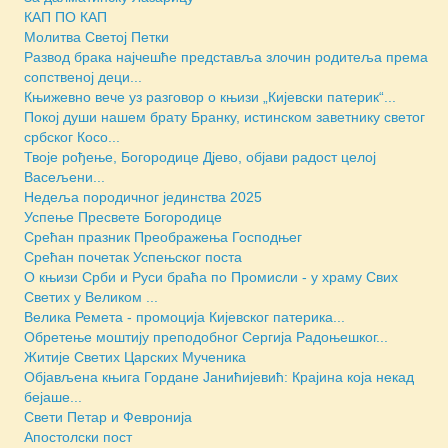
КАП ПО КАП
Молитва Светој Петки
Развод брака најчешће представља злочин родитеља према
сопственој деци...
Књижевно вече уз разговор о књизи „Кијевски патерик“...
Покој души нашем брату Бранку, истинском заветнику светог
србског Косо...
Твоје рођење, Богородице Дјево, објави радост целој
Васељени...
Недеља породичног јединства 2025
Успење Пресвете Богородице
Срећан празник Преображења Господњег
Срећан почетак Успењског поста
О књизи Срби и Руси браћа по Промисли - у храму Свих
Светих у Великом ...
Велика Ремета - промоција Кијевског патерика...
Обретење моштију преподобног Сергија Радоњешког...
Житије Светих Царских Мученика
Објављена књига Гордане Јанићијевић: Крајина која некад
бејаше...
Свети Петар и Февронија
Апостолски пост