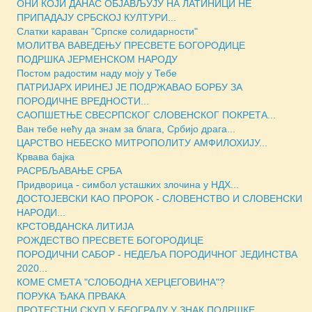
ОНИ КОЈИ ДАНАС ОБЈАВЉУЈУ НА ЛАТИНИЦИ НЕ
ПРИПАДАЈУ СРБСКОЈ КУЛТУРИ...
Слатки караван "Српске солидарности"
МОЛИТВА ВАВЕДЕЊУ ПРЕСВЕТЕ БОГОРОДИЦЕ
ПОДРШКА ЈЕРМЕНСКОМ НАРОДУ
Постом радостим наду моју у Тебе
ПАТРИЈАРХ ИРИНЕЈ ЈЕ ПОДРЖАВАО БОРБУ ЗА
ПОРОДИЧНЕ ВРЕДНОСТИ...
САОПШЕТЊЕ СВЕСРПСКОГ СЛОВЕНСКОГ ПОКРЕТА...
Ван тебе нећу да знам за блага, Србијо драга...
ЦАРСТВО НЕБЕСКО МИТРОПОЛИТУ АМФИЛОХИЈУ...
Крвава бајка
РАСРБЉАВАЊЕ СРБА
Придворица - симбол усташких злочина у НДХ...
ДОСТОЈЕВСКИ КАО ПРОРОК - СЛОВЕНСТВО И СЛОВЕНСКИ
НАРОДИ...
КРСТОВДАНСКА ЛИТИЈА
РОЖДЕСТВО ПРЕСВЕТЕ БОГОРОДИЦЕ
ПОРОДИЧНИ САБОР - НЕДЕЉА ПОРОДИЧНОГ ЈЕДИНСТВА
2020...
КОМЕ СМЕТА "СЛОБОДНА ХЕРЦЕГОВИНА"?
ПОРУКА ЂАКА ПРВАКА
ПРОТЕСТНИ СКУП У БЕОГРАДУ У ЗНАК ПОДРШКЕ