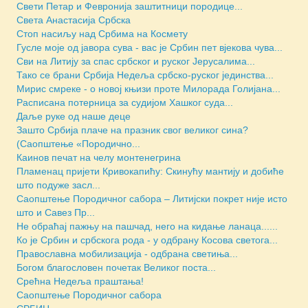
Свети Петар и Февронија заштитници породице...
Света Анастасија Србска
Стоп насиљу над Србима на Космету
Гусле моје од јавора сува - вас је Србин пет вјекова чува...
Сви на Литију за спас србског и руског Јерусалима...
Тако се брани Србија Недеља србско-руског јединства...
Мирис смреке - о новој књизи проте Милорада Голијана...
Расписана потерница за судијом Хашког суда...
Даље руке од наше деце
Зашто Србија плаче на празник свог великог сина?
(Саопштење «Породично...
Каинов печат на челу монтенегрина
Пламенац пријети Кривокапићу: Скинућу мантију и добиће
што подуже засл...
Саопштење Породичног сабора – Литијски покрет није исто
што и Савез Пр...
Не обраћај пажњу на пашчад, него на кидање ланаца......
Ко је Србин и србскога рода - у одбрану Косова светога...
Православна мобилизација - одбрана светиња...
Богом благословен почетак Великог поста...
Срећна Недеља праштања!
Саопштење Породичног сабора