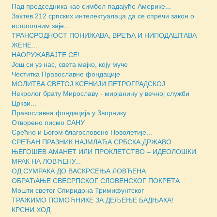
Пад председника као симбол падајуће Америке...
Захтев 212 српских интелектуалаца да се спречи закон о
истополним заје...
ТРАНСРОДНОСТ ПОНИЖАВА, ВРЕЂА И НИПОДАШТАВА
ЖЕНЕ...
НАОРУЖАВАЈТЕ СЕ!
Још си уз нас, света мајко, коју муче
Честитка Православне фондације
МОЛИТВА СВЕТОЈ КСЕНИЈИ ПЕТРОГРАДСКОЈ
Некролог брату Мирославу - мирјанину у вечној служби
Цркви...
Православна фондација у Зворнику
Отворено писмо САНУ
Срећно и Богом благословено Новолетије...
СРЕЋАН ПРАЗНИК НАЈМЛАЂА СРБСКА ДРЖАВО
ЊЕГОШЕВ АМАНЕТ ИЛИ ПРОКЛЕТСТВО – ИДЕОЛОШКИ
МРАК НА ЛОВЋЕНУ...
ОД СУМРАКА ДО ВАСКРСЕЊА ЛОВЋЕНА
ОБРАЋАЊЕ СВЕСРПСКОГ СЛОВЕНСКОГ ПОКРЕТА...
Мошти светог Спиридона Тримифунтског
ТРАЖИМО ПОМОЋНИКЕ ЗА ДЕЉЕЊЕ БАДЊАКА!
КРСНИ ХОД