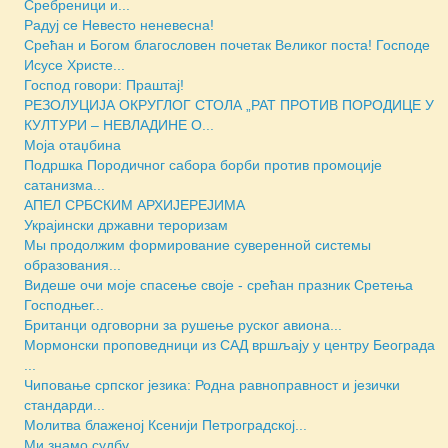
Сребреници и...
Радуј се Невесто неневесна!
Срећан и Богом благословен почетак Великог поста! Господе
Исусе Христе...
Господ говори: Праштај!
РЕЗОЛУЦИЈА ОКРУГЛОГ СТОЛА „РАТ ПРОТИВ ПОРОДИЦЕ У
КУЛТУРИ – НЕВЛАДИНЕ О...
Моја отаџбина
Подршка Породичног сабора борби против промоције
сатанизма...
АПЕЛ СРБСКИМ АРХИЈЕРЕЈИМА
Украјински државни тероризам
Мы продолжим формирование суверенной системы
образования...
Видеше очи моје спасење своје - срећан празник Сретења
Господњег...
Британци одговорни за рушење руског авиона...
Мормонски проповедници из САД вршљају у центру Београда
...
Чиповање српског језика: Родна равноправност и језички
стандарди...
Молитва блаженој Ксенији Петроградској...
Ми знамо судбу