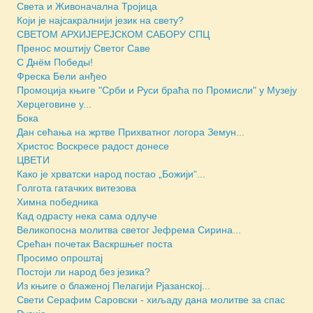
Света и Живоначална Тројица
Који је најсакралнији језик на свету?
СВЕТОМ АРХИЈЕРЕЈСКОМ САБОРУ СПЦ
Пренос моштију Светог Саве
С Днём Победы!
Фреска Бели анђео
Промоција књиге "Срби и Руси браћа по Промисли" у Музеју
Херцеговине у...
Бока
Дан сећања на жртве Прихватног логора Земун...
Христос Воскресе радост донесе
ЦВЕТИ
Како је хрватски народ постао „Божији“...
Голгота гатачких витезова
Химна победника
Кад одрасту нека сама одлуче
Великопосна молитва светог Јефрема Сирина...
Срећан почетак Васкршњег поста
Просимо опроштај
Постоји ли народ без језика?
Из књиге о блаженој Пелагији Рјазанској...
Свети Серафим Саровски - хиљаду дана молитве за спас