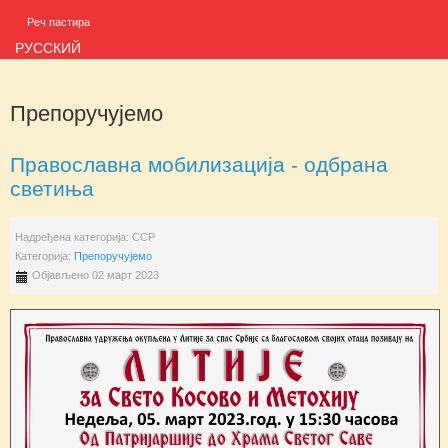
Реч пастира
РУССКИЙ
Препоручујемо
Православна мобилизација - одбрана
светиња
Надређена категорија:
ССР
Категорија:
Препоручујемо
Објављено 02 март 2023