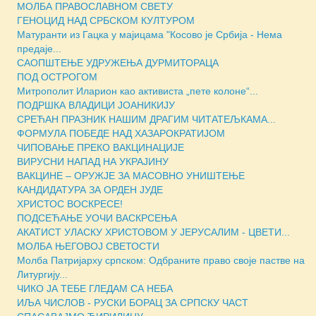
МОЛБА ПРАВОСЛАВНОМ СВЕТУ
ГЕНОЦИД НАД СРБСКОМ КУЛТУРОМ
Матуранти из Гацка у мајицама "Косово је Србија - Нема
предаје...
САОПШТЕЊЕ УДРУЖЕЊА ДУРМИТОРАЦА
ПОД ОСТРОГОМ
Митрополит Иларион као активиста „пете колоне“...
ПОДРШКА ВЛАДИЦИ ЈОАНИКИЈУ
СРЕЋАН ПРАЗНИК НАШИМ ДРАГИМ ЧИТАТЕЉКАМА...
ФОРМУЛА ПОБЕДЕ НАД ХАЗАРОКРАТИЈОМ
ЧИПОВАЊЕ ПРЕКО ВАКЦИНАЦИЈЕ
ВИРУСНИ НАПАД НА УКРАЈИНУ
ВАКЦИНЕ – ОРУЖЈЕ ЗА МАСOВНО УНИШТЕЊЕ
КАНДИДАТУРА ЗА ОРДЕН ЈУДЕ
ХРИСТОС ВОСКРЕСЕ!
ПОДСЕЋАЊЕ УОЧИ ВАСКРСЕЊА
АКАТИСТ УЛАСКУ ХРИСТОВОМ У ЈЕРУСАЛИМ - ЦВЕТИ...
МОЛБА ЊЕГОВОЈ СВЕТОСТИ
Молба Патријарху српском: Одбраните право своје пастве на
Литургију...
ЧИКО ЈА ТЕБЕ ГЛЕДАМ СА НЕБА
ИЉА ЧИСЛОВ - РУСКИ БОРАЦ ЗА СРПСКУ ЧАСТ