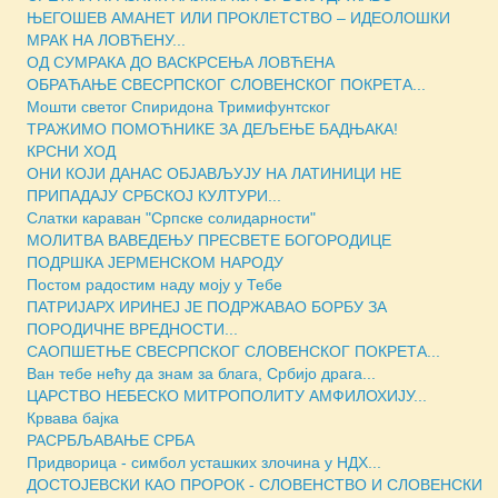
ЊЕГОШЕВ АМАНЕТ ИЛИ ПРОКЛЕТСТВО – ИДЕОЛОШКИ
МРАК НА ЛОВЋЕНУ...
ОД СУМРАКА ДО ВАСКРСЕЊА ЛОВЋЕНА
ОБРАЋАЊЕ СВЕСРПСКОГ СЛОВЕНСКОГ ПОКРЕТА...
Мошти светог Спиридона Тримифунтског
ТРАЖИМО ПОМОЋНИКЕ ЗА ДЕЉЕЊЕ БАДЊАКА!
КРСНИ ХОД
ОНИ КОЈИ ДАНАС ОБЈАВЉУЈУ НА ЛАТИНИЦИ НЕ
ПРИПАДАЈУ СРБСКОЈ КУЛТУРИ...
Слатки караван "Српске солидарности"
МОЛИТВА ВАВЕДЕЊУ ПРЕСВЕТЕ БОГОРОДИЦЕ
ПОДРШКА ЈЕРМЕНСКОМ НАРОДУ
Постом радостим наду моју у Тебе
ПАТРИЈАРХ ИРИНЕЈ ЈЕ ПОДРЖАВАО БОРБУ ЗА
ПОРОДИЧНЕ ВРЕДНОСТИ...
САОПШЕТЊЕ СВЕСРПСКОГ СЛОВЕНСКОГ ПОКРЕТА...
Ван тебе нећу да знам за блага, Србијо драга...
ЦАРСТВО НЕБЕСКО МИТРОПОЛИТУ АМФИЛОХИЈУ...
Крвава бајка
РАСРБЉАВАЊЕ СРБА
Придворица - симбол усташких злочина у НДХ...
ДОСТОЈЕВСКИ КАО ПРОРОК - СЛОВЕНСТВО И СЛОВЕНСКИ