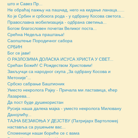
што и Савез Пр...
Не обраћај пажњу на пашчад, него на кидање ланаца......
Ко је Србин и србскога рода - у одбрану Косова светога...
Православна мобилизација - одбрана светиња...
Богом благословен почетак Великог поста...
Срећна Недеља праштања!
Саопштење Породичног сабора
СРБИН
Бог се јави!
O РАЗЛОЗИМА ДОЛАСКА ИСУСА ХРИСТА У СВЕТ...
Срећан Божић! С Рождеством Христовим!
Закључци са народног скупа „За одбрану Косова и
Метохије”...
Србско сабрање Баштионик
Уместо некролога Рајку - Причала ми ластавица, кћер
Лазаревa...
Да пост буде душекористан
Русија наша далека мајка - уместо некролога Миловану
Данојлићу...
ТАЈНА БЕЗАКОЊА У ДЕЈСТВУ (Патријарх Вартоломеј
наставља са рушењем вас...
Споменици наши бориће се с вама