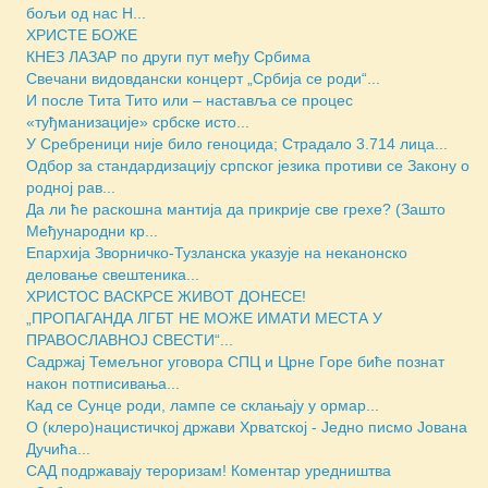
бољи од нас Н...
ХРИСТЕ БОЖЕ
КНЕЗ ЛАЗАР по други пут међу Србима
Свечани видовдански концерт „Србија се роди“...
И после Тита Тито или – наставља се процес
«туђманизације» србске исто...
У Сребреници није било геноцида; Страдало 3.714 лица...
Одбор за стандардизацију српског језика противи се Закону о
родној рав...
Да ли ће раскошна мантија да прикрије све грехе? (Зашто
Међународни кр...
Епархија Зворничко-Тузланска указује на неканонско
деловање свештеника...
ХРИСТОС ВАСКРСЕ ЖИВОТ ДОНЕСЕ!
„ПРОПАГАНДА ЛГБТ НЕ МОЖЕ ИМАТИ МЕСТА У
ПРАВОСЛАВНОЈ СВЕСТИ“...
Садржај Темељног уговора СПЦ и Црне Горе биће познат
након потписивања...
Кад се Сунце роди, лампе се склањају у ормар...
О (клеро)нацистичкој држави Хрватској - Једно писмо Јована
Дучића...
САД подржавају тероризам! Коментар уредништва