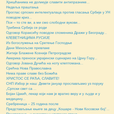
Хришћанима не доликује славити антипразнике...
Недеља праштања
Проглас српских интелектуалаца против гласања Србије у УН
поводом криз...
Пси – то сте ви, а ми смо слободни вукови...
Трибина Србија се роди
Одговор Кораксићу поводом споменика Дражи у Београду...
КЛЕВЕТНИЦИМА РУСИЈЕ
Из богослужења на Сретење Господње
Дани Михољске превлаке
Житије Блажене Ксеније Петроградске
Америка преноси украјински сценарио на Црну Гору...
Одговор Јована Дучића на ноту клептомана...
Срећна Нова Православна
Нема праве славе без Божића
ХРИСТОС СЕ РАЂА, СЛАВИТЕ!
СНП Избор је наш: Девети јануар прослављамо уз поруку
„Српски свет са ...
Бојан Цакић, лекар који нам је вратио веру и у људе и у
медицину...
Сребреница – 25 година после
Представљање књиге за децу „Кошаре - Нови Косовски бој“...
Придворица - у очекивању црквених звона...