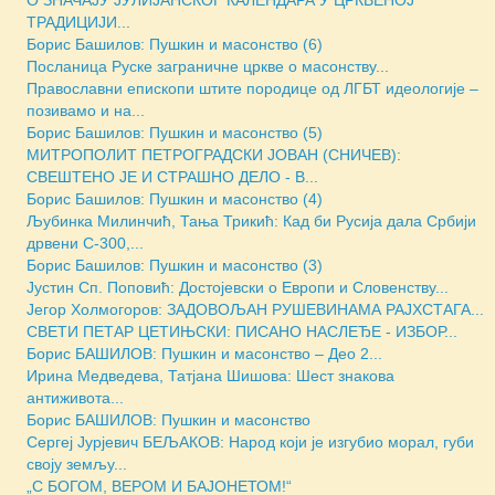
ТРАДИЦИЈИ...
Борис Башилов: Пушкин и масонство (6)
Посланица Руске заграничне цркве о масонству...
Православни епископи штите породице од ЛГБТ идеологије –
позивамо и на...
Борис Башилов: Пушкин и масонство (5)
МИТРОПОЛИТ ПЕТРОГРАДСКИ ЈОВАН (СНИЧЕВ):
СВЕШТЕНО ЈЕ И СТРАШНО ДЕЛО - В...
Борис Башилов: Пушкин и масонство (4)
Љубинка Милинчић, Тања Трикић: Кад би Русија дала Србији
дрвени С-300,...
Борис Башилов: Пушкин и масонство (3)
Јустин Сп. Поповић: Достојевски о Европи и Словенству...
Јегор Холмогоров: ЗАДОВОЉАН РУШЕВИНАМА РАЈХСТАГА...
СВЕТИ ПЕТАР ЦЕТИЊСКИ: ПИСАНО НАСЛЕЂЕ - ИЗБОР...
Борис БАШИЛОВ: Пушкин и масонство – Део 2...
Ирина Медведева, Татјана Шишова: Шест знакова
антиживота...
Борис БАШИЛОВ: Пушкин и масонство
Сергеј Јурјевич БЕЉАКОВ: Народ који је изгубио морал, губи
своју земљу...
„С БОГОМ, ВЕРОМ И БАЈОНЕТОМ!“