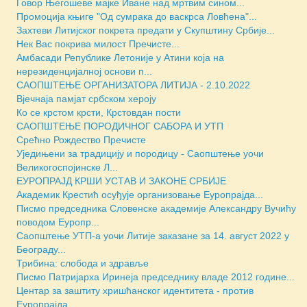
Говор Његошеве мајке Иване над мртвим сином...
Промоција књиге "Од сумрака до васкрса Ловћена"...
Захтеви Литијског покрета предати у Скупштину Србије...
Нек Вас покрива милост Пречисте...
Амбасади Републике Летоније у Атини која на
нерезиденцијалној основи п...
САОПШТЕЊЕ ОРГАНИЗАТОРА ЛИТИЈА - 2.10.2022
Вјечнаја памјат србском хероју
Ко се крстом крсти, Крстовдан пости
САОПШТЕЊЕ ПОРОДИЧНОГ САБОРА И УТП
Срећно Рождество Пречисте
Уједињени за традицију и породицу - Саопштење уочи
Великогоспојинске Л...
ЕУРОПРАЈД КРШИ УСТАВ И ЗАКОНЕ СРБИЈЕ
Академик Крестић осуђује организовање Еуропрајда...
Писмо председника Словенске академије Александру Вучићу
поводом Еуропр...
Саопштење УТП-а уочи Литије заказане за 14. август 2022 у
Београду...
Трибина: слобода и здравље
Писмо Патријарха Иринеја председнику владе 2012 године...
Центар за заштиту хришћанског идентитета - против
Еуропрајда...