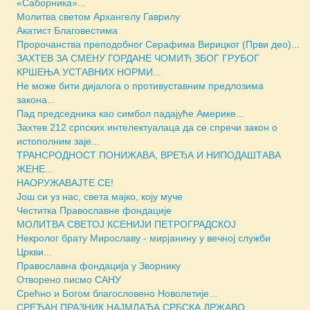
«Саборника»...
Молитва светом Архангелу Гаврилу
Акатист Благовестима
Пророчанства преподобног Серафима Вирицког (Први део)...
ЗАХТЕВ ЗА СМЕНУ ГОРДАНЕ ЧОМИЋ ЗБОГ ГРУБОГ
КРШЕЊА УСТАВНИХ НОРМИ...
Не може бити дијалога о противуставним предлозима
закона...
Пад председника као симбол падајуће Америке...
Захтев 212 српских интелектуалаца да се спречи закон о
истополним заје...
ТРАНСРОДНОСТ ПОНИЖАВА, ВРЕЂА И НИПОДАШТАВА
ЖЕНЕ...
НАОРУЖАВАЈТЕ СЕ!
Још си уз нас, света мајко, коју муче
Честитка Православне фондације
МОЛИТВА СВЕТОЈ КСЕНИЈИ ПЕТРОГРАДСКОЈ
Некролог брату Мирославу - мирјанину у вечној служби
Цркви...
Православна фондација у Зворнику
Отворено писмо САНУ
Срећно и Богом благословено Новолетије...
СРЕЋАН ПРАЗНИК НАЈМЛАЂА СРБСКА ДРЖАВО