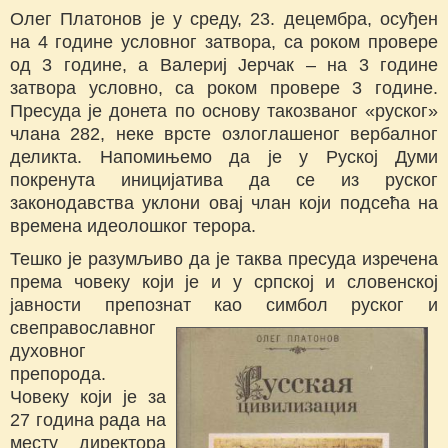
Олег Платонов је у среду, 23. децембра, осуђен
на 4 године условног затвора, са роком провере
од 3 године, а Валериј Јерчак – на 3 године
затвора условно, са роком провере 3 године.
Пресуда је донета по основу такозваног «руског»
члана 282, неке врсте озлоглашеног вербалног
деликта. Напомињемо да је у Руској Думи
покренута иницијатива да се из руског
законодавства уклони овај члан који подсећа на
времена идеолошког терора.
Тешко је разумљиво да је таква пресуда изречена
према човеку који је и у српској и словенској
јавности препознат као
симбол руског и
свеправославног
духовног
препорода.
Човеку који је за
27 година рада на
месту директора