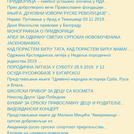
ПРИДВОРИЦА – симбол усташких злочина у НДХ...
Прво добротворно вече Православне фондације...
КЊИГА „ДУХОВНИ ИЗВОРИ РУСКЕ РЕВОЛУЦИJЕ“...
Најава: Путовање у Арад и Темишвар 03.11.2019...
Дани Михољске превлаке у Београду
МОНОГРАФИЈА О ПРИДВОРИЦИ
АПЕЛ ЗА ОДБРАНУ СВЕТИХ СРПСКИХ НОВОМУЧЕНИКА
ЈАСЕНОВАЧКИХ...
КАД ПОРАСТЕМ БИЋУ ТАТА, КАД ПОРАСТЕМ БИЋУ МАМА!...
Одржана Крстовданска литија у Недељи породичног
јединства 2019 ...
ПОРОДИЧНА ЛИТИЈА У СУБОТУ 28.9.2019. У 12
ОСУДА РУСОФОБИЈЕ У БУГАРСКОЈ
Представљање књиге "Црквено-народна историја Срба, Руса
и Влаха...
ШКОЛСКИ ПРИБОР ЗА ДЕЦУ СА КОСМЕТА
Николај Други: Цар-Победник
БУКВАР ЗА СРБСКУ ПРАВОСЛАВНУ ДЕЦУ И РОДИТЕЉЕ...
ВИДОВДАНСКИ КОНЦЕРТ
Представљање књиге др Милана Мицића "Американци -
српски добровољци из...
Академија руско српског спортског пријатељства...
Бројеви на црквенословенском