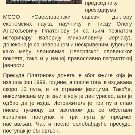
председнику
президијума
МСОО «Свесловенски савез», доктору
економских наука, научнику и писцу Олегу
Анатољевичу Платонову (и са њим познатом
историчару Валерију Михаиловичу Јерчаку),
дочекана је са неверицом и нескривеним чуђењем
како међу члановима Свесрпског словенског
покрета, тако и у нашој православно-патриотској
јавности.
Пресуда Платонову донета је због књиге која је
изашла још 1999. године, а после тога је издавана
скоро 10 пута, и на страним језицима. Такође,
инкримисана му је књига коју је лектурисао, али је
одбио да је изда. Истражитељ је три пута слао
писмо тужиоцу са захтевом да се обустави
кривични поступак и три пута је предмет
настављан. Чак и после ослобађајуће пресуде,
поступак је обновљен.