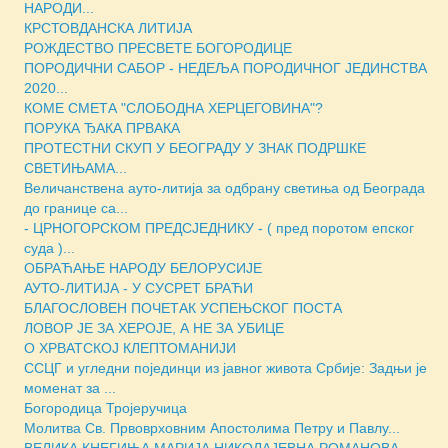
НАРОДИ...
КРСТОВДАНСКА ЛИТИЈА
РОЖДЕСТВО ПРЕСВЕТЕ БОГОРОДИЦЕ
ПОРОДИЧНИ САБОР - НЕДЕЉА ПОРОДИЧНОГ ЈЕДИНСТВА
2020...
КОМЕ СМЕТА "СЛОБОДНА ХЕРЦЕГОВИНА"?
ПОРУКА ЂАКА ПРВАКА
ПРОТЕСТНИ СКУП У БЕОГРАДУ У ЗНАК ПОДРШКЕ
СВЕТИЊАМА...
Величанствена ауто-литија за одбрану светиња од Београда
до границе са...
- ЦРНОГОРСКОМ ПРЕДСЈЕДНИКУ - ( пред поротом епског
суда )...
ОБРАЋАЊЕ НАРОДУ БЕЛОРУСИЈЕ
АУТО-ЛИТИЈА - У СУСРЕТ БРАЋИ
БЛАГОСЛОВЕН ПОЧЕТАК УСПЕЊСКОГ ПОСТА
ЛОВОР ЈЕ ЗА ХЕРОЈЕ, А НЕ ЗА УБИЦЕ
О ХРВАТСКОЈ КЛЕПТОМАНИЈИ
ССЦГ и угледни појединци из јавног живота Србије: Задњи је
моменат за ...
Богородица Тројеручица
Молитва Св. Првоврховним Апостолима Петру и Павлу...
ВЕЛИКА КНЕГИЊА МАРИЈА НИКОЛАЈЕВНА РОМАНОВА...