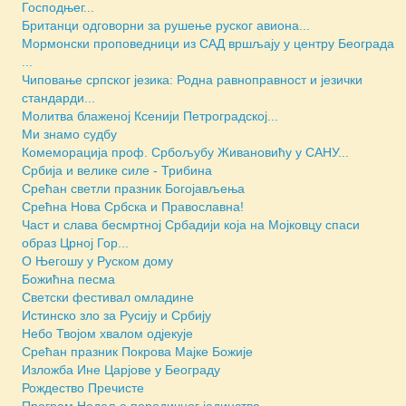
Господњег...
Британци одговорни за рушење руског авиона...
Мормонски проповедници из САД вршљају у центру Београда
...
Чиповање српског језика: Родна равноправност и језички
стандарди...
Молитва блаженој Ксенији Петроградској...
Ми знамо судбу
Комеморација проф. Србољубу Живановићу у САНУ...
Србија и велике силе - Трибина
Срећан светли празник Богојављења
Срећна Нова Србска и Православна!
Част и слава бесмртној Србадији која на Мојковцу спаси
образ Црној Гор...
О Његошу у Руском дому
Божићна песма
Светски фестивал омладине
Истинско зло за Русију и Србију
Небо Твојом хвалом одјекује
Срећан празник Покрова Мајке Божије
Изложба Ине Царјове у Београду
Рождество Пречисте
Програм Недеље породичног јединства