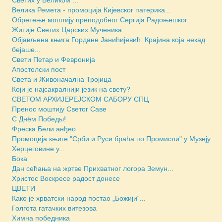
Велика Ремета - промоција Кијевског патерика...
Обретење моштију преподобног Сергија Радоњешког...
Житије Светих Царских Мученика
Објављена књига Гордане Јанићијевић: Крајина која некад
бејаше...
Свети Петар и Февронија
Апостолски пост
Света и Живоначална Тројица
Који је најсакралнији језик на свету?
СВЕТОМ АРХИЈЕРЕЈСКОМ САБОРУ СПЦ
Пренос моштију Светог Саве
С Днём Победы!
Фреска Бели анђео
Промоција књиге "Срби и Руси браћа по Промисли" у Музеју
Херцеговине у...
Бока
Дан сећања на жртве Прихватног логора Земун...
Христос Воскресе радост донесе
ЦВЕТИ
Како је хрватски народ постао „Божији“...
Голгота гатачких витезова
Химна победника