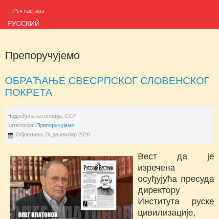
Реч пастира
РУССКИЙ
Препоручујемо
ОБРАЋАЊЕ СВЕСРПСКОГ СЛОВЕНСКОГ
ПОКРЕТА
Надређена категорија:
ССР
Категорија:
Препоручујемо
Објављено 26 децембар 2020
Вест да је
изречена
осуђујућа пресуда
директору
Института руске
цивилизације,