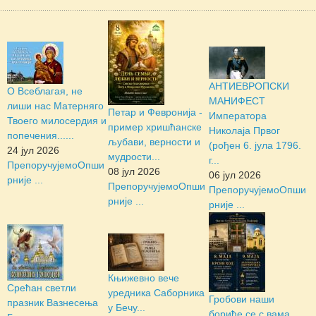
АНТИЕВРОПСКИ
О Всеблагая, не
МАНИФЕСТ
лиши нас Матерняго
Петар и Февронија -
Императора
Твоего милосердия и
пример хришћанске
Николаја Првог
попечения......
љубави, верности и
(рођен 6. јула 1796.
24 јул 2026
мудрости...
г...
Препоручујемо
Опши
08 јул 2026
06 јул 2026
рније ...
Препоручујемо
Опши
Препоручујемо
Опши
рније ...
рније ...
Књижевно вече
Срећан светли
уредника Саборника
Гробови наши
празник Вазнесења
у Бечу...
бориће се с вама