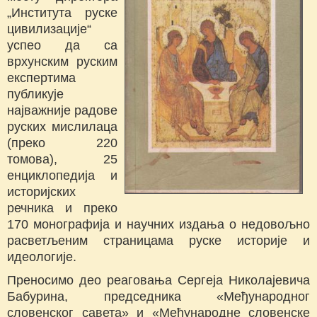
„Института руске
цивилизације“
успео да са
врхунским руским
експертима
публикује
најважније радове
руских мислилаца
(преко 220
томова), 25
енциклопедија и
историјских
речника и преко
170 монографија и научних издања о недовољно
расветљеним страницама руске историје и
идеологије.
Преносимо део реаговања Сергеја Николајевича
Бабурина, председника «Међународног
словенског савета» и «Међународне словенске