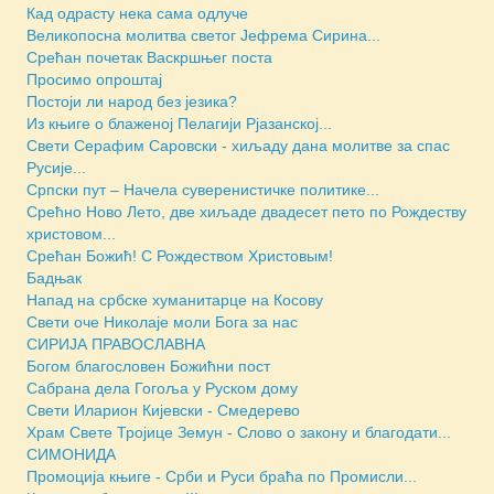
Кад одрасту нека сама одлуче
Великопосна молитва светог Јефрема Сирина...
Срећан почетак Васкршњег поста
Просимо опроштај
Постоји ли народ без језика?
Из књиге о блаженој Пелагији Рјазанској...
Свети Серафим Саровски - хиљаду дана молитве за спас
Русије...
Српски пут – Начела суверенистичке политике...
Срећно Ново Лето, две хиљаде двадесет пето по Рождеству
христовом...
Срећан Божић! С Рождеством Христовым!
Бадњак
Напад на србске хуманитарце на Косову
Свети оче Николаје моли Бога за нас
СИРИЈА ПРАВОСЛАВНА
Богом благословен Божићни пост
Сабрана дела Гогоља у Руском дому
Свети Иларион Кијевски - Смедерево
Храм Свете Тројице Земун - Слово о закону и благодати...
СИМОНИДА
Промоција књиге - Срби и Руси браћа по Промисли...