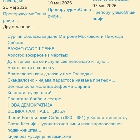
Господњег...
10 мај 2026
07 мај 2026
21 мај 2026
Препоручујемо
Опши
Препоручујемо
Опши
Препоручујемо
Опши
рније ...
рније ...
рније ...
Други чланци...
Сурчин обележава дане Матроне Московске и Николаја
Србског...
ВАЖНО САОПШТЕЊЕ
Христос воскресе из мёртвых
Дуго трпим, да се испуни све непознато и тајно...
Благе вести о спасењу
Благословен који долази у име Господње...
Скандалозно - најава парастоса названа претњом...
Великопосна молитва Јефрема Сирина
Ко пости, душу гости!
Праштајте браћо и сестре
НОВА ДЕМОКРАТИЈА
ВЕЛИКА ЛАЖ НАШЕГ ДОБА
Шести Васељенски Сабор (680—681) у Константинопољу ...
Света Ксенија - јуродство као виши израз православног
подвижништва...
Кијев без Русије је незамислив