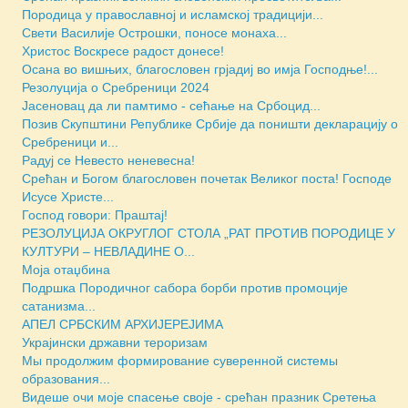
Породица у православној и исламској традицији...
Свети Василије Острошки, поносе монаха...
Христос Воскресе радост донесе!
Осана во вишњих, благословен грјадиј во имја Господње!...
Резолуција о Сребреници 2024
Јасеновац да ли памтимо - сећање на Србоцид...
Позив Скупштини Републике Србије да поништи декларацију о
Сребреници и...
Радуј се Невесто неневесна!
Срећан и Богом благословен почетак Великог поста! Господе
Исусе Христе...
Господ говори: Праштај!
РЕЗОЛУЦИЈА ОКРУГЛОГ СТОЛА „РАТ ПРОТИВ ПОРОДИЦЕ У
КУЛТУРИ – НЕВЛАДИНЕ О...
Моја отаџбина
Подршка Породичног сабора борби против промоције
сатанизма...
АПЕЛ СРБСКИМ АРХИЈЕРЕЈИМА
Украјински државни тероризам
Мы продолжим формирование суверенной системы
образования...
Видеше очи моје спасење своје - срећан празник Сретења