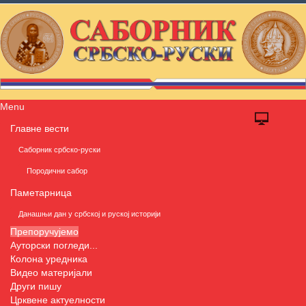
Menu
Главне вести
Саборник србско-руски
Породични сабор
Паметарница
Данашњи дан у србској и руској историји
Препоручујемо
Ауторски погледи...
Колона уредника
Видео материјали
Други пишу
Црквене актуелности