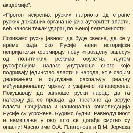
академије":
«Прогон искрених руских патриота од стране
руских државних органа не јача ауторитет власти,
већ наноси тежак ударац по њеној легитимности.
Позивамо руску јавност да буде свесна, да се у
време када око Русије њени историјски
непријатељи формирају нову «гвоздену завесу»
од политичких режима обузетих љутом
русофобијом, налазе унутрашње снаге које
подривају јединство власти и народа, које својим
деловањем и одлукама распаљују реалну
међунационалну мржњу и узајамно неповерење.
Покушавају да заплаше руски народ, да га
натерају да се правда, да престане да верује
власти. Социјална и национална консолидација
Русије су угрожене. Будимо будни! Равнодушност
и немешање у ово што се догађа смртно су
опасни! Часно име О.А. Платонова и В.М. Јерчака