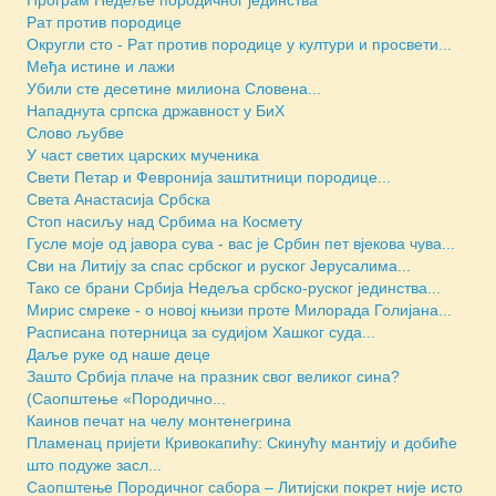
Рат против породице
Округли сто - Рат против породице у култури и просвети...
Међа истине и лажи
Убили сте десетине милиона Словена...
Нападнута српска државност у БиХ
Слово љубве
У част светих царских мученика
Свети Петар и Февронија заштитници породице...
Света Анастасија Србска
Стоп насиљу над Србима на Космету
Гусле моје од јавора сува - вас је Србин пет вјекова чува...
Сви на Литију за спас србског и руског Јерусалима...
Тако се брани Србија Недеља србско-руског јединства...
Мирис смреке - о новој књизи проте Милорада Голијана...
Расписана потерница за судијом Хашког суда...
Даље руке од наше деце
Зашто Србија плаче на празник свог великог сина?
(Саопштење «Породично...
Каинов печат на челу монтенегрина
Пламенац пријети Кривокапићу: Скинућу мантију и добиће
што подуже засл...
Саопштење Породичног сабора – Литијски покрет није исто