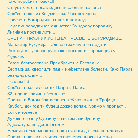
Како поробити човека!!!
Струка каже - несагледиве последице копања...
Срећан празник Воздвижења Часнога Крста...
Пресвета Богородице спаси и помилуј
Недеља породичног јединства: За здраву породицу –
Литијама против лити...
СРЕЋАН ПРАЗНИК УСПЕЊА ПРЕСВЕТЕ БОГОРОДИЦЕ...
Манастир Рукумија - Слово о закону и благодати...
Ремек дело древне руске књижевности - промоција у
Сурчину!...
Богом благословено Преображење Господње...
Беспарица, свеопшти пад и инфективне болести. Како Париз
ревидира олим...
Псалам 83
Срећан празник светих Петра и Павла
32 године злочина без казне
Срећна и Богом благословена Живоначална Тројица...
Каубоју, док год ти будеш држао волан, јуримо у пропаст...
Бoг се вознесе!
Духовно вече у Сурчину о светом ави Јустину...
Адвокатура по Достојевском
Немачка нема морално право чак ни да помене геноцид...
Срећан празник великих словенских просветитеља...