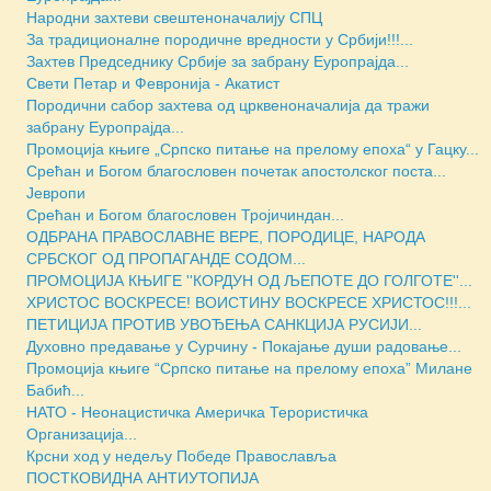
Народни захтеви свештеноначалију СПЦ
За традиционалне породичне вредности у Србији!!!...
Захтев Председнику Србије за забрану Еуропрајда...
Свети Петар и Февронија - Акатист
Породични сабор захтева од црквеноначалија да тражи
забрану Еуропрајда...
Промоција књиге „Српско питање на прелому епоха“ у Гацку...
Срећан и Богом благословен почетак апостолског поста...
Јевропи
Срећан и Богом благословен Тројичиндан...
ОДБРАНА ПРАВОСЛАВНЕ ВЕРЕ, ПОРОДИЦЕ, НАРОДА
СРБСКОГ ОД ПРОПАГАНДЕ СОДОМ...
ПРОМОЦИЈА КЊИГЕ ''КОРДУН ОД ЉЕПОТЕ ДО ГОЛГОТЕ''...
ХРИСТОС ВОСКРЕСЕ! ВОИСТИНУ ВОСКРЕСЕ ХРИСТОС!!!...
ПЕТИЦИЈА ПРОТИВ УВОЂЕЊА САНКЦИЈА РУСИЈИ...
Духовно предавање у Сурчину - Покајање души радовање...
Промоција књиге “Српско питање на прелому епоха” Милане
Бабић...
НАТО - Неонацистичка Америчка Терористичка
Организација...
Крсни ход у недељу Победе Православља
ПОСТКОВИДНА АНТИУТОПИЈА