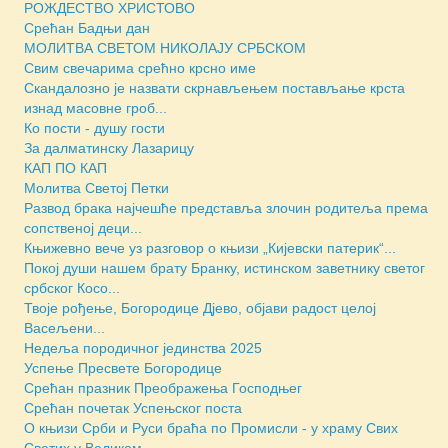
РОЖДЕСТВО ХРИСТОВО
Срећан Бадњи дан
МОЛИТВА СВЕТОМ НИКОЛАЈУ СРБСКОМ
Свим свечарима срећно крсно име
Скандалозно је назвати скрнављењем постављање крста
изнад масовне гроб...
Ко пости - душу гости
За далматинску Лазарицу
КАП ПО КАП
Молитва Светој Петки
Развод брака најчешће представља злочин родитеља према
сопственој деци...
Књижевно вече уз разговор о књизи „Кијевски патерик“...
Покој души нашем брату Бранку, истинском заветнику светог
србског Косо...
Твоје рођење, Богородице Дјево, објави радост целој
Васељени...
Недеља породичног јединства 2025
Успење Пресвете Богородице
Срећан празник Преображења Господњег
Срећан почетак Успењског поста
О књизи Срби и Руси браћа по Промисли - у храму Свих
Светих у Великом ...