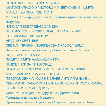
ПОДСЕЋАЊЕ УОЧИ ВАСКРСЕЊА
АКАТИСТ УЛАСКУ ХРИСТОВОМ У ЈЕРУСАЛИМ - ЦВЕТИ...
МОЛБА ЊЕГОВОЈ СВЕТОСТИ
Молба Патријарху српском: Одбраните право своје пастве на
Литургију...
ЧИКО ЈА ТЕБЕ ГЛЕДАМ СА НЕБА
ИЉА ЧИСЛОВ - РУСКИ БОРАЦ ЗА СРПСКУ ЧАСТ
СПАСАВАЈМО ЋИРИЛИЦУ
НЕ ДАМО СВЕТИЊЕ
СРЕЋАН ПРАЗНИК ТОРЖЕСТВА ПРАВОСЛАВЉА
Великопосна молитва преподобног Јефрема Сирина...
НЕДЕЉА ПРАШТАЊА
ПОСЕТА СВЕТИЊАМА КОСМЕТА
ПОДСЕТНИК ЗА ТИТОГОРЦЕ
ПРАЗНУЈТЕ ПРАЗНИКЕ УМЕСТО АНТИПРАЗНИКА!...
АПЕЛ САВЕЗА СРБА ИЗ ЦРНЕ ГОРЕ
ПОЗДРАВ СВИМА КОЈИ НЕ СЛАВЕ АНТИПРАЗНИКЕ...
СВЕСРБСКИ САБОР УПУЋУЈЕ ОТВОРЕНО ПИСМО СРБСКОЈ
ЈАВНОСТИ, ПРЕДСЕДНИКУ Р...
Саопштење за јавност Удружења Дурмитораца ...
Геноцидом до велике Хрватске
Промоција књиге о Суворову - Сурчин, храм свете Петке...