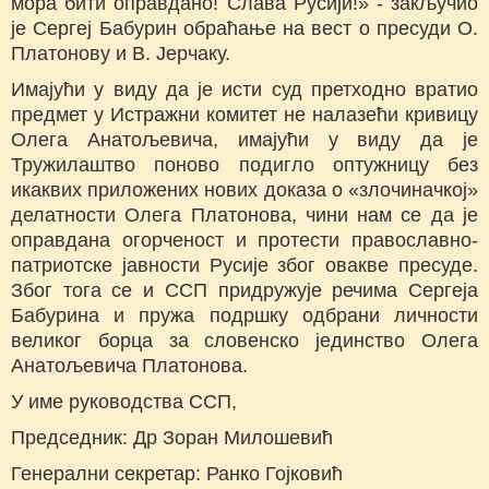
мора бити оправдано! Слава Русији!» - закључио
је Сергеј Бабурин обраћање на вест о пресуди О.
Платонову и В. Јерчаку.
Имајући у виду да је исти суд претходно вратио
предмет у Истражни комитет не налазећи кривицу
Олега Анатољевича, имајући у виду да је
Тружилаштво поново подигло оптужницу без
икаквих приложених нових доказа о «злочиначкој»
делатности Олега Платонова, чини нам се да је
оправдана огорченост и протести православно-
патриотске јавности Русије због овакве пресуде.
Због тога се и ССП придружује речима Сергеја
Бабурина и пружа подршку одбрани личности
великог борца за словенско јединство Олега
Анатољевича Платонова.
У име руководства ССП,
Председник: Др Зоран Милошевић
Генерални секретар: Ранко Гојковић