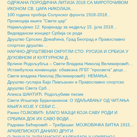
ОДРЖАНА ПОРОДИЧНА ЛИТИЈА 2018 СА МИРОТОЧИВОМ
ИКОНОМ СВ. ЦАРА НИКОЛАЈА...
100 година пробоја Солунског фронта 1918-2018...
Промоција књиге "Свети цар"
Најављујемо 12. Крајинаду за недјељу 15. јула 2018...
Видовдански концерт Србија се роди
Друштво Српских Домаћина, Град Београд и Православно
спортско друштво ...
НАУЧНО-ДРУШТВЕНИ ОКРУГЛИ СТО: РУСИЈА И СРБИЈА У
ДУХОВНОМ И КУЛТУРНОМ Д...
Врлине Родољубља – Свети Владика Николај Велимировић...
Истамбулска конвенција: обавезна ЛГБТ "просвета" деце...
Свети владика Николај (Велимировић): НЕМАЊА...
Друштво гуслара Бајо Пивљанин и Православно спортско
друштво Света Срб...
Алекса ШАНТИЋ: Родољубиве песме
Свети Игњатиjе Брјанчанинов: О УДАЉАВАЊУ ОД ЧИТАЊА
КЊИГА КОЈЕ У СЕБИ С...
Ранко ГОЈКОВИЋ: БЛАГО МАЈЦИ КОЈА САВУ РОДИ И
СРБИМА ДОК ИХ САВО ВОДИ...
Радован Бећировић – Требјешки: МОЈКОВАЧКА БИТКА 1915...
АРХИЕПИСКОП ДАНИЛО ДРУГИ
О ЗНАЧАЈУ ЈУЛИЈАНСКОГ КАЛЕНДАРА У ЦРКВЕНОЈ