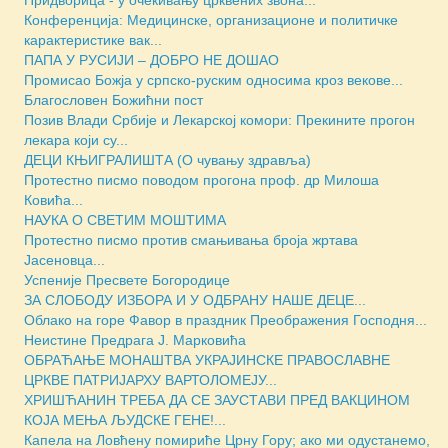
Конференција: Медицинске, организационе и политичке
карактеристике вак...
ПАПА У РУСИЈИ – ДОБРО НЕ ДОШАО
Промисао Божја у српско-руским односима кроз векове...
Благословен Божићни пост
Позив Влади Србије и Лекарској комори: Прекините прогон
лекара који су...
ДЕЦИ КЊИГРАЛИШТА (О чувању здравља)
Протестно писмо поводом прогона проф. др Милоша
Ковића...
НАУКА О СВЕТИМ МОШТИМА
Протестно писмо против смањивања броја жртава
Јасеновца...
Успеније Пресвете Богородице
ЗА СЛОБОДУ ИЗБОРА И У ОДБРАНУ НАШЕ ДЕЦЕ...
Облако на горе Фавор в праздник Преображения Господня...
Неистине Предрага Ј. Марковића
ОБРАЋАЊЕ МОНАШТВА УКРАЈИНСКЕ ПРАВОСЛАВНЕ
ЦРКВЕ ПАТРИЈАРХУ ВАРТОЛОМЕЈУ...
ХРИШЋАНИН ТРЕБА ДА СЕ ЗАУСТАВИ ПРЕД ВАКЦИНОМ
КОЈА МЕЊА ЉУДСКЕ ГЕНЕ!...
Капела на Ловћену помириће Црну Гору; ако ми одустанемо,