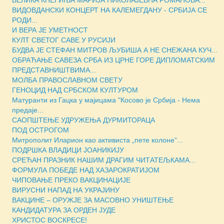
ВИДОВДАНСКИ КОНЦЕРТ НА КАЛЕМЕГДАНУ - СРБИЈА СЕ
РОДИ...
И ВЕРА ЈЕ УМЕТНОСТ
КУЛТ СВЕТОГ САВЕ У РУСИЈИ
БУДВА ЈЕ СТЕФАН МИТРОВ ЉУБИША А НЕ СНЕЖАНА КУЧ...
ОБРАЋАЊЕ САВЕЗА СРБА ИЗ ЦРНЕ ГОРЕ ДИПЛОМАТСКИМ
ПРЕДСТАВНИШТВИМА...
МОЛБА ПРАВОСЛАВНОМ СВЕТУ
ГЕНОЦИД НАД СРБСКОМ КУЛТУРОМ
Матуранти из Гацка у мајицама "Косово је Србија - Нема
предаје...
САОПШТЕЊЕ УДРУЖЕЊА ДУРМИТОРАЦА
ПОД ОСТРОГОМ
Митрополит Иларион као активиста „пете колоне“...
ПОДРШКА ВЛАДИЦИ ЈОАНИКИЈУ
СРЕЋАН ПРАЗНИК НАШИМ ДРАГИМ ЧИТАТЕЉКАМА...
ФОРМУЛА ПОБЕДЕ НАД ХАЗАРОКРАТИЈОМ
ЧИПОВАЊЕ ПРЕКО ВАКЦИНАЦИЈЕ
ВИРУСНИ НАПАД НА УКРАЈИНУ
ВАКЦИНЕ – ОРУЖЈЕ ЗА МАСOВНО УНИШТЕЊЕ
КАНДИДАТУРА ЗА ОРДЕН ЈУДЕ
ХРИСТОС ВОСКРЕСЕ!