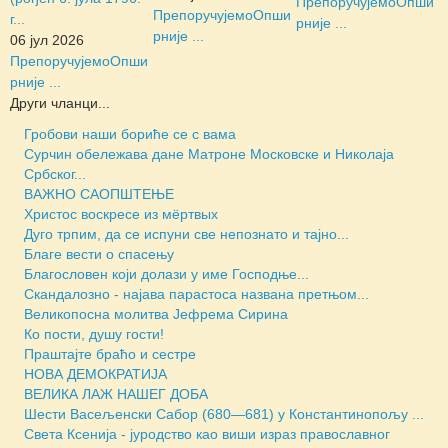
Препоручујемо
Опши
Препоручујемо
Опши
г...
рније ...
рније ...
06 јул 2026
Препоручујемо
Опши
рније ...
Други чланци...
Гробови наши бориће се с вама
Сурчин обележава дане Матроне Московске и Николаја
Србског...
ВАЖНО САОПШТЕЊЕ
Христос воскресе из мёртвых
Дуго трпим, да се испуни све непознато и тајно...
Благе вести о спасењу
Благословен који долази у име Господње...
Скандалозно - најава парастоса названа претњом...
Великопосна молитва Јефрема Сирина
Ко пости, душу гости!
Праштајте браћо и сестре
НОВА ДЕМОКРАТИЈА
ВЕЛИКА ЛАЖ НАШЕГ ДОБА
Шести Васељенски Сабор (680—681) у Константинопољу ...
Света Ксенија - јуродство као виши израз православног