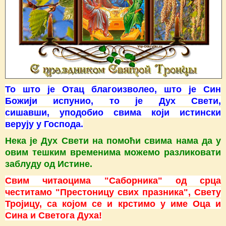
То што је Отац благоизволео, што је Син
Божији испунио, то је Дух Свети,
сишавши, уподобио свима који истински
верују у Господа.
Нека је Дух Свети на помоћи свима нама да у
овим тешким временима можемо разликовати
заблуду од Истине.
Свим читаоцима "Саборника" од срца
честитамо "Престоницу свих празника", Свету
Тројицу, са којом се и крстимо у име Оца и
Сина и Светога Духа!