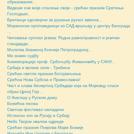
образования...
Видеше очи моје спасење своје - срећан празник Сретења
Господњег...
Британци одговорни за рушење руског авиона...
Мормонски проповедници из САД вршљају у центру Београда
...
Чиповање српског језика: Родна равноправност и језички
стандарди...
Молитва блаженој Ксенији Петроградској...
Ми знамо судбу
Комеморација проф. Србољубу Живановићу у САНУ...
Србија и велике силе - Трибина
Срећан светли празник Богојављења
Срећна Нова Србска и Православна!
Част и слава бесмртној Србадији која на Мојковцу спаси
образ Црној Гор...
О Његошу у Руском дому
Божићна песма
Светски фестивал омладине
Истинско зло за Русију и Србију
Небо Твојом хвалом одјекује
Срећан празник Покрова Мајке Божије
Изложба Ине Царјове у Београду