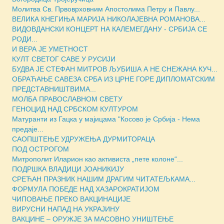
Молитва Св. Првоврховним Апостолима Петру и Павлу...
ВЕЛИКА КНЕГИЊА МАРИЈА НИКОЛАЈЕВНА РОМАНОВА...
ВИДОВДАНСКИ КОНЦЕРТ НА КАЛЕМЕГДАНУ - СРБИЈА СЕ
РОДИ...
И ВЕРА ЈЕ УМЕТНОСТ
КУЛТ СВЕТОГ САВЕ У РУСИЈИ
БУДВА ЈЕ СТЕФАН МИТРОВ ЉУБИША А НЕ СНЕЖАНА КУЧ...
ОБРАЋАЊЕ САВЕЗА СРБА ИЗ ЦРНЕ ГОРЕ ДИПЛОМАТСКИМ
ПРЕДСТАВНИШТВИМА...
МОЛБА ПРАВОСЛАВНОМ СВЕТУ
ГЕНОЦИД НАД СРБСКОМ КУЛТУРОМ
Матуранти из Гацка у мајицама "Косово је Србија - Нема
предаје...
САОПШТЕЊЕ УДРУЖЕЊА ДУРМИТОРАЦА
ПОД ОСТРОГОМ
Митрополит Иларион као активиста „пете колоне“...
ПОДРШКА ВЛАДИЦИ ЈОАНИКИЈУ
СРЕЋАН ПРАЗНИК НАШИМ ДРАГИМ ЧИТАТЕЉКАМА...
ФОРМУЛА ПОБЕДЕ НАД ХАЗАРОКРАТИЈОМ
ЧИПОВАЊЕ ПРЕКО ВАКЦИНАЦИЈЕ
ВИРУСНИ НАПАД НА УКРАЈИНУ
ВАКЦИНЕ – ОРУЖЈЕ ЗА МАСOВНО УНИШТЕЊЕ