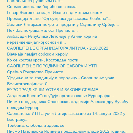
наставља са рушењем вас...
Споменици наши бориће се с вама
Говор Његошеве мајке Иване над мртвим сином...
Промоција књиге "Од сумрака до васкрса Ловћена"...
Захтеви Литијског покрета предати у Скупштину Србије...
Нек Вас покрива милост Пречисте...
Амбасади Републике Летоније у Атини која на
нерезиденцијалној основи п...
САОПШТЕЊЕ ОРГАНИЗАТОРА ЛИТИЈА - 2.10.2022
Вјечнаја памјат србском хероју
Ко се крстом крсти, Крстовдан пости
САОПШТЕЊЕ ПОРОДИЧНОГ САБОРА И УТП
Срећно Рождество Пречисте
Уједињени за традицију и породицу - Саопштење уочи
Великогоспојинске Л...
ЕУРОПРАЈД КРШИ УСТАВ И ЗАКОНЕ СРБИЈЕ
Академик Крестић осуђује организовање Еуропрајда...
Писмо председника Словенске академије Александру Вучићу
поводом Еуропр...
Саопштење УТП-а уочи Литије заказане за 14. август 2022 у
Београду...
Трибина: слобода и здравље
Писмо Патријарха Иринеја председнику владе 2012 године...