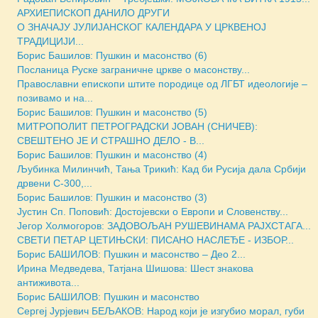
АРХИЕПИСКОП ДАНИЛО ДРУГИ
О ЗНАЧАЈУ ЈУЛИЈАНСКОГ КАЛЕНДАРА У ЦРКВЕНОЈ
ТРАДИЦИЈИ...
Борис Башилов: Пушкин и масонство (6)
Посланица Руске заграничне цркве о масонству...
Православни епископи штите породице од ЛГБТ идеологије –
позивамо и на...
Борис Башилов: Пушкин и масонство (5)
МИТРОПОЛИТ ПЕТРОГРАДСКИ ЈОВАН (СНИЧЕВ):
СВЕШТЕНО ЈЕ И СТРАШНО ДЕЛО - В...
Борис Башилов: Пушкин и масонство (4)
Љубинка Милинчић, Тања Трикић: Кад би Русија дала Србији
дрвени С-300,...
Борис Башилов: Пушкин и масонство (3)
Јустин Сп. Поповић: Достојевски о Европи и Словенству...
Јегор Холмогоров: ЗАДОВОЉАН РУШЕВИНАМА РАЈХСТАГА...
СВЕТИ ПЕТАР ЦЕТИЊСКИ: ПИСАНО НАСЛЕЂЕ - ИЗБОР...
Борис БАШИЛОВ: Пушкин и масонство – Део 2...
Ирина Медведева, Татјана Шишова: Шест знакова
антиживота...
Борис БАШИЛОВ: Пушкин и масонство
Сергеј Јурјевич БЕЉАКОВ: Народ који је изгубио морал, губи