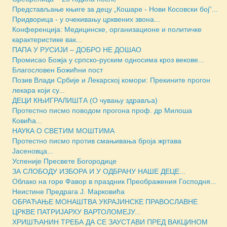
Представљање књиге за децу „Кошаре - Нови Косовски бој“...
Придворица - у очекивању црквених звона...
Конференција: Медицинске, организационе и политичке
карактеристике вак...
ПАПА У РУСИЈИ – ДОБРО НЕ ДОШАО
Промисао Божја у српско-руским односима кроз векове...
Благословен Божићни пост
Позив Влади Србије и Лекарској комори: Прекините прогон
лекара који су...
ДЕЦИ КЊИГРАЛИШТА (О чувању здравља)
Протестно писмо поводом прогона проф. др Милоша
Ковића...
НАУКА О СВЕТИМ МОШТИМА
Протестно писмо против смањивања броја жртава
Јасеновца...
Успеније Пресвете Богородице
ЗА СЛОБОДУ ИЗБОРА И У ОДБРАНУ НАШЕ ДЕЦЕ...
Облако на горе Фавор в праздник Преображения Господня...
Неистине Предрага Ј. Марковића
ОБРАЋАЊЕ МОНАШТВА УКРАЈИНСКЕ ПРАВОСЛАВНЕ
ЦРКВЕ ПАТРИЈАРХУ ВАРТОЛОМЕЈУ...
ХРИШЋАНИН ТРЕБА ДА СЕ ЗАУСТАВИ ПРЕД ВАКЦИНОМ