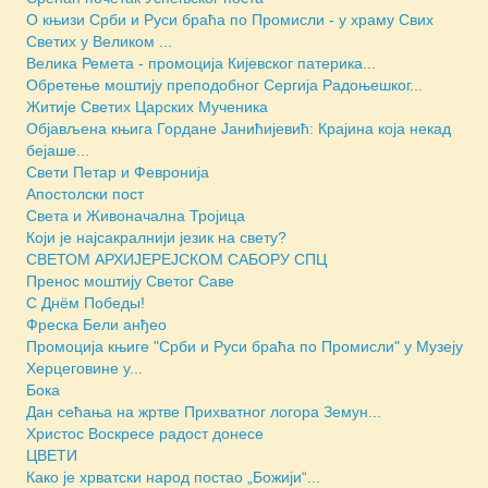
О књизи Срби и Руси браћа по Промисли - у храму Свих
Светих у Великом ...
Велика Ремета - промоција Кијевског патерика...
Обретење моштију преподобног Сергија Радоњешког...
Житије Светих Царских Мученика
Објављена књига Гордане Јанићијевић: Крајина која некад
бејаше...
Свети Петар и Февронија
Апостолски пост
Света и Живоначална Тројица
Који је најсакралнији језик на свету?
СВЕТОМ АРХИЈЕРЕЈСКОМ САБОРУ СПЦ
Пренос моштију Светог Саве
С Днём Победы!
Фреска Бели анђео
Промоција књиге "Срби и Руси браћа по Промисли" у Музеју
Херцеговине у...
Бока
Дан сећања на жртве Прихватног логора Земун...
Христос Воскресе радост донесе
ЦВЕТИ
Како је хрватски народ постао „Божији“...