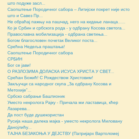
што подуже засл...
Саопштење Породичног сабора – Литијски покрет није исто
што и Савез Пр...
Не обраћај пажњу на пашчад, него на кидање ланаца......
Ко је Србин и србскога рода - у одбрану Косова светога...
Православна мобилизација - одбрана светиња...
Богом благословен почетак Великог поста...
Срећна Недеља праштања!
Саопштење Породичног сабора
СРБИН
Бог се јави!
O РАЗЛОЗИМА ДОЛАСКА ИСУСА ХРИСТА У СВЕТ...
Срећан Божић! С Рождеством Христовим!
Закључци са народног скупа „За одбрану Косова и
Метохије”...
Србско сабрање Баштионик
Уместо некролога Рајку - Причала ми ластавица, кћер
Лазаревa...
Да пост буде душекористан
Русија наша далека мајка - уместо некролога Миловану
Данојлићу...
ТАЈНА БЕЗАКОЊА У ДЕЈСТВУ (Патријарх Вартоломеј