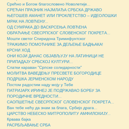
Срећно и Богом благословено Новолетије...
СРЕЋАН ПРАЗНИК НАЈМЛАЂА СРБСКА ДРЖАВО
ЊЕГОШЕВ АМАНЕТ ИЛИ ПРОКЛЕТСТВО – ИДЕОЛОШКИ
МРАК НА ЛОВЋЕНУ...
ОД СУМРАКА ДО ВАСКРСЕЊА ЛОВЋЕНА
ОБРАЋАЊЕ СВЕСРПСКОГ СЛОВЕНСКОГ ПОКРЕТА...
Мошти светог Спиридона Тримифунтског
ТРАЖИМО ПОМОЋНИКЕ ЗА ДЕЉЕЊЕ БАДЊАКА!
КРСНИ ХОД
ОНИ КОЈИ ДАНАС ОБЈАВЉУЈУ НА ЛАТИНИЦИ НЕ
ПРИПАДАЈУ СРБСКОЈ КУЛТУРИ...
Слатки караван "Српске солидарности"
МОЛИТВА ВАВЕДЕЊУ ПРЕСВЕТЕ БОГОРОДИЦЕ
ПОДРШКА ЈЕРМЕНСКОМ НАРОДУ
Постом радостим наду моју у Тебе
ПАТРИЈАРХ ИРИНЕЈ ЈЕ ПОДРЖАВАО БОРБУ ЗА
ПОРОДИЧНЕ ВРЕДНОСТИ...
САОПШЕТЊЕ СВЕСРПСКОГ СЛОВЕНСКОГ ПОКРЕТА...
Ван тебе нећу да знам за блага, Србијо драга...
ЦАРСТВО НЕБЕСКО МИТРОПОЛИТУ АМФИЛОХИЈУ...
Крвава бајка
РАСРБЉАВАЊЕ СРБА