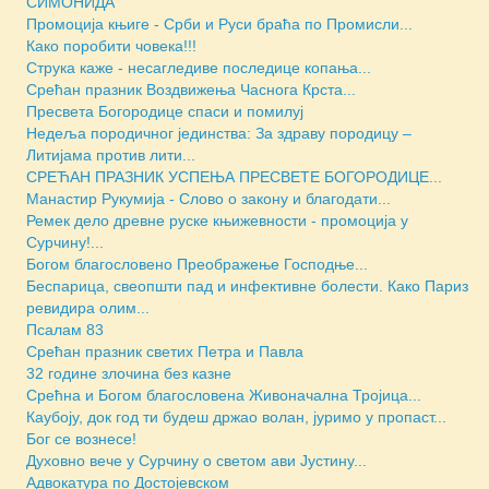
СИМОНИДА
Промоција књиге - Срби и Руси браћа по Промисли...
Како поробити човека!!!
Струка каже - несагледиве последице копања...
Срећан празник Воздвижења Часнога Крста...
Пресвета Богородице спаси и помилуј
Недеља породичног јединства: За здраву породицу –
Литијама против лити...
СРЕЋАН ПРАЗНИК УСПЕЊА ПРЕСВЕТЕ БОГОРОДИЦЕ...
Манастир Рукумија - Слово о закону и благодати...
Ремек дело древне руске књижевности - промоција у
Сурчину!...
Богом благословено Преображење Господње...
Беспарица, свеопшти пад и инфективне болести. Како Париз
ревидира олим...
Псалам 83
Срећан празник светих Петра и Павла
32 године злочина без казне
Срећна и Богом благословена Живоначална Тројица...
Каубоју, док год ти будеш држао волан, јуримо у пропаст...
Бoг се вознесе!
Духовно вече у Сурчину о светом ави Јустину...
Адвокатура по Достојевском