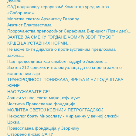
Дучића...
САД подржавају тероризам! Коментар уредништва
«Саборника»...
Молитва светом Архангелу Гаврилу
Акатист Благовестима
Пророчанства преподобног Серафима Вирицког (Први део)...
ЗАХТЕВ ЗА СМЕНУ ГОРДАНЕ ЧОМИЋ ЗБОГ ГРУБОГ
КРШЕЊА УСТАВНИХ НОРМИ...
Не може бити дијалога о противуставним предлозима
закона...
Пад председника као симбол падајуће Америке...
Захтев 212 српских интелектуалаца да се спречи закон о
истополним заје...
ТРАНСРОДНОСТ ПОНИЖАВА, ВРЕЂА И НИПОДАШТАВА
ЖЕНЕ...
НАОРУЖАВАЈТЕ СЕ!
Још си уз нас, света мајко, коју муче
Честитка Православне фондације
МОЛИТВА СВЕТОЈ КСЕНИЈИ ПЕТРОГРАДСКОЈ
Некролог брату Мирославу - мирјанину у вечној служби
Цркви...
Православна фондација у Зворнику
Отворено писмо САНУ