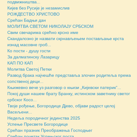
подвижништва...
Кијев без Русије је незамислив
РОЖДЕСТВО ХРИСТОВО
Срећан Бадњи дан
МОЛИТВА СВЕТОМ НИКОЛАЈУ СРБСКОМ
Свим свечарима срећно крсно име
Скандалозно је назвати скрнављењем постављање крста
изнад масовне гроб...
Ко пости - душу гости
За далматинску Лазарицу
КАП ПО КАП
Молитва Светој Петки
Развод брака најчешће представља злочин родитеља према
сопственој деци...
Књижевно вече уз разговор о књизи „Кијевски патерик“...
Покој души нашем брату Бранку, истинском заветнику светог
србског Косо...
Твоје рођење, Богородице Дјево, објави радост целој
Васељени...
Недеља породичног јединства 2025
Успење Пресвете Богородице
Срећан празник Преображења Господњег
Срећан почетак Успењског поста