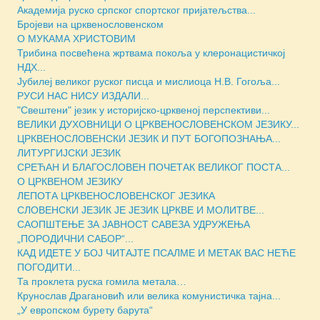
Академија руско српског спортског пријатељства...
Бројеви на црквенословенском
О МУКАМА ХРИСТОВИМ
Трибина посвећена жртвама покоља у клеронацистичкој
НДХ...
Јубилеј великог руског писца и мислиоца Н.В. Гогоља...
РУСИ НАС НИСУ ИЗДАЛИ...
"Свештени" језик у историјско-црквеној перспективи...
ВЕЛИКИ ДУХОВНИЦИ О ЦРКВЕНОСЛОВЕНСКОМ ЈЕЗИКУ...
ЦРКВЕНОСЛОВЕНСКИ ЈЕЗИК И ПУТ БОГОПОЗНАЊА...
ЛИТУРГИЈСКИ ЈЕЗИК
СРЕЋАН И БЛАГОСЛОВЕН ПОЧЕТАК ВЕЛИКОГ ПОСТА...
О ЦРКВЕНОМ ЈЕЗИКУ
ЛЕПОТА ЦРКВЕНОСЛОВЕНСКОГ ЈЕЗИКА
СЛОВЕНСКИ ЈЕЗИК ЈЕ ЈЕЗИК ЦРКВЕ И МОЛИТВЕ...
САОПШТЕЊЕ ЗА ЈАВНОСТ САВЕЗА УДРУЖЕЊА
„ПОРОДИЧНИ САБОР“...
КАД ИДЕТЕ У БОЈ ЧИТАЈТЕ ПСАЛМЕ И МЕТАК ВАС НЕЋЕ
ПОГОДИТИ...
Та проклета руска гомила метала…
Крунослав Драгановић или велика комунистичка тајна...
„У европском бурету барута“