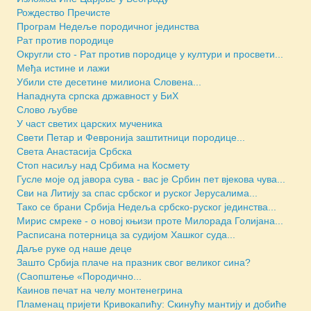
Рождество Пречисте
Програм Недеље породичног јединства
Рат против породице
Округли сто - Рат против породице у култури и просвети...
Међа истине и лажи
Убили сте десетине милиона Словена...
Нападнута српска државност у БиХ
Слово љубве
У част светих царских мученика
Свети Петар и Февронија заштитници породице...
Света Анастасија Србска
Стоп насиљу над Србима на Космету
Гусле моје од јавора сува - вас је Србин пет вјекова чува...
Сви на Литију за спас србског и руског Јерусалима...
Тако се брани Србија Недеља србско-руског јединства...
Мирис смреке - о новој књизи проте Милорада Голијана...
Расписана потерница за судијом Хашког суда...
Даље руке од наше деце
Зашто Србија плаче на празник свог великог сина?
(Саопштење «Породично...
Каинов печат на челу монтенегрина
Пламенац пријети Кривокапићу: Скинућу мантију и добиће