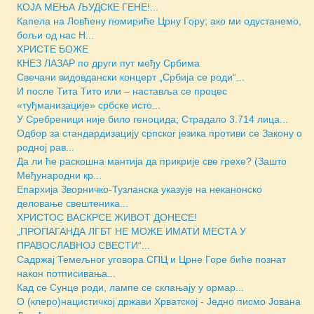
КОЈА МЕЊА ЉУДСКЕ ГЕНЕ!...
Капела на Ловћену помириће Црну Гору; ако ми одустанемо,
бољи од нас Н...
ХРИСТЕ БОЖЕ
КНЕЗ ЛАЗАР по други пут међу Србима
Свечани видовдански концерт „Србија се роди“...
И после Тита Тито или – наставља се процес
«туђманизације» србске исто...
У Сребреници није било геноцида; Страдало 3.714 лица...
Одбор за стандардизацију српског језика противи се Закону о
родној рав...
Да ли ће раскошна мантија да прикрије све грехе? (Зашто
Међународни кр...
Епархија Зворничко-Тузланска указује на неканонско
деловање свештеника...
ХРИСТОС ВАСКРСЕ ЖИВОТ ДОНЕСЕ!
„ПРОПАГАНДА ЛГБТ НЕ МОЖЕ ИМАТИ МЕСТА У
ПРАВОСЛАВНОЈ СВЕСТИ“...
Садржај Темељног уговора СПЦ и Црне Горе биће познат
након потписивања...
Кад се Сунце роди, лампе се склањају у ормар...
О (клеро)нацистичкој држави Хрватској - Једно писмо Јована