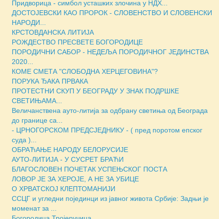
Придворица - симбол усташких злочина у НДХ...
ДОСТОЈЕВСКИ КАО ПРОРОК - СЛОВЕНСТВО И СЛОВЕНСКИ
НАРОДИ...
КРСТОВДАНСКА ЛИТИЈА
РОЖДЕСТВО ПРЕСВЕТЕ БОГОРОДИЦЕ
ПОРОДИЧНИ САБОР - НЕДЕЉА ПОРОДИЧНОГ ЈЕДИНСТВА
2020...
КОМЕ СМЕТА "СЛОБОДНА ХЕРЦЕГОВИНА"?
ПОРУКА ЂАКА ПРВАКА
ПРОТЕСТНИ СКУП У БЕОГРАДУ У ЗНАК ПОДРШКЕ
СВЕТИЊАМА...
Величанствена ауто-литија за одбрану светиња од Београда
до границе са...
- ЦРНОГОРСКОМ ПРЕДСЈЕДНИКУ - ( пред поротом епског
суда )...
ОБРАЋАЊЕ НАРОДУ БЕЛОРУСИЈЕ
АУТО-ЛИТИЈА - У СУСРЕТ БРАЋИ
БЛАГОСЛОВЕН ПОЧЕТАК УСПЕЊСКОГ ПОСТА
ЛОВОР ЈЕ ЗА ХЕРОЈЕ, А НЕ ЗА УБИЦЕ
О ХРВАТСКОЈ КЛЕПТОМАНИЈИ
ССЦГ и угледни појединци из јавног живота Србије: Задњи је
моменат за ...
Богородица Тројеручица