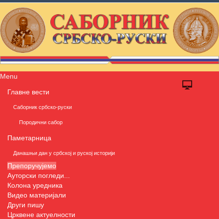
Menu
Главне вести
Саборник србско-руски
Породични сабор
Паметарница
Данашњи дан у србској и руској историји
Препоручујемо
Ауторски погледи...
Колона уредника
Видео материјали
Други пишу
Црквене актуелности