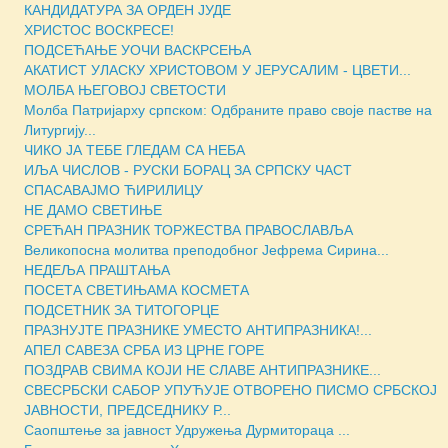
КАНДИДАТУРА ЗА ОРДЕН ЈУДЕ
ХРИСТОС ВОСКРЕСЕ!
ПОДСЕЋАЊЕ УОЧИ ВАСКРСЕЊА
АКАТИСТ УЛАСКУ ХРИСТОВОМ У ЈЕРУСАЛИМ - ЦВЕТИ...
МОЛБА ЊЕГОВОЈ СВЕТОСТИ
Молба Патријарху српском: Одбраните право своје пастве на
Литургију...
ЧИКО ЈА ТЕБЕ ГЛЕДАМ СА НЕБА
ИЉА ЧИСЛОВ - РУСКИ БОРАЦ ЗА СРПСКУ ЧАСТ
СПАСАВАЈМО ЋИРИЛИЦУ
НЕ ДАМО СВЕТИЊЕ
СРЕЋАН ПРАЗНИК ТОРЖЕСТВА ПРАВОСЛАВЉА
Великопосна молитва преподобног Јефрема Сирина...
НЕДЕЉА ПРАШТАЊА
ПОСЕТА СВЕТИЊАМА КОСМЕТА
ПОДСЕТНИК ЗА ТИТОГОРЦЕ
ПРАЗНУЈТЕ ПРАЗНИКЕ УМЕСТО АНТИПРАЗНИКА!...
АПЕЛ САВЕЗА СРБА ИЗ ЦРНЕ ГОРЕ
ПОЗДРАВ СВИМА КОЈИ НЕ СЛАВЕ АНТИПРАЗНИКЕ...
СВЕСРБСКИ САБОР УПУЋУЈЕ ОТВОРЕНО ПИСМО СРБСКОЈ
ЈАВНОСТИ, ПРЕДСЕДНИКУ Р...
Саопштење за јавност Удружења Дурмитораца ...