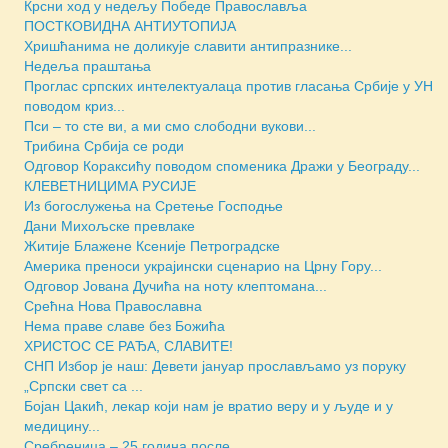
Крсни ход у недељу Победе Православља
ПОСТКОВИДНА АНТИУТОПИЈА
Хришћанима не доликује славити антипразнике...
Недеља праштања
Проглас српских интелектуалаца против гласања Србије у УН
поводом криз...
Пси – то сте ви, а ми смо слободни вукови...
Трибина Србија се роди
Одговор Кораксићу поводом споменика Дражи у Београду...
КЛЕВЕТНИЦИМА РУСИЈЕ
Из богослужења на Сретење Господње
Дани Михољске превлаке
Житије Блажене Ксеније Петроградске
Америка преноси украјински сценарио на Црну Гору...
Одговор Јована Дучића на ноту клептомана...
Срећна Нова Православна
Нема праве славе без Божића
ХРИСТОС СЕ РАЂА, СЛАВИТЕ!
СНП Избор је наш: Девети јануар прослављамо уз поруку
„Српски свет са ...
Бојан Цакић, лекар који нам је вратио веру и у људе и у
медицину...
Сребреница – 25 година после