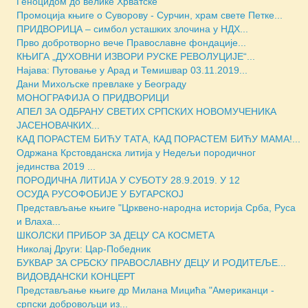
Геноцидом до велике Хрватске
Промоција књиге о Суворову - Сурчин, храм свете Петке...
ПРИДВОРИЦА – симбол усташких злочина у НДХ...
Прво добротворно вече Православне фондације...
КЊИГА „ДУХОВНИ ИЗВОРИ РУСКЕ РЕВОЛУЦИJЕ“...
Најава: Путовање у Арад и Темишвар 03.11.2019...
Дани Михољске превлаке у Београду
МОНОГРАФИЈА О ПРИДВОРИЦИ
АПЕЛ ЗА ОДБРАНУ СВЕТИХ СРПСКИХ НОВОМУЧЕНИКА
ЈАСЕНОВАЧКИХ...
КАД ПОРАСТЕМ БИЋУ ТАТА, КАД ПОРАСТЕМ БИЋУ МАМА!...
Одржана Крстовданска литија у Недељи породичног
јединства 2019 ...
ПОРОДИЧНА ЛИТИЈА У СУБОТУ 28.9.2019. У 12
ОСУДА РУСОФОБИЈЕ У БУГАРСКОЈ
Представљање књиге "Црквено-народна историја Срба, Руса
и Влаха...
ШКОЛСКИ ПРИБОР ЗА ДЕЦУ СА КОСМЕТА
Николај Други: Цар-Победник
БУКВАР ЗА СРБСКУ ПРАВОСЛАВНУ ДЕЦУ И РОДИТЕЉЕ...
ВИДОВДАНСКИ КОНЦЕРТ
Представљање књиге др Милана Мицића "Американци -
српски добровољци из...