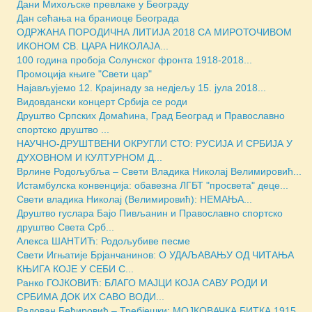
Дани Михољске превлаке у Београду
Дан сећања на браниоце Београда
ОДРЖАНА ПОРОДИЧНА ЛИТИЈА 2018 СА МИРОТОЧИВОМ
ИКОНОМ СВ. ЦАРА НИКОЛАЈА...
100 година пробоја Солунског фронта 1918-2018...
Промоција књиге "Свети цар"
Најављујемо 12. Крајинаду за недјељу 15. јула 2018...
Видовдански концерт Србија се роди
Друштво Српских Домаћина, Град Београд и Православно
спортско друштво ...
НАУЧНО-ДРУШТВЕНИ ОКРУГЛИ СТО: РУСИЈА И СРБИЈА У
ДУХОВНОМ И КУЛТУРНОМ Д...
Врлине Родољубља – Свети Владика Николај Велимировић...
Истамбулска конвенција: обавезна ЛГБТ "просвета" деце...
Свети владика Николај (Велимировић): НЕМАЊА...
Друштво гуслара Бајо Пивљанин и Православно спортско
друштво Света Срб...
Алекса ШАНТИЋ: Родољубиве песме
Свети Игњатиjе Брјанчанинов: О УДАЉАВАЊУ ОД ЧИТАЊА
КЊИГА КОЈЕ У СЕБИ С...
Ранко ГОЈКОВИЋ: БЛАГО МАЈЦИ КОЈА САВУ РОДИ И
СРБИМА ДОК ИХ САВО ВОДИ...
Радован Бећировић – Требјешки: МОЈКОВАЧКА БИТКА 1915...