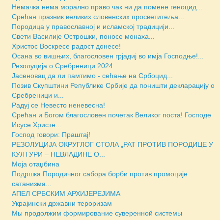
Немачка нема морално право чак ни да помене геноцид...
Срећан празник великих словенских просветитеља...
Породица у православној и исламској традицији...
Свети Василије Острошки, поносе монаха...
Христос Воскресе радост донесе!
Осана во вишњих, благословен грјадиј во имја Господње!...
Резолуција о Сребреници 2024
Јасеновац да ли памтимо - сећање на Србоцид...
Позив Скупштини Републике Србије да поништи декларацију о
Сребреници и...
Радуј се Невесто неневесна!
Срећан и Богом благословен почетак Великог поста! Господе
Исусе Христе...
Господ говори: Праштај!
РЕЗОЛУЦИЈА ОКРУГЛОГ СТОЛА „РАТ ПРОТИВ ПОРОДИЦЕ У
КУЛТУРИ – НЕВЛАДИНЕ О...
Моја отаџбина
Подршка Породичног сабора борби против промоције
сатанизма...
АПЕЛ СРБСКИМ АРХИЈЕРЕЈИМА
Украјински државни тероризам
Мы продолжим формирование суверенной системы