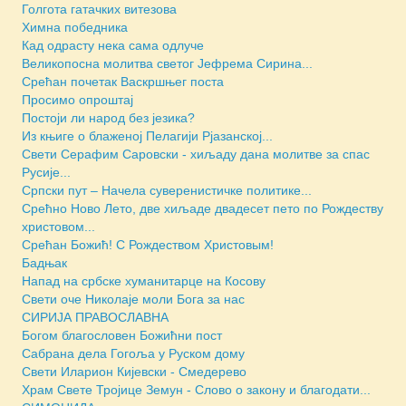
Голгота гатачких витезова
Химна победника
Кад одрасту нека сама одлуче
Великопосна молитва светог Јефрема Сирина...
Срећан почетак Васкршњег поста
Просимо опроштај
Постоји ли народ без језика?
Из књиге о блаженој Пелагији Рјазанској...
Свети Серафим Саровски - хиљаду дана молитве за спас
Русије...
Српски пут – Начела суверенистичке политике...
Срећно Ново Лето, две хиљаде двадесет пето по Рождеству
христовом...
Срећан Божић! С Рождеством Христовым!
Бадњак
Напад на србске хуманитарце на Косову
Свети оче Николаје моли Бога за нас
СИРИЈА ПРАВОСЛАВНА
Богом благословен Божићни пост
Сабрана дела Гогоља у Руском дому
Свети Иларион Кијевски - Смедерево
Храм Свете Тројице Земун - Слово о закону и благодати...