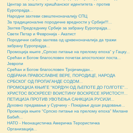
Центар за заштиту хришћанског идентитета - против
Еуропрајда...
Народни захтеви свештеноначалију СПЦ
За традиционалне породичне вредности у Србији!!!...
Захтев Председнику Србије за забрану Еуропрајда...
Свети Петар и Февронија - Акатист
Породични сабор захтева од црквеноначалија да тражи
забрану Еуропрајда...
Промоција књиге „Српско питање на прелому епоха“ у Гацку...
Срећан и Богом благословен почетак апостолског поста...
Јевропи
Срећан и Богом благословен Тројичиндан...
ОДБРАНА ПРАВОСЛАВНЕ ВЕРЕ, ПОРОДИЦЕ, НАРОДА
СРБСКОГ ОД ПРОПАГАНДЕ СОДОМ...
ПРОМОЦИЈА КЊИГЕ ''КОРДУН ОД ЉЕПОТЕ ДО ГОЛГОТЕ''...
ХРИСТОС ВОСКРЕСЕ! ВОИСТИНУ ВОСКРЕСЕ ХРИСТОС!!!...
ПЕТИЦИЈА ПРОТИВ УВОЂЕЊА САНКЦИЈА РУСИЈИ...
Духовно предавање у Сурчину - Покајање души радовање...
Промоција књиге “Српско питање на прелому епоха” Милане
Бабић...
НАТО - Неонацистичка Америчка Терористичка
Организација...