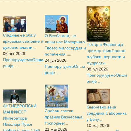
Сједињење зла у
О Всеблагая, не
врховима световне и
лиши нас Матерняго
Петар и Февронија -
духовне власти...
Твоего милосердия и
пример хришћанске
06 авг 2026
попечения......
љубави, верности и
Препоручујемо
Опши
24 јул 2026
мудрости...
рније ...
Препоручујемо
Опши
08 јул 2026
рније ...
Препоручујемо
Опши
рније ...
АНТИЕВРОПСКИ
Књижевно вече
Срећан светли
МАНИФЕСТ
уредника Саборника
празник Вазнесења
Императора
у Бечу...
Господњег...
Николаја Првог
10 мај 2026
21 мај 2026
(рођен 6. јула 1796.