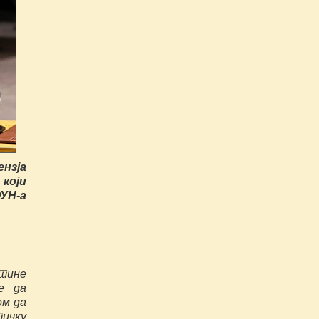
нзја
који
УН-а
штине
је да
ом да
тичку