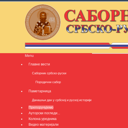
Menu
Главне вести
Саборник србско-руски
Породични сабор
Паметарница
Данашњи дан у србској и руској историји
Препоручујемо
Ауторски погледи...
Колона уредника
Видео материјали