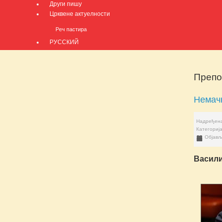
Други пишу
Црквене актуелности
Реч пастира
РУССКИЙ
Препо
Немачк
Надређена
Категориј
Објављ
Васили