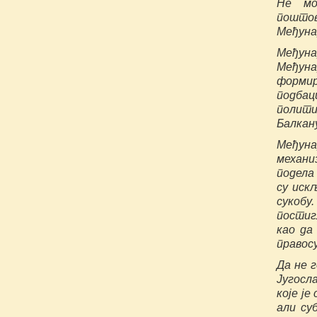
Не мо
пошто
Међуна
Међун
Међуна
формир
подба
полити
Балкан
Међуна
механи
подела
су иск
сукобу
постиг
као да
правос
Да не 
Југосл
које ј
али су