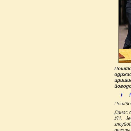
Поштов
одржа
прити
поводо
† 
Поштов
Данас 
УН. Је
злоупо
резолу