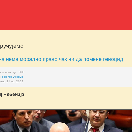
ручујемо
а нема морално право чак ни да помене геноцид
 категорија:
ССР
а:
Препоручујемо
ено 24 мај 2024
ј Небензја