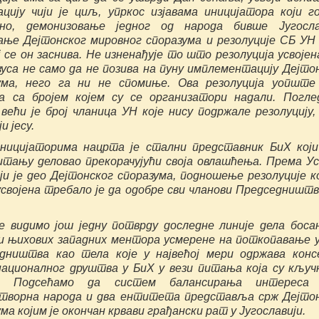
ацију чији је циљ, упркос изјавама иницијатора који г
но, демонизовање једног од народа бивше Југослав
ање Дејтонског мировног споразума и резолуције СБ УН
ј се он заснива. Не изненађује то што резолуција усвојен
зуса не само да не позива на пуну имплементацију Дејто
ума, него га ни не спомиње. Ова резолуција уопште
на са бројем којем су се организатори надали. Погл
 већи је број чланица УН које нису подржале резолуцију,
и јесу.
ницијаторима нацрта је стални представник БиХ који
итању деловао прекорачујући своја овлашћења. Према У
ји је део Дејтонског споразума, подношење резолуције ко
усвојена требало је да одобре сви чланови Председништ
е видимо још једну потврду доследне линије дела боса
и њихових западних ментора усмерене на поткопавање 
дништва као тела које у највећој мери одржава конс
ационалног друштва у БиХ у вези питања која су кључ
у. Подсећамо да систем балансирања интереса
творна народа и два ентитета представља срж Дејто
ма којим је окончан крвави грађански рат у Југославији.