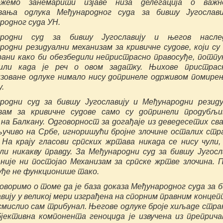
жемо занемарити изјаве низа делегација о важн
вања одлука Међународног суда за бившу Југослави
родног суда УН.
ародни суд за бившу Југославију и његов наслед
родни резидуални механизам за кривичне судове, који су
ани како би обезбедили непристрасно правосуђе, потпу
цили када је реч о овом задатку. Њихове пристрас
зоване одлуке нимало нису допринеле одрживом помире
у.
родни суд за бившу Југославију и Међународни резид
зам за кривичне судове само су допринели продубљи
 на Балкану. Одговорност за догађаје из деведесетих св
ључиво на Србе, игноришући бројне злочине осталих стр
. На крају гласови српских жртава никада се нису чули,
ли никакву правду. За Међународни суд за бившу Југосл
 није ни постојао Механизам за српске жртве злочина. 
уђе не функционише тако.
говоримо о томе да је база доказа Међународног суда за 
авију у великој мери изграђена на спорним правним конце
е смислио сам трибунал. Његове одлуке броје хиљаде стра
бјективна компонента геноцида је извучена из преприч