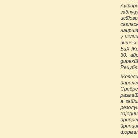
Аутори
заблу
истов
саглас
нацрта
у цели
више х
БиХ Же
30. ап
директ
Републи
Желели
парале
Сребре
размат
а зати
резолу
заједн
припре
принци
формал