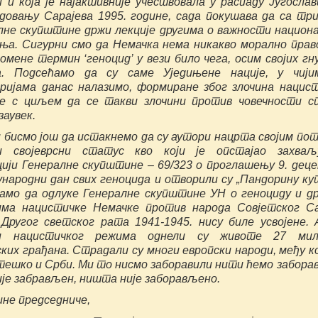
 и која је најактивније учествовала у распаду Југослав
довању Сарајева 1995. године, сада покушава да са тр
лне скупштине држи лекције другима о важности национ
ња. Сигурни смо да Немачка нема никакво морално прав
омене термин ‘геноцид’ у вези било чега, осим својих гн
а. Подсећамо да су саме Уједињене нације, у чији
ријама данас налазимо, формиране због злочина нацис
е с циљем да се такви злочини против човечности с
заувек.
 бисмо још да истакнемо да су аутори нацрта својим по
и својеврсни статус кво који је опстајао захваљу
цији Генералне скупштине – 69/323 о проглашењу 9. дец
ународни дан свих геноцида и отворили су „Пандорину кут
амо да одлуке Генералне скупштине УН о геноциду и д
има нацистичке Немачке против народа Совјетског С
Другог светског рата 1941-1945. нису биле усвојене.
ни нацистичког режима однели су животе 27 мил
ских грађана. Страдали су многи европски народи, међу к
тешко и Срби. Ми то нисмо заборавили нити ћемо забора
ије забрављен, ништа није заборављено.
ине председниче,