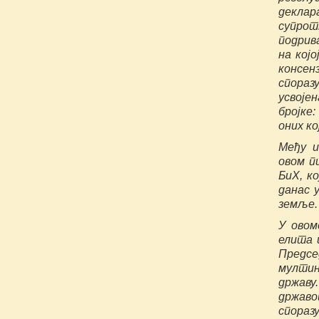
деклар
супрот
подрив
на којо
консен
спораз
усвоје
бројке:
оних кој
Међу и
овом п
БиХ, ко
данас 
земље.
У овом
елита 
Предсе
мултин
држав
државо
споразу