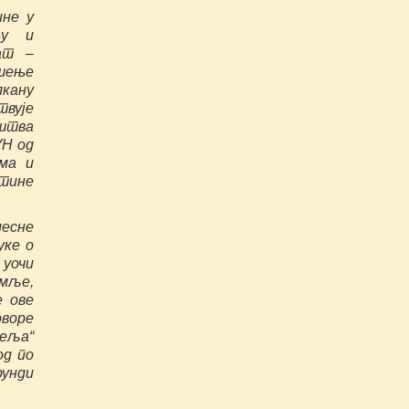
ине у
њу и
ат –
ошење
лкану
твује
иштва
УН од
има и
штине
месне
уке о
 уочи
емље,
е ове
воре
теља“
од по
рунди