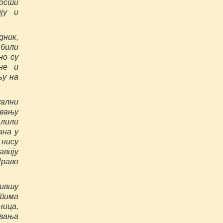
ости
ју и
ник,
 били
но су
не и
њу на
уални
вању
алили
ана у
 нису
авију
Право
бившу
птима
ница,
авања