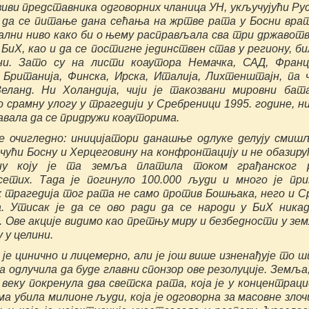
зиви представника одговорних чланица УН, укључујући Рус
, да се питање дана сећања на жртве рата у Босни вра
ални ниво како би о њему расправљала сва три државот
БиХ, као и да се постигне јединствен став у региону, би
ни. Зато су на листи коаутора Немачка, САД, Франц
 Британија, Финска, Ирска, Италија, Лихтенштајн, па 
еланд. Ни Холандија, чији је такозвани мировни ба
 срамну улогу у трагедији у Сребреници 1995. године, ни
авала да се придружи коауторима.
је очигледно: иницијатори данашње одлуке делују смиш
чући Босну и Херцеговину на конфронтацију и не обазиру
ну коју је та земља платила током грађанског 
сетих. Тада је погинуло 100.000 људи и много је пр
х трагедија тог рата не само против Бошњака, него и С
. Утисак је да се ово ради да се народи у БиХ ника
. Ове акције видимо као претњу миру и безбедности у зе
 у целини.
је цинично и лицемерно, али је још више изненађује то ш
 одлучила да буде главни спонзор ове резолуције. Земља,
. веку покренула два светска рата, која је у концентрац
а убила милионе људи, која је одговорна за масовне злоч