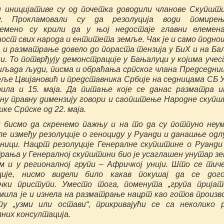
 иницијативе су од почетка доводили чланове Скупшт
ду. Прокламовали су да резолуција води помире
ремено су крили да у њој недостаје главни елемен
ност свих народа и ентитета земље. Чак је и само подн
 и разматрање довело до пораста тензија у БиХ и на Ба
ни. То потврђују демонстрације у Бањалуци у којима учес
иљада људи, писма и обраћања српског члана Председн
ље Цвијановић и представника Србије на седницама СБ 
рила и 15. маја. Да питање које се данас разматра 
ну правну димензију говори и саопштење Народне скуп
ке Српске од 22. маја.
 бисмо да скренемо пажњу и на то да су потпуно неу
ле између резолуције о геноциду у Руанди и данашње одл
ници. Нацрт резолуције Генералне скупштине о Руанди
рања у Генералној скупштини био је усаглашен унутар з
м и у регионалној групи – Афричкој унији. Што се тич
ције, нисмо видели било какав покушај да се дого
ички приступи. Уместо тога, поменута „група прија
мила је и изнела на разматрање нацрт као готов произв
пу „узми или остави“, прикривајући се са неколико 
них консултација.