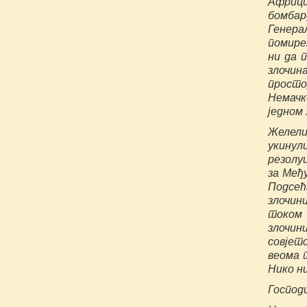
Африци
бомбар
Генера
помире
ни да п
злочин
просто
Немачк
једном 
Желели
укинул
резолу
за Међ
Подсећ
злочин
током 
злочи
совјет
веома 
Нико н
Господ