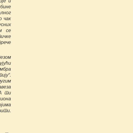
ије и
ибине
алног
о чак
усних
м се
тичке
прече
тезом
јући
ембра
ију“.
ругим
авеза
 А ти
иона
ојима
вити.