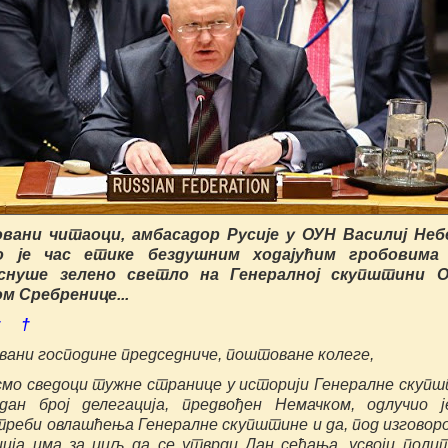
ани читаоци, амбасадор Русије у ОУН Василиј Небе
о је час етике бездушним ходајућим гробовима 
снуше зелено светло на Генералној скупштини О
м Сребренице...
† †
ани господине председниче, поштоване колеге,
смо сведоци тужне странице у историји Генералне скуп
дан број делегација, предвођен Немачком, одлучио 
треби овлашћења Генералне скупштине и да, под изговор
ција има за циљ да се утврди Дан сећања, усвоји поли