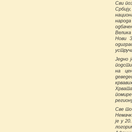
Сви по
Србију
национ
народа 
одбаче
Велика
Нови З
одиграо
уструч
Једно 
подсти
на це
деведе
крвави
Хрвата
помире
региону
Све то 
Немачка
је у 20
логорим