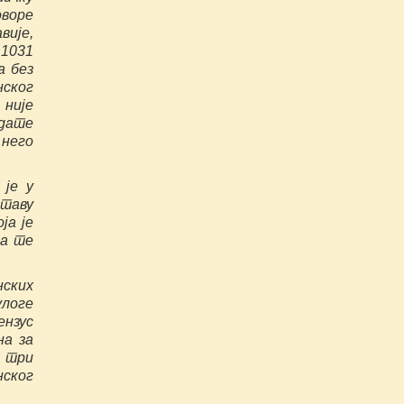
оворе
ије,
 1031
а без
нског
 није
едате
 него
 је у
ставу
ја је
ва те
нских
улоге
ензус
на за
 три
нског