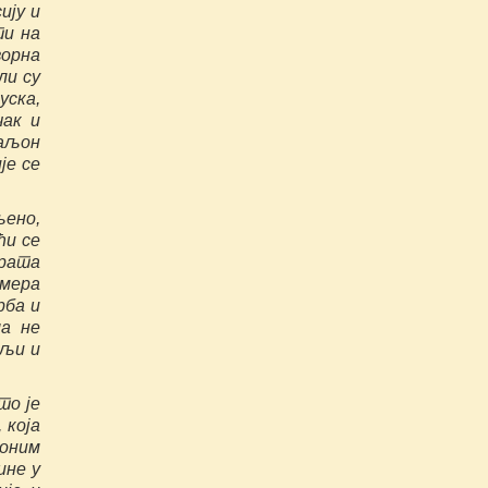
ију и
ти на
ворна
ли су
уска,
чак и
таљон
је се
љено,
ћи се
рата
имера
рба и
да не
мљи и
то је
 која
ионим
ине у