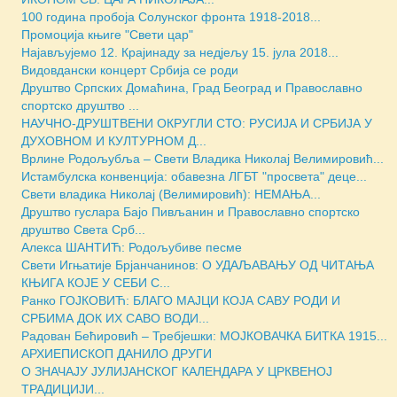
100 година пробоја Солунског фронта 1918-2018...
Промоција књиге "Свети цар"
Најављујемо 12. Крајинаду за недјељу 15. јула 2018...
Видовдански концерт Србија се роди
Друштво Српских Домаћина, Град Београд и Православно
спортско друштво ...
НАУЧНО-ДРУШТВЕНИ ОКРУГЛИ СТО: РУСИЈА И СРБИЈА У
ДУХОВНОМ И КУЛТУРНОМ Д...
Врлине Родољубља – Свети Владика Николај Велимировић...
Истамбулска конвенција: обавезна ЛГБТ "просвета" деце...
Свети владика Николај (Велимировић): НЕМАЊА...
Друштво гуслара Бајо Пивљанин и Православно спортско
друштво Света Срб...
Алекса ШАНТИЋ: Родољубиве песме
Свети Игњатиjе Брјанчанинов: О УДАЉАВАЊУ ОД ЧИТАЊА
КЊИГА КОЈЕ У СЕБИ С...
Ранко ГОЈКОВИЋ: БЛАГО МАЈЦИ КОЈА САВУ РОДИ И
СРБИМА ДОК ИХ САВО ВОДИ...
Радован Бећировић – Требјешки: МОЈКОВАЧКА БИТКА 1915...
АРХИЕПИСКОП ДАНИЛО ДРУГИ
О ЗНАЧАЈУ ЈУЛИЈАНСКОГ КАЛЕНДАРА У ЦРКВЕНОЈ
ТРАДИЦИЈИ...