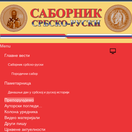
Menu
Главне вести
Саборник србско-руски
Породични сабор
Паметарница
Данашњи дан у србској и руској историји
Препоручујемо
Ауторски погледи...
Колона уредника
Видео материјали
Други пишу
Црквене актуелности