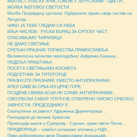
АКАТИСТ УЛАСКУ ХРИСТОВОМ У ЈЕРУСАЛИМ - ЦВЕТИ...
МОЛБА ЊЕГОВОЈ СВЕТОСТИ
Молба Патријарху српском: Одбраните право своје пастве на
Литургију...
ЧИКО ЈА ТЕБЕ ГЛЕДАМ СА НЕБА
ИЉА ЧИСЛОВ - РУСКИ БОРАЦ ЗА СРПСКУ ЧАСТ
СПАСАВАЈМО ЋИРИЛИЦУ
НЕ ДАМО СВЕТИЊЕ
СРЕЋАН ПРАЗНИК ТОРЖЕСТВА ПРАВОСЛАВЉА
Великопосна молитва преподобног Јефрема Сирина...
НЕДЕЉА ПРАШТАЊА
ПОСЕТА СВЕТИЊАМА КОСМЕТА
ПОДСЕТНИК ЗА ТИТОГОРЦЕ
ПРАЗНУЈТЕ ПРАЗНИКЕ УМЕСТО АНТИПРАЗНИКА!...
АПЕЛ САВЕЗА СРБА ИЗ ЦРНЕ ГОРЕ
ПОЗДРАВ СВИМА КОЈИ НЕ СЛАВЕ АНТИПРАЗНИКЕ...
СВЕСРБСКИ САБОР УПУЋУЈЕ ОТВОРЕНО ПИСМО СРБСКОЈ
ЈАВНОСТИ, ПРЕДСЕДНИКУ Р...
Саопштење за јавност Удружења Дурмитораца ...
Геноцидом до велике Хрватске
Промоција књиге о Суворову - Сурчин, храм свете Петке...
ПРИДВОРИЦА – симбол усташких злочина у НДХ...
Прво добротворно вече Православне фондације...