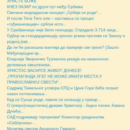
ХРИСТЕ БОЖЕ
КНЕЗ ЛАЗАР по други пут међу Србима
Свечани видовдански концерт „Србија се роди“...
И после Тита Тито или – наставља се процес
«туђманизације» србске исто...
У Сребреници није било геноцида; Страдало 3.714 лица...
Одбор за стандардизацију српског језика противи се Закону о
родној рав...
Да ли ће раскошна мантија да прикрије све грехе? (Зашто
Међународни кр...
Епархија Зворничко-Тузланска указује на неканонско
деловање свештеника...
ХРИСТОС ВАСКРСЕ ЖИВОТ ДОНЕСЕ!
„ПРОПАГАНДА ЛГБТ НЕ МОЖЕ ИМАТИ МЕСТА У
ПРАВОСЛАВНОЈ СВЕСТИ“...
Садржај Темељног уговора СПЦ и Црне Горе биће познат
након потписивања...
Кад се Сунце роди, лампе се склањају у ормар...
О (клеро)нацистичкој држави Хрватској - Једно писмо Јована
Дучића...
САД подржавају тероризам! Коментар уредништва
«Саборника»...
Молитва светом Архангелу Гаврилу