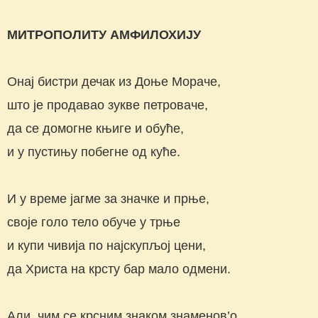
МИТРОПОЛИТУ АМФИЛОХИЈУ
Онај бистри дечак из Доње Мораче,
што је продавао зукве петроваче,
да се домогне књиге и обуће,
и у пустињу побегне од куће.
И у време јагме за значке и прње,
своје голо тело обуче у трње
и купи чивија по најскупљој цени,
да Христа на крсту бар мало одмени.
Али, чим се крсним знаком знаменов’о,