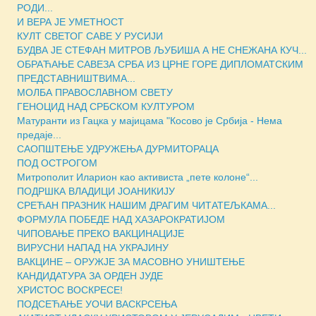
РОДИ...
И ВЕРА ЈЕ УМЕТНОСТ
КУЛТ СВЕТОГ САВЕ У РУСИЈИ
БУДВА ЈЕ СТЕФАН МИТРОВ ЉУБИША А НЕ СНЕЖАНА КУЧ...
ОБРАЋАЊЕ САВЕЗА СРБА ИЗ ЦРНЕ ГОРЕ ДИПЛОМАТСКИМ
ПРЕДСТАВНИШТВИМА...
МОЛБА ПРАВОСЛАВНОМ СВЕТУ
ГЕНОЦИД НАД СРБСКОМ КУЛТУРОМ
Матуранти из Гацка у мајицама "Косово је Србија - Нема
предаје...
САОПШТЕЊЕ УДРУЖЕЊА ДУРМИТОРАЦА
ПОД ОСТРОГОМ
Митрополит Иларион као активиста „пете колоне“...
ПОДРШКА ВЛАДИЦИ ЈОАНИКИЈУ
СРЕЋАН ПРАЗНИК НАШИМ ДРАГИМ ЧИТАТЕЉКАМА...
ФОРМУЛА ПОБЕДЕ НАД ХАЗАРОКРАТИЈОМ
ЧИПОВАЊЕ ПРЕКО ВАКЦИНАЦИЈЕ
ВИРУСНИ НАПАД НА УКРАЈИНУ
ВАКЦИНЕ – ОРУЖЈЕ ЗА МАСOВНО УНИШТЕЊЕ
КАНДИДАТУРА ЗА ОРДЕН ЈУДЕ
ХРИСТОС ВОСКРЕСЕ!
ПОДСЕЋАЊЕ УОЧИ ВАСКРСЕЊА