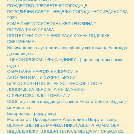
РОЖДЕСТВО ПРЕСВЕТЕ БОГОРОДИЦЕ
ПОРОДИЧНИ САБОР - НЕДЕЉА ПОРОДИЧНОГ ЈЕДИНСТВА
2020...
КОМЕ СМЕТА "СЛОБОДНА ХЕРЦЕГОВИНА"?
ПОРУКА ЂАКА ПРВАКА
ПРОТЕСТНИ СКУП У БЕОГРАДУ У ЗНАК ПОДРШКЕ
СВЕТИЊАМА...
Величанствена ауто-литија за одбрану светиња од Београда
до границе са...
- ЦРНОГОРСКОМ ПРЕДСЈЕДНИКУ - ( пред поротом епског
суда )...
ОБРАЋАЊЕ НАРОДУ БЕЛОРУСИЈЕ
АУТО-ЛИТИЈА - У СУСРЕТ БРАЋИ
БЛАГОСЛОВЕН ПОЧЕТАК УСПЕЊСКОГ ПОСТА
ЛОВОР ЈЕ ЗА ХЕРОЈЕ, А НЕ ЗА УБИЦЕ
О ХРВАТСКОЈ КЛЕПТОМАНИЈИ
ССЦГ и угледни појединци из јавног живота Србије: Задњи је
моменат за ...
Богородица Тројеручица
Молитва Св. Првоврховним Апостолима Петру и Павлу...
ВЕЛИКА КНЕГИЊА МАРИЈА НИКОЛАЈЕВНА РОМАНОВА...
ВИДОВДАНСКИ КОНЦЕРТ НА КАЛЕМЕГДАНУ - СРБИЈА СЕ