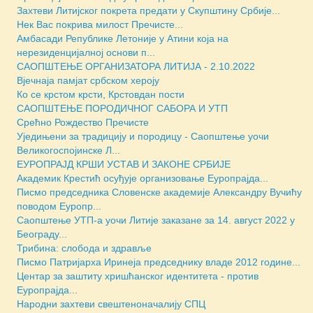
Захтеви Литијског покрета предати у Скупштину Србије...
Нек Вас покрива милост Пречисте...
Амбасади Републике Летоније у Атини која на
нерезиденцијалној основи п...
САОПШТЕЊЕ ОРГАНИЗАТОРА ЛИТИЈА - 2.10.2022
Вјечнаја памјат србском хероју
Ко се крстом крсти, Крстовдан пости
САОПШТЕЊЕ ПОРОДИЧНОГ САБОРА И УТП
Срећно Рождество Пречисте
Уједињени за традицију и породицу - Саопштење уочи
Великогоспојинске Л...
ЕУРОПРАЈД КРШИ УСТАВ И ЗАКОНЕ СРБИЈЕ
Академик Крестић осуђује организовање Еуропрајда...
Писмо председника Словенске академије Александру Вучићу
поводом Еуропр...
Саопштење УТП-а уочи Литије заказане за 14. август 2022 у
Београду...
Трибина: слобода и здравље
Писмо Патријарха Иринеја председнику владе 2012 године...
Центар за заштиту хришћанског идентитета - против
Еуропрајда...
Народни захтеви свештеноначалију СПЦ