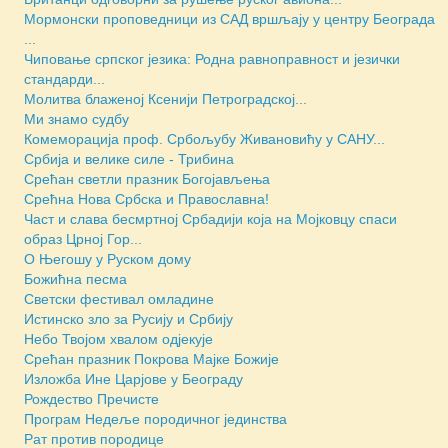
Мормонски проповедници из САД вршљају у центру Београда
...
Чиповање српског језика: Родна равноправност и језички
стандарди...
Молитва блаженој Ксенији Петроградској...
Ми знамо судбу
Комеморација проф. Србољубу Живановићу у САНУ...
Србија и велике силе - Трибина
Срећан светли празник Богојављења
Срећна Нова Србска и Православна!
Част и слава бесмртној Србадији која на Мојковцу спаси
образ Црној Гор...
О Његошу у Руском дому
Божићна песма
Светски фестивал омладине
Истинско зло за Русију и Србију
Небо Твојом хвалом одјекује
Срећан празник Покрова Мајке Божије
Изложба Ине Царјове у Београду
Рождество Пречисте
Програм Недеље породичног јединства
Рат против породице