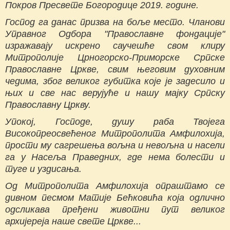
Покров Пресвете Богородице 2019. године.
Господ га данас призва на боље место. Чланови
Управног Одбора "Православне фондације"
изражавају искрено саучешће свом клиру
Митрополије Црногорско-Приморске Српске
Православне Цркве, свим његовим духовним
чедима, због великог губитка које је задесило и
њих и све нас верујуће и нашу мајку Српску
Православну Цркву.
Упокој, Господе, душу раба Твојега
Високопреосвећеног Митрополита Амфилохија,
прости му сагрешења вољна и невољна и насели
га у Насеља Праведних, где нема болести и
туге и уздисања.
Од Митрополита Амфилохија опраштамо се
дивном песмом Матије Бећковића која одлично
одсликава пређени животни пут великог
архијереја наше свете Цркве...