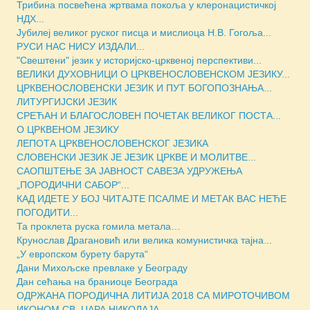
Трибина посвећена жртвама покоља у клеронацистичкој
НДХ...
Јубилеј великог руског писца и мислиоца Н.В. Гогоља...
РУСИ НАС НИСУ ИЗДАЛИ...
"Свештени" језик у историјско-црквеној перспективи...
ВЕЛИКИ ДУХОВНИЦИ О ЦРКВЕНОСЛОВЕНСКОМ ЈЕЗИКУ...
ЦРКВЕНОСЛОВЕНСКИ ЈЕЗИК И ПУТ БОГОПОЗНАЊА...
ЛИТУРГИЈСКИ ЈЕЗИК
СРЕЋАН И БЛАГОСЛОВЕН ПОЧЕТАК ВЕЛИКОГ ПОСТА...
О ЦРКВЕНОМ ЈЕЗИКУ
ЛЕПОТА ЦРКВЕНОСЛОВЕНСКОГ ЈЕЗИКА
СЛОВЕНСКИ ЈЕЗИК ЈЕ ЈЕЗИК ЦРКВЕ И МОЛИТВЕ...
САОПШТЕЊЕ ЗА ЈАВНОСТ САВЕЗА УДРУЖЕЊА
„ПОРОДИЧНИ САБОР“...
КАД ИДЕТЕ У БОЈ ЧИТАЈТЕ ПСАЛМЕ И МЕТАК ВАС НЕЋЕ
ПОГОДИТИ...
Та проклета руска гомила метала…
Крунослав Драгановић или велика комунистичка тајна...
„У европском бурету барута“
Дани Михољске превлаке у Београду
Дан сећања на браниоце Београда
ОДРЖАНА ПОРОДИЧНА ЛИТИЈА 2018 СА МИРОТОЧИВОМ
ИКОНОМ СВ. ЦАРА НИКОЛАЈА...