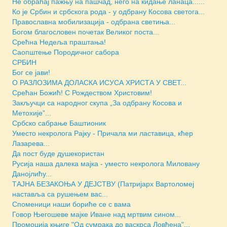
Не обраћај пажњу на пашчад, него на кидање ланаца......
Ко је Србин и србскога рода - у одбрану Косова светога...
Православна мобилизација - одбрана светиња...
Богом благословен почетак Великог поста...
Срећна Недеља праштања!
Саопштење Породичног сабора
СРБИН
Бог се јави!
O РАЗЛОЗИМА ДОЛАСКА ИСУСА ХРИСТА У СВЕТ...
Срећан Божић! С Рождеством Христовим!
Закључци са народног скупа „За одбрану Косова и
Метохије”...
Србско сабрање Баштионик
Уместо некролога Рајку - Причала ми ластавица, кћер
Лазаревa...
Да пост буде душекористан
Русија наша далека мајка - уместо некролога Миловану
Данојлићу...
ТАЈНА БЕЗАКОЊА У ДЕЈСТВУ (Патријарх Вартоломеј
наставља са рушењем вас...
Споменици наши бориће се с вама
Говор Његошеве мајке Иване над мртвим сином...
Промоција књиге "Од сумрака до васкрса Ловћена"...