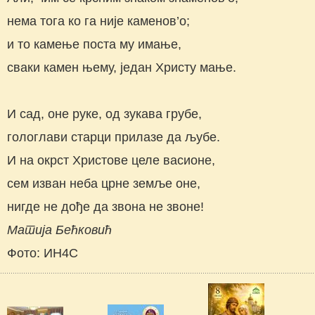
нема тога ко га није каменов’о;
и то камење поста му имање,
сваки камен њему, један Христу мање.
И сад, оне руке, од зукава грубе,
гологлави старци прилазе да љубе.
И на окрст Христове целе васионе,
сем изван неба црне земље оне,
нигде не дође да звона не звоне!
Матија Бећковић
Фото: ИН4С