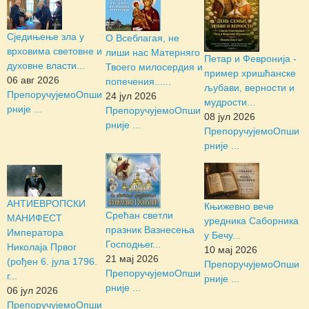
Сједињење зла у
О Всеблагая, не
врховима световне и
лиши нас Матерняго
Петар и Февронија -
духовне власти...
Твоего милосердия и
пример хришћанске
06 авг 2026
попечения......
љубави, верности и
Препоручујемо
Опши
24 јул 2026
мудрости...
рније ...
Препоручујемо
Опши
08 јул 2026
рније ...
Препоручујемо
Опши
рније ...
АНТИЕВРОПСКИ
Књижевно вече
Срећан светли
МАНИФЕСТ
уредника Саборника
празник Вазнесења
Императора
у Бечу...
Господњег...
Николаја Првог
10 мај 2026
21 мај 2026
(рођен 6. јула 1796.
Препоручујемо
Опши
Препоручујемо
Опши
г...
рније ...
рније ...
06 јул 2026
Препоручујемо
Опши