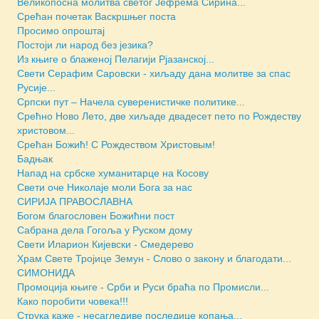
Великопосна молитва светог Јефрема Сирина...
Срећан почетак Васкршњег поста
Просимо опроштај
Постоји ли народ без језика?
Из књиге о блаженој Пелагији Рјазанској...
Свети Серафим Саровски - хиљаду дана молитве за спас
Русије...
Српски пут – Начела суверенистичке политике...
Срећно Ново Лето, две хиљаде двадесет пето по Рождеству
христовом...
Срећан Божић! С Рождеством Христовым!
Бадњак
Напад на србске хуманитарце на Косову
Свети оче Николаје моли Бога за нас
СИРИЈА ПРАВОСЛАВНА
Богом благословен Божићни пост
Сабрана дела Гогоља у Руском дому
Свети Иларион Кијевски - Смедерево
Храм Свете Тројице Земун - Слово о закону и благодати...
СИМОНИДА
Промоција књиге - Срби и Руси браћа по Промисли...
Како поробити човека!!!
Струка каже - несагледиве последице копања...