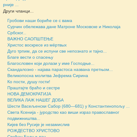
рније ...
Други чланци...
Гробови наши бориће се с вама
Сурчин обележава дане Матроне Московске и Николаја
Србског...
ВАЖНО САОПШТЕЊЕ
Христос воскресе из мёртвых
Дуго трпим, да се испуни све непознато и тајно...
Благе вести о спасењу
Благословен који долази у име Господње...
Скандалозно - најава парастоса названа претњом...
Великопосна молитва Јефрема Сирина
Ко пости, душу гости!
Праштајте браћо и сестре
НОВА ДЕМОКРАТИЈА
ВЕЛИКА ЛАЖ НАШЕГ ДОБА
Шести Васељенски Сабор (680—681) у Константинопољу ...
Света Ксенија - јуродство као виши израз православног
подвижништва...
Кијев без Русије је незамислив
РОЖДЕСТВО ХРИСТОВО
Срећан Бадњи дан