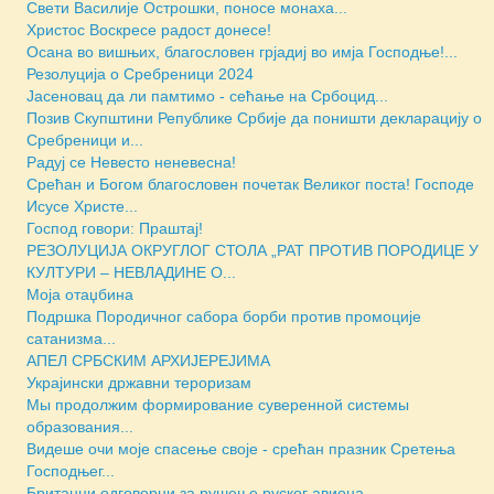
Свети Василије Острошки, поносе монаха...
Христос Воскресе радост донесе!
Осана во вишњих, благословен грјадиј во имја Господње!...
Резолуција о Сребреници 2024
Јасеновац да ли памтимо - сећање на Србоцид...
Позив Скупштини Републике Србије да поништи декларацију о
Сребреници и...
Радуј се Невесто неневесна!
Срећан и Богом благословен почетак Великог поста! Господе
Исусе Христе...
Господ говори: Праштај!
РЕЗОЛУЦИЈА ОКРУГЛОГ СТОЛА „РАТ ПРОТИВ ПОРОДИЦЕ У
КУЛТУРИ – НЕВЛАДИНЕ О...
Моја отаџбина
Подршка Породичног сабора борби против промоције
сатанизма...
АПЕЛ СРБСКИМ АРХИЈЕРЕЈИМА
Украјински државни тероризам
Мы продолжим формирование суверенной системы
образования...
Видеше очи моје спасење своје - срећан празник Сретења
Господњег...
Британци одговорни за рушење руског авиона...