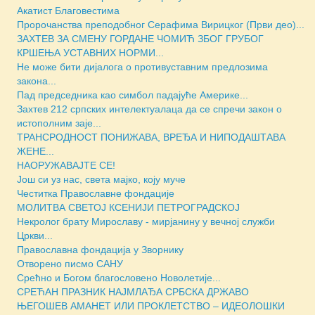
Акатист Благовестима
Пророчанства преподобног Серафима Вирицког (Први део)...
ЗАХТЕВ ЗА СМЕНУ ГОРДАНЕ ЧОМИЋ ЗБОГ ГРУБОГ
КРШЕЊА УСТАВНИХ НОРМИ...
Не може бити дијалога о противуставним предлозима
закона...
Пад председника као симбол падајуће Америке...
Захтев 212 српских интелектуалаца да се спречи закон о
истополним заје...
ТРАНСРОДНОСТ ПОНИЖАВА, ВРЕЂА И НИПОДАШТАВА
ЖЕНЕ...
НАОРУЖАВАЈТЕ СЕ!
Још си уз нас, света мајко, коју муче
Честитка Православне фондације
МОЛИТВА СВЕТОЈ КСЕНИЈИ ПЕТРОГРАДСКОЈ
Некролог брату Мирославу - мирјанину у вечној служби
Цркви...
Православна фондација у Зворнику
Отворено писмо САНУ
Срећно и Богом благословено Новолетије...
СРЕЋАН ПРАЗНИК НАЈМЛАЂА СРБСКА ДРЖАВО
ЊЕГОШЕВ АМАНЕТ ИЛИ ПРОКЛЕТСТВО – ИДЕОЛОШКИ