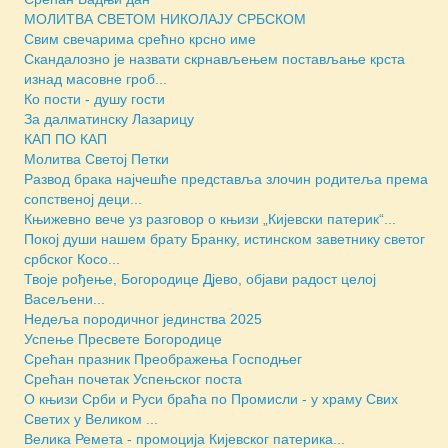
МОЛИТВА СВЕТОМ НИКОЛАЈУ СРБСКОМ
Свим свечарима срећно крсно име
Скандалозно је назвати скрнављењем постављање крста
изнад масовне гроб...
Ко пости - душу гости
За далматинску Лазарицу
КАП ПО КАП
Молитва Светој Петки
Развод брака најчешће представља злочин родитеља према
сопственој деци...
Књижевно вече уз разговор о књизи „Кијевски патерик“...
Покој души нашем брату Бранку, истинском заветнику светог
србског Косо...
Твоје рођење, Богородице Дјево, објави радост целој
Васељени...
Недеља породичног јединства 2025
Успење Пресвете Богородице
Срећан празник Преображења Господњег
Срећан почетак Успењског поста
О књизи Срби и Руси браћа по Промисли - у храму Свих
Светих у Великом ...
Велика Ремета - промоција Кијевског патерика...