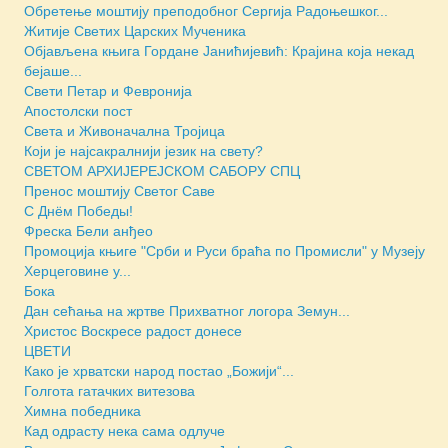
Обретење моштију преподобног Сергија Радоњешког...
Житије Светих Царских Мученика
Објављена књига Гордане Јанићијевић: Крајина која некад
бејаше...
Свети Петар и Февронија
Апостолски пост
Света и Живоначална Тројица
Који је најсакралнији језик на свету?
СВЕТОМ АРХИЈЕРЕЈСКОМ САБОРУ СПЦ
Пренос моштију Светог Саве
С Днём Победы!
Фреска Бели анђео
Промоција књиге "Срби и Руси браћа по Промисли" у Музеју
Херцеговине у...
Бока
Дан сећања на жртве Прихватног логора Земун...
Христос Воскресе радост донесе
ЦВЕТИ
Како је хрватски народ постао „Божији“...
Голгота гатачких витезова
Химна победника
Кад одрасту нека сама одлуче