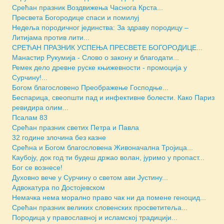
Срећан празник Воздвижења Часнога Крста...
Пресвета Богородице спаси и помилуј
Недеља породичног јединства: За здраву породицу –
Литијама против лити...
СРЕЋАН ПРАЗНИК УСПЕЊА ПРЕСВЕТЕ БОГОРОДИЦЕ...
Манастир Рукумија - Слово о закону и благодати...
Ремек дело древне руске књижевности - промоција у
Сурчину!...
Богом благословено Преображење Господње...
Беспарица, свеопшти пад и инфективне болести. Како Париз
ревидира олим...
Псалам 83
Срећан празник светих Петра и Павла
32 године злочина без казне
Срећна и Богом благословена Живоначална Тројица...
Каубоју, док год ти будеш држао волан, јуримо у пропаст...
Бoг се вознесе!
Духовно вече у Сурчину о светом ави Јустину...
Адвокатура по Достојевском
Немачка нема морално право чак ни да помене геноцид...
Срећан празник великих словенских просветитеља...
Породица у православној и исламској традицији...