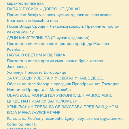
карактеристике вак...
ПАПА У РУСИЈИ – ДОБРО НЕ ДОШАО
Промисао Божја у српско-руским односима кроз векове...
Благословен Божићни пост
Позив Влади Србије и Лекарској комори: Прекините прогон
лекара који су...
ДЕЦИ КЊИГРАЛИШТА (О чувању здравља)
Протестно писмо поводом прогона проф. др Милоша
Ковића...
НАУКА О СВЕТИМ МОШТИМА
Протестно писмо против смањивања броја жртава
Јасеновца...
Успеније Пресвете Богородице
ЗА СЛОБОДУ ИЗБОРА И У ОДБРАНУ НАШЕ ДЕЦЕ...
Облако на горе Фавор в праздник Преображения Господня...
Неистине Предрага Ј. Марковића
ОБРАЋАЊЕ МОНАШТВА УКРАЈИНСКЕ ПРАВОСЛАВНЕ
ЦРКВЕ ПАТРИЈАРХУ ВАРТОЛОМЕЈУ...
ХРИШЋАНИН ТРЕБА ДА СЕ ЗАУСТАВИ ПРЕД ВАКЦИНОМ
КОЈА МЕЊА ЉУДСКЕ ГЕНЕ!...
Капела на Ловћену помириће Црну Гору; ако ми одустанемо,
бољи од нас Н...