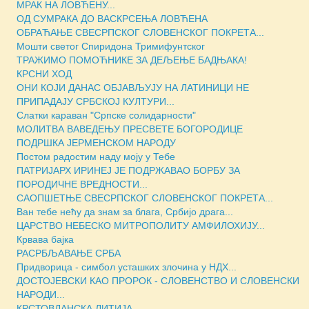
МРАК НА ЛОВЋЕНУ...
ОД СУМРАКА ДО ВАСКРСЕЊА ЛОВЋЕНА
ОБРАЋАЊЕ СВЕСРПСКОГ СЛОВЕНСКОГ ПОКРЕТА...
Мошти светог Спиридона Тримифунтског
ТРАЖИМО ПОМОЋНИКЕ ЗА ДЕЉЕЊЕ БАДЊАКА!
КРСНИ ХОД
ОНИ КОЈИ ДАНАС ОБЈАВЉУЈУ НА ЛАТИНИЦИ НЕ
ПРИПАДАЈУ СРБСКОЈ КУЛТУРИ...
Слатки караван "Српске солидарности"
МОЛИТВА ВАВЕДЕЊУ ПРЕСВЕТЕ БОГОРОДИЦЕ
ПОДРШКА ЈЕРМЕНСКОМ НАРОДУ
Постом радостим наду моју у Тебе
ПАТРИЈАРХ ИРИНЕЈ ЈЕ ПОДРЖАВАО БОРБУ ЗА
ПОРОДИЧНЕ ВРЕДНОСТИ...
САОПШЕТЊЕ СВЕСРПСКОГ СЛОВЕНСКОГ ПОКРЕТА...
Ван тебе нећу да знам за блага, Србијо драга...
ЦАРСТВО НЕБЕСКО МИТРОПОЛИТУ АМФИЛОХИЈУ...
Крвава бајка
РАСРБЉАВАЊЕ СРБА
Придворица - симбол усташких злочина у НДХ...
ДОСТОЈЕВСКИ КАО ПРОРОК - СЛОВЕНСТВО И СЛОВЕНСКИ
НАРОДИ...
КРСТОВДАНСКА ЛИТИЈА