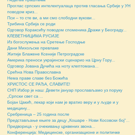
Проглас српских интелектуалаца против гласања Србије у УН
поводом криз...
Пси – то сте ви, а ми смо слободни вукови...
Трибина Србија се роди
Одговор Кораксићу поводом споменика Дражи у Београду...
КЛЕВЕТНИЦИМА РУСИЈЕ
Из богослужења на Сретење Господње
Дани Михољске превлаке
Житије Блажене Ксеније Петроградске
Америка преноси украјински сценарио на Црну Гору...
Одговор Јована Дучића на ноту клептомана...
Срећна Нова Православна
Нема праве славе без Божића
ХРИСТОС СЕ РАЂА, СЛАВИТЕ!
СНП Избор је наш: Девети јануар прослављамо уз поруку
„Српски свет са ...
Бојан Цакић, лекар који нам је вратио веру и у људе и у
медицину...
Сребреница – 25 година после
Представљање књиге за децу „Кошаре - Нови Косовски бој“...
Придворица - у очекивању црквених звона...
Конференција: Медицинске, организационе и политичке