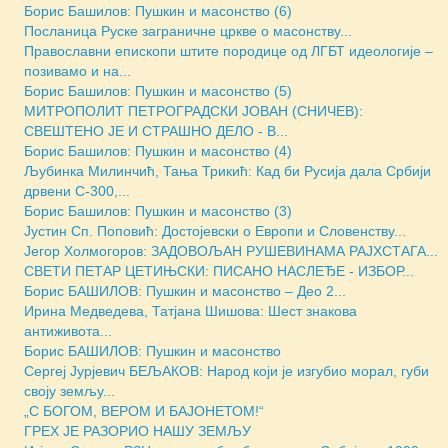
Борис Башилов: Пушкин и масонство (6)
Посланица Руске заграничне цркве о масонству...
Православни епископи штите породице од ЛГБТ идеологије –
позивамо и на...
Борис Башилов: Пушкин и масонство (5)
МИТРОПОЛИТ ПЕТРОГРАДСКИ ЈОВАН (СНИЧЕВ):
СВЕШТЕНО ЈЕ И СТРАШНО ДЕЛО - В...
Борис Башилов: Пушкин и масонство (4)
Љубинка Милинчић, Тања Трикић: Кад би Русија дала Србији
дрвени С-300,...
Борис Башилов: Пушкин и масонство (3)
Јустин Сп. Поповић: Достојевски о Европи и Словенству...
Јегор Холмогоров: ЗАДОВОЉАН РУШЕВИНАМА РАЈХСТАГА...
СВЕТИ ПЕТАР ЦЕТИЊСКИ: ПИСАНО НАСЛЕЂЕ - ИЗБОР...
Борис БАШИЛОВ: Пушкин и масонство – Део 2...
Ирина Медведева, Татјана Шишова: Шест знакова
антиживота...
Борис БАШИЛОВ: Пушкин и масонство
Сергеј Јурјевич БЕЉАКОВ: Народ који је изгубио морал, губи
своју земљу...
„С БОГОМ, ВЕРОМ И БАЈОНЕТОМ!“
ГРЕХ ЈЕ РАЗОРИО НАШУ ЗЕМЉУ