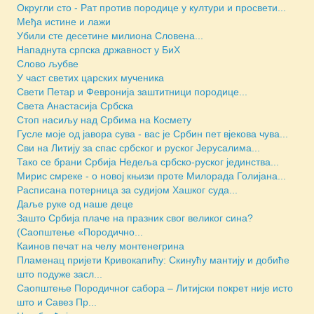
Округли сто - Рат против породице у култури и просвети...
Међа истине и лажи
Убили сте десетине милиона Словена...
Нападнута српска државност у БиХ
Слово љубве
У част светих царских мученика
Свети Петар и Февронија заштитници породице...
Света Анастасија Србска
Стоп насиљу над Србима на Космету
Гусле моје од јавора сува - вас је Србин пет вјекова чува...
Сви на Литију за спас србског и руског Јерусалима...
Тако се брани Србија Недеља србско-руског јединства...
Мирис смреке - о новој књизи проте Милорада Голијана...
Расписана потерница за судијом Хашког суда...
Даље руке од наше деце
Зашто Србија плаче на празник свог великог сина?
(Саопштење «Породично...
Каинов печат на челу монтенегрина
Пламенац пријети Кривокапићу: Скинућу мантију и добиће
што подуже засл...
Саопштење Породичног сабора – Литијски покрет није исто
што и Савез Пр...