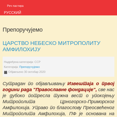
Реч пастира
РУССКИЙ
Препоручујемо
ЦАРСТВО НЕБЕСКО МИТРОПОЛИТУ
АМФИЛОХИЈУ
Надређена категорија:
ССР
Категорија:
Препоручујемо
Објављено 30 октобар 2020
Сутрадан по објављивању
Извештаја о првој
години рада "Православне фондације",
све нас
је дубоко потресла тужна вест о упокојењу
Митрополита Црногорско-Приморског
Амфилохија. Управо по благослову Преосвећеног
Митрополита Амфилохија, ПФ је основана на