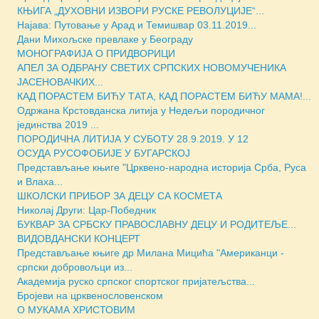
КЊИГА „ДУХОВНИ ИЗВОРИ РУСКЕ РЕВОЛУЦИJЕ“...
Најава: Путовање у Арад и Темишвар 03.11.2019...
Дани Михољске превлаке у Београду
МОНОГРАФИЈА О ПРИДВОРИЦИ
АПЕЛ ЗА ОДБРАНУ СВЕТИХ СРПСКИХ НОВОМУЧЕНИКА
ЈАСЕНОВАЧКИХ...
КАД ПОРАСТЕМ БИЋУ ТАТА, КАД ПОРАСТЕМ БИЋУ МАМА!...
Одржана Крстовданска литија у Недељи породичног
јединства 2019 ...
ПОРОДИЧНА ЛИТИЈА У СУБОТУ 28.9.2019. У 12
ОСУДА РУСОФОБИЈЕ У БУГАРСКОЈ
Представљање књиге "Црквено-народна историја Срба, Руса
и Влаха...
ШКОЛСКИ ПРИБОР ЗА ДЕЦУ СА КОСМЕТА
Николај Други: Цар-Победник
БУКВАР ЗА СРБСКУ ПРАВОСЛАВНУ ДЕЦУ И РОДИТЕЉЕ...
ВИДОВДАНСКИ КОНЦЕРТ
Представљање књиге др Милана Мицића "Американци -
српски добровољци из...
Академија руско српског спортског пријатељства...
Бројеви на црквенословенском
О МУКАМА ХРИСТОВИМ