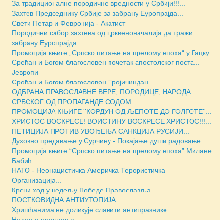
За традиционалне породичне вредности у Србији!!!...
Захтев Председнику Србије за забрану Еуропрајда...
Свети Петар и Февронија - Акатист
Породични сабор захтева од црквеноначалија да тражи
забрану Еуропрајда...
Промоција књиге „Српско питање на прелому епоха“ у Гацку...
Срећан и Богом благословен почетак апостолског поста...
Јевропи
Срећан и Богом благословен Тројичиндан...
ОДБРАНА ПРАВОСЛАВНЕ ВЕРЕ, ПОРОДИЦЕ, НАРОДА
СРБСКОГ ОД ПРОПАГАНДЕ СОДОМ...
ПРОМОЦИЈА КЊИГЕ ''КОРДУН ОД ЉЕПОТЕ ДО ГОЛГОТЕ''...
ХРИСТОС ВОСКРЕСЕ! ВОИСТИНУ ВОСКРЕСЕ ХРИСТОС!!!...
ПЕТИЦИЈА ПРОТИВ УВОЂЕЊА САНКЦИЈА РУСИЈИ...
Духовно предавање у Сурчину - Покајање души радовање...
Промоција књиге “Српско питање на прелому епоха” Милане
Бабић...
НАТО - Неонацистичка Америчка Терористичка
Организација...
Крсни ход у недељу Победе Православља
ПОСТКОВИДНА АНТИУТОПИЈА
Хришћанима не доликује славити антипразнике...
Недеља праштања