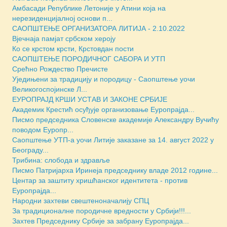
Амбасади Републике Летоније у Атини која на
нерезиденцијалној основи п...
САОПШТЕЊЕ ОРГАНИЗАТОРА ЛИТИЈА - 2.10.2022
Вјечнаја памјат србском хероју
Ко се крстом крсти, Крстовдан пости
САОПШТЕЊЕ ПОРОДИЧНОГ САБОРА И УТП
Срећно Рождество Пречисте
Уједињени за традицију и породицу - Саопштење уочи
Великогоспојинске Л...
ЕУРОПРАЈД КРШИ УСТАВ И ЗАКОНЕ СРБИЈЕ
Академик Крестић осуђује организовање Еуропрајда...
Писмо председника Словенске академије Александру Вучићу
поводом Еуропр...
Саопштење УТП-а уочи Литије заказане за 14. август 2022 у
Београду...
Трибина: слобода и здравље
Писмо Патријарха Иринеја председнику владе 2012 године...
Центар за заштиту хришћанског идентитета - против
Еуропрајда...
Народни захтеви свештеноначалију СПЦ
За традиционалне породичне вредности у Србији!!!...
Захтев Председнику Србије за забрану Еуропрајда...