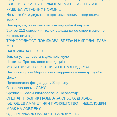
ЗАХТЕВ ЗА СМЕНУ ГОРДАНЕ ЧОМИЋ ЗБОГ ГРУБОГ
КРШЕЊА УСТАВНИХ НОРМИ...
Не може бити дијалога о противуставним предлозима
закона...
Пад председника као симбол падајуће Америке...
Захтев 212 српских интелектуалаца да се спречи закон о
истополним заје...
ТРАНСРОДНОСТ ПОНИЖАВА, ВРЕЂА И НИПОДАШТАВА
ЖЕНЕ...
НАОРУЖАВАЈТЕ СЕ!
Још си уз нас, света мајко, коју муче
Честитка Православне фондације
МОЛИТВА СВЕТОЈ КСЕНИЈИ ПЕТРОГРАДСКОЈ
Некролог брату Мирославу - мирјанину у вечној служби
Цркви...
Православна фондација у Зворнику
Отворено писмо САНУ
Срећно и Богом благословено Новолетије...
СРЕЋАН ПРАЗНИК НАЈМЛАЂА СРБСКА ДРЖАВО
ЊЕГОШЕВ АМАНЕТ ИЛИ ПРОКЛЕТСТВО – ИДЕОЛОШКИ
МРАК НА ЛОВЋЕНУ...
ОД СУМРАКА ДО ВАСКРСЕЊА ЛОВЋЕНА