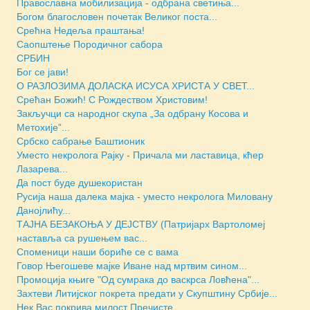
Православна мобилизација - одбрана светиња...
Богом благословен почетак Великог поста...
Срећна Недеља праштања!
Саопштење Породичног сабора
СРБИН
Бог се јави!
O РАЗЛОЗИМА ДОЛАСКА ИСУСА ХРИСТА У СВЕТ...
Срећан Божић! С Рождеством Христовим!
Закључци са народног скупа „За одбрану Косова и
Метохије”...
Србско сабрање Баштионик
Уместо некролога Рајку - Причала ми ластавица, кћер
Лазаревa...
Да пост буде душекористан
Русија наша далека мајка - уместо некролога Миловану
Данојлићу...
ТАЈНА БЕЗАКОЊА У ДЕЈСТВУ (Патријарх Вартоломеј
наставља са рушењем вас...
Споменици наши бориће се с вама
Говор Његошеве мајке Иване над мртвим сином...
Промоција књиге "Од сумрака до васкрса Ловћена"...
Захтеви Литијског покрета предати у Скупштину Србије...
Нек Вас покрива милост Пречисте...