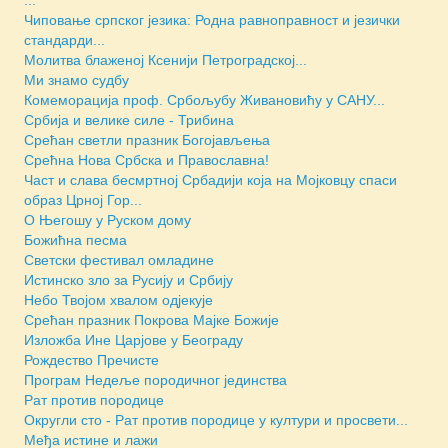
Чиповање српског језика: Родна равноправност и језички
стандарди...
Молитва блаженој Ксенији Петроградској...
Ми знамо судбу
Комеморација проф. Србољубу Живановићу у САНУ...
Србија и велике силе - Трибина
Срећан светли празник Богојављења
Срећна Нова Србска и Православна!
Част и слава бесмртној Србадији која на Мојковцу спаси
образ Црној Гор...
О Његошу у Руском дому
Божићна песма
Светски фестивал омладине
Истинско зло за Русију и Србију
Небо Твојом хвалом одјекује
Срећан празник Покрова Мајке Божије
Изложба Ине Царјове у Београду
Рождество Пречисте
Програм Недеље породичног јединства
Рат против породице
Округли сто - Рат против породице у култури и просвети...
Међа истине и лажи