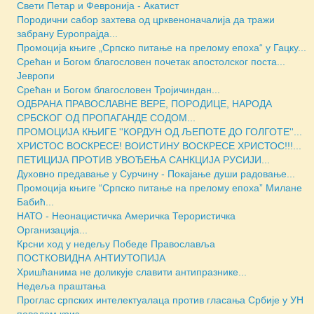
Свети Петар и Февронија - Акатист
Породични сабор захтева од црквеноначалија да тражи
забрану Еуропрајда...
Промоција књиге „Српско питање на прелому епоха“ у Гацку...
Срећан и Богом благословен почетак апостолског поста...
Јевропи
Срећан и Богом благословен Тројичиндан...
ОДБРАНА ПРАВОСЛАВНЕ ВЕРЕ, ПОРОДИЦЕ, НАРОДА
СРБСКОГ ОД ПРОПАГАНДЕ СОДОМ...
ПРОМОЦИЈА КЊИГЕ ''КОРДУН ОД ЉЕПОТЕ ДО ГОЛГОТЕ''...
ХРИСТОС ВОСКРЕСЕ! ВОИСТИНУ ВОСКРЕСЕ ХРИСТОС!!!...
ПЕТИЦИЈА ПРОТИВ УВОЂЕЊА САНКЦИЈА РУСИЈИ...
Духовно предавање у Сурчину - Покајање души радовање...
Промоција књиге “Српско питање на прелому епоха” Милане
Бабић...
НАТО - Неонацистичка Америчка Терористичка
Организација...
Крсни ход у недељу Победе Православља
ПОСТКОВИДНА АНТИУТОПИЈА
Хришћанима не доликује славити антипразнике...
Недеља праштања
Проглас српских интелектуалаца против гласања Србије у УН
поводом криз...