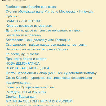
Гробови наши бориће се с вама
Сурчин обележава дане Матроне Московске и Николаја
Србског...
ВАЖНО САОПШТЕЊЕ
Христос воскресе из мёртвых
Дуго трпим, да се испуни све непознато и тајно...
Благе вести о спасењу
Благословен који долази у име Господње...
Скандалозно - најава парастоса названа претњом...
Великопосна молитва Јефрема Сирина
Ко пости, душу гости!
Праштајте браћо и сестре
НОВА ДЕМОКРАТИЈА
ВЕЛИКА ЛАЖ НАШЕГ ДОБА
Шести Васељенски Сабор (680—681) у Константинопољу ...
Света Ксенија - јуродство као виши израз православног
подвижништва...
Кијев без Русије је незамислив
РОЖДЕСТВО ХРИСТОВО
Срећан Бадњи дан
МОЛИТВА СВЕТОМ НИКОЛАЈУ СРБСКОМ
Свим свечарима срећно крсно име