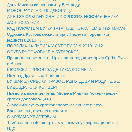
Дани Михољске превлаке у Београду
МОНОГРАФИЈА О ПРИДВОРИЦИ
АПЕЛ ЗА ОДБРАНУ СВЕТИХ СРПСКИХ НОВОМУЧЕНИКА
ЈАСЕНОВАЧКИХ...
КАД ПОРАСТЕМ БИЋУ ТАТА, КАД ПОРАСТЕМ БИЋУ МАМА!...
Одржана Крстовданска литија у Недељи породичног
јединства 2019 ...
ПОРОДИЧНА ЛИТИЈА У СУБОТУ 28.9.2019. У 12
ОСУДА РУСОФОБИЈЕ У БУГАРСКОЈ
Представљање књиге "Црквено-народна историја Срба, Руса
и Влаха...
ШКОЛСКИ ПРИБОР ЗА ДЕЦУ СА КОСМЕТА
Николај Други: Цар-Победник
БУКВАР ЗА СРБСКУ ПРАВОСЛАВНУ ДЕЦУ И РОДИТЕЉЕ...
ВИДОВДАНСКИ КОНЦЕРТ
Представљање књиге др Милана Мицића "Американци -
српски добровољци из...
Академија руско српског спортског пријатељства...
Бројеви на црквенословенском
О МУКАМА ХРИСТОВИМ
Трибина посвећена жртвама покоља у клеронацистичкој
НДХ...