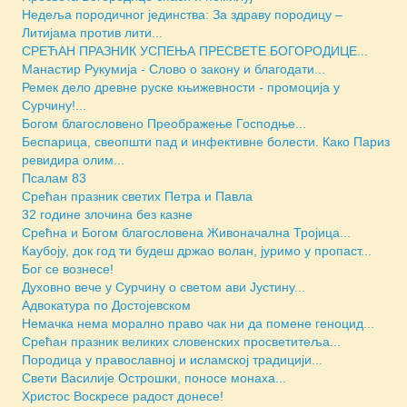
Недеља породичног јединства: За здраву породицу –
Литијама против лити...
СРЕЋАН ПРАЗНИК УСПЕЊА ПРЕСВЕТЕ БОГОРОДИЦЕ...
Манастир Рукумија - Слово о закону и благодати...
Ремек дело древне руске књижевности - промоција у
Сурчину!...
Богом благословено Преображење Господње...
Беспарица, свеопшти пад и инфективне болести. Како Париз
ревидира олим...
Псалам 83
Срећан празник светих Петра и Павла
32 године злочина без казне
Срећна и Богом благословена Живоначална Тројица...
Каубоју, док год ти будеш држао волан, јуримо у пропаст...
Бoг се вознесе!
Духовно вече у Сурчину о светом ави Јустину...
Адвокатура по Достојевском
Немачка нема морално право чак ни да помене геноцид...
Срећан празник великих словенских просветитеља...
Породица у православној и исламској традицији...
Свети Василије Острошки, поносе монаха...
Христос Воскресе радост донесе!