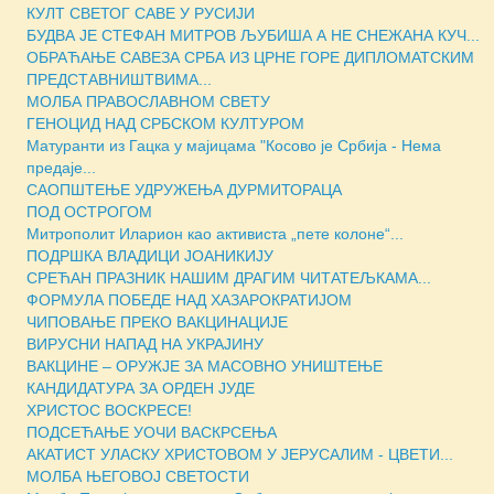
КУЛТ СВЕТОГ САВЕ У РУСИЈИ
БУДВА ЈЕ СТЕФАН МИТРОВ ЉУБИША А НЕ СНЕЖАНА КУЧ...
ОБРАЋАЊЕ САВЕЗА СРБА ИЗ ЦРНЕ ГОРЕ ДИПЛОМАТСКИМ
ПРЕДСТАВНИШТВИМА...
МОЛБА ПРАВОСЛАВНОМ СВЕТУ
ГЕНОЦИД НАД СРБСКОМ КУЛТУРОМ
Матуранти из Гацка у мајицама "Косово је Србија - Нема
предаје...
САОПШТЕЊЕ УДРУЖЕЊА ДУРМИТОРАЦА
ПОД ОСТРОГОМ
Митрополит Иларион као активиста „пете колоне“...
ПОДРШКА ВЛАДИЦИ ЈОАНИКИЈУ
СРЕЋАН ПРАЗНИК НАШИМ ДРАГИМ ЧИТАТЕЉКАМА...
ФОРМУЛА ПОБЕДЕ НАД ХАЗАРОКРАТИЈОМ
ЧИПОВАЊЕ ПРЕКО ВАКЦИНАЦИЈЕ
ВИРУСНИ НАПАД НА УКРАЈИНУ
ВАКЦИНЕ – ОРУЖЈЕ ЗА МАСOВНО УНИШТЕЊЕ
КАНДИДАТУРА ЗА ОРДЕН ЈУДЕ
ХРИСТОС ВОСКРЕСЕ!
ПОДСЕЋАЊЕ УОЧИ ВАСКРСЕЊА
АКАТИСТ УЛАСКУ ХРИСТОВОМ У ЈЕРУСАЛИМ - ЦВЕТИ...
МОЛБА ЊЕГОВОЈ СВЕТОСТИ