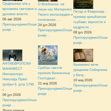
Сједињење зла у
О Всеблагая, не
врховима световне и
лиши нас Матерняго
Петар и Февронија -
духовне власти...
Твоего милосердия и
пример хришћанске
06 авг 2026
попечения......
љубави, верности и
Препоручујемо
Опши
24 јул 2026
мудрости...
рније ...
Препоручујемо
Опши
08 јул 2026
рније ...
Препоручујемо
Опши
рније ...
АНТИЕВРОПСКИ
Књижевно вече
Срећан светли
МАНИФЕСТ
уредника Саборника
празник Вазнесења
Императора
у Бечу...
Господњег...
Николаја Првог
10 мај 2026
21 мај 2026
(рођен 6. јула 1796.
Препоручујемо
Опши
Препоручујемо
Опши
г...
рније ...
рније ...
06 јул 2026
Препоручујемо
Опши
рније ...
Други чланци...