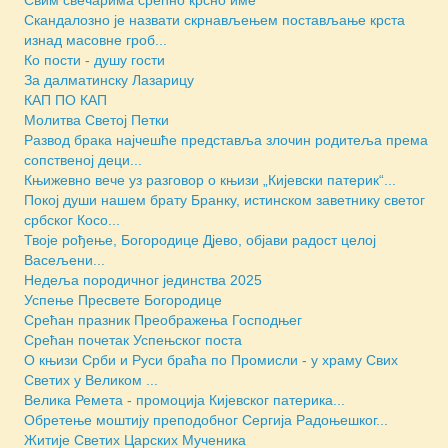
Скандалозно је назвати скрнављењем постављање крста
изнад масовне гроб...
Ко пости - душу гости
За далматинску Лазарицу
КАП ПО КАП
Молитва Светој Петки
Развод брака најчешће представља злочин родитеља према
сопственој деци...
Књижевно вече уз разговор о књизи „Кијевски патерик“...
Покој души нашем брату Бранку, истинском заветнику светог
србског Косо...
Твоје рођење, Богородице Дјево, објави радост целој
Васељени...
Недеља породичног јединства 2025
Успење Пресвете Богородице
Срећан празник Преображења Господњег
Срећан почетак Успењског поста
О књизи Срби и Руси браћа по Промисли - у храму Свих
Светих у Великом ...
Велика Ремета - промоција Кијевског патерика...
Обретење моштију преподобног Сергија Радоњешког...
Житије Светих Царских Мученика