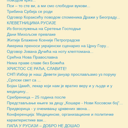
Пси – то сте ви, а ми смо слободни вукови...
Трибина Србија се роди
Одговор Кораксићу поводом споменика Дражи у Београду...
КЛЕВЕТНИЦИМА РУСИЈЕ
Из богослужења на Сретење Господње
Дани Михољске превлаке
Житије Блажене Ксеније Петроградске
Америка преноси украјински сценарио на Црну Гору...
Одговор Јована Дучића на ноту клептомана...
Срећна Нова Православна
Нема праве славе без Божића
ХРИСТОС СЕ РАЂА, СЛАВИТЕ!
СНП Избор је наш: Девети јануар прослављамо уз поруку
„Српски свет са ...
Бојан Цакић, лекар који нам је вратио веру и у људе и у
медицину...
Сребреница – 25 година после
Представљање књиге за децу „Кошаре - Нови Косовски бој“...
Придворица - у очекивању црквених звона...
Конференција: Медицинске, организационе и политичке
карактеристике вак...
ПАПА У РУСИЈИ – ДОБРО НЕ ДОШАО