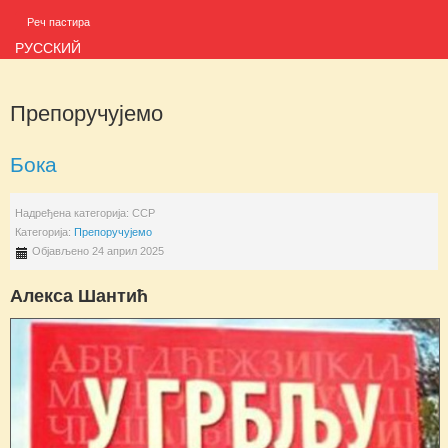
Реч пастира
РУССКИЙ
Препоручујемо
Бока
Надређена категорија:
ССР
Категорија:
Препоручујемо
Објављено 24 април 2025
Алекса Шантић