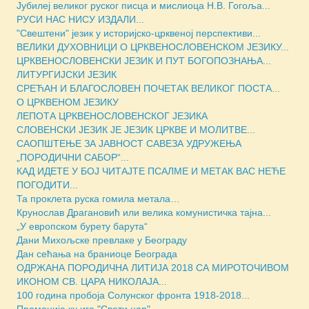
Јубилеј великог руског писца и мислиоца Н.В. Гогоља...
РУСИ НАС НИСУ ИЗДАЛИ...
"Свештени" језик у историјско-црквеној перспективи...
ВЕЛИКИ ДУХОВНИЦИ О ЦРКВЕНОСЛОВЕНСКОМ ЈЕЗИКУ...
ЦРКВЕНОСЛОВЕНСКИ ЈЕЗИК И ПУТ БОГОПОЗНАЊА...
ЛИТУРГИЈСКИ ЈЕЗИК
СРЕЋАН И БЛАГОСЛОВЕН ПОЧЕТАК ВЕЛИКОГ ПОСТА...
О ЦРКВЕНОМ ЈЕЗИКУ
ЛЕПОТА ЦРКВЕНОСЛОВЕНСКОГ ЈЕЗИКА
СЛОВЕНСКИ ЈЕЗИК ЈЕ ЈЕЗИК ЦРКВЕ И МОЛИТВЕ...
САОПШТЕЊЕ ЗА ЈАВНОСТ САВЕЗА УДРУЖЕЊА
„ПОРОДИЧНИ САБОР“...
КАД ИДЕТЕ У БОЈ ЧИТАЈТЕ ПСАЛМЕ И МЕТАК ВАС НЕЋЕ
ПОГОДИТИ...
Та проклета руска гомила метала…
Крунослав Драгановић или велика комунистичка тајна...
„У европском бурету барута“
Дани Михољске превлаке у Београду
Дан сећања на браниоце Београда
ОДРЖАНА ПОРОДИЧНА ЛИТИЈА 2018 СА МИРОТОЧИВОМ
ИКОНОМ СВ. ЦАРА НИКОЛАЈА...
100 година пробоја Солунског фронта 1918-2018...
Промоција књиге "Свети цар"