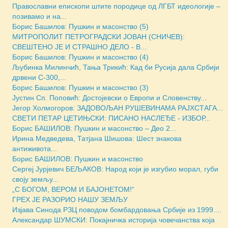
Православни епископи штите породице од ЛГБТ идеологије –
позивамо и на...
Борис Башилов: Пушкин и масонство (5)
МИТРОПОЛИТ ПЕТРОГРАДСКИ ЈОВАН (СНИЧЕВ):
СВЕШТЕНО ЈЕ И СТРАШНО ДЕЛО - В...
Борис Башилов: Пушкин и масонство (4)
Љубинка Милинчић, Тања Трикић: Кад би Русија дала Србији
дрвени С-300,...
Борис Башилов: Пушкин и масонство (3)
Јустин Сп. Поповић: Достојевски о Европи и Словенству...
Јегор Холмогоров: ЗАДОВОЉАН РУШЕВИНАМА РАЈХСТАГА...
СВЕТИ ПЕТАР ЦЕТИЊСКИ: ПИСАНО НАСЛЕЂЕ - ИЗБОР...
Борис БАШИЛОВ: Пушкин и масонство – Део 2...
Ирина Медведева, Татјана Шишова: Шест знакова
антиживота...
Борис БАШИЛОВ: Пушкин и масонство
Сергеј Јурјевич БЕЉАКОВ: Народ који је изгубио морал, губи
своју земљу...
„С БОГОМ, ВЕРОМ И БАЈОНЕТОМ!“
ГРЕХ ЈЕ РАЗОРИО НАШУ ЗЕМЉУ
Изјава Синода РЗЦ поводом бомбардовања Србије из 1999....
Александар ШУМСКИ: Покајничка историја човечанства која