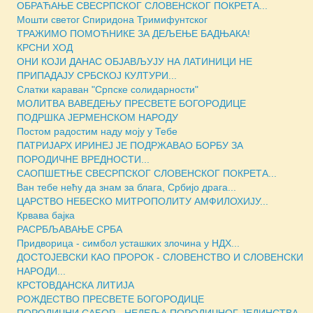
ОБРАЋАЊЕ СВЕСРПСКОГ СЛОВЕНСКОГ ПОКРЕТА...
Мошти светог Спиридона Тримифунтског
ТРАЖИМО ПОМОЋНИКЕ ЗА ДЕЉЕЊЕ БАДЊАКА!
КРСНИ ХОД
ОНИ КОЈИ ДАНАС ОБЈАВЉУЈУ НА ЛАТИНИЦИ НЕ
ПРИПАДАЈУ СРБСКОЈ КУЛТУРИ...
Слатки караван "Српске солидарности"
МОЛИТВА ВАВЕДЕЊУ ПРЕСВЕТЕ БОГОРОДИЦЕ
ПОДРШКА ЈЕРМЕНСКОМ НАРОДУ
Постом радостим наду моју у Тебе
ПАТРИЈАРХ ИРИНЕЈ ЈЕ ПОДРЖАВАО БОРБУ ЗА
ПОРОДИЧНЕ ВРЕДНОСТИ...
САОПШЕТЊЕ СВЕСРПСКОГ СЛОВЕНСКОГ ПОКРЕТА...
Ван тебе нећу да знам за блага, Србијо драга...
ЦАРСТВО НЕБЕСКО МИТРОПОЛИТУ АМФИЛОХИЈУ...
Крвава бајка
РАСРБЉАВАЊЕ СРБА
Придворица - симбол усташких злочина у НДХ...
ДОСТОЈЕВСКИ КАО ПРОРОК - СЛОВЕНСТВО И СЛОВЕНСКИ
НАРОДИ...
КРСТОВДАНСКА ЛИТИЈА
РОЖДЕСТВО ПРЕСВЕТЕ БОГОРОДИЦЕ
ПОРОДИЧНИ САБОР - НЕДЕЉА ПОРОДИЧНОГ ЈЕДИНСТВА