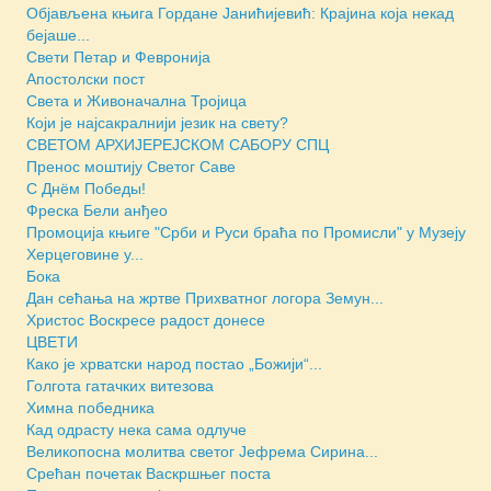
Објављена књига Гордане Јанићијевић: Крајина која некад
бејаше...
Свети Петар и Февронија
Апостолски пост
Света и Живоначална Тројица
Који је најсакралнији језик на свету?
СВЕТОМ АРХИЈЕРЕЈСКОМ САБОРУ СПЦ
Пренос моштију Светог Саве
С Днём Победы!
Фреска Бели анђео
Промоција књиге "Срби и Руси браћа по Промисли" у Музеју
Херцеговине у...
Бока
Дан сећања на жртве Прихватног логора Земун...
Христос Воскресе радост донесе
ЦВЕТИ
Како је хрватски народ постао „Божији“...
Голгота гатачких витезова
Химна победника
Кад одрасту нека сама одлуче
Великопосна молитва светог Јефрема Сирина...
Срећан почетак Васкршњег поста