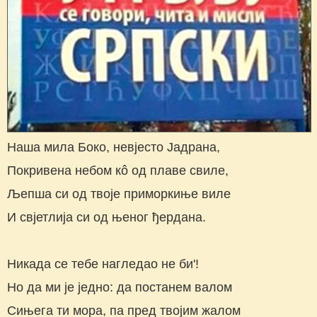
Наша мила Боко, невјесто Јадрана,
Покривена небом кô од плаве свиле,
Љепша си од твоје приморкиње виле
И свјетлија си од њеног ђердана.
Никада се тебе нагледао не би'!
Но да ми је једно: да постанем валом
Сињега ти мора, па пред твојим жалом