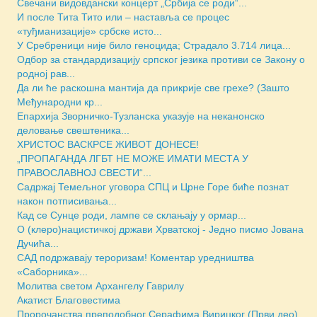
Свечани видовдански концерт „Србија се роди“...
И после Тита Тито или – наставља се процес
«туђманизације» србске исто...
У Сребреници није било геноцида; Страдало 3.714 лица...
Одбор за стандардизацију српског језика противи се Закону о
родној рав...
Да ли ће раскошна мантија да прикрије све грехе? (Зашто
Међународни кр...
Епархија Зворничко-Тузланска указује на неканонско
деловање свештеника...
ХРИСТОС ВАСКРСЕ ЖИВОТ ДОНЕСЕ!
„ПРОПАГАНДА ЛГБТ НЕ МОЖЕ ИМАТИ МЕСТА У
ПРАВОСЛАВНОЈ СВЕСТИ“...
Садржај Темељног уговора СПЦ и Црне Горе биће познат
након потписивања...
Кад се Сунце роди, лампе се склањају у ормар...
О (клеро)нацистичкој држави Хрватској - Једно писмо Јована
Дучића...
САД подржавају тероризам! Коментар уредништва
«Саборника»...
Молитва светом Архангелу Гаврилу
Акатист Благовестима
Пророчанства преподобног Серафима Вирицког (Први део)...