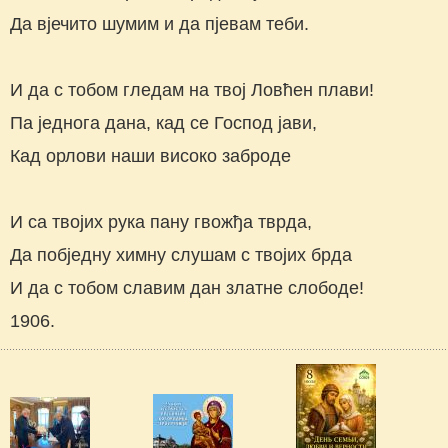
Да вјечито шумим и да пјевам теби.
И да с тобом гледам на твој Ловћен плави!
Па једнога дана, кад се Господ јави,
Кад орлови наши високо заброде
И са твојих рука пану гвожђа тврда,
Да побједну химну слушам с твојих брда
И да с тобом славим дан златне слободе!
1906.