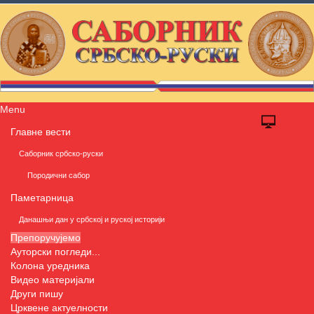
Menu
Главне вести
Саборник србско-руски
Породични сабор
Паметарница
Данашњи дан у србској и руској историји
Препоручујемо
Ауторски погледи...
Колона уредника
Видео материјали
Други пишу
Црквене актуелности