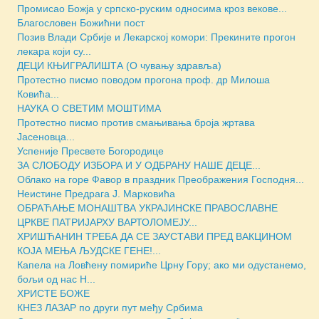
Промисао Божја у српско-руским односима кроз векове...
Благословен Божићни пост
Позив Влади Србије и Лекарској комори: Прекините прогон
лекара који су...
ДЕЦИ КЊИГРАЛИШТА (О чувању здравља)
Протестно писмо поводом прогона проф. др Милоша
Ковића...
НАУКА О СВЕТИМ МОШТИМА
Протестно писмо против смањивања броја жртава
Јасеновца...
Успеније Пресвете Богородице
ЗА СЛОБОДУ ИЗБОРА И У ОДБРАНУ НАШЕ ДЕЦЕ...
Облако на горе Фавор в праздник Преображения Господня...
Неистине Предрага Ј. Марковића
ОБРАЋАЊЕ МОНАШТВА УКРАЈИНСКЕ ПРАВОСЛАВНЕ
ЦРКВЕ ПАТРИЈАРХУ ВАРТОЛОМЕЈУ...
ХРИШЋАНИН ТРЕБА ДА СЕ ЗАУСТАВИ ПРЕД ВАКЦИНОМ
КОЈА МЕЊА ЉУДСКЕ ГЕНЕ!...
Капела на Ловћену помириће Црну Гору; ако ми одустанемо,
бољи од нас Н...
ХРИСТЕ БОЖЕ
КНЕЗ ЛАЗАР по други пут међу Србима