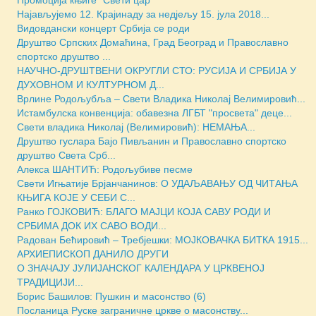
Најављујемо 12. Крајинаду за недјељу 15. јула 2018...
Видовдански концерт Србија се роди
Друштво Српских Домаћина, Град Београд и Православно
спортско друштво ...
НАУЧНО-ДРУШТВЕНИ ОКРУГЛИ СТО: РУСИЈА И СРБИЈА У
ДУХОВНОМ И КУЛТУРНОМ Д...
Врлине Родољубља – Свети Владика Николај Велимировић...
Истамбулска конвенција: обавезна ЛГБТ "просвета" деце...
Свети владика Николај (Велимировић): НЕМАЊА...
Друштво гуслара Бајо Пивљанин и Православно спортско
друштво Света Срб...
Алекса ШАНТИЋ: Родољубиве песме
Свети Игњатиjе Брјанчанинов: О УДАЉАВАЊУ ОД ЧИТАЊА
КЊИГА КОЈЕ У СЕБИ С...
Ранко ГОЈКОВИЋ: БЛАГО МАЈЦИ КОЈА САВУ РОДИ И
СРБИМА ДОК ИХ САВО ВОДИ...
Радован Бећировић – Требјешки: МОЈКОВАЧКА БИТКА 1915...
АРХИЕПИСКОП ДАНИЛО ДРУГИ
О ЗНАЧАЈУ ЈУЛИЈАНСКОГ КАЛЕНДАРА У ЦРКВЕНОЈ
ТРАДИЦИЈИ...
Борис Башилов: Пушкин и масонство (6)
Посланица Руске заграничне цркве о масонству...