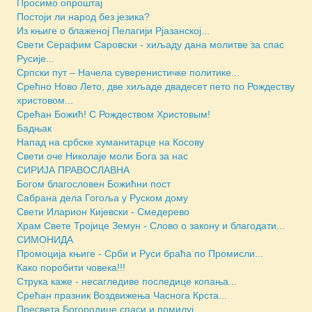
Просимо опроштај
Постоји ли народ без језика?
Из књиге о блаженој Пелагији Рјазанској...
Свети Серафим Саровски - хиљаду дана молитве за спас
Русије...
Српски пут – Начела суверенистичке политике...
Срећно Ново Лето, две хиљаде двадесет пето по Рождеству
христовом...
Срећан Божић! С Рождеством Христовым!
Бадњак
Напад на србске хуманитарце на Косову
Свети оче Николаје моли Бога за нас
СИРИЈА ПРАВОСЛАВНА
Богом благословен Божићни пост
Сабрана дела Гогоља у Руском дому
Свети Иларион Кијевски - Смедерево
Храм Свете Тројице Земун - Слово о закону и благодати...
СИМОНИДА
Промоција књиге - Срби и Руси браћа по Промисли...
Како поробити човека!!!
Струка каже - несагледиве последице копања...
Срећан празник Воздвижења Часнога Крста...
Пресвета Богородице спаси и помилуј