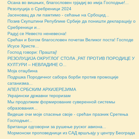
Осана во вишњих, благословен грјадиј во имја Господње!...
Резолуција о Сребреници 2024
Јасеновац да ли памтимо - сећање на Србоцид...
Позив Скупштини Републике Србије да поништи декларацију о
Сребреници и...
Радуј се Невесто неневесна!
Срећан и Богом благословен почетак Великог поста! Господе
Исусе Христе...
Господ говори: Праштај!
РЕЗОЛУЦИЈА ОКРУГЛОГ СТОЛА „РАТ ПРОТИВ ПОРОДИЦЕ У
КУЛТУРИ – НЕВЛАДИНЕ О...
Моја отаџбина
Подршка Породичног сабора борби против промоције
сатанизма...
АПЕЛ СРБСКИМ АРХИЈЕРЕЈИМА
Украјински државни тероризам
Мы продолжим формирование суверенной системы
образования...
Видеше очи моје спасење своје - срећан празник Сретења
Господњег...
Британци одговорни за рушење руског авиона...
Мормонски проповедници из САД вршљају у центру Београда
...