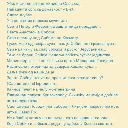
Убили сте десетине милиона Словена...
Нападнута српска државност у БиХ
Слово љубве
У част светих царских мученика
Свети Петар и Февронија заштитници породице...
Света Анастасија Србска
Стоп насиљу над Србима на Космету
Гусле моје од јавора сува - вас је Србин пет вјекова чува...
Сви на Литију за спас србског и руског Јерусалима...
Тако се брани Србија Недеља србско-руског јединства...
Мирис смреке - о новој књизи проте Милорада Голијана...
Расписана потерница за судијом Хашког суда...
Даље руке од наше деце
Зашто Србија плаче на празник свог великог сина?
(Саопштење «Породично...
Каинов печат на челу монтенегрина
Пламенац пријети Кривокапићу: Скинућу мантију и добиће
што подуже засл...
Саопштење Породичног сабора – Литијски покрет није исто
што и Савез Пр...
Не обраћај пажњу на пашчад, него на кидање ланаца......
Ко је Србин и србскога рода - у одбрану Косова светога...