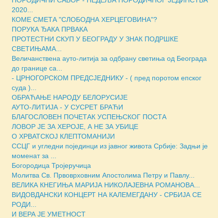
2020...
КОМЕ СМЕТА "СЛОБОДНА ХЕРЦЕГОВИНА"?
ПОРУКА ЂАКА ПРВАКА
ПРОТЕСТНИ СКУП У БЕОГРАДУ У ЗНАК ПОДРШКЕ
СВЕТИЊАМА...
Величанствена ауто-литија за одбрану светиња од Београда
до границе са...
- ЦРНОГОРСКОМ ПРЕДСЈЕДНИКУ - ( пред поротом епског
суда )...
ОБРАЋАЊЕ НАРОДУ БЕЛОРУСИЈЕ
АУТО-ЛИТИЈА - У СУСРЕТ БРАЋИ
БЛАГОСЛОВЕН ПОЧЕТАК УСПЕЊСКОГ ПОСТА
ЛОВОР ЈЕ ЗА ХЕРОЈЕ, А НЕ ЗА УБИЦЕ
О ХРВАТСКОЈ КЛЕПТОМАНИЈИ
ССЦГ и угледни појединци из јавног живота Србије: Задњи је
моменат за ...
Богородица Тројеручица
Молитва Св. Првоврховним Апостолима Петру и Павлу...
ВЕЛИКА КНЕГИЊА МАРИЈА НИКОЛАЈЕВНА РОМАНОВА...
ВИДОВДАНСКИ КОНЦЕРТ НА КАЛЕМЕГДАНУ - СРБИЈА СЕ
РОДИ...
И ВЕРА ЈЕ УМЕТНОСТ