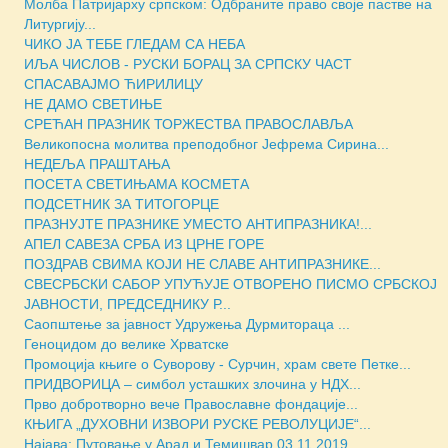
Молба Патријарху српском: Одбраните право своје пастве на
Литургију...
ЧИКО ЈА ТЕБЕ ГЛЕДАМ СА НЕБА
ИЉА ЧИСЛОВ - РУСКИ БОРАЦ ЗА СРПСКУ ЧАСТ
СПАСАВАЈМО ЋИРИЛИЦУ
НЕ ДАМО СВЕТИЊЕ
СРЕЋАН ПРАЗНИК ТОРЖЕСТВА ПРАВОСЛАВЉА
Великопосна молитва преподобног Јефрема Сирина...
НЕДЕЉА ПРАШТАЊА
ПОСЕТА СВЕТИЊАМА КОСМЕТА
ПОДСЕТНИК ЗА ТИТОГОРЦЕ
ПРАЗНУЈТЕ ПРАЗНИКЕ УМЕСТО АНТИПРАЗНИКА!...
АПЕЛ САВЕЗА СРБА ИЗ ЦРНЕ ГОРЕ
ПОЗДРАВ СВИМА КОЈИ НЕ СЛАВЕ АНТИПРАЗНИКЕ...
СВЕСРБСКИ САБОР УПУЋУЈЕ ОТВОРЕНО ПИСМО СРБСКОЈ
ЈАВНОСТИ, ПРЕДСЕДНИКУ Р...
Саопштење за јавност Удружења Дурмитораца ...
Геноцидом до велике Хрватске
Промоција књиге о Суворову - Сурчин, храм свете Петке...
ПРИДВОРИЦА – симбол усташких злочина у НДХ...
Прво добротворно вече Православне фондације...
КЊИГА „ДУХОВНИ ИЗВОРИ РУСКЕ РЕВОЛУЦИJЕ“...
Најава: Путовање у Арад и Темишвар 03.11.2019...