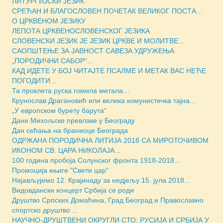
ЛИТУРГИЈСКИ ЈЕЗИК
СРЕЋАН И БЛАГОСЛОВЕН ПОЧЕТАК ВЕЛИКОГ ПОСТА...
О ЦРКВЕНОМ ЈЕЗИКУ
ЛЕПОТА ЦРКВЕНОСЛОВЕНСКОГ ЈЕЗИКА
СЛОВЕНСКИ ЈЕЗИК ЈЕ ЈЕЗИК ЦРКВЕ И МОЛИТВЕ...
САОПШТЕЊЕ ЗА ЈАВНОСТ САВЕЗА УДРУЖЕЊА
„ПОРОДИЧНИ САБОР“...
КАД ИДЕТЕ У БОЈ ЧИТАЈТЕ ПСАЛМЕ И МЕТАК ВАС НЕЋЕ
ПОГОДИТИ...
Та проклета руска гомила метала…
Крунослав Драгановић или велика комунистичка тајна...
„У европском бурету барута“
Дани Михољске превлаке у Београду
Дан сећања на браниоце Београда
ОДРЖАНА ПОРОДИЧНА ЛИТИЈА 2018 СА МИРОТОЧИВОМ
ИКОНОМ СВ. ЦАРА НИКОЛАЈА...
100 година пробоја Солунског фронта 1918-2018...
Промоција књиге "Свети цар"
Најављујемо 12. Крајинаду за недјељу 15. јула 2018...
Видовдански концерт Србија се роди
Друштво Српских Домаћина, Град Београд и Православно
спортско друштво ...
НАУЧНО-ДРУШТВЕНИ ОКРУГЛИ СТО: РУСИЈА И СРБИЈА У