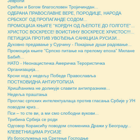
Јевропи
Срећан и Богом благословен Тројичиндан...
ОДБРАНА ПРАВОСЛАВНЕ ВЕРЕ, ПОРОДИЦЕ, НАРОДА
СРБСКОГ ОД ПРОПАГАНДЕ СОДОМ...
ПРОМОЦИЈА КЊИГЕ ''КОРДУН ОД ЉЕПОТЕ ДО ГОЛГОТЕ''...
ХРИСТОС ВОСКРЕСЕ! ВОИСТИНУ ВОСКРЕСЕ ХРИСТОС!!!...
ПЕТИЦИЈА ПРОТИВ УВОЂЕЊА САНКЦИЈА РУСИЈИ...
Духовно предавање у Сурчину - Покајање души радовање...
Промоција књиге “Српско питање на прелому епоха” Милане
Бабић...
НАТО - Неонацистичка Америчка Терористичка
Организација...
Крсни ход у недељу Победе Православља
ПОСТКОВИДНА АНТИУТОПИЈА
Хришћанима не доликује славити антипразнике...
Недеља праштања
Проглас српских интелектуалаца против гласања Србије у УН
поводом криз...
Пси – то сте ви, а ми смо слободни вукови...
Трибина Србија се роди
Одговор Кораксићу поводом споменика Дражи у Београду...
КЛЕВЕТНИЦИМА РУСИЈЕ
Из богослужења на Сретење Господње