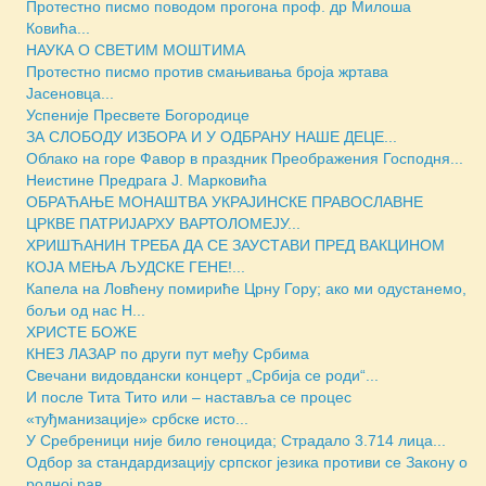
Протестно писмо поводом прогона проф. др Милоша
Ковића...
НАУКА О СВЕТИМ МОШТИМА
Протестно писмо против смањивања броја жртава
Јасеновца...
Успеније Пресвете Богородице
ЗА СЛОБОДУ ИЗБОРА И У ОДБРАНУ НАШЕ ДЕЦЕ...
Облако на горе Фавор в праздник Преображения Господня...
Неистине Предрага Ј. Марковића
ОБРАЋАЊЕ МОНАШТВА УКРАЈИНСКЕ ПРАВОСЛАВНЕ
ЦРКВЕ ПАТРИЈАРХУ ВАРТОЛОМЕЈУ...
ХРИШЋАНИН ТРЕБА ДА СЕ ЗАУСТАВИ ПРЕД ВАКЦИНОМ
КОЈА МЕЊА ЉУДСКЕ ГЕНЕ!...
Капела на Ловћену помириће Црну Гору; ако ми одустанемо,
бољи од нас Н...
ХРИСТЕ БОЖЕ
КНЕЗ ЛАЗАР по други пут међу Србима
Свечани видовдански концерт „Србија се роди“...
И после Тита Тито или – наставља се процес
«туђманизације» србске исто...
У Сребреници није било геноцида; Страдало 3.714 лица...
Одбор за стандардизацију српског језика противи се Закону о
родној рав...