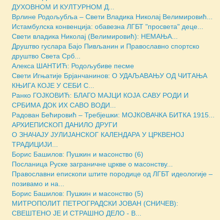
ДУХОВНОМ И КУЛТУРНОМ Д...
Врлине Родољубља – Свети Владика Николај Велимировић...
Истамбулска конвенција: обавезна ЛГБТ "просвета" деце...
Свети владика Николај (Велимировић): НЕМАЊА...
Друштво гуслара Бајо Пивљанин и Православно спортско
друштво Света Срб...
Алекса ШАНТИЋ: Родољубиве песме
Свети Игњатиjе Брјанчанинов: О УДАЉАВАЊУ ОД ЧИТАЊА
КЊИГА КОЈЕ У СЕБИ С...
Ранко ГОЈКОВИЋ: БЛАГО МАЈЦИ КОЈА САВУ РОДИ И
СРБИМА ДОК ИХ САВО ВОДИ...
Радован Бећировић – Требјешки: МОЈКОВАЧКА БИТКА 1915...
АРХИЕПИСКОП ДАНИЛО ДРУГИ
О ЗНАЧАЈУ ЈУЛИЈАНСКОГ КАЛЕНДАРА У ЦРКВЕНОЈ
ТРАДИЦИЈИ...
Борис Башилов: Пушкин и масонство (6)
Посланица Руске заграничне цркве о масонству...
Православни епископи штите породице од ЛГБТ идеологије –
позивамо и на...
Борис Башилов: Пушкин и масонство (5)
МИТРОПОЛИТ ПЕТРОГРАДСКИ ЈОВАН (СНИЧЕВ):
СВЕШТЕНО ЈЕ И СТРАШНО ДЕЛО - В...