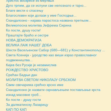
Христос воскресе из мёртвых
Дуго трпим, да се испуни све непознато и тајно...
Благе вести о спасењу
Благословен који долази у име Господње...
Скандалозно - најава парастоса названа претњом...
Великопосна молитва Јефрема Сирина
Ко пости, душу гости!
Праштајте браћо и сестре
НОВА ДЕМОКРАТИЈА
ВЕЛИКА ЛАЖ НАШЕГ ДОБА
Шести Васељенски Сабор (680—681) у Константинопољу ...
Света Ксенија - јуродство као виши израз православног
подвижништва...
Кијев без Русије је незамислив
РОЖДЕСТВО ХРИСТОВО
Срећан Бадњи дан
МОЛИТВА СВЕТОМ НИКОЛАЈУ СРБСКОМ
Свим свечарима срећно крсно име
Скандалозно је назвати скрнављењем постављање крста
изнад масовне гроб...
Ко пости - душу гости
За далматинску Лазарицу
КАП ПО КАП