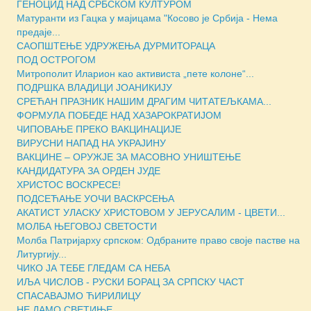
ГЕНОЦИД НАД СРБСКОМ КУЛТУРОМ
Матуранти из Гацка у мајицама "Косово је Србија - Нема
предаје...
САОПШТЕЊЕ УДРУЖЕЊА ДУРМИТОРАЦА
ПОД ОСТРОГОМ
Митрополит Иларион као активиста „пете колоне“...
ПОДРШКА ВЛАДИЦИ ЈОАНИКИЈУ
СРЕЋАН ПРАЗНИК НАШИМ ДРАГИМ ЧИТАТЕЉКАМА...
ФОРМУЛА ПОБЕДЕ НАД ХАЗАРОКРАТИЈОМ
ЧИПОВАЊЕ ПРЕКО ВАКЦИНАЦИЈЕ
ВИРУСНИ НАПАД НА УКРАЈИНУ
ВАКЦИНЕ – ОРУЖЈЕ ЗА МАСOВНО УНИШТЕЊЕ
КАНДИДАТУРА ЗА ОРДЕН ЈУДЕ
ХРИСТОС ВОСКРЕСЕ!
ПОДСЕЋАЊЕ УОЧИ ВАСКРСЕЊА
АКАТИСТ УЛАСКУ ХРИСТОВОМ У ЈЕРУСАЛИМ - ЦВЕТИ...
МОЛБА ЊЕГОВОЈ СВЕТОСТИ
Молба Патријарху српском: Одбраните право своје пастве на
Литургију...
ЧИКО ЈА ТЕБЕ ГЛЕДАМ СА НЕБА
ИЉА ЧИСЛОВ - РУСКИ БОРАЦ ЗА СРПСКУ ЧАСТ
СПАСАВАЈМО ЋИРИЛИЦУ
НЕ ДАМО СВЕТИЊЕ