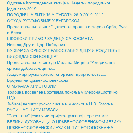
Одржана Крстовданска литија у Недељи породичног
јединства 2019 ...
ПОРОДИЧНА ЛИТИЈА У СУБОТУ 28.9.2019. У 12
ОСУДА РУСОФОБИЈЕ У БУГАРСКОЈ
Представљање књиге "Црквено-народна историја Срба, Руса
и Влаха...
ШКОЛСКИ ПРИБОР ЗА ДЕЦУ СА КОСМЕТА
Николај Други: Цар-Победник
БУКВАР ЗА СРБСКУ ПРАВОСЛАВНУ ДЕЦУ И РОДИТЕЉЕ...
ВИДОВДАНСКИ КОНЦЕРТ
Представљање књиге др Милана Мицића "Американци -
српски добровољци из...
Академија руско српског спортског пријатељства...
Бројеви на црквенословенском
О МУКАМА ХРИСТОВИМ
Трибина посвећена жртвама покоља у клеронацистичкој
НДХ...
Јубилеј великог руског писца и мислиоца Н.В. Гогоља...
РУСИ НАС НИСУ ИЗДАЛИ...
"Свештени" језик у историјско-црквеној перспективи...
ВЕЛИКИ ДУХОВНИЦИ О ЦРКВЕНОСЛОВЕНСКОМ ЈЕЗИКУ...
ЦРКВЕНОСЛОВЕНСКИ ЈЕЗИК И ПУТ БОГОПОЗНАЊА...