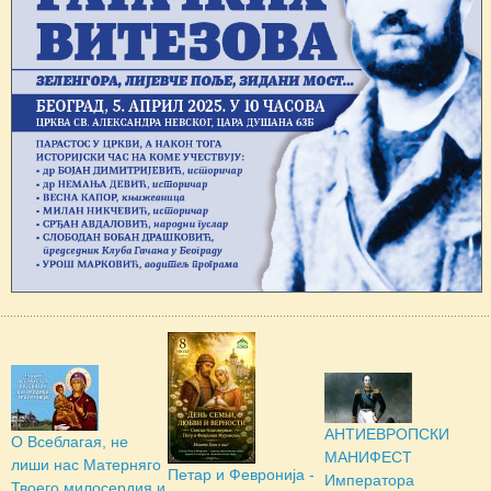
АНТИЕВРОПСКИ
О Всеблагая, не
МАНИФЕСТ
лиши нас Матерняго
Петар и Февронија -
Императора
Твоего милосердия и