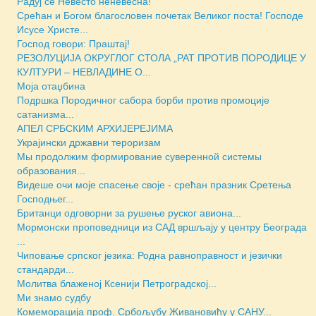
Радуј се Невесто неневесна!
Срећан и Богом благословен почетак Великог поста! Господе
Исусе Христе...
Господ говори: Праштај!
РЕЗОЛУЦИЈА ОКРУГЛОГ СТОЛА „РАТ ПРОТИВ ПОРОДИЦЕ У
КУЛТУРИ – НЕВЛАДИНЕ О...
Моја отаџбина
Подршка Породичног сабора борби против промоције
сатанизма...
АПЕЛ СРБСКИМ АРХИЈЕРЕЈИМА
Украјински државни тероризам
Мы продолжим формирование суверенной системы
образования...
Видеше очи моје спасење своје - срећан празник Сретења
Господњег...
Британци одговорни за рушење руског авиона...
Мормонски проповедници из САД вршљају у центру Београда
...
Чиповање српског језика: Родна равноправност и језички
стандарди...
Молитва блаженој Ксенији Петроградској...
Ми знамо судбу
Комеморација проф. Србољубу Живановићу у САНУ...