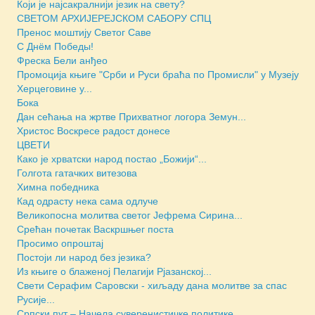
Који је најсакралнији језик на свету?
СВЕТОМ АРХИЈЕРЕЈСКОМ САБОРУ СПЦ
Пренос моштију Светог Саве
С Днём Победы!
Фреска Бели анђео
Промоција књиге "Срби и Руси браћа по Промисли" у Музеју
Херцеговине у...
Бока
Дан сећања на жртве Прихватног логора Земун...
Христос Воскресе радост донесе
ЦВЕТИ
Како је хрватски народ постао „Божији“...
Голгота гатачких витезова
Химна победника
Кад одрасту нека сама одлуче
Великопосна молитва светог Јефрема Сирина...
Срећан почетак Васкршњег поста
Просимо опроштај
Постоји ли народ без језика?
Из књиге о блаженој Пелагији Рјазанској...
Свети Серафим Саровски - хиљаду дана молитве за спас
Русије...
Српски пут – Начела суверенистичке политике...