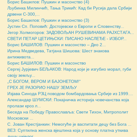
Борис Башилов: Пушкин и масонство (4)
Љубинка Милинчић, Тања Трикић: Кад би Русија дала Србији
дрвени С-300,...
Борис Башилов: Пушкин и масонство (3)
Јустин Сп. Поповић: Достојевски о Европи и Словенству...
Јегор Холмогоров: ЗАДОВОЉАН РУШЕВИНАМА РАЈХСТАГА...
СВЕТИ ПЕТАР ЦЕТИЊСКИ: ПИСАНО НАСЛЕЂЕ - ИЗБОР...
Борис БАШИЛОВ: Пушкин и масонство – Део 2...
Ирина Медведева, Татјана Шишова: Шест знакова
антиживота...
Борис БАШИЛОВ: Пушкин и масонство
Сергеј Јурјевич БЕЉАКОВ: Народ који је изгубио морал, губи
своју земљу...
„С БОГОМ, ВЕРОМ И БАЈОНЕТОМ!“
ГРЕХ ЈЕ РАЗОРИО НАШУ ЗЕМЉУ
Изјава Синода РЗЦ поводом бомбардовања Србије из 1999....
Александар ШУМСКИ: Покајничка историја човечанства која
пролази кроз л...
Беседа на Победу Православља: Свети Тихон, Митрополит
Московски ...
С. Јован Крестјанкин: Немогуће је васпитати децу без Бога ...
ВЕЗ: Суптилна женска вјештина која у основу платна уткива
душу цијелог...