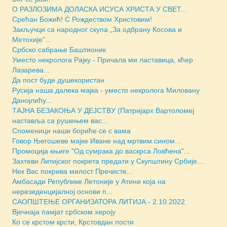
O РАЗЛОЗИМА ДОЛАСКА ИСУСА ХРИСТА У СВЕТ...
Срећан Божић! С Рождеством Христовим!
Закључци са народног скупа „За одбрану Косова и
Метохије”...
Србско сабрање Баштионик
Уместо некролога Рајку - Причала ми ластавица, кћер
Лазаревa...
Да пост буде душекористан
Русија наша далека мајка - уместо некролога Миловану
Данојлићу...
ТАЈНА БЕЗАКОЊА У ДЕЈСТВУ (Патријарх Вартоломеј
наставља са рушењем вас...
Споменици наши бориће се с вама
Говор Његошеве мајке Иване над мртвим сином...
Промоција књиге "Од сумрака до васкрса Ловћена"...
Захтеви Литијског покрета предати у Скупштину Србије...
Нек Вас покрива милост Пречисте...
Амбасади Републике Летоније у Атини која на
нерезиденцијалној основи п...
САОПШТЕЊЕ ОРГАНИЗАТОРА ЛИТИЈА - 2.10.2022
Вјечнаја памјат србском хероју
Ко се крстом крсти, Крстовдан пости