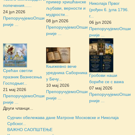
пример хришћанске
Николаја Првог
попечения......
љубави, верности и
(рођен 6. јула 1796.
24 јул 2026
мудрости...
г...
Препоручујемо
Опши
08 јул 2026
06 јул 2026
рније ...
Препоручујемо
Опши
Препоручујемо
Опши
рније ...
рније ...
Књижевно вече
Срећан светли
уредника Саборника
Гробови наши
празник Вазнесења
у Бечу...
бориће се с вама
Господњег...
10 мај 2026
07 мај 2026
21 мај 2026
Препоручујемо
Опши
Препоручујемо
Опши
Препоручујемо
Опши
рније ...
рније ...
рније ...
Други чланци...
Сурчин обележава дане Матроне Московске и Николаја
Србског...
ВАЖНО САОПШТЕЊЕ