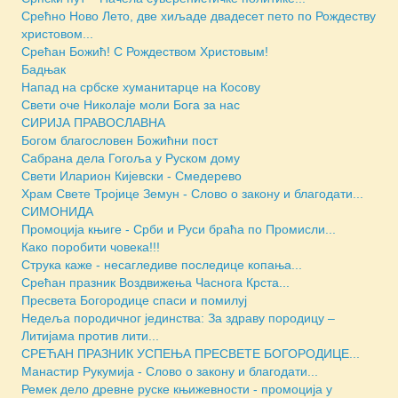
Срећно Ново Лето, две хиљаде двадесет пето по Рождеству
христовом...
Срећан Божић! С Рождеством Христовым!
Бадњак
Напад на србске хуманитарце на Косову
Свети оче Николаје моли Бога за нас
СИРИЈА ПРАВОСЛАВНА
Богом благословен Божићни пост
Сабрана дела Гогоља у Руском дому
Свети Иларион Кијевски - Смедерево
Храм Свете Тројице Земун - Слово о закону и благодати...
СИМОНИДА
Промоција књиге - Срби и Руси браћа по Промисли...
Како поробити човека!!!
Струка каже - несагледиве последице копања...
Срећан празник Воздвижења Часнога Крста...
Пресвета Богородице спаси и помилуј
Недеља породичног јединства: За здраву породицу –
Литијама против лити...
СРЕЋАН ПРАЗНИК УСПЕЊА ПРЕСВЕТЕ БОГОРОДИЦЕ...
Манастир Рукумија - Слово о закону и благодати...
Ремек дело древне руске књижевности - промоција у