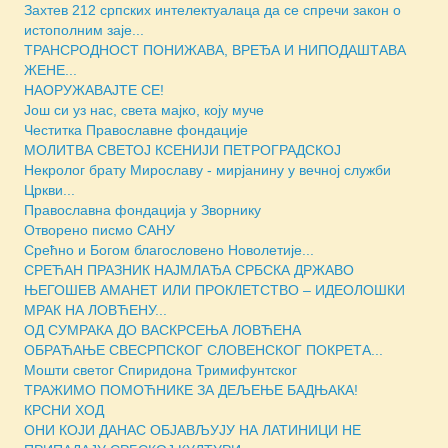
Захтев 212 српских интелектуалаца да се спречи закон о
истополним заје...
ТРАНСРОДНОСТ ПОНИЖАВА, ВРЕЂА И НИПОДАШТАВА
ЖЕНЕ...
НАОРУЖАВАЈТЕ СЕ!
Још си уз нас, света мајко, коју муче
Честитка Православне фондације
МОЛИТВА СВЕТОЈ КСЕНИЈИ ПЕТРОГРАДСКОЈ
Некролог брату Мирославу - мирјанину у вечној служби
Цркви...
Православна фондација у Зворнику
Отворено писмо САНУ
Срећно и Богом благословено Новолетије...
СРЕЋАН ПРАЗНИК НАЈМЛАЂА СРБСКА ДРЖАВО
ЊЕГОШЕВ АМАНЕТ ИЛИ ПРОКЛЕТСТВО – ИДЕОЛОШКИ
МРАК НА ЛОВЋЕНУ...
ОД СУМРАКА ДО ВАСКРСЕЊА ЛОВЋЕНА
ОБРАЋАЊЕ СВЕСРПСКОГ СЛОВЕНСКОГ ПОКРЕТА...
Мошти светог Спиридона Тримифунтског
ТРАЖИМО ПОМОЋНИКЕ ЗА ДЕЉЕЊЕ БАДЊАКА!
КРСНИ ХОД
ОНИ КОЈИ ДАНАС ОБЈАВЉУЈУ НА ЛАТИНИЦИ НЕ