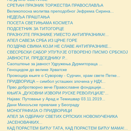
СРЕЋАН ПРАЗНИК ТОРЖЕСТВА ПРАВОСЛАВЉА
Великопосна молитва преподобног Јефрема Сирина...
НЕДЕЉА ПРАШТАЊА
ПОСЕТА СВЕТИЊАМА КОСМЕТА
ПОДСЕТНИК ЗА ТИТОГОРЦЕ
ПРАЗНУЈТЕ ПРАЗНИКЕ УМЕСТО АНТИПРАЗНИКА!...
АПЕЛ САВЕЗА СРБА ИЗ ЦРНЕ ГОРЕ
ПОЗДРАВ СВИМА КОЈИ НЕ СЛАВЕ АНТИПРАЗНИКЕ...
СВЕСРБСКИ САБОР УПУЋУЈЕ ОТВОРЕНО ПИСМО СРБСКОЈ
ЈАВНОСТИ, ПРЕДСЕДНИКУ Р...
Саопштење за јавност Удружења Дурмитораца ...
Геноцидом до велике Хрватске
Промоција књиге о Суворову - Сурчин, храм свете Петке...
ПРИДВОРИЦА – симбол усташких злочина у НДХ...
Прво добротворно вече Православне фондације...
КЊИГА „ДУХОВНИ ИЗВОРИ РУСКЕ РЕВОЛУЦИJЕ“...
Најава: Путовање у Арад и Темишвар 03.11.2019...
Дани Михољске превлаке у Београду
МОНОГРАФИЈА О ПРИДВОРИЦИ
АПЕЛ ЗА ОДБРАНУ СВЕТИХ СРПСКИХ НОВОМУЧЕНИКА
ЈАСЕНОВАЧКИХ...
КАД ПОРАСТЕМ БИЋУ ТАТА, КАД ПОРАСТЕМ БИЋУ МАМА!...