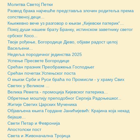
Молитва Светој Петки
Развод брака најчешће представља злочин родитеља према
сопственој деци...
Књижевно вече уз разговор о књизи „Кијевски патерик“...
Покој души нашем брату Бранку, истинском заветнику светог
србског Косо...
Твоје рођење, Богородице Дјево, објави радост целој
Васељени...
Недеља породичног јединства 2025
Успење Пресвете Богородице
Срећан празник Преображења Господњег
Срећан почетак Успењског поста
О књизи Срби и Руси браћа по Промисли - у храму Свих
Светих у Великом ...
Велика Ремета - промоција Кијевског патерика...
Обретење моштију преподобног Сергија Радоњешког...
Житије Светих Царских Мученика
Објављена књига Гордане Јанићијевић: Крајина која некад
бејаше...
Свети Петар и Февронија
Апостолски пост
Света и Живоначална Тројица