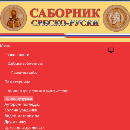
Menu
Главне вести
Саборник србско-руски
Породични сабор
Паметарница
Данашњи дан у србској и руској историји
Препоручујемо
Ауторски погледи...
Колона уредника
Видео материјали
Други пишу
Црквене актуелности