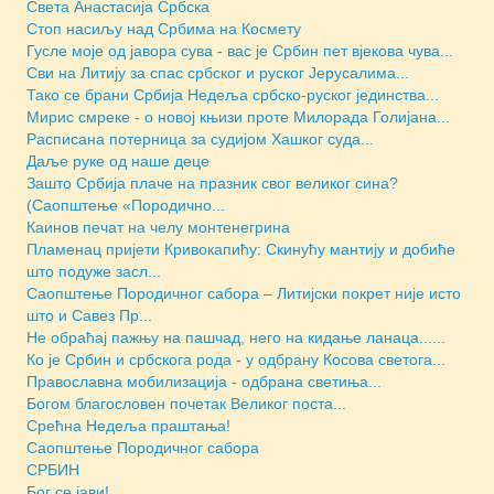
Света Анастасија Србска
Стоп насиљу над Србима на Космету
Гусле моје од јавора сува - вас је Србин пет вјекова чува...
Сви на Литију за спас србског и руског Јерусалима...
Тако се брани Србија Недеља србско-руског јединства...
Мирис смреке - о новој књизи проте Милорада Голијана...
Расписана потерница за судијом Хашког суда...
Даље руке од наше деце
Зашто Србија плаче на празник свог великог сина?
(Саопштење «Породично...
Каинов печат на челу монтенегрина
Пламенац пријети Кривокапићу: Скинућу мантију и добиће
што подуже засл...
Саопштење Породичног сабора – Литијски покрет није исто
што и Савез Пр...
Не обраћај пажњу на пашчад, него на кидање ланаца......
Ко је Србин и србскога рода - у одбрану Косова светога...
Православна мобилизација - одбрана светиња...
Богом благословен почетак Великог поста...
Срећна Недеља праштања!
Саопштење Породичног сабора
СРБИН
Бог се јави!