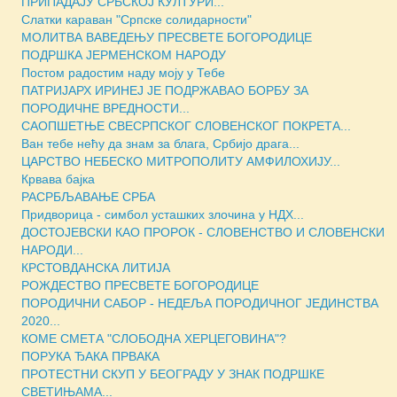
ПРИПАДАЈУ СРБСКОЈ КУЛТУРИ...
Слатки караван "Српске солидарности"
МОЛИТВА ВАВЕДЕЊУ ПРЕСВЕТЕ БОГОРОДИЦЕ
ПОДРШКА ЈЕРМЕНСКОМ НАРОДУ
Постом радостим наду моју у Тебе
ПАТРИЈАРХ ИРИНЕЈ ЈЕ ПОДРЖАВАО БОРБУ ЗА
ПОРОДИЧНЕ ВРЕДНОСТИ...
САОПШЕТЊЕ СВЕСРПСКОГ СЛОВЕНСКОГ ПОКРЕТА...
Ван тебе нећу да знам за блага, Србијо драга...
ЦАРСТВО НЕБЕСКО МИТРОПОЛИТУ АМФИЛОХИЈУ...
Крвава бајка
РАСРБЉАВАЊЕ СРБА
Придворица - симбол усташких злочина у НДХ...
ДОСТОЈЕВСКИ КАО ПРОРОК - СЛОВЕНСТВО И СЛОВЕНСКИ
НАРОДИ...
КРСТОВДАНСКА ЛИТИЈА
РОЖДЕСТВО ПРЕСВЕТЕ БОГОРОДИЦЕ
ПОРОДИЧНИ САБОР - НЕДЕЉА ПОРОДИЧНОГ ЈЕДИНСТВА
2020...
КОМЕ СМЕТА "СЛОБОДНА ХЕРЦЕГОВИНА"?
ПОРУКА ЂАКА ПРВАКА
ПРОТЕСТНИ СКУП У БЕОГРАДУ У ЗНАК ПОДРШКЕ
СВЕТИЊАМА...