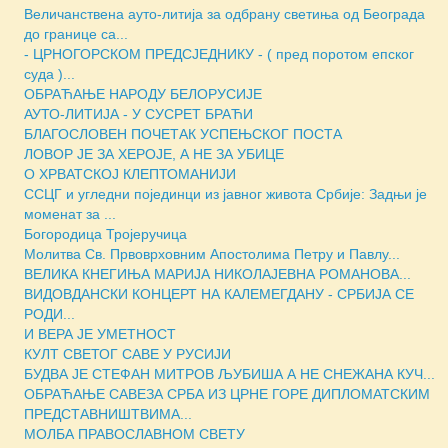
Величанствена ауто-литија за одбрану светиња од Београда
до границе са...
- ЦРНОГОРСКОМ ПРЕДСЈЕДНИКУ - ( пред поротом епског
суда )...
ОБРАЋАЊЕ НАРОДУ БЕЛОРУСИЈЕ
АУТО-ЛИТИЈА - У СУСРЕТ БРАЋИ
БЛАГОСЛОВЕН ПОЧЕТАК УСПЕЊСКОГ ПОСТА
ЛОВОР ЈЕ ЗА ХЕРОЈЕ, А НЕ ЗА УБИЦЕ
О ХРВАТСКОЈ КЛЕПТОМАНИЈИ
ССЦГ и угледни појединци из јавног живота Србије: Задњи је
моменат за ...
Богородица Тројеручица
Молитва Св. Првоврховним Апостолима Петру и Павлу...
ВЕЛИКА КНЕГИЊА МАРИЈА НИКОЛАЈЕВНА РОМАНОВА...
ВИДОВДАНСКИ КОНЦЕРТ НА КАЛЕМЕГДАНУ - СРБИЈА СЕ
РОДИ...
И ВЕРА ЈЕ УМЕТНОСТ
КУЛТ СВЕТОГ САВЕ У РУСИЈИ
БУДВА ЈЕ СТЕФАН МИТРОВ ЉУБИША А НЕ СНЕЖАНА КУЧ...
ОБРАЋАЊЕ САВЕЗА СРБА ИЗ ЦРНЕ ГОРЕ ДИПЛОМАТСКИМ
ПРЕДСТАВНИШТВИМА...
МОЛБА ПРАВОСЛАВНОМ СВЕТУ