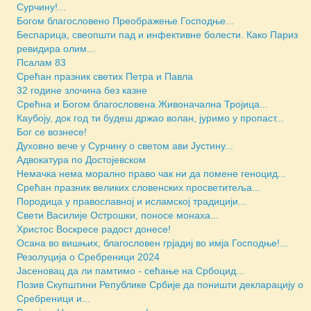
Сурчину!...
Богом благословено Преображење Господње...
Беспарица, свеопшти пад и инфективне болести. Како Париз
ревидира олим...
Псалам 83
Срећан празник светих Петра и Павла
32 године злочина без казне
Срећна и Богом благословена Живоначална Тројица...
Каубоју, док год ти будеш држао волан, јуримо у пропаст...
Бoг се вознесе!
Духовно вече у Сурчину о светом ави Јустину...
Адвокатура по Достојевском
Немачка нема морално право чак ни да помене геноцид...
Срећан празник великих словенских просветитеља...
Породица у православној и исламској традицији...
Свети Василије Острошки, поносе монаха...
Христос Воскресе радост донесе!
Осана во вишњих, благословен грјадиј во имја Господње!...
Резолуција о Сребреници 2024
Јасеновац да ли памтимо - сећање на Србоцид...
Позив Скупштини Републике Србије да поништи декларацију о
Сребреници и...