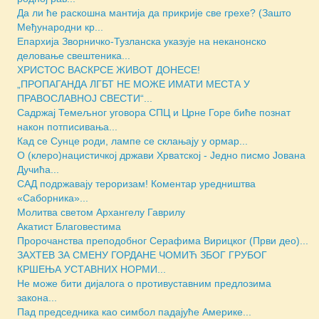
Да ли ће раскошна мантија да прикрије све грехе? (Зашто
Међународни кр...
Епархија Зворничко-Тузланска указује на неканонско
деловање свештеника...
ХРИСТОС ВАСКРСЕ ЖИВОТ ДОНЕСЕ!
„ПРОПАГАНДА ЛГБТ НЕ МОЖЕ ИМАТИ МЕСТА У
ПРАВОСЛАВНОЈ СВЕСТИ“...
Садржај Темељног уговора СПЦ и Црне Горе биће познат
након потписивања...
Кад се Сунце роди, лампе се склањају у ормар...
О (клеро)нацистичкој држави Хрватској - Једно писмо Јована
Дучића...
САД подржавају тероризам! Коментар уредништва
«Саборника»...
Молитва светом Архангелу Гаврилу
Акатист Благовестима
Пророчанства преподобног Серафима Вирицког (Први део)...
ЗАХТЕВ ЗА СМЕНУ ГОРДАНЕ ЧОМИЋ ЗБОГ ГРУБОГ
КРШЕЊА УСТАВНИХ НОРМИ...
Не може бити дијалога о противуставним предлозима
закона...
Пад председника као симбол падајуће Америке...