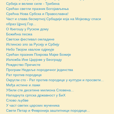
Србија и велике силе - Трибина
Срећан светли празник Богојављења
Срећна Нова Србска и Православна!
Част и слава бесмртној Србадији која на Мојковцу спаси
образ Црној Гор...
О Његошу у Руском дому
Божићна песма
Светски фестивал омладине
Истинско зло за Русију и Србију
Небо Твојом хвалом одјекује
Срећан празник Покрова Мајке Божије
Изложба Ине Царјове у Београду
Рождество Пречисте
Програм Недеље породичног јединства
Рат против породице
Округли сто - Рат против породице у култури и просвети...
Међа истине и лажи
Убили сте десетине милиона Словена...
Нападнута српска државност у БиХ
Слово љубве
У част светих царских мученика
Свети Петар и Февронија заштитници породице...