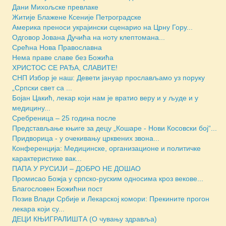
Дани Михољске превлаке
Житије Блажене Ксеније Петроградске
Америка преноси украјински сценарио на Црну Гору...
Одговор Јована Дучића на ноту клептомана...
Срећна Нова Православна
Нема праве славе без Божића
ХРИСТОС СЕ РАЂА, СЛАВИТЕ!
СНП Избор је наш: Девети јануар прослављамо уз поруку
„Српски свет са ...
Бојан Цакић, лекар који нам је вратио веру и у људе и у
медицину...
Сребреница – 25 година после
Представљање књиге за децу „Кошаре - Нови Косовски бој“...
Придворица - у очекивању црквених звона...
Конференција: Медицинске, организационе и политичке
карактеристике вак...
ПАПА У РУСИЈИ – ДОБРО НЕ ДОШАО
Промисао Божја у српско-руским односима кроз векове...
Благословен Божићни пост
Позив Влади Србије и Лекарској комори: Прекините прогон
лекара који су...
ДЕЦИ КЊИГРАЛИШТА (О чувању здравља)