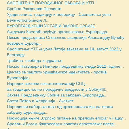
САОПШТЕЊЕ ПОРОДИЧНОГ САБОРА И УТП
Срећно Рождество Пречисте
Уједињени за традицију и породицу - Саопштење уочи
Великогоспојинске Л...
ЕУРОПРАЈД КРШИ УСТАВ И ЗАКОНЕ СРБИЈЕ
Академик Крестић осуђује организовање Еуропрајда...
Писмо председника Словенске академије Александру Вучићу
поводом Еуропр...
Саопштење УТП-а уочи Литије заказане за 14. август 2022 у
Београду...
Трибина: слобода и здравље
Писмо Патријарха Иринеја председнику владе 2012 године...
Центар за заштиту хришћанског идентитета - против
Еуропрајда...
Народни захтеви свештеноначалију СПЦ
За традиционалне породичне вредности у Србији!!!...
Захтев Председнику Србије за забрану Еуропрајда...
Свети Петар и Февронија - Акатист
Породични сабор захтева од црквеноначалија да тражи
забрану Еуропрајда...
Промоција књиге „Српско питање на прелому епоха“ у Гацку...
Срећан и Богом благословен почетак апостолског поста...