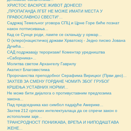
ХРИСТОС ВАСКРСЕ ЖИВОТ ДОНЕСЕ!
„ПРОПАГАНДА ЛГБТ НЕ МОЖЕ ИМАТИ МЕСТА У
ПРАВОСЛАВНОЈ СВЕСТИ“...
Садржај Темељног уговора СПЦ и Црне Горе биће познат
након потписивања...
Кад се Сунце роди, лампе се склањају у ормар...
О (клеро)нацистичкој држави Хрватској - Једно писмо Јована
Дучића...
САД подржавају тероризам! Коментар уредништва
«Саборника»...
Молитва светом Архангелу Гаврилу
Акатист Благовестима
Пророчанства преподобног Серафима Вирицког (Први део)...
ЗАХТЕВ ЗА СМЕНУ ГОРДАНЕ ЧОМИЋ ЗБОГ ГРУБОГ
КРШЕЊА УСТАВНИХ НОРМИ...
Не може бити дијалога о противуставним предлозима
закона...
Пад председника као симбол падајуће Америке...
Захтев 212 српских интелектуалаца да се спречи закон о
истополним заје...
ТРАНСРОДНОСТ ПОНИЖАВА, ВРЕЂА И НИПОДАШТАВА
ЖЕНЕ...