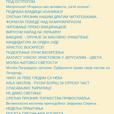
ПОД ОСТРОГОМ
Митрополит Иларион као активиста „пете колоне“...
ПОДРШКА ВЛАДИЦИ ЈОАНИКИЈУ
СРЕЋАН ПРАЗНИК НАШИМ ДРАГИМ ЧИТАТЕЉКАМА...
ФОРМУЛА ПОБЕДЕ НАД ХАЗАРОКРАТИЈОМ
ЧИПОВАЊЕ ПРЕКО ВАКЦИНАЦИЈЕ
ВИРУСНИ НАПАД НА УКРАЈИНУ
ВАКЦИНЕ – ОРУЖЈЕ ЗА МАСOВНО УНИШТЕЊЕ
КАНДИДАТУРА ЗА ОРДЕН ЈУДЕ
ХРИСТОС ВОСКРЕСЕ!
ПОДСЕЋАЊЕ УОЧИ ВАСКРСЕЊА
АКАТИСТ УЛАСКУ ХРИСТОВОМ У ЈЕРУСАЛИМ - ЦВЕТИ...
МОЛБА ЊЕГОВОЈ СВЕТОСТИ
Молба Патријарху српском: Одбраните право своје пастве на
Литургију...
ЧИКО ЈА ТЕБЕ ГЛЕДАМ СА НЕБА
ИЉА ЧИСЛОВ - РУСКИ БОРАЦ ЗА СРПСКУ ЧАСТ
СПАСАВАЈМО ЋИРИЛИЦУ
НЕ ДАМО СВЕТИЊЕ
СРЕЋАН ПРАЗНИК ТОРЖЕСТВА ПРАВОСЛАВЉА
Великопосна молитва преподобног Јефрема Сирина...
НЕДЕЉА ПРАШТАЊА
ПОСЕТА СВЕТИЊАМА КОСМЕТА