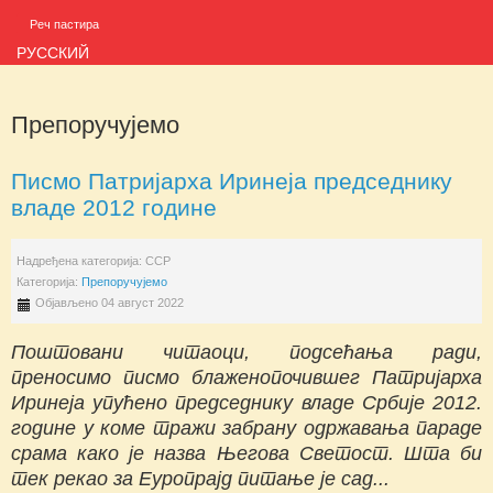
Реч пастира
РУССКИЙ
Препоручујемо
Писмо Патријарха Иринеја председнику
владе 2012 године
Надређена категорија:
ССР
Категорија:
Препоручујемо
Објављено 04 август 2022
Поштовани читаоци, подсећања ради,
преносимо писмо блаженопочившег Патријарха
Иринеја упућено председнику владе Србије 2012.
године у коме тражи забрану одржавања параде
срама како је назва Његова Светост. Шта би
тек рекао за Еуропрајд питање је сад...