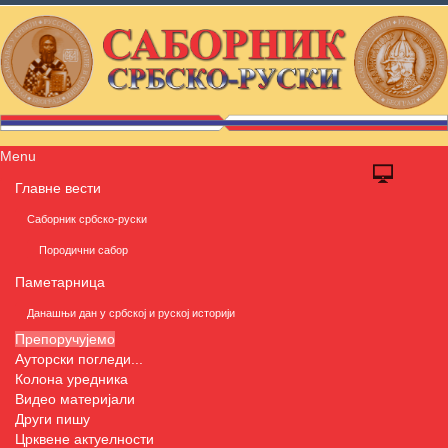
Menu
Главне вести
Саборник србско-руски
Породични сабор
Паметарница
Данашњи дан у србској и руској историји
Препоручујемо
Ауторски погледи...
Колона уредника
Видео материјали
Други пишу
Црквене актуелности