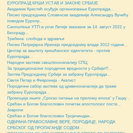
ЕУРОПРАЈД КРШИ УСТАВ И ЗАКОНЕ СРБИЈЕ
Академик Крестић осуђује организовање Еуропрајда...
Писмо председника Словенске академије Александру Вучићу
поводом Еуропр...
Саопштење УТП-а уочи Литије заказане за 14. август 2022 у
Београду...
Трибина: слобода и здравље
Писмо Патријарха Иринеја председнику владе 2012 године...
Центар за заштиту хришћанског идентитета - против
Еуропрајда...
Народни захтеви свештеноначалију СПЦ
За традиционалне породичне вредности у Србији!!!...
Захтев Председнику Србије за забрану Еуропрајда...
Свети Петар и Февронија - Акатист
Породични сабор захтева од црквеноначалија да тражи
забрану Еуропрајда...
Промоција књиге „Српско питање на прелому епоха“ у Гацку...
Срећан и Богом благословен почетак апостолског поста...
Јевропи
Срећан и Богом благословен Тројичиндан...
ОДБРАНА ПРАВОСЛАВНЕ ВЕРЕ, ПОРОДИЦЕ, НАРОДА
СРБСКОГ ОД ПРОПАГАНДЕ СОДОМ...