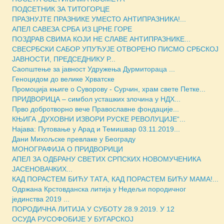
ПОДСЕТНИК ЗА ТИТОГОРЦЕ
ПРАЗНУЈТЕ ПРАЗНИКЕ УМЕСТО АНТИПРАЗНИКА!...
АПЕЛ САВЕЗА СРБА ИЗ ЦРНЕ ГОРЕ
ПОЗДРАВ СВИМА КОЈИ НЕ СЛАВЕ АНТИПРАЗНИКЕ...
СВЕСРБСКИ САБОР УПУЋУЈЕ ОТВОРЕНО ПИСМО СРБСКОЈ
ЈАВНОСТИ, ПРЕДСЕДНИКУ Р...
Саопштење за јавност Удружења Дурмитораца ...
Геноцидом до велике Хрватске
Промоција књиге о Суворову - Сурчин, храм свете Петке...
ПРИДВОРИЦА – симбол усташких злочина у НДХ...
Прво добротворно вече Православне фондације...
КЊИГА „ДУХОВНИ ИЗВОРИ РУСКЕ РЕВОЛУЦИJЕ“...
Најава: Путовање у Арад и Темишвар 03.11.2019...
Дани Михољске превлаке у Београду
МОНОГРАФИЈА О ПРИДВОРИЦИ
АПЕЛ ЗА ОДБРАНУ СВЕТИХ СРПСКИХ НОВОМУЧЕНИКА
ЈАСЕНОВАЧКИХ...
КАД ПОРАСТЕМ БИЋУ ТАТА, КАД ПОРАСТЕМ БИЋУ МАМА!...
Одржана Крстовданска литија у Недељи породичног
јединства 2019 ...
ПОРОДИЧНА ЛИТИЈА У СУБОТУ 28.9.2019. У 12
ОСУДА РУСОФОБИЈЕ У БУГАРСКОЈ