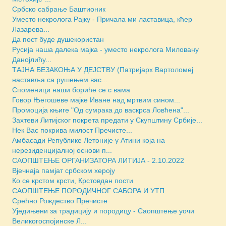
Србско сабрање Баштионик
Уместо некролога Рајку - Причала ми ластавица, кћер
Лазаревa...
Да пост буде душекористан
Русија наша далека мајка - уместо некролога Миловану
Данојлићу...
ТАЈНА БЕЗАКОЊА У ДЕЈСТВУ (Патријарх Вартоломеј
наставља са рушењем вас...
Споменици наши бориће се с вама
Говор Његошеве мајке Иване над мртвим сином...
Промоција књиге "Од сумрака до васкрса Ловћена"...
Захтеви Литијског покрета предати у Скупштину Србије...
Нек Вас покрива милост Пречисте...
Амбасади Републике Летоније у Атини која на
нерезиденцијалној основи п...
САОПШТЕЊЕ ОРГАНИЗАТОРА ЛИТИЈА - 2.10.2022
Вјечнаја памјат србском хероју
Ко се крстом крсти, Крстовдан пости
САОПШТЕЊЕ ПОРОДИЧНОГ САБОРА И УТП
Срећно Рождество Пречисте
Уједињени за традицију и породицу - Саопштење уочи
Великогоспојинске Л...