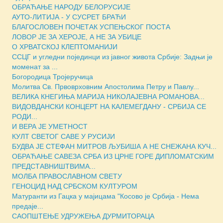
ОБРАЋАЊЕ НАРОДУ БЕЛОРУСИЈЕ
АУТО-ЛИТИЈА - У СУСРЕТ БРАЋИ
БЛАГОСЛОВЕН ПОЧЕТАК УСПЕЊСКОГ ПОСТА
ЛОВОР ЈЕ ЗА ХЕРОЈЕ, А НЕ ЗА УБИЦЕ
О ХРВАТСКОЈ КЛЕПТОМАНИЈИ
ССЦГ и угледни појединци из јавног живота Србије: Задњи је
моменат за ...
Богородица Тројеручица
Молитва Св. Првоврховним Апостолима Петру и Павлу...
ВЕЛИКА КНЕГИЊА МАРИЈА НИКОЛАЈЕВНА РОМАНОВА...
ВИДОВДАНСКИ КОНЦЕРТ НА КАЛЕМЕГДАНУ - СРБИЈА СЕ
РОДИ...
И ВЕРА ЈЕ УМЕТНОСТ
КУЛТ СВЕТОГ САВЕ У РУСИЈИ
БУДВА ЈЕ СТЕФАН МИТРОВ ЉУБИША А НЕ СНЕЖАНА КУЧ...
ОБРАЋАЊЕ САВЕЗА СРБА ИЗ ЦРНЕ ГОРЕ ДИПЛОМАТСКИМ
ПРЕДСТАВНИШТВИМА...
МОЛБА ПРАВОСЛАВНОМ СВЕТУ
ГЕНОЦИД НАД СРБСКОМ КУЛТУРОМ
Матуранти из Гацка у мајицама "Косово је Србија - Нема
предаје...
САОПШТЕЊЕ УДРУЖЕЊА ДУРМИТОРАЦА