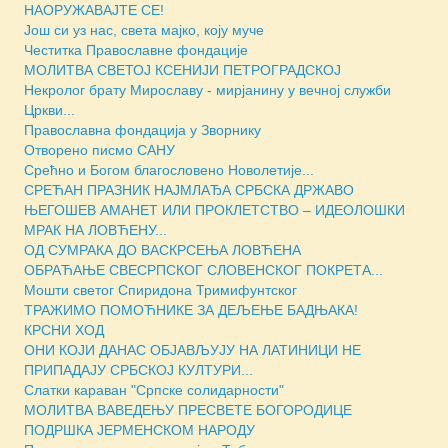
НАОРУЖАВАЈТЕ СЕ!
Још си уз нас, света мајко, коју муче
Честитка Православне фондације
МОЛИТВА СВЕТОЈ КСЕНИЈИ ПЕТРОГРАДСКОЈ
Некролог брату Мирославу - мирјанину у вечној служби
Цркви...
Православна фондација у Зворнику
Отворено писмо САНУ
Срећно и Богом благословено Новолетије...
СРЕЋАН ПРАЗНИК НАЈМЛАЂА СРБСКА ДРЖАВО
ЊЕГОШЕВ АМАНЕТ ИЛИ ПРОКЛЕТСТВО – ИДЕОЛОШКИ
МРАК НА ЛОВЋЕНУ...
ОД СУМРАКА ДО ВАСКРСЕЊА ЛОВЋЕНА
ОБРАЋАЊЕ СВЕСРПСКОГ СЛОВЕНСКОГ ПОКРЕТА...
Мошти светог Спиридона Тримифунтског
ТРАЖИМО ПОМОЋНИКЕ ЗА ДЕЉЕЊЕ БАДЊАКА!
КРСНИ ХОД
ОНИ КОЈИ ДАНАС ОБЈАВЉУЈУ НА ЛАТИНИЦИ НЕ
ПРИПАДАЈУ СРБСКОЈ КУЛТУРИ...
Слатки караван "Српске солидарности"
МОЛИТВА ВАВЕДЕЊУ ПРЕСВЕТЕ БОГОРОДИЦЕ
ПОДРШКА ЈЕРМЕНСКОМ НАРОДУ