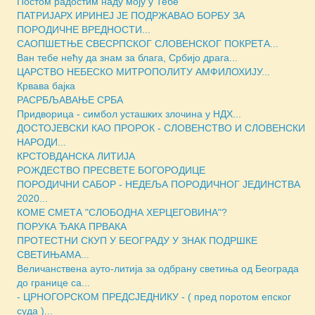
Постом радостим наду моју у Тебе
ПАТРИЈАРХ ИРИНЕЈ ЈЕ ПОДРЖАВАО БОРБУ ЗА
ПОРОДИЧНЕ ВРЕДНОСТИ...
САОПШЕТЊЕ СВЕСРПСКОГ СЛОВЕНСКОГ ПОКРЕТА...
Ван тебе нећу да знам за блага, Србијо драга...
ЦАРСТВО НЕБЕСКО МИТРОПОЛИТУ АМФИЛОХИЈУ...
Крвава бајка
РАСРБЉАВАЊЕ СРБА
Придворица - симбол усташких злочина у НДХ...
ДОСТОЈЕВСКИ КАО ПРОРОК - СЛОВЕНСТВО И СЛОВЕНСКИ
НАРОДИ...
КРСТОВДАНСКА ЛИТИЈА
РОЖДЕСТВО ПРЕСВЕТЕ БОГОРОДИЦЕ
ПОРОДИЧНИ САБОР - НЕДЕЉА ПОРОДИЧНОГ ЈЕДИНСТВА
2020...
КОМЕ СМЕТА "СЛОБОДНА ХЕРЦЕГОВИНА"?
ПОРУКА ЂАКА ПРВАКА
ПРОТЕСТНИ СКУП У БЕОГРАДУ У ЗНАК ПОДРШКЕ
СВЕТИЊАМА...
Величанствена ауто-литија за одбрану светиња од Београда
до границе са...
- ЦРНОГОРСКОМ ПРЕДСЈЕДНИКУ - ( пред поротом епског
суда )...