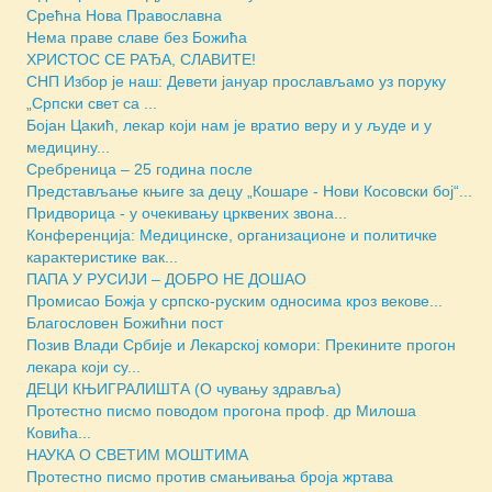
Срећна Нова Православна
Нема праве славе без Божића
ХРИСТОС СЕ РАЂА, СЛАВИТЕ!
СНП Избор је наш: Девети јануар прослављамо уз поруку
„Српски свет са ...
Бојан Цакић, лекар који нам је вратио веру и у људе и у
медицину...
Сребреница – 25 година после
Представљање књиге за децу „Кошаре - Нови Косовски бој“...
Придворица - у очекивању црквених звона...
Конференција: Медицинске, организационе и политичке
карактеристике вак...
ПАПА У РУСИЈИ – ДОБРО НЕ ДОШАО
Промисао Божја у српско-руским односима кроз векове...
Благословен Божићни пост
Позив Влади Србије и Лекарској комори: Прекините прогон
лекара који су...
ДЕЦИ КЊИГРАЛИШТА (О чувању здравља)
Протестно писмо поводом прогона проф. др Милоша
Ковића...
НАУКА О СВЕТИМ МОШТИМА
Протестно писмо против смањивања броја жртава