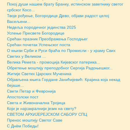
Покој души нашем брату Бранку, истинском заветнику светог
србског Косо...
Твоје рођење, Богородице Дјево, објави радост целој
Васељени...
Недеља породичног јединства 2025
Успење Пресвете Богородице
Срећан празник Преображења Господњег
Срећан почетак Успењског поста
О књизи Срби и Руси браћа по Промисли - у храму Свих
Светих у Великом ...
Велика Ремета - промоција Кијевског патерика...
Обретење моштију преподобног Сергија Радоњешког...
Житије Светих Царских Мученика
Објављена књига Гордане Јанићијевић: Крајина која некад
бејаше...
Свети Петар и Февронија
Апостолски пост
Света и Живоначална Тројица
Који је најсакралнији језик на свету?
СВЕТОМ АРХИЈЕРЕЈСКОМ САБОРУ СПЦ
Пренос моштију Светог Саве
С Днём Победы!