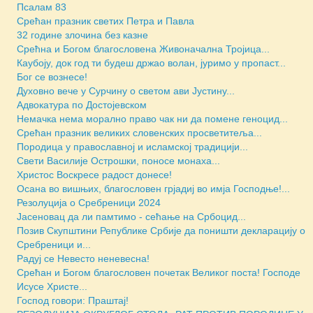
Псалам 83
Срећан празник светих Петра и Павла
32 године злочина без казне
Срећна и Богом благословена Живоначална Тројица...
Каубоју, док год ти будеш држао волан, јуримо у пропаст...
Бoг се вознесе!
Духовно вече у Сурчину о светом ави Јустину...
Адвокатура по Достојевском
Немачка нема морално право чак ни да помене геноцид...
Срећан празник великих словенских просветитеља...
Породица у православној и исламској традицији...
Свети Василије Острошки, поносе монаха...
Христос Воскресе радост донесе!
Осана во вишњих, благословен грјадиј во имја Господње!...
Резолуција о Сребреници 2024
Јасеновац да ли памтимо - сећање на Србоцид...
Позив Скупштини Републике Србије да поништи декларацију о
Сребреници и...
Радуј се Невесто неневесна!
Срећан и Богом благословен почетак Великог поста! Господе
Исусе Христе...
Господ говори: Праштај!