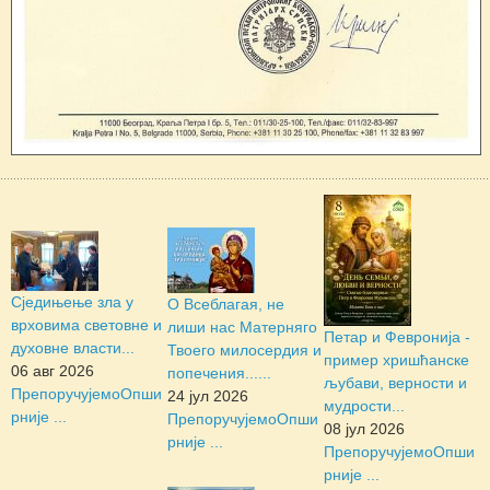
Сједињење зла у
О Всеблагая, не
врховима световне и
лиши нас Матерняго
Петар и Февронија -
духовне власти...
Твоего милосердия и
пример хришћанске
06 авг 2026
попечения......
љубави, верности и
Препоручујемо
Опши
24 јул 2026
мудрости...
рније ...
Препоручујемо
Опши
08 јул 2026
рније ...
Препоручујемо
Опши
рније ...