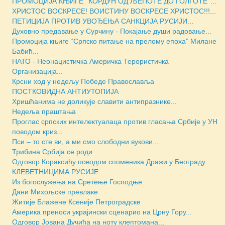
ПРОМОЦИЈА КЊИГЕ ''КОРДУН ОД ЉЕПОТЕ ДО ГОЛГОТЕ''...
ХРИСТОС ВОСКРЕСЕ! ВОИСТИНУ ВОСКРЕСЕ ХРИСТОС!!!...
ПЕТИЦИЈА ПРОТИВ УВОЂЕЊА САНКЦИЈА РУСИЈИ...
Духовно предавање у Сурчину - Покајање души радовање...
Промоција књиге “Српско питање на прелому епоха” Милане
Бабић...
НАТО - Неонацистичка Америчка Терористичка
Организација...
Крсни ход у недељу Победе Православља
ПОСТКОВИДНА АНТИУТОПИЈА
Хришћанима не доликује славити антипразнике...
Недеља праштања
Проглас српских интелектуалаца против гласања Србије у УН
поводом криз...
Пси – то сте ви, а ми смо слободни вукови...
Трибина Србија се роди
Одговор Кораксићу поводом споменика Дражи у Београду...
КЛЕВЕТНИЦИМА РУСИЈЕ
Из богослужења на Сретење Господње
Дани Михољске превлаке
Житије Блажене Ксеније Петроградске
Америка преноси украјински сценарио на Црну Гору...
Одговор Јована Дучића на ноту клептомана...