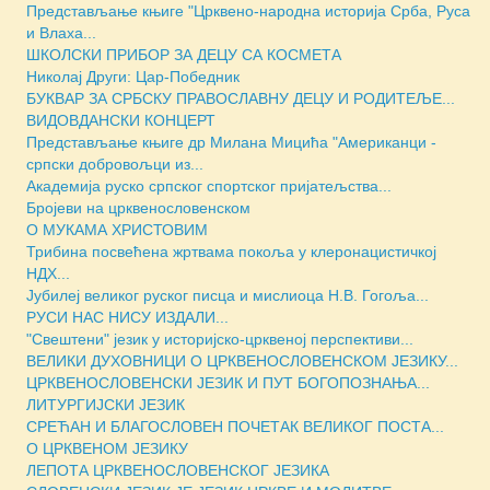
Представљање књиге "Црквено-народна историја Срба, Руса
и Влаха...
ШКОЛСКИ ПРИБОР ЗА ДЕЦУ СА КОСМЕТА
Николај Други: Цар-Победник
БУКВАР ЗА СРБСКУ ПРАВОСЛАВНУ ДЕЦУ И РОДИТЕЉЕ...
ВИДОВДАНСКИ КОНЦЕРТ
Представљање књиге др Милана Мицића "Американци -
српски добровољци из...
Академија руско српског спортског пријатељства...
Бројеви на црквенословенском
О МУКАМА ХРИСТОВИМ
Трибина посвећена жртвама покоља у клеронацистичкој
НДХ...
Јубилеј великог руског писца и мислиоца Н.В. Гогоља...
РУСИ НАС НИСУ ИЗДАЛИ...
"Свештени" језик у историјско-црквеној перспективи...
ВЕЛИКИ ДУХОВНИЦИ О ЦРКВЕНОСЛОВЕНСКОМ ЈЕЗИКУ...
ЦРКВЕНОСЛОВЕНСКИ ЈЕЗИК И ПУТ БОГОПОЗНАЊА...
ЛИТУРГИЈСКИ ЈЕЗИК
СРЕЋАН И БЛАГОСЛОВЕН ПОЧЕТАК ВЕЛИКОГ ПОСТА...
О ЦРКВЕНОМ ЈЕЗИКУ
ЛЕПОТА ЦРКВЕНОСЛОВЕНСКОГ ЈЕЗИКА