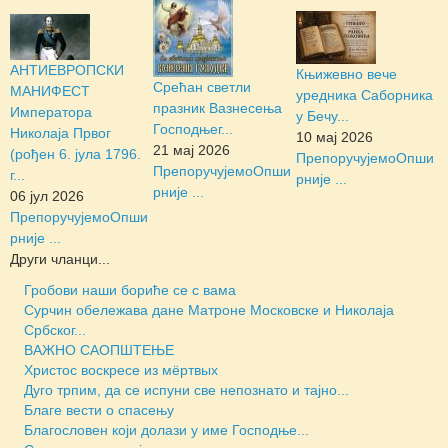
АНТИЕВРОПСКИ
Књижевно вече
Срећан светли
МАНИФЕСТ
уредника Саборника
празник Вазнесења
Императора
у Бечу...
Господњег...
Николаја Првог
10 мај 2026
21 мај 2026
(рођен 6. јула 1796.
Препоручујемо
Опши
Препоручујемо
Опши
г...
рније ...
рније ...
06 јул 2026
Препоручујемо
Опши
рније ...
Други чланци...
Гробови наши бориће се с вама
Сурчин обележава дане Матроне Московске и Николаја
Србског...
ВАЖНО САОПШТЕЊЕ
Христос воскресе из мёртвых
Дуго трпим, да се испуни све непознато и тајно...
Благе вести о спасењу
Благословен који долази у име Господње...