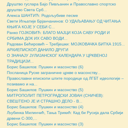
Друштво гуслара Бајо Пивљанин и Православно спортско
друштво Света Срб...
Алекса ШАНТИЋ: Родољубиве песме
Свети Игњатиjе Брјанчанинов: О УДАЉАВАЊУ ОД ЧИТАЊА
КЊИГА КОЈЕ У СЕБИ С...
Ранко ГОЈКОВИЋ: БЛАГО МАЈЦИ КОЈА САВУ РОДИ И
СРБИМА ДОК ИХ САВО ВОДИ...
Радован Бећировић – Требјешки: МОЈКОВАЧКА БИТКА 1915...
АРХИЕПИСКОП ДАНИЛО ДРУГИ
О ЗНАЧАЈУ ЈУЛИЈАНСКОГ КАЛЕНДАРА У ЦРКВЕНОЈ
ТРАДИЦИЈИ...
Борис Башилов: Пушкин и масонство (6)
Посланица Руске заграничне цркве о масонству...
Православни епископи штите породице од ЛГБТ идеологије –
позивамо и на...
Борис Башилов: Пушкин и масонство (5)
МИТРОПОЛИТ ПЕТРОГРАДСКИ ЈОВАН (СНИЧЕВ):
СВЕШТЕНО ЈЕ И СТРАШНО ДЕЛО - В...
Борис Башилов: Пушкин и масонство (4)
Љубинка Милинчић, Тања Трикић: Кад би Русија дала Србији
дрвени С-300,...
Борис Башилов: Пушкин и масонство (3)