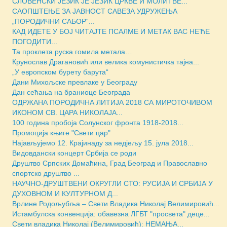
СЛОВЕНСКИ ЈЕЗИК ЈЕ ЈЕЗИК ЦРКВЕ И МОЛИТВЕ...
САОПШТЕЊЕ ЗА ЈАВНОСТ САВЕЗА УДРУЖЕЊА
„ПОРОДИЧНИ САБОР“...
КАД ИДЕТЕ У БОЈ ЧИТАЈТЕ ПСАЛМЕ И МЕТАК ВАС НЕЋЕ
ПОГОДИТИ...
Та проклета руска гомила метала…
Крунослав Драгановић или велика комунистичка тајна...
„У европском бурету барута“
Дани Михољске превлаке у Београду
Дан сећања на браниоце Београда
ОДРЖАНА ПОРОДИЧНА ЛИТИЈА 2018 СА МИРОТОЧИВОМ
ИКОНОМ СВ. ЦАРА НИКОЛАЈА...
100 година пробоја Солунског фронта 1918-2018...
Промоција књиге "Свети цар"
Најављујемо 12. Крајинаду за недјељу 15. јула 2018...
Видовдански концерт Србија се роди
Друштво Српских Домаћина, Град Београд и Православно
спортско друштво ...
НАУЧНО-ДРУШТВЕНИ ОКРУГЛИ СТО: РУСИЈА И СРБИЈА У
ДУХОВНОМ И КУЛТУРНОМ Д...
Врлине Родољубља – Свети Владика Николај Велимировић...
Истамбулска конвенција: обавезна ЛГБТ "просвета" деце...
Свети владика Николај (Велимировић): НЕМАЊА...