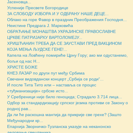
Јасеновца...
Успеније Пресвете Богородице
ЗА СЛОБОДУ ИЗБОРА И У ОДБРАНУ НАШЕ ДЕЦЕ...
Облако на горе Фавор в праздник Преображения Господня...
Неистине Предрага Ј. Марковића
ОБРАЋАЊЕ МОНАШТВА УКРАЈИНСКЕ ПРАВОСЛАВНЕ
ЦРКВЕ ПАТРИЈАРХУ ВАРТОЛОМЕЈУ...
ХРИШЋАНИН ТРЕБА ДА СЕ ЗАУСТАВИ ПРЕД ВАКЦИНОМ
КОЈА МЕЊА ЉУДСКЕ ГЕНЕ!...
Капела на Ловћену помириће Црну Гору; ако ми одустанемо,
бољи од нас Н...
ХРИСТЕ БОЖЕ
КНЕЗ ЛАЗАР по други пут међу Србима
Свечани видовдански концерт „Србија се роди“...
И после Тита Тито или – наставља се процес
«туђманизације» србске исто...
У Сребреници није било геноцида; Страдало 3.714 лица...
Одбор за стандардизацију српског језика противи се Закону о
родној рав...
Да ли ће раскошна мантија да прикрије све грехе? (Зашто
Међународни кр...
Епархија Зворничко-Тузланска указује на неканонско
деловање свештеника...