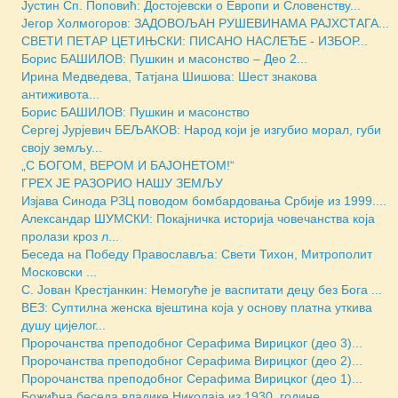
Јустин Сп. Поповић: Достојевски о Европи и Словенству...
Јегор Холмогоров: ЗАДОВОЉАН РУШЕВИНАМА РАЈХСТАГА...
СВЕТИ ПЕТАР ЦЕТИЊСКИ: ПИСАНО НАСЛЕЂЕ - ИЗБОР...
Борис БАШИЛОВ: Пушкин и масонство – Део 2...
Ирина Медведева, Татјана Шишова: Шест знакова
антиживота...
Борис БАШИЛОВ: Пушкин и масонство
Сергеј Јурјевич БЕЉАКОВ: Народ који је изгубио морал, губи
своју земљу...
„С БОГОМ, ВЕРОМ И БАЈОНЕТОМ!“
ГРЕХ ЈЕ РАЗОРИО НАШУ ЗЕМЉУ
Изјава Синода РЗЦ поводом бомбардовања Србије из 1999....
Александар ШУМСКИ: Покајничка историја човечанства која
пролази кроз л...
Беседа на Победу Православља: Свети Тихон, Митрополит
Московски ...
С. Јован Крестјанкин: Немогуће је васпитати децу без Бога ...
ВЕЗ: Суптилна женска вјештина која у основу платна уткива
душу цијелог...
Пророчанства преподобног Серафима Вирицког (део 3)...
Пророчанства преподобног Серафима Вирицког (део 2)...
Пророчанства преподобног Серафима Вирицког (део 1)...
Божићна беседа владике Николаја из 1930. године...