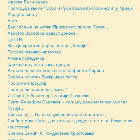
Фреска Бели анђео
Промоција књиге "Срби и Руси браћа по Промисли" у Музеју
Херцеговине у...
Бока
Дан сећања на жртве Прихватног логора Земун...
Христос Воскресе радост донесе
ЦВЕТИ
Како је хрватски народ постао „Божији“...
Голгота гатачких витезова
Химна победника
Кад одрасту нека сама одлуче
Великопосна молитва светог Јефрема Сирина...
Срећан почетак Васкршњег поста
Просимо опроштај
Постоји ли народ без језика?
Из књиге о блаженој Пелагији Рјазанској...
Свети Серафим Саровски - хиљаду дана молитве за спас
Русије...
Српски пут – Начела суверенистичке политике...
Срећно Ново Лето, две хиљаде двадесет пето по Рождеству
христовом...
Срећан Божић! С Рождеством Христовым!
Бадњак