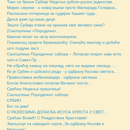
Тако се брани Србија Недеља србско-руског јединства...
Мирис смреке - о новој књизи проте Милорада Голијана...
Расписана потерница за судијом Хашког суда...
Даље руке од наше деце
Зашто Србија плаче на празник свог великог сина?
(Саопштење «Породично...
Каинов печат на челу монтенегрина
Пламенац пријети Кривокапићу: Скинућу мантију и добиће
што подуже засл...
Саопштење Породичног сабора – Литијски покрет није исто
што и Савез Пр...
Не обраћај пажњу на пашчад, него на кидање ланаца......
Ко је Србин и србскога рода - у одбрану Косова светога...
Православна мобилизација - одбрана светиња...
Богом благословен почетак Великог поста...
Срећна Недеља праштања!
Саопштење Породичног сабора
СРБИН
Бог се јави!
O РАЗЛОЗИМА ДОЛАСКА ИСУСА ХРИСТА У СВЕТ...
Срећан Божић! С Рождеством Христовим!
Закључци са народног скупа „За одбрану Косова и
Метохије”...