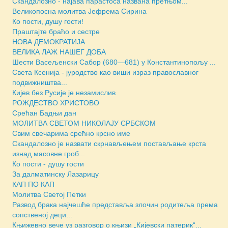
Скандалозно - најава парастоса названа претњом...
Великопосна молитва Јефрема Сирина
Ко пости, душу гости!
Праштајте браћо и сестре
НОВА ДЕМОКРАТИЈА
ВЕЛИКА ЛАЖ НАШЕГ ДОБА
Шести Васељенски Сабор (680—681) у Константинопољу ...
Света Ксенија - јуродство као виши израз православног
подвижништва...
Кијев без Русије је незамислив
РОЖДЕСТВО ХРИСТОВО
Срећан Бадњи дан
МОЛИТВА СВЕТОМ НИКОЛАЈУ СРБСКОМ
Свим свечарима срећно крсно име
Скандалозно је назвати скрнављењем постављање крста
изнад масовне гроб...
Ко пости - душу гости
За далматинску Лазарицу
КАП ПО КАП
Молитва Светој Петки
Развод брака најчешће представља злочин родитеља према
сопственој деци...
Књижевно вече уз разговор о књизи „Кијевски патерик“...