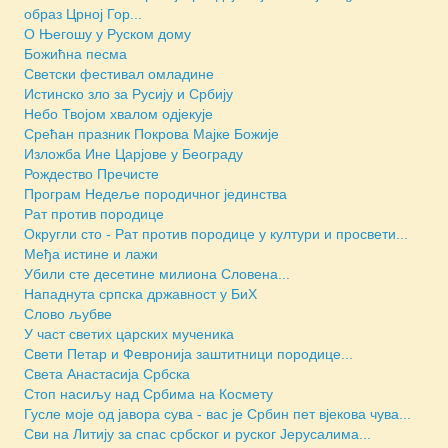
образ Црној Гор...
О Његошу у Руском дому
Божићна песма
Светски фестивал омладине
Истинско зло за Русију и Србију
Небо Твојом хвалом одјекује
Срећан празник Покрова Мајке Божије
Изложба Ине Царјове у Београду
Рождество Пречисте
Програм Недеље породичног јединства
Рат против породице
Округли сто - Рат против породице у култури и просвети...
Међа истине и лажи
Убили сте десетине милиона Словена...
Нападнута српска државност у БиХ
Слово љубве
У част светих царских мученика
Свети Петар и Февронија заштитници породице...
Света Анастасија Србска
Стоп насиљу над Србима на Космету
Гусле моје од јавора сува - вас је Србин пет вјекова чува...
Сви на Литију за спас србског и руског Јерусалима...