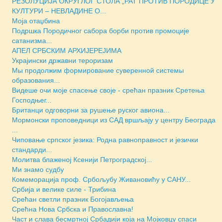
РЕЗОЛУЦИЈА ОКРУГЛОГ СТОЛА „РАТ ПРОТИВ ПОРОДИЦЕ У
КУЛТУРИ – НЕВЛАДИНЕ О...
Моја отаџбина
Подршка Породичног сабора борби против промоције
сатанизма...
АПЕЛ СРБСКИМ АРХИЈЕРЕЈИМА
Украјински државни тероризам
Мы продолжим формирование суверенной системы
образования...
Видеше очи моје спасење своје - срећан празник Сретења
Господњег...
Британци одговорни за рушење руског авиона...
Мормонски проповедници из САД вршљају у центру Београда
...
Чиповање српског језика: Родна равноправност и језички
стандарди...
Молитва блаженој Ксенији Петроградској...
Ми знамо судбу
Комеморација проф. Србољубу Живановићу у САНУ...
Србија и велике силе - Трибина
Срећан светли празник Богојављења
Срећна Нова Србска и Православна!
Част и слава бесмртној Србадији која на Мојковцу спаси