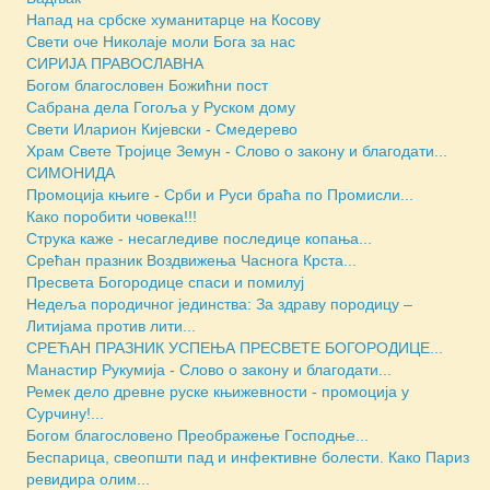
Напад на србске хуманитарце на Косову
Свети оче Николаје моли Бога за нас
СИРИЈА ПРАВОСЛАВНА
Богом благословен Божићни пост
Сабрана дела Гогоља у Руском дому
Свети Иларион Кијевски - Смедерево
Храм Свете Тројице Земун - Слово о закону и благодати...
СИМОНИДА
Промоција књиге - Срби и Руси браћа по Промисли...
Како поробити човека!!!
Струка каже - несагледиве последице копања...
Срећан празник Воздвижења Часнога Крста...
Пресвета Богородице спаси и помилуј
Недеља породичног јединства: За здраву породицу –
Литијама против лити...
СРЕЋАН ПРАЗНИК УСПЕЊА ПРЕСВЕТЕ БОГОРОДИЦЕ...
Манастир Рукумија - Слово о закону и благодати...
Ремек дело древне руске књижевности - промоција у
Сурчину!...
Богом благословено Преображење Господње...
Беспарица, свеопшти пад и инфективне болести. Како Париз
ревидира олим...