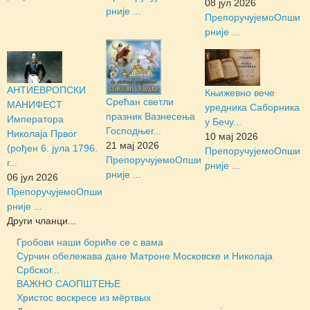
08 јул 2026
рније ...
Препоручујемо
Опши
рније ...
АНТИЕВРОПСКИ
Књижевно вече
Срећан светли
МАНИФЕСТ
уредника Саборника
празник Вазнесења
Императора
у Бечу...
Господњег...
Николаја Првог
10 мај 2026
21 мај 2026
(рођен 6. јула 1796.
Препоручујемо
Опши
Препоручујемо
Опши
г...
рније ...
рније ...
06 јул 2026
Препоручујемо
Опши
рније ...
Други чланци...
Гробови наши бориће се с вама
Сурчин обележава дане Матроне Московске и Николаја
Србског...
ВАЖНО САОПШТЕЊЕ
Христос воскресе из мёртвых