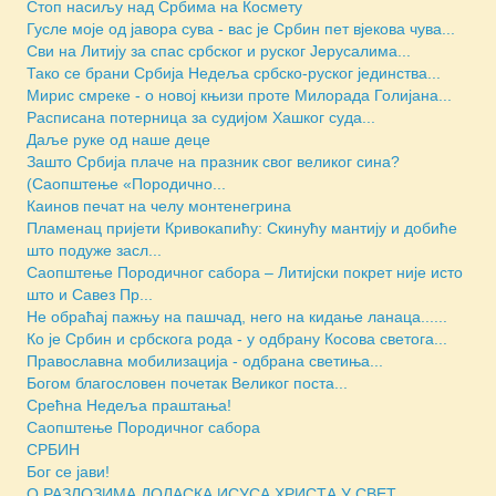
Стоп насиљу над Србима на Космету
Гусле моје од јавора сува - вас је Србин пет вјекова чува...
Сви на Литију за спас србског и руског Јерусалима...
Тако се брани Србија Недеља србско-руског јединства...
Мирис смреке - о новој књизи проте Милорада Голијана...
Расписана потерница за судијом Хашког суда...
Даље руке од наше деце
Зашто Србија плаче на празник свог великог сина?
(Саопштење «Породично...
Каинов печат на челу монтенегрина
Пламенац пријети Кривокапићу: Скинућу мантију и добиће
што подуже засл...
Саопштење Породичног сабора – Литијски покрет није исто
што и Савез Пр...
Не обраћај пажњу на пашчад, него на кидање ланаца......
Ко је Србин и србскога рода - у одбрану Косова светога...
Православна мобилизација - одбрана светиња...
Богом благословен почетак Великог поста...
Срећна Недеља праштања!
Саопштење Породичног сабора
СРБИН
Бог се јави!
O РАЗЛОЗИМА ДОЛАСКА ИСУСА ХРИСТА У СВЕТ...