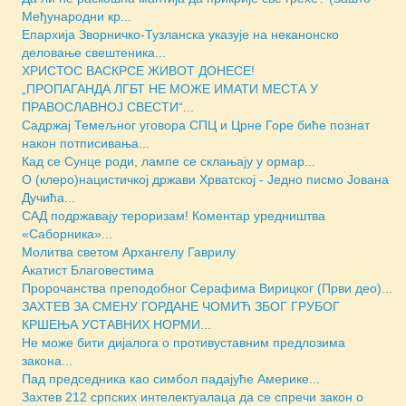
Међународни кр...
Епархија Зворничко-Тузланска указује на неканонско
деловање свештеника...
ХРИСТОС ВАСКРСЕ ЖИВОТ ДОНЕСЕ!
„ПРОПАГАНДА ЛГБТ НЕ МОЖЕ ИМАТИ МЕСТА У
ПРАВОСЛАВНОЈ СВЕСТИ“...
Садржај Темељног уговора СПЦ и Црне Горе биће познат
након потписивања...
Кад се Сунце роди, лампе се склањају у ормар...
О (клеро)нацистичкој држави Хрватској - Једно писмо Јована
Дучића...
САД подржавају тероризам! Коментар уредништва
«Саборника»...
Молитва светом Архангелу Гаврилу
Акатист Благовестима
Пророчанства преподобног Серафима Вирицког (Први део)...
ЗАХТЕВ ЗА СМЕНУ ГОРДАНЕ ЧОМИЋ ЗБОГ ГРУБОГ
КРШЕЊА УСТАВНИХ НОРМИ...
Не може бити дијалога о противуставним предлозима
закона...
Пад председника као симбол падајуће Америке...
Захтев 212 српских интелектуалаца да се спречи закон о