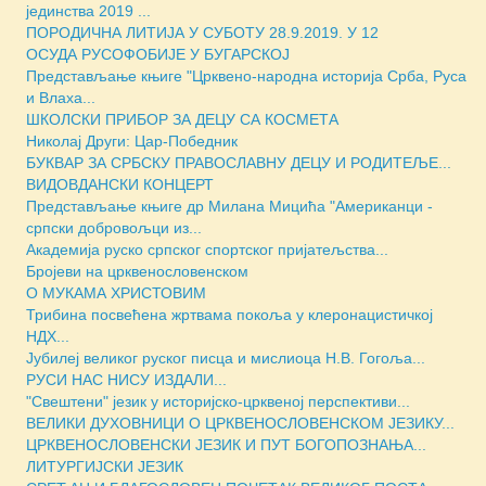
јединства 2019 ...
ПОРОДИЧНА ЛИТИЈА У СУБОТУ 28.9.2019. У 12
ОСУДА РУСОФОБИЈЕ У БУГАРСКОЈ
Представљање књиге "Црквено-народна историја Срба, Руса
и Влаха...
ШКОЛСКИ ПРИБОР ЗА ДЕЦУ СА КОСМЕТА
Николај Други: Цар-Победник
БУКВАР ЗА СРБСКУ ПРАВОСЛАВНУ ДЕЦУ И РОДИТЕЉЕ...
ВИДОВДАНСКИ КОНЦЕРТ
Представљање књиге др Милана Мицића "Американци -
српски добровољци из...
Академија руско српског спортског пријатељства...
Бројеви на црквенословенском
О МУКАМА ХРИСТОВИМ
Трибина посвећена жртвама покоља у клеронацистичкој
НДХ...
Јубилеј великог руског писца и мислиоца Н.В. Гогоља...
РУСИ НАС НИСУ ИЗДАЛИ...
"Свештени" језик у историјско-црквеној перспективи...
ВЕЛИКИ ДУХОВНИЦИ О ЦРКВЕНОСЛОВЕНСКОМ ЈЕЗИКУ...
ЦРКВЕНОСЛОВЕНСКИ ЈЕЗИК И ПУТ БОГОПОЗНАЊА...
ЛИТУРГИЈСКИ ЈЕЗИК