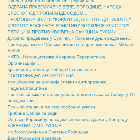
Срећан и Богом благословен Тројичиндан...
ОДБРАНА ПРАВОСЛАВНЕ ВЕРЕ, ПОРОДИЦЕ, НАРОДА
СРБСКОГ ОД ПРОПАГАНДЕ СОДОМ...
ПРОМОЦИЈА КЊИГЕ ''КОРДУН ОД ЉЕПОТЕ ДО ГОЛГОТЕ''...
ХРИСТОС ВОСКРЕСЕ! ВОИСТИНУ ВОСКРЕСЕ ХРИСТОС!!!...
ПЕТИЦИЈА ПРОТИВ УВОЂЕЊА САНКЦИЈА РУСИЈИ...
Духовно предавање у Сурчину - Покајање души радовање...
Промоција књиге “Српско питање на прелому епоха” Милане
Бабић...
НАТО - Неонацистичка Америчка Терористичка
Организација...
Крсни ход у недељу Победе Православља
ПОСТКОВИДНА АНТИУТОПИЈА
Хришћанима не доликује славити антипразнике...
Недеља праштања
Проглас српских интелектуалаца против гласања Србије у УН
поводом криз...
Пси – то сте ви, а ми смо слободни вукови...
Трибина Србија се роди
Одговор Кораксићу поводом споменика Дражи у Београду...
КЛЕВЕТНИЦИМА РУСИЈЕ
Из богослужења на Сретење Господње
Дани Михољске превлаке