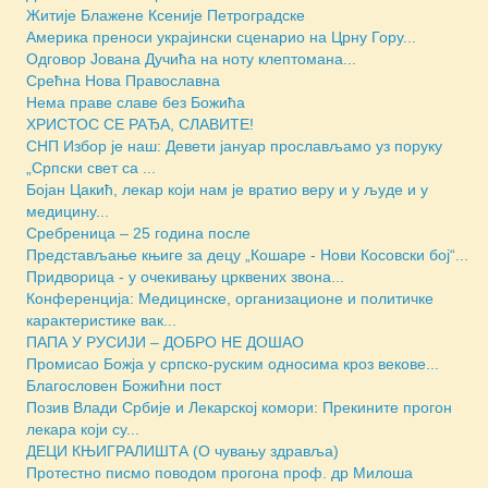
Житије Блажене Ксеније Петроградске
Америка преноси украјински сценарио на Црну Гору...
Одговор Јована Дучића на ноту клептомана...
Срећна Нова Православна
Нема праве славе без Божића
ХРИСТОС СЕ РАЂА, СЛАВИТЕ!
СНП Избор је наш: Девети јануар прослављамо уз поруку
„Српски свет са ...
Бојан Цакић, лекар који нам је вратио веру и у људе и у
медицину...
Сребреница – 25 година после
Представљање књиге за децу „Кошаре - Нови Косовски бој“...
Придворица - у очекивању црквених звона...
Конференција: Медицинске, организационе и политичке
карактеристике вак...
ПАПА У РУСИЈИ – ДОБРО НЕ ДОШАО
Промисао Божја у српско-руским односима кроз векове...
Благословен Божићни пост
Позив Влади Србије и Лекарској комори: Прекините прогон
лекара који су...
ДЕЦИ КЊИГРАЛИШТА (О чувању здравља)
Протестно писмо поводом прогона проф. др Милоша