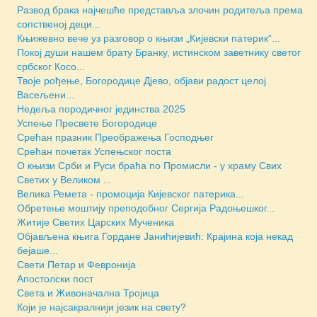
Развод брака најчешће представља злочин родитеља према
сопственој деци...
Књижевно вече уз разговор о књизи „Кијевски патерик“...
Покој души нашем брату Бранку, истинском заветнику светог
србског Косо...
Твоје рођење, Богородице Дјево, објави радост целој
Васељени...
Недеља породичног јединства 2025
Успење Пресвете Богородице
Срећан празник Преображења Господњег
Срећан почетак Успењског поста
О књизи Срби и Руси браћа по Промисли - у храму Свих
Светих у Великом ...
Велика Ремета - промоција Кијевског патерика...
Обретење моштију преподобног Сергија Радоњешког...
Житије Светих Царских Мученика
Објављена књига Гордане Јанићијевић: Крајина која некад
бејаше...
Свети Петар и Февронија
Апостолски пост
Света и Живоначална Тројица
Који је најсакралнији језик на свету?