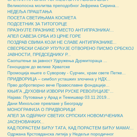
Великопосна молитва преподобног Јефрема Сирина...
НЕДЕЉА ПРАШТАЊА
ПОСЕТА СВЕТИЊАМА КОСМЕТА
ПОДСЕТНИК ЗА ТИТОГОРЦЕ
ПРАЗНУЈТЕ ПРАЗНИКЕ УМЕСТО АНТИПРАЗНИКА!...
АПЕЛ САВЕЗА СРБА ИЗ ЦРНЕ ГОРЕ
ПОЗДРАВ СВИМА КОЈИ НЕ СЛАВЕ АНТИПРАЗНИКЕ...
СВЕСРБСКИ САБОР УПУЋУЈЕ ОТВОРЕНО ПИСМО СРБСКОЈ
ЈАВНОСТИ, ПРЕДСЕДНИКУ Р...
Саопштење за јавност Удружења Дурмитораца ...
Геноцидом до велике Хрватске
Промоција књиге о Суворову - Сурчин, храм свете Петке...
ПРИДВОРИЦА – симбол усташких злочина у НДХ...
Прво добротворно вече Православне фондације...
КЊИГА „ДУХОВНИ ИЗВОРИ РУСКЕ РЕВОЛУЦИJЕ“...
Најава: Путовање у Арад и Темишвар 03.11.2019...
Дани Михољске превлаке у Београду
МОНОГРАФИЈА О ПРИДВОРИЦИ
АПЕЛ ЗА ОДБРАНУ СВЕТИХ СРПСКИХ НОВОМУЧЕНИКА
ЈАСЕНОВАЧКИХ...
КАД ПОРАСТЕМ БИЋУ ТАТА, КАД ПОРАСТЕМ БИЋУ МАМА!...
Одржана Крстовданска литија у Недељи породичног