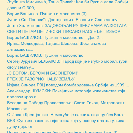
Љубинка Милинчић, Тања Трикић: Кад би Русија дала Србији
дрвени С-300,...
Борис Башилов: Пушкин и масонство (3)
Јустин Сп. Поповић: Достојевски о Европи и Словенству...
Јегор Холмогоров: ЗАДОВОЉАН РУШЕВИНАМА РАЈХСТАГА...
СВЕТИ ПЕТАР ЦЕТИЊСКИ: ПИСАНО НАСЛЕЂЕ - ИЗБОР...
Борис БАШИЛОВ: Пушкин и масонство – Део 2...
Ирина Медведева, Татјана Шишова: Шест знакова
антиживота...
Борис БАШИЛОВ: Пушкин и масонство
Сергеј Јурјевич БЕЉАКОВ: Народ који је изгубио морал, губи
своју земљу...
„С БОГОМ, ВЕРОМ И БАЈОНЕТОМ!“
ГРЕХ ЈЕ РАЗОРИО НАШУ ЗЕМЉУ
Изјава Синода РЗЦ поводом бомбардовања Србије из 1999....
Александар ШУМСКИ: Покајничка историја човечанства која
пролази кроз л...
Беседа на Победу Православља: Свети Тихон, Митрополит
Московски ...
С. Јован Крестјанкин: Немогуће је васпитати децу без Бога ...
ВЕЗ: Суптилна женска вјештина која у основу платна уткива
душу цијелог...
Пророчанства преподобног Серафима Вирицког (део 3)...