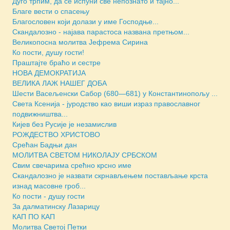
Дуго трпим, да се испуни све непознато и тајно...
Благе вести о спасењу
Благословен који долази у име Господње...
Скандалозно - најава парастоса названа претњом...
Великопосна молитва Јефрема Сирина
Ко пости, душу гости!
Праштајте браћо и сестре
НОВА ДЕМОКРАТИЈА
ВЕЛИКА ЛАЖ НАШЕГ ДОБА
Шести Васељенски Сабор (680—681) у Константинопољу ...
Света Ксенија - јуродство као виши израз православног
подвижништва...
Кијев без Русије је незамислив
РОЖДЕСТВО ХРИСТОВО
Срећан Бадњи дан
МОЛИТВА СВЕТОМ НИКОЛАЈУ СРБСКОМ
Свим свечарима срећно крсно име
Скандалозно је назвати скрнављењем постављање крста
изнад масовне гроб...
Ко пости - душу гости
За далматинску Лазарицу
КАП ПО КАП
Молитва Светој Петки