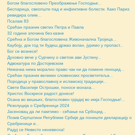
Богом благословено Преображење Господње...
Беспарица, свеопшти пад и инфективне болести. Како Париз
ревидира олим...
Псалам 83
Срећан празник светих Петра и Павла
32 године злочина без казне
Срећна и Богом благословена Живоначална Тројица...
Каубоју, док год ти будеш држао волан, јуримо у пропаст...
Бoг се вознесе!
Духовно вече у Сурчину о светом ави Јустину...
Адвокатура по Достојевском
Немачка нема морално право чак ни да помене геноцид...
Срећан празник великих словенских просветитеља...
Породица у православној и исламској традицији...
Свети Василије Острошки, поносе монаха...
Христос Воскресе радост донесе!
Осана во вишњих, благословен грјадиј во имја Господње!...
Резолуција о Сребреници 2024
Јасеновац да ли памтимо - сећање на Србоцид...
Позив Скупштини Републике Србије да поништи декларацију о
Сребреници и...
Радуј се Невесто неневесна!