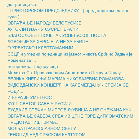
до границе са...
- ЦРНОГОРСКОМ ПРЕДСЈЕДНИКУ - ( пред поротом епског
суда )...
ОБРАЋАЊЕ НАРОДУ БЕЛОРУСИЈЕ
АУТО-ЛИТИЈА - У СУСРЕТ БРАЋИ
БЛАГОСЛОВЕН ПОЧЕТАК УСПЕЊСКОГ ПОСТА
ЛОВОР ЈЕ ЗА ХЕРОЈЕ, А НЕ ЗА УБИЦЕ
О ХРВАТСКОЈ КЛЕПТОМАНИЈИ
ССЦГ и угледни појединци из јавног живота Србије: Задњи је
моменат за ...
Богородица Тројеручица
Молитва Св. Првоврховним Апостолима Петру и Павлу...
ВЕЛИКА КНЕГИЊА МАРИЈА НИКОЛАЈЕВНА РОМАНОВА...
ВИДОВДАНСКИ КОНЦЕРТ НА КАЛЕМЕГДАНУ - СРБИЈА СЕ
РОДИ...
И ВЕРА ЈЕ УМЕТНОСТ
КУЛТ СВЕТОГ САВЕ У РУСИЈИ
БУДВА ЈЕ СТЕФАН МИТРОВ ЉУБИША А НЕ СНЕЖАНА КУЧ...
ОБРАЋАЊЕ САВЕЗА СРБА ИЗ ЦРНЕ ГОРЕ ДИПЛОМАТСКИМ
ПРЕДСТАВНИШТВИМА...
МОЛБА ПРАВОСЛАВНОМ СВЕТУ
ГЕНОЦИД НАД СРБСКОМ КУЛТУРОМ