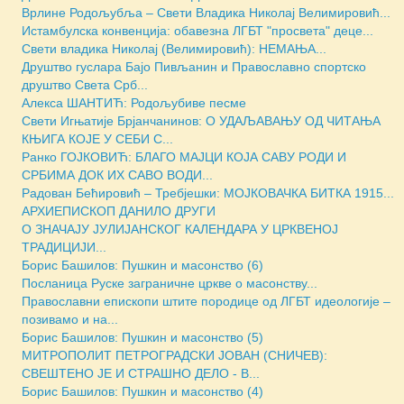
Врлине Родољубља – Свети Владика Николај Велимировић...
Истамбулска конвенција: обавезна ЛГБТ "просвета" деце...
Свети владика Николај (Велимировић): НЕМАЊА...
Друштво гуслара Бајо Пивљанин и Православно спортско
друштво Света Срб...
Алекса ШАНТИЋ: Родољубиве песме
Свети Игњатиjе Брјанчанинов: О УДАЉАВАЊУ ОД ЧИТАЊА
КЊИГА КОЈЕ У СЕБИ С...
Ранко ГОЈКОВИЋ: БЛАГО МАЈЦИ КОЈА САВУ РОДИ И
СРБИМА ДОК ИХ САВО ВОДИ...
Радован Бећировић – Требјешки: МОЈКОВАЧКА БИТКА 1915...
АРХИЕПИСКОП ДАНИЛО ДРУГИ
О ЗНАЧАЈУ ЈУЛИЈАНСКОГ КАЛЕНДАРА У ЦРКВЕНОЈ
ТРАДИЦИЈИ...
Борис Башилов: Пушкин и масонство (6)
Посланица Руске заграничне цркве о масонству...
Православни епископи штите породице од ЛГБТ идеологије –
позивамо и на...
Борис Башилов: Пушкин и масонство (5)
МИТРОПОЛИТ ПЕТРОГРАДСКИ ЈОВАН (СНИЧЕВ):
СВЕШТЕНО ЈЕ И СТРАШНО ДЕЛО - В...
Борис Башилов: Пушкин и масонство (4)