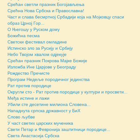
Срећан светли празник Богојављења
Срећна Нова Србска и Православна!
Част и слава бесмртној Србадији која на Мојковцу спаси
образ Црној Гор...
О Његошу у Руском дому
Божићна песма
Светски фестивал омладине
Истинско зло за Русију и Србију
Небо Твојом хвалом одјекује
Срећан празник Покрова Мајке Божије
Изложба Ине Царјове у Београду
Рождество Пречисте
Програм Недеље породичног јединства
Рат против породице
Округли сто - Рат против породице у култури и просвети...
Међа истине и лажи
Убили сте десетине милиона Словена...
Нападнута српска државност у БиХ
Слово љубве
У част светих царских мученика
Свети Петар и Февронија заштитници породице...
Света Анастасија Србска