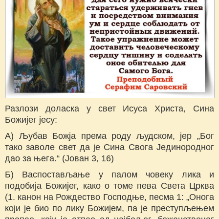
Разлози доласка у свет Исуса Христа, Сина
Божијег јесу:
A) Љубав Божја према роду људском, јер „Бог
тако заволе свет да је Сина Свога Јединородног
дао за њега.“ (Јован 3, 16)
Б) Васпостављање у палом човеку лика и
подобија Божијег, како о томе пева Света Црква
(1. канон на Рождество Господње, песма 1: „Онога
који је био по лику Божијем, па је преступљењем