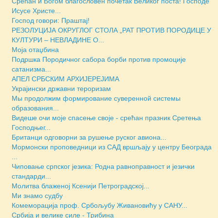
Срећан и Богом благословен почетак Великог поста! Господе
Исусе Христе...
Господ говори: Праштај!
РЕЗОЛУЦИЈА ОКРУГЛОГ СТОЛА „РАТ ПРОТИВ ПОРОДИЦЕ У
КУЛТУРИ – НЕВЛАДИНЕ О...
Моја отаџбина
Подршка Породичног сабора борби против промоције
сатанизма...
АПЕЛ СРБСКИМ АРХИЈЕРЕЈИМА
Украјински државни тероризам
Мы продолжим формирование суверенной системы
образования...
Видеше очи моје спасење своје - срећан празник Сретења
Господњег...
Британци одговорни за рушење руског авиона...
Мормонски проповедници из САД вршљају у центру Београда
...
Чиповање српског језика: Родна равноправност и језички
стандарди...
Молитва блаженој Ксенији Петроградској...
Ми знамо судбу
Комеморација проф. Србољубу Живановићу у САНУ...
Србија и велике силе - Трибина