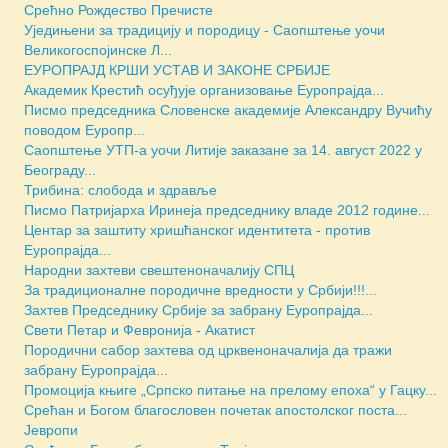
Срећно Рождество Пречисте
Уједињени за традицију и породицу - Саопштење уочи
Великогоспојинске Л...
ЕУРОПРАЈД КРШИ УСТАВ И ЗАКОНЕ СРБИЈЕ
Академик Крестић осуђује организовање Еуропрајда...
Писмо председника Словенске академије Александру Вучићу
поводом Еуропр...
Саопштење УТП-а уочи Литије заказане за 14. август 2022 у
Београду...
Трибина: слобода и здравље
Писмо Патријарха Иринеја председнику владе 2012 године...
Центар за заштиту хришћанског идентитета - против
Еуропрајда...
Народни захтеви свештеноначалију СПЦ
За традиционалне породичне вредности у Србији!!!...
Захтев Председнику Србије за забрану Еуропрајда...
Свети Петар и Февронија - Акатист
Породични сабор захтева од црквеноначалија да тражи
забрану Еуропрајда...
Промоција књиге „Српско питање на прелому епоха“ у Гацку...
Срећан и Богом благословен почетак апостолског поста...
Јевропи