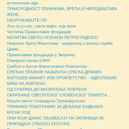
истополним заје...
ТРАНСРОДНОСТ ПОНИЖАВА, ВРЕЂА И НИПОДАШТАВА
ЖЕНЕ...
НАОРУЖАВАЈТЕ СЕ!
Још си уз нас, света мајко, коју муче
Честитка Православне фондације
МОЛИТВА СВЕТОЈ КСЕНИЈИ ПЕТРОГРАДСКОЈ
Некролог брату Мирославу - мирјанину у вечној служби
Цркви...
Православна фондација у Зворнику
Отворено писмо САНУ
Срећно и Богом благословено Новолетије...
СРЕЋАН ПРАЗНИК НАЈМЛАЂА СРБСКА ДРЖАВО
ЊЕГОШЕВ АМАНЕТ ИЛИ ПРОКЛЕТСТВО – ИДЕОЛОШКИ
МРАК НА ЛОВЋЕНУ...
ОД СУМРАКА ДО ВАСКРСЕЊА ЛОВЋЕНА
ОБРАЋАЊЕ СВЕСРПСКОГ СЛОВЕНСКОГ ПОКРЕТА...
Мошти светог Спиридона Тримифунтског
ТРАЖИМО ПОМОЋНИКЕ ЗА ДЕЉЕЊЕ БАДЊАКА!
КРСНИ ХОД
ОНИ КОЈИ ДАНАС ОБЈАВЉУЈУ НА ЛАТИНИЦИ НЕ
ПРИПАДАЈУ СРБСКОЈ КУЛТУРИ...