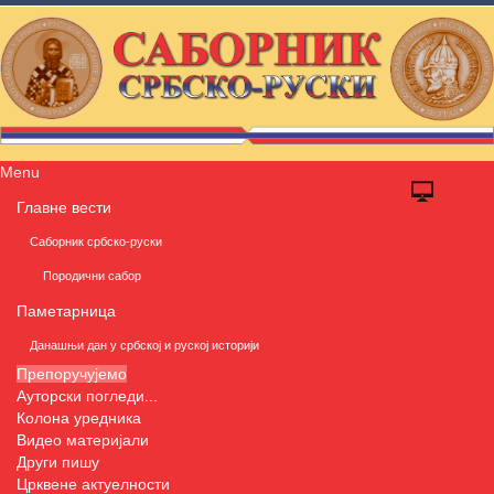
Menu
Главне вести
Саборник србско-руски
Породични сабор
Паметарница
Данашњи дан у србској и руској историји
Препоручујемо
Ауторски погледи...
Колона уредника
Видео материјали
Други пишу
Црквене актуелности