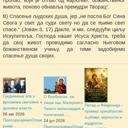
пропао, који је отпао од најбољег, божанственог
живота, поново обнавља премудри Творац“.
В) Спасење људских душа, јер „не посла Бог Сина
Свога у свет да суди свету но да се Њиме свет
спасе.“ (Јован 3, 17) Дакле, и ми, следујући циљу
Искупитеља, Господа нашег Исуса Христа, треба
да свој живот проводимо сагласно Његовом
божанственом учењу, да тиме задобијемо
спасење душа својих.
Сједињење зла у
О Всеблагая, не
врховима световне и
лиши нас Матерняго
Петар и Февронија -
духовне власти...
Твоего милосердия и
пример хришћанске
06 авг 2026
попечения......
љубави, верности и
Препоручујемо
Опши
24 јул 2026
мудрости...
рније ...
Препоручујемо
Опши