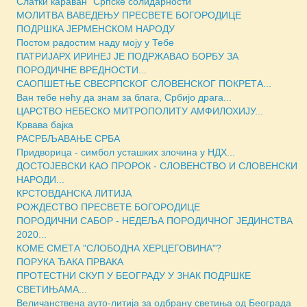
Слатки караван "Српске солидарности"
МОЛИТВА ВАВЕДЕЊУ ПРЕСВЕТЕ БОГОРОДИЦЕ
ПОДРШКА ЈЕРМЕНСКОМ НАРОДУ
Постом радостим наду моју у Тебе
ПАТРИЈАРХ ИРИНЕЈ ЈЕ ПОДРЖАВАО БОРБУ ЗА
ПОРОДИЧНЕ ВРЕДНОСТИ...
САОПШЕТЊЕ СВЕСРПСКОГ СЛОВЕНСКОГ ПОКРЕТА...
Ван тебе нећу да знам за блага, Србијо драга...
ЦАРСТВО НЕБЕСКО МИТРОПОЛИТУ АМФИЛОХИЈУ...
Крвава бајка
РАСРБЉАВАЊЕ СРБА
Придворица - симбол усташких злочина у НДХ...
ДОСТОЈЕВСКИ КАО ПРОРОК - СЛОВЕНСТВО И СЛОВЕНСКИ
НАРОДИ...
КРСТОВДАНСКА ЛИТИЈА
РОЖДЕСТВО ПРЕСВЕТЕ БОГОРОДИЦЕ
ПОРОДИЧНИ САБОР - НЕДЕЉА ПОРОДИЧНОГ ЈЕДИНСТВА
2020...
КОМЕ СМЕТА "СЛОБОДНА ХЕРЦЕГОВИНА"?
ПОРУКА ЂАКА ПРВАКА
ПРОТЕСТНИ СКУП У БЕОГРАДУ У ЗНАК ПОДРШКЕ
СВЕТИЊАМА...
Величанствена ауто-литија за одбрану светиња од Београда