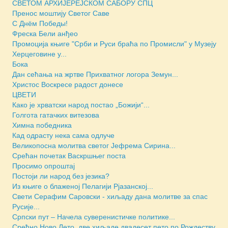
СВЕТОМ АРХИЈЕРЕЈСКОМ САБОРУ СПЦ
Пренос моштију Светог Саве
С Днём Победы!
Фреска Бели анђео
Промоција књиге "Срби и Руси браћа по Промисли" у Музеју
Херцеговине у...
Бока
Дан сећања на жртве Прихватног логора Земун...
Христос Воскресе радост донесе
ЦВЕТИ
Како је хрватски народ постао „Божији“...
Голгота гатачких витезова
Химна победника
Кад одрасту нека сама одлуче
Великопосна молитва светог Јефрема Сирина...
Срећан почетак Васкршњег поста
Просимо опроштај
Постоји ли народ без језика?
Из књиге о блаженој Пелагији Рјазанској...
Свети Серафим Саровски - хиљаду дана молитве за спас
Русије...
Српски пут – Начела суверенистичке политике...
Срећно Ново Лето, две хиљаде двадесет пето по Рождеству