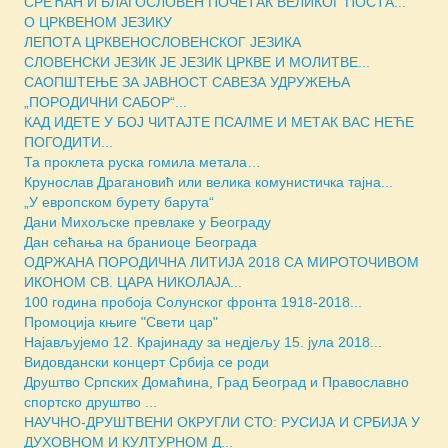
СРЕЋАН И БЛАГОСЛОВЕН ПОЧЕТАК ВЕЛИКОГ ПОСТА...
О ЦРКВЕНОМ ЈЕЗИКУ
ЛЕПОТА ЦРКВЕНОСЛОВЕНСКОГ ЈЕЗИКА
СЛОВЕНСКИ ЈЕЗИК ЈЕ ЈЕЗИК ЦРКВЕ И МОЛИТВЕ...
САОПШТЕЊЕ ЗА ЈАВНОСТ САВЕЗА УДРУЖЕЊА
„ПОРОДИЧНИ САБОР“...
КАД ИДЕТЕ У БОЈ ЧИТАЈТЕ ПСАЛМЕ И МЕТАК ВАС НЕЋЕ
ПОГОДИТИ...
Та проклета руска гомила метала…
Крунослав Драгановић или велика комунистичка тајна...
„У европском бурету барута“
Дани Михољске превлаке у Београду
Дан сећања на браниоце Београда
ОДРЖАНА ПОРОДИЧНА ЛИТИЈА 2018 СА МИРОТОЧИВОМ
ИКОНОМ СВ. ЦАРА НИКОЛАЈА...
100 година пробоја Солунског фронта 1918-2018...
Промоција књиге "Свети цар"
Најављујемо 12. Крајинаду за недјељу 15. јула 2018...
Видовдански концерт Србија се роди
Друштво Српских Домаћина, Град Београд и Православно
спортско друштво ...
НАУЧНО-ДРУШТВЕНИ ОКРУГЛИ СТО: РУСИЈА И СРБИЈА У
ДУХОВНОМ И КУЛТУРНОМ Д...