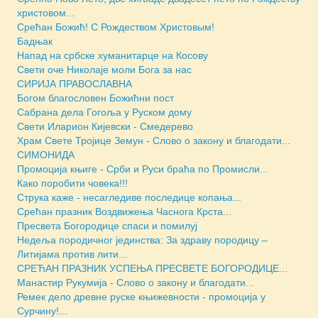
христовом...
Срећан Божић! С Рождеством Христовым!
Бадњак
Напад на србске хуманитарце на Косову
Свети оче Николаје моли Бога за нас
СИРИЈА ПРАВОСЛАВНА
Богом благословен Божићни пост
Сабрана дела Гогоља у Руском дому
Свети Иларион Кијевски - Смедерево
Храм Свете Тројице Земун - Слово о закону и благодати...
СИМОНИДА
Промоција књиге - Срби и Руси браћа по Промисли...
Како поробити човека!!!
Струка каже - несагледиве последице копања...
Срећан празник Воздвижења Часнога Крста...
Пресвета Богородице спаси и помилуј
Недеља породичног јединства: За здраву породицу –
Литијама против лити...
СРЕЋАН ПРАЗНИК УСПЕЊА ПРЕСВЕТЕ БОГОРОДИЦЕ...
Манастир Рукумија - Слово о закону и благодати...
Ремек дело древне руске књижевности - промоција у
Сурчину!...