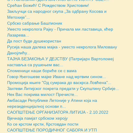
Срећан Божић! С Рождеством Христовим!
Закључци са народног скупа „За одбрану Косова и
Метохије”...
Србско сабрање Баштионик
Уместо некролога Рајку - Причала ми ластавица, кћер
Лазаревa...
Да пост буде душекористан
Русија наша далека мајка - уместо некролога Миловану
Данојлићу...
ТАЈНА БЕЗАКОЊА У ДЕЈСТВУ (Патријарх Вартоломеј
наставља са рушењем вас...
Споменици наши бориће се с вама
Говор Његошеве мајке Иване над мртвим сином...
Промоција књиге "Од сумрака до васкрса Ловћена"...
Захтеви Литијског покрета предати у Скупштину Србије...
Нек Вас покрива милост Пречисте...
Амбасади Републике Летоније у Атини која на
нерезиденцијалној основи п...
САОПШТЕЊЕ ОРГАНИЗАТОРА ЛИТИЈА - 2.10.2022
Вјечнаја памјат србском хероју
Ко се крстом крсти, Крстовдан пости
САОПШТЕЊЕ ПОРОДИЧНОГ САБОРА И УТП