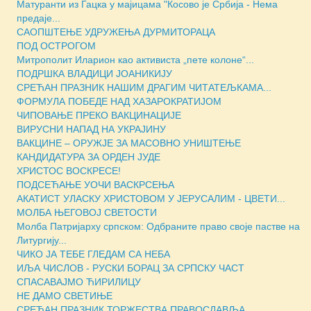
Матуранти из Гацка у мајицама "Косово је Србија - Нема
предаје...
САОПШТЕЊЕ УДРУЖЕЊА ДУРМИТОРАЦА
ПОД ОСТРОГОМ
Митрополит Иларион као активиста „пете колоне“...
ПОДРШКА ВЛАДИЦИ ЈОАНИКИЈУ
СРЕЋАН ПРАЗНИК НАШИМ ДРАГИМ ЧИТАТЕЉКАМА...
ФОРМУЛА ПОБЕДЕ НАД ХАЗАРОКРАТИЈОМ
ЧИПОВАЊЕ ПРЕКО ВАКЦИНАЦИЈЕ
ВИРУСНИ НАПАД НА УКРАЈИНУ
ВАКЦИНЕ – ОРУЖЈЕ ЗА МАСOВНО УНИШТЕЊЕ
КАНДИДАТУРА ЗА ОРДЕН ЈУДЕ
ХРИСТОС ВОСКРЕСЕ!
ПОДСЕЋАЊЕ УОЧИ ВАСКРСЕЊА
АКАТИСТ УЛАСКУ ХРИСТОВОМ У ЈЕРУСАЛИМ - ЦВЕТИ...
МОЛБА ЊЕГОВОЈ СВЕТОСТИ
Молба Патријарху српском: Одбраните право своје пастве на
Литургију...
ЧИКО ЈА ТЕБЕ ГЛЕДАМ СА НЕБА
ИЉА ЧИСЛОВ - РУСКИ БОРАЦ ЗА СРПСКУ ЧАСТ
СПАСАВАЈМО ЋИРИЛИЦУ
НЕ ДАМО СВЕТИЊЕ
СРЕЋАН ПРАЗНИК ТОРЖЕСТВА ПРАВОСЛАВЉА