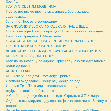
Ковића...
НАУКА О СВЕТИМ МОШТИМА
Протестно писмо против смањивања броја жртава
Јасеновца...
Успеније Пресвете Богородице
ЗА СЛОБОДУ ИЗБОРА И У ОДБРАНУ НАШЕ ДЕЦЕ...
Облако на горе Фавор в праздник Преображения Господня...
Неистине Предрага Ј. Марковића
ОБРАЋАЊЕ МОНАШТВА УКРАЈИНСКЕ ПРАВОСЛАВНЕ
ЦРКВЕ ПАТРИЈАРХУ ВАРТОЛОМЕЈУ...
ХРИШЋАНИН ТРЕБА ДА СЕ ЗАУСТАВИ ПРЕД ВАКЦИНОМ
КОЈА МЕЊА ЉУДСКЕ ГЕНЕ!...
Капела на Ловћену помириће Црну Гору; ако ми одустанемо,
бољи од нас Н...
ХРИСТЕ БОЖЕ
КНЕЗ ЛАЗАР по други пут међу Србима
Свечани видовдански концерт „Србија се роди“...
И после Тита Тито или – наставља се процес
«туђманизације» србске исто...
У Сребреници није било геноцида; Страдало 3.714 лица...
Одбор за стандардизацију српског језика противи се Закону о
родној рав...
Да ли ће раскошна мантија да прикрије све грехе? (Зашто