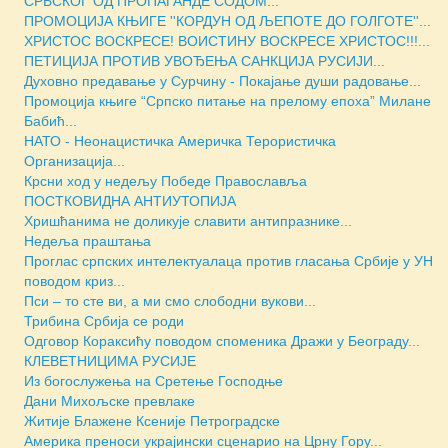
СРБСКОГ ОД ПРОПАГАНДЕ СОДОМ...
ПРОМОЦИЈА КЊИГЕ ''КОРДУН ОД ЉЕПОТЕ ДО ГОЛГОТЕ''...
ХРИСТОС ВОСКРЕСЕ! ВОИСТИНУ ВОСКРЕСЕ ХРИСТОС!!!...
ПЕТИЦИЈА ПРОТИВ УВОЂЕЊА САНКЦИЈА РУСИЈИ...
Духовно предавање у Сурчину - Покајање души радовање...
Промоција књиге “Српско питање на прелому епоха” Милане
Бабић...
НАТО - Неонацистичка Америчка Терористичка
Организација...
Крсни ход у недељу Победе Православља
ПОСТКОВИДНА АНТИУТОПИЈА
Хришћанима не доликује славити антипразнике...
Недеља праштања
Проглас српских интелектуалаца против гласања Србије у УН
поводом криз...
Пси – то сте ви, а ми смо слободни вукови...
Трибина Србија се роди
Одговор Кораксићу поводом споменика Дражи у Београду...
КЛЕВЕТНИЦИМА РУСИЈЕ
Из богослужења на Сретење Господње
Дани Михољске превлаке
Житије Блажене Ксеније Петроградске
Америка преноси украјински сценарио на Црну Гору...