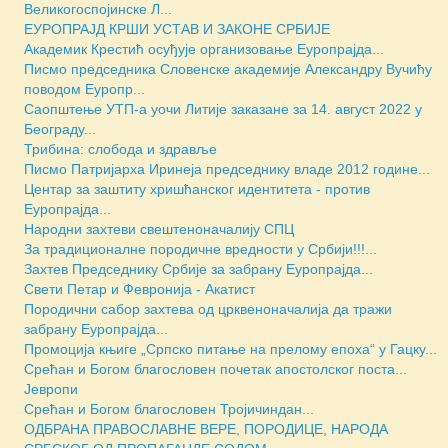
Великогоспојинске Л...
ЕУРОПРАЈД КРШИ УСТАВ И ЗАКОНЕ СРБИЈЕ
Академик Крестић осуђује организовање Еуропрајда...
Писмо председника Словенске академије Александру Вучићу
поводом Еуропр...
Саопштење УТП-а уочи Литије заказане за 14. август 2022 у
Београду...
Трибина: слобода и здравље
Писмо Патријарха Иринеја председнику владе 2012 године...
Центар за заштиту хришћанског идентитета - против
Еуропрајда...
Народни захтеви свештеноначалију СПЦ
За традиционалне породичне вредности у Србији!!!...
Захтев Председнику Србије за забрану Еуропрајда...
Свети Петар и Февронија - Акатист
Породични сабор захтева од црквеноначалија да тражи
забрану Еуропрајда...
Промоција књиге „Српско питање на прелому епоха“ у Гацку...
Срећан и Богом благословен почетак апостолског поста...
Јевропи
Срећан и Богом благословен Тројичиндан...
ОДБРАНА ПРАВОСЛАВНЕ ВЕРЕ, ПОРОДИЦЕ, НАРОДА