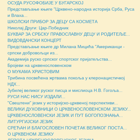
ОСУДА РУСОФОБИЈЕ У БУГАРСКОЈ
Представљање књиге "Црквено-народна историја Срба, Руса
и Влаха...
ШКОЛСКИ ПРИБОР ЗА ДЕЦУ СА КОСМЕТА
Николај Други: Цар-Победник
БУКВАР ЗА СРБСКУ ПРАВОСЛАВНУ ДЕЦУ И РОДИТЕЉЕ...
ВИДОВДАНСКИ КОНЦЕРТ
Представљање књиге др Милана Мицића "Американци -
српски добровољци из...
Академија руско српског спортског пријатељства...
Бројеви на црквенословенском
О МУКАМА ХРИСТОВИМ
Трибина посвећена жртвама покоља у клеронацистичкој
НДХ...
Јубилеј великог руског писца и мислиоца Н.В. Гогоља...
РУСИ НАС НИСУ ИЗДАЛИ...
"Свештени" језик у историјско-црквеној перспективи...
ВЕЛИКИ ДУХОВНИЦИ О ЦРКВЕНОСЛОВЕНСКОМ ЈЕЗИКУ...
ЦРКВЕНОСЛОВЕНСКИ ЈЕЗИК И ПУТ БОГОПОЗНАЊА...
ЛИТУРГИЈСКИ ЈЕЗИК
СРЕЋАН И БЛАГОСЛОВЕН ПОЧЕТАК ВЕЛИКОГ ПОСТА...
О ЦРКВЕНОМ ЈЕЗИКУ