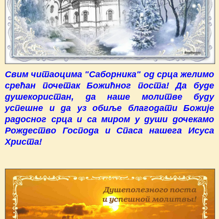
Свим читаоцима "Саборника" од срца желимо
срећан почетак Божићног поста! Да буде
душекористан, да наше молитве буду
успешне и да уз обиље благодати Божије
радосног срца и са миром у души дочекамо
Рождество Господа и Спаса нашега Исуса
Христа!