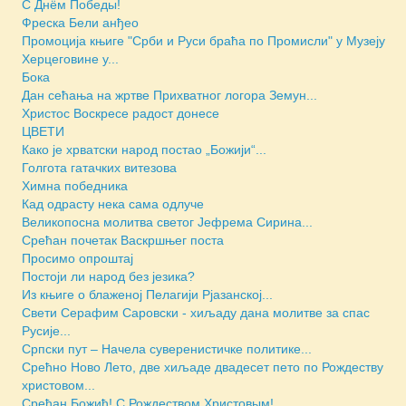
С Днём Победы!
Фреска Бели анђео
Промоција књиге "Срби и Руси браћа по Промисли" у Музеју
Херцеговине у...
Бока
Дан сећања на жртве Прихватног логора Земун...
Христос Воскресе радост донесе
ЦВЕТИ
Како је хрватски народ постао „Божији“...
Голгота гатачких витезова
Химна победника
Кад одрасту нека сама одлуче
Великопосна молитва светог Јефрема Сирина...
Срећан почетак Васкршњег поста
Просимо опроштај
Постоји ли народ без језика?
Из књиге о блаженој Пелагији Рјазанској...
Свети Серафим Саровски - хиљаду дана молитве за спас
Русије...
Српски пут – Начела суверенистичке политике...
Срећно Ново Лето, две хиљаде двадесет пето по Рождеству
христовом...
Срећан Божић! С Рождеством Христовым!