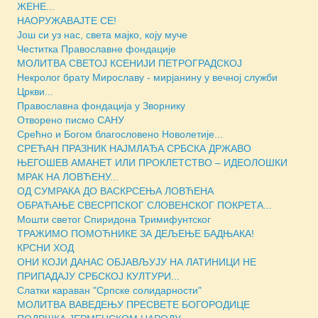
ЖЕНЕ...
НАОРУЖАВАЈТЕ СЕ!
Још си уз нас, света мајко, коју муче
Честитка Православне фондације
МОЛИТВА СВЕТОЈ КСЕНИЈИ ПЕТРОГРАДСКОЈ
Некролог брату Мирославу - мирјанину у вечној служби
Цркви...
Православна фондација у Зворнику
Отворено писмо САНУ
Срећно и Богом благословено Новолетије...
СРЕЋАН ПРАЗНИК НАЈМЛАЂА СРБСКА ДРЖАВО
ЊЕГОШЕВ АМАНЕТ ИЛИ ПРОКЛЕТСТВО – ИДЕОЛОШКИ
МРАК НА ЛОВЋЕНУ...
ОД СУМРАКА ДО ВАСКРСЕЊА ЛОВЋЕНА
ОБРАЋАЊЕ СВЕСРПСКОГ СЛОВЕНСКОГ ПОКРЕТА...
Мошти светог Спиридона Тримифунтског
ТРАЖИМО ПОМОЋНИКЕ ЗА ДЕЉЕЊЕ БАДЊАКА!
КРСНИ ХОД
ОНИ КОЈИ ДАНАС ОБЈАВЉУЈУ НА ЛАТИНИЦИ НЕ
ПРИПАДАЈУ СРБСКОЈ КУЛТУРИ...
Слатки караван "Српске солидарности"
МОЛИТВА ВАВЕДЕЊУ ПРЕСВЕТЕ БОГОРОДИЦЕ