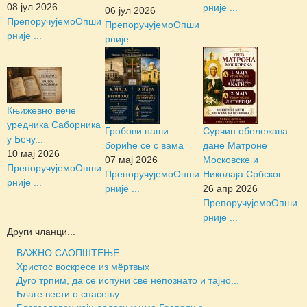
08 јул 2026
рније ...
06 јул 2026
Препоручујемо
Опши
Препоручујемо
Опши
рније ...
рније ...
Књижевно вече
уредника Саборника
Гробови наши
Сурчин обележава
у Бечу...
бориће се с вама
дане Матроне
10 мај 2026
07 мај 2026
Московске и
Препоручујемо
Опши
Препоручујемо
Опши
Николаја Србског...
рније ...
рније ...
26 апр 2026
Препоручујемо
Опши
рније ...
Други чланци...
ВАЖНО САОПШТЕЊЕ
Христос воскресе из мёртвых
Дуго трпим, да се испуни све непознато и тајно...
Благе вести о спасењу