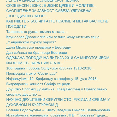
ЛЕПОТА ЦРКВЕНОСЛОВЕНСКОГ ЈЕЗИКА
СЛОВЕНСКИ ЈЕЗИК ЈЕ ЈЕЗИК ЦРКВЕ И МОЛИТВЕ...
САОПШТЕЊЕ ЗА ЈАВНОСТ САВЕЗА УДРУЖЕЊА
„ПОРОДИЧНИ САБОР“...
КАД ИДЕТЕ У БОЈ ЧИТАЈТЕ ПСАЛМЕ И МЕТАК ВАС НЕЋЕ
ПОГОДИТИ...
Та проклета руска гомила метала…
Крунослав Драгановић или велика комунистичка тајна...
„У европском бурету барута“
Дани Михољске превлаке у Београду
Дан сећања на браниоце Београда
ОДРЖАНА ПОРОДИЧНА ЛИТИЈА 2018 СА МИРОТОЧИВОМ
ИКОНОМ СВ. ЦАРА НИКОЛАЈА...
100 година пробоја Солунског фронта 1918-2018...
Промоција књиге "Свети цар"
Најављујемо 12. Крајинаду за недјељу 15. јула 2018...
Видовдански концерт Србија се роди
Друштво Српских Домаћина, Град Београд и Православно
спортско друштво ...
НАУЧНО-ДРУШТВЕНИ ОКРУГЛИ СТО: РУСИЈА И СРБИЈА У
ДУХОВНОМ И КУЛТУРНОМ Д...
Врлине Родољубља – Свети Владика Николај Велимировић...
Истамбулска конвенција: обавезна ЛГБТ "просвета" деце...