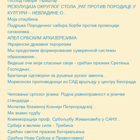
Господ говори: Праштај!
РЕЗОЛУЦИЈА ОКРУГЛОГ СТОЛА „РАТ ПРОТИВ ПОРОДИЦЕ У
КУЛТУРИ – НЕВЛАДИНЕ О...
Моја отаџбина
Подршка Породичног сабора борби против промоције
сатанизма...
АПЕЛ СРБСКИМ АРХИЈЕРЕЈИМА
Украјински државни тероризам
Мы продолжим формирование суверенной системы
образования...
Видеше очи моје спасење своје - срећан празник Сретења
Господњег...
Британци одговорни за рушење руског авиона...
Мормонски проповедници из САД вршљају у центру Београда
...
Чиповање српског језика: Родна равноправност и језички
стандарди...
Молитва блаженој Ксенији Петроградској...
Ми знамо судбу
Комеморација проф. Србољубу Живановићу у САНУ...
Србија и велике силе - Трибина
Срећан светли празник Богојављења
Срећна Нова Србска и Православна!