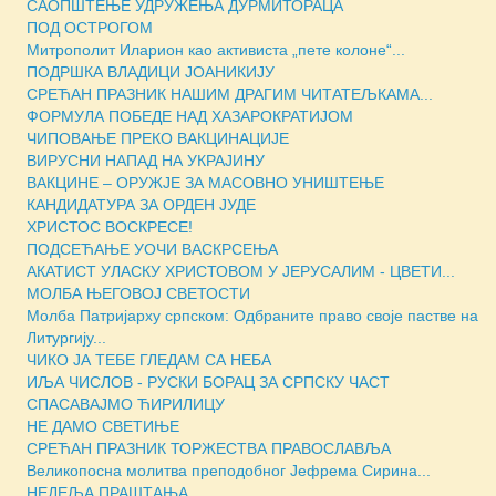
САОПШТЕЊЕ УДРУЖЕЊА ДУРМИТОРАЦА
ПОД ОСТРОГОМ
Митрополит Иларион као активиста „пете колоне“...
ПОДРШКА ВЛАДИЦИ ЈОАНИКИЈУ
СРЕЋАН ПРАЗНИК НАШИМ ДРАГИМ ЧИТАТЕЉКАМА...
ФОРМУЛА ПОБЕДЕ НАД ХАЗАРОКРАТИЈОМ
ЧИПОВАЊЕ ПРЕКО ВАКЦИНАЦИЈЕ
ВИРУСНИ НАПАД НА УКРАЈИНУ
ВАКЦИНЕ – ОРУЖЈЕ ЗА МАСOВНО УНИШТЕЊЕ
КАНДИДАТУРА ЗА ОРДЕН ЈУДЕ
ХРИСТОС ВОСКРЕСЕ!
ПОДСЕЋАЊЕ УОЧИ ВАСКРСЕЊА
АКАТИСТ УЛАСКУ ХРИСТОВОМ У ЈЕРУСАЛИМ - ЦВЕТИ...
МОЛБА ЊЕГОВОЈ СВЕТОСТИ
Молба Патријарху српском: Одбраните право своје пастве на
Литургију...
ЧИКО ЈА ТЕБЕ ГЛЕДАМ СА НЕБА
ИЉА ЧИСЛОВ - РУСКИ БОРАЦ ЗА СРПСКУ ЧАСТ
СПАСАВАЈМО ЋИРИЛИЦУ
НЕ ДАМО СВЕТИЊЕ
СРЕЋАН ПРАЗНИК ТОРЖЕСТВА ПРАВОСЛАВЉА
Великопосна молитва преподобног Јефрема Сирина...
НЕДЕЉА ПРАШТАЊА