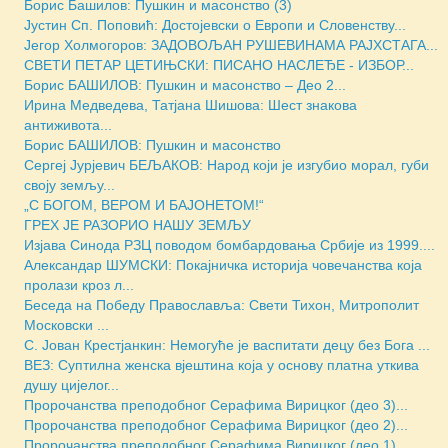
Борис Башилов: Пушкин и масонство (3)
Јустин Сп. Поповић: Достојевски о Европи и Словенству...
Јегор Холмогоров: ЗАДОВОЉАН РУШЕВИНАМА РАЈХСТАГА...
СВЕТИ ПЕТАР ЦЕТИЊСКИ: ПИСАНО НАСЛЕЂЕ - ИЗБОР...
Борис БАШИЛОВ: Пушкин и масонство – Део 2...
Ирина Медведева, Татјана Шишова: Шест знакова
антиживота...
Борис БАШИЛОВ: Пушкин и масонство
Сергеј Јурјевич БЕЉАКОВ: Народ који је изгубио морал, губи
своју земљу...
„С БОГОМ, ВЕРОМ И БАЈОНЕТОМ!“
ГРЕХ ЈЕ РАЗОРИО НАШУ ЗЕМЉУ
Изјава Синода РЗЦ поводом бомбардовања Србије из 1999....
Александар ШУМСКИ: Покајничка историја човечанства која
пролази кроз л...
Беседа на Победу Православља: Свети Тихон, Митрополит
Московски ...
С. Јован Крестјанкин: Немогуће је васпитати децу без Бога ...
ВЕЗ: Суптилна женска вјештина која у основу платна уткива
душу цијелог...
Пророчанства преподобног Серафима Вирицког (део 3)...
Пророчанства преподобног Серафима Вирицког (део 2)...
Пророчанства преподобног Серафима Вирицког (део 1)...