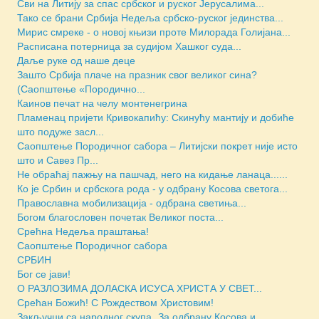
Сви на Литију за спас србског и руског Јерусалима...
Тако се брани Србија Недеља србско-руског јединства...
Мирис смреке - о новој књизи проте Милорада Голијана...
Расписана потерница за судијом Хашког суда...
Даље руке од наше деце
Зашто Србија плаче на празник свог великог сина?
(Саопштење «Породично...
Каинов печат на челу монтенегрина
Пламенац пријети Кривокапићу: Скинућу мантију и добиће
што подуже засл...
Саопштење Породичног сабора – Литијски покрет није исто
што и Савез Пр...
Не обраћај пажњу на пашчад, него на кидање ланаца......
Ко је Србин и србскога рода - у одбрану Косова светога...
Православна мобилизација - одбрана светиња...
Богом благословен почетак Великог поста...
Срећна Недеља праштања!
Саопштење Породичног сабора
СРБИН
Бог се јави!
O РАЗЛОЗИМА ДОЛАСКА ИСУСА ХРИСТА У СВЕТ...
Срећан Божић! С Рождеством Христовим!
Закључци са народног скупа „За одбрану Косова и