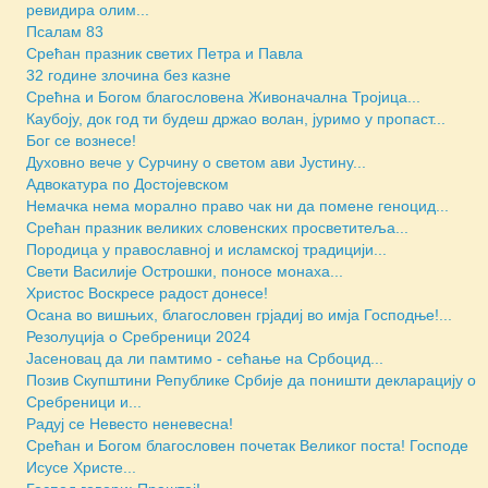
ревидира олим...
Псалам 83
Срећан празник светих Петра и Павла
32 године злочина без казне
Срећна и Богом благословена Живоначална Тројица...
Каубоју, док год ти будеш држао волан, јуримо у пропаст...
Бoг се вознесе!
Духовно вече у Сурчину о светом ави Јустину...
Адвокатура по Достојевском
Немачка нема морално право чак ни да помене геноцид...
Срећан празник великих словенских просветитеља...
Породица у православној и исламској традицији...
Свети Василије Острошки, поносе монаха...
Христос Воскресе радост донесе!
Осана во вишњих, благословен грјадиј во имја Господње!...
Резолуција о Сребреници 2024
Јасеновац да ли памтимо - сећање на Србоцид...
Позив Скупштини Републике Србије да поништи декларацију о
Сребреници и...
Радуј се Невесто неневесна!
Срећан и Богом благословен почетак Великог поста! Господе
Исусе Христе...