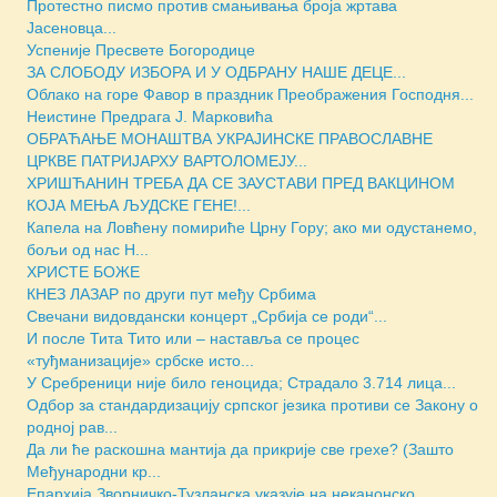
Протестно писмо против смањивања броја жртава
Јасеновца...
Успеније Пресвете Богородице
ЗА СЛОБОДУ ИЗБОРА И У ОДБРАНУ НАШЕ ДЕЦЕ...
Облако на горе Фавор в праздник Преображения Господня...
Неистине Предрага Ј. Марковића
ОБРАЋАЊЕ МОНАШТВА УКРАЈИНСКЕ ПРАВОСЛАВНЕ
ЦРКВЕ ПАТРИЈАРХУ ВАРТОЛОМЕЈУ...
ХРИШЋАНИН ТРЕБА ДА СЕ ЗАУСТАВИ ПРЕД ВАКЦИНОМ
КОЈА МЕЊА ЉУДСКЕ ГЕНЕ!...
Капела на Ловћену помириће Црну Гору; ако ми одустанемо,
бољи од нас Н...
ХРИСТЕ БОЖЕ
КНЕЗ ЛАЗАР по други пут међу Србима
Свечани видовдански концерт „Србија се роди“...
И после Тита Тито или – наставља се процес
«туђманизације» србске исто...
У Сребреници није било геноцида; Страдало 3.714 лица...
Одбор за стандардизацију српског језика противи се Закону о
родној рав...
Да ли ће раскошна мантија да прикрије све грехе? (Зашто
Међународни кр...
Епархија Зворничко-Тузланска указује на неканонско