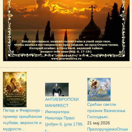
АНТИЕВРОПСКИ
Срећан светли
МАНИФЕСТ
Петар и Февронија -
празник Вазнесења
Императора
пример хришћанске
Господњег...
Николаја Првог
љубави, верности и
21 мај 2026
(рођен 6. јула 1796.
мудрости...
Препоручујемо
Опши
г...