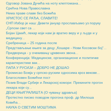
Одговор Јована Дучића на ноту клептомана...
Срећна Нова Православна
Нема праве славе без Божића
ХРИСТОС СЕ РАЂА, СЛАВИТЕ!
СНП Избор је наш: Девети јануар прослављамо уз поруку
„Српски свет са ...
Бојан Цакић, лекар који нам је вратио веру и у људе и у
медицину...
Сребреница – 25 година после
Представљање књиге за децу „Кошаре - Нови Косовски бој“...
Придворица - у очекивању црквених звона...
Конференција: Медицинске, организационе и политичке
карактеристике вак...
ПАПА У РУСИЈИ – ДОБРО НЕ ДОШАО
Промисао Божја у српско-руским односима кроз векове...
Благословен Божићни пост
Позив Влади Србије и Лекарској комори: Прекините прогон
лекара који су...
ДЕЦИ КЊИГРАЛИШТА (О чувању здравља)
Протестно писмо поводом прогона проф. др Милоша
Ковића...
НАУКА О СВЕТИМ МОШТИМА