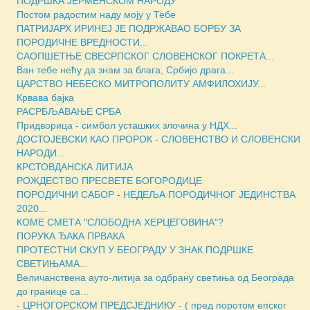
ПОДРШКА ЈЕРМЕНСКОМ НАРОДУ
Постом радостим наду моју у Тебе
ПАТРИЈАРХ ИРИНЕЈ ЈЕ ПОДРЖАВАО БОРБУ ЗА
ПОРОДИЧНЕ ВРЕДНОСТИ...
САОПШЕТЊЕ СВЕСРПСКОГ СЛОВЕНСКОГ ПОКРЕТА...
Ван тебе нећу да знам за блага, Србијо драга...
ЦАРСТВО НЕБЕСКО МИТРОПОЛИТУ АМФИЛОХИЈУ...
Крвава бајка
РАСРБЉАВАЊЕ СРБА
Придворица - симбол усташких злочина у НДХ...
ДОСТОЈЕВСКИ КАО ПРОРОК - СЛОВЕНСТВО И СЛОВЕНСКИ
НАРОДИ...
КРСТОВДАНСКА ЛИТИЈА
РОЖДЕСТВО ПРЕСВЕТЕ БОГОРОДИЦЕ
ПОРОДИЧНИ САБОР - НЕДЕЉА ПОРОДИЧНОГ ЈЕДИНСТВА
2020...
КОМЕ СМЕТА "СЛОБОДНА ХЕРЦЕГОВИНА"?
ПОРУКА ЂАКА ПРВАКА
ПРОТЕСТНИ СКУП У БЕОГРАДУ У ЗНАК ПОДРШКЕ
СВЕТИЊАМА...
Величанствена ауто-литија за одбрану светиња од Београда
до границе са...
- ЦРНОГОРСКОМ ПРЕДСЈЕДНИКУ - ( пред поротом епског