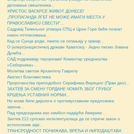
деловање свештеника...
ХРИСТОС ВАСКРСЕ ЖИВОТ ДОНЕСЕ!
„ПРОПАГАНДА ЛГБТ НЕ МОЖЕ ИМАТИ МЕСТА У
ПРАВОСЛАВНОЈ СВЕСТИ“...
Садржај Темељног уговора СПЦ и Црне Горе биће познат
након потписивања...
Кад се Сунце роди, лампе се склањају у ормар...
О (клеро)нацистичкој држави Хрватској - Једно писмо Јована
Дучића...
САД подржавају тероризам! Коментар уредништва
«Саборника»...
Молитва светом Архангелу Гаврилу
Акатист Благовестима
Пророчанства преподобног Серафима Вирицког (Први део)...
ЗАХТЕВ ЗА СМЕНУ ГОРДАНЕ ЧОМИЋ ЗБОГ ГРУБОГ
КРШЕЊА УСТАВНИХ НОРМИ...
Не може бити дијалога о противуставним предлозима
закона...
Пад председника као симбол падајуће Америке...
Захтев 212 српских интелектуалаца да се спречи закон о
истополним заје...
ТРАНСРОДНОСТ ПОНИЖАВА, ВРЕЂА И НИПОДАШТАВА