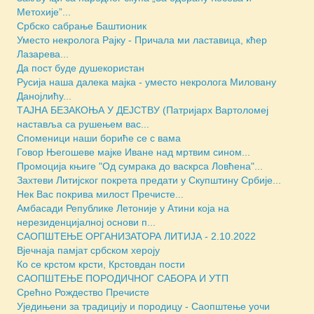
Метохије”...
Србско сабрање Баштионик
Уместо некролога Рајку - Причала ми ластавица, кћер
Лазаревa...
Да пост буде душекористан
Русија наша далека мајка - уместо некролога Миловану
Данојлићу...
ТАЈНА БЕЗАКОЊА У ДЕЈСТВУ (Патријарх Вартоломеј
наставља са рушењем вас...
Споменици наши бориће се с вама
Говор Његошеве мајке Иване над мртвим сином...
Промоција књиге "Од сумрака до васкрса Ловћена"...
Захтеви Литијског покрета предати у Скупштину Србије...
Нек Вас покрива милост Пречисте...
Амбасади Републике Летоније у Атини која на
нерезиденцијалној основи п...
САОПШТЕЊЕ ОРГАНИЗАТОРА ЛИТИЈА - 2.10.2022
Вјечнаја памјат србском хероју
Ко се крстом крсти, Крстовдан пости
САОПШТЕЊЕ ПОРОДИЧНОГ САБОРА И УТП
Срећно Рождество Пречисте
Уједињени за традицију и породицу - Саопштење уочи