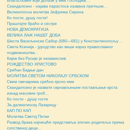
Благословен који долази у име Господње...
Скандалозно - најава парастоса названа претњом...
Великопосна молитва Јефрема Сирина
Ко пости, душу гости!
Праштајте браћо и сестре
НОВА ДЕМОКРАТИЈА
ВЕЛИКА ЛАЖ НАШЕГ ДОБА
Шести Васељенски Сабор (680—681) у Константинопољу ...
Света Ксенија - јуродство као виши израз православног
подвижништва...
Кијев без Русије је незамислив
РОЖДЕСТВО ХРИСТОВО
Срећан Бадњи дан
МОЛИТВА СВЕТОМ НИКОЛАЈУ СРБСКОМ
Свим свечарима срећно крсно име
Скандалозно је назвати скрнављењем постављање крста
изнад масовне гроб...
Ко пости - душу гости
За далматинску Лазарицу
КАП ПО КАП
Молитва Светој Петки
Развод брака најчешће представља злочин родитеља према
сопственој деци...