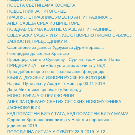
ПОСЕТА СВЕТИЊАМА КОСМЕТА
ПОДСЕТНИК ЗА ТИТОГОРЦЕ
ПРАЗНУЈТЕ ПРАЗНИКЕ УМЕСТО АНТИПРАЗНИКА!...
АПЕЛ САВЕЗА СРБА ИЗ ЦРНЕ ГОРЕ
ПОЗДРАВ СВИМА КОЈИ НЕ СЛАВЕ АНТИПРАЗНИКЕ...
СВЕСРБСКИ САБОР УПУЋУЈЕ ОТВОРЕНО ПИСМО СРБСКОЈ
ЈАВНОСТИ, ПРЕДСЕДНИКУ Р...
Саопштење за јавност Удружења Дурмитораца ...
Геноцидом до велике Хрватске
Промоција књиге о Суворову - Сурчин, храм свете Петке...
ПРИДВОРИЦА – симбол усташких злочина у НДХ...
Прво добротворно вече Православне фондације...
КЊИГА „ДУХОВНИ ИЗВОРИ РУСКЕ РЕВОЛУЦИJЕ“...
Најава: Путовање у Арад и Темишвар 03.11.2019...
Дани Михољске превлаке у Београду
МОНОГРАФИЈА О ПРИДВОРИЦИ
АПЕЛ ЗА ОДБРАНУ СВЕТИХ СРПСКИХ НОВОМУЧЕНИКА
ЈАСЕНОВАЧКИХ...
КАД ПОРАСТЕМ БИЋУ ТАТА, КАД ПОРАСТЕМ БИЋУ МАМА!...
Одржана Крстовданска литија у Недељи породичног
јединства 2019 ...
ПОРОДИЧНА ЛИТИЈА У СУБОТУ 28.9.2019. У 12