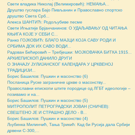
Свети владика Николај (Велимировић): НЕМАЊА...
Друштво гуслара Бајо Пивљанин и Православно спортско
друштво Света Срб...
Алекса ШАНТИЋ: Родољубиве песме
Свети Игњатиjе Брјанчанинов: О УДАЉАВАЊУ ОД ЧИТАЊА
КЊИГА КОЈЕ У СЕБИ С...
Ранко ГОЈКОВИЋ: БЛАГО МАЈЦИ КОЈА САВУ РОДИ И
СРБИМА ДОК ИХ САВО ВОДИ...
Радован Бећировић – Требјешки: МОЈКОВАЧКА БИТКА 1915...
АРХИЕПИСКОП ДАНИЛО ДРУГИ
О ЗНАЧАЈУ ЈУЛИЈАНСКОГ КАЛЕНДАРА У ЦРКВЕНОЈ
ТРАДИЦИЈИ...
Борис Башилов: Пушкин и масонство (6)
Посланица Руске заграничне цркве о масонству...
Православни епископи штите породице од ЛГБТ идеологије –
позивамо и на...
Борис Башилов: Пушкин и масонство (5)
МИТРОПОЛИТ ПЕТРОГРАДСКИ ЈОВАН (СНИЧЕВ):
СВЕШТЕНО ЈЕ И СТРАШНО ДЕЛО - В...
Борис Башилов: Пушкин и масонство (4)
Љубинка Милинчић, Тања Трикић: Кад би Русија дала Србији
дрвени С-300,...