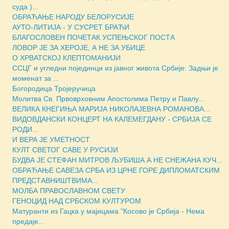
суда )...
ОБРАЋАЊЕ НАРОДУ БЕЛОРУСИЈЕ
АУТО-ЛИТИЈА - У СУСРЕТ БРАЋИ
БЛАГОСЛОВЕН ПОЧЕТАК УСПЕЊСКОГ ПОСТА
ЛОВОР ЈЕ ЗА ХЕРОЈЕ, А НЕ ЗА УБИЦЕ
О ХРВАТСКОЈ КЛЕПТОМАНИЈИ
ССЦГ и угледни појединци из јавног живота Србије: Задњи је
моменат за ...
Богородица Тројеручица
Молитва Св. Првоврховним Апостолима Петру и Павлу...
ВЕЛИКА КНЕГИЊА МАРИЈА НИКОЛАЈЕВНА РОМАНОВА...
ВИДОВДАНСКИ КОНЦЕРТ НА КАЛЕМЕГДАНУ - СРБИЈА СЕ
РОДИ...
И ВЕРА ЈЕ УМЕТНОСТ
КУЛТ СВЕТОГ САВЕ У РУСИЈИ
БУДВА ЈЕ СТЕФАН МИТРОВ ЉУБИША А НЕ СНЕЖАНА КУЧ...
ОБРАЋАЊЕ САВЕЗА СРБА ИЗ ЦРНЕ ГОРЕ ДИПЛОМАТСКИМ
ПРЕДСТАВНИШТВИМА...
МОЛБА ПРАВОСЛАВНОМ СВЕТУ
ГЕНОЦИД НАД СРБСКОМ КУЛТУРОМ
Матуранти из Гацка у мајицама "Косово је Србија - Нема
предаје...