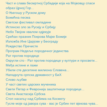
Част и слава бесмртној Србадији која на Мојковцу спаси
образ Црној Гор...
О Његошу у Руском дому
Божићна песма
Светски фестивал омладине
Истинско зло за Русију и Србију
Небо Твојом хвалом одјекује
Срећан празник Покрова Мајке Божије
Изложба Ине Царјове у Београду
Рождество Пречисте
Програм Недеље породичног јединства
Рат против породице
Округли сто - Рат против породице у култури и просвети...
Међа истине и лажи
Убили сте десетине милиона Словена...
Нападнута српска државност у БиХ
Слово љубве
У част светих царских мученика
Свети Петар и Февронија заштитници породице...
Света Анастасија Србска
Стоп насиљу над Србима на Космету
Гусле моје од јавора сува - вас је Србин пет вјекова чува...