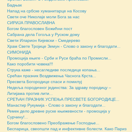
Бадњак
Напад на србске хуманитарце на Косову
Свети оче Николаје моли Бога за нас
СИРИЈА ПРАВОСЛАВНА
Богом благословен Божићни пост
Сабрана дела Гогоља у Руском дому
Свети Иларион Кијевски - Смедерево
Храм Свете Тројице Земун - Слово о закону и благодати...
СИМОНИДА
Промоција књиге - Срби и Руси браћа по Промисли...
Како поробити човека!!!
Струка каже - несагледиве последице копања...
Срећан празник Воздвижења Часнога Крста...
Пресвета Богородице спаси и помилуј
Недеља породичног јединства: За здраву породицу –
Литијама против лити...
СРЕЋАН ПРАЗНИК УСПЕЊА ПРЕСВЕТЕ БОГОРОДИЦЕ...
Манастир Рукумија - Слово о закону и благодати...
Ремек дело древне руске књижевности - промоција у
Сурчину!...
Богом благословено Преображење Господње...
Беспарица, свеопшти пад и инфективне болести. Како Париз