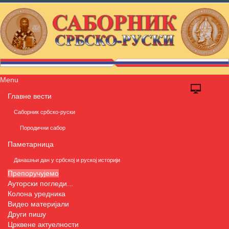
Menu
Главне вести
Саборник србско-руски
Породични сабор
Паметарница
Данашњи дан у србској и руској историји
Препоручујемо
Ауторски погледи...
Колона уредника
Видео материјали
Други пишу
Црквене актуелности