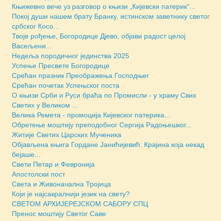
Књижевно вече уз разговор о књизи „Кијевски патерик“...
Покој души нашем брату Бранку, истинском заветнику светог
србског Косо...
Твоје рођење, Богородице Дјево, објави радост целој
Васељени...
Недеља породичног јединства 2025
Успење Пресвете Богородице
Срећан празник Преображења Господњег
Срећан почетак Успењског поста
О књизи Срби и Руси браћа по Промисли - у храму Свих
Светих у Великом ...
Велика Ремета - промоција Кијевског патерика...
Обретење моштију преподобног Сергија Радоњешког...
Житије Светих Царских Мученика
Објављена књига Гордане Јанићијевић: Крајина која некад
бејаше...
Свети Петар и Февронија
Апостолски пост
Света и Живоначална Тројица
Који је најсакралнији језик на свету?
СВЕТОМ АРХИЈЕРЕЈСКОМ САБОРУ СПЦ
Пренос моштију Светог Саве