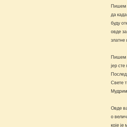
Пишем 
да кад
буду от
овде за
златне 
Пишем 
јер сте
Последњ
Свете т
Мудрим
Овде в
о вели
које је