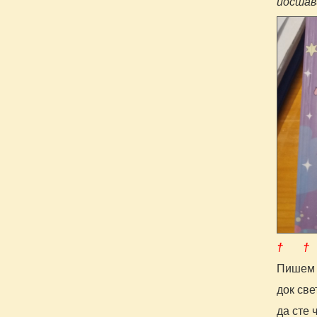
постави
† †
Пишем 
док све
да сте 