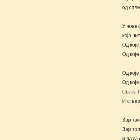
од спле
У човек
која чи
Од које
Од које
Од које
Од које
Свака ћ
И ствар
Зар так
Зар тол
и да га