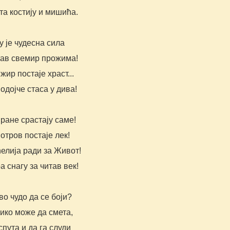
та костију и мишића.
у је чудесна сила
тав свемир прожима!
 жир постаје храст...
 одојче стаса у дива!
 ране срастају саме!
 отров постаје лек!
елија ради за Живот!
а снагу за читав век!
во чудо да се боји?
ико може да смета,
 спута и да га слуди