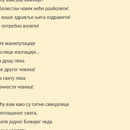
болестан човек неће разболети!
е ваше здравље њега оздравити!
 потребно волети!
те манипулације
слице изолације...
а душу лека
е другог човека!
 свету лека
ечности човека!
ћу вам како су ситне смицалице
еплашеног света,
иле једног Божијег чеда