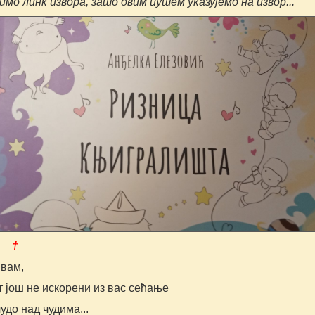
мо линк извора, зато овим путем указујемо на извор...
 †
вам,
т још не искорени из вас сећање
чудо над чудима...