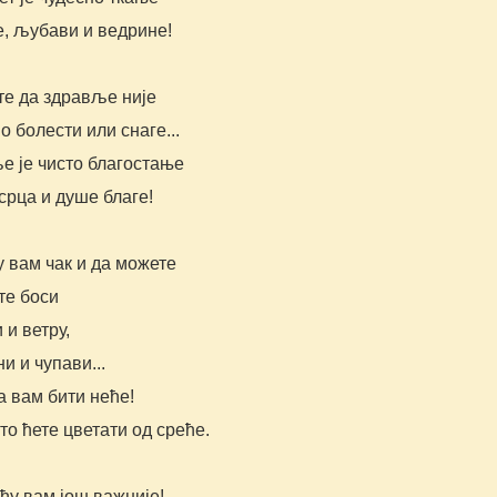
е, љубави и ведрине!
те да здравље није
о болести или снаге...
е је чисто благостање
срца и душе благе!
у вам чак и да можете
те боси
 и ветру,
и и чупави...
а вам бити неће!
о ћете цветати од среће.
ћу вам још важније!