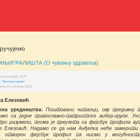
ручујемо
КЊИГРАЛИШТА (О чувању здравља)
 категорија:
ССР
а:
Препоручујемо
ено 23 октобар 2021
а Елезовић
ена уредништва:
Поштовани читаоци, ову предивну 
имо са једне православно-патриотске вибер-групе. Ук
бро разумели, песма је преузета са фејсбук профила ау
е Елезовић. Надамо се да нам Анђелка неће замерит
о отворен фејсбук профил па нисмо у могућност