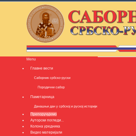
Menu
Главне вести
Саборник србско-руски
Породични сабор
Паметарница
Данашњи дан у србској и руској историји
Препоручујемо
Ауторски погледи...
Колона уредника
Видео материјали