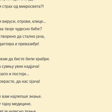
 страх од микросвета?!
и вируси, отрови, клице...
за твоје чудесно биће?
 створено да стално јача,
даптира и превазиђе!
вам да бисте били храбри.
 сумњу увек надјача!
зато и постоји...
рерасте, да нас ојача!
у вам најлепше знање.
 тајну медицине.
т је чудесно ткање