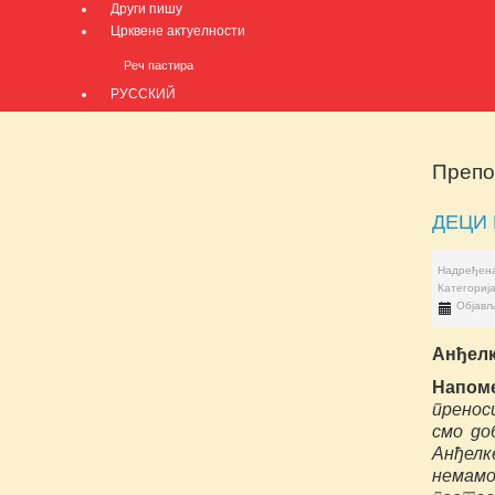
Други пишу
Црквене актуелности
Реч пастира
РУССКИЙ
Препо
ДЕЦИ 
Надређена
Категориј
Објављ
Анђелк
Напом
пренос
смо до
Анђелк
немам