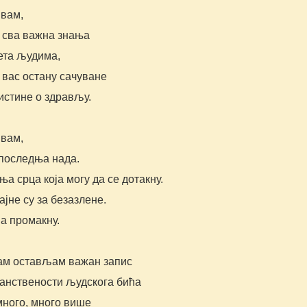
вам,
а сва важна знања
ета људима,
 вас остану сачуване
истине о здрављу.
вам,
 последња нада.
а срца која могу да се дотакну.
ајне су за безазлене.
а промакну.
ам остављам важан запис
чанствености људскога бића
 много, много више