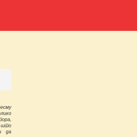
песму
олико
тора,
и што
и да