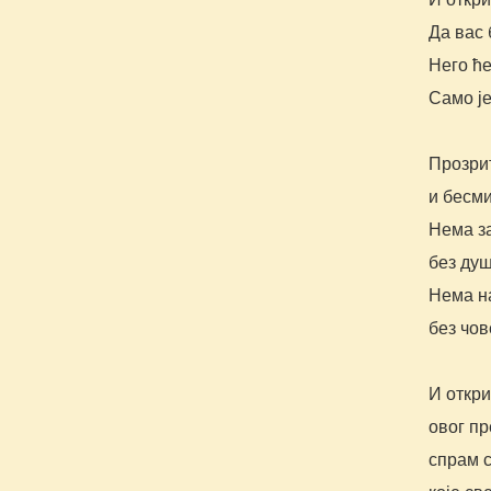
Да вас 
Него ћ
Само је
Прозри
и бесми
Нема з
без душ
Нема на
без чов
И откри
овог пр
спрам с