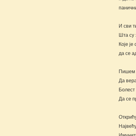
панични
И сви т
Шта су 
Које је
да се а
Пишем 
Да вера
Болест 
Да се п
Открић
Највећу
Имуните