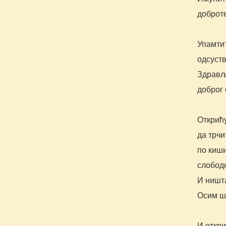
доброт
Упамти
одсуств
Здрављ
доброг 
Открић
да трчи
по киши
слободн
И ништ
Осим шт
И откри