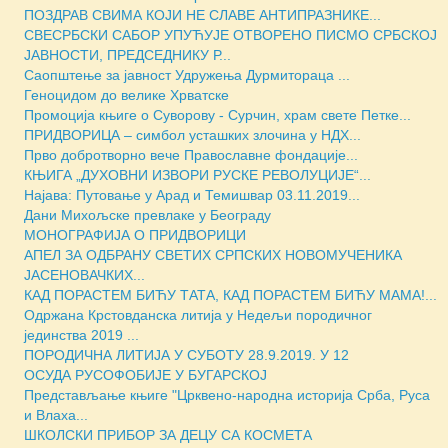
ПОЗДРАВ СВИМА КОЈИ НЕ СЛАВЕ АНТИПРАЗНИКЕ...
СВЕСРБСКИ САБОР УПУЋУЈЕ ОТВОРЕНО ПИСМО СРБСКОЈ
ЈАВНОСТИ, ПРЕДСЕДНИКУ Р...
Саопштење за јавност Удружења Дурмитораца ...
Геноцидом до велике Хрватске
Промоција књиге о Суворову - Сурчин, храм свете Петке...
ПРИДВОРИЦА – симбол усташких злочина у НДХ...
Прво добротворно вече Православне фондације...
КЊИГА „ДУХОВНИ ИЗВОРИ РУСКЕ РЕВОЛУЦИJЕ“...
Најава: Путовање у Арад и Темишвар 03.11.2019...
Дани Михољске превлаке у Београду
МОНОГРАФИЈА О ПРИДВОРИЦИ
АПЕЛ ЗА ОДБРАНУ СВЕТИХ СРПСКИХ НОВОМУЧЕНИКА
ЈАСЕНОВАЧКИХ...
КАД ПОРАСТЕМ БИЋУ ТАТА, КАД ПОРАСТЕМ БИЋУ МАМА!...
Одржана Крстовданска литија у Недељи породичног
јединства 2019 ...
ПОРОДИЧНА ЛИТИЈА У СУБОТУ 28.9.2019. У 12
ОСУДА РУСОФОБИЈЕ У БУГАРСКОЈ
Представљање књиге "Црквено-народна историја Срба, Руса
и Влаха...
ШКОЛСКИ ПРИБОР ЗА ДЕЦУ СА КОСМЕТА