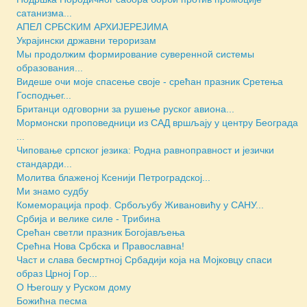
сатанизма...
АПЕЛ СРБСКИМ АРХИЈЕРЕЈИМА
Украјински државни тероризам
Мы продолжим формирование суверенной системы
образования...
Видеше очи моје спасење своје - срећан празник Сретења
Господњег...
Британци одговорни за рушење руског авиона...
Мормонски проповедници из САД вршљају у центру Београда
...
Чиповање српског језика: Родна равноправност и језички
стандарди...
Молитва блаженој Ксенији Петроградској...
Ми знамо судбу
Комеморација проф. Србољубу Живановићу у САНУ...
Србија и велике силе - Трибина
Срећан светли празник Богојављења
Срећна Нова Србска и Православна!
Част и слава бесмртној Србадији која на Мојковцу спаси
образ Црној Гор...
О Његошу у Руском дому
Божићна песма