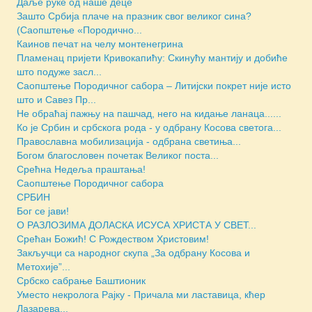
Даље руке од наше деце
Зашто Србија плаче на празник свог великог сина?
(Саопштење «Породично...
Каинов печат на челу монтенегрина
Пламенац пријети Кривокапићу: Скинућу мантију и добиће
што подуже засл...
Саопштење Породичног сабора – Литијски покрет није исто
што и Савез Пр...
Не обраћај пажњу на пашчад, него на кидање ланаца......
Ко је Србин и србскога рода - у одбрану Косова светога...
Православна мобилизација - одбрана светиња...
Богом благословен почетак Великог поста...
Срећна Недеља праштања!
Саопштење Породичног сабора
СРБИН
Бог се јави!
O РАЗЛОЗИМА ДОЛАСКА ИСУСА ХРИСТА У СВЕТ...
Срећан Божић! С Рождеством Христовим!
Закључци са народног скупа „За одбрану Косова и
Метохије”...
Србско сабрање Баштионик
Уместо некролога Рајку - Причала ми ластавица, кћер
Лазаревa...