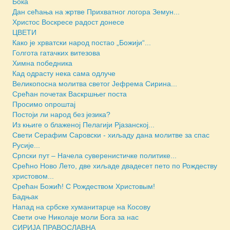
Бока
Дан сећања на жртве Прихватног логора Земун...
Христос Воскресе радост донесе
ЦВЕТИ
Како је хрватски народ постао „Божији“...
Голгота гатачких витезова
Химна победника
Кад одрасту нека сама одлуче
Великопосна молитва светог Јефрема Сирина...
Срећан почетак Васкршњег поста
Просимо опроштај
Постоји ли народ без језика?
Из књиге о блаженој Пелагији Рјазанској...
Свети Серафим Саровски - хиљаду дана молитве за спас
Русије...
Српски пут – Начела суверенистичке политике...
Срећно Ново Лето, две хиљаде двадесет пето по Рождеству
христовом...
Срећан Божић! С Рождеством Христовым!
Бадњак
Напад на србске хуманитарце на Косову
Свети оче Николаје моли Бога за нас
СИРИЈА ПРАВОСЛАВНА