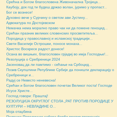
Срећна и Богом благословена Живоначална Тројица...
Каубоју, док год ти будеш држао волан, јуримо у пропаст...
Бoг се вознесе!
Духовно вече у Сурчину о светом ави Јустину...
Адвокатура по Достојевском
Немачка нема морално право чак ни да помене геноцид...
Срећан празник великих словенских просветитеља...
Породица у православној и исламској традицији...
Свети Василије Острошки, поносе монаха...
Христос Воскресе радост донесе!
Осана во вишњих, благословен грјадиј во имја Господње!...
Резолуција о Сребреници 2024
Јасеновац да ли памтимо - сећање на Србоцид...
Позив Скупштини Републике Србије да поништи декларацију о
Сребреници и...
Радуј се Невесто неневесна!
Срећан и Богом благословен почетак Великог поста! Господе
Исусе Христе...
Господ говори: Праштај!
РЕЗОЛУЦИЈА ОКРУГЛОГ СТОЛА „РАТ ПРОТИВ ПОРОДИЦЕ У
КУЛТУРИ – НЕВЛАДИНЕ О...
Моја отаџбина
Подршка Породичног сабора борби против промоције