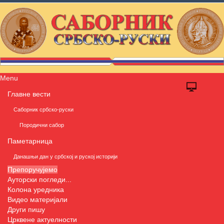
Menu
Главне вести
Саборник србско-руски
Породични сабор
Паметарница
Данашњи дан у србској и руској историји
Препоручујемо
Ауторски погледи...
Колона уредника
Видео материјали
Други пишу
Црквене актуелности