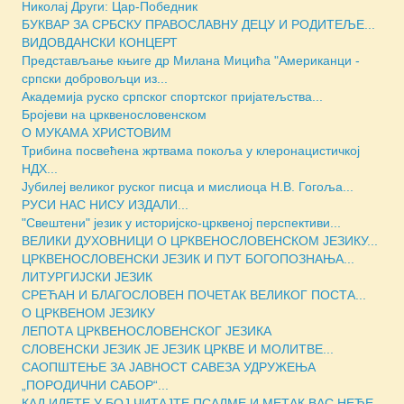
Николај Други: Цар-Победник
БУКВАР ЗА СРБСКУ ПРАВОСЛАВНУ ДЕЦУ И РОДИТЕЉЕ...
ВИДОВДАНСКИ КОНЦЕРТ
Представљање књиге др Милана Мицића "Американци -
српски добровољци из...
Академија руско српског спортског пријатељства...
Бројеви на црквенословенском
О МУКАМА ХРИСТОВИМ
Трибина посвећена жртвама покоља у клеронацистичкој
НДХ...
Јубилеј великог руског писца и мислиоца Н.В. Гогоља...
РУСИ НАС НИСУ ИЗДАЛИ...
"Свештени" језик у историјско-црквеној перспективи...
ВЕЛИКИ ДУХОВНИЦИ О ЦРКВЕНОСЛОВЕНСКОМ ЈЕЗИКУ...
ЦРКВЕНОСЛОВЕНСКИ ЈЕЗИК И ПУТ БОГОПОЗНАЊА...
ЛИТУРГИЈСКИ ЈЕЗИК
СРЕЋАН И БЛАГОСЛОВЕН ПОЧЕТАК ВЕЛИКОГ ПОСТА...
О ЦРКВЕНОМ ЈЕЗИКУ
ЛЕПОТА ЦРКВЕНОСЛОВЕНСКОГ ЈЕЗИКА
СЛОВЕНСКИ ЈЕЗИК ЈЕ ЈЕЗИК ЦРКВЕ И МОЛИТВЕ...
САОПШТЕЊЕ ЗА ЈАВНОСТ САВЕЗА УДРУЖЕЊА
„ПОРОДИЧНИ САБОР“...
КАД ИДЕТЕ У БОЈ ЧИТАЈТЕ ПСАЛМЕ И МЕТАК ВАС НЕЋЕ