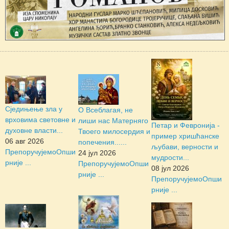
Сједињење зла у
О Всеблагая, не
врховима световне и
лиши нас Матерняго
Петар и Февронија -
духовне власти...
Твоего милосердия и
пример хришћанске
06 авг 2026
попечения......
љубави, верности и
Препоручујемо
Опши
24 јул 2026
мудрости...
рније ...
Препоручујемо
Опши
08 јул 2026
рније ...
Препоручујемо
Опши
рније ...