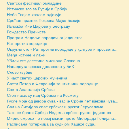
Светски фестивал омладине
Истинско зло за Русију и Србију
Небо Твојом хвалом одјекује
Срећан празник Покрова Мајке Божије
Изложба Ине Царјове у Београду
Рождество Пречисте
Програм Недеље породичног јединства
Рат против породице
Округли сто - Рат против породице у култури и просвети...
Међа истине и лажи
Убили сте десетине милиона Словена...
Нападнута српска државност у БиХ
Слово љубве
У част светих царских мученика
Свети Петар и Февронија заштитници породице...
Света Анастасија Србска
Стоп насиљу над Србима на Космету
Гусле моје од јавора сува - вас је Србин пет вјекова чува...
Сви на Литију за спас србског и руског Јерусалима...
Тако се брани Србија Недеља србско-руског јединства...
Мирис смреке - о новој књизи проте Милорада Голијана...
Расписана потерница за судијом Хашког суда...