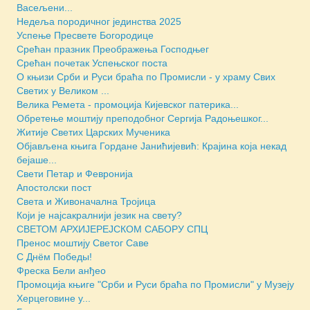
Васељени...
Недеља породичног јединства 2025
Успење Пресвете Богородице
Срећан празник Преображења Господњег
Срећан почетак Успењског поста
О књизи Срби и Руси браћа по Промисли - у храму Свих
Светих у Великом ...
Велика Ремета - промоција Кијевског патерика...
Обретење моштију преподобног Сергија Радоњешког...
Житије Светих Царских Мученика
Објављена књига Гордане Јанићијевић: Крајина која некад
бејаше...
Свети Петар и Февронија
Апостолски пост
Света и Живоначална Тројица
Који је најсакралнији језик на свету?
СВЕТОМ АРХИЈЕРЕЈСКОМ САБОРУ СПЦ
Пренос моштију Светог Саве
С Днём Победы!
Фреска Бели анђео
Промоција књиге "Срби и Руси браћа по Промисли" у Музеју
Херцеговине у...