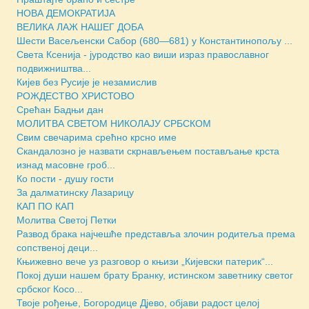
НОВА ДЕМОКРАТИЈА
ВЕЛИКА ЛАЖ НАШЕГ ДОБА
Шести Васељенски Сабор (680—681) у Константинопољу ...
Света Ксенија - јуродство као виши израз православног
подвижништва...
Кијев без Русије је незамислив
РОЖДЕСТВО ХРИСТОВО
Срећан Бадњи дан
МОЛИТВА СВЕТОМ НИКОЛАЈУ СРБСКОМ
Свим свечарима срећно крсно име
Скандалозно је назвати скрнављењем постављање крста
изнад масовне гроб...
Ко пости - душу гости
За далматинску Лазарицу
КАП ПО КАП
Молитва Светој Петки
Развод брака најчешће представља злочин родитеља према
сопственој деци...
Књижевно вече уз разговор о књизи „Кијевски патерик“...
Покој души нашем брату Бранку, истинском заветнику светог
србског Косо...
Твоје рођење, Богородице Дјево, објави радост целој