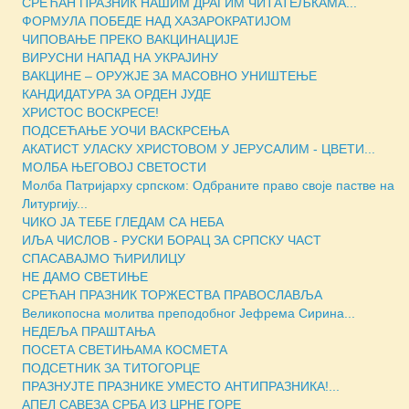
СРЕЋАН ПРАЗНИК НАШИМ ДРАГИМ ЧИТАТЕЉКАМА...
ФОРМУЛА ПОБЕДЕ НАД ХАЗАРОКРАТИЈОМ
ЧИПОВАЊЕ ПРЕКО ВАКЦИНАЦИЈЕ
ВИРУСНИ НАПАД НА УКРАЈИНУ
ВАКЦИНЕ – ОРУЖЈЕ ЗА МАСOВНО УНИШТЕЊЕ
КАНДИДАТУРА ЗА ОРДЕН ЈУДЕ
ХРИСТОС ВОСКРЕСЕ!
ПОДСЕЋАЊЕ УОЧИ ВАСКРСЕЊА
АКАТИСТ УЛАСКУ ХРИСТОВОМ У ЈЕРУСАЛИМ - ЦВЕТИ...
МОЛБА ЊЕГОВОЈ СВЕТОСТИ
Молба Патријарху српском: Одбраните право своје пастве на
Литургију...
ЧИКО ЈА ТЕБЕ ГЛЕДАМ СА НЕБА
ИЉА ЧИСЛОВ - РУСКИ БОРАЦ ЗА СРПСКУ ЧАСТ
СПАСАВАЈМО ЋИРИЛИЦУ
НЕ ДАМО СВЕТИЊЕ
СРЕЋАН ПРАЗНИК ТОРЖЕСТВА ПРАВОСЛАВЉА
Великопосна молитва преподобног Јефрема Сирина...
НЕДЕЉА ПРАШТАЊА
ПОСЕТА СВЕТИЊАМА КОСМЕТА
ПОДСЕТНИК ЗА ТИТОГОРЦЕ
ПРАЗНУЈТЕ ПРАЗНИКЕ УМЕСТО АНТИПРАЗНИКА!...
АПЕЛ САВЕЗА СРБА ИЗ ЦРНЕ ГОРЕ