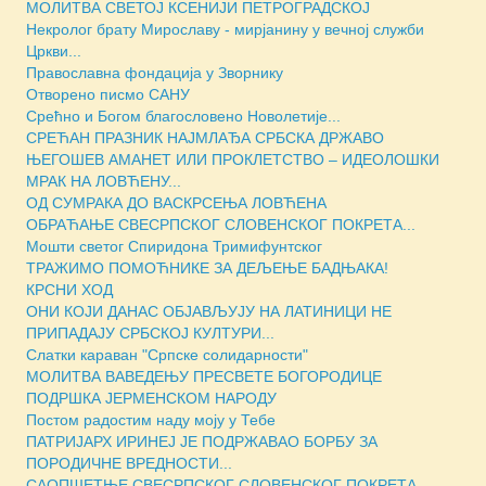
МОЛИТВА СВЕТОЈ КСЕНИЈИ ПЕТРОГРАДСКОЈ
Некролог брату Мирославу - мирјанину у вечној служби
Цркви...
Православна фондација у Зворнику
Отворено писмо САНУ
Срећно и Богом благословено Новолетије...
СРЕЋАН ПРАЗНИК НАЈМЛАЂА СРБСКА ДРЖАВО
ЊЕГОШЕВ АМАНЕТ ИЛИ ПРОКЛЕТСТВО – ИДЕОЛОШКИ
МРАК НА ЛОВЋЕНУ...
ОД СУМРАКА ДО ВАСКРСЕЊА ЛОВЋЕНА
ОБРАЋАЊЕ СВЕСРПСКОГ СЛОВЕНСКОГ ПОКРЕТА...
Мошти светог Спиридона Тримифунтског
ТРАЖИМО ПОМОЋНИКЕ ЗА ДЕЉЕЊЕ БАДЊАКА!
КРСНИ ХОД
ОНИ КОЈИ ДАНАС ОБЈАВЉУЈУ НА ЛАТИНИЦИ НЕ
ПРИПАДАЈУ СРБСКОЈ КУЛТУРИ...
Слатки караван "Српске солидарности"
МОЛИТВА ВАВЕДЕЊУ ПРЕСВЕТЕ БОГОРОДИЦЕ
ПОДРШКА ЈЕРМЕНСКОМ НАРОДУ
Постом радостим наду моју у Тебе
ПАТРИЈАРХ ИРИНЕЈ ЈЕ ПОДРЖАВАО БОРБУ ЗА
ПОРОДИЧНЕ ВРЕДНОСТИ...
САОПШЕТЊЕ СВЕСРПСКОГ СЛОВЕНСКОГ ПОКРЕТА...