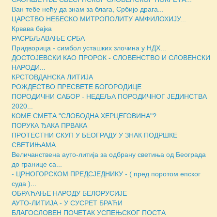
Ван тебе нећу да знам за блага, Србијо драга...
ЦАРСТВО НЕБЕСКО МИТРОПОЛИТУ АМФИЛОХИЈУ...
Крвава бајка
РАСРБЉАВАЊЕ СРБА
Придворица - симбол усташких злочина у НДХ...
ДОСТОЈЕВСКИ КАО ПРОРОК - СЛОВЕНСТВО И СЛОВЕНСКИ
НАРОДИ...
КРСТОВДАНСКА ЛИТИЈА
РОЖДЕСТВО ПРЕСВЕТЕ БОГОРОДИЦЕ
ПОРОДИЧНИ САБОР - НЕДЕЉА ПОРОДИЧНОГ ЈЕДИНСТВА
2020...
КОМЕ СМЕТА "СЛОБОДНА ХЕРЦЕГОВИНА"?
ПОРУКА ЂАКА ПРВАКА
ПРОТЕСТНИ СКУП У БЕОГРАДУ У ЗНАК ПОДРШКЕ
СВЕТИЊАМА...
Величанствена ауто-литија за одбрану светиња од Београда
до границе са...
- ЦРНОГОРСКОМ ПРЕДСЈЕДНИКУ - ( пред поротом епског
суда )...
ОБРАЋАЊЕ НАРОДУ БЕЛОРУСИЈЕ
АУТО-ЛИТИЈА - У СУСРЕТ БРАЋИ
БЛАГОСЛОВЕН ПОЧЕТАК УСПЕЊСКОГ ПОСТА