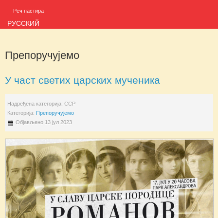
Реч пастира
РУССКИЙ
Препоручујемо
У част светих царских мученика
Надређена категорија:
ССР
Категорија:
Препоручујемо
Објављено 13 јул 2023