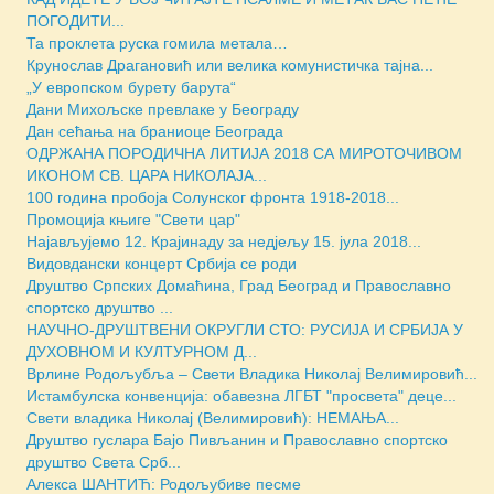
ПОГОДИТИ...
Та проклета руска гомила метала…
Крунослав Драгановић или велика комунистичка тајна...
„У европском бурету барута“
Дани Михољске превлаке у Београду
Дан сећања на браниоце Београда
ОДРЖАНА ПОРОДИЧНА ЛИТИЈА 2018 СА МИРОТОЧИВОМ
ИКОНОМ СВ. ЦАРА НИКОЛАЈА...
100 година пробоја Солунског фронта 1918-2018...
Промоција књиге "Свети цар"
Најављујемо 12. Крајинаду за недјељу 15. јула 2018...
Видовдански концерт Србија се роди
Друштво Српских Домаћина, Град Београд и Православно
спортско друштво ...
НАУЧНО-ДРУШТВЕНИ ОКРУГЛИ СТО: РУСИЈА И СРБИЈА У
ДУХОВНОМ И КУЛТУРНОМ Д...
Врлине Родољубља – Свети Владика Николај Велимировић...
Истамбулска конвенција: обавезна ЛГБТ "просвета" деце...
Свети владика Николај (Велимировић): НЕМАЊА...
Друштво гуслара Бајо Пивљанин и Православно спортско
друштво Света Срб...
Алекса ШАНТИЋ: Родољубиве песме