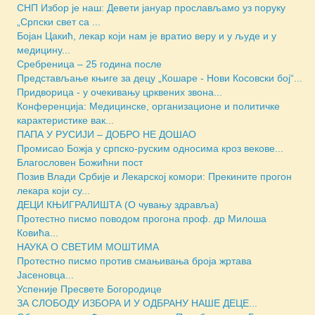
СНП Избор је наш: Девети јануар прослављамо уз поруку
„Српски свет са ...
Бојан Цакић, лекар који нам је вратио веру и у људе и у
медицину...
Сребреница – 25 година после
Представљање књиге за децу „Кошаре - Нови Косовски бој“...
Придворица - у очекивању црквених звона...
Конференција: Медицинске, организационе и политичке
карактеристике вак...
ПАПА У РУСИЈИ – ДОБРО НЕ ДОШАО
Промисао Божја у српско-руским односима кроз векове...
Благословен Божићни пост
Позив Влади Србије и Лекарској комори: Прекините прогон
лекара који су...
ДЕЦИ КЊИГРАЛИШТА (О чувању здравља)
Протестно писмо поводом прогона проф. др Милоша
Ковића...
НАУКА О СВЕТИМ МОШТИМА
Протестно писмо против смањивања броја жртава
Јасеновца...
Успеније Пресвете Богородице
ЗА СЛОБОДУ ИЗБОРА И У ОДБРАНУ НАШЕ ДЕЦЕ...