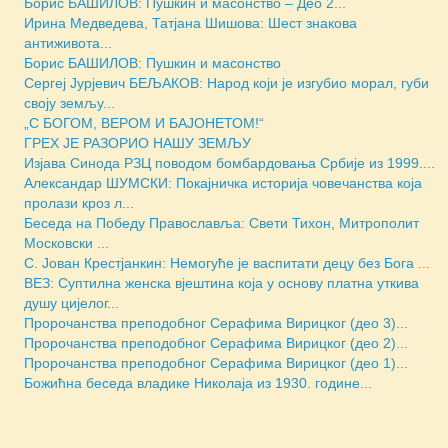
Борис БАШИЛОВ: Пушкин и масонство – Део 2...
Ирина Медведева, Татјана Шишова: Шест знакова
антиживота...
Борис БАШИЛОВ: Пушкин и масонство
Сергеј Јурјевич БЕЉАКОВ: Народ који је изгубио морал, губи
своју земљу...
„С БОГОМ, ВЕРОМ И БАЈОНЕТОМ!“
ГРЕХ ЈЕ РАЗОРИО НАШУ ЗЕМЉУ
Изјава Синода РЗЦ поводом бомбардовања Србије из 1999....
Александар ШУМСКИ: Покајничка историја човечанства која
пролази кроз л...
Беседа на Победу Православља: Свети Тихон, Митрополит
Московски ...
С. Јован Крестјанкин: Немогуће је васпитати децу без Бога ...
ВЕЗ: Суптилна женска вјештина која у основу платна уткива
душу цијелог...
Пророчанства преподобног Серафима Вирицког (део 3)...
Пророчанства преподобног Серафима Вирицког (део 2)...
Пророчанства преподобног Серафима Вирицког (део 1)...
Божићна беседа владике Николаја из 1930. године...