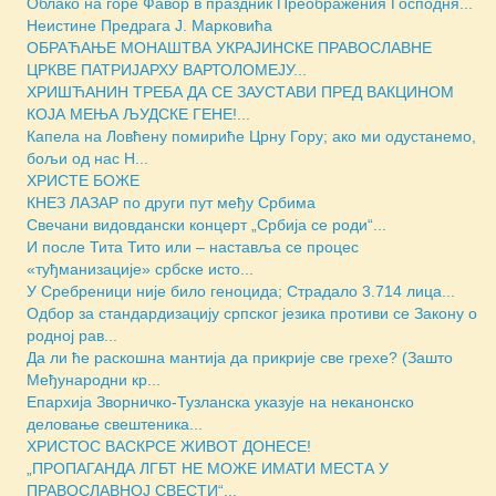
Облако на горе Фавор в праздник Преображения Господня...
Неистине Предрага Ј. Марковића
ОБРАЋАЊЕ МОНАШТВА УКРАЈИНСКЕ ПРАВОСЛАВНЕ
ЦРКВЕ ПАТРИЈАРХУ ВАРТОЛОМЕЈУ...
ХРИШЋАНИН ТРЕБА ДА СЕ ЗАУСТАВИ ПРЕД ВАКЦИНОМ
КОЈА МЕЊА ЉУДСКЕ ГЕНЕ!...
Капела на Ловћену помириће Црну Гору; ако ми одустанемо,
бољи од нас Н...
ХРИСТЕ БОЖЕ
КНЕЗ ЛАЗАР по други пут међу Србима
Свечани видовдански концерт „Србија се роди“...
И после Тита Тито или – наставља се процес
«туђманизације» србске исто...
У Сребреници није било геноцида; Страдало 3.714 лица...
Одбор за стандардизацију српског језика противи се Закону о
родној рав...
Да ли ће раскошна мантија да прикрије све грехе? (Зашто
Међународни кр...
Епархија Зворничко-Тузланска указује на неканонско
деловање свештеника...
ХРИСТОС ВАСКРСЕ ЖИВОТ ДОНЕСЕ!
„ПРОПАГАНДА ЛГБТ НЕ МОЖЕ ИМАТИ МЕСТА У
ПРАВОСЛАВНОЈ СВЕСТИ“...