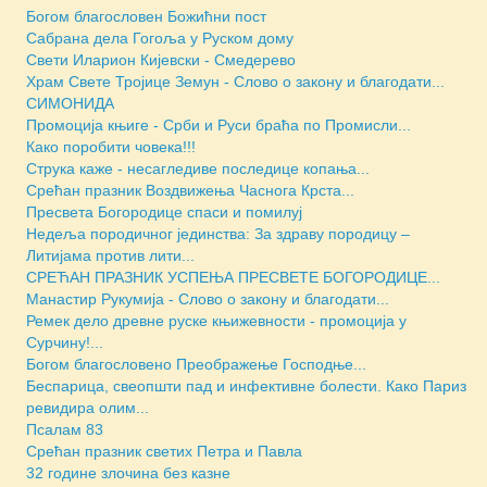
Богом благословен Божићни пост
Сабрана дела Гогоља у Руском дому
Свети Иларион Кијевски - Смедерево
Храм Свете Тројице Земун - Слово о закону и благодати...
СИМОНИДА
Промоција књиге - Срби и Руси браћа по Промисли...
Како поробити човека!!!
Струка каже - несагледиве последице копања...
Срећан празник Воздвижења Часнога Крста...
Пресвета Богородице спаси и помилуј
Недеља породичног јединства: За здраву породицу –
Литијама против лити...
СРЕЋАН ПРАЗНИК УСПЕЊА ПРЕСВЕТЕ БОГОРОДИЦЕ...
Манастир Рукумија - Слово о закону и благодати...
Ремек дело древне руске књижевности - промоција у
Сурчину!...
Богом благословено Преображење Господње...
Беспарица, свеопшти пад и инфективне болести. Како Париз
ревидира олим...
Псалам 83
Срећан празник светих Петра и Павла
32 године злочина без казне