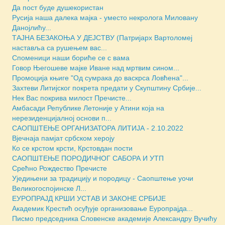
Да пост буде душекористан
Русија наша далека мајка - уместо некролога Миловану
Данојлићу...
ТАЈНА БЕЗАКОЊА У ДЕЈСТВУ (Патријарх Вартоломеј
наставља са рушењем вас...
Споменици наши бориће се с вама
Говор Његошеве мајке Иване над мртвим сином...
Промоција књиге "Од сумрака до васкрса Ловћена"...
Захтеви Литијског покрета предати у Скупштину Србије...
Нек Вас покрива милост Пречисте...
Амбасади Републике Летоније у Атини која на
нерезиденцијалној основи п...
САОПШТЕЊЕ ОРГАНИЗАТОРА ЛИТИЈА - 2.10.2022
Вјечнаја памјат србском хероју
Ко се крстом крсти, Крстовдан пости
САОПШТЕЊЕ ПОРОДИЧНОГ САБОРА И УТП
Срећно Рождество Пречисте
Уједињени за традицију и породицу - Саопштење уочи
Великогоспојинске Л...
ЕУРОПРАЈД КРШИ УСТАВ И ЗАКОНЕ СРБИЈЕ
Академик Крестић осуђује организовање Еуропрајда...
Писмо председника Словенске академије Александру Вучићу