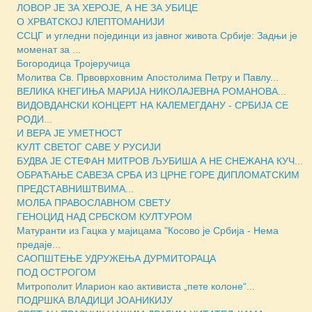
ЛОВОР ЈЕ ЗА ХЕРОЈЕ, А НЕ ЗА УБИЦЕ
О ХРВАТСКОЈ КЛЕПТОМАНИЈИ
ССЦГ и угледни појединци из јавног живота Србије: Задњи је
моменат за ...
Богородица Тројеручица
Молитва Св. Првоврховним Апостолима Петру и Павлу...
ВЕЛИКА КНЕГИЊА МАРИЈА НИКОЛАЈЕВНА РОМАНОВА...
ВИДОВДАНСКИ КОНЦЕРТ НА КАЛЕМЕГДАНУ - СРБИЈА СЕ
РОДИ...
И ВЕРА ЈЕ УМЕТНОСТ
КУЛТ СВЕТОГ САВЕ У РУСИЈИ
БУДВА ЈЕ СТЕФАН МИТРОВ ЉУБИША А НЕ СНЕЖАНА КУЧ...
ОБРАЋАЊЕ САВЕЗА СРБА ИЗ ЦРНЕ ГОРЕ ДИПЛОМАТСКИМ
ПРЕДСТАВНИШТВИМА...
МОЛБА ПРАВОСЛАВНОМ СВЕТУ
ГЕНОЦИД НАД СРБСКОМ КУЛТУРОМ
Матуранти из Гацка у мајицама "Косово је Србија - Нема
предаје...
САОПШТЕЊЕ УДРУЖЕЊА ДУРМИТОРАЦА
ПОД ОСТРОГОМ
Митрополит Иларион као активиста „пете колоне“...
ПОДРШКА ВЛАДИЦИ ЈОАНИКИЈУ