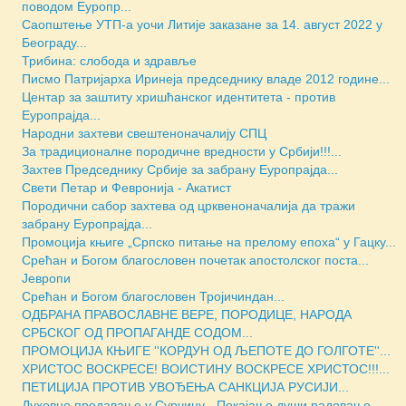
поводом Еуропр...
Саопштење УТП-а уочи Литије заказане за 14. август 2022 у
Београду...
Трибина: слобода и здравље
Писмо Патријарха Иринеја председнику владе 2012 године...
Центар за заштиту хришћанског идентитета - против
Еуропрајда...
Народни захтеви свештеноначалију СПЦ
За традиционалне породичне вредности у Србији!!!...
Захтев Председнику Србије за забрану Еуропрајда...
Свети Петар и Февронија - Акатист
Породични сабор захтева од црквеноначалија да тражи
забрану Еуропрајда...
Промоција књиге „Српско питање на прелому епоха“ у Гацку...
Срећан и Богом благословен почетак апостолског поста...
Јевропи
Срећан и Богом благословен Тројичиндан...
ОДБРАНА ПРАВОСЛАВНЕ ВЕРЕ, ПОРОДИЦЕ, НАРОДА
СРБСКОГ ОД ПРОПАГАНДЕ СОДОМ...
ПРОМОЦИЈА КЊИГЕ ''КОРДУН ОД ЉЕПОТЕ ДО ГОЛГОТЕ''...
ХРИСТОС ВОСКРЕСЕ! ВОИСТИНУ ВОСКРЕСЕ ХРИСТОС!!!...
ПЕТИЦИЈА ПРОТИВ УВОЂЕЊА САНКЦИЈА РУСИЈИ...
Духовно предавање у Сурчину - Покајање души радовање...