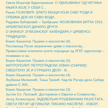
Свети Игњатиjе Брјанчанинов: О УДАЉАВАЊУ ОД ЧИТАЊА
КЊИГА КОЈЕ У СЕБИ С...
Ранко ГОЈКОВИЋ: БЛАГО МАЈЦИ КОЈА САВУ РОДИ И
СРБИМА ДОК ИХ САВО ВОДИ...
Радован Бећировић – Требјешки: МОЈКОВАЧКА БИТКА 1915...
АРХИЕПИСКОП ДАНИЛО ДРУГИ
О ЗНАЧАЈУ ЈУЛИЈАНСКОГ КАЛЕНДАРА У ЦРКВЕНОЈ
ТРАДИЦИЈИ...
Борис Башилов: Пушкин и масонство (6)
Посланица Руске заграничне цркве о масонству...
Православни епископи штите породице од ЛГБТ идеологије –
позивамо и на...
Борис Башилов: Пушкин и масонство (5)
МИТРОПОЛИТ ПЕТРОГРАДСКИ ЈОВАН (СНИЧЕВ):
СВЕШТЕНО ЈЕ И СТРАШНО ДЕЛО - В...
Борис Башилов: Пушкин и масонство (4)
Љубинка Милинчић, Тања Трикић: Кад би Русија дала Србији
дрвени С-300,...
Борис Башилов: Пушкин и масонство (3)
Јустин Сп. Поповић: Достојевски о Европи и Словенству...
Јегор Холмогоров: ЗАДОВОЉАН РУШЕВИНАМА РАЈХСТАГА...
СВЕТИ ПЕТАР ЦЕТИЊСКИ: ПИСАНО НАСЛЕЂЕ - ИЗБОР...