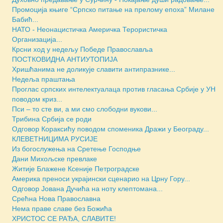
Промоција књиге “Српско питање на прелому епоха” Милане
Бабић...
НАТО - Неонацистичка Америчка Терористичка
Организација...
Крсни ход у недељу Победе Православља
ПОСТКОВИДНА АНТИУТОПИЈА
Хришћанима не доликује славити антипразнике...
Недеља праштања
Проглас српских интелектуалаца против гласања Србије у УН
поводом криз...
Пси – то сте ви, а ми смо слободни вукови...
Трибина Србија се роди
Одговор Кораксићу поводом споменика Дражи у Београду...
КЛЕВЕТНИЦИМА РУСИЈЕ
Из богослужења на Сретење Господње
Дани Михољске превлаке
Житије Блажене Ксеније Петроградске
Америка преноси украјински сценарио на Црну Гору...
Одговор Јована Дучића на ноту клептомана...
Срећна Нова Православна
Нема праве славе без Божића
ХРИСТОС СЕ РАЂА, СЛАВИТЕ!