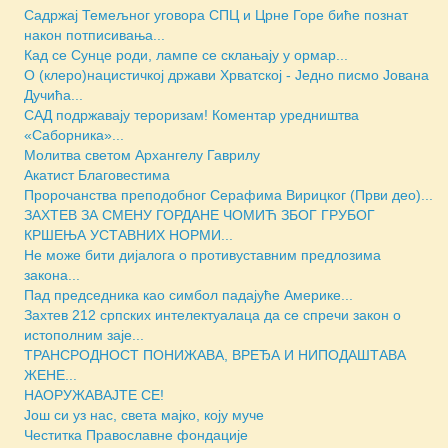
Садржај Темељног уговора СПЦ и Црне Горе биће познат
након потписивања...
Кад се Сунце роди, лампе се склањају у ормар...
О (клеро)нацистичкој држави Хрватској - Једно писмо Јована
Дучића...
САД подржавају тероризам! Коментар уредништва
«Саборника»...
Молитва светом Архангелу Гаврилу
Акатист Благовестима
Пророчанства преподобног Серафима Вирицког (Први део)...
ЗАХТЕВ ЗА СМЕНУ ГОРДАНЕ ЧОМИЋ ЗБОГ ГРУБОГ
КРШЕЊА УСТАВНИХ НОРМИ...
Не може бити дијалога о противуставним предлозима
закона...
Пад председника као симбол падајуће Америке...
Захтев 212 српских интелектуалаца да се спречи закон о
истополним заје...
ТРАНСРОДНОСТ ПОНИЖАВА, ВРЕЂА И НИПОДАШТАВА
ЖЕНЕ...
НАОРУЖАВАЈТЕ СЕ!
Још си уз нас, света мајко, коју муче
Честитка Православне фондације