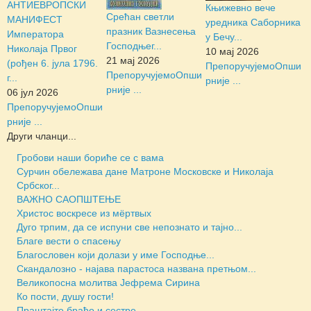
АНТИЕВРОПСКИ
Књижевно вече
Срећан светли
МАНИФЕСТ
уредника Саборника
празник Вазнесења
Императора
у Бечу...
Господњег...
Николаја Првог
10 мај 2026
21 мај 2026
(рођен 6. јула 1796.
Препоручујемо
Опши
Препоручујемо
Опши
г...
рније ...
рније ...
06 јул 2026
Препоручујемо
Опши
рније ...
Други чланци...
Гробови наши бориће се с вама
Сурчин обележава дане Матроне Московске и Николаја
Србског...
ВАЖНО САОПШТЕЊЕ
Христос воскресе из мёртвых
Дуго трпим, да се испуни све непознато и тајно...
Благе вести о спасењу
Благословен који долази у име Господње...
Скандалозно - најава парастоса названа претњом...
Великопосна молитва Јефрема Сирина
Ко пости, душу гости!
Праштајте браћо и сестре