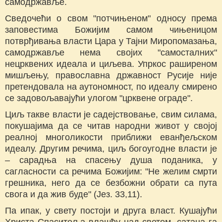
самодржавље.
Сведочећи о свом "потчињеном" односу према
заповестима Божијим самом чињеницом
потврђивања власти Цара у Тајни Миропомазања,
самодржавље нема својих "самосталних"
нецрквених идеала и циљева. Упркос раширеном
мишљењу, православна државност Русије није
претендовала на аутономност, по идеалу смирено
се задовољавајући улогом "црквене ограде".
Циљ такве власти је садејствовање, свим силама,
покушајима да се читав народни живот у својој
реалној многоликости приближи еванђељском
идеалу. Другим речима, циљ богоугодне власти је
– сарадња на спасењу душа поданика, у
сагласности са речима Божијим: "Не желим смрти
грешника, него да се безбожни обрати са пута
свога и да жив буде" (Јез. 33,11).
Па ипак, у свету постоји и друга власт. Кушајући