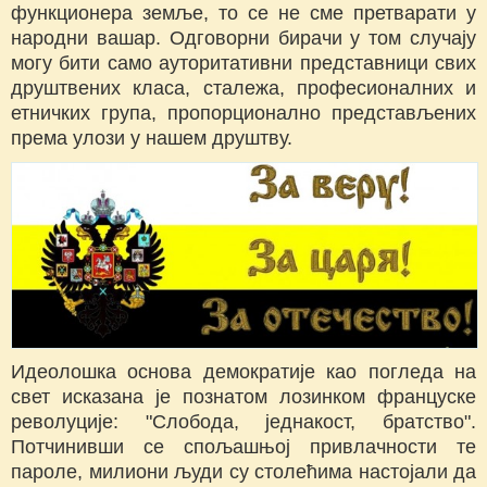
функционера земље, то се не сме претварати у
народни вашар. Одговорни бирачи у том случају
могу бити само ауторитативни представници свих
друштвених класа, сталежа, професионалних и
етничких група, пропорционално представљених
према улози у нашем друштву.
Идеолошка основа демократије као погледа на
свет исказана је познатом лозинком француске
револуције: "Слобода, једнакост, братство".
Потчинивши се спољашњој привлачности те
пароле, милиони људи су столећима настојали да