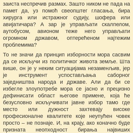
заиста неспречив размах. Зашто ником не пада на
памет да, уз помоћ свеопштег гласања, бира
хирурга или истражног судију, шофера или
авијатичара? А зар је управљати скалпелом,
аутобусом, авионом теже него управљати
огромном државом, оптерећеном најтежим
проблемима?
То не значи да принцип изборности мора сасвим
да се искључи из политичког живота земље. Шта
више, он је у неким ситуацијама незаменљив, јер
је инструмент успостављања саборног
заједништва народа и државе. Али да би се
избегле злоупотребе мора се јасно и прецизно
дефинисати област његове примене, која ће
безусловно искључивати јавне избор тамо где
место или дужност захтевају високе
професионалне квалитете које неупућен човек
просто – не познаје. И, на крају, ако коначно буде
призната неопходност бирања највиших