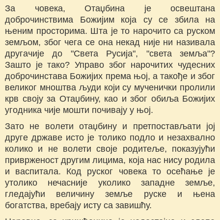
За човека, Отаџбина је освештана
доброчинствима Божијим која су се збила на
њеним просторима. Шта је то нарочито са руском
земљом, због чега се она некад није ни називала
другачије до "Света Русија", "света земља"?
Зашто је тако? Управо због нарочитих чудесних
доброчинстава Божијих према њој, а такође и због
великог мноштва људи који су мученички пролили
крв своју за Отаџбину, као и због обиља Божијих
угодника чије мошти почивају у њој.
Зато не волети отаџбину и претпостављати јој
друге државе исто је толико подло и незахвално
колико и не волети своје родитеље, показујући
приврженост другим лицима, која нас нису родила
и васпитала. Код руског човека то осећање је
утолико нечасније уколико западне земље,
гледајући величину земље руске и њена
богатства, вребају исту са завишћу.