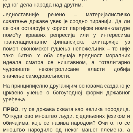
једног дела народа над другим.
Једноставније речено – материјалистичко
схватање државе увек је сродно тиранији. Да ли
се она остварује у корист партијске номенклатуре
помоћу крвавих репресија или у интересима
транснационалне финансијске олигархије уз
помоћ економског гушења непожељних – то није
тако битно. У оба случаја вредност моралних
идеала сматра се ништавном, а тоталитарно
чудовиште неконтролисане власти добија
значење самодовољности.
На принципијелно другачијим основама саздано је
црквено учење о богоугодној форми државног
уређења.
ПРВО
, ту се држава схвата као велика породица.
"Откуда ово мноштво људи, сједињених језиком и
обичајима, које се назива народом? Очито, то се
мноштво народило од неког мањег племена, а