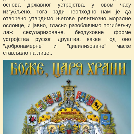
основа државног устројства, у овом часу
изгубљено. Тога ради неопходно нам је да
отворено утврдимо његове религиозно–моралне
ослонце, и јавно, гласно разобличимо погибељну
лаж секуларизоване, бездуховне форме
устројства руског друштва, какве год оно
"добронамерне" и "цивилизоване" маске
стављало на лице..