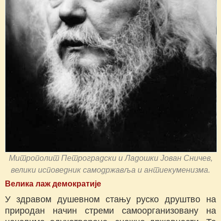
Митрополит Петроградски и Ладошки Јован Сничев,
велики исповедник самодржавља и антиекуменизма.
Велика лаж демократије
У здравом душевном стању руско друштво на
природан начин стреми самоорганизовану на