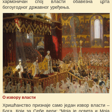
хармоничан спој власти обавезна црта
богоугодног државног уређења.
О извору власти
Хришћанство признаје само један извор власти –
Бога, Који за Себе вели: "Моја је освета и Моја