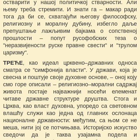
остварити у нашој политичкој стварности. Али
њему треба стремити. И знати га – макар ради
тога да би се, схватајући његову философску,
религиозну и моралну дубину, избегло даље
препуштање лажљивим бајкама о сопственој
прошлости – попут русофобских теза о
"неразвијености руске правне свести" и "трулом
царизму".
ТРЕЋЕ
, као идеал црквено–државних односа
сматра се "симфонија власти". У држави, која је
свесна и поштује своје духовне основе, – оној коју
смо горе описали – религиозно–морални садржај
живота постаје најважнији носећи елеменат
читаве државне структуре друштва. Стога и
Црква, као власт духовна, упоредо са световном
влашћу служи као једна од главних ослонаца
националне државности: међутим, са њом се не
меша, нити јој се потчињава. Историјско искуство
сведочи да је таква узајамна подела и