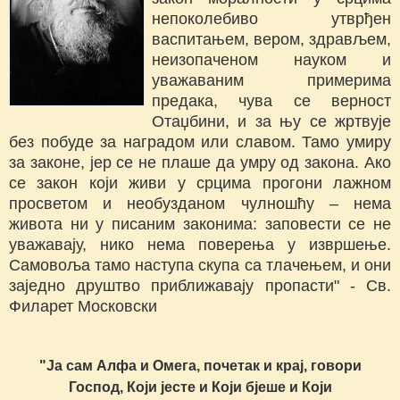
непоколебиво утврђен
васпитањем, вером, здрављем,
неизопаченом науком и
уважаваним примерима
предака, чува се верност
Отаџбини, и за њу се жртвује
без побуде за наградом или славом. Тамо умиру
за законе, јер се не плаше да умру од закона. Ако
се закон који живи у срцима прогони лажном
просветом и необузданом чулношћу – нема
живота ни у писаним законима: заповести се не
уважавају, нико нема поверења у извршење.
Самовоља тамо наступа скупа са тлачењем, и они
заједно друштво приближавају пропасти" - Св.
Филарет Московски
"Ја сам Алфа и Омега, почетак и крај, говори
Господ, Који јесте и Који бјеше и Који