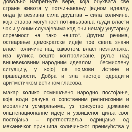
довољно напрегнуте вере, која обухвата све
стране живота у потчињавању једном идеалу,
онда је везивна сила друштва – сила количине,
која ствара могућност потчињавања људи власти
чак и у оним случајевима кад они немају унутарњу
спремност на тако нешто". Другим речима,
остварење демократске идеје пре свега значи
власт количине над каквотом, власт незналачке,
иза кулиса вешто контролисане, руље над
вишевековним народним идеалом – бесмислену
ситуацију, у којој се појмови Истине и
праведности, Добра и зла настоје одредити
аритметичком већином гласова.
Макар колико осмишљено народно постојање,
које води рачуна о сопственим религиозним и
моралним усмерењима, уз присуство државне
општенационалне идеје и узвишеног циља свог
постојања – претпоставља одрицање од
механичког принципа количинског преимућства у