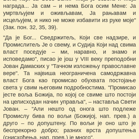
награда... Ја сам – и нема Бога осим Мене: Ја
умртвљујем и оживљавам, Ја рањавам и
исцељујем, и нико не може избавити из руке моје"
(Зак. пон. 32, 35, 39).
"Да је Бог... Сведржитељ, Који све надзире, и
Промислитељ Је о свему, и Судија Који над свима
власт поседује – ми, наравно, и знамо и
исповедамо", писао је још у VIII веку преподобни
Јован Дамаских у "Тачном изложењу православне
вере". Та највиша неограничена самодржавна
власт Бога као промисао обухвата постојање
света у свим његовим подробностима. "Промисао
јесте воља Божија, по којој се свиме што постоји
на целисходан начин управља", – наставља Свети
Јован. – "Али нешто од онога што подлеже
Промислу бива по вољи (Божијој, нап. прев.) а
друго – по допуштену. По вољи је оно што је
беспрекорно добро; разних врста допуштења
(снисхођења, нап. прев.) је много".