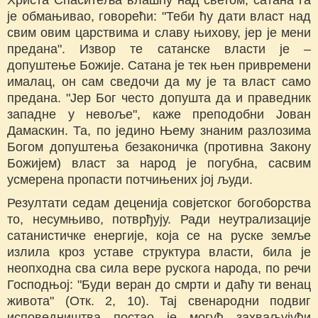
Христа Спаситеља влашћу над светом, сатана га
је обмањивао, говорећи: "Теби ћу дати власт над
свим овим царствима и славу њихову, јер је мени
предана". Извор те сатанске власти је –
допуштење Божије. Сатана је тек њен привремени
ималац, он сам сведочи да му је та власт само
предана. "Јер Бог често допушта да и праведник
западне у невоље", каже преподобни Јован
Дамаскин. Та, по једино Њему знаним разлозима
Богом допуштења безаконичка (противна Закону
Божијем) власт за народ је погубна, сасвим
усмерена пропасти потчињених јој људи.
Резултати седам деценија совјетског богоборства
то, несумњиво, потврђују. Ради неутрализације
сатанистичке енергије, која се на руске земље
излила кроз уставе структура власти, била је
неопходна сва сила вере рускога народа, по речи
Господњој: "Буди веран до смрти и даћу ти венац
живота" (Отк. 2, 10). Тај свенародни подвиг
исповедништва постао је могућ захваљујући