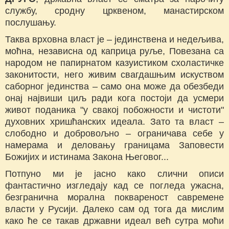
службу, сродну црквеном, манастирском
послушању.
Таква врховна власт је – јединствена и недељива,
моћна, независна од каприца руље, Повезана са
народом не папирнатом казуистиком схоластичке
законитости, него живим свагдашњим искуством
саборног јединства – само она може да обезбеди
онај највиши циљ ради кога постоји да усмери
живот поданика "у свакој побожности и чистоти"
духовних хришћанских идеала. Зато та власт –
слободно и добровољно – ограничава себе у
намерама и деловању границама Заповести
Божијих и истинама Закона Његовог...
Потпуно ми је јасно како слични описи
фантастично изгледају кад се погледа ужасна,
безгранична морална поквареност савремене
власти у Русији. Далеко сам од тога да мислим
како ће се такав државни идеал већ сутра моћи