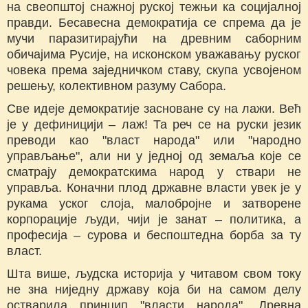
на свеопштој снажној руској тежњи ка социјалној
правди. Бесавесна демократија се спрема да је
мучи паразитирајући на древним саборним
обичајима Русије, на исконском уважавању руског
човека према заједничком ставу, скупа усвојеном
решењу, колективном разуму Сабора.
Све идеје демократије засноване су на лажи. Већ
је у дефиницији – лаж! Та реч се на руски језик
преводи као "власт народа" или "народно
управљање", али ни у једној од земаља које се
сматрају демократскима народ у ствари не
управља. Коначни плод државне власти увек је у
рукама уског слоја, малобројне и затворене
корпорације људи, чији је занат – политика, а
професија – сурова и беспоштедна борба за ту
власт.
Шта више, људска историја у читавом свом току
не зна ниједну државу која би на самом делу
остварила принцип "власти народа". Древна