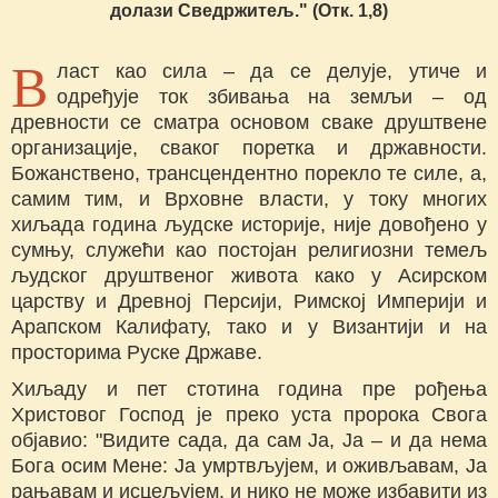
долази Сведржитељ." (Отк. 1,8)
В
ласт као сила – да се делује, утиче и
одређује ток збивања на земљи – од
древности се сматра основом сваке друштвене
организације, сваког поретка и државности.
Божанствено, трансцендентно порекло те силе, а,
самим тим, и Врховне власти, у току многих
хиљада година људске историје, није довођено у
сумњу, служећи као постојан религиозни темељ
људског друштвеног живота како у Асирском
царству и Древној Персији, Римској Империји и
Арапском Калифату, тако и у Византији и на
просторима Руске Државе.
Хиљаду и пет стотина година пре рођења
Христовог Господ је преко уста пророка Свога
објавио: "Видите сада, да сам Ја, Ја – и да нема
Бога осим Мене: Ја умртвљујем, и оживљавам, Ја
рањавам и исцељујем, и нико не може избавити из