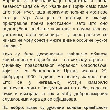
Наравно, за хришћанина је недостојна и слепа
везаност, када се Рус хвалише и горди само тиме
што је он "Рус", када неразумно пориче и мрзи све
што је туђе. Али још је штетније и опакије
пристрашће према иностраном, зато што оно
родољубиво осећање уништава у самом корену;
уосталом, стоји чињеница – у иностранству се
никако не могу срести многе дивне особине руског
човека..."
Тако су биле дефинисане грађанске обавезе
хришћанина у подробном – на хиљаду страна –
уџбенику православног моралног богословља,
који је, са благословом Цркве, изашао 29.
фебруара 1900. године. На велику жалост, оно
што се у негдашњој Русији сматрало
општеусвојеним и разумљивим по себи, сада се
ружи и исмејава, а чак и међу добронамерним
слушаоцима мора да се објашњава.
Па добро, какве су духовне основе хришћанске