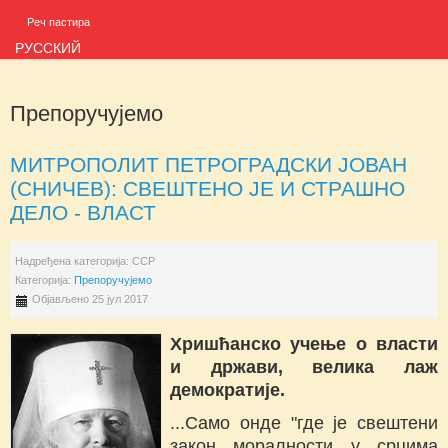
Реч пастира
РУССКИЙ
Препоручујемо
МИТРОПОЛИТ ПЕТРОГРАДСКИ ЈОВАН
(СНИЧЕВ): СВЕШТЕНО ЈЕ И СТРАШНО
ДЕЛО - ВЛАСТ
Надређена категорија:
ССР
Категорија:
Препоручујемо
Објављено 25 јул 2017
Хришћанско учење о власти
и држави, велика лаж
демократије.
...Само онде "где је свештени
закон моралности у срцима