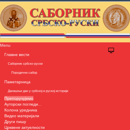
Menu
Главне вести
Саборник србско-руски
Породични сабор
Паметарница
Данашњи дан у србској и руској историји
Препоручујемо
Ауторски погледи...
Колона уредника
Видео материјали
Други пишу
Црквене актуелности