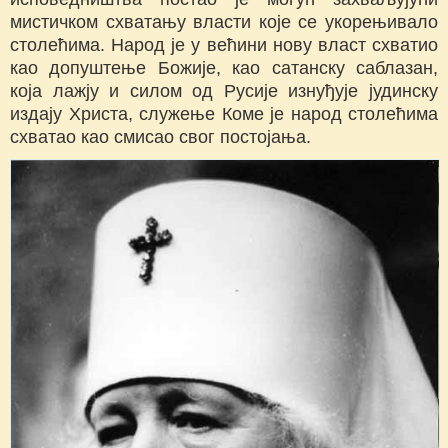
мистичком схватању власти које се укорењивало
столећима. Народ је у већини нову власт схватио
као допуштење Божије, као сатанску саблазан,
која лажју и силом од Русије изнуђује јудинску
издају Христа, служење Коме је народ столећима
схватао као смисао свог постојања.