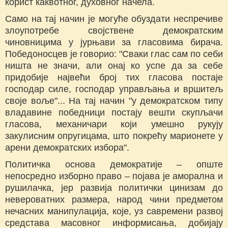
корист каквотног, духовног начела.
Само на тај начин је могуће обуздати неспречиве
злоупотребе својствене демократским
чиновницима у јурњави за гласовима бирача.
Победоносцев је говорио: "Сваки глас сам по себи
ништа не значи, али онај ко успе да за себе
придобије највећи број тих гласова постаје
господар силе, господар управљања и вршитељ
своје воље"... На тај начин "у демократском типу
владавине победници постају вешти скупљачи
гласова, механичари који умешно рукују
закулисним опругицама, што покрећу марионете у
арени демократских избора".
Политичка основа демократије – опште
непосредно изборно право – појава је аморална и
рушилачка, јер развија политички цинизам до
невероватних размера, народ чини предметом
нечасних манипулација, које, уз савремени развој
средстава масовног информисања, добијају