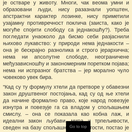
је остваре у животу. Многи, чак веома умни и
образовани људи, нису разазнали уопштен,
апстрактни карактер лозинке, нису приметили
узајамну противречност поклича (заиста, како је
могуће спојити слободу са једнакошћу?). Треба
погледати унаоколо да бисмо себи разјаснили
њихово лукавство: у природи нема једнакости –
она је бескрајно разнолика и строго јерархична;
нема ни апсолутне слободе, неограничене
међузависношћу и закономерним поретком појава;
нема ни испразног братства – јер морално чуло
човеково увек бира.
"Кад су ту формулу хтели да претворе у обавезни
закон друштвеног постојања, кад су од ње хтели
да начине формално право, које народ повезује
изнутра и повезује га са владом у спољашњем
смислу, – она се показала као кобна лаж, и
идеални закон љубави, мира и трпељивости,
Go to top
сведен на базу спољашње законитости, постао је