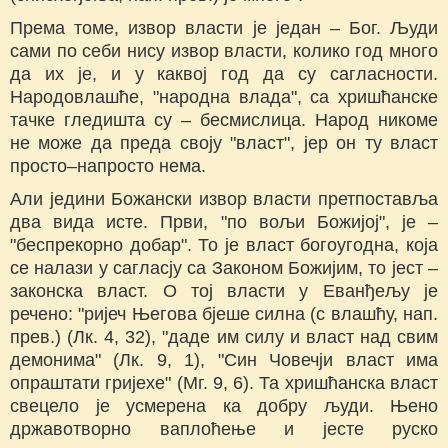
Према томе, извор власти је један – Бог. Људи
сами по себи нису извор власти, колико год много
да их је, и у каквој год да су сагласности.
Народовлашће, "народна влада", са хришћанске
тачке гледишта су – бесмислица. Народ никоме
не може да преда своју "власт", јер он ту власт
просто–напросто нема.
Али једини Божански извор власти претпоставља
два вида исте. Први, "по вољи Божијој", је –
"беспрекорно добар". То је власт богоугодна, која
се налази у сагласју са Законом Божијим, то јест –
законска власт. О тој власти у Еванђељу је
речено: "ријеч Његова бјеше силна (с влашћу, нап.
прев.) (Лк. 4, 32), "даде им силу и власт над свим
демонима" (Лк. 9, 1), "Син Човечји власт има
опраштати гријехе" (Мг. 9, 6). Та хришћанска власт
свецело је усмерена ка добру људи. Њено
државотворно ваплоћење и јесте руско