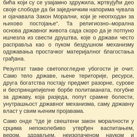
бића који су се узајамно здружила, жртвујући део
своје слободе да би заједничким напорима чувала
и ојачавала Закон Морални, који је неопходан за
њихово постојање". Та религиозно–морална
основа државног живота сада скоро да је потпуно
ишчезла из свести друштва, које о држави често
расправља као о пуком бездушном механизму
одржавања простачког материјалног благостања
грађана.
Резултат такве светопогледне убогости је очит.
Само тело државе, њене територије, ресурси,
друга богатства постају предмет разорне, сурове
и беспринципијелне борбе политаканата, погубне
за државу, која разједа, попут срамне болести,
унутрашњост државног механизма, саму државну
власт у свим њеним пројавама.
Само онде "где је свештени закон моралности у
срцима непоколебиво утврђен васпитањем,
вером, здрављем, неизопаченом науком и