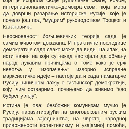
која је исцрпла своје рушилачке снаге, новом,
интернационалистичко–демократском, која мора
да доврши разарање историјске Русије, које је
почело још под "мудрим" руководством Троцког и
Кагановича.
Неоснованост бољшевичких теорија сада је
самим животом доказана. И практичне последице
демократије сада свако може да види. Па ипак, на
исти начин на који су некад настојали да обману
народ лукавим причицама о томе како је срж
невоља у "изопачењу" изворно исправне
марксистичке идеје – настоје да и сада намагарче
Русију циничном лажју о "истинској" демократији,
коју, чим остваримо, почињемо да живимо "као
бубрег у лоју".
Истина је ова: безбожни комунизам мучио је
Русију, паразитирајући на многовековним руским
традицијама заједништва, на чврстој народној
привржености колективизму и узајамној помоћи,