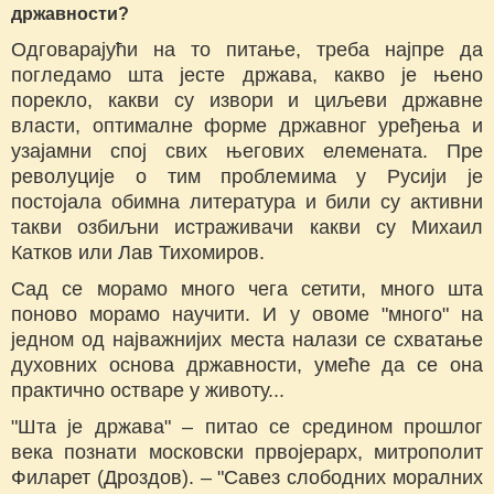
државности?
Одговарајући на то питање, треба најпре да
погледамо шта јесте држава, какво је њено
порекло, какви су извори и циљеви државне
власти, оптималне форме државног уређења и
узајамни спој свих његових елемената. Пре
револуције о тим проблемима у Русији је
постојала обимна литература и били су активни
такви озбиљни истраживачи какви су Михаил
Катков или Лав Тихомиров.
Сад се морамо много чега сетити, много шта
поново морамо научити. И у овоме "много" на
једном од најважнијих места налази се схватање
духовних основа државности, умеће да се она
практично остваре у животу...
"Шта је држава" – питао се средином прошлог
века познати московски првојерарх, митрополит
Филарет (Дроздов). – "Савез слободних моралних