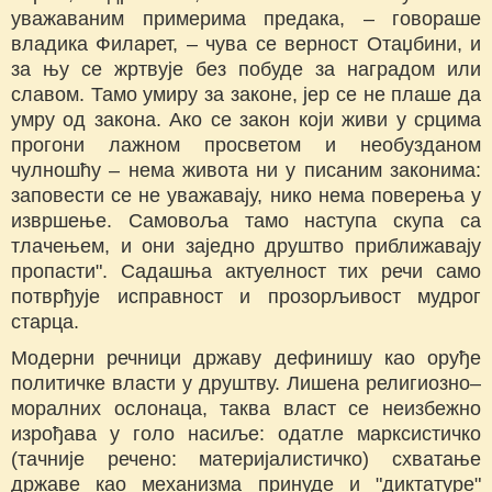
уважаваним примерима предака, – говораше
владика Филарет, – чува се верност Отаџбини, и
за њу се жртвује без побуде за наградом или
славом. Тамо умиру за законе, јер се не плаше да
умру од закона. Ако се закон који живи у срцима
прогони лажном просветом и необузданом
чулношћу – нема живота ни у писаним законима:
заповести се не уважавају, нико нема поверења у
извршење. Самовоља тамо наступа скупа са
тлачењем, и они заједно друштво приближавају
пропасти". Садашња актуелност тих речи само
потврђује исправност и прозорљивост мудрог
старца.
Модерни речници државу дефинишу као оруђе
политичке власти у друштву. Лишена религиозно–
моралних ослонаца, таква власт се неизбежно
изрођава у голо насиље: одатле марксистичко
(тачније речено: материјалистичко) схватање
државе као механизма принуде и "диктатуре"