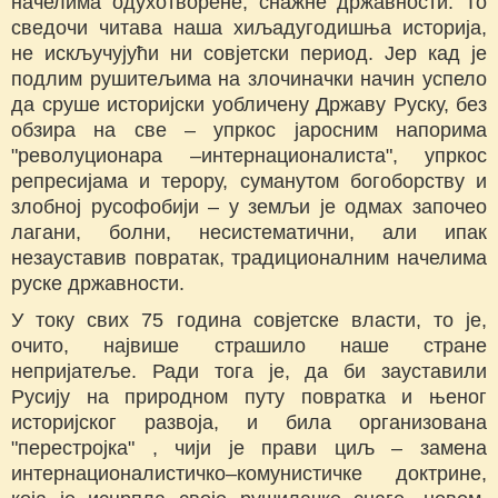
начелима одухотворене, снажне државности. То
сведочи читава наша хиљадугодишња историја,
не искључујући ни совјетски период. Јер кад је
подлим рушитељима на злочиначки начин успело
да сруше историјски уобличену Државу Руску, без
обзира на све – упркос јаросним напорима
"револуционара –интернационалиста", упркос
репресијама и терору, суманутом богоборству и
злобној русофобији – у земљи је одмах започео
лагани, болни, несистематични, али ипак
незауставив повратак, традиционалним начелима
руске државности.
У току свих 75 година совјетске власти, то је,
очито, највише страшило наше стране
непријатеље. Ради тога је, да би зауставили
Русију на природном путу повратка и њеног
историјског развоја, и била организована
"перестројка" , чији је прави циљ – замена
интернационалистичко–комунистичке доктрине,