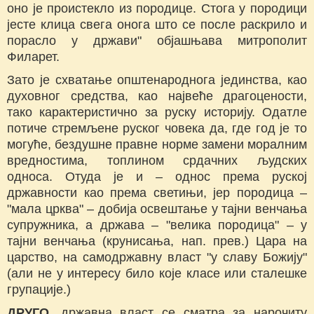
оно је проистекло из породице. Стога у породици
јесте клица свега онога што се после раскрило и
порасло у држави" објашњава митрополит
Филарет.
Зато је схватање општенароднога јединства, као
духовног средства, као највеће драгоцености,
тако карактеристично за руску историју. Одатле
потиче стремљене руског човека да, где год је то
могуће, бездушне правне норме замени моралним
вредностима, топлином срдачних људских
односа. Отуда је и – однос према руској
државности као према светињи, јер породица –
"мала црква" – добија освештање у тајни венчања
супружника, а држава – "велика породица" – у
тајни венчања (крунисања, нап. прев.) Цара на
царство, на самодржавну власт "у славу Божију"
(али не у интересу било које класе или сталешке
групације.)
ДРУГО
, државна власт се сматра за нарочиту