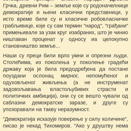
Грчка, древни Рим – земље које су родоначелнице
демократије и њени класични представници, у
исто време биле су и класичне робовласничке
грабљивице, које су сам термин "народ", "грађани"
примењивале за узак круг изабраних, што је чинио
ништаван проценат у односу иа целокупно
становништво земље...
Наши су преци били врло умни и опрезни људи.
Столећима, из поколења у поколење градећи
државу која је била предодређена да постане
поуздани ослонац мирног, непомућеног и
одуховљеног живљења (а не инструменат
задовољавања властољубивих страсти и
политичких амбиција), они су се вешто чували од
саблазни демократске заразе, и друге су
упозоравали на такву неразумност.
"Демократија исказује поверење у силу количине",
писао је некад Тихомиров. "Ако у друштву нема