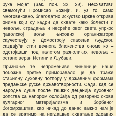
руке Моје" (Зак. пон. 32, 29). Несхвативи
свемогући Промисао Божији, и, уз то, само
многовековно, благодатно искуство Цркве открива
онима који су кадри да схвате како болести и
невоље, страдања и несреће овог света упркос
ђаволској вољи њихових организатора
саучествују у Домостроју спасења људског,
саздајући стан вечнога блаженства ономе ко –
одстојавши под налетом разноликих невоља –
остане веран Истини и Љубави.
Признање те непромениве чињенице наше
побожне претке приморавало је да траже
стабилну духовну потпору у државним формама
предањске руске државотворности. Сада, кад се
народна душа после тешких деценија духовног
ропства са напором ослобађа од разорних окова
вулгарног материјализма и борбеног
богомрзаштва, као никад до данас важно нам је
да се вратимо на негдашње схватање здравих