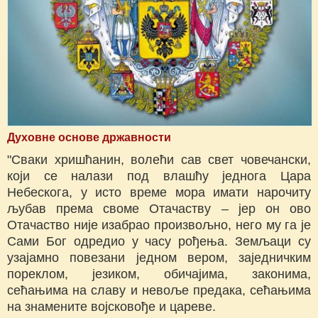
Духовне основе државности
"Сваки хришћанин, волећи сав свет човечански,
који се налази под влашћу једнога Цара
Небескога, у исто време мора имати нарочиту
љубав према своме Отачаству – јер он ово
Отачаство није изабрао произвољно, него му га је
Сами Бог одредио у часу рођења. Земљаци су
узајамно повезани једном вером, заједничким
пореклом, језиком, обичајима, законима,
сећањима на славу и невоље предака, сећањима
на знамените војсковође и цареве.