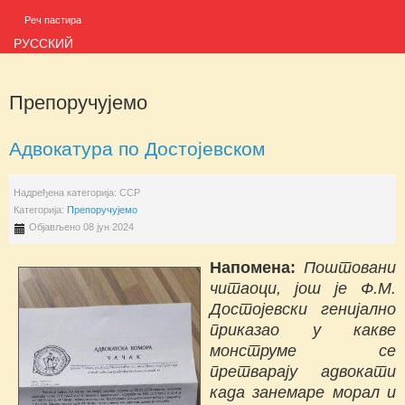
Реч пастира
РУССКИЙ
Препоручујемо
Адвокатура по Достојевском
Надређена категорија:
ССР
Категорија:
Препоручујемо
Објављено 08 јун 2024
Напомена:
Поштовани
читаоци, још је Ф.М.
Достојевски генијално
приказао у какве
монструме се
претварају адвокати
када занемаре морал и