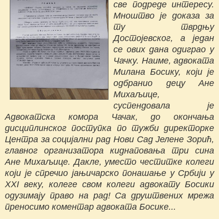
све подреде интересу.
Мноштво је доказа за
ту тврдњу
Достојевског, а један
се ових дана одиграо у
Чачку. Наиме, адвоката
Милана Босику, који је
одбранио децу Ане
Михаљице,
суспендовала је
Адвокатска комора Чачак, до окончања
дисциплинског поступка по тужби директорке
Центра за социјални рад Нови Сад Јелене Зорић,
главног организатора киднаповања три сина
Ане Михаљице. Дакле, уместо честитке колеги
који је спречио јањичарско понашање у Србији у
XXI веку, колеге свом колеги адвокату Босики
одузимају право на рад! Са друштвених мрежа
преносимо коментар адвоката Босике...