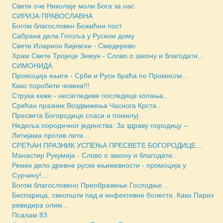
Свети оче Николаје моли Бога за нас
СИРИЈА ПРАВОСЛАВНА
Богом благословен Божићни пост
Сабрана дела Гогоља у Руском дому
Свети Иларион Кијевски - Смедерево
Храм Свете Тројице Земун - Слово о закону и благодати...
СИМОНИДА
Промоција књиге - Срби и Руси браћа по Промисли...
Како поробити човека!!!
Струка каже - несагледиве последице копања...
Срећан празник Воздвижења Часнога Крста...
Пресвета Богородице спаси и помилуј
Недеља породичног јединства: За здраву породицу –
Литијама против лити...
СРЕЋАН ПРАЗНИК УСПЕЊА ПРЕСВЕТЕ БОГОРОДИЦЕ...
Манастир Рукумија - Слово о закону и благодати...
Ремек дело древне руске књижевности - промоција у
Сурчину!...
Богом благословено Преображење Господње...
Беспарица, свеопшти пад и инфективне болести. Како Париз
ревидира олим...
Псалам 83