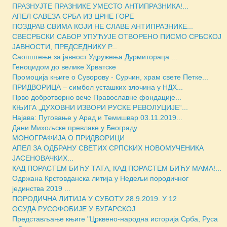
ПРАЗНУЈТЕ ПРАЗНИКЕ УМЕСТО АНТИПРАЗНИКА!...
АПЕЛ САВЕЗА СРБА ИЗ ЦРНЕ ГОРЕ
ПОЗДРАВ СВИМА КОЈИ НЕ СЛАВЕ АНТИПРАЗНИКЕ...
СВЕСРБСКИ САБОР УПУЋУЈЕ ОТВОРЕНО ПИСМО СРБСКОЈ
ЈАВНОСТИ, ПРЕДСЕДНИКУ Р...
Саопштење за јавност Удружења Дурмитораца ...
Геноцидом до велике Хрватске
Промоција књиге о Суворову - Сурчин, храм свете Петке...
ПРИДВОРИЦА – симбол усташких злочина у НДХ...
Прво добротворно вече Православне фондације...
КЊИГА „ДУХОВНИ ИЗВОРИ РУСКЕ РЕВОЛУЦИJЕ“...
Најава: Путовање у Арад и Темишвар 03.11.2019...
Дани Михољске превлаке у Београду
МОНОГРАФИЈА О ПРИДВОРИЦИ
АПЕЛ ЗА ОДБРАНУ СВЕТИХ СРПСКИХ НОВОМУЧЕНИКА
ЈАСЕНОВАЧКИХ...
КАД ПОРАСТЕМ БИЋУ ТАТА, КАД ПОРАСТЕМ БИЋУ МАМА!...
Одржана Крстовданска литија у Недељи породичног
јединства 2019 ...
ПОРОДИЧНА ЛИТИЈА У СУБОТУ 28.9.2019. У 12
ОСУДА РУСОФОБИЈЕ У БУГАРСКОЈ
Представљање књиге "Црквено-народна историја Срба, Руса