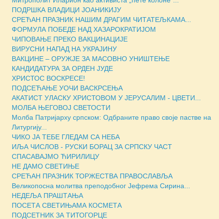
ПОДРШКА ВЛАДИЦИ ЈОАНИКИЈУ
СРЕЋАН ПРАЗНИК НАШИМ ДРАГИМ ЧИТАТЕЉКАМА...
ФОРМУЛА ПОБЕДЕ НАД ХАЗАРОКРАТИЈОМ
ЧИПОВАЊЕ ПРЕКО ВАКЦИНАЦИЈЕ
ВИРУСНИ НАПАД НА УКРАЈИНУ
ВАКЦИНЕ – ОРУЖЈЕ ЗА МАСOВНО УНИШТЕЊЕ
КАНДИДАТУРА ЗА ОРДЕН ЈУДЕ
ХРИСТОС ВОСКРЕСЕ!
ПОДСЕЋАЊЕ УОЧИ ВАСКРСЕЊА
АКАТИСТ УЛАСКУ ХРИСТОВОМ У ЈЕРУСАЛИМ - ЦВЕТИ...
МОЛБА ЊЕГОВОЈ СВЕТОСТИ
Молба Патријарху српском: Одбраните право своје пастве на
Литургију...
ЧИКО ЈА ТЕБЕ ГЛЕДАМ СА НЕБА
ИЉА ЧИСЛОВ - РУСКИ БОРАЦ ЗА СРПСКУ ЧАСТ
СПАСАВАЈМО ЋИРИЛИЦУ
НЕ ДАМО СВЕТИЊЕ
СРЕЋАН ПРАЗНИК ТОРЖЕСТВА ПРАВОСЛАВЉА
Великопосна молитва преподобног Јефрема Сирина...
НЕДЕЉА ПРАШТАЊА
ПОСЕТА СВЕТИЊАМА КОСМЕТА
ПОДСЕТНИК ЗА ТИТОГОРЦЕ