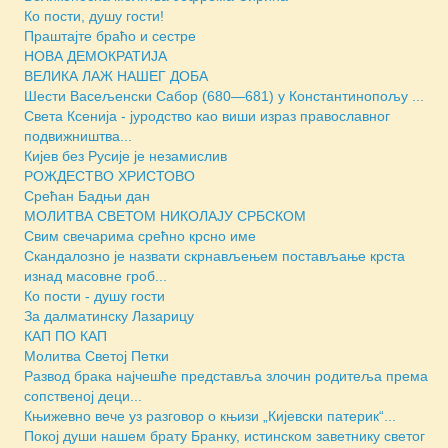
Ко пости, душу гости!
Праштајте браћо и сестре
НОВА ДЕМОКРАТИЈА
ВЕЛИКА ЛАЖ НАШЕГ ДОБА
Шести Васељенски Сабор (680—681) у Константинопољу ...
Света Ксенија - јуродство као виши израз православног
подвижништва...
Кијев без Русије је незамислив
РОЖДЕСТВО ХРИСТОВО
Срећан Бадњи дан
МОЛИТВА СВЕТОМ НИКОЛАЈУ СРБСКОМ
Свим свечарима срећно крсно име
Скандалозно је назвати скрнављењем постављање крста
изнад масовне гроб...
Ко пости - душу гости
За далматинску Лазарицу
КАП ПО КАП
Молитва Светој Петки
Развод брака најчешће представља злочин родитеља према
сопственој деци...
Књижевно вече уз разговор о књизи „Кијевски патерик“...
Покој души нашем брату Бранку, истинском заветнику светог