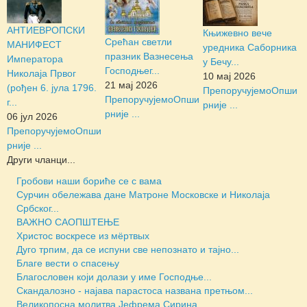
АНТИЕВРОПСКИ
Књижевно вече
Срећан светли
МАНИФЕСТ
уредника Саборника
празник Вазнесења
Императора
у Бечу...
Господњег...
Николаја Првог
10 мај 2026
21 мај 2026
(рођен 6. јула 1796.
Препоручујемо
Опши
Препоручујемо
Опши
г...
рније ...
рније ...
06 јул 2026
Препоручујемо
Опши
рније ...
Други чланци...
Гробови наши бориће се с вама
Сурчин обележава дане Матроне Московске и Николаја
Србског...
ВАЖНО САОПШТЕЊЕ
Христос воскресе из мёртвых
Дуго трпим, да се испуни све непознато и тајно...
Благе вести о спасењу
Благословен који долази у име Господње...
Скандалозно - најава парастоса названа претњом...
Великопосна молитва Јефрема Сирина