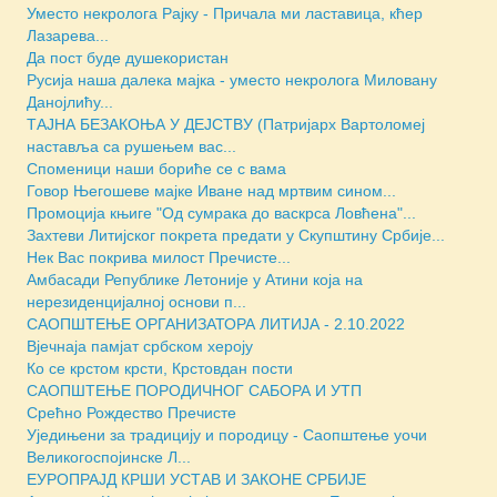
Уместо некролога Рајку - Причала ми ластавица, кћер
Лазаревa...
Да пост буде душекористан
Русија наша далека мајка - уместо некролога Миловану
Данојлићу...
ТАЈНА БЕЗАКОЊА У ДЕЈСТВУ (Патријарх Вартоломеј
наставља са рушењем вас...
Споменици наши бориће се с вама
Говор Његошеве мајке Иване над мртвим сином...
Промоција књиге "Од сумрака до васкрса Ловћена"...
Захтеви Литијског покрета предати у Скупштину Србије...
Нек Вас покрива милост Пречисте...
Амбасади Републике Летоније у Атини која на
нерезиденцијалној основи п...
САОПШТЕЊЕ ОРГАНИЗАТОРА ЛИТИЈА - 2.10.2022
Вјечнаја памјат србском хероју
Ко се крстом крсти, Крстовдан пости
САОПШТЕЊЕ ПОРОДИЧНОГ САБОРА И УТП
Срећно Рождество Пречисте
Уједињени за традицију и породицу - Саопштење уочи
Великогоспојинске Л...
ЕУРОПРАЈД КРШИ УСТАВ И ЗАКОНЕ СРБИЈЕ