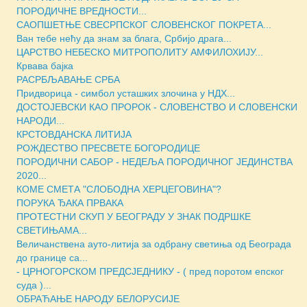
ПОРОДИЧНЕ ВРЕДНОСТИ...
САОПШЕТЊЕ СВЕСРПСКОГ СЛОВЕНСКОГ ПОКРЕТА...
Ван тебе нећу да знам за блага, Србијо драга...
ЦАРСТВО НЕБЕСКО МИТРОПОЛИТУ АМФИЛОХИЈУ...
Крвава бајка
РАСРБЉАВАЊЕ СРБА
Придворица - симбол усташких злочина у НДХ...
ДОСТОЈЕВСКИ КАО ПРОРОК - СЛОВЕНСТВО И СЛОВЕНСКИ
НАРОДИ...
КРСТОВДАНСКА ЛИТИЈА
РОЖДЕСТВО ПРЕСВЕТЕ БОГОРОДИЦЕ
ПОРОДИЧНИ САБОР - НЕДЕЉА ПОРОДИЧНОГ ЈЕДИНСТВА
2020...
КОМЕ СМЕТА "СЛОБОДНА ХЕРЦЕГОВИНА"?
ПОРУКА ЂАКА ПРВАКА
ПРОТЕСТНИ СКУП У БЕОГРАДУ У ЗНАК ПОДРШКЕ
СВЕТИЊАМА...
Величанствена ауто-литија за одбрану светиња од Београда
до границе са...
- ЦРНОГОРСКОМ ПРЕДСЈЕДНИКУ - ( пред поротом епског
суда )...
ОБРАЋАЊЕ НАРОДУ БЕЛОРУСИЈЕ