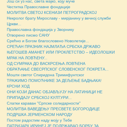
Још си уз нас, света мајко, коју муче
Честитка Православне фондације
МОЛИТВА СВЕТОЈ КСЕНИЈИ ПЕТРОГРАДСКОЈ
Некролог брату Мирославу - мирјанину у вечној служби
Цркви...
Православна фондација у Зворнику
Отворено писмо САНУ
Срећно и Богом благословено Новолетије...
СРЕЋАН ПРАЗНИК НАЈМЛАЂА СРБСКА ДРЖАВО
ЊЕГОШЕВ АМАНЕТ ИЛИ ПРОКЛЕТСТВО – ИДЕОЛОШКИ
МРАК НА ЛОВЋЕНУ...
ОД СУМРАКА ДО ВАСКРСЕЊА ЛОВЋЕНА
ОБРАЋАЊЕ СВЕСРПСКОГ СЛОВЕНСКОГ ПОКРЕТА...
Мошти светог Спиридона Тримифунтског
ТРАЖИМО ПОМОЋНИКЕ ЗА ДЕЉЕЊЕ БАДЊАКА!
КРСНИ ХОД
ОНИ КОЈИ ДАНАС ОБЈАВЉУЈУ НА ЛАТИНИЦИ НЕ
ПРИПАДАЈУ СРБСКОЈ КУЛТУРИ...
Слатки караван "Српске солидарности"
МОЛИТВА ВАВЕДЕЊУ ПРЕСВЕТЕ БОГОРОДИЦЕ
ПОДРШКА ЈЕРМЕНСКОМ НАРОДУ
Постом радостим наду моју у Тебе
ПАТРИЈАРХ ИРИНЕЈ ЈЕ ПОДРЖАВАО БОРБУ ЗА