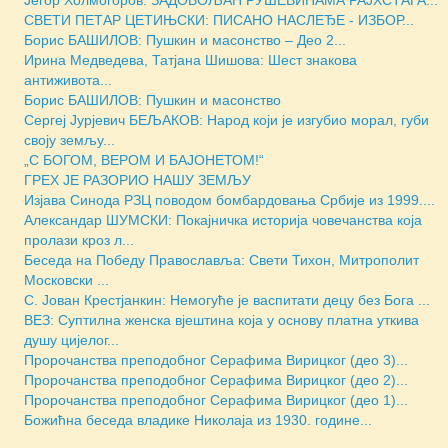
СВЕТИ ПЕТАР ЦЕТИЊСКИ: ПИСАНО НАСЛЕЂЕ - ИЗБОР...
Борис БАШИЛОВ: Пушкин и масонство – Део 2...
Ирина Медведева, Татјана Шишова: Шест знакова
антиживота...
Борис БАШИЛОВ: Пушкин и масонство
Сергеј Јурјевич БЕЉАКОВ: Народ који је изгубио морал, губи
своју земљу...
„С БОГОМ, ВЕРОМ И БАЈОНЕТОМ!“
ГРЕХ ЈЕ РАЗОРИО НАШУ ЗЕМЉУ
Изјава Синода РЗЦ поводом бомбардовања Србије из 1999....
Александар ШУМСКИ: Покајничка историја човечанства која
пролази кроз л...
Беседа на Победу Православља: Свети Тихон, Митрополит
Московски ...
С. Јован Крестјанкин: Немогуће је васпитати децу без Бога ...
ВЕЗ: Суптилна женска вјештина која у основу платна уткива
душу цијелог...
Пророчанства преподобног Серафима Вирицког (део 3)...
Пророчанства преподобног Серафима Вирицког (део 2)...
Пророчанства преподобног Серафима Вирицког (део 1)...
Божићна беседа владике Николаја из 1930. године...