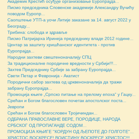
Академик Крестић осуђује организовање Еуропрајда...
Писмо председника Словенске академије Александру Вучићу
поводом Еуропр...
Саопштење УТП-а уочи Литије заказане за 14. август 2022 у
Београду...
Трибина: слобода и здравље
Писмо Патријарха Иринеја председнику владе 2012 године...
Центар за заштиту хришћанског идентитета - против
Еуропрајда...
Народни захтеви свештеноначалију СПЦ
За традиционалне породичне вредности у Србији!!!...
Захтев Председнику Србије за забрану Еуропрајда...
Свети Петар и Февронија - Акатист
Породични сабор захтева од црквеноначалија да тражи
забрану Еуропрајда...
Промоција књиге „Српско питање на прелому епоха“ у Гацку...
Срећан и Богом благословен почетак апостолског поста...
Јевропи
Срећан и Богом благословен Тројичиндан...
ОДБРАНА ПРАВОСЛАВНЕ ВЕРЕ, ПОРОДИЦЕ, НАРОДА
СРБСКОГ ОД ПРОПАГАНДЕ СОДОМ...
ПРОМОЦИЈА КЊИГЕ ''КОРДУН ОД ЉЕПОТЕ ДО ГОЛГОТЕ''...
ХРИСТОС ВОСКРЕСЕ! ВОИСТИНУ ВОСКРЕСЕ ХРИСТОС!!!...