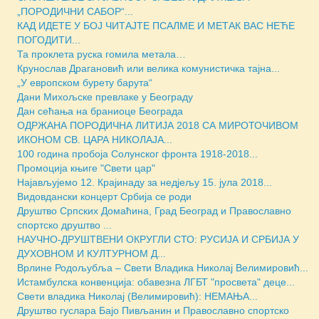
„ПОРОДИЧНИ САБОР“...
КАД ИДЕТЕ У БОЈ ЧИТАЈТЕ ПСАЛМЕ И МЕТАК ВАС НЕЋЕ
ПОГОДИТИ...
Та проклета руска гомила метала…
Крунослав Драгановић или велика комунистичка тајна...
„У европском бурету барута“
Дани Михољске превлаке у Београду
Дан сећања на браниоце Београда
ОДРЖАНА ПОРОДИЧНА ЛИТИЈА 2018 СА МИРОТОЧИВОМ
ИКОНОМ СВ. ЦАРА НИКОЛАЈА...
100 година пробоја Солунског фронта 1918-2018...
Промоција књиге "Свети цар"
Најављујемо 12. Крајинаду за недјељу 15. јула 2018...
Видовдански концерт Србија се роди
Друштво Српских Домаћина, Град Београд и Православно
спортско друштво ...
НАУЧНО-ДРУШТВЕНИ ОКРУГЛИ СТО: РУСИЈА И СРБИЈА У
ДУХОВНОМ И КУЛТУРНОМ Д...
Врлине Родољубља – Свети Владика Николај Велимировић...
Истамбулска конвенција: обавезна ЛГБТ "просвета" деце...
Свети владика Николај (Велимировић): НЕМАЊА...
Друштво гуслара Бајо Пивљанин и Православно спортско