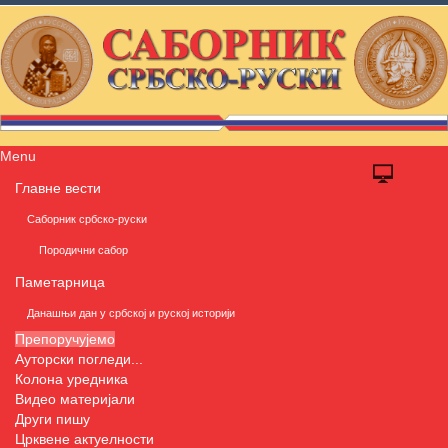
Menu
Главне вести
Саборник србско-руски
Породични сабор
Паметарница
Данашњи дан у србској и руској историји
Препоручујемо
Ауторски погледи...
Колона уредника
Видео материјали
Други пишу
Црквене актуелности