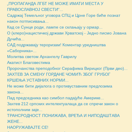
„ПРОПАГАНДА ЛГБТ НЕ МОЖЕ ИМАТИ МЕСТА У
ПРАВОСЛАВНОЈ СВЕСТИ“...
Садржај Темељног уговора СПЦ и Црне Горе биће познат
након потписивања...
Кад се Сунце роди, лампе се склањају у ормар...
О (клеро)нацистичкој држави Хрватској - Једно писмо Јована
Дучића...
САД подржавају тероризам! Коментар уредништва
«Саборника»...
Молитва светом Архангелу Гаврилу
Акатист Благовестима
Пророчанства преподобног Серафима Вирицког (Први део)...
ЗАХТЕВ ЗА СМЕНУ ГОРДАНЕ ЧОМИЋ ЗБОГ ГРУБОГ
КРШЕЊА УСТАВНИХ НОРМИ...
Не може бити дијалога о противуставним предлозима
закона...
Пад председника као симбол падајуће Америке...
Захтев 212 српских интелектуалаца да се спречи закон о
истополним заје...
ТРАНСРОДНОСТ ПОНИЖАВА, ВРЕЂА И НИПОДАШТАВА
ЖЕНЕ...
НАОРУЖАВАЈТЕ СЕ!