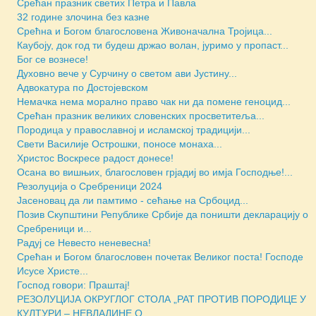
Срећан празник светих Петра и Павла
32 године злочина без казне
Срећна и Богом благословена Живоначална Тројица...
Каубоју, док год ти будеш држао волан, јуримо у пропаст...
Бoг се вознесе!
Духовно вече у Сурчину о светом ави Јустину...
Адвокатура по Достојевском
Немачка нема морално право чак ни да помене геноцид...
Срећан празник великих словенских просветитеља...
Породица у православној и исламској традицији...
Свети Василије Острошки, поносе монаха...
Христос Воскресе радост донесе!
Осана во вишњих, благословен грјадиј во имја Господње!...
Резолуција о Сребреници 2024
Јасеновац да ли памтимо - сећање на Србоцид...
Позив Скупштини Републике Србије да поништи декларацију о
Сребреници и...
Радуј се Невесто неневесна!
Срећан и Богом благословен почетак Великог поста! Господе
Исусе Христе...
Господ говори: Праштај!
РЕЗОЛУЦИЈА ОКРУГЛОГ СТОЛА „РАТ ПРОТИВ ПОРОДИЦЕ У
КУЛТУРИ – НЕВЛАДИНЕ О...