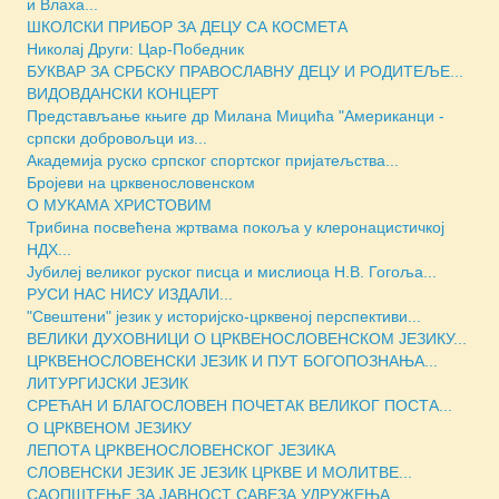
и Влаха...
ШКОЛСКИ ПРИБОР ЗА ДЕЦУ СА КОСМЕТА
Николај Други: Цар-Победник
БУКВАР ЗА СРБСКУ ПРАВОСЛАВНУ ДЕЦУ И РОДИТЕЉЕ...
ВИДОВДАНСКИ КОНЦЕРТ
Представљање књиге др Милана Мицића "Американци -
српски добровољци из...
Академија руско српског спортског пријатељства...
Бројеви на црквенословенском
О МУКАМА ХРИСТОВИМ
Трибина посвећена жртвама покоља у клеронацистичкој
НДХ...
Јубилеј великог руског писца и мислиоца Н.В. Гогоља...
РУСИ НАС НИСУ ИЗДАЛИ...
"Свештени" језик у историјско-црквеној перспективи...
ВЕЛИКИ ДУХОВНИЦИ О ЦРКВЕНОСЛОВЕНСКОМ ЈЕЗИКУ...
ЦРКВЕНОСЛОВЕНСКИ ЈЕЗИК И ПУТ БОГОПОЗНАЊА...
ЛИТУРГИЈСКИ ЈЕЗИК
СРЕЋАН И БЛАГОСЛОВЕН ПОЧЕТАК ВЕЛИКОГ ПОСТА...
О ЦРКВЕНОМ ЈЕЗИКУ
ЛЕПОТА ЦРКВЕНОСЛОВЕНСКОГ ЈЕЗИКА
СЛОВЕНСКИ ЈЕЗИК ЈЕ ЈЕЗИК ЦРКВЕ И МОЛИТВЕ...
САОПШТЕЊЕ ЗА ЈАВНОСТ САВЕЗА УДРУЖЕЊА