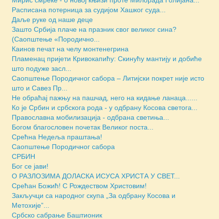
Расписана потерница за судијом Хашког суда...
Даље руке од наше деце
Зашто Србија плаче на празник свог великог сина?
(Саопштење «Породично...
Каинов печат на челу монтенегрина
Пламенац пријети Кривокапићу: Скинућу мантију и добиће
што подуже засл...
Саопштење Породичног сабора – Литијски покрет није исто
што и Савез Пр...
Не обраћај пажњу на пашчад, него на кидање ланаца......
Ко је Србин и србскога рода - у одбрану Косова светога...
Православна мобилизација - одбрана светиња...
Богом благословен почетак Великог поста...
Срећна Недеља праштања!
Саопштење Породичног сабора
СРБИН
Бог се јави!
O РАЗЛОЗИМА ДОЛАСКА ИСУСА ХРИСТА У СВЕТ...
Срећан Божић! С Рождеством Христовим!
Закључци са народног скупа „За одбрану Косова и
Метохије”...
Србско сабрање Баштионик