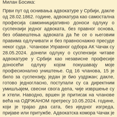
Милан Босика:
Први пут од оснивања адвокатуре у Србији, дакле
од 28.02.1862. године, адвокатура као самостална
професија самоиницијативно доноси одлуку о
суспензији једног адвоката, без правног основа,
без обавештења адвоката да ће се о његовим
правима одлучивати и без правноснажно пресуде
неког суда . Чланови Управног одбора АК Чачак су
28.05.2024. донели одлуку о суспензији читаве
адвокатуре у Србији као независне професије
доносећи одлуку којом покушавају моје
професионално уништење. Од 16 чланова, 15 је
било за суспензију, један је био уздржан; дакле,
готово једногласно, поступали су са директним
умишљајем, свесни свога дела, чије извршење су
и хтели. Наводно, вршен је притисак на чланове
већа на ОДРЖАНОМ претресу 10.05.2024. године,
који је трајао два сата, без иједног изгреда,
пријаве или притужбе. Адвокатска комора Чачак је