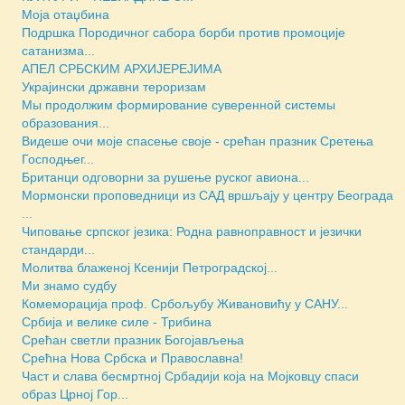
Моја отаџбина
Подршка Породичног сабора борби против промоције
сатанизма...
АПЕЛ СРБСКИМ АРХИЈЕРЕЈИМА
Украјински државни тероризам
Мы продолжим формирование суверенной системы
образования...
Видеше очи моје спасење своје - срећан празник Сретења
Господњег...
Британци одговорни за рушење руског авиона...
Мормонски проповедници из САД вршљају у центру Београда
...
Чиповање српског језика: Родна равноправност и језички
стандарди...
Молитва блаженој Ксенији Петроградској...
Ми знамо судбу
Комеморација проф. Србољубу Живановићу у САНУ...
Србија и велике силе - Трибина
Срећан светли празник Богојављења
Срећна Нова Србска и Православна!
Част и слава бесмртној Србадији која на Мојковцу спаси
образ Црној Гор...