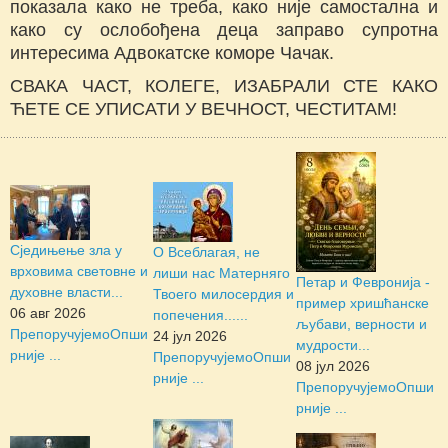
показала како не треба, како није самостална и
како су ослобођена деца заправо супротна
интересима Адвокатске коморе Чачак.
СВАКА ЧАСТ, КОЛЕГЕ, ИЗАБРАЛИ СТЕ КАКО
ЋЕТЕ СЕ УПИСАТИ У ВЕЧНОСТ, ЧЕСТИТАМ!
Сједињење зла у
О Всеблагая, не
врховима световне и
лиши нас Матерняго
Петар и Февронија -
духовне власти...
Твоего милосердия и
пример хришћанске
06 авг 2026
попечения......
љубави, верности и
Препоручујемо
Опши
24 јул 2026
мудрости...
рније ...
Препоручујемо
Опши
08 јул 2026
рније ...
Препоручујемо
Опши
рније ...