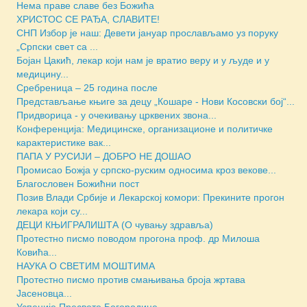
Нема праве славе без Божића
ХРИСТОС СЕ РАЂА, СЛАВИТЕ!
СНП Избор је наш: Девети јануар прослављамо уз поруку
„Српски свет са ...
Бојан Цакић, лекар који нам је вратио веру и у људе и у
медицину...
Сребреница – 25 година после
Представљање књиге за децу „Кошаре - Нови Косовски бој“...
Придворица - у очекивању црквених звона...
Конференција: Медицинске, организационе и политичке
карактеристике вак...
ПАПА У РУСИЈИ – ДОБРО НЕ ДОШАО
Промисао Божја у српско-руским односима кроз векове...
Благословен Божићни пост
Позив Влади Србије и Лекарској комори: Прекините прогон
лекара који су...
ДЕЦИ КЊИГРАЛИШТА (О чувању здравља)
Протестно писмо поводом прогона проф. др Милоша
Ковића...
НАУКА О СВЕТИМ МОШТИМА
Протестно писмо против смањивања броја жртава
Јасеновца...
Успеније Пресвете Богородице