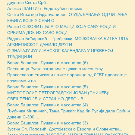
друштво Света Срб...
Алекса ШАНТИЋ: Родољубиве песме
Свети Игњатиjе Брјанчанинов: О УДАЉАВАЊУ ОД ЧИТАЊА
КЊИГА КОЈЕ У СЕБИ С...
Ранко ГОЈКОВИЋ: БЛАГО МАЈЦИ КОЈА САВУ РОДИ И
СРБИМА ДОК ИХ САВО ВОДИ...
Радован Бећировић – Требјешки: МОЈКОВАЧКА БИТКА 1915...
АРХИЕПИСКОП ДАНИЛО ДРУГИ
О ЗНАЧАЈУ ЈУЛИЈАНСКОГ КАЛЕНДАРА У ЦРКВЕНОЈ
ТРАДИЦИЈИ...
Борис Башилов: Пушкин и масонство (6)
Посланица Руске заграничне цркве о масонству...
Православни епископи штите породице од ЛГБТ идеологије –
позивамо и на...
Борис Башилов: Пушкин и масонство (5)
МИТРОПОЛИТ ПЕТРОГРАДСКИ ЈОВАН (СНИЧЕВ):
СВЕШТЕНО ЈЕ И СТРАШНО ДЕЛО - В...
Борис Башилов: Пушкин и масонство (4)
Љубинка Милинчић, Тања Трикић: Кад би Русија дала Србији
дрвени С-300,...
Борис Башилов: Пушкин и масонство (3)
Јустин Сп. Поповић: Достојевски о Европи и Словенству...
Јегор Холмогоров: ЗАДОВОЉАН РУШЕВИНАМА РАЈХСТАГА...