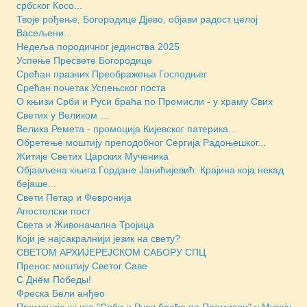
србског Косо...
Твоје рођење, Богородице Дјево, објави радост целој
Васељени...
Недеља породичног јединства 2025
Успење Пресвете Богородице
Срећан празник Преображења Господњег
Срећан почетак Успењског поста
О књизи Срби и Руси браћа по Промисли - у храму Свих
Светих у Великом ...
Велика Ремета - промоција Кијевског патерика...
Обретење моштију преподобног Сергија Радоњешког...
Житије Светих Царских Мученика
Објављена књига Гордане Јанићијевић: Крајина која некад
бејаше...
Свети Петар и Февронија
Апостолски пост
Света и Живоначална Тројица
Који је најсакралнији језик на свету?
СВЕТОМ АРХИЈЕРЕЈСКОМ САБОРУ СПЦ
Пренос моштију Светог Саве
С Днём Победы!
Фреска Бели анђео
Промоција књиге "Срби и Руси браћа по Промисли" у Музеју