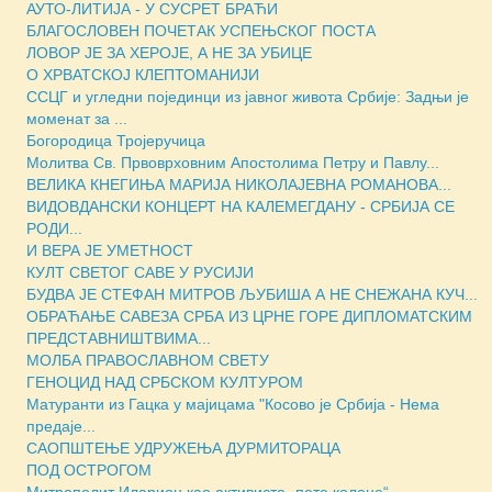
АУТО-ЛИТИЈА - У СУСРЕТ БРАЋИ
БЛАГОСЛОВЕН ПОЧЕТАК УСПЕЊСКОГ ПОСТА
ЛОВОР ЈЕ ЗА ХЕРОЈЕ, А НЕ ЗА УБИЦЕ
О ХРВАТСКОЈ КЛЕПТОМАНИЈИ
ССЦГ и угледни појединци из јавног живота Србије: Задњи је
моменат за ...
Богородица Тројеручица
Молитва Св. Првоврховним Апостолима Петру и Павлу...
ВЕЛИКА КНЕГИЊА МАРИЈА НИКОЛАЈЕВНА РОМАНОВА...
ВИДОВДАНСКИ КОНЦЕРТ НА КАЛЕМЕГДАНУ - СРБИЈА СЕ
РОДИ...
И ВЕРА ЈЕ УМЕТНОСТ
КУЛТ СВЕТОГ САВЕ У РУСИЈИ
БУДВА ЈЕ СТЕФАН МИТРОВ ЉУБИША А НЕ СНЕЖАНА КУЧ...
ОБРАЋАЊЕ САВЕЗА СРБА ИЗ ЦРНЕ ГОРЕ ДИПЛОМАТСКИМ
ПРЕДСТАВНИШТВИМА...
МОЛБА ПРАВОСЛАВНОМ СВЕТУ
ГЕНОЦИД НАД СРБСКОМ КУЛТУРОМ
Матуранти из Гацка у мајицама "Косово је Србија - Нема
предаје...
САОПШТЕЊЕ УДРУЖЕЊА ДУРМИТОРАЦА
ПОД ОСТРОГОМ
Митрополит Иларион као активиста „пете колоне“...