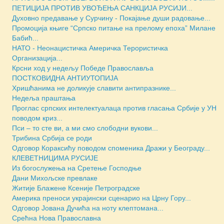
ПЕТИЦИЈА ПРОТИВ УВОЂЕЊА САНКЦИЈА РУСИЈИ...
Духовно предавање у Сурчину - Покајање души радовање...
Промоција књиге “Српско питање на прелому епоха” Милане
Бабић...
НАТО - Неонацистичка Америчка Терористичка
Организација...
Крсни ход у недељу Победе Православља
ПОСТКОВИДНА АНТИУТОПИЈА
Хришћанима не доликује славити антипразнике...
Недеља праштања
Проглас српских интелектуалаца против гласања Србије у УН
поводом криз...
Пси – то сте ви, а ми смо слободни вукови...
Трибина Србија се роди
Одговор Кораксићу поводом споменика Дражи у Београду...
КЛЕВЕТНИЦИМА РУСИЈЕ
Из богослужења на Сретење Господње
Дани Михољске превлаке
Житије Блажене Ксеније Петроградске
Америка преноси украјински сценарио на Црну Гору...
Одговор Јована Дучића на ноту клептомана...
Срећна Нова Православна