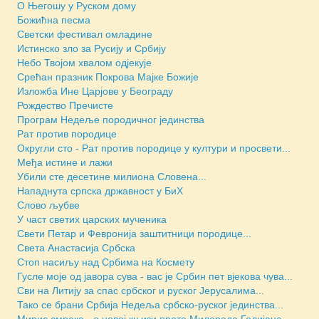
О Његошу у Руском дому
Божићна песма
Светски фестивал омладине
Истинско зло за Русију и Србију
Небо Твојом хвалом одјекује
Срећан празник Покрова Мајке Божије
Изложба Ине Царјове у Београду
Рождество Пречисте
Програм Недеље породичног јединства
Рат против породице
Округли сто - Рат против породице у култури и просвети...
Међа истине и лажи
Убили сте десетине милиона Словена...
Нападнута српска државност у БиХ
Слово љубве
У част светих царских мученика
Свети Петар и Февронија заштитници породице...
Света Анастасија Србска
Стоп насиљу над Србима на Космету
Гусле моје од јавора сува - вас је Србин пет вјекова чува...
Сви на Литију за спас србског и руског Јерусалима...
Тако се брани Србија Недеља србско-руског јединства...
Мирис смреке - о новој књизи проте Милорада Голијана...