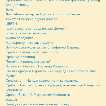
Херцеговине у...
Бока
Дан сећања на жртве Прихватног логора Земун...
Христос Воскресе радост донесе
ЦВЕТИ
Како је хрватски народ постао „Божији“...
Голгота гатачких витезова
Химна победника
Кад одрасту нека сама одлуче
Великопосна молитва светог Јефрема Сирина...
Срећан почетак Васкршњег поста
Просимо опроштај
Постоји ли народ без језика?
Из књиге о блаженој Пелагији Рјазанској...
Свети Серафим Саровски - хиљаду дана молитве за спас
Русије...
Српски пут – Начела суверенистичке политике...
Срећно Ново Лето, две хиљаде двадесет пето по Рождеству
христовом...
Срећан Божић! С Рождеством Христовым!
Бадњак
Напад на србске хуманитарце на Косову