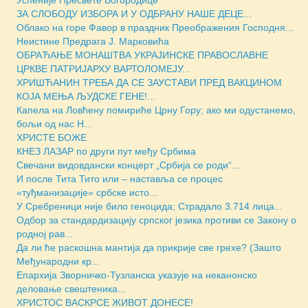
ЗА СЛОБОДУ ИЗБОРА И У ОДБРАНУ НАШЕ ДЕЦЕ...
Облако на горе Фавор в праздник Преображения Господня...
Неистине Предрага Ј. Марковића
ОБРАЋАЊЕ МОНАШТВА УКРАЈИНСКЕ ПРАВОСЛАВНЕ
ЦРКВЕ ПАТРИЈАРХУ ВАРТОЛОМЕЈУ...
ХРИШЋАНИН ТРЕБА ДА СЕ ЗАУСТАВИ ПРЕД ВАКЦИНОМ
КОЈА МЕЊА ЉУДСКЕ ГЕНЕ!...
Капела на Ловћену помириће Црну Гору; ако ми одустанемо,
бољи од нас Н...
ХРИСТЕ БОЖЕ
КНЕЗ ЛАЗАР по други пут међу Србима
Свечани видовдански концерт „Србија се роди“...
И после Тита Тито или – наставља се процес
«туђманизације» србске исто...
У Сребреници није било геноцида; Страдало 3.714 лица...
Одбор за стандардизацију српског језика противи се Закону о
родној рав...
Да ли ће раскошна мантија да прикрије све грехе? (Зашто
Међународни кр...
Епархија Зворничко-Тузланска указује на неканонско
деловање свештеника...
ХРИСТОС ВАСКРСЕ ЖИВОТ ДОНЕСЕ!