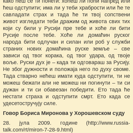
како ћеш се ти понети: хоћеш ли поћи напред или
ћеш одступити; има ли у теби храбрости или ће те
савладати страх и тада ће ти твој сопствени
живот изгледати теби дражим од живота свих тих
који су били у Русији пре тебе и хоће ли бити
Русије после тебе. Хоће ли домаћин руског
народа бити одлучан и силан или роб у служби
страних нових домаћина руске земље – све
зависи од твог корака, од твог удара, од твоје
воље. Руски дух је – када ти одговараш за Русију.
Не због дужности и положаја него по духу своме.
Тада стварно нећеш имати куда одступити, ти не
можеш бежати али не можеш ни погинути – ти си
дужан и ти си обавезан победити. Ето тада ће
нестати страха и одступити смрт. Ето када се
удесетостручују силе.
Говор Бориса Миронова у Хорошевском суду
28. јула 2009. године (http://www.russia-
talk.com/rt/miron-7-28-9.html)