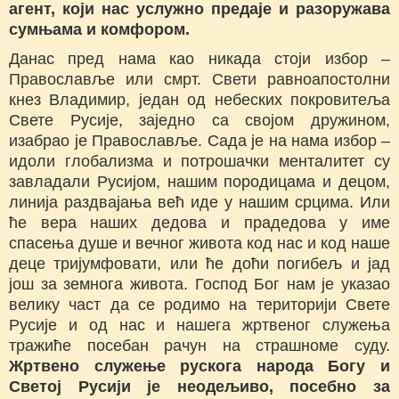
агент, који нас услужно предаје и разоружава
сумњама и комфором.
Данас пред нама као никада стоји избор –
Православље или смрт. Свети равноапостолни
кнез Владимир, један од небеских покровитеља
Свете Русије, заједно са својом дружином,
изабрао је Православље. Сада је на нама избор –
идоли глобализма и потрошачки менталитет су
завладали Русијом, нашим породицама и децом,
линија раздвајања већ иде у нашим срцима. Или
ће вера наших дедова и прадедова у име
спасења душе и вечног живота код нас и код наше
деце тријумфовати, или ће доћи погибељ и јад
још за земнога живота. Господ Бог нам је указао
велику част да се родимо на територији Свете
Русије и од нас и нашега жртвеног служења
тражиће посебан рачун на страшноме суду.
Жртвено служење рускога народа Богу и
Светој Русији је неодељиво, посебно за