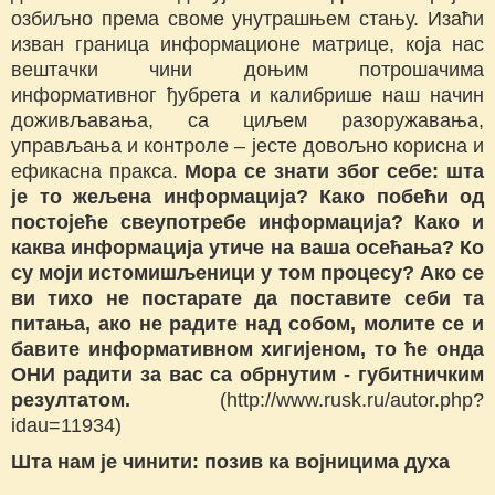
озбиљно према своме унутрашњем стању. Изаћи
изван граница информационе матрице, која нас
вештачки чини доњим потрошачима
информативног ђубрета и калибрише наш начин
доживљавања, са циљем разоружавања,
управљања и контроле – јесте довољно корисна и
ефикасна пракса.
Мора се знати због себе: шта
је то жељена информација? Како побећи од
постојеће свеупотребе информација? Како и
каква информација утиче на ваша осећања? Ко
су моји истомишљеници у том процесу? Ако се
ви тихо не постарате да поставите себи та
питања, ако не радите над собом, молите се и
бавите информативном хигијеном, то ће онда
ОНИ радити за вас са обрнутим - губитничким
резултатом.
(http://www.rusk.ru/autor.php?
idau=11934)
Шта нам је чинити: позив ка војницима духа