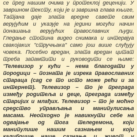
се пред нашим очима у протеклој деценији. У
завршном тексту, који је и завршна глава књиге,
Татјана даје злата вредне савете свим
верујућим и указује на једини могући начин
понашања верујућих православних људи.
Гледање стотина видео снимака и интервјуа
свакојаких "стручњака" само још више слуђују
човека. Посебно вредан, злата вредан цитат
треба запамтити и руководити се њиме:
"
Телевизор у кући – нема благодати у
породици – позната је изрека православних
стараца (сад се то исто може рећи и за
интернет). Телевизор – то је преграда
између родитеља и деце, преграда између
старијих и млађих. Телевизор – то је моћно
средство управљања и манипулисања
масама.
Неопходно је навикнути себе на
одвајање од тога теледемона, који
манипулише нашим сазнањем и који
калибрише наше сазнање и живот у