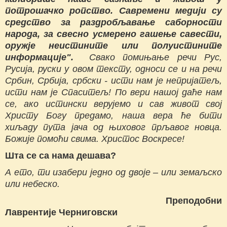
потрошачко ропство. Савремени медији су
средство за раздробљавање саборности
народа, за свесно усмерено гашење савести,
оружје неистините или полуистините
информације".
Свако помињање речи Рус,
Русија, руски у овом тексту, односи се и на речи
Србин, Србија, србски - исти нам је непријатељ,
исти нам је Спаситељ! По вери нашој даће нам
се, ако истински верујемо и сав живот свој
Христу Богу предамо, наша вера ће бити
хиљаду пута јача од њиховог прљавог новца.
Божије помоћи свима. Христос Воскресе!
Шта се са нама дешава?
А ето, ти изабери једно од двоје – или земаљско
или небеско.
Преподобни
Лаврентије
Черниговски