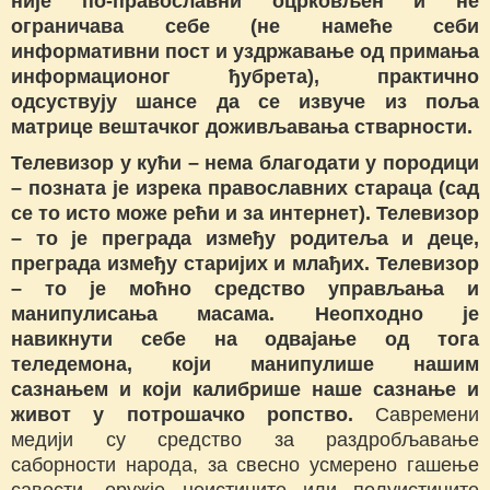
није по-православни оцрковљен и не
ограничава себе (не намеће себи
информативни пост и уздржавање од примања
информационог ђубрета), практично
одсуствују шансе да се извуче из поља
матрице вештачког доживљавања стварности.
Телевизор у кући – нема благодати у породици
– позната је изрека православних стараца (сад
се то исто може рећи и за интернет). Телевизор
– то је преграда између родитеља и деце,
преграда између старијих и млађих. Телевизор
– то је моћно средство управљања и
манипулисања масама.
Неопходно је
навикнути себе на одвајање од тога
теледемона, који манипулише нашим
сазнањем и који калибрише наше сазнање и
живот у потрошачко ропство.
Савремени
медији су средство за раздробљавање
саборности народа, за свесно усмерено гашење
савести, оружје неистините или полуистините