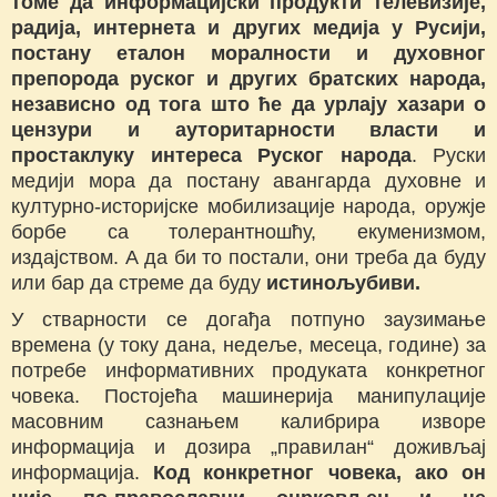
томе да информацијски продукти телевизије,
радија, интернета и других медија у Русији,
постану еталон моралности и духовног
препорода руског и других братских народа,
независно од тога што ће да урлају хазари о
цензури и ауторитарности власти и
простаклуку интереса Руског народа
. Руски
медији мора да постану авангарда духовне и
културно-историјске мобилизације народа, оружје
борбе са толерантношћу, екуменизмом,
издајством. А да би то постали, они треба да буду
или бар да стреме да буду
истинољубиви.
У стварности се догађа потпуно заузимање
времена (у току дана, недеље, месеца, године) за
потребе информативних продуката конкретног
човека. Постојећа машинерија манипулације
масовним сазнањем калибрира изворе
информација и дозира „правилан“ доживљај
информација.
Код конкретног човека, ако он