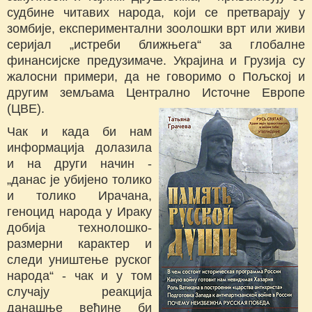
судбине читавих народа, који се претварају у
зомбије, експериментални зоолошки врт или живи
серијал „истреби ближњега“ за глобалне
финансијске предузимаче. Украјина и Грузија су
жалосни примери, да не говоримо о Пољској и
другим земљама Централно Источне Европе
(ЦВЕ).
Чак и када би нам
информација долазила
и на други начин -
„данас је убијено толико
и толико Ирачана,
геноцид народа у Ираку
добија технолошко-
размерни карактер и
следи уништење руског
народа“ - чак и у том
случају реакција
данашње већине би