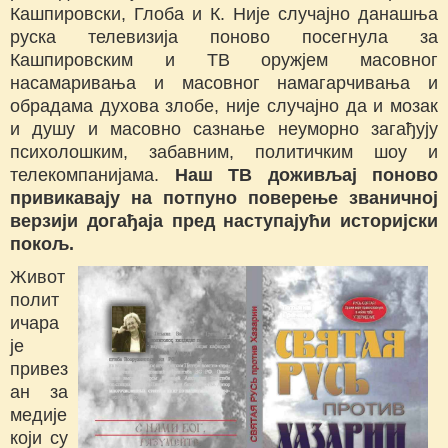
Кашпировски, Глоба и К. Није случајно данашња
руска телевизија поново посегнула за
Кашпировским и ТВ оружјем масовног
насамаривања и масовног намагарчивања и
обрадама духова злобе, није случајно да и мозак
и душу и масовно сазнање неуморно загађују
психолошким, забавним, политичким шоу и
телекомпанијама.
Наш ТВ доживљај поново
привикавају на потпуно поверење званичној
верзији догађаја пред наступајући историјски
покољ.
Живот
полит
ичара
је
привез
ан за
медије
који су