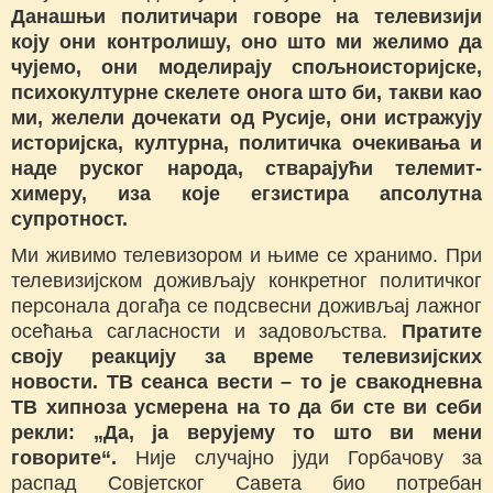
Данашњи политичари говоре на телевизији
коју они контролишу, оно што ми желимо да
чујемо, они моделирају спољноисторијске,
психокултурне скелете онога што би, такви као
ми, желели дочекати од Русије, они истражују
историјска, културна, политичка очекивања и
наде руског народа, стварајући телемит-
химеру, иза које егзистира апсолутна
супротност.
Ми живимо телевизором и њиме се хранимо. При
телевизијском доживљају конкретног политичког
персонала догађа се подсвесни доживљај лажног
осећања сагласности и задовољства.
Пратите
своју реакцију за време телевизијских
новости. ТВ сеанса вести – то је свакодневна
ТВ хипноза усмерена на то да би сте ви себи
рекли: „Да, ја верујему то што ви мени
говорите“.
Није случајно јуди Горбачову за
распад Совјетског Савета био потребан