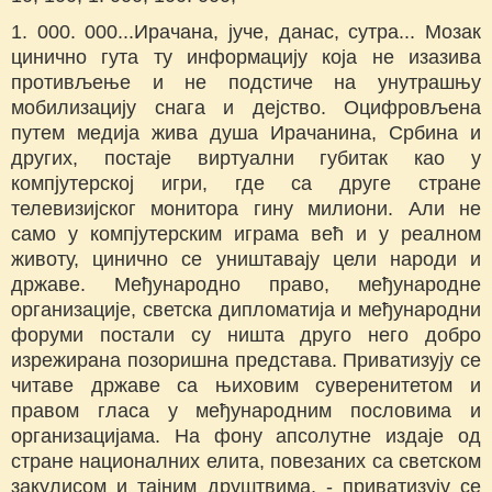
1. 000. 000...Ирачана, јуче, данас, сутра... Мозак
цинично гута ту информацију која не изазива
противљење и не подстиче на унутрашњу
мобилизацију снага и дејство. Оцифровљена
путем медија жива душа Ирачанина, Србина и
других, постаје виртуални губитак као у
компјутерској игри, где са друге стране
телевизијског монитора гину милиони. Али не
само у компјутерским играма већ и у реалном
животу, цинично се уништавају цели народи и
државе. Међународно право, међународне
организације, светска дипломатија и међународни
форуми постали су ништа друго него добро
изрежирана позоришна представа. Приватизују се
читаве државе са њиховим суверенитетом и
правом гласа у међународним пословима и
организацијама. На фону апсолутне издаје од
стране националних елита, повезаних са светском
закулисом и тајним друштвима, - приватизују се