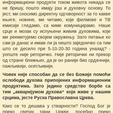
информациони продукти током живота никада се
не бришу, пошто имају још и духовну основу. То
јест, ми сносимо директну одговорност за то какве
књиге, новине, ми читамо, које филмове и ТВ
емисије гледамо, са киме комуницирамо. Наше
срце и мозак су испуњени живим духовима, које
ми реемитујемо својем окружењу. Зато питање ко
сам ја данас и имам ли ја нешто заједничко са тим
што се десило пре 5-10-20-30 година уназад? -
уопште није реторичко. Није реторички ни прекор
од стране ближњих, да је он раније био срдачнији,
пажљивији, осетљивији.
Човек није способан да се без Божије помоћи
ослободи духова припојених информационим
продуктима. Зато једино средство борбе са
тим „акваријумом духова“ који живе у нашим
срцима, јесте Руска Православна Црква.
Како се то дешава у стварности? Господ Бог је
преко светих тајни Цркве, посебно преко