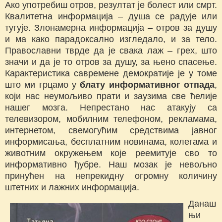
Ако употребиш отров, резултат је болест или смрт.
Квалитетна информација – душа се радује или
тугује. Злонамерна информација – отров за душу
и ма како парадоксално изгледало, и за тело.
Православни тврде да је свака лаж – грех, што
значи и да је то отров за душу, за њено спасење.
Карактеристика савремене демократије је у томе
што ми грцамо у
блату информативног отпада
,
који нас неумољиво прати и заузима све ћелије
нашег мозга. Непрестано нас атакују са
телевизором, мобилним телефоном, рекламама,
интернетом, свемогућим средствима јавног
информисања, бесплатним новинама, колегама и
животним окружењем које реемитује сво то
информативно ђубре. Наш мозак је невољно
принућен на непрекидну огромну количину
штетних и лажних информација.
Данаш
њи