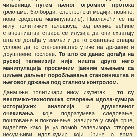
чињеница путем њеног огромног протока
(рекламе, билборди, електронски медији, новине,
нова средства манипулације). Навлачећи се на
иглу политичких телешоуа, код велике већине
становништва ствара се илузија да они схватају
шта се догађа у земљи и да то схватање ствара
услове да то становништво утиче на државне и
друштвене послове.
То што се данас догађа на
руској телевизији није ништа друго него
манипулација просечним јавним мњењем са
циљем даљњег поробљавања становништва и
његовог држања под сталном контролом.
Данашњи политичари нису изузетак –
то су
вештачко-технолошка створење идола-кумира
историјских аналогија и друштвеног
очекивања,
које подразумева следовање,
поштовање и поклоњење. Завирите у своје срце,
видећете како је уз помоћ телевизора створен
несумњиви идол-кумир који брине о вама.