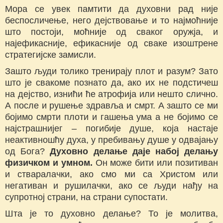
Мора се увек памтити да духовни рад није
беспосличење, него дејствовање и то најмоћније
што постоји, моћније од сваког оружја, и
најефикасније, ефикасније од сваке изоштрене
стратегијске замисли.
Зашто људи толико тренирају плот и разум? Зато
што је свакоме познато да, ако их не подстичеш
на дејство, изнићи ће атрофија или нешто слично.
А после и рушење здравља и смрт. А зашто се ми
бојимо смрти плоти и гашења ума а не бојимо се
најстрашнијег – погибије душе, која настаје
неактивношћу духа, у пребивању душе у одвајању
од Бога?
Духовно делање даје набој делању
физичком и умном.
Он може бити или позитиван
и стваралачки, ако смо ми са Христом или
негативан и рушилачки, ако се људи нађу на
супротној страни, на страни супостати.
Шта је то духовно делање? То је молитва,