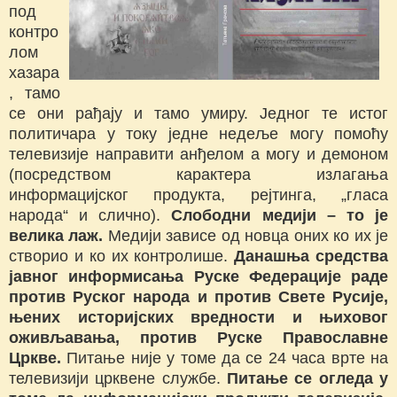
под
контро
лом
хазара
, тамо
се они рађају и тамо умиру. Једног те истог
политичара у току једне недеље могу помоћу
телевизије направити анђелом а могу и демоном
(посредством карактера излагања
информацијског продукта, рејтинга, „гласа
народа“ и слично).
Слободни медији – то је
велика лаж.
Медији зависе од новца оних ко их је
створио и ко их контролише.
Данашња средства
јавног информисања Руске Федерације раде
против Руског народа и против Свете Русије,
њених историјских вредности и њиховог
оживљавања, против Руске Православне
Цркве.
Питање није у томе да се 24 часа врте на
телевизији црквене службе.
Питање се огледа у