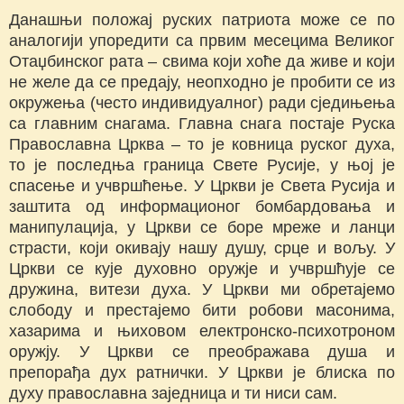
Данашњи положај руских патриота може се по
аналогији упоредити са првим месецима Великог
Отаџбинског рата – свима који хоће да живе и који
не желе да се предају, неопходно је пробити се из
окружења (често индивидуалног) ради сједињења
са главним снагама. Главна снага постаје Руска
Православна Црква – то је ковница руског духа,
то је последња граница Свете Русије, у њој је
спасење и учвршћење. У Цркви је Света Русија и
заштита од информационог бомбардовања и
манипулација, у Цркви се боре мреже и ланци
страсти, који окивају нашу душу, срце и вољу. У
Цркви се кује духовно оружје и учвршћује се
дружина, витези духа. У Цркви ми обретајемо
слободу и престајемо бити робови масонима,
хазарима и њиховом електронско-психотроном
оружју. У Цркви се преображава душа и
препорађа дух ратнички. У Цркви је блиска по
духу православна заједница и ти ниси сам.