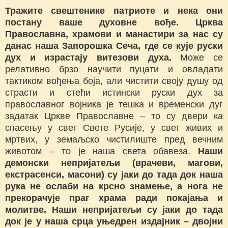
Тражите свештенике патриоте и нека они
постану ваше духовне вође. Црква
Православна, храмови и манастири за нас су
данас наша Запорошка Сеча, где се кује руски
дух и израстају витезови духа.
Може се
релативно брзо научити пуцати и овладати
тактиком вођења боја, али чистити своју душу од
страсти и стећи истински руски дух за
православног војника је тешка и временски дуг
задатак Цркве Православне – то су двери ка
спасењу у свет Свете Русије, у свет живих и
мртвих, у земаљско чистилиште пред вечним
животом – то је наша света обавеза.
Наши
демонски непријатељи (врачеви, магови,
екстрасенси, масони) су јаки до тада док наша
рука не ослаби на крсно знамење, а нога не
прекорачује праг храма ради покајања и
молитве. Наши непријатељи су јаки до тада
док је у наша срца уњедрен издајник – двојни