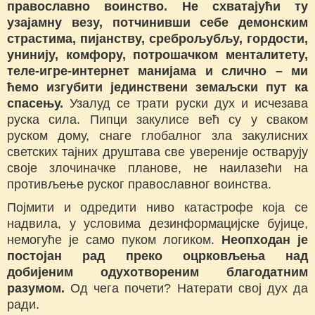
православно воинство. Не схватајући ту
узајамну везу, потчинивши себе демонским
страстима, пијанству, среброљубљу, гордости,
унинију, комфору, потрошачком менталитету,
теле-игре-интернет манијама и слично – ми
ћемо изгубити јединствени земаљски пут ка
спасењу.
Узалуд се трати руски дух и исчезава
руска сила. Пипци закулисе већ су у сваком
руском дому, снаге глобалног зла закулисних
светских тајних друштава све увереније остварују
своје злочиначке планове, не наилазећи на
противљење руског православног воинства.
Појмити и одредити ниво катастрофе која се
надвила, у условима дезинформацијске бујице,
немогуће је само пуком логиком.
Неопходан је
постојан рад преко оцрковљења над
добијеним одухотвореним благодатним
разумом.
Од чега почети? Натерати свој дух да
ради.