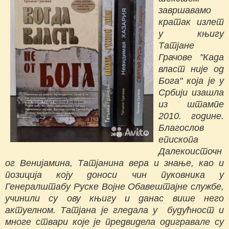
завршавамо
кратак излет
у књигу
Татјане
Грачове "Када
власт није од
Бога" која је у
Србији изашла
из штампе
2010. године.
Благослов
епископа
Далекоисточн
ог Венијамина, Татјанина вера и знање, као и
позиција коју доноси чин пуковника у
Генералштабу Руске Војне Обавештајне службе,
учинили су ову књигу и данас више него
актуелном. Татјана је гледала у будућност и
многе ствари које је предвидела одигравале су