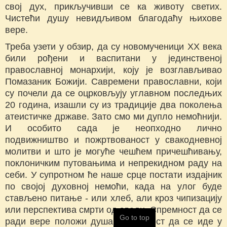
свој дух, прикључивши се ка животу светих.
Чистећи душу невидљивом благодаћу њихове
вере.
Треба узети у обзир, да су новомученици XX века
били рођени и васпитани у јединственој
православној монархији, коју је возглављивао
Помазаник Божији. Савремени православни, који
су почели да се оцрковљују углавном последњих
20 година, изашли су из традиције два поколења
атеистичке државе. Зато смо ми дупло немоћнији.
И особито сада је неопходно лично
подвижништво и пожртвованост у свакодневној
молитви и што је могуће чешћем причешћивању,
поклоничким путовањима и непрекидном раду на
себи. У супротном ће наше срце постати издајник
по својој духовној немоћи, када на улог буде
стављено питање - или хлеб, али кроз чипизацију
или перспектива смрти од глади. Спремност да се
Go to top
ради вере положи душа, спремност да се иде у