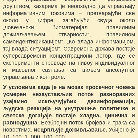
друштвом, хазарима је неопходно да управљају
информативним токовима – претварајући све
около у цифре, загађујући свуда около
„човечански биоматеријал правилним
доживљавањем стварности“, „правилном
самоидентификацијом“. „Ко влада информацијом,
тај влада ситуацијом“. Савремена држава постаје
суперсавремени концентрациони логор, где се
експерименти спроводе на нивоу индивидуалног
и масовног сазнања са циљем апсолутног
управљања и контроле.
У условима када је на мозак просечног човека
усмерен незаустављив поток разноразних
узајамно искључујућих дезинформација,
људска реакција на унутрашње политичке и
светске догађаје постаје хладна, цинична и
равнодушна
. Безбројни поток бројева и трака са
новостима,
исцрпљује доживљавање.
Убијено је
10, 100, 1. 000, 100. 000,