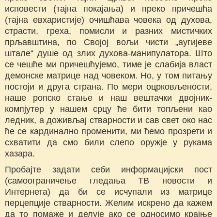
исповести (тајна покајања) и преко причешћа
(тајна евхаристије) очишћава човека од духова,
страсти, греха, помисли и разних мистичких
прљавштина, по Својој вољи чисти „аугијеве
штале“ душе од злих духова-манипулатора. Што
се чешће ми причешћујемо, тиме је слабија власт
демонске матрице над човеком. Но, у том питању
постоји и друга страна. По мери оцрковљености,
наше ропско стање и наш вештачки двојник-
компјутер у нашем срцу ће бити топљени као
ледник, а доживљај стварности и сав свет око нас
ће се кардинално променити, ми ћемо прозрети и
схватити да смо били слепо оружје у рукама
хазара.
Пробајте задати себи информацијски пост
(самоограничење гледања ТВ новости и
Интернета) да би се исчупали из матрице
перцепције стварности. Желим искрено да кажем
да то помаже и делује ако се односимо крајње