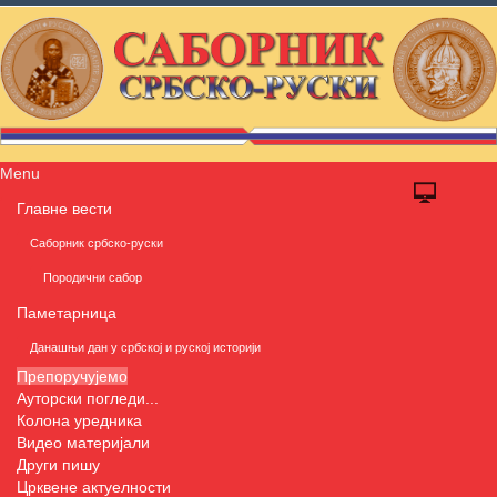
Menu
Главне вести
Саборник србско-руски
Породични сабор
Паметарница
Данашњи дан у србској и руској историји
Препоручујемо
Ауторски погледи...
Колона уредника
Видео материјали
Други пишу
Црквене актуелности