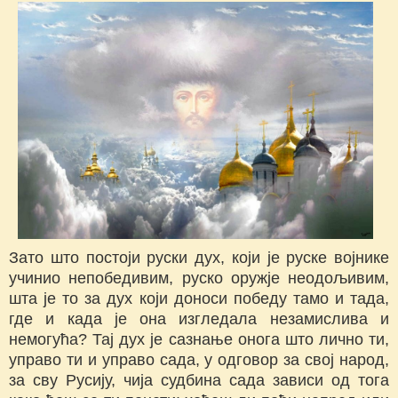
Зато што постоји руски дух, који је руске војнике
учинио непобедивим, руско оружје неодољивим,
шта је то за дух који доноси победу тамо и тада,
где и када је она изгледала незамислива и
немогућа? Тај дух је сазнање онога што лично ти,
управо ти и управо сада, у одговор за свој народ,
за сву Русију, чија судбина сада зависи од тога