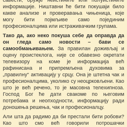
информације. Ништавни ће бити покушаји било
какве анализе и проверавања чињеница, које
могу бити појмљиве само појединим
професионалцима или истраживачким групама.
Тако да, ако неко покуша себе да оправда да
он гледа само новости – бави се
самообмањивањем.
За правилан доживљај и
оцену проистеклога, није се обавезно окретати
телевизору на коме је информација већ
рафинисана и припремљена духовима за
„правилну“ активацију у срцу. Она је штетна чак и
професионалцима, уколико су неоцрковљени. Као
што је већ речено, то је масовна телехипноза.
Господ Бог ће дати свакоме по његовим
потребама и неопходности, информацију ради
доношења решења, чак и професионалцу.
Али шта да радимо да би престали бити робови?
Као што смо већ говорили потрошачки