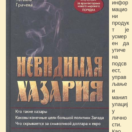
инфор
мацио
ни
продук
т је
усмер
ен да
утиче
на
подсв
ест,
управ
љање
и
манип
улациј
у
лично
сти.
Као