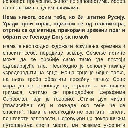
исповест, причешће, живот по заповестима, борба
са страстима, глупим навикама.
Нема никога осим тебе, ко би штитио Русију.
Уради први корак, одмакни се од телевизора,
отргни се од матице, прекорачи црквени праг и
обрати се Господу Богу за помоћ.
Нама је неопходно издржати искушења времена и
спасити себе, породицу, земљу. Семење истине
може да се пробије само тамо где постоји
одговарајуће тле. Неопходно је основну пажњу
усредсредити на срце. Наше срце је бојно поље,
на њега треба обратити посебну пажњу. Срце
мора да се ослободи од страсти – мистичних
гримаса. Сетимо се преподобног Серафима
Саровског, који је говорио: „Стичи дух миран
(спасисећеш се) и хиљаде око тебе ће се
спасити“. Нама је неопходно не роптати, трпети,
поштовати заповести. Посећујући на поклоничким
путовањима света места, ми можемо укрепити