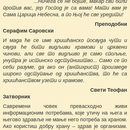
...Ничега се не бојте, макар сви били
против вас, јер Господ је са вама! Мати вам је
Сама Царица Небесна, а по Њој ће све уредити!
Преподобни
Серафим Саровски
И мада ће се име хришћанско посвуда чути и
свуда ће бити видљиви храмови и црквени
чинови, али све то видљиво је само спољње,
унутра је истинско одступништво... Само се по
себи разуме, да ако он (антихрист) произведе
широко одступање од хришћанства, то ће са
хришћанством узети и храмове.
Свети Теофан
Затворник
Савремени човек превасходно живи
информационим потребама, које утичу на њега и
његово здравље не мање него потреба за храном.
Ако користиш добру храну – здрав је организам.