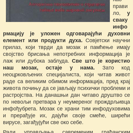
прави
ло,
у
сваку
инфо
рмацију је уложен одговарајући духовни
елемент или продукти духа.
Совјетски научни
прилаз, који тврди да мозак и памћење имају
својство брисања непотребних информација је
лаж или дубока заблуда.
Све што је користио
наш мозак, остаје у нама.
Зато код
неоцрковљених специјалиста, који читав живот
раде са великим обимом информација, пред крај
живота почињу да се јављају психички проблеми и
растројства. На данашњи дан читаво друштво се
по невољи претвара у неумереног прождрљивца
инфођубрета. Мозак се храни тим инфодуховима
и прерађује их, дајући своје смеће, ширећи
вирусе, загађујући све око себе.
Ради управљања савременим грађанским