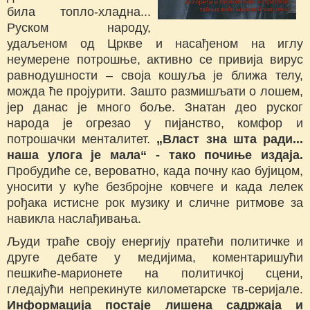
била топло-хладна...
Руском народу,
удаљеном од Цркве и насађеном на иглу
неумерене потрошње, активно се привија вирус
равнодушности – своја кошуља је ближа телу,
можда ће пројурити. Зашто размишљати о лошем,
јер данас је много боље. Знатан део руског
народа је огрезао у пијанство, комфор и
потрошачки менталитет.
„Власт зна шта ради...
наша улога је мала“ - тако почиње издаја.
Пробудиће се, вероватно, када почну као бујицом,
уносити у куће безбројне ковчеге и када лелек
рођака истисне рок музику и сличне ритмове за
навикла наслађивања.
Људи траће своју енергију пратећи политичке и
друге дебате у медијима, коментаришући
пешкиће-марионете на политичкој сцени,
гледајући непрекинуте километарске тв-серијале.
Информација постаје лишена садржаја и