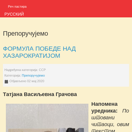
Реч пастира
РУССКИЙ
Препоручујемо
ФОРМУЛА ПОБЕДЕ НАД
ХАЗАРОКРАТИЈОМ
Надређена категорија:
ССР
Категорија:
Препоручујемо
Објављено 02 мај 2020
Татјана Васиљевна Грачова
Напомена
уредника:
По
штовани
читаоци, овим
текстом