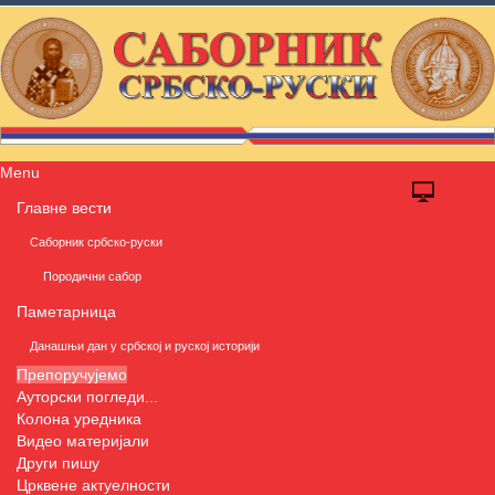
Menu
Главне вести
Саборник србско-руски
Породични сабор
Паметарница
Данашњи дан у србској и руској историји
Препоручујемо
Ауторски погледи...
Колона уредника
Видео материјали
Други пишу
Црквене актуелности