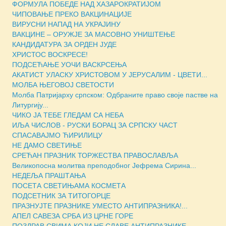
ФОРМУЛА ПОБЕДЕ НАД ХАЗАРОКРАТИЈОМ
ЧИПОВАЊЕ ПРЕКО ВАКЦИНАЦИЈЕ
ВИРУСНИ НАПАД НА УКРАЈИНУ
ВАКЦИНЕ – ОРУЖЈЕ ЗА МАСOВНО УНИШТЕЊЕ
КАНДИДАТУРА ЗА ОРДЕН ЈУДЕ
ХРИСТОС ВОСКРЕСЕ!
ПОДСЕЋАЊЕ УОЧИ ВАСКРСЕЊА
АКАТИСТ УЛАСКУ ХРИСТОВОМ У ЈЕРУСАЛИМ - ЦВЕТИ...
МОЛБА ЊЕГОВОЈ СВЕТОСТИ
Молба Патријарху српском: Одбраните право своје пастве на
Литургију...
ЧИКО ЈА ТЕБЕ ГЛЕДАМ СА НЕБА
ИЉА ЧИСЛОВ - РУСКИ БОРАЦ ЗА СРПСКУ ЧАСТ
СПАСАВАЈМО ЋИРИЛИЦУ
НЕ ДАМО СВЕТИЊЕ
СРЕЋАН ПРАЗНИК ТОРЖЕСТВА ПРАВОСЛАВЉА
Великопосна молитва преподобног Јефрема Сирина...
НЕДЕЉА ПРАШТАЊА
ПОСЕТА СВЕТИЊАМА КОСМЕТА
ПОДСЕТНИК ЗА ТИТОГОРЦЕ
ПРАЗНУЈТЕ ПРАЗНИКЕ УМЕСТО АНТИПРАЗНИКА!...
АПЕЛ САВЕЗА СРБА ИЗ ЦРНЕ ГОРЕ