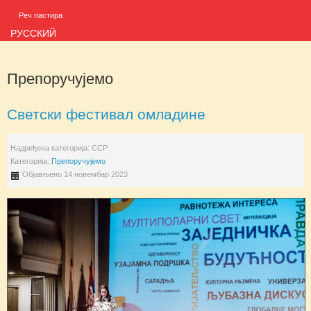
Реч пастира
РУССКИЙ
Препоручујемо
Светски фестивал омладине
Надређена категорија:
ССР
Категорија:
Препоручујемо
Објављено 14 новембар 2023