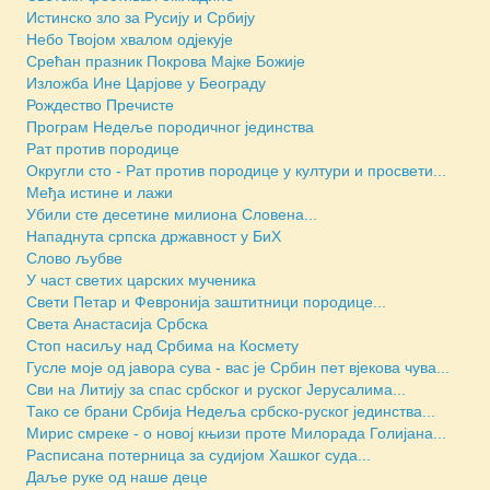
Истинско зло за Русију и Србију
Небо Твојом хвалом одјекује
Срећан празник Покрова Мајке Божије
Изложба Ине Царјове у Београду
Рождество Пречисте
Програм Недеље породичног јединства
Рат против породице
Округли сто - Рат против породице у култури и просвети...
Међа истине и лажи
Убили сте десетине милиона Словена...
Нападнута српска државност у БиХ
Слово љубве
У част светих царских мученика
Свети Петар и Февронија заштитници породице...
Света Анастасија Србска
Стоп насиљу над Србима на Космету
Гусле моје од јавора сува - вас је Србин пет вјекова чува...
Сви на Литију за спас србског и руског Јерусалима...
Тако се брани Србија Недеља србско-руског јединства...
Мирис смреке - о новој књизи проте Милорада Голијана...
Расписана потерница за судијом Хашког суда...
Даље руке од наше деце