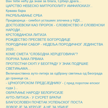
Ван тебе нећу да знам за блага, Србијо драга...
ЦАРСТВО НЕБЕСКО МИТРОПОЛИТУ АМФИЛОХИЈУ...
Крвава бајка
РАСРБЉАВАЊЕ СРБА
Придворица - симбол усташких злочина у НДХ...
ДОСТОЈЕВСКИ КАО ПРОРОК - СЛОВЕНСТВО И СЛОВЕНСКИ
НАРОДИ...
КРСТОВДАНСКА ЛИТИЈА
РОЖДЕСТВО ПРЕСВЕТЕ БОГОРОДИЦЕ
ПОРОДИЧНИ САБОР - НЕДЕЉА ПОРОДИЧНОГ ЈЕДИНСТВА
2020...
КОМЕ СМЕТА "СЛОБОДНА ХЕРЦЕГОВИНА"?
ПОРУКА ЂАКА ПРВАКА
ПРОТЕСТНИ СКУП У БЕОГРАДУ У ЗНАК ПОДРШКЕ
СВЕТИЊАМА...
Величанствена ауто-литија за одбрану светиња од Београда
до границе са...
- ЦРНОГОРСКОМ ПРЕДСЈЕДНИКУ - ( пред поротом епског
суда )...
ОБРАЋАЊЕ НАРОДУ БЕЛОРУСИЈЕ
АУТО-ЛИТИЈА - У СУСРЕТ БРАЋИ
БЛАГОСЛОВЕН ПОЧЕТАК УСПЕЊСКОГ ПОСТА
ЛОВОР ЈЕ ЗА ХЕРОЈЕ, А НЕ ЗА УБИЦЕ