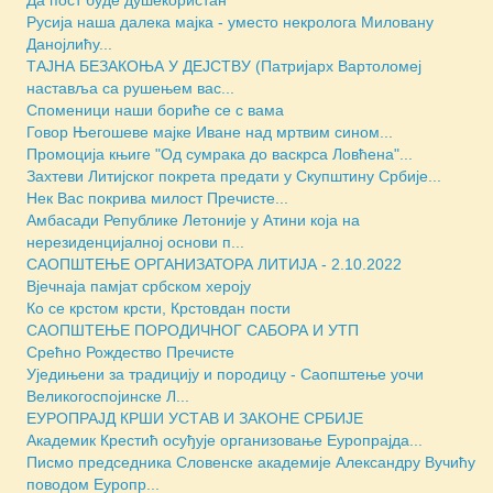
Да пост буде душекористан
Русија наша далека мајка - уместо некролога Миловану
Данојлићу...
ТАЈНА БЕЗАКОЊА У ДЕЈСТВУ (Патријарх Вартоломеј
наставља са рушењем вас...
Споменици наши бориће се с вама
Говор Његошеве мајке Иване над мртвим сином...
Промоција књиге "Од сумрака до васкрса Ловћена"...
Захтеви Литијског покрета предати у Скупштину Србије...
Нек Вас покрива милост Пречисте...
Амбасади Републике Летоније у Атини која на
нерезиденцијалној основи п...
САОПШТЕЊЕ ОРГАНИЗАТОРА ЛИТИЈА - 2.10.2022
Вјечнаја памјат србском хероју
Ко се крстом крсти, Крстовдан пости
САОПШТЕЊЕ ПОРОДИЧНОГ САБОРА И УТП
Срећно Рождество Пречисте
Уједињени за традицију и породицу - Саопштење уочи
Великогоспојинске Л...
ЕУРОПРАЈД КРШИ УСТАВ И ЗАКОНЕ СРБИЈЕ
Академик Крестић осуђује организовање Еуропрајда...
Писмо председника Словенске академије Александру Вучићу
поводом Еуропр...