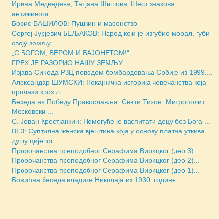
Ирина Медведева, Татјана Шишова: Шест знакова
антиживота...
Борис БАШИЛОВ: Пушкин и масонство
Сергеј Јурјевич БЕЉАКОВ: Народ који је изгубио морал, губи
своју земљу...
„С БОГОМ, ВЕРОМ И БАЈОНЕТОМ!“
ГРЕХ ЈЕ РАЗОРИО НАШУ ЗЕМЉУ
Изјава Синода РЗЦ поводом бомбардовања Србије из 1999....
Александар ШУМСКИ: Покајничка историја човечанства која
пролази кроз л...
Беседа на Победу Православља: Свети Тихон, Митрополит
Московски ...
С. Јован Крестјанкин: Немогуће је васпитати децу без Бога ...
ВЕЗ: Суптилна женска вјештина која у основу платна уткива
душу цијелог...
Пророчанства преподобног Серафима Вирицког (део 3)...
Пророчанства преподобног Серафима Вирицког (део 2)...
Пророчанства преподобног Серафима Вирицког (део 1)...
Божићна беседа владике Николаја из 1930. године...