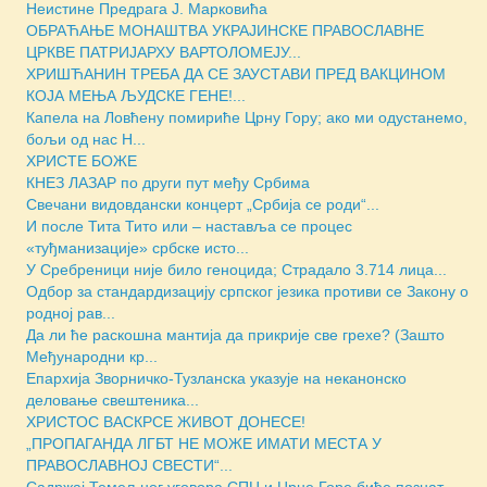
Неистине Предрага Ј. Марковића
ОБРАЋАЊЕ МОНАШТВА УКРАЈИНСКЕ ПРАВОСЛАВНЕ
ЦРКВЕ ПАТРИЈАРХУ ВАРТОЛОМЕЈУ...
ХРИШЋАНИН ТРЕБА ДА СЕ ЗАУСТАВИ ПРЕД ВАКЦИНОМ
КОЈА МЕЊА ЉУДСКЕ ГЕНЕ!...
Капела на Ловћену помириће Црну Гору; ако ми одустанемо,
бољи од нас Н...
ХРИСТЕ БОЖЕ
КНЕЗ ЛАЗАР по други пут међу Србима
Свечани видовдански концерт „Србија се роди“...
И после Тита Тито или – наставља се процес
«туђманизације» србске исто...
У Сребреници није било геноцида; Страдало 3.714 лица...
Одбор за стандардизацију српског језика противи се Закону о
родној рав...
Да ли ће раскошна мантија да прикрије све грехе? (Зашто
Међународни кр...
Епархија Зворничко-Тузланска указује на неканонско
деловање свештеника...
ХРИСТОС ВАСКРСЕ ЖИВОТ ДОНЕСЕ!
„ПРОПАГАНДА ЛГБТ НЕ МОЖЕ ИМАТИ МЕСТА У
ПРАВОСЛАВНОЈ СВЕСТИ“...