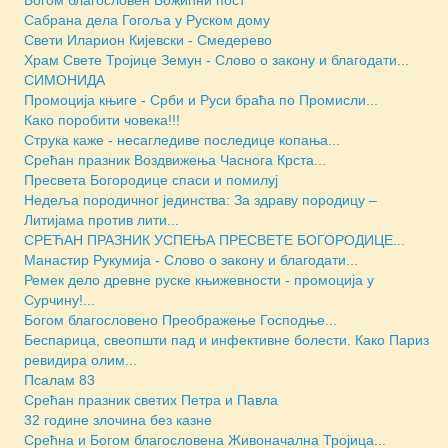
Богом благословен Божићни пост
Сабрана дела Гогоља у Руском дому
Свети Иларион Кијевски - Смедерево
Храм Свете Тројице Земун - Слово о закону и благодати...
СИМОНИДА
Промоција књиге - Срби и Руси браћа по Промисли...
Како поробити човека!!!
Струка каже - несагледиве последице копања...
Срећан празник Воздвижења Часнога Крста...
Пресвета Богородице спаси и помилуј
Недеља породичног јединства: За здраву породицу –
Литијама против лити...
СРЕЋАН ПРАЗНИК УСПЕЊА ПРЕСВЕТЕ БОГОРОДИЦЕ...
Манастир Рукумија - Слово о закону и благодати...
Ремек дело древне руске књижевности - промоција у
Сурчину!...
Богом благословено Преображење Господње...
Беспарица, свеопшти пад и инфективне болести. Како Париз
ревидира олим...
Псалам 83
Срећан празник светих Петра и Павла
32 године злочина без казне
Срећна и Богом благословена Живоначална Тројица...