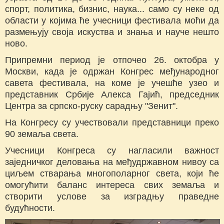
спорт, политика, бизнис, наука... само су неке од
области у којима ће учесници фестивала моћи да
размењују своја искуства и знања и науче нешто
ново.
Припремни период је отпочео 26. октобра у
Москви, када је одржан Конгрес међународног
савета фестивала, на коме је учешће узео и
представник Србије Алекса Гајић, председник
Центра за српско-руску сарадњу "Зенит".
На Конгресу су учествовали представници преко
90 земаља света.
Учесници Конгреса су нагласили важност
заједничког деловања на међудржавном нивоу са
циљем стварања многополарног света, који ће
омогућити баланс интереса свих земаља и
створити услове за изградњу праведне
будућности.