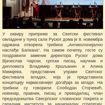
У оквиру припреме за Светски фестивал
омладине у пуној сали Руског дома је 8. новембра
одржана отворена трибина „Антиколонијално
наслеђе Балкана“. На самом почетку, госте су
поздравили заменик директора Руског дома
Вјачеслав Чарски, српски писац, научник и
дипломата Владимир Кршљанин и Алина
Мамајева, представник управе Светског
фестивала младих, која је представила
концепцију најмасовнијег догађаја за младе. На
трибини су говорили Слободан Стојчевић,
новинар, правник, писац и преводилац, члан
председништва Свесрпског словенског покрета и
сарадник института за националну сгратегију,