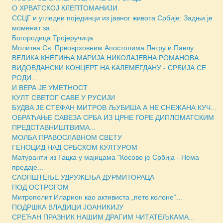
О ХРВАТСКОЈ КЛЕПТОМАНИЈИ
ССЦГ и угледни појединци из јавног живота Србије: Задњи је
моменат за ...
Богородица Тројеручица
Молитва Св. Првоврховним Апостолима Петру и Павлу...
ВЕЛИКА КНЕГИЊА МАРИЈА НИКОЛАЈЕВНА РОМАНОВА...
ВИДОВДАНСКИ КОНЦЕРТ НА КАЛЕМЕГДАНУ - СРБИЈА СЕ
РОДИ...
И ВЕРА ЈЕ УМЕТНОСТ
КУЛТ СВЕТОГ САВЕ У РУСИЈИ
БУДВА ЈЕ СТЕФАН МИТРОВ ЉУБИША А НЕ СНЕЖАНА КУЧ...
ОБРАЋАЊЕ САВЕЗА СРБА ИЗ ЦРНЕ ГОРЕ ДИПЛОМАТСКИМ
ПРЕДСТАВНИШТВИМА...
МОЛБА ПРАВОСЛАВНОМ СВЕТУ
ГЕНОЦИД НАД СРБСКОМ КУЛТУРОМ
Матуранти из Гацка у мајицама "Косово је Србија - Нема
предаје...
САОПШТЕЊЕ УДРУЖЕЊА ДУРМИТОРАЦА
ПОД ОСТРОГОМ
Митрополит Иларион као активиста „пете колоне“...
ПОДРШКА ВЛАДИЦИ ЈОАНИКИЈУ
СРЕЋАН ПРАЗНИК НАШИМ ДРАГИМ ЧИТАТЕЉКАМА...