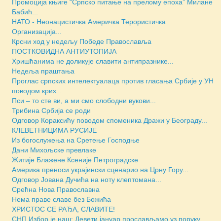
Промоција књиге “Српско питање на прелому епоха” Милане
Бабић...
НАТО - Неонацистичка Америчка Терористичка
Организација...
Крсни ход у недељу Победе Православља
ПОСТКОВИДНА АНТИУТОПИЈА
Хришћанима не доликује славити антипразнике...
Недеља праштања
Проглас српских интелектуалаца против гласања Србије у УН
поводом криз...
Пси – то сте ви, а ми смо слободни вукови...
Трибина Србија се роди
Одговор Кораксићу поводом споменика Дражи у Београду...
КЛЕВЕТНИЦИМА РУСИЈЕ
Из богослужења на Сретење Господње
Дани Михољске превлаке
Житије Блажене Ксеније Петроградске
Америка преноси украјински сценарио на Црну Гору...
Одговор Јована Дучића на ноту клептомана...
Срећна Нова Православна
Нема праве славе без Божића
ХРИСТОС СЕ РАЂА, СЛАВИТЕ!
СНП Избор је наш: Девети јануар прослављамо уз поруку