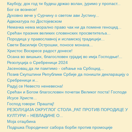
Каубоју, док год ти будеш држао волан, јуримо у пропаст...
Бoг се вознесе!
Духовно вече у Сурчину о светом ави Јустину...
Адвокатура по Достојевском
Немачка нема морално право чак ни да помене геноцид...
Срећан празник великих словенских просветитеља...
Породица у православној и исламској традицији...
Свети Василије Острошки, поносе монаха...
Христос Воскресе радост донесе!
Осана во вишњих, благословен грјадиј во имја Господње!...
Резолуција о Сребреници 2024
Јасеновац да ли памтимо - сећање на Србоцид...
Позив Скупштини Републике Србије да поништи декларацију о
Сребреници и...
Радуј се Невесто неневесна!
Срећан и Богом благословен почетак Великог поста! Господе
Исусе Христе...
Господ говори: Праштај!
РЕЗОЛУЦИЈА ОКРУГЛОГ СТОЛА „РАТ ПРОТИВ ПОРОДИЦЕ У
КУЛТУРИ – НЕВЛАДИНЕ О...
Моја отаџбина
Подршка Породичног сабора борби против промоције