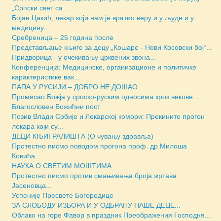
„Српски свет са ...
Бојан Цакић, лекар који нам је вратио веру и у људе и у
медицину...
Сребреница – 25 година после
Представљање књиге за децу „Кошаре - Нови Косовски бој“...
Придворица - у очекивању црквених звона...
Конференција: Медицинске, организационе и политичке
карактеристике вак...
ПАПА У РУСИЈИ – ДОБРО НЕ ДОШАО
Промисао Божја у српско-руским односима кроз векове...
Благословен Божићни пост
Позив Влади Србије и Лекарској комори: Прекините прогон
лекара који су...
ДЕЦИ КЊИГРАЛИШТА (О чувању здравља)
Протестно писмо поводом прогона проф. др Милоша
Ковића...
НАУКА О СВЕТИМ МОШТИМА
Протестно писмо против смањивања броја жртава
Јасеновца...
Успеније Пресвете Богородице
ЗА СЛОБОДУ ИЗБОРА И У ОДБРАНУ НАШЕ ДЕЦЕ...
Облако на горе Фавор в праздник Преображения Господня...