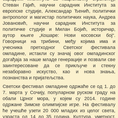
Стеван Гајић, научни сарадник Института за
европске студије, Александар Ђенић, политички
антрополог и магистар политичких наука, Андреа
Јовановић, научни сарадник Института за
политичке студије и Милан Бојић, историчар,
аутор књиге „Кошаре: Нови косовски бој“.
Говорници на трибини, међу којима има и
учесника претходног Светског фестивала
омладине, истакли су значај овог омладинског
догађаја за наше младе генерације и позвали све
заинтересоване да се прикључе и стекну
незаборавно искуство, као и нова знања,
познанства и пријатељства.
Светски фестивал омладине одржаће се од 1. до
7. марта у Сочију, популарном руском граду на
обали Црног мора, у којем су 2014. године
одржане Зимске олимпијске игре. На фестивалу
ће учешће узети 20 000 младих из целог света,
узраста од 14 до 35 година. Култура, уметност,