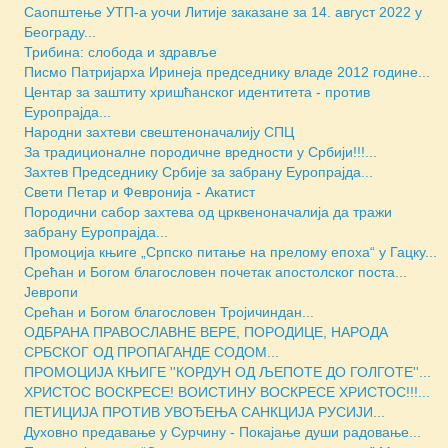
Саопштење УТП-а уочи Литије заказане за 14. август 2022 у
Београду...
Трибина: слобода и здравље
Писмо Патријарха Иринеја председнику владе 2012 године...
Центар за заштиту хришћанског идентитета - против
Еуропрајда...
Народни захтеви свештеноначалију СПЦ
За традиционалне породичне вредности у Србији!!!...
Захтев Председнику Србије за забрану Еуропрајда...
Свети Петар и Февронија - Акатист
Породични сабор захтева од црквеноначалија да тражи
забрану Еуропрајда...
Промоција књиге „Српско питање на прелому епоха“ у Гацку...
Срећан и Богом благословен почетак апостолског поста...
Јевропи
Срећан и Богом благословен Тројичиндан...
ОДБРАНА ПРАВОСЛАВНЕ ВЕРЕ, ПОРОДИЦЕ, НАРОДА
СРБСКОГ ОД ПРОПАГАНДЕ СОДОМ...
ПРОМОЦИЈА КЊИГЕ ''КОРДУН ОД ЉЕПОТЕ ДО ГОЛГОТЕ''...
ХРИСТОС ВОСКРЕСЕ! ВОИСТИНУ ВОСКРЕСЕ ХРИСТОС!!!...
ПЕТИЦИЈА ПРОТИВ УВОЂЕЊА САНКЦИЈА РУСИЈИ...
Духовно предавање у Сурчину - Покајање души радовање...