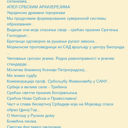
сатанизма...
АПЕЛ СРБСКИМ АРХИЈЕРЕЈИМА
Украјински државни тероризам
Мы продолжим формирование суверенной системы
образования...
Видеше очи моје спасење своје - срећан празник Сретења
Господњег...
Британци одговорни за рушење руског авиона...
Мормонски проповедници из САД вршљају у центру Београда
...
Чиповање српског језика: Родна равноправност и језички
стандарди...
Молитва блаженој Ксенији Петроградској...
Ми знамо судбу
Комеморација проф. Србољубу Живановићу у САНУ...
Србија и велике силе - Трибина
Срећан светли празник Богојављења
Срећна Нова Србска и Православна!
Част и слава бесмртној Србадији која на Мојковцу спаси
образ Црној Гор...
О Његошу у Руском дому
Божићна песма
Светски фестивал омладине