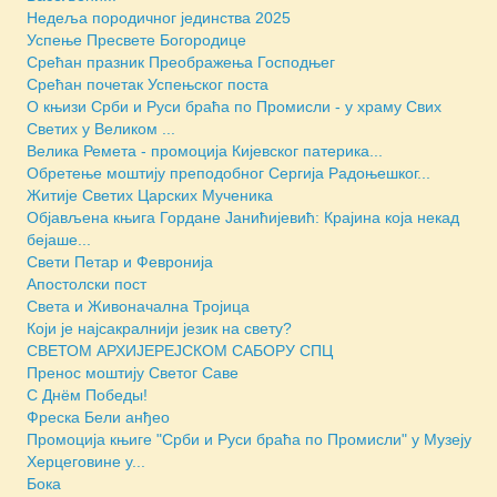
Недеља породичног јединства 2025
Успење Пресвете Богородице
Срећан празник Преображења Господњег
Срећан почетак Успењског поста
О књизи Срби и Руси браћа по Промисли - у храму Свих
Светих у Великом ...
Велика Ремета - промоција Кијевског патерика...
Обретење моштију преподобног Сергија Радоњешког...
Житије Светих Царских Мученика
Објављена књига Гордане Јанићијевић: Крајина која некад
бејаше...
Свети Петар и Февронија
Апостолски пост
Света и Живоначална Тројица
Који је најсакралнији језик на свету?
СВЕТОМ АРХИЈЕРЕЈСКОМ САБОРУ СПЦ
Пренос моштију Светог Саве
С Днём Победы!
Фреска Бели анђео
Промоција књиге "Срби и Руси браћа по Промисли" у Музеју
Херцеговине у...
Бока