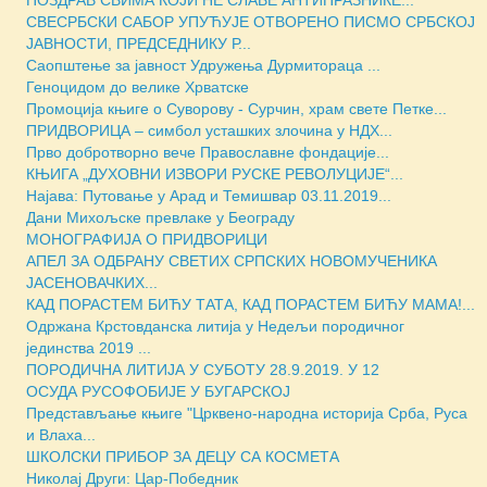
ПОЗДРАВ СВИМА КОЈИ НЕ СЛАВЕ АНТИПРАЗНИКЕ...
СВЕСРБСКИ САБОР УПУЋУЈЕ ОТВОРЕНО ПИСМО СРБСКОЈ
ЈАВНОСТИ, ПРЕДСЕДНИКУ Р...
Саопштење за јавност Удружења Дурмитораца ...
Геноцидом до велике Хрватске
Промоција књиге о Суворову - Сурчин, храм свете Петке...
ПРИДВОРИЦА – симбол усташких злочина у НДХ...
Прво добротворно вече Православне фондације...
КЊИГА „ДУХОВНИ ИЗВОРИ РУСКЕ РЕВОЛУЦИJЕ“...
Најава: Путовање у Арад и Темишвар 03.11.2019...
Дани Михољске превлаке у Београду
МОНОГРАФИЈА О ПРИДВОРИЦИ
АПЕЛ ЗА ОДБРАНУ СВЕТИХ СРПСКИХ НОВОМУЧЕНИКА
ЈАСЕНОВАЧКИХ...
КАД ПОРАСТЕМ БИЋУ ТАТА, КАД ПОРАСТЕМ БИЋУ МАМА!...
Одржана Крстовданска литија у Недељи породичног
јединства 2019 ...
ПОРОДИЧНА ЛИТИЈА У СУБОТУ 28.9.2019. У 12
ОСУДА РУСОФОБИЈЕ У БУГАРСКОЈ
Представљање књиге "Црквено-народна историја Срба, Руса
и Влаха...
ШКОЛСКИ ПРИБОР ЗА ДЕЦУ СА КОСМЕТА
Николај Други: Цар-Победник