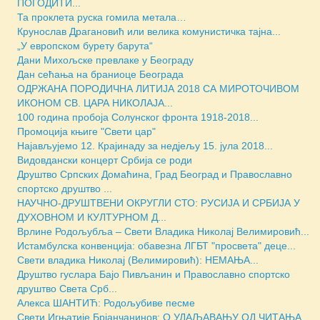
ПОГОДИТИ...
Та проклета руска гомила метала…
Крунослав Драгановић или велика комунистичка тајна...
„У европском бурету барута“
Дани Михољске превлаке у Београду
Дан сећања на браниоце Београда
ОДРЖАНА ПОРОДИЧНА ЛИТИЈА 2018 СА МИРОТОЧИВОМ
ИКОНОМ СВ. ЦАРА НИКОЛАЈА...
100 година пробоја Солунског фронта 1918-2018...
Промоција књиге "Свети цар"
Најављујемо 12. Крајинаду за недјељу 15. јула 2018...
Видовдански концерт Србија се роди
Друштво Српских Домаћина, Град Београд и Православно
спортско друштво ...
НАУЧНО-ДРУШТВЕНИ ОКРУГЛИ СТО: РУСИЈА И СРБИЈА У
ДУХОВНОМ И КУЛТУРНОМ Д...
Врлине Родољубља – Свети Владика Николај Велимировић...
Истамбулска конвенција: обавезна ЛГБТ "просвета" деце...
Свети владика Николај (Велимировић): НЕМАЊА...
Друштво гуслара Бајо Пивљанин и Православно спортско
друштво Света Срб...
Алекса ШАНТИЋ: Родољубиве песме
Свети Игњатиjе Брјанчанинов: О УДАЉАВАЊУ ОД ЧИТАЊА