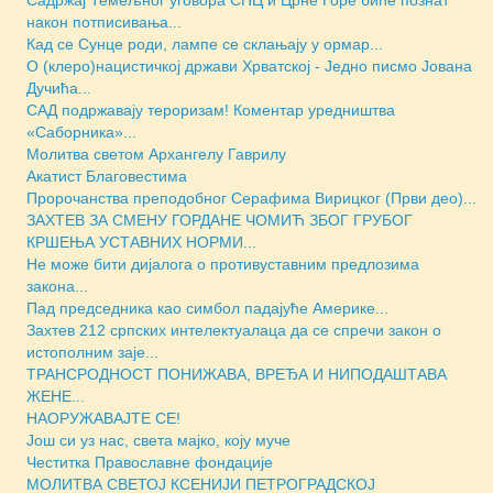
Садржај Темељног уговора СПЦ и Црне Горе биће познат
након потписивања...
Кад се Сунце роди, лампе се склањају у ормар...
О (клеро)нацистичкој држави Хрватској - Једно писмо Јована
Дучића...
САД подржавају тероризам! Коментар уредништва
«Саборника»...
Молитва светом Архангелу Гаврилу
Акатист Благовестима
Пророчанства преподобног Серафима Вирицког (Први део)...
ЗАХТЕВ ЗА СМЕНУ ГОРДАНЕ ЧОМИЋ ЗБОГ ГРУБОГ
КРШЕЊА УСТАВНИХ НОРМИ...
Не може бити дијалога о противуставним предлозима
закона...
Пад председника као симбол падајуће Америке...
Захтев 212 српских интелектуалаца да се спречи закон о
истополним заје...
ТРАНСРОДНОСТ ПОНИЖАВА, ВРЕЂА И НИПОДАШТАВА
ЖЕНЕ...
НАОРУЖАВАЈТЕ СЕ!
Још си уз нас, света мајко, коју муче
Честитка Православне фондације
МОЛИТВА СВЕТОЈ КСЕНИЈИ ПЕТРОГРАДСКОЈ