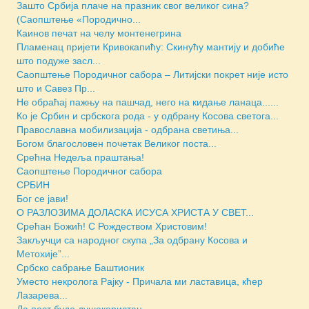
Зашто Србија плаче на празник свог великог сина?
(Саопштење «Породично...
Каинов печат на челу монтенегрина
Пламенац пријети Кривокапићу: Скинућу мантију и добиће
што подуже засл...
Саопштење Породичног сабора – Литијски покрет није исто
што и Савез Пр...
Не обраћај пажњу на пашчад, него на кидање ланаца......
Ко је Србин и србскога рода - у одбрану Косова светога...
Православна мобилизација - одбрана светиња...
Богом благословен почетак Великог поста...
Срећна Недеља праштања!
Саопштење Породичног сабора
СРБИН
Бог се јави!
O РАЗЛОЗИМА ДОЛАСКА ИСУСА ХРИСТА У СВЕТ...
Срећан Божић! С Рождеством Христовим!
Закључци са народног скупа „За одбрану Косова и
Метохије”...
Србско сабрање Баштионик
Уместо некролога Рајку - Причала ми ластавица, кћер
Лазаревa...