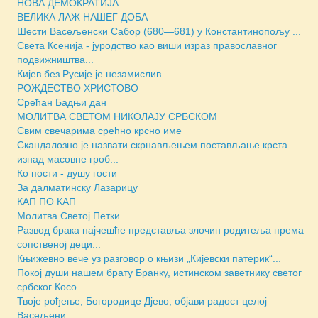
НОВА ДЕМОКРАТИЈА
ВЕЛИКА ЛАЖ НАШЕГ ДОБА
Шести Васељенски Сабор (680—681) у Константинопољу ...
Света Ксенија - јуродство као виши израз православног
подвижништва...
Кијев без Русије је незамислив
РОЖДЕСТВО ХРИСТОВО
Срећан Бадњи дан
МОЛИТВА СВЕТОМ НИКОЛАЈУ СРБСКОМ
Свим свечарима срећно крсно име
Скандалозно је назвати скрнављењем постављање крста
изнад масовне гроб...
Ко пости - душу гости
За далматинску Лазарицу
КАП ПО КАП
Молитва Светој Петки
Развод брака најчешће представља злочин родитеља према
сопственој деци...
Књижевно вече уз разговор о књизи „Кијевски патерик“...
Покој души нашем брату Бранку, истинском заветнику светог
србског Косо...
Твоје рођење, Богородице Дјево, објави радост целој
Васељени...