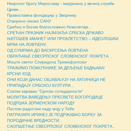
Некролог брату Мирославу - мирјанину у вечној служби
Цркви...
Православна фондација у Зворнику
Отворено писмо САНУ
Срећно и Богом благословено Новолетије...
СРЕЋАН ПРАЗНИК НАЈМЛАЂА СРБСКА ДРЖАВО
ЊЕГОШЕВ АМАНЕТ ИЛИ ПРОКЛЕТСТВО – ИДЕОЛОШКИ
МРАК НА ЛОВЋЕНУ...
ОД СУМРАКА ДО ВАСКРСЕЊА ЛОВЋЕНА
ОБРАЋАЊЕ СВЕСРПСКОГ СЛОВЕНСКОГ ПОКРЕТА...
Мошти светог Спиридона Тримифунтског
ТРАЖИМО ПОМОЋНИКЕ ЗА ДЕЉЕЊЕ БАДЊАКА!
КРСНИ ХОД
ОНИ КОЈИ ДАНАС ОБЈАВЉУЈУ НА ЛАТИНИЦИ НЕ
ПРИПАДАЈУ СРБСКОЈ КУЛТУРИ...
Слатки караван "Српске солидарности"
МОЛИТВА ВАВЕДЕЊУ ПРЕСВЕТЕ БОГОРОДИЦЕ
ПОДРШКА ЈЕРМЕНСКОМ НАРОДУ
Постом радостим наду моју у Тебе
ПАТРИЈАРХ ИРИНЕЈ ЈЕ ПОДРЖАВАО БОРБУ ЗА
ПОРОДИЧНЕ ВРЕДНОСТИ...
САОПШЕТЊЕ СВЕСРПСКОГ СЛОВЕНСКОГ ПОКРЕТА...