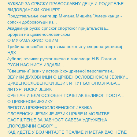
БУКВАР ЗА СРБСКУ ПРАВОСЛАВНУ ДЕЦУ И РОДИТЕЉЕ...
ВИДОВДАНСКИ КОНЦЕРТ
Представљање књиге др Милана Мицића "Американци -
српски добровољци из...
Академија руско српског спортског пријатељства...
Бројеви на црквенословенском
О МУКАМА ХРИСТОВИМ
Трибина посвећена жртвама покоља у клеронацистичкој
НДХ...
Јубилеј великог руског писца и мислиоца Н.В. Гогоља...
РУСИ НАС НИСУ ИЗДАЛИ...
"Свештени" језик у историјско-црквеној перспективи...
ВЕЛИКИ ДУХОВНИЦИ О ЦРКВЕНОСЛОВЕНСКОМ ЈЕЗИКУ...
ЦРКВЕНОСЛОВЕНСКИ ЈЕЗИК И ПУТ БОГОПОЗНАЊА...
ЛИТУРГИЈСКИ ЈЕЗИК
СРЕЋАН И БЛАГОСЛОВЕН ПОЧЕТАК ВЕЛИКОГ ПОСТА...
О ЦРКВЕНОМ ЈЕЗИКУ
ЛЕПОТА ЦРКВЕНОСЛОВЕНСКОГ ЈЕЗИКА
СЛОВЕНСКИ ЈЕЗИК ЈЕ ЈЕЗИК ЦРКВЕ И МОЛИТВЕ...
САОПШТЕЊЕ ЗА ЈАВНОСТ САВЕЗА УДРУЖЕЊА
„ПОРОДИЧНИ САБОР“...
КАД ИДЕТЕ У БОЈ ЧИТАЈТЕ ПСАЛМЕ И МЕТАК ВАС НЕЋЕ