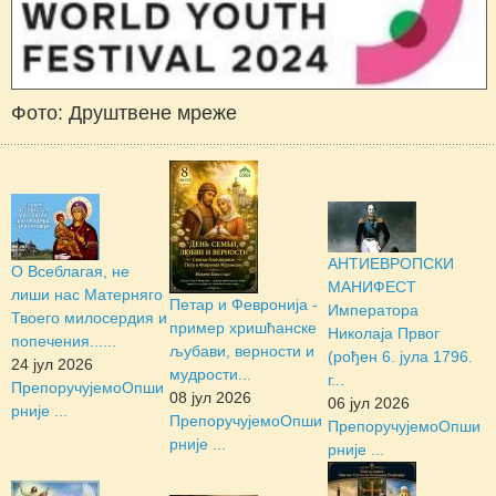
Фото: Друштвене мреже
АНТИЕВРОПСКИ
О Всеблагая, не
МАНИФЕСТ
лиши нас Матерняго
Петар и Февронија -
Императора
Твоего милосердия и
пример хришћанске
Николаја Првог
попечения......
љубави, верности и
(рођен 6. јула 1796.
24 јул 2026
мудрости...
г...
Препоручујемо
Опши
08 јул 2026
06 јул 2026
рније ...
Препоручујемо
Опши
Препоручујемо
Опши
рније ...
рније ...