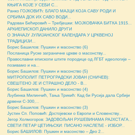
КЊИГА КОЈЕ У СЕБИ С...
Ранко ГОЈКОВИЋ: БЛАГО МАЈЦИ КОЈА САВУ РОДИ И
СРБИМА ДОК ИХ САВО ВОДИ...
Радован Бећировић – Требјешки: МОЈКОВАЧКА БИТКА 1915...
АРХИЕПИСКОП ДАНИЛО ДРУГИ
О ЗНАЧАЈУ ЈУЛИЈАНСКОГ КАЛЕНДАРА У ЦРКВЕНОЈ
ТРАДИЦИЈИ...
Борис Башилов: Пушкин и масонство (6)
Посланица Руске заграничне цркве о масонству...
Православни епископи штите породице од ЛГБТ идеологије –
позивамо и на...
Борис Башилов: Пушкин и масонство (5)
МИТРОПОЛИТ ПЕТРОГРАДСКИ ЈОВАН (СНИЧЕВ):
СВЕШТЕНО ЈЕ И СТРАШНО ДЕЛО - В...
Борис Башилов: Пушкин и масонство (4)
Љубинка Милинчић, Тања Трикић: Кад би Русија дала Србији
дрвени С-300,...
Борис Башилов: Пушкин и масонство (3)
Јустин Сп. Поповић: Достојевски о Европи и Словенству...
Јегор Холмогоров: ЗАДОВОЉАН РУШЕВИНАМА РАЈХСТАГА...
СВЕТИ ПЕТАР ЦЕТИЊСКИ: ПИСАНО НАСЛЕЂЕ - ИЗБОР...
Борис БАШИЛОВ: Пушкин и масонство – Део 2...