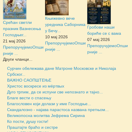
Књижевно вече
Срећан светли
уредника Саборника
Гробови наши
празник Вазнесења
у Бечу...
бориће се с вама
Господњег...
10 мај 2026
07 мај 2026
21 мај 2026
Препоручујемо
Опши
Препоручујемо
Опши
Препоручујемо
Опши
рније ...
рније ...
рније ...
Други чланци...
Сурчин обележава дане Матроне Московске и Николаја
Србског...
ВАЖНО САОПШТЕЊЕ
Христос воскресе из мёртвых
Дуго трпим, да се испуни све непознато и тајно...
Благе вести о спасењу
Благословен који долази у име Господње...
Скандалозно - најава парастоса названа претњом...
Великопосна молитва Јефрема Сирина
Ко пости, душу гости!
Праштајте браћо и сестре